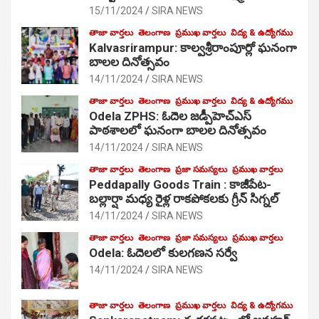
15/11/2024
SIRA NEWS
తాజా వార్తలు
తెలంగాణ
ప్రముఖ వార్తలు
విద్య & ఉద్యోగము
Kalvasrirampur: కాల్వశ్రీరాంపూర్లో ఘనంగా
బాలల దినోత్సవం
14/11/2024
SIRA NEWS
తాజా వార్తలు
తెలంగాణ
ప్రముఖ వార్తలు
విద్య & ఉద్యోగము
Odela ZPHS: ఓదెల జ‌డ్పీహెచ్ఎస్
పాఠ‌శాల‌లో ఘనంగా బాలల దినోత్సవం
14/11/2024
SIRA NEWS
తాజా వార్తలు
తెలంగాణ
ప్రజా సమస్యలు
ప్రముఖ వార్తలు
Peddapally Goods Train : కాజీపేట-
బల్లార్షా మధ్య రైళ్ల రాకపోకలకు గ్రీన్ సిగ్నల్
14/11/2024
SIRA NEWS
తాజా వార్తలు
తెలంగాణ
ప్రజా సమస్యలు
ప్రముఖ వార్తలు
Odela: ఓదెలలో కులగణన సర్వే
14/11/2024
SIRA NEWS
తాజా వార్తలు
తెలంగాణ
ప్రముఖ వార్తలు
విద్య & ఉద్యోగము