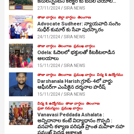
కేసులన్నింటినీ కలెక్టర్ కు బదిలీ చేయాలి…
27/11/2024
SIRA NEWS
తాజా వార్తలు
జిల్లా వార్తలు
తెలంగాణ
Advocate Sudheer: న్యాయవాది సంగెం
సుధీర్ కుమార్ కు సేవా పురస్కారం
24/11/2024
SIRA NEWS
తాజా వార్తలు
తెలంగాణ
ప్రముఖ వార్తలు
Odela: ఓదెల‌లో భక్తులతో కిటకిటలాడిన
ఆల‌యాలు
15/11/2024
SIRA NEWS
తాజా వార్తలు
తెలంగాణ
ప్రముఖ వార్తలు
విద్య & ఉద్యోగము
Darshanala Harish:గ్రూప్-4లో వార్డు
ఆఫీసర్‌గా ఎంపికైన దర్శనాల హరీష్
15/11/2024
SIRA NEWS
విద్య & ఉద్యోగము
తాజా వార్తలు
తెలంగాణ
ప్రజా సమస్యలు
ప్రముఖ వార్తలు
Vanavasi Peddada Ashalata :
అన్నిదానాల కంటే విద్యాధానం గొప్పది :
వనవాసి కళ్యాణ పరిషత్ ప్రాంత మహిళా సహ
ప్రముఖ్ పెద్దడ ఆశాలత