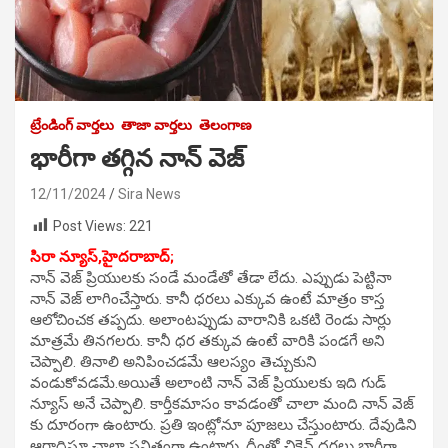
ట్రేండింగ్ వార్తలు
తాజా వార్తలు
తెలంగాణ
భారీగా తగ్గిన నాన్ వెజ్
12/11/2024
Sira News
Post Views:
221
సిరా న్యూస్,హైదరాబాద్;
నాన్ వెజ్ ప్రియుల‌కు సండే మండేతో తేడా లేదు. ఎప్పుడు పెట్టినా
నాన్ వెజ్ లాగించేస్తారు. కానీ ధ‌రలు ఎక్కువ ఉంటే మాత్రం కాస్త
ఆలోచించ‌క త‌ప్ప‌దు. అలాంట‌ప్పుడు వారానికి ఒక‌టి రెండు సార్లు
మాత్ర‌మే తిన‌గ‌ల‌రు. కానీ ధ‌ర త‌క్కువ ఉంటే వారికి పండ‌గే అని
చెప్పాలి. తినాలి అనిపించ‌డ‌మే ఆల‌స్యం తెచ్చుకుని
వండుకోవ‌డ‌మే.అయితే అలాంటి నాన్ వెజ్ ప్రియుల‌కు ఇది గుడ్
న్యూస్ అనే చెప్పాలి. కార్తీక‌మాసం కావ‌డంతో చాలా మంది నాన్ వెజ్
కు దూరంగా ఉంటారు. ప్ర‌తి ఇంట్లోనూ పూజ‌లు చేస్తుంటారు. దేవుడిని
ఆరాధిస్తూ చాలా ప‌విత్రంగా ఉంటారు. దీంతో చికెన్ ధ‌ర‌లు భారీగా