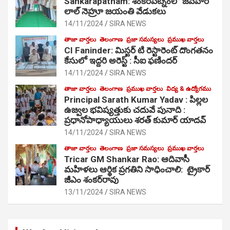
Sankarapatnam: శంకరపట్నంలో జవహర్
లాల్ నెహ్రూ జయంతి వేడుకలు
14/11/2024
SIRA NEWS
తాజా వార్తలు
తెలంగాణ
ప్రజా సమస్యలు
ప్రముఖ వార్తలు
CI Faninder: మిస్టర్ టి రెస్టారెంట్ దొంగతనం
కేసులో ఇద్దరి అరెస్ట్ : సీఐ ఫణిందర్
14/11/2024
SIRA NEWS
తాజా వార్తలు
తెలంగాణ
ప్రముఖ వార్తలు
విద్య & ఉద్యోగము
Principal Sarath Kumar Yadav : పిల్లల
ఉజ్వల భవిష్యత్తుకు చదువే పునాది :
ప్రధానోపాధ్యాయులు శరత్ కుమార్ యాదవ్
14/11/2024
SIRA NEWS
తాజా వార్తలు
తెలంగాణ
ప్రజా సమస్యలు
ప్రముఖ వార్తలు
Tricar GM Shankar Rao: ఆదివాసీ
మహిళలు ఆర్థిక ప్రగతిని సాధించాలి: ట్రైకార్
జీఎం శంకర్‌రావు
13/11/2024
SIRA NEWS