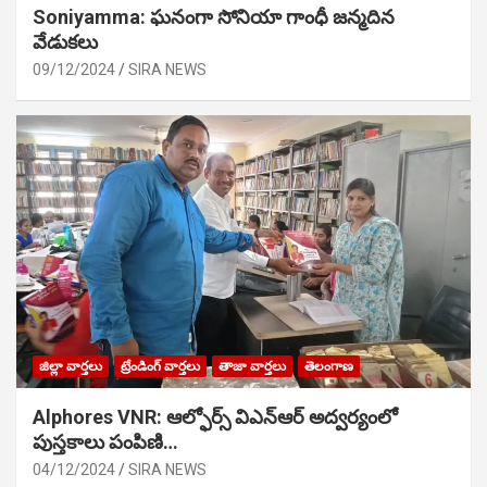
Soniyamma: ఘ‌నంగా సోనియా గాంధీ జ‌న్మ‌దిన
వేడుక‌లు
09/12/2024
SIRA NEWS
జిల్లా వార్తలు
ట్రేండింగ్ వార్తలు
తాజా వార్తలు
తెలంగాణ
Alphores VNR: ఆల్ఫోర్స్ విఎన్ఆర్ అద్వర్యంలో
పుస్తకాలు పంపిణి…
04/12/2024
SIRA NEWS