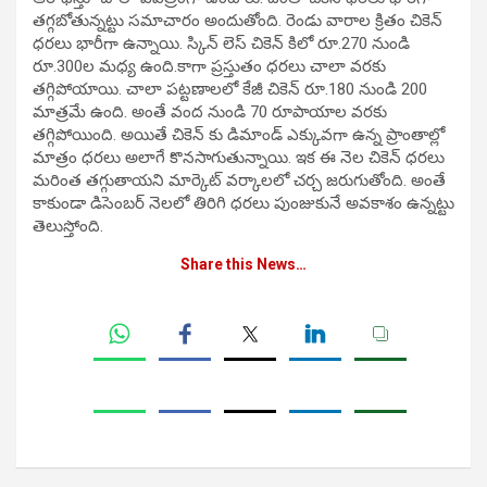
త‌గ్గ‌బోతున్న‌ట్టు స‌మాచారం అందుతోంది. రెండు వారాల క్రితం చికెన్
ధ‌ర‌లు భారీగా ఉన్నాయి. స్కిన్ లెస్ చికెన్ కిలో రూ.270 నుండి
రూ.300ల మ‌ధ్య ఉంది.కాగా ప్ర‌స్తుతం ధ‌ర‌లు చాలా వ‌ర‌కు
త‌గ్గిపోయాయి. చాలా ప‌ట్ట‌ణాల‌లో కేజీ చికెన్ రూ.180 నుండి 200
మాత్ర‌మే ఉంది. అంతే వంద నుండి 70 రూపాయాల వ‌ర‌కు
త‌గ్గిపోయింది. అయితే చికెన్ కు డిమాండ్ ఎక్కువ‌గా ఉన్న ప్రాంతాల్లో
మాత్రం ధ‌ర‌లు అలాగే కొనసాగుతున్నాయి. ఇక ఈ నెల చికెన్ ధ‌ర‌లు
మరింత త‌గ్గుతాయ‌ని మార్కెట్ వ‌ర్కాల‌లో చ‌ర్చ జ‌రుగుతోంది. అంతే
కాకుండా డిసెంబ‌ర్ నెల‌లో తిరిగి ధ‌ర‌లు పుంజుకునే అవ‌కాశం ఉన్న‌ట్టు
తెలుస్తోంది.
Share this News…