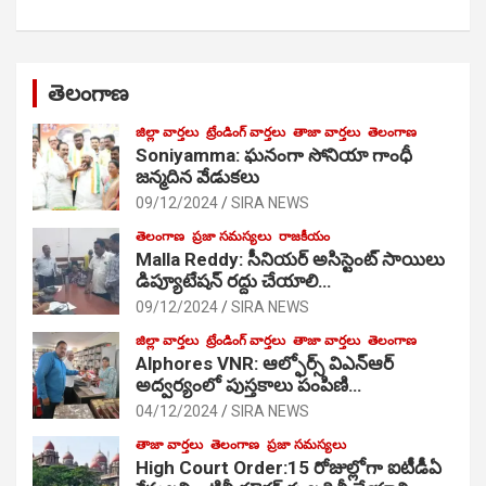
తెలంగాణ
జిల్లా వార్తలు
ట్రేండింగ్ వార్తలు
తాజా వార్తలు
తెలంగాణ
Soniyamma: ఘ‌నంగా సోనియా గాంధీ
జ‌న్మ‌దిన వేడుక‌లు
09/12/2024
SIRA NEWS
తెలంగాణ
ప్రజా సమస్యలు
రాజకీయం
Malla Reddy: సీనియర్ అసిస్టెంట్ సాయిలు
డిప్యూటేషన్ రద్దు చేయాలి…
09/12/2024
SIRA NEWS
జిల్లా వార్తలు
ట్రేండింగ్ వార్తలు
తాజా వార్తలు
తెలంగాణ
Alphores VNR: ఆల్ఫోర్స్ విఎన్ఆర్
అద్వర్యంలో పుస్తకాలు పంపిణి…
04/12/2024
SIRA NEWS
తాజా వార్తలు
తెలంగాణ
ప్రజా సమస్యలు
High Court Order:15 రోజుల్లోగా ఐటీడీఏ