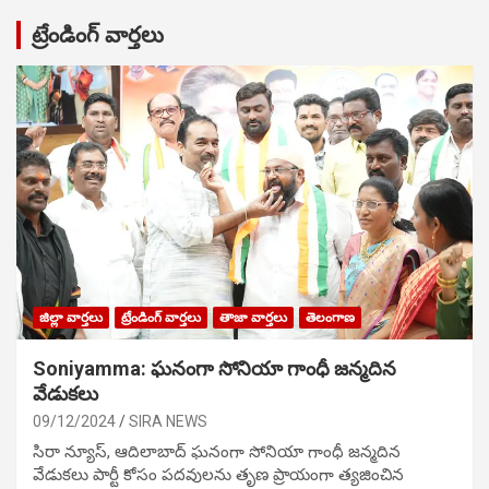
ట్రేండింగ్ వార్తలు
జిల్లా వార్తలు
ట్రేండింగ్ వార్తలు
తాజా వార్తలు
తెలంగాణ
Soniyamma: ఘ‌నంగా సోనియా గాంధీ జ‌న్మ‌దిన
వేడుక‌లు
09/12/2024
SIRA NEWS
సిరా న్యూస్, ఆదిలాబాద్ ఘ‌నంగా సోనియా గాంధీ జ‌న్మ‌దిన
వేడుక‌లు పార్టీ కోసం ప‌ద‌వుల‌ను తృణ ప్రాయంగా త్య‌జించిన