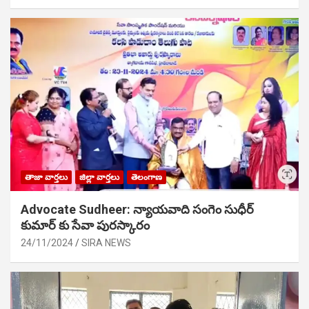
తాజా వార్తలు
జిల్లా వార్తలు
తెలంగాణ
Advocate Sudheer: న్యాయవాది సంగెం సుధీర్
కుమార్ కు సేవా పురస్కారం
24/11/2024
SIRA NEWS