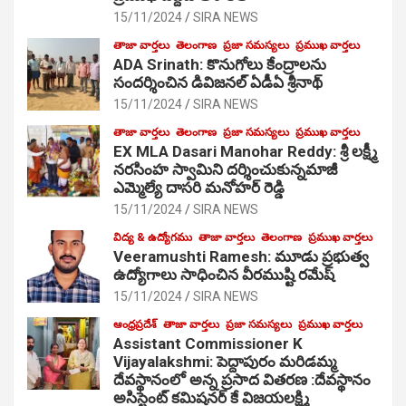
15/11/2024
SIRA NEWS
తాజా వార్తలు
తెలంగాణ
ప్రజా సమస్యలు
ప్రముఖ వార్తలు
ADA Srinath: కొనుగోలు కేంద్రాల‌ను
సంద‌ర్శించిన డివిజనల్ ఏడీఏ శ్రీనాథ్
15/11/2024
SIRA NEWS
తాజా వార్తలు
తెలంగాణ
ప్రజా సమస్యలు
ప్రముఖ వార్తలు
EX MLA Dasari Manohar Reddy: శ్రీ లక్ష్మీ
నరసింహ స్వామిని దర్శించుకున్నమాజీ
ఎమ్మెల్యే దాసరి మనోహర్ రెడ్డి
15/11/2024
SIRA NEWS
విద్య & ఉద్యోగము
తాజా వార్తలు
తెలంగాణ
ప్రముఖ వార్తలు
Veeramushti Ramesh: మూడు ప్రభుత్వ
ఉద్యోగాలు సాధించిన వీరముష్టి రమేష్
15/11/2024
SIRA NEWS
ఆంధ్రప్రదేశ్
తాజా వార్తలు
ప్రజా సమస్యలు
ప్రముఖ వార్తలు
Assistant Commissioner K
Vijayalakshmi: పెద్దాపురం మరిడమ్మ
దేవస్థానంలో అన్న ప్రసాద వితరణ :దేవస్థానం
అసిస్టెంట్ కమిషనర్ కే విజయలక్ష్మి