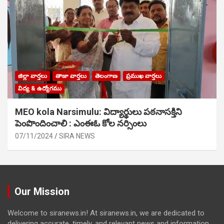
జిల్లా వార్తలు
తాజా వార్తలు
తెలంగాణ
ప్రముఖ వార్తలు
విద్య & ఉద్యోగము
MEO kola Narsimulu: విద్యార్థులు పఠ‌నాసక్తిని
పెంపొందించాలి : ఎంఈఓ కోల నర్సింలు
07/11/2024
SIRA NEWS
Our Mission
Welcome to siranews.in! At siranews.in, we are dedicated to
delivering accurate, timely, and relevant news and information