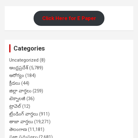
Click Here for E Paper
Categories
Uncategorized
(8)
ఆంధ్రప్రదేశ్
(5,789)
ఆరోగ్యం
(184)
క్రీడలు
(44)
జిల్లా వార్తలు
(259)
టెక్నాలజీ
(36)
ట్రావెల్
(12)
ట్రేండింగ్ వార్తలు
(911)
తాజా వార్తలు
(19,271)
తెలంగాణ
(11,181)
ప్రజా సమస్యలు
(2,681)