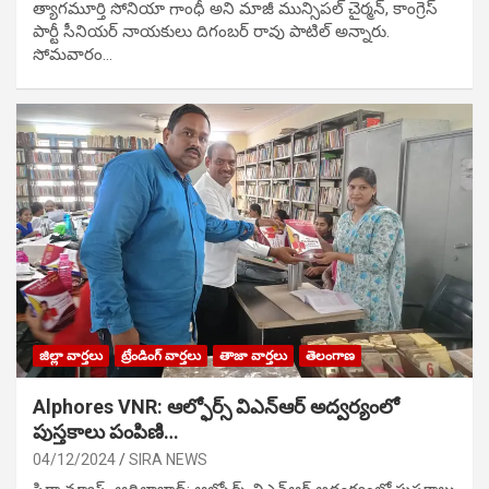
త్యాగమూర్తి సోనియా గాంధీ అని మాజీ మున్సిప‌ల్ చైర్మ‌న్, కాంగ్రెస్
పార్టీ సీనియ‌ర్ నాయ‌కులు దిగంబ‌ర్ రావు పాటిల్ అన్నారు.
సోమవారం…
జిల్లా వార్తలు
ట్రేండింగ్ వార్తలు
తాజా వార్తలు
తెలంగాణ
Alphores VNR: ఆల్ఫోర్స్ విఎన్ఆర్ అద్వర్యంలో
పుస్తకాలు పంపిణి…
04/12/2024
SIRA NEWS