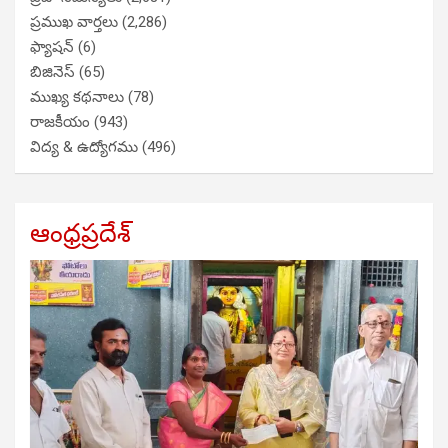
ప్రముఖ వార్తలు
(2,286)
ఫ్యాషన్
(6)
బిజినెస్
(65)
ముఖ్య కథనాలు
(78)
రాజకీయం
(943)
విద్య & ఉద్యోగము
(496)
ఆంధ్రప్రదేశ్