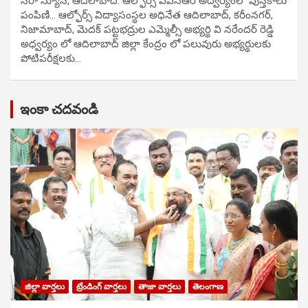
సిరా న్యూస్, ఆదిలాబాద్: ఆల్ఫోర్స్ విఎన్ఆర్ అద్వర్యంలో పుస్తకాలు
పంపిణి… ఆల్ఫోర్స్ విద్యాసంస్థల అధినేత ఆదిలాబాద్, కరీంనగర్,
నిజామాబాద్, మెదక్ పట్టభద్రుల ఎమ్మెల్సీ అభ్యర్థి వి నరేందర్ రెడ్డి
అధ్వర్యం లో ఆదిలాబాద్ జిల్లా కేంద్రం లో పలువురు అభ్యర్థులకు
పోటిప‌రీక్ష‌ల‌కు…
ఇంకా చదవండి
జిల్లా వార్తలు
ట్రేండింగ్ వార్తలు
తాజా వార్తలు
తెలంగాణ