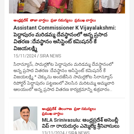
ఆంధ్రప్రదేశ్
తాజా వార్తలు
ప్రజా సమస్యలు
ప్రముఖ వార్తలు
Assistant Commissioner K Vijayalakshmi:
పెద్దాపురం మరిడమ్మ దేవస్థానంలో అన్న ప్రసాద
వితరణ :దేవస్థానం అసిస్టెంట్ కమిషనర్ కే
విజయలక్ష్మి
15/11/2024
SIRA NEWS
సిరాన్యూస్, సామర్లకోట పెద్దాపురం మరిడమ్మ దేవస్థానంలో
అన్న ప్రసాద వితరణ :దేవస్థానం అసిస్టెంట్ కమిషనర్ కే
విజయలక్ష్మి * చెక్కును అందజేసిన సామర్లకోట సిరాన్యూస్
రిపోర్టర్ పెద్దాపురం పట్టణంలో వెలసిన మరిటమ్మ అమ్మవారి
ఆలయంలో అన్న ప్రసాద వితరణ కార్యక్రమాన్ని శుక్రవారం…
ఆంధ్రప్రదేశ్
తెలంగాణ
ప్రజా సమస్యలు
ప్రముఖ వార్తలు
MLA Srinivasulu: ఆంధ్రప్రదేశ్ అసెంబ్లీ
విప్ గా రాయదుర్గం ఎమ్మెల్యే శ్రీనివాసులు
13/11/2024
SIRA NEWS