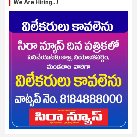
We Are Hiring…!