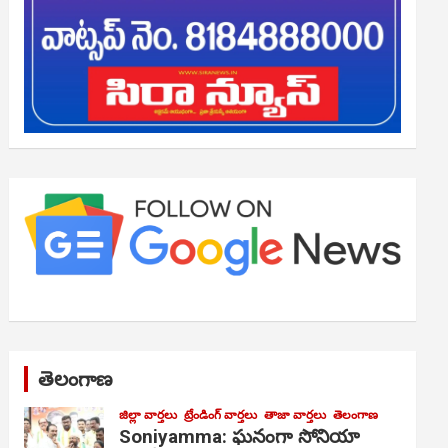
తెలంగాణ
జిల్లా వార్తలు
ట్రేండింగ్ వార్తలు
తాజా వార్తలు
తెలంగాణ
Soniyamma: ఘ‌నంగా సోనియా