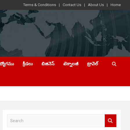
Terms & Conditions
Contact Us
About Us
Home
ఉద్యోగము
క్రీడలు
బిజినెస్
టెక్నాలజీ
ట్రావెల్
S
e
a