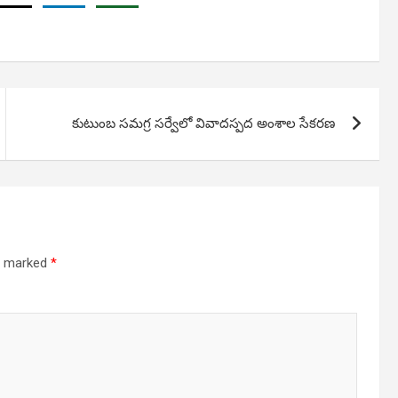
కుటుంబ సమగ్ర సర్వేలో వివాదస్పద అంశాల సేకరణ
re marked
*