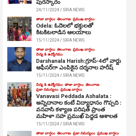
పురస్కారం
24/11/2024
SIRA NEWS
తాజా వార్తలు
తెలంగాణ
ప్రముఖ వార్తలు
Odela: ఓదెల‌లో భక్తులతో
కిటకిటలాడిన ఆల‌యాలు
15/11/2024
SIRA NEWS
తాజా వార్తలు
తెలంగాణ
ప్రముఖ వార్తలు
విద్య & ఉద్యోగము
Darshanala Harish:గ్రూప్-4లో వార్డు
ఆఫీసర్‌గా ఎంపికైన దర్శనాల హరీష్
15/11/2024
SIRA NEWS
విద్య & ఉద్యోగము
తాజా వార్తలు
తెలంగాణ
ప్రజా సమస్యలు
ప్రముఖ వార్తలు
Vanavasi Peddada Ashalata :
అన్నిదానాల కంటే విద్యాధానం గొప్పది :
వనవాసి కళ్యాణ పరిషత్ ప్రాంత
మహిళా సహ ప్రముఖ్ పెద్దడ ఆశాలత
15/11/2024
SIRA NEWS
తాజా వార్తలు
తెలంగాణ
ప్రజా సమస్యలు
ప్రముఖ వార్తలు