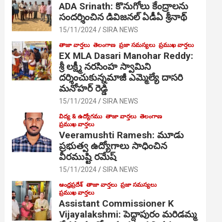
ADA Srinath: కొనుగోలు కేంద్రాల‌ను
సంద‌ర్శించిన డివిజనల్ ఏడీఏ శ్రీనాథ్
15/11/2024
SIRA NEWS
తాజా వార్తలు
తెలంగాణ
ప్రజా సమస్యలు
ప్రముఖ వార్తలు
EX MLA Dasari Manohar Reddy:
శ్రీ లక్ష్మీ నరసింహ స్వామిని
దర్శించుకున్నమాజీ ఎమ్మెల్యే దాసరి
మనోహర్ రెడ్డి
15/11/2024
SIRA NEWS
విద్య & ఉద్యోగము
తాజా వార్తలు
తెలంగాణ
ప్రముఖ వార్తలు
Veeramushti Ramesh: మూడు
ప్రభుత్వ ఉద్యోగాలు సాధించిన
వీరముష్టి రమేష్
15/11/2024
SIRA NEWS
ఆంధ్రప్రదేశ్
తాజా వార్తలు
ప్రజా సమస్యలు
ప్రముఖ వార్తలు
Assistant Commissioner K
Vijayalakshmi: పెద్దాపురం మరిడమ్మ