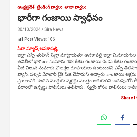
ఆంధ్రప్రదేశ్
ట్రేండింగ్ వార్తలు
తాజా వార్తలు
భారీగా గంజాయి స్వాధీనం
30/10/2024
Sira News
Post Views:
186
సిరా న్యూస్,అనకాపల్లి;
జిల్లా ఎస్పీ తుహిన్ సిన్హా మాట్లాడుతూ అనకాపల్లి జిల్లా వి.మాడ
తనిఖీలో భాగంగా సుమారు 408 కేజీల గంజాయి రెండు కేజీల గంజాయి (
వీటి విలువ సుమారు 21లక్షల రూపాయలు ఉంటుందని ఎస్పీ తెలిపారు
వ్యాన్. పల్సర్ మోటార్ బైక్ సీజ్ చేసామని అన్నారు .గాంజాయి అక్రమ ర
ప్రాంతానికి చెందిన ముగ్గురు స్మగ్లర్లు మొత్తం ఆరుగురిని అదుపుల
పరారీలో ఉన్నట్టు పోలీసులు తెలిపారు . స్మగ్లర్ కోసం పోలీసులు గాలిస
Share t