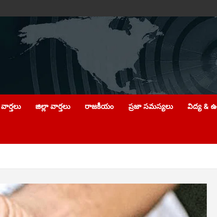
వార్తలు
జిల్లా వార్తలు
రాజకీయం
ప్రజా సమస్యలు
విద్య & 