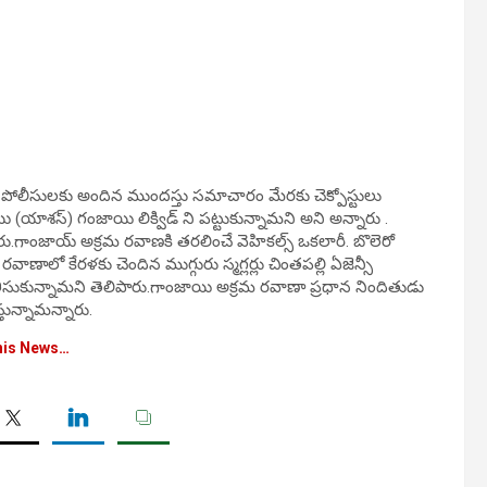
ుగుల పోలీసులకు అందిన ముందస్తు సమాచారం మేరకు చెక్పోస్టులు
యాశస్) గంజాయి లిక్విడ్ ని పట్టుకున్నామని అని అన్నారు .
.గాంజాయ్ అక్రమ రవాణకి తరలించే వెహికల్స్ ఒకలారీ. బొలెరో
వాణాలో కేరళకు చెందిన ముగ్గురు స్మగ్లర్లు చింతపల్లి ఏజెన్సీ
ోకి తీసుకున్నామని తెలిపారు.గాంజాయి అక్రమ రవాణా ప్రధాన నిందితుడు
్తున్నామన్నారు.
his News…