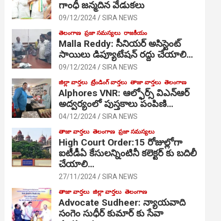
గాంధీ జ‌న్మ‌దిన వేడుక‌లు
09/12/2024
SIRA NEWS
తెలంగాణ
ప్రజా సమస్యలు
రాజకీయం
Malla Reddy: సీనియర్ అసిస్టెంట్
సాయిలు డిప్యూటేషన్ రద్దు చేయాలి…
09/12/2024
SIRA NEWS
జిల్లా వార్తలు
ట్రేండింగ్ వార్తలు
తాజా వార్తలు
తెలంగాణ
Alphores VNR: ఆల్ఫోర్స్ విఎన్ఆర్
అద్వర్యంలో పుస్తకాలు పంపిణి…
04/12/2024
SIRA NEWS
తాజా వార్తలు
తెలంగాణ
ప్రజా సమస్యలు
High Court Order:15 రోజుల్లోగా
ఐటీడీఏ కేసులన్నింటినీ కలెక్టర్ కు బదిలీ
చేయాలి…
27/11/2024
SIRA NEWS
తాజా వార్తలు
జిల్లా వార్తలు
తెలంగాణ
Advocate Sudheer: న్యాయవాది
సంగెం సుధీర్ కుమార్ కు సేవా