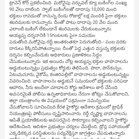
ట్రావెన్‌ కోర్‌ ప్రకటించింది. మరోవైపు వర్చువల్ క్యూ బుకింగ్‌ల సంఖ్య
90 వేలు దాటింది. స్పాట్ బుకింగ్‌లతో దాదాపు 10,000 మంది
భక్తులు రావడంతో రానున్న రెండు రోజుల్లో లక్ష మందికి పైగా భక్తులు
శబరిమలకు రానున్నారు. దీంతో పాటు దాదాపు 20 వేల మంది
ఎలాంటి బుకింగ్ లేకుండానే శబరిమలకు చేరుకుంటున్నారు.
అయ్యప్ప దర్శనానికి 15గంటలకు పైగా సమయం
పడుతోంది.మరోవైపు రద్దీ అంతకంతకూ పెరుగుతోంది.- పంబ వరకు
దారులు కిక్కిరిసిపోతున్నాయి. దీంతో పెద్ద ఎత్తున వస్తున్న భక్తులకు
దర్శనం కల్పించేందుకు అధికారులు ప్రణాళికలు సిద్ధం
చేసుకుంటున్నారు. ఇక అయిదు చోట్ల అయ్యప్ప భక్తుల వాహనాలను
అడ్డుకుంటున్నట్లు ప్రభుత్వం కోర్టుకు తెలిపింది. పాలా, పొన్‌కున్నం,
ఏటుమనూరు, వైకోమ్, కంజిరిపల్లిలో వాహనాలను అడ్డుకుంటున్నట్టు
వివరించింది. వాహనాలను అడ్డుకునే సమయంలో భక్తులకు సరిపడా
ఆహారం, నీరు అందేలా చూడాలని కోర్టు ఆదేశాలు జారీ చేసింది.
అవసరమైతే పోలీసు ఉన్నతాధికారులు నేరుగా జోక్యం చేసుకోవాలని,
జిల్లా యంత్రాంగం ఈ విషయంలో సక్రమంగా సమన్వయం
చేసుకోవాలని సూచించింది.కేరళ హైకోర్టు ఆదేశాల క్రమంలో ట్రాఫిక్‌
నియంత్రణపై పోలీసులు దృష్టిసారించారు. రద్దీ దృష్ట్యా వాహనాలను
ఆపితే ప్రయాణికులకు అవసరమైన సౌకర్యాలు కల్పించాలని హైకోర్టు
ఆదేశించింది. ఆదిశగా ప్రభుత్వం చర్యలు చేపట్టింది. డ్రోన్ల సహాయంతో
ఎక్కడికక్కడ పరిస్థితులను పర్యవేక్షిస్తూ జాగ్రత్తలు చేపడుతున్నారు