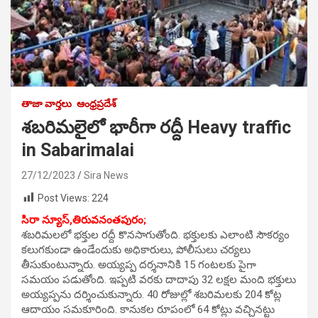
తాజా వార్తలు
ఆంధ్రప్రదేశ్
శబరిమలైలో భారీగా రద్దీ Heavy traffic
in Sabarimalai
27/12/2023
Sira News
Post Views:
224
సిరా న్యూస్,
తిరువనంతపురం;
శబరిమలలో భక్తుల రద్దీ కొనసాగుతోంది. భక్తులకు ఎలాంటి సౌకర్యం
కలుగకుండా ఉండేందుకు అధికారులు, పోలీసులు చర్యలు
తీసుకుంటున్నారు. అయ్యప్ప దర్శనానికి 15 గంటలకు పైగా
సమయం పడుతోంది. ఇప్పటి వరకు దాదాపు 32 లక్షల మంది భక్తులు
అయ్యప్పను దర్శించుకున్నారు. 40 రోజుల్లో శబరిమలకు 204 కోట్ల
ఆదాయం సమకూరింది. కానుకల రూపంలో 64 కోట్లు వచ్చినట్టు