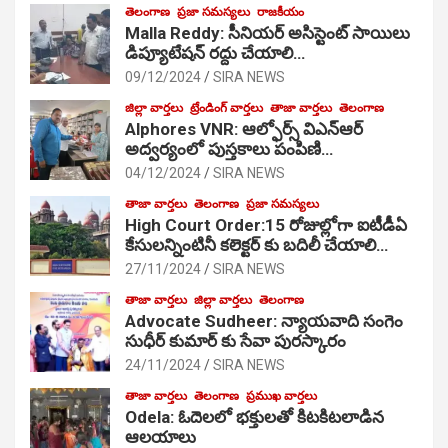
తెలంగాణ
ప్రజా సమస్యలు
రాజకీయం
Malla Reddy: సీనియర్ అసిస్టెంట్ సాయిలు
డిప్యూటేషన్ రద్దు చేయాలి…
09/12/2024
SIRA NEWS
జిల్లా వార్తలు
ట్రేండింగ్ వార్తలు
తాజా వార్తలు
తెలంగాణ
Alphores VNR: ఆల్ఫోర్స్ విఎన్ఆర్
అద్వర్యంలో పుస్తకాలు పంపిణి…
04/12/2024
SIRA NEWS
తాజా వార్తలు
తెలంగాణ
ప్రజా సమస్యలు
High Court Order:15 రోజుల్లోగా ఐటీడీఏ
కేసులన్నింటినీ కలెక్టర్ కు బదిలీ చేయాలి…
27/11/2024
SIRA NEWS
తాజా వార్తలు
జిల్లా వార్తలు
తెలంగాణ
Advocate Sudheer: న్యాయవాది సంగెం
సుధీర్ కుమార్ కు సేవా పురస్కారం
24/11/2024
SIRA NEWS
తాజా వార్తలు
తెలంగాణ
ప్రముఖ వార్తలు
Odela: ఓదెల‌లో భక్తులతో కిటకిటలాడిన
ఆల‌యాలు