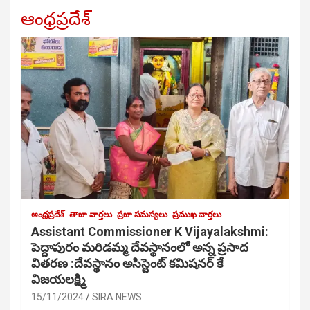
ఆంధ్రప్రదేశ్
ఆంధ్రప్రదేశ్
తాజా వార్తలు
ప్రజా సమస్యలు
ప్రముఖ వార్తలు
Assistant Commissioner K Vijayalakshmi:
పెద్దాపురం మరిడమ్మ దేవస్థానంలో అన్న ప్రసాద
వితరణ :దేవస్థానం అసిస్టెంట్ కమిషనర్ కే
విజయలక్ష్మి
15/11/2024
SIRA NEWS