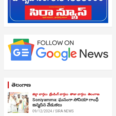
తెలంగాణ
జిల్లా వార్తలు
ట్రేండింగ్ వార్తలు
తాజా వార్తలు
తెలంగాణ
Soniyamma: ఘ‌నంగా సోనియా గాంధీ
జ‌న్మ‌దిన వేడుక‌లు
09/12/2024
SIRA NEWS