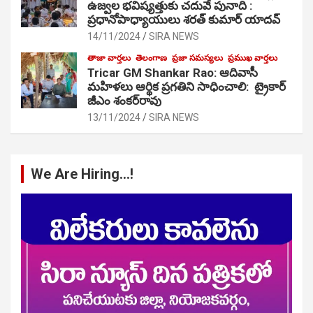
ఉజ్వల భవిష్యత్తుకు చదువే పునాది :
ప్రధానోపాధ్యాయులు శరత్ కుమార్ యాదవ్
14/11/2024
SIRA NEWS
తాజా వార్తలు
తెలంగాణ
ప్రజా సమస్యలు
ప్రముఖ వార్తలు
Tricar GM Shankar Rao: ఆదివాసీ
మహిళలు ఆర్థిక ప్రగతిని సాధించాలి: ట్రైకార్
జీఎం శంకర్‌రావు
13/11/2024
SIRA NEWS
We Are Hiring…!