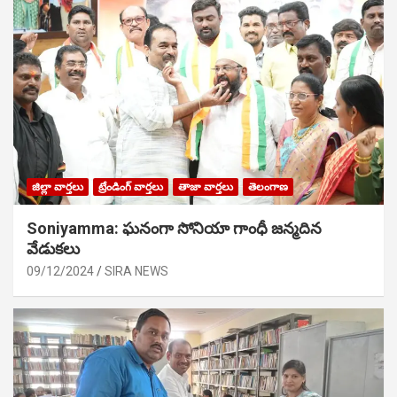
జిల్లా వార్తలు
ట్రేండింగ్ వార్తలు
తాజా వార్తలు
తెలంగాణ
Soniyamma: ఘ‌నంగా సోనియా గాంధీ జ‌న్మ‌దిన
వేడుక‌లు
09/12/2024
SIRA NEWS