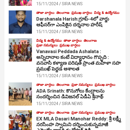
15/11/2024
SIRA NEWS
తాజా వార్తలు
తెలంగాణ
ప్రముఖ వార్తలు
విద్య & ఉద్యోగము
Darshanala Harish:గ్రూప్-4లో వార్డు
ఆఫీసర్‌గా ఎంపికైన దర్శనాల హరీష్
15/11/2024
SIRA NEWS
విద్య & ఉద్యోగము
తాజా వార్తలు
తెలంగాణ
ప్రజా సమస్యలు
ప్రముఖ వార్తలు
Vanavasi Peddada Ashalata :
అన్నిదానాల కంటే విద్యాధానం గొప్పది :
వనవాసి కళ్యాణ పరిషత్ ప్రాంత మహిళా సహ
ప్రముఖ్ పెద్దడ ఆశాలత
15/11/2024
SIRA NEWS
తాజా వార్తలు
తెలంగాణ
ప్రజా సమస్యలు
ప్రముఖ వార్తలు
ADA Srinath: కొనుగోలు కేంద్రాల‌ను
సంద‌ర్శించిన డివిజనల్ ఏడీఏ శ్రీనాథ్
15/11/2024
SIRA NEWS
తాజా వార్తలు
తెలంగాణ
ప్రజా సమస్యలు
ప్రముఖ వార్తలు
EX MLA Dasari Manohar Reddy: శ్రీ లక్ష్మీ
నరసింహ స్వామిని దర్శించుకున్నమాజీ