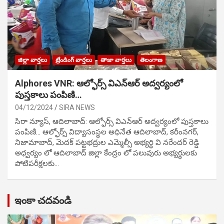
జిల్లా వార్తలు
ట్రేండింగ్ వార్తలు
తాజా వార్తలు
తెలంగాణ
Alphores VNR: ఆల్ఫోర్స్ విఎన్ఆర్ అద్వర్యంలో
పుస్తకాలు పంపిణి…
04/12/2024
SIRA NEWS
సిరా న్యూస్, ఆదిలాబాద్: ఆల్ఫోర్స్ విఎన్ఆర్ అద్వర్యంలో పుస్తకాలు
పంపిణి… ఆల్ఫోర్స్ విద్యాసంస్థల అధినేత ఆదిలాబాద్, కరీంనగర్,
నిజామాబాద్, మెదక్ పట్టభద్రుల ఎమ్మెల్సీ అభ్యర్థి వి నరేందర్ రెడ్డి
అధ్వర్యం లో ఆదిలాబాద్ జిల్లా కేంద్రం లో పలువురు అభ్యర్థులకు
పోటిప‌రీక్ష‌ల‌కు…
ఇంకా చదవండి