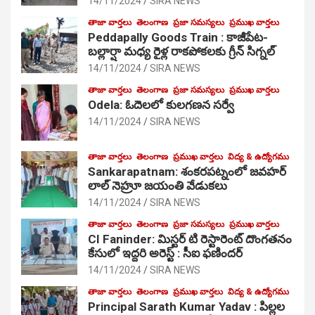
14/11/2024
SIRA NEWS
తాజా వార్తలు
తెలంగాణ
ప్రజా సమస్యలు
ప్రముఖ వార్తలు
Peddapally Goods Train : కాజీపేట-
బల్లార్షా మధ్య రైళ్ల రాకపోకలకు గ్రీన్ సిగ్నల్
14/11/2024
SIRA NEWS
తాజా వార్తలు
తెలంగాణ
ప్రజా సమస్యలు
ప్రముఖ వార్తలు
Odela: ఓదెలలో కులగణన సర్వే
14/11/2024
SIRA NEWS
తాజా వార్తలు
తెలంగాణ
ప్రముఖ వార్తలు
విద్య & ఉద్యోగము
Sankarapatnam: శంకరపట్నంలో జవహర్
లాల్ నెహ్రూ జయంతి వేడుకలు
14/11/2024
SIRA NEWS
తాజా వార్తలు
తెలంగాణ
ప్రజా సమస్యలు
ప్రముఖ వార్తలు
CI Faninder: మిస్టర్ టి రెస్టారెంట్ దొంగతనం
కేసులో ఇద్దరి అరెస్ట్ : సీఐ ఫణిందర్
14/11/2024
SIRA NEWS
తాజా వార్తలు
తెలంగాణ
ప్రముఖ వార్తలు
విద్య & ఉద్యోగము
Principal Sarath Kumar Yadav : పిల్లల