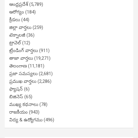
ఆంధ్రప్రదేశ్
(5,789)
ఆరోగ్యం
(184)
క్రీడలు
(44)
జిల్లా వార్తలు
(259)
టెక్నాలజీ
(36)
ట్రావెల్
(12)
ట్రేండింగ్ వార్తలు
(911)
తాజా వార్తలు
(19,271)
తెలంగాణ
(11,181)
ప్రజా సమస్యలు
(2,681)
ప్రముఖ వార్తలు
(2,286)
ఫ్యాషన్
(6)
బిజినెస్
(65)
ముఖ్య కథనాలు
(78)
రాజకీయం
(943)
విద్య & ఉద్యోగము
(496)