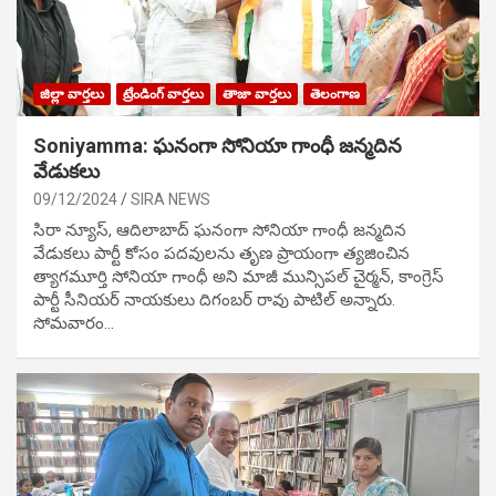
జిల్లా వార్తలు
ట్రేండింగ్ వార్తలు
తాజా వార్తలు
తెలంగాణ
Soniyamma: ఘ‌నంగా సోనియా గాంధీ జ‌న్మ‌దిన
వేడుక‌లు
09/12/2024
SIRA NEWS
సిరా న్యూస్, ఆదిలాబాద్ ఘ‌నంగా సోనియా గాంధీ జ‌న్మ‌దిన
వేడుక‌లు పార్టీ కోసం ప‌ద‌వుల‌ను తృణ ప్రాయంగా త్య‌జించిన
త్యాగమూర్తి సోనియా గాంధీ అని మాజీ మున్సిప‌ల్ చైర్మ‌న్, కాంగ్రెస్
పార్టీ సీనియ‌ర్ నాయ‌కులు దిగంబ‌ర్ రావు పాటిల్ అన్నారు.
సోమవారం…