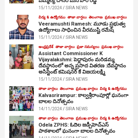
ఎమ్మెల్యే దాసరి మనోహర్ రెడ్డి
15/11/2024
SIRA NEWS
విద్య & ఉద్యోగము
తాజా వార్తలు
తెలంగాణ
ప్రముఖ వార్తలు
Veeramushti Ramesh: మూడు ప్రభుత్వ
ఉద్యోగాలు సాధించిన వీరముష్టి రమేష్
15/11/2024
SIRA NEWS
ఆంధ్రప్రదేశ్
తాజా వార్తలు
ప్రజా సమస్యలు
ప్రముఖ వార్తలు
Assistant Commissioner K
Vijayalakshmi: పెద్దాపురం మరిడమ్మ
దేవస్థానంలో అన్న ప్రసాద వితరణ :దేవస్థానం
అసిస్టెంట్ కమిషనర్ కే విజయలక్ష్మి
15/11/2024
SIRA NEWS
తాజా వార్తలు
తెలంగాణ
ప్రముఖ వార్తలు
విద్య & ఉద్యోగము
Kalvasrirampur: కాల్వశ్రీరాంపూర్లో ఘనంగా
బాలల దినోత్సవం
14/11/2024
SIRA NEWS
తాజా వార్తలు
తెలంగాణ
ప్రముఖ వార్తలు
విద్య & ఉద్యోగము
Odela ZPHS: ఓదెల జ‌డ్పీహెచ్ఎస్
పాఠ‌శాల‌లో ఘనంగా బాలల దినోత్సవం