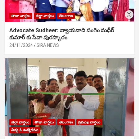
తాజా వార్తలు
జిల్లా వార్తలు
తెలంగాణ
Advocate Sudheer: న్యాయవాది సంగెం సుధీర్
కుమార్ కు సేవా పురస్కారం
24/11/2024
SIRA NEWS
జిల్లా వార్తలు
తాజా వార్తలు
తెలంగాణ
ప్రముఖ వార్తలు
విద్య & ఉద్యోగము