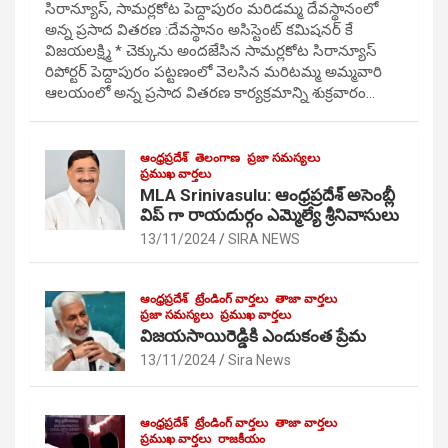
సిరాన్యూస్, సామర్లకోట పెద్దాపురం మరిడమ్మ దేవస్థానంలో
అన్న ప్రసాద వితరణ :దేవస్థానం అసిస్టెంట్ కమిషనర్ కే
విజయలక్ష్మి * చెక్కును అందజేసిన సామర్లకోట సిరాన్యూస్
రిపోర్టర్ పెద్దాపురం పట్టణంలో వెలసిన మరిటమ్మ అమ్మవారి
ఆలయంలో అన్న ప్రసాద వితరణ కార్యక్రమాన్ని శుక్రవారం…
ఆంధ్రప్రదేశ్
తెలంగాణ
ప్రజా సమస్యలు
ప్రముఖ వార్తలు
MLA Srinivasulu: ఆంధ్రప్రదేశ్ అసెంబ్లీ
విప్ గా రాయదుర్గం ఎమ్మెల్యే శ్రీనివాసులు
13/11/2024
SIRA NEWS
ఆంధ్రప్రదేశ్
ట్రేండింగ్ వార్తలు
తాజా వార్తలు
ప్రజా సమస్యలు
ప్రముఖ వార్తలు
విజయసాయిరెడ్డికి ఎందుకంత ప్రేమ
13/11/2024
Sira News
ఆంధ్రప్రదేశ్
ట్రేండింగ్ వార్తలు
తాజా వార్తలు
ప్రముఖ వార్తలు
రాజకీయం