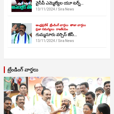
వైసీపీ ఎమ్మెల్యేల యూ టర్న్…
13/11/2024
Sira News
ఆంధ్రప్రదేశ్
ట్రేండింగ్ వార్తలు
తాజా వార్తలు
ప్రజా సమస్యలు
రాజకీయం
గుమ్మనూరు వర్సెస్ జేసీ…
13/11/2024
Sira News
ట్రేండింగ్ వార్తలు