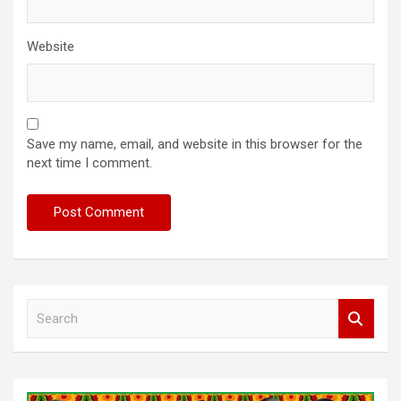
Website
Save my name, email, and website in this browser for the
next time I comment.
S
e
a
r
c