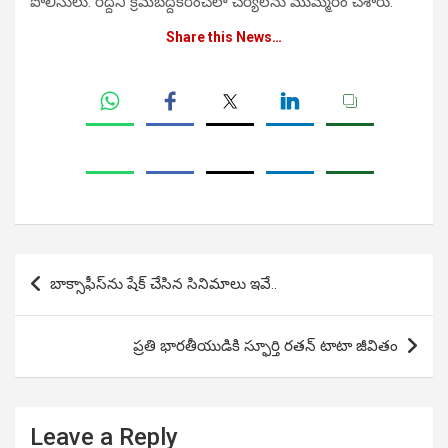
పోలీసులు. రద్దీని క్రమబద్దీకరించేలా చర్యలను ముమ్మరం చేశారు.
Share this News…
Post
బాక్సాఫీస్‏ను షేక్ చేసిన సినిమాలు ఇవే..
navigation
ప్రతి భారతీయుడికి స్ఫూర్తి రతన్ టాటా జీవితం
Leave a Reply