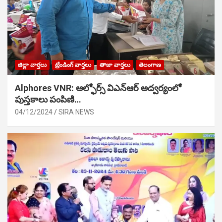
జిల్లా వార్తలు
ట్రేండింగ్ వార్తలు
తాజా వార్తలు
తెలంగాణ
Alphores VNR: ఆల్ఫోర్స్ విఎన్ఆర్ అద్వర్యంలో
పుస్తకాలు పంపిణి…
04/12/2024
SIRA NEWS