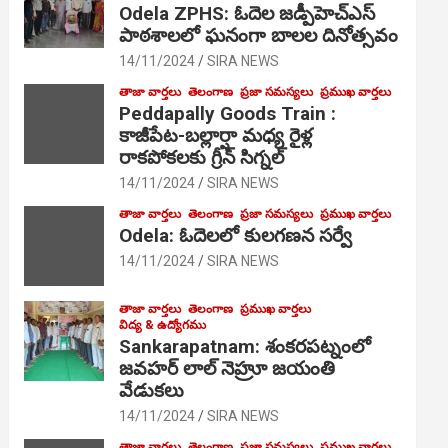
Odela ZPHS: ఓదెల జ‌డ్పీహెచ్ఎస్
పాఠ‌శాల‌లో ఘనంగా బాలల దినోత్సవం
14/11/2024
SIRA NEWS
తాజా వార్తలు
తెలంగాణ
ప్రజా సమస్యలు
ప్రముఖ వార్తలు
Peddapally Goods Train :
కాజీపేట-బల్లార్షా మధ్య రైళ్ల
రాకపోకలకు గ్రీన్ సిగ్నల్
14/11/2024
SIRA NEWS
తాజా వార్తలు
తెలంగాణ
ప్రజా సమస్యలు
ప్రముఖ వార్తలు
Odela: ఓదెలలో కులగణన సర్వే
14/11/2024
SIRA NEWS
తాజా వార్తలు
తెలంగాణ
ప్రముఖ వార్తలు
విద్య & ఉద్యోగము
Sankarapatnam: శంకరపట్నంలో
జవహర్ లాల్ నెహ్రూ జయంతి
వేడుకలు
14/11/2024
SIRA NEWS
తాజా వార్తలు
తెలంగాణ
ప్రజా సమస్యలు
ప్రముఖ వార్తలు