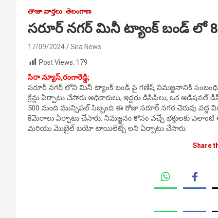
తాజా వార్తలు
తెలంగాణ
సరూర్ నగర్ మినీ ట్యాంక్ బండ్ లో 8 క
17/09/2024
Sira News
Post Views:
179
సిరా న్యూస్,రంగారెడ్డి;
సరూర్ నగర్ లోని మినీ ట్యాంక్ బండ్ పై గణేష్ నిమజ్జనానికి సంబంధిం
క్రేన్లు ఏర్పాటు చేసారు అధికారులు, ఇద్దరు డిసిపిలు, ఒక అడిషనల్ 
500 మంది మున్సిపల్ సిబ్బంది ఈ రోజు సరూర్ నగర చెరువు వద్ద విధుల్లో 
కెమెరాలు ఏర్పాటు చేసారు. నిమజ్జనం కోసం వచ్చే భక్తులకు ఎలాంట
మరియు మొబైల్ బయో టాయిలెట్స్ లని ఏర్పాటు చేసారు.
Share t