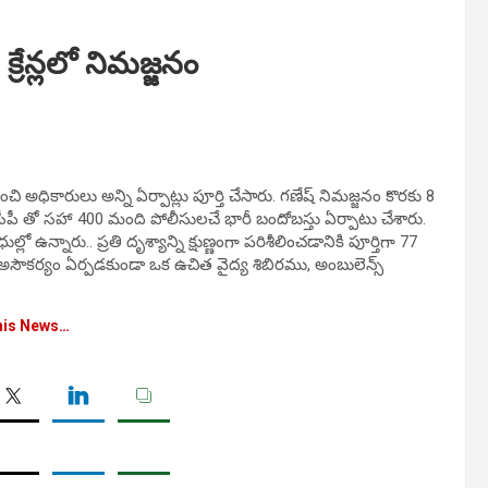
్రేన్లలో నిమజ్జనం
చి అధికారులు అన్ని ఏర్పాట్లు పూర్తి చేసారు. గణేష్ నిమజ్జనం కొరకు 8
డీసీపీ తో సహా 400 మంది పోలీసులచే భారీ బందోబస్తు ఏర్పాటు చేశారు.
ఉన్నారు.. ప్రతి దృశ్యాన్ని క్షుణ్ణంగా పరిశీలించడానికి పూర్తిగా 77
ి అసౌకర్యం ఏర్పడకుండా ఒక ఉచిత వైద్య శిబిరము, అంబులెన్స్
his News…