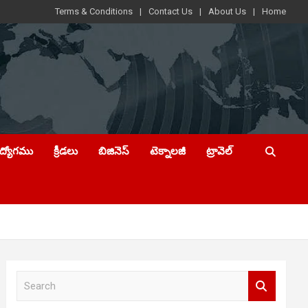
Terms & Conditions
Contact Us
About Us
Home
ఉద్యోగము
క్రీడలు
బిజినెస్
టెక్నాలజీ
ట్రావెల్
S
e
a