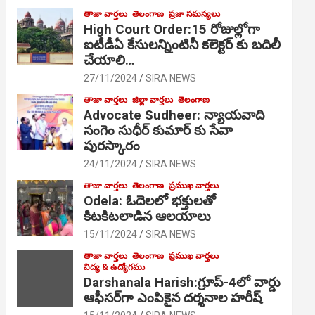
తాజా వార్తలు
తెలంగాణ
ప్రజా సమస్యలు
High Court Order:15 రోజుల్లోగా
ఐటీడీఏ కేసులన్నింటినీ కలెక్టర్ కు బదిలీ
చేయాలి…
27/11/2024
SIRA NEWS
తాజా వార్తలు
జిల్లా వార్తలు
తెలంగాణ
Advocate Sudheer: న్యాయవాది
సంగెం సుధీర్ కుమార్ కు సేవా
పురస్కారం
24/11/2024
SIRA NEWS
తాజా వార్తలు
తెలంగాణ
ప్రముఖ వార్తలు
Odela: ఓదెల‌లో భక్తులతో
కిటకిటలాడిన ఆల‌యాలు
15/11/2024
SIRA NEWS
తాజా వార్తలు
తెలంగాణ
ప్రముఖ వార్తలు
విద్య & ఉద్యోగము
Darshanala Harish:గ్రూప్-4లో వార్డు
ఆఫీసర్‌గా ఎంపికైన దర్శనాల హరీష్