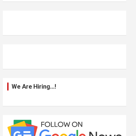
r
c
h
We Are Hiring…!