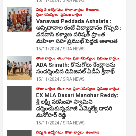
15/11/2024
SIRA NEWS
విద్య & ఉద్యోగము
తాజా వార్తలు
తెలంగాణ
ప్రజా సమస్యలు
ప్రముఖ వార్తలు
Vanavasi Peddada Ashalata :
అన్నిదానాల కంటే విద్యాధానం గొప్పది :
వనవాసి కళ్యాణ పరిషత్ ప్రాంత
మహిళా సహ ప్రముఖ్ పెద్దడ ఆశాలత
15/11/2024
SIRA NEWS
తాజా వార్తలు
తెలంగాణ
ప్రజా సమస్యలు
ప్రముఖ వార్తలు
ADA Srinath: కొనుగోలు కేంద్రాల‌ను
సంద‌ర్శించిన డివిజనల్ ఏడీఏ శ్రీనాథ్
15/11/2024
SIRA NEWS
తాజా వార్తలు
తెలంగాణ
ప్రజా సమస్యలు
ప్రముఖ వార్తలు
EX MLA Dasari Manohar Reddy:
శ్రీ లక్ష్మీ నరసింహ స్వామిని
దర్శించుకున్నమాజీ ఎమ్మెల్యే దాసరి
మనోహర్ రెడ్డి
15/11/2024
SIRA NEWS
విద్య & ఉద్యోగము
తాజా వార్తలు
తెలంగాణ