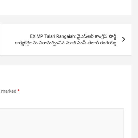
EX MP Talari Rangaiah: వైఎస్ఆర్ కాంగ్రెస్ పార్టీ
కార్యకర్తలను పరామర్శించిన మాజీ ఎంపీ తలారి రంగయ్య
re marked
*