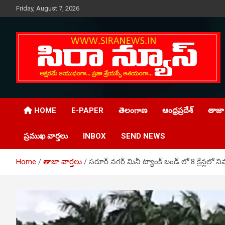
Skip
Friday, August 7, 2026
to
content
Telugu Online News Daily
SIRA NEWS
HOME
E-PAPER
తెలంగాణ
ఆంధ్రప్రదేశ్
తాజా 
ప్రముఖ వార్తలు
INBOX
SEND NEWS
Home
తాజా వార్తలు
సరూర్ నగర్ మినీ ట్యాంక్ బండ్ లో 8 క్రేన్లలో న