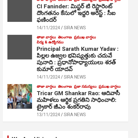
CI Faninder: మిస్టర్ టి రెస్టారెంట్
దొంగతనం కేసులో ఇద్దరి అరెస్ట్ : సీఐ
ఫణిందర్
14/11/2024
SIRA NEWS
తాజా వార్తలు
తెలంగాణ
ప్రముఖ వార్తలు
విద్య & ఉద్యోగము
Principal Sarath Kumar Yadav :
పిల్లల ఉజ్వల భవిష్యత్తుకు చదువే
పునాది : ప్రధానోపాధ్యాయులు శరత్
కుమార్ యాదవ్
14/11/2024
SIRA NEWS
తాజా వార్తలు
తెలంగాణ
ప్రజా సమస్యలు
ప్రముఖ వార్తలు
Tricar GM Shankar Rao: ఆదివాసీ
మహిళలు ఆర్థిక ప్రగతిని సాధించాలి:
ట్రైకార్ జీఎం శంకర్‌రావు
13/11/2024
SIRA NEWS