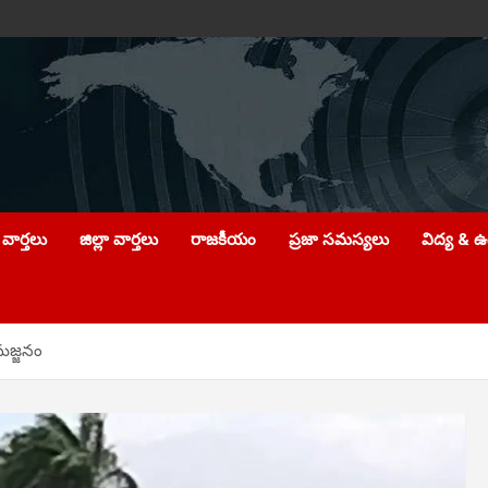
వార్తలు
జిల్లా వార్తలు
రాజకీయం
ప్రజా సమస్యలు
విద్య & 
ిమజ్జనం