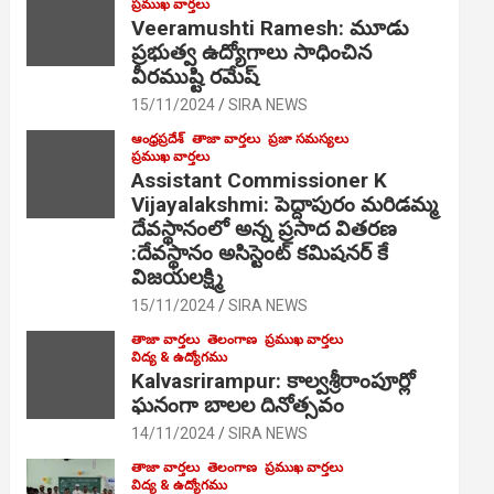
ప్రముఖ వార్తలు
Veeramushti Ramesh: మూడు
ప్రభుత్వ ఉద్యోగాలు సాధించిన
వీరముష్టి రమేష్
15/11/2024
SIRA NEWS
ఆంధ్రప్రదేశ్
తాజా వార్తలు
ప్రజా సమస్యలు
ప్రముఖ వార్తలు
Assistant Commissioner K
Vijayalakshmi: పెద్దాపురం మరిడమ్మ
దేవస్థానంలో అన్న ప్రసాద వితరణ
:దేవస్థానం అసిస్టెంట్ కమిషనర్ కే
విజయలక్ష్మి
15/11/2024
SIRA NEWS
తాజా వార్తలు
తెలంగాణ
ప్రముఖ వార్తలు
విద్య & ఉద్యోగము
Kalvasrirampur: కాల్వశ్రీరాంపూర్లో
ఘనంగా బాలల దినోత్సవం
14/11/2024
SIRA NEWS
తాజా వార్తలు
తెలంగాణ
ప్రముఖ వార్తలు
విద్య & ఉద్యోగము