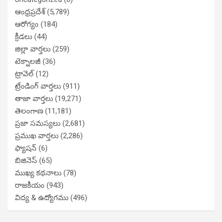
ఆంధ్రప్రదేశ్
(5,789)
ఆరోగ్యం
(184)
క్రీడలు
(44)
జిల్లా వార్తలు
(259)
టెక్నాలజీ
(36)
ట్రావెల్
(12)
ట్రేండింగ్ వార్తలు
(911)
తాజా వార్తలు
(19,271)
తెలంగాణ
(11,181)
ప్రజా సమస్యలు
(2,681)
ప్రముఖ వార్తలు
(2,286)
ఫ్యాషన్
(6)
బిజినెస్
(65)
ముఖ్య కథనాలు
(78)
రాజకీయం
(943)
విద్య & ఉద్యోగము
(496)