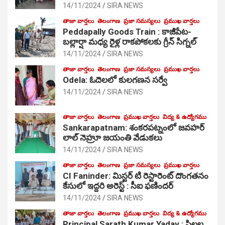
14/11/2024
SIRA NEWS
తాజా వార్తలు
తెలంగాణ
ప్రజా సమస్యలు
ప్రముఖ వార్తలు
Peddapally Goods Train : కాజీపేట-
బల్లార్షా మధ్య రైళ్ల రాకపోకలకు గ్రీన్ సిగ్నల్
14/11/2024
SIRA NEWS
తాజా వార్తలు
తెలంగాణ
ప్రజా సమస్యలు
ప్రముఖ వార్తలు
Odela: ఓదెలలో కులగణన సర్వే
14/11/2024
SIRA NEWS
తాజా వార్తలు
తెలంగాణ
ప్రముఖ వార్తలు
విద్య & ఉద్యోగము
Sankarapatnam: శంకరపట్నంలో జవహర్
లాల్ నెహ్రూ జయంతి వేడుకలు
14/11/2024
SIRA NEWS
తాజా వార్తలు
తెలంగాణ
ప్రజా సమస్యలు
ప్రముఖ వార్తలు
CI Faninder: మిస్టర్ టి రెస్టారెంట్ దొంగతనం
కేసులో ఇద్దరి అరెస్ట్ : సీఐ ఫణిందర్
14/11/2024
SIRA NEWS
తాజా వార్తలు
తెలంగాణ
ప్రముఖ వార్తలు
విద్య & ఉద్యోగము
Principal Sarath Kumar Yadav : పిల్లల