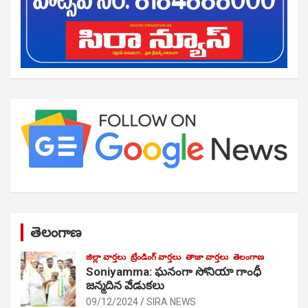
తెలంగాణ
జిల్లా వార్తలు
ట్రేండింగ్ వార్తలు
తాజా వార్తలు
తెలంగాణ
Soniyamma: ఘ‌నంగా సోనియా గాంధీ
జ‌న్మ‌దిన వేడుక‌లు
09/12/2024
SIRA NEWS