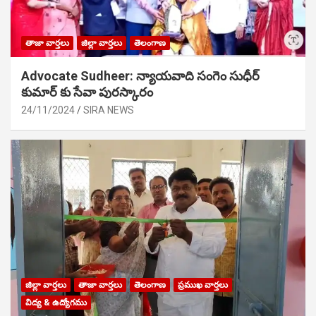
తాజా వార్తలు
జిల్లా వార్తలు
తెలంగాణ
Advocate Sudheer: న్యాయవాది సంగెం సుధీర్
కుమార్ కు సేవా పురస్కారం
24/11/2024
SIRA NEWS
జిల్లా వార్తలు
తాజా వార్తలు
తెలంగాణ
ప్రముఖ వార్తలు
విద్య & ఉద్యోగము