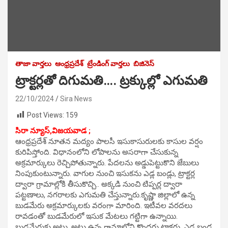
తాజా వార్తలు
ఆంధ్రప్రదేశ్
ట్రేండింగ్ వార్తలు
బిజినెస్
ట్రాక్టర్లతో దిగుమతి…. ట్రక్కుల్లో ఎగుమతి
22/10/2024
Sira News
Post Views:
159
సిరా న్యూస్,విజయవాడ ;
ఆంధ్రప్రదేశ్ నూతన మద్యం పాలసీ ఇసుకాసురులకు కాసుల వర్షం
కురిపిస్తోంది. విధానంలోని లోపాలను అసరాగా చేసుకున్న
అక్రమార్కులు రెచ్చిపోతున్నారు. పేదలను అడ్డుపెట్టుకొని జేబులు
నింపుకుంటున్నారు. వాగుల నుంచి ఇసుకను ఎడ్ల బండ్లు, ట్రాక్టర్ల
ద్వారా గ్రామాల్లోకి తీసుకొచ్చి.. అక్కడి నుంచి టిప్పర్ల ద్వారా
పట్టణాలు, నగరాలకు ఎగుమతి చేస్తున్నారు.కృష్ణా జిల్లాలో ఉన్న
బుడమేరు అక్రమార్కులకు వరంగా మారింది. ఇటీవల వరదలు
రావడంతో బుడమేరులో ఇసుక మేటలు గట్టిగా ఉన్నాయి.
బుడమేరుకు అటు, అటు ఉన్న గ్రామాల్లోని కొందరు ట్రాక్టర్లు, ఎడ్ల బండ్ల