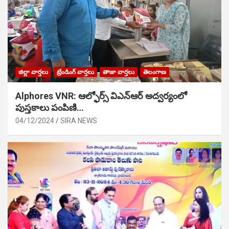
జిల్లా వార్తలు
ట్రేండింగ్ వార్తలు
తాజా వార్తలు
తెలంగాణ
Alphores VNR: ఆల్ఫోర్స్ విఎన్ఆర్ అద్వర్యంలో
పుస్తకాలు పంపిణి…
04/12/2024
SIRA NEWS