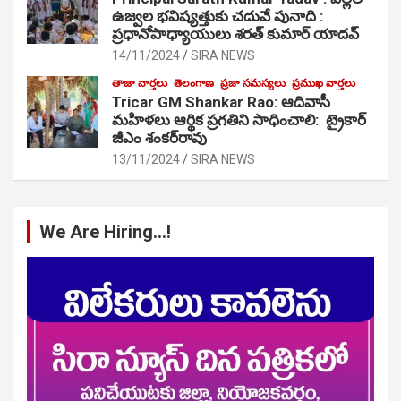
ఉజ్వల భవిష్యత్తుకు చదువే పునాది :
ప్రధానోపాధ్యాయులు శరత్ కుమార్ యాదవ్
14/11/2024
SIRA NEWS
తాజా వార్తలు
తెలంగాణ
ప్రజా సమస్యలు
ప్రముఖ వార్తలు
Tricar GM Shankar Rao: ఆదివాసీ
మహిళలు ఆర్థిక ప్రగతిని సాధించాలి: ట్రైకార్
జీఎం శంకర్‌రావు
13/11/2024
SIRA NEWS
We Are Hiring…!