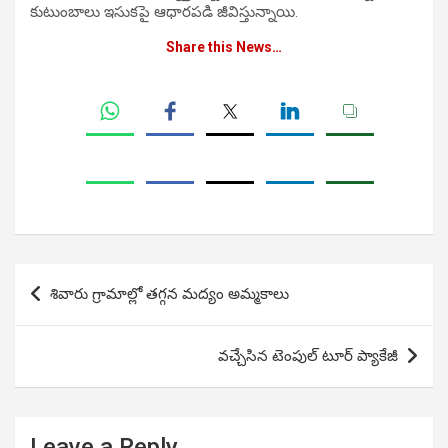
కుటుంబాలు ఇసుకపై ఆధారపడి జీవిస్తున్నాయి.
Share this News…
Post
శివారు గ్రామాల్లో తగ్గన మద్యం అమ్మకాలు
navigation
వచ్చేసిన టెంపుల్ టూర్ ప్యాకేజీ
Leave a Reply