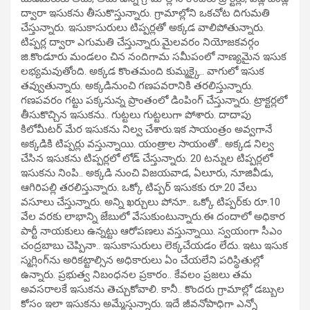
ద్వారా ఇసుకను తీసుకొస్తున్నారు. గ్రామాల్లోని ఒకచోట దిగుమతి
చేస్తున్నారు. ఇసుకాసురులు టిప్పర్లతో అక్కడ వాలిపోతున్నారు.
టిప్పర్ల ద్వారా ఎగుమతి చేస్తున్నారు.మైలవరం నియోజకవర్గం
జి.కొండూరు మండలం చిన నందిగామ సమీపంలో నాణ్యమైన ఇసుక
లభ్యమవుతోంది. అక్కడ కొంతమంది కుమ్మక్కై.. వాగులో ఇసుక
తవ్వుతున్నారు. అక్కడినుంచి గణపవరానికి తరలిస్తున్నారు.
గణపవరం గట్టు పక్కనున్న ప్రాంతంలో డింపింగ్ చేస్తున్నారు. ట్రాక్టర్లలో
తీసుకొచ్చిన ఇసుకను.. గుట్టలు గుట్టలుగా పోశారు. దాదాపు
కిలోమీటర్ మేర ఇసుకను నిల్వ చేశారు.ఇక సాయంత్రం అవ్వగానే
అక్కడికి టిప్పర్లు వస్తున్నాయి. యంత్రాల సాయంతో.. అక్కడ నిల్వ
చేసిన ఇసుకను టిప్పర్లలో లోడ్ చేస్తున్నారు. 20 టన్నుల టిప్పర్లలో
ఇసుకను నింపి.. అక్కడి నుంచి విజయవాడ, ఏలూరు, నూజివీడు,
ఆగిరిపల్లి తరలిస్తున్నారు. ఒక్కో టిప్పర్ ఇసుకకు రూ.20 వేలు
వసూలు చేస్తున్నారు. అన్ని ఖర్చులు పోనూ.. ఒక్కో టిప్పర్‌కు రూ.10
వేల వరకు లాభాన్ని జేబులో వేసుకుంటున్నారు.ఈ దందాలో అధికార
పార్టీ నాయకులు ఉన్నట్టు ఆరోపణలు వస్తున్నాయి. స్వయంగా సీఎం
చంద్రబాబు చెప్పినా.. ఇసుకాసురులు లెక్కచేయడం లేదు. ఇటు ఇసుక
స్మగ్లింగ్‌ను అరికట్టాల్సిన అధికారులు ఏం చేయలేని పరిస్థితుల్లో
ఉన్నారు. ప్రభుత్వ నిబంధనల ప్రకారం.. కేవలం ప్రజలు తమ
అవసరాలకే ఇసుకను తెచ్చుకోవాలి. కానీ.. కొందరు గ్రామాల్లో డబ్బుల
కోసం ఇలా ఇసుకను అమ్మేస్తున్నారు. ఇదే జీవనోపాధిగా ఎన్నో