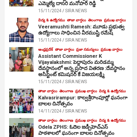
ఎమ్మెల్యే దాసరి మనోహర్ రెడ్డి
15/11/2024
SIRA NEWS
విద్య & ఉద్యోగము
తాజా వార్తలు
తెలంగాణ
ప్రముఖ వార్తలు
Veeramushti Ramesh: మూడు ప్రభుత్వ
ఉద్యోగాలు సాధించిన వీరముష్టి రమేష్
15/11/2024
SIRA NEWS
ఆంధ్రప్రదేశ్
తాజా వార్తలు
ప్రజా సమస్యలు
ప్రముఖ వార్తలు
Assistant Commissioner K
Vijayalakshmi: పెద్దాపురం మరిడమ్మ
దేవస్థానంలో అన్న ప్రసాద వితరణ :దేవస్థానం
అసిస్టెంట్ కమిషనర్ కే విజయలక్ష్మి
15/11/2024
SIRA NEWS
తాజా వార్తలు
తెలంగాణ
ప్రముఖ వార్తలు
విద్య & ఉద్యోగము
Kalvasrirampur: కాల్వశ్రీరాంపూర్లో ఘనంగా
బాలల దినోత్సవం
14/11/2024
SIRA NEWS
తాజా వార్తలు
తెలంగాణ
ప్రముఖ వార్తలు
విద్య & ఉద్యోగము
Odela ZPHS: ఓదెల జ‌డ్పీహెచ్ఎస్
పాఠ‌శాల‌లో ఘనంగా బాలల దినోత్సవం