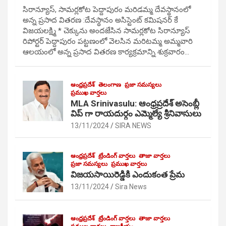
సిరాన్యూస్, సామర్లకోట పెద్దాపురం మరిడమ్మ దేవస్థానంలో
అన్న ప్రసాద వితరణ :దేవస్థానం అసిస్టెంట్ కమిషనర్ కే
విజయలక్ష్మి * చెక్కును అందజేసిన సామర్లకోట సిరాన్యూస్
రిపోర్టర్ పెద్దాపురం పట్టణంలో వెలసిన మరిటమ్మ అమ్మవారి
ఆలయంలో అన్న ప్రసాద వితరణ కార్యక్రమాన్ని శుక్రవారం…
ఆంధ్రప్రదేశ్
తెలంగాణ
ప్రజా సమస్యలు
ప్రముఖ వార్తలు
MLA Srinivasulu: ఆంధ్రప్రదేశ్ అసెంబ్లీ
విప్ గా రాయదుర్గం ఎమ్మెల్యే శ్రీనివాసులు
13/11/2024
SIRA NEWS
ఆంధ్రప్రదేశ్
ట్రేండింగ్ వార్తలు
తాజా వార్తలు
ప్రజా సమస్యలు
ప్రముఖ వార్తలు
విజయసాయిరెడ్డికి ఎందుకంత ప్రేమ
13/11/2024
Sira News
ఆంధ్రప్రదేశ్
ట్రేండింగ్ వార్తలు
తాజా వార్తలు