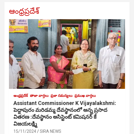
ఆంధ్రప్రదేశ్
ఆంధ్రప్రదేశ్
తాజా వార్తలు
ప్రజా సమస్యలు
ప్రముఖ వార్తలు
Assistant Commissioner K Vijayalakshmi:
పెద్దాపురం మరిడమ్మ దేవస్థానంలో అన్న ప్రసాద
వితరణ :దేవస్థానం అసిస్టెంట్ కమిషనర్ కే
విజయలక్ష్మి
15/11/2024
SIRA NEWS