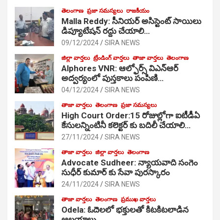
తెలంగాణ
ప్రజా సమస్యలు
రాజకీయం
Malla Reddy: సీనియర్ అసిస్టెంట్ సాయిలు
డిప్యూటేషన్ రద్దు చేయాలి…
09/12/2024
SIRA NEWS
జిల్లా వార్తలు
ట్రేండింగ్ వార్తలు
తాజా వార్తలు
తెలంగాణ
Alphores VNR: ఆల్ఫోర్స్ విఎన్ఆర్
అద్వర్యంలో పుస్తకాలు పంపిణి…
04/12/2024
SIRA NEWS
తాజా వార్తలు
తెలంగాణ
ప్రజా సమస్యలు
High Court Order:15 రోజుల్లోగా ఐటీడీఏ
కేసులన్నింటినీ కలెక్టర్ కు బదిలీ చేయాలి…
27/11/2024
SIRA NEWS
తాజా వార్తలు
జిల్లా వార్తలు
తెలంగాణ
Advocate Sudheer: న్యాయవాది సంగెం
సుధీర్ కుమార్ కు సేవా పురస్కారం
24/11/2024
SIRA NEWS
తాజా వార్తలు
తెలంగాణ
ప్రముఖ వార్తలు
Odela: ఓదెల‌లో భక్తులతో కిటకిటలాడిన
ఆల‌యాలు