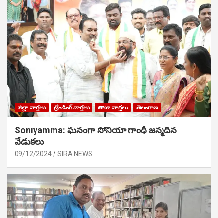
జిల్లా వార్తలు
ట్రేండింగ్ వార్తలు
తాజా వార్తలు
తెలంగాణ
Soniyamma: ఘ‌నంగా సోనియా గాంధీ జ‌న్మ‌దిన
వేడుక‌లు
09/12/2024
SIRA NEWS