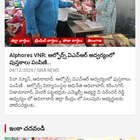
జిల్లా వార్తలు
ట్రేండింగ్ వార్తలు
తాజా వార్తలు
తెలంగాణ
Alphores VNR: ఆల్ఫోర్స్ విఎన్ఆర్ అద్వర్యంలో
పుస్తకాలు పంపిణి…
04/12/2024
SIRA NEWS
సిరా న్యూస్, ఆదిలాబాద్: ఆల్ఫోర్స్ విఎన్ఆర్ అద్వర్యంలో పుస్తకాలు
పంపిణి… ఆల్ఫోర్స్ విద్యాసంస్థల అధినేత ఆదిలాబాద్, కరీంనగర్,
నిజామాబాద్, మెదక్ పట్టభద్రుల ఎమ్మెల్సీ అభ్యర్థి వి నరేందర్ రెడ్డి
అధ్వర్యం లో ఆదిలాబాద్ జిల్లా కేంద్రం లో పలువురు అభ్యర్థులకు
పోటిప‌రీక్ష‌ల‌కు…
ఇంకా చదవండి