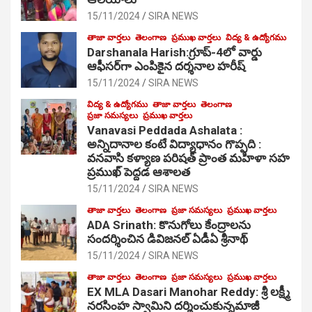
15/11/2024
SIRA NEWS
తాజా వార్తలు
తెలంగాణ
ప్రముఖ వార్తలు
విద్య & ఉద్యోగము
Darshanala Harish:గ్రూప్-4లో వార్డు
ఆఫీసర్‌గా ఎంపికైన దర్శనాల హరీష్
15/11/2024
SIRA NEWS
విద్య & ఉద్యోగము
తాజా వార్తలు
తెలంగాణ
ప్రజా సమస్యలు
ప్రముఖ వార్తలు
Vanavasi Peddada Ashalata :
అన్నిదానాల కంటే విద్యాధానం గొప్పది :
వనవాసి కళ్యాణ పరిషత్ ప్రాంత మహిళా సహ
ప్రముఖ్ పెద్దడ ఆశాలత
15/11/2024
SIRA NEWS
తాజా వార్తలు
తెలంగాణ
ప్రజా సమస్యలు
ప్రముఖ వార్తలు
ADA Srinath: కొనుగోలు కేంద్రాల‌ను
సంద‌ర్శించిన డివిజనల్ ఏడీఏ శ్రీనాథ్
15/11/2024
SIRA NEWS
తాజా వార్తలు
తెలంగాణ
ప్రజా సమస్యలు
ప్రముఖ వార్తలు
EX MLA Dasari Manohar Reddy: శ్రీ లక్ష్మీ
నరసింహ స్వామిని దర్శించుకున్నమాజీ