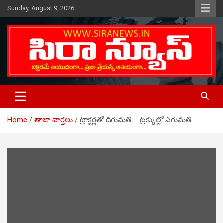
Skip
Sunday, August 9, 2026
to
content
Telugu Online News Daily
SIRA NEWS
Home
తాజా వార్తలు
ట్రాక్టర్లతో దిగుమతి…. ట్రక్కుల్లో ఎగుమతి