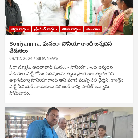
జిల్లా వార్తలు
ట్రేండింగ్ వార్తలు
తాజా వార్తలు
తెలంగాణ
Soniyamma: ఘ‌నంగా సోనియా గాంధీ జ‌న్మ‌దిన
వేడుక‌లు
09/12/2024
SIRA NEWS
సిరా న్యూస్, ఆదిలాబాద్ ఘ‌నంగా సోనియా గాంధీ జ‌న్మ‌దిన
వేడుక‌లు పార్టీ కోసం ప‌ద‌వుల‌ను తృణ ప్రాయంగా త్య‌జించిన
త్యాగమూర్తి సోనియా గాంధీ అని మాజీ మున్సిప‌ల్ చైర్మ‌న్, కాంగ్రెస్
పార్టీ సీనియ‌ర్ నాయ‌కులు దిగంబ‌ర్ రావు పాటిల్ అన్నారు.
సోమవారం…