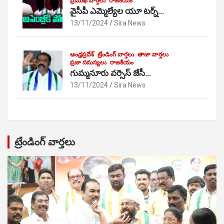
ప్రముఖ వార్తలు
రాజకీయం
వైసీపీ ఎమ్మెల్యేల యూ టర్న్…
13/11/2024
Sira News
ఆంధ్రప్రదేశ్
ట్రేండింగ్ వార్తలు
తాజా వార్తలు
ప్రజా సమస్యలు
రాజకీయం
గుమ్మనూరు వర్సెస్ జేసీ…
13/11/2024
Sira News
ట్రేండింగ్ వార్తలు