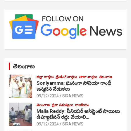
తెలంగాణ
జిల్లా వార్తలు
ట్రేండింగ్ వార్తలు
తాజా వార్తలు
తెలంగాణ
Soniyamma: ఘ‌నంగా సోనియా గాంధీ
జ‌న్మ‌దిన వేడుక‌లు
09/12/2024
SIRA NEWS
తెలంగాణ
ప్రజా సమస్యలు
రాజకీయం
Malla Reddy: సీనియర్ అసిస్టెంట్ సాయిలు
డిప్యూటేషన్ రద్దు చేయాలి…
09/12/2024
SIRA NEWS