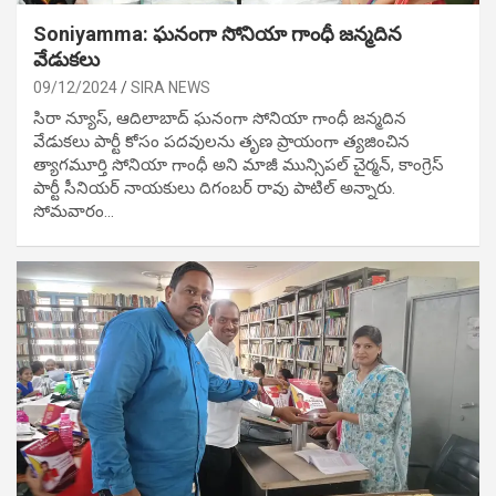
Soniyamma: ఘ‌నంగా సోనియా గాంధీ జ‌న్మ‌దిన
వేడుక‌లు
09/12/2024
SIRA NEWS
సిరా న్యూస్, ఆదిలాబాద్ ఘ‌నంగా సోనియా గాంధీ జ‌న్మ‌దిన
వేడుక‌లు పార్టీ కోసం ప‌ద‌వుల‌ను తృణ ప్రాయంగా త్య‌జించిన
త్యాగమూర్తి సోనియా గాంధీ అని మాజీ మున్సిప‌ల్ చైర్మ‌న్, కాంగ్రెస్
పార్టీ సీనియ‌ర్ నాయ‌కులు దిగంబ‌ర్ రావు పాటిల్ అన్నారు.
సోమవారం…