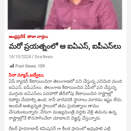
ఆంధ్రప్రదేశ్
తాజా వార్తలు
మరో ప్రయత్నంలో ఆ ఐఏఎస్, ఐపీఎస్‌లు
14/10/2024
Sira News
Post Views:
109
సిరా న్యూస్,బద్వేలు;
ఏపీ క్యాడర్ కేటాయించినా తెలంగాణలో పని చేస్తున్న ఎనిమిది మంది
ఐఏఎస్, ఐపీఎస్‌లు.. తెలంగాణ కేటాయించిన ఏపీలో పని చేస్తున్న
ముగ్గురు ఐఏఎస్‌లు పదహారో తేదీలోపు కేటాయించిన రాష్ట్రాల్లో
రిపోర్టు చేయాల్సి ఉంది. కానీ వారెవరికి స్థానాలు మారడం ఇష్టం లేదు.
అందుకే అత్యున్నత స్థాయిలో తమ ప్రయత్నాలు తాము
చేసుకుంటున్నారు. నేరుగా ముఖ్యమంత్రి వద్దకు వెళ్లి తమను ఉన్న
రాష్ట్రాల్లోనే కొనసాగించేలా చూడాలని విజ్ఞప్తి చేస్తున్నారు.
గ్రేటర్ హైదరాబాద్ కమిషనర్ గా కీలక స్థానంలో అమ్రపాలి ఎట్టి