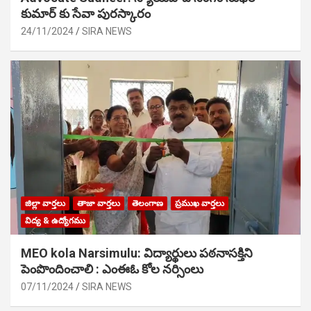
కుమార్ కు సేవా పురస్కారం
24/11/2024
SIRA NEWS
జిల్లా వార్తలు
తాజా వార్తలు
తెలంగాణ
ప్రముఖ వార్తలు
విద్య & ఉద్యోగము
MEO kola Narsimulu: విద్యార్థులు పఠ‌నాసక్తిని
పెంపొందించాలి : ఎంఈఓ కోల నర్సింలు
07/11/2024
SIRA NEWS