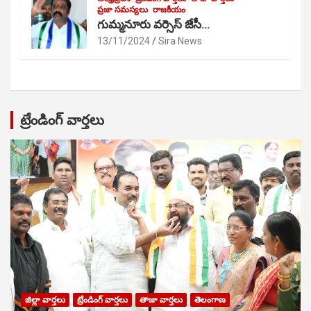
ప్రజా సమస్యలు
రాజకీయం
గుమ్మనూరు వర్సెస్ జేసీ…
13/11/2024
Sira News
ట్రేండింగ్ వార్తలు
జిల్లా వార్తలు
ట్రేండింగ్ వార్తలు
తాజా వార్తలు
తెలంగాణ