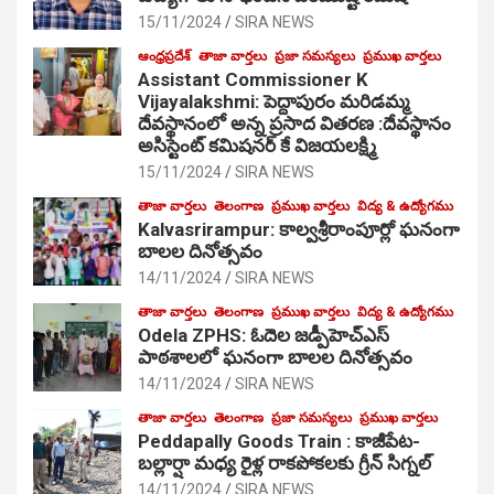
15/11/2024
SIRA NEWS
ఆంధ్రప్రదేశ్
తాజా వార్తలు
ప్రజా సమస్యలు
ప్రముఖ వార్తలు
Assistant Commissioner K
Vijayalakshmi: పెద్దాపురం మరిడమ్మ
దేవస్థానంలో అన్న ప్రసాద వితరణ :దేవస్థానం
అసిస్టెంట్ కమిషనర్ కే విజయలక్ష్మి
15/11/2024
SIRA NEWS
తాజా వార్తలు
తెలంగాణ
ప్రముఖ వార్తలు
విద్య & ఉద్యోగము
Kalvasrirampur: కాల్వశ్రీరాంపూర్లో ఘనంగా
బాలల దినోత్సవం
14/11/2024
SIRA NEWS
తాజా వార్తలు
తెలంగాణ
ప్రముఖ వార్తలు
విద్య & ఉద్యోగము
Odela ZPHS: ఓదెల జ‌డ్పీహెచ్ఎస్
పాఠ‌శాల‌లో ఘనంగా బాలల దినోత్సవం
14/11/2024
SIRA NEWS
తాజా వార్తలు
తెలంగాణ
ప్రజా సమస్యలు
ప్రముఖ వార్తలు
Peddapally Goods Train : కాజీపేట-
బల్లార్షా మధ్య రైళ్ల రాకపోకలకు గ్రీన్ సిగ్నల్
14/11/2024
SIRA NEWS