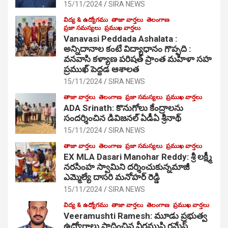
15/11/2024
SIRA NEWS
విద్య & ఉద్యోగము
తాజా వార్తలు
తెలంగాణ
ప్రజా సమస్యలు
ప్రముఖ వార్తలు
Vanavasi Peddada Ashalata :
అన్నిదానాల కంటే విద్యాధానం గొప్పది :
వనవాసి కళ్యాణ పరిషత్ ప్రాంత మహిళా సహ
ప్రముఖ్ పెద్దడ ఆశాలత
15/11/2024
SIRA NEWS
తాజా వార్తలు
తెలంగాణ
ప్రజా సమస్యలు
ప్రముఖ వార్తలు
ADA Srinath: కొనుగోలు కేంద్రాల‌ను
సంద‌ర్శించిన డివిజనల్ ఏడీఏ శ్రీనాథ్
15/11/2024
SIRA NEWS
తాజా వార్తలు
తెలంగాణ
ప్రజా సమస్యలు
ప్రముఖ వార్తలు
EX MLA Dasari Manohar Reddy: శ్రీ లక్ష్మీ
నరసింహ స్వామిని దర్శించుకున్నమాజీ
ఎమ్మెల్యే దాసరి మనోహర్ రెడ్డి
15/11/2024
SIRA NEWS
విద్య & ఉద్యోగము
తాజా వార్తలు
తెలంగాణ
ప్రముఖ వార్తలు
Veeramushti Ramesh: మూడు ప్రభుత్వ
ఉద్యోగాలు సాధించిన వీరముష్టి రమేష్