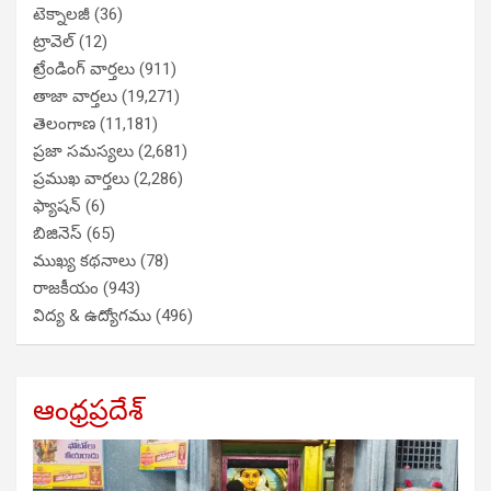
టెక్నాలజీ
(36)
ట్రావెల్
(12)
ట్రేండింగ్ వార్తలు
(911)
తాజా వార్తలు
(19,271)
తెలంగాణ
(11,181)
ప్రజా సమస్యలు
(2,681)
ప్రముఖ వార్తలు
(2,286)
ఫ్యాషన్
(6)
బిజినెస్
(65)
ముఖ్య కథనాలు
(78)
రాజకీయం
(943)
విద్య & ఉద్యోగము
(496)
ఆంధ్రప్రదేశ్