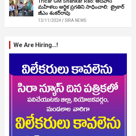
Tricar GM Shankar Rao: ఆదివాసీ
మహిళలు ఆర్థిక ప్రగతిని సాధించాలి: ట్రైకార్
జీఎం శంకర్‌రావు
13/11/2024
SIRA NEWS
We Are Hiring…!