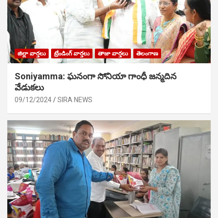
జిల్లా వార్తలు
ట్రేండింగ్ వార్తలు
తాజా వార్తలు
తెలంగాణ
Soniyamma: ఘ‌నంగా సోనియా గాంధీ జ‌న్మ‌దిన
వేడుక‌లు
09/12/2024
SIRA NEWS