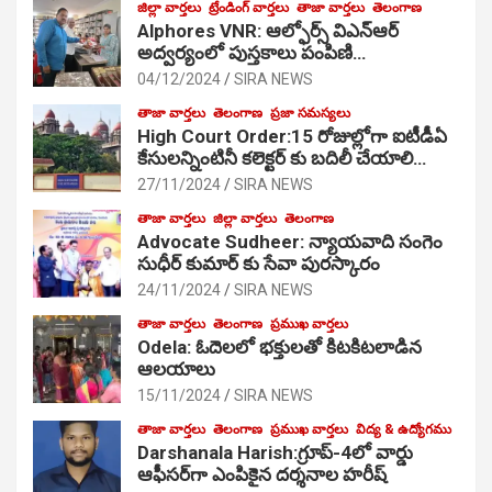
జిల్లా వార్తలు
ట్రేండింగ్ వార్తలు
తాజా వార్తలు
తెలంగాణ
Alphores VNR: ఆల్ఫోర్స్ విఎన్ఆర్
అద్వర్యంలో పుస్తకాలు పంపిణి…
04/12/2024
SIRA NEWS
తాజా వార్తలు
తెలంగాణ
ప్రజా సమస్యలు
High Court Order:15 రోజుల్లోగా ఐటీడీఏ
కేసులన్నింటినీ కలెక్టర్ కు బదిలీ చేయాలి…
27/11/2024
SIRA NEWS
తాజా వార్తలు
జిల్లా వార్తలు
తెలంగాణ
Advocate Sudheer: న్యాయవాది సంగెం
సుధీర్ కుమార్ కు సేవా పురస్కారం
24/11/2024
SIRA NEWS
తాజా వార్తలు
తెలంగాణ
ప్రముఖ వార్తలు
Odela: ఓదెల‌లో భక్తులతో కిటకిటలాడిన
ఆల‌యాలు
15/11/2024
SIRA NEWS
తాజా వార్తలు
తెలంగాణ
ప్రముఖ వార్తలు
విద్య & ఉద్యోగము
Darshanala Harish:గ్రూప్-4లో వార్డు
ఆఫీసర్‌గా ఎంపికైన దర్శనాల హరీష్