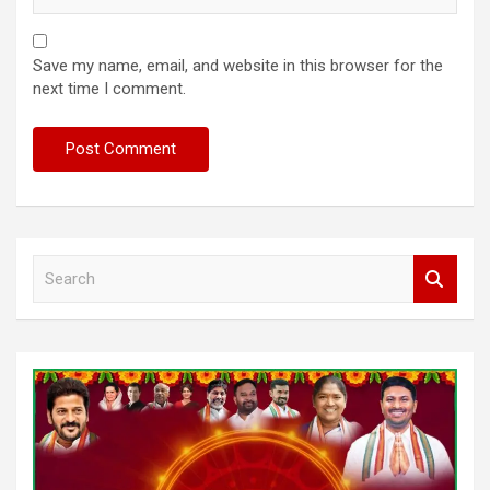
Save my name, email, and website in this browser for the
next time I comment.
S
e
a
r
c
h