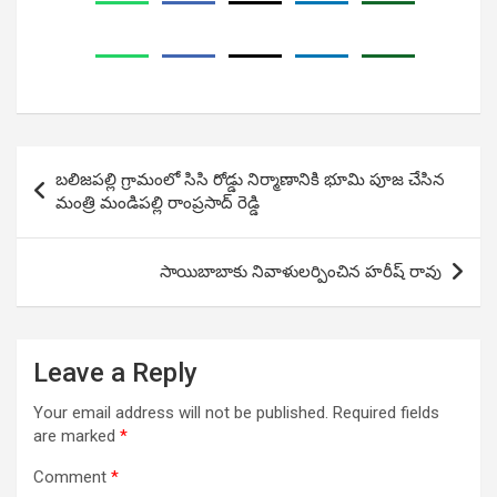
Post
బలిజపల్లి గ్రామంలో సిసి రోడ్డు నిర్మాణానికి భూమి పూజ చేసిన
navigation
మంత్రి మండిపల్లి రాంప్రసాద్ రెడ్డి
సాయిబాబాకు నివాళులర్పించిన హరీష్ రావు
Leave a Reply
Your email address will not be published.
Required fields
are marked
*
Comment
*