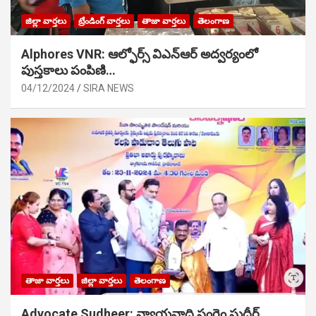
జిల్లా వార్తలు
ట్రేండింగ్ వార్తలు
తాజా వార్తలు
తెలంగాణ
Alphores VNR: ఆల్ఫోర్స్ విఎన్ఆర్ అద్వర్యంలో
పుస్తకాలు పంపిణి…
04/12/2024
SIRA NEWS
తాజా వార్తలు
జిల్లా వార్తలు
తెలంగాణ
Advocate Sudheer: న్యాయవాది సంగెం సుధీర్