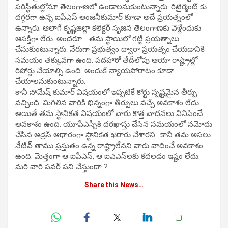
పరిస్థితుల్లోనూ తెలంగాణలో ఉండాలనుకుంటున్నారు. రిటైర్మెంట్ కు
దగ్గరగా ఉన్న ఐపీఎస్ అంజనీకుమార్ కూడా అదే ప్రయత్నంలో
ఉన్నారు. ఆలాగే కృష్ణజిల్లా కలెక్టర్ సృజన తెలంగాణకు వెళ్లేందుకు
ఆసక్తిగా లేరు. అందరూ .. తమ స్థాయిలో గట్టి ప్రయత్నాలు
చేసుకుంటున్నారు. నేరుగా ప్రభుత్వం ద్వారా ప్రయత్నం చేయడానికి
సమయం తక్కువగా ఉంది. పదహారో తేదీలోపు ఆయా రాష్ట్రాల్లో
రిపోర్టు చేయాల్సి ఉంది. అందుకే న్యాయపోరాటం కూడా
చేయాలనుకుంటున్నారు.
కానీ సోమేష్ కుమార్ విషయంలో ఇప్పటికే కోర్టు స్పష్టమైన తీర్పు
వచ్చింది. మిగిలిన వారికి భిన్నంగా తీర్పులు వచ్చే అవకాశం లేదు.
అయితే తమ స్థానికత విషయంలో వారు కొత్త వాదనలు వినిపించే
అవకాశం ఉంది. యూపీఎస్సీకి దరఖాస్తు చేసిన సమయంలో నమోదు
చేసిన అడ్రస్ ఆధారంగా స్థానికత ఖరారు చేశారని.. కానీ తమ అసలు
నేటివ్ తాము ప్రస్తుతం ఉన్న రాష్ట్రాలేనని వారు వాదించే అవకాశం
ఉంది. మెత్తంగా ఆ ఐపీఎస్, ఆ ఐఎఎస్‌లకు కదలడం ఇష్టం లేదు.
మరి వారి పవర్ పని చేస్తుందా ?
Share this News…