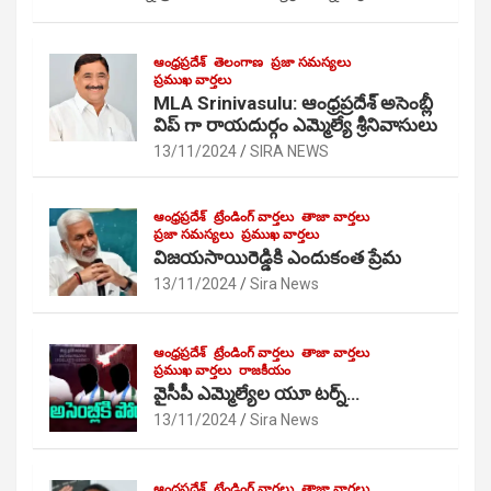
ఆంధ్రప్రదేశ్
తెలంగాణ
ప్రజా సమస్యలు
ప్రముఖ వార్తలు
MLA Srinivasulu: ఆంధ్రప్రదేశ్ అసెంబ్లీ
విప్ గా రాయదుర్గం ఎమ్మెల్యే శ్రీనివాసులు
13/11/2024
SIRA NEWS
ఆంధ్రప్రదేశ్
ట్రేండింగ్ వార్తలు
తాజా వార్తలు
ప్రజా సమస్యలు
ప్రముఖ వార్తలు
విజయసాయిరెడ్డికి ఎందుకంత ప్రేమ
13/11/2024
Sira News
ఆంధ్రప్రదేశ్
ట్రేండింగ్ వార్తలు
తాజా వార్తలు
ప్రముఖ వార్తలు
రాజకీయం
వైసీపీ ఎమ్మెల్యేల యూ టర్న్…
13/11/2024
Sira News
ఆంధ్రప్రదేశ్
ట్రేండింగ్ వార్తలు
తాజా వార్తలు