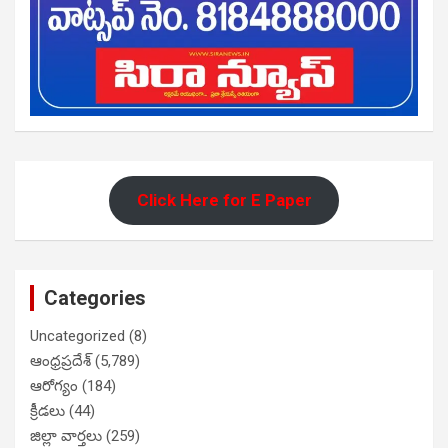
Click Here for E Paper
Categories
Uncategorized
(8)
ఆంధ్రప్రదేశ్
(5,789)
ఆరోగ్యం
(184)
క్రీడలు
(44)
జిల్లా వార్తలు
(259)