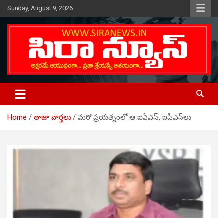
Skip
Sunday, August 9, 2026
to
content
Telugu Online News Daily
SIRA NEWS
Home
తాజా వార్తలు
మరో ప్రయత్నంలో ఆ ఐఏఎస్, ఐపీఎస్‌లు