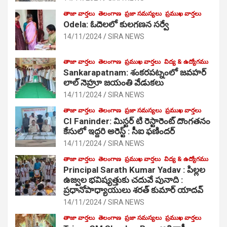
తాజా వార్తలు
తెలంగాణ
ప్రజా సమస్యలు
ప్రముఖ వార్తలు
Odela: ఓదెలలో కులగణన సర్వే
14/11/2024
SIRA NEWS
తాజా వార్తలు
తెలంగాణ
ప్రముఖ వార్తలు
విద్య & ఉద్యోగము
Sankarapatnam: శంకరపట్నంలో జవహర్
లాల్ నెహ్రూ జయంతి వేడుకలు
14/11/2024
SIRA NEWS
తాజా వార్తలు
తెలంగాణ
ప్రజా సమస్యలు
ప్రముఖ వార్తలు
CI Faninder: మిస్టర్ టి రెస్టారెంట్ దొంగతనం
కేసులో ఇద్దరి అరెస్ట్ : సీఐ ఫణిందర్
14/11/2024
SIRA NEWS
తాజా వార్తలు
తెలంగాణ
ప్రముఖ వార్తలు
విద్య & ఉద్యోగము
Principal Sarath Kumar Yadav : పిల్లల
ఉజ్వల భవిష్యత్తుకు చదువే పునాది :
ప్రధానోపాధ్యాయులు శరత్ కుమార్ యాదవ్
14/11/2024
SIRA NEWS
తాజా వార్తలు
తెలంగాణ
ప్రజా సమస్యలు
ప్రముఖ వార్తలు