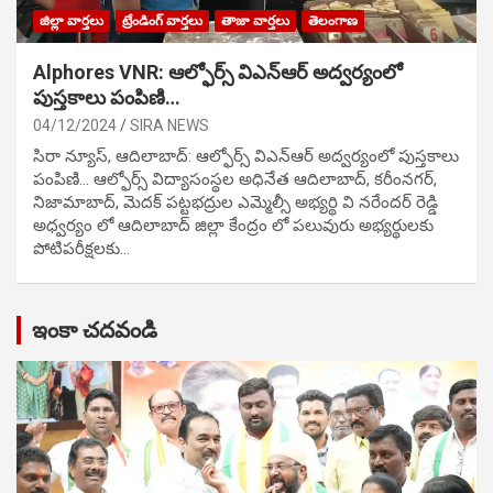
జిల్లా వార్తలు
ట్రేండింగ్ వార్తలు
తాజా వార్తలు
తెలంగాణ
Alphores VNR: ఆల్ఫోర్స్ విఎన్ఆర్ అద్వర్యంలో
పుస్తకాలు పంపిణి…
04/12/2024
SIRA NEWS
సిరా న్యూస్, ఆదిలాబాద్: ఆల్ఫోర్స్ విఎన్ఆర్ అద్వర్యంలో పుస్తకాలు
పంపిణి… ఆల్ఫోర్స్ విద్యాసంస్థల అధినేత ఆదిలాబాద్, కరీంనగర్,
నిజామాబాద్, మెదక్ పట్టభద్రుల ఎమ్మెల్సీ అభ్యర్థి వి నరేందర్ రెడ్డి
అధ్వర్యం లో ఆదిలాబాద్ జిల్లా కేంద్రం లో పలువురు అభ్యర్థులకు
పోటిప‌రీక్ష‌ల‌కు…
ఇంకా చదవండి