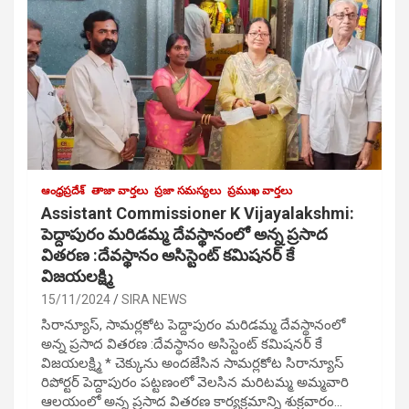
ఆంధ్రప్రదేశ్
తాజా వార్తలు
ప్రజా సమస్యలు
ప్రముఖ వార్తలు
Assistant Commissioner K Vijayalakshmi:
పెద్దాపురం మరిడమ్మ దేవస్థానంలో అన్న ప్రసాద
వితరణ :దేవస్థానం అసిస్టెంట్ కమిషనర్ కే
విజయలక్ష్మి
15/11/2024
SIRA NEWS
సిరాన్యూస్, సామర్లకోట పెద్దాపురం మరిడమ్మ దేవస్థానంలో
అన్న ప్రసాద వితరణ :దేవస్థానం అసిస్టెంట్ కమిషనర్ కే
విజయలక్ష్మి * చెక్కును అందజేసిన సామర్లకోట సిరాన్యూస్
రిపోర్టర్ పెద్దాపురం పట్టణంలో వెలసిన మరిటమ్మ అమ్మవారి
ఆలయంలో అన్న ప్రసాద వితరణ కార్యక్రమాన్ని శుక్రవారం…