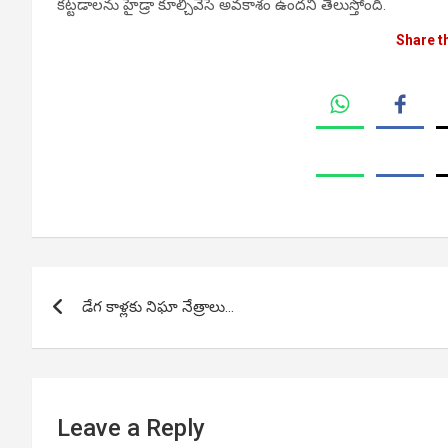
కట్టడాలను హైడ్రా కూల్చివేసే అవకాశం ఉందని తెలుస్తోంది.
Share t
Post
డేగ కాళ్లకు నిఘా నేత్రాలు…
navigation
Leave a Reply