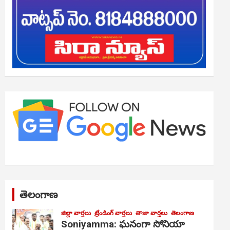
తెలంగాణ
జిల్లా వార్తలు
ట్రేండింగ్ వార్తలు
తాజా వార్తలు
తెలంగాణ
Soniyamma: ఘ‌నంగా సోనియా