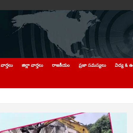
వార్తలు
జిల్లా వార్తలు
రాజకీయం
ప్రజా సమస్యలు
విద్య & 