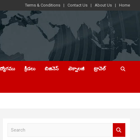
Terms & Conditions
Contact Us
About Us
Home
ఉద్యోగము
క్రీడలు
బిజినెస్
టెక్నాలజీ
ట్రావెల్
S
e
a