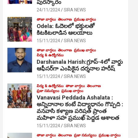
పురస్కారం
24/11/2024
SIRA NEWS
తాజా వార్తలు
తెలంగాణ
ప్రముఖ వార్తలు
Odela: ఓదెల‌లో భక్తులతో
కిటకిటలాడిన ఆల‌యాలు
15/11/2024
SIRA NEWS
తాజా వార్తలు
తెలంగాణ
ప్రముఖ వార్తలు
విద్య & ఉద్యోగము
Darshanala Harish:గ్రూప్-4లో వార్డు
ఆఫీసర్‌గా ఎంపికైన దర్శనాల హరీష్
15/11/2024
SIRA NEWS
విద్య & ఉద్యోగము
తాజా వార్తలు
తెలంగాణ
ప్రజా సమస్యలు
ప్రముఖ వార్తలు
Vanavasi Peddada Ashalata :
అన్నిదానాల కంటే విద్యాధానం గొప్పది :
వనవాసి కళ్యాణ పరిషత్ ప్రాంత
మహిళా సహ ప్రముఖ్ పెద్దడ ఆశాలత
15/11/2024
SIRA NEWS
తాజా వార్తలు
తెలంగాణ
ప్రజా సమస్యలు
ప్రముఖ వార్తలు