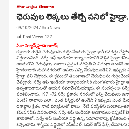
తాజా వార్తలు
తెలంగాణ
ఛెరువుల లెక్కలు తేల్చే పనిలో హైడ్ర
09/10/2024
Sira News
Post Views:
137
సిరా న్యూస్,హైదరాబాద్;
కబ్జాలకు గురైన చెరువులను గుర్తించేందుకు హైడ్రా భారీ కసరత్తు చే
నిర్ణయించింది. స‌ర్వే ఆఫ్ ఇండియా కార్యాలయానికి వెళ్లిన హైడ్రా కమిష
అందులోని చెరువులు, నాలాల ప్రస్తుత పరిస్థితి ఏ విధంగా ఉందనే అంశంప
హైదరాబాద్ మహాన‌గ‌రంలో అసలు ఎన్ని చెరువులుండేవి?. ఇప్పుడు ఎన్
హైడ్రా ప‌ని చేస్తోంది. ఈ క్రమంలో తెలంగాణలో చెరువులను గుర్తించే
చేపట్టారు. స‌ర్వే ఆఫ్ ఇండియా కార్యాల‌యానికి మంగ‌ళ‌వారం హైడ్రా అ
ఉన్నతాధికారులతో ఆయన స‌మావేశమయ్యారు. ఈ సందర్భంగా స‌ర్వే 
పరిశీలించారు. 1971-72 స‌ర్వే ప్రకారం న‌గ‌రంలో ఎన్ని చెరువులు ఉన్న
ఏంటి? నాలాలు ఎలా.. ఎంత విస్తీర్ణంలో ఉండేవి ? ఇప్పుడు ఎంత మేర
ద‌శాబ్దాల క్రితం నాటి మ్యాప్‌ల‌తో పాటు.. నేటి ప‌రిస్థితిని స‌రిపోల
కమిషనర్‌కు వివ‌రించారు స‌ర్వే ఆఫ్ ఇండియా అధికారులు.ఇప్పటికే హె
జాబితాతో.. స‌ర్వే ఆఫ్ ఇండియా వ‌ద్ద ఉన్న స‌మాచారాన్ని క్రోఢీక‌రించ
కల్పించారు. శాస్త్రీయ పద్ధతిలో ఎఫ్‌టీఎల్‌, బఫర్ జోన్ ఫిక్స్ చేయాల