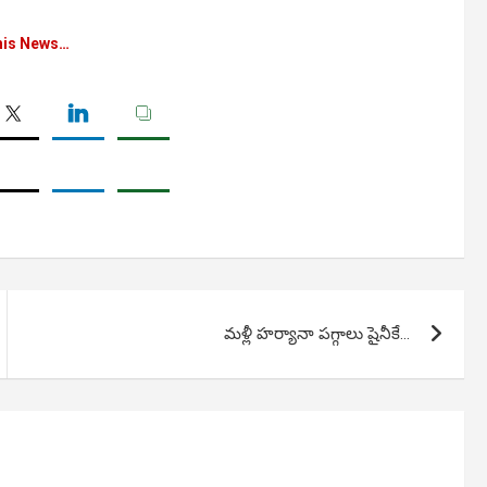
his News…
మళ్లీ హర్యానా పగ్గాలు షైనీకే…