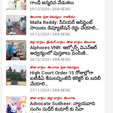
గాంధీ జ‌న్మ‌దిన వేడుక‌లు
09/12/2024
SIRA NEWS
తెలంగాణ
ప్రజా సమస్యలు
రాజకీయం
Malla Reddy: సీనియర్ అసిస్టెంట్
సాయిలు డిప్యూటేషన్ రద్దు చేయాలి…
09/12/2024
SIRA NEWS
జిల్లా వార్తలు
ట్రేండింగ్ వార్తలు
తాజా వార్తలు
తెలంగాణ
Alphores VNR: ఆల్ఫోర్స్ విఎన్ఆర్
అద్వర్యంలో పుస్తకాలు పంపిణి…
04/12/2024
SIRA NEWS
తాజా వార్తలు
తెలంగాణ
ప్రజా సమస్యలు
High Court Order:15 రోజుల్లోగా
ఐటీడీఏ కేసులన్నింటినీ కలెక్టర్ కు బదిలీ
చేయాలి…
27/11/2024
SIRA NEWS
తాజా వార్తలు
జిల్లా వార్తలు
తెలంగాణ
Advocate Sudheer: న్యాయవాది
సంగెం సుధీర్ కుమార్ కు సేవా