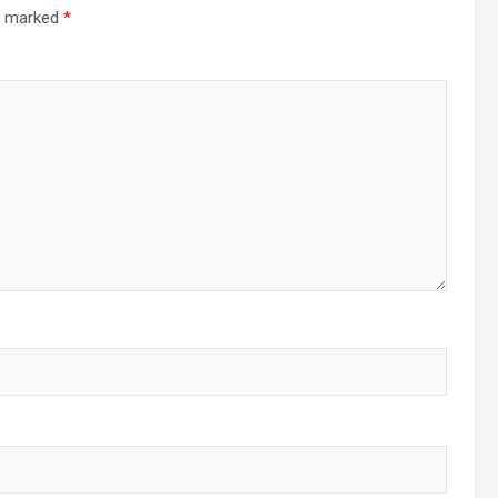
re marked
*