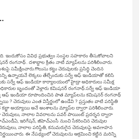
ా…
స్తోంది. ఇందుకోసం వివిధ ప్రభుత్వం సంస్థల సహకారం తీసుకోవాలని
నర్‌ రంగనాథ్.. ద‌శాబ్దాల క్రితం నాటి మ్యాప్‌ల‌ను పరిశీలించారు.
ై సమీక్షించారు.గొలుసు క‌ట్టు చెరువుల‌కు ప్రసిద్ధి చెందిన
ని ఉన్నాయనే లెక్కలు తేల్చేందుకు స‌ర్వే ఆఫ్ ఇండియాతో క‌లిసి
ందుకు సర్వే ఆఫ్‌ ఇండియా కార్యాలయంలో హైడ్రా అధికారులు సమీక్ష
ధికారుల బృందంతో వెళ్లారు క‌మిష‌న‌ర్ రంగ‌నాథ్‌.స‌ర్వే ఆఫ్ ఇండియా
ఆఫ్ ఇండియా రూపొందించిన పాత మ్యాప్‌లను కమిషనర్‌ రంగనాథ్‌
ాయి ? చెరువులు ఎంత విస్తీర్ణంలో ఉండేవి ? ప్రస్తుతం వాటి పరిస్థితి
 క‌బ్జా అయ్యాయి అనే అంశాలను మ్యాప్‌ల ద్వారా పరిశీలించారు.
్చుతూ చెరువులు, నాలాల వివ‌రాల‌ను ప‌వ‌ర్ పాయింట్ ప్రదర్శన ద్వారా
చ్ఎండీఏ, ఇరిగేష‌న్‌, జీహెచ్ఎంసీ నుంచి సేక‌రించిన చెరువుల
ి చెరువులు, నాలాల ప‌రిస్థితి, క‌నుమ‌రుగైన చెరువులపై అవ‌గాహ‌న‌
ని నిర్ణయించారు. ఈ నేపథ్యంలో చెరువులను ఆక్రమించి కట్టిన మరిన్ని