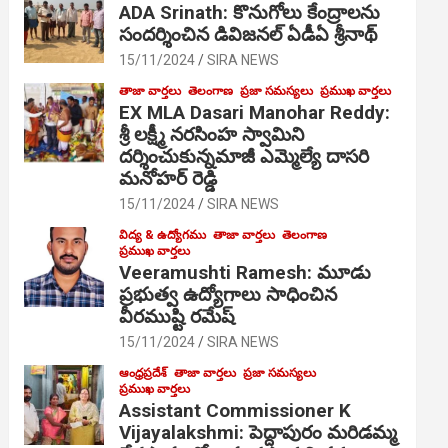
ADA Srinath: కొనుగోలు కేంద్రాల‌ను
సంద‌ర్శించిన డివిజనల్ ఏడీఏ శ్రీనాథ్
15/11/2024
SIRA NEWS
తాజా వార్తలు
తెలంగాణ
ప్రజా సమస్యలు
ప్రముఖ వార్తలు
EX MLA Dasari Manohar Reddy:
శ్రీ లక్ష్మీ నరసింహ స్వామిని
దర్శించుకున్నమాజీ ఎమ్మెల్యే దాసరి
మనోహర్ రెడ్డి
15/11/2024
SIRA NEWS
విద్య & ఉద్యోగము
తాజా వార్తలు
తెలంగాణ
ప్రముఖ వార్తలు
Veeramushti Ramesh: మూడు
ప్రభుత్వ ఉద్యోగాలు సాధించిన
వీరముష్టి రమేష్
15/11/2024
SIRA NEWS
ఆంధ్రప్రదేశ్
తాజా వార్తలు
ప్రజా సమస్యలు
ప్రముఖ వార్తలు
Assistant Commissioner K
Vijayalakshmi: పెద్దాపురం మరిడమ్మ