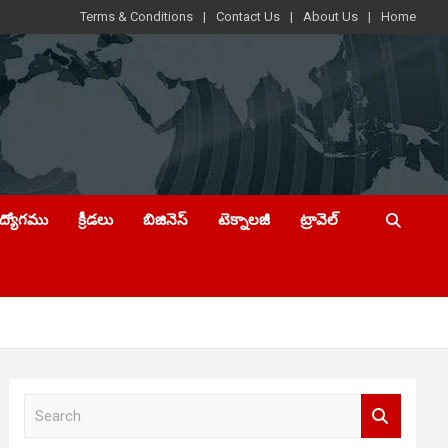
Terms & Conditions
Contact Us
About Us
Home
ఉద్యోగము
క్రీడలు
బిజినెస్
టెక్నాలజీ
ట్రావెల్
S
e
a