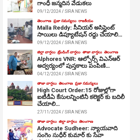
గాంధీ జ‌న్మ‌దిన వేడుక‌లు
09/12/2024
SIRA NEWS
తెలంగాణ
ప్రజా సమస్యలు
రాజకీయం
Malla Reddy: సీనియర్ అసిస్టెంట్
సాయిలు డిప్యూటేషన్ రద్దు చేయాలి…
09/12/2024
SIRA NEWS
జిల్లా వార్తలు
ట్రేండింగ్ వార్తలు
తాజా వార్తలు
తెలంగాణ
Alphores VNR: ఆల్ఫోర్స్ విఎన్ఆర్
అద్వర్యంలో పుస్తకాలు పంపిణి…
04/12/2024
SIRA NEWS
తాజా వార్తలు
తెలంగాణ
ప్రజా సమస్యలు
High Court Order:15 రోజుల్లోగా
ఐటీడీఏ కేసులన్నింటినీ కలెక్టర్ కు బదిలీ
చేయాలి…
27/11/2024
SIRA NEWS
తాజా వార్తలు
జిల్లా వార్తలు
తెలంగాణ
Advocate Sudheer: న్యాయవాది
సంగెం సుధీర్ కుమార్ కు సేవా