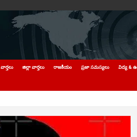
వార్తలు
జిల్లా వార్తలు
రాజకీయం
ప్రజా సమస్యలు
విద్య & 