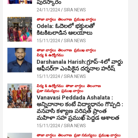
పురస్కారం
24/11/2024
SIRA NEWS
తాజా వార్తలు
తెలంగాణ
ప్రముఖ వార్తలు
Odela: ఓదెల‌లో భక్తులతో
కిటకిటలాడిన ఆల‌యాలు
15/11/2024
SIRA NEWS
తాజా వార్తలు
తెలంగాణ
ప్రముఖ వార్తలు
విద్య & ఉద్యోగము
Darshanala Harish:గ్రూప్-4లో వార్డు
ఆఫీసర్‌గా ఎంపికైన దర్శనాల హరీష్
15/11/2024
SIRA NEWS
విద్య & ఉద్యోగము
తాజా వార్తలు
తెలంగాణ
ప్రజా సమస్యలు
ప్రముఖ వార్తలు
Vanavasi Peddada Ashalata :
అన్నిదానాల కంటే విద్యాధానం గొప్పది :
వనవాసి కళ్యాణ పరిషత్ ప్రాంత
మహిళా సహ ప్రముఖ్ పెద్దడ ఆశాలత
15/11/2024
SIRA NEWS
తాజా వార్తలు
తెలంగాణ
ప్రజా సమస్యలు
ప్రముఖ వార్తలు