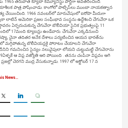
 1965 తరువాత క్యూబా కమ్యూనిస్టు పార్టీగా అవతరించింది.
క్రియాశీలక పాత్ర పోషించాడు. కాంగోలో పాట్సిస్‌లు ముంబా నాయకత్వాన
హత్య చేయించింది. 1966 నవంబర్‌లో మారువేషంలో ఐరోపా మీదుగా
ికా లాటిన్ అమెరికా ప్రజల సంఘీభావ సంస్థను ఉద్దేశించి చేగువేరా ఒక
ా స్థావరం ఏర్పరుచుకున్న చేగువేరా బొలీవియా సైనిక ప్రభుత్వంపై 11
లో 17మంది క్యూబన్లు ఉండేవారు. చేగువేరా ఎక్కడినుంచి
 రష్యా, చైనా తదితర అనేక దేశాలు పర్యటించిన ఆయన భారత్‌ను
లో మగ్గిపోతున్న బొలీవియన్లకై పోరాటం చేయాలని చేగువేరా
ు. దీనిని గమనించిన సైన్యం నలువైపులా లోయని చుట్టుమట్టి చేగువెరాను
ఏళ్ళకే ఆ విప్ల వజ్యోతి ఆరి పోయింది . తనను చంపినా విప్లవం ఆగి
్రజల్లో చెరగని ముద్ర వేసుకున్నాడు. 1997 లో అక్టోబర్ 17 న
his News…