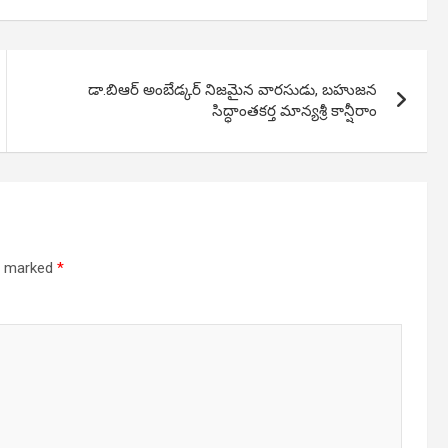
డా.బిఆర్ అంబేడ్కర్‌ నిజమైన వారసుడు, బహుజన
సిద్ధాంతకర్త మాన్యశ్రీ కాన్షీరాం
re marked
*