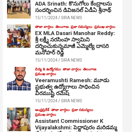
ADA Srinath: కొనుగోలు కేంద్రాల‌ను
సంద‌ర్శించిన డివిజనల్ ఏడీఏ శ్రీనాథ్
15/11/2024
SIRA NEWS
తాజా వార్తలు
తెలంగాణ
ప్రజా సమస్యలు
ప్రముఖ వార్తలు
EX MLA Dasari Manohar Reddy:
శ్రీ లక్ష్మీ నరసింహ స్వామిని
దర్శించుకున్నమాజీ ఎమ్మెల్యే దాసరి
మనోహర్ రెడ్డి
15/11/2024
SIRA NEWS
విద్య & ఉద్యోగము
తాజా వార్తలు
తెలంగాణ
ప్రముఖ వార్తలు
Veeramushti Ramesh: మూడు
ప్రభుత్వ ఉద్యోగాలు సాధించిన
వీరముష్టి రమేష్
15/11/2024
SIRA NEWS
ఆంధ్రప్రదేశ్
తాజా వార్తలు
ప్రజా సమస్యలు
ప్రముఖ వార్తలు
Assistant Commissioner K
Vijayalakshmi: పెద్దాపురం మరిడమ్మ