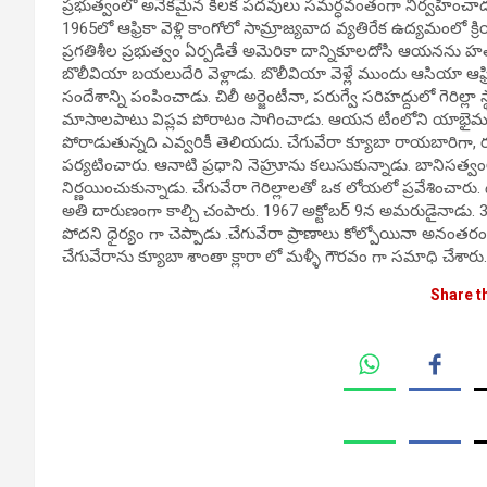
ప్రభుత్వంలో అనేకమైన కీలక పదవులు సమర్ధవంతంగా నిర్వహించాడు.
1965లో ఆఫ్రికా వెళ్లి కాంగోలో సామ్రాజ్యవాద వ్యతిరేక ఉద్యమంలో 
ప్రగతిశీల ప్రభుత్వం ఏర్పడితే అమెరికా దాన్నికూలదోసి ఆయనను 
బొలీవియా బయలుదేరి వెళ్లాడు. బొలీవియా వెళ్లే ముందు ఆసియా ఆఫ్ర
సందేశాన్ని పంపించాడు. చిలీ అర్జెంటీనా, పరుగ్వే సరిహద్దులో గెరిల్ల
మాసాలపాటు విప్లవ పోరాటం సాగించాడు. ఆయన టీంలోని యాభైమంది
పోరాడుతున్నది ఎవ్వరికీ తెలియదు. చేగువేరా క్యూబా రాయబారిగా,
పర్యటించారు. ఆనాటి ప్రధాని నెహ్రూను కలుసుకున్నాడు. బానిసత్వం
నిర్ణయించుకున్నాడు. చేగువేరా గెరిల్లాలతో ఒక లోయలో ప్రవేశించార
అతి దారుణంగా కాల్చి చంపారు. 1967 అక్టోబర్ 9న అమరుడైనాడు. 39
పోదని ధైర్యం గా చెప్పాడు .చేగువేరా ప్రాణాలు కోల్పోయినా అనంతరం ప
చేగువేరాను క్యూబా శాంతా క్లారా లో మళ్ళీ గౌరవం గా సమాధి చేశారు.
Share t