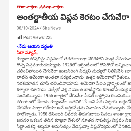
తాజా వార్తలు
ప్రముఖ వార్తలు
అంతర్జాతీయ విప్లవ కెరటం చేగువేరా
08/10/2024
Sira News
Post Views:
225
-నేడు ఆయన వర్ధంతి
సిరా న్యూస్;
క్యూబా సోషలిస్టు విప్లవంలో తరతరాలుగా చెరిగిపోని ముద్ర వేసుకున్
గొప్ప విప్లవకారుడయ్యాడు. 1928లో అర్జెంటీనాలో రోసిరోలో జన్మించా
చలించిపోయిన చేగువేరా ఇంజనీరింగ్ విద్యని మధ్యలో నిలిపివేసి బ్
లాటిన్ అమెరికా అంతటా పర్యటించాడు. ఉత్తర అమెరికాలో రైతులు, బొ
నరకయాతన చూసి చలించిపోయాడు. అమెరికా సిఐఎ ప్రోద్బలంతో జాకబ్ అర
కళ్ళారా చూసాడు. మెక్సికో వెళ్లి నియంత బాటిస్టాను కూలదోసేందుక
పెంచుకున్నాడు. 1955 జూలైలో చేగువేరా ఫీడల్ కాస్ట్రోను కలుసుకున్న
పోరాటంలో చేరాడు. క్యూబనే్ల అతనికి ‘చే’ అని పేరు పెట్టారు. అర్జె
చేగువేరా హిల్టా గజ్‌యా అనే ఆర్థికవేత్తను వివాహం చేసుకున్నాడు. చే
పాల్గొన్నాడు. 1958 డిసెంబర్ చివరకు తిరుగుబాటు సేనలు శాంతా క్
జనవరి ఒకటవ తేదీన క్యూబా దేశంలో నూతన సోషలిస్టు విప్లవం విజయ
సిద్ధాంతకర్త. ఆస్తమా అనునిత్యం వేధిస్తున్నా విప్లవోద్యమంలో వె