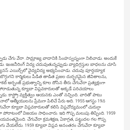
నాడు చేగు వేరా. సామ్రాజ్య వాదానికి సింహస్వప్నంగా నిలిచాడు. అందుకే
డు. ఇంజనీరింగ్ విద్య చదువుతున్నప్పుడు వ్యాధిగ్రస్తుల బాధలను చూసి
యూనస్ ఎయిర్స్‌లో వైద్యవిద్య అభ్యసించాడు. చదువు పూర్తయ్యాక
గ్గుగని కార్మికులు పీడిత తాడిత ప్రజల దుర్భరమైన జీవితాలను,
్బంజ్ ప్రభుత్వాన్ని కూల దోసిన తీరు చేగువేరా ప్రత్యక్షంగా
ై పోరాడుతున్న క్యూబా విప్లవకారులతో అక్కడే పరిచయాలు
ాడు. కాస్ట్రో వ్యక్తిత్వం ఆయనకు ఎంతో నచ్చింది. వారితో పాటు
ంటీనాలో ఆత్మీయులను ప్రేమగా పిలిచే పేరు అది. 1955 ఆగస్టు 19న
గువేరా క్యూబా విప్లవకారులతో కలిసి విప్లవోద్యమంలో చురుగ్గా
లారా పోరాటంలో విజయం సాధించారు. ఇది గొప్ప మలుపు తిప్పింది. 1959
వంతమైంది. చేగువేరా క్రమశిక్షణ, ఏకాగ్రత, పట్టుదల గల గొప్ప
నకడుగు వేయలేదు. 1959 క్యూబా విప్లవ అనంతరం చేగువేరా క్యూబా