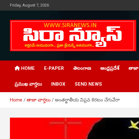
Skip
Friday, August 7, 2026
to
content
Telugu Online News Daily
SIRA NEWS
HOME
E-PAPER
తెలంగాణ
ఆంధ్రప్రదేశ్
తాజా 
ప్రముఖ వార్తలు
INBOX
SEND NEWS
Home
తాజా వార్తలు
అంతర్జాతీయ విప్లవ కెరటం చేగువేరా