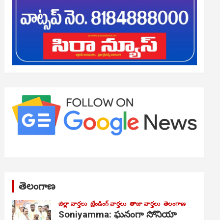
తెలంగాణ
జిల్లా వార్తలు
ట్రేండింగ్ వార్తలు
తాజా వార్తలు
తెలంగాణ
Soniyamma: ఘ‌నంగా సోనియా