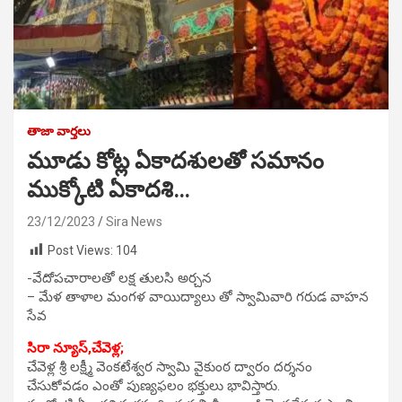
తాజా వార్తలు
మూడు కోట్ల ఏకాదశులతో సమానం
ముక్కోటి ఏకాదశి…
23/12/2023
Sira News
Post Views:
104
-వేదోపచారాలతో లక్ష తులసి అర్చన
– మేళ తాళాల మంగళ వాయిద్యాలు తో స్వామివారి గరుడ వాహన
సేవ
సిరా న్యూస్,చేవెళ్ల;
చేవెళ్ల శ్రీ లక్ష్మీ వెంకటేశ్వర స్వామి వైకుంఠ ద్వారం దర్శనం
చేసుకోవడం ఎంతో పుణ్యఫలం భక్తులు భావిస్తారు.