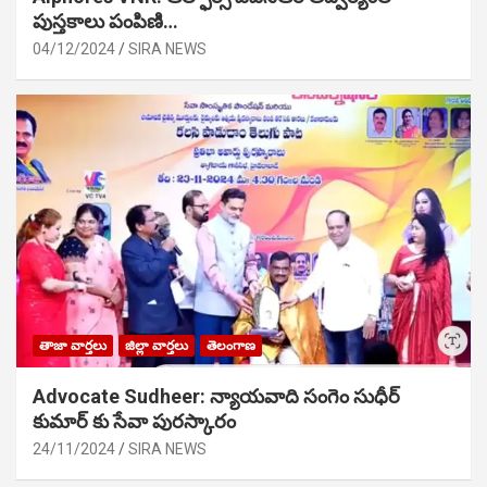
పుస్తకాలు పంపిణి…
04/12/2024
SIRA NEWS
తాజా వార్తలు
జిల్లా వార్తలు
తెలంగాణ
Advocate Sudheer: న్యాయవాది సంగెం సుధీర్
కుమార్ కు సేవా పురస్కారం
24/11/2024
SIRA NEWS