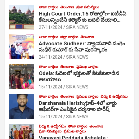
తాజా వార్తలు
తెలంగాణ
ప్రజా సమస్యలు
High Court Order:15 రోజుల్లోగా ఐటీడీఏ
కేసులన్నింటినీ కలెక్టర్ కు బదిలీ చేయాలి…
27/11/2024
SIRA NEWS
తాజా వార్తలు
జిల్లా వార్తలు
తెలంగాణ
Advocate Sudheer: న్యాయవాది సంగెం
సుధీర్ కుమార్ కు సేవా పురస్కారం
24/11/2024
SIRA NEWS
తాజా వార్తలు
తెలంగాణ
ప్రముఖ వార్తలు
Odela: ఓదెల‌లో భక్తులతో కిటకిటలాడిన
ఆల‌యాలు
15/11/2024
SIRA NEWS
తాజా వార్తలు
తెలంగాణ
ప్రముఖ వార్తలు
విద్య & ఉద్యోగము
Darshanala Harish:గ్రూప్-4లో వార్డు
ఆఫీసర్‌గా ఎంపికైన దర్శనాల హరీష్
15/11/2024
SIRA NEWS
విద్య & ఉద్యోగము
తాజా వార్తలు
తెలంగాణ
ప్రజా సమస్యలు
ప్రముఖ వార్తలు
Vanavasi Peddada Ashalata :