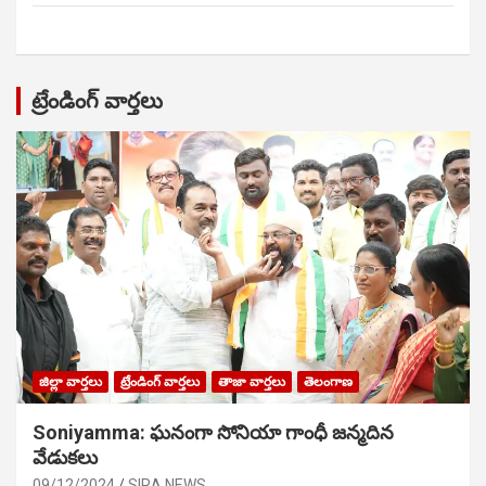
ట్రేండింగ్ వార్తలు
జిల్లా వార్తలు
ట్రేండింగ్ వార్తలు
తాజా వార్తలు
తెలంగాణ
Soniyamma: ఘ‌నంగా సోనియా గాంధీ జ‌న్మ‌దిన
వేడుక‌లు
09/12/2024
SIRA NEWS