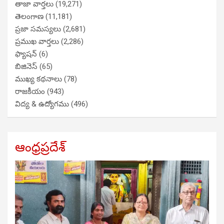
తాజా వార్తలు
(19,271)
తెలంగాణ
(11,181)
ప్రజా సమస్యలు
(2,681)
ప్రముఖ వార్తలు
(2,286)
ఫ్యాషన్
(6)
బిజినెస్
(65)
ముఖ్య కథనాలు
(78)
రాజకీయం
(943)
విద్య & ఉద్యోగము
(496)
ఆంధ్రప్రదేశ్