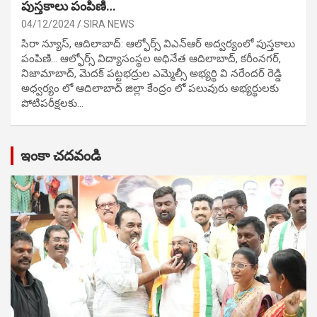
పుస్తకాలు పంపిణి…
04/12/2024
SIRA NEWS
సిరా న్యూస్, ఆదిలాబాద్: ఆల్ఫోర్స్ విఎన్ఆర్ అద్వర్యంలో పుస్తకాలు
పంపిణి… ఆల్ఫోర్స్ విద్యాసంస్థల అధినేత ఆదిలాబాద్, కరీంనగర్,
నిజామాబాద్, మెదక్ పట్టభద్రుల ఎమ్మెల్సీ అభ్యర్థి వి నరేందర్ రెడ్డి
అధ్వర్యం లో ఆదిలాబాద్ జిల్లా కేంద్రం లో పలువురు అభ్యర్థులకు
పోటిప‌రీక్ష‌ల‌కు…
ఇంకా చదవండి