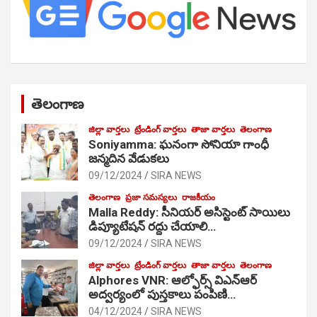
తెలంగాణ
జిల్లా వార్తలు
ట్రేండింగ్ వార్తలు
తాజా వార్తలు
తెలంగాణ
Soniyamma: ఘ‌నంగా సోనియా గాంధీ
జ‌న్మ‌దిన వేడుక‌లు
09/12/2024
SIRA NEWS
తెలంగాణ
ప్రజా సమస్యలు
రాజకీయం
Malla Reddy: సీనియర్ అసిస్టెంట్ సాయిలు
డిప్యూటేషన్ రద్దు చేయాలి…
09/12/2024
SIRA NEWS
జిల్లా వార్తలు
ట్రేండింగ్ వార్తలు
తాజా వార్తలు
తెలంగాణ
Alphores VNR: ఆల్ఫోర్స్ విఎన్ఆర్
అద్వర్యంలో పుస్తకాలు పంపిణి…
04/12/2024
SIRA NEWS