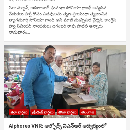
సిరా న్యూస్, ఆదిలాబాద్ ఘ‌నంగా సోనియా గాంధీ జ‌న్మ‌దిన
వేడుక‌లు పార్టీ కోసం ప‌ద‌వుల‌ను తృణ ప్రాయంగా త్య‌జించిన
త్యాగమూర్తి సోనియా గాంధీ అని మాజీ మున్సిప‌ల్ చైర్మ‌న్, కాంగ్రెస్
పార్టీ సీనియ‌ర్ నాయ‌కులు దిగంబ‌ర్ రావు పాటిల్ అన్నారు.
సోమవారం…
జిల్లా వార్తలు
ట్రేండింగ్ వార్తలు
తాజా వార్తలు
తెలంగాణ
Alphores VNR: ఆల్ఫోర్స్ విఎన్ఆర్ అద్వర్యంలో