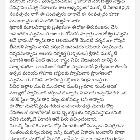
ముక్కోటి ఏకాదశి పురస్కరించుకుని శ్రీ బాలాజీ వెంకటేశ్వర స్వామి
దేవస్థానం చేవెళ్ల దేవాలయ శాఖ ఆధ్వర్యంలో ముక్కోటి ఏకాదశి ప్రతి
సంవత్సరం లాగే ఈ సంవత్సరం లాగానే ఈ సంవత్సరం కూడా
ఘనంగా వైకుంఠ ఏకాదశి నిర్వహించారు.
శ్రీవారికి మూలవిరాట్లకు ప్రత్యేకంగా ఈరోజు తిరువంజనం చేసి
అనంతరం స్వామివారి ఆలయ లోపలికి సాక్షాత్తు వెంకటేశ్వర స్వామి
అనే భావంతో స్వామివారి ఆలయంలోకి మొదటి దర్శనంగా గోవుని
తీసుకెళ్లి స్వామి వారిని దర్శించి అనంతరం భక్తులకు స్వామివారు
దర్శనమిచ్చారు. ఆలయ ధర్మకర్త (అర్చకులు) శ్రీపాద్ ముక్కోటి
ఏకాదశి అంటే ఏంటి అసలు శాస్త్రం ఏమి చెబుతుంది దానిపైన
మాట్లాడుతూ…ఆలయంలో ఈరోజు స్వామివారికి ప్రత్యేకంగా తులసి
అర్చన మరియు గోపూజ భక్తులకు స్వామివారి ప్రాంగణంలో
స్వామివారు గరుడ వాహనంపై భక్తులకు దర్శనం ఇస్తారు.
వివిధ జిల్లాల నుంచి మండలాల నుంచి గ్రామాల నుంచి అధిక
సంఖ్యలో స్వామివారి దర్శించుకున్నారు. సుమారు ఇప్పటివరకు ఒక
6000 పైగా స్వామివారి దర్శించుకోవచ్చు అని అన్నారు.
ఈ రోజు మహావిష్ణువు గరుడ వాహనారూఢుడై మూడు కోట్ల
దేవతలతో భూలోకానికి దిగివచ్చి భక్తులకు దర్శనమిస్తాడు కనుక
దీనికి ముక్కోటి ఏకాదశి అనే పేరు వచ్చిందంటారు.
ఈ ఒక్క ఏకాదశి మూడు కోట్ల ఏకాదశులతో సమమైన పవిత్రతను
సంతరించుకున్నందువల్ల దీన్ని ముక్కోటి ఏకాదశి అంటారని కూడా
చెబుతారు. ముక్కోటి ఏకాదశి నాడే హాలాహలం, అమృతం రెండూ