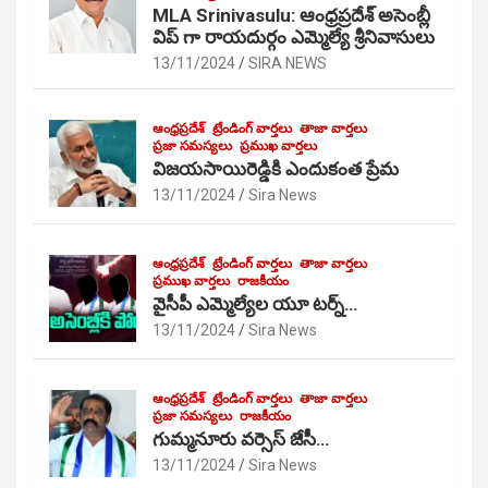
MLA Srinivasulu: ఆంధ్రప్రదేశ్ అసెంబ్లీ
విప్ గా రాయదుర్గం ఎమ్మెల్యే శ్రీనివాసులు
13/11/2024
SIRA NEWS
ఆంధ్రప్రదేశ్
ట్రేండింగ్ వార్తలు
తాజా వార్తలు
ప్రజా సమస్యలు
ప్రముఖ వార్తలు
విజయసాయిరెడ్డికి ఎందుకంత ప్రేమ
13/11/2024
Sira News
ఆంధ్రప్రదేశ్
ట్రేండింగ్ వార్తలు
తాజా వార్తలు
ప్రముఖ వార్తలు
రాజకీయం
వైసీపీ ఎమ్మెల్యేల యూ టర్న్…
13/11/2024
Sira News
ఆంధ్రప్రదేశ్
ట్రేండింగ్ వార్తలు
తాజా వార్తలు
ప్రజా సమస్యలు
రాజకీయం
గుమ్మనూరు వర్సెస్ జేసీ…
13/11/2024
Sira News