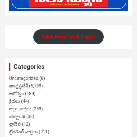
Click Here for E Paper
Categories
Uncategorized
(8)
ఆంధ్రప్రదేశ్
(5,789)
ఆరోగ్యం
(184)
క్రీడలు
(44)
జిల్లా వార్తలు
(259)
టెక్నాలజీ
(36)
ట్రావెల్
(12)
ట్రేండింగ్ వార్తలు
(911)