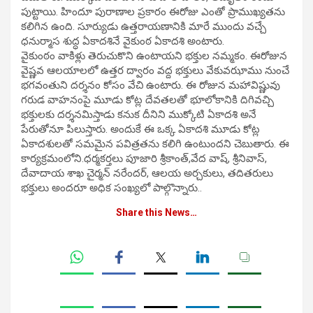
పుట్టాయి. హిందూ పురాణాల ప్రకారం ఈరోజు ఎంతో ప్రాముఖ్యతను
కలిగిన ఉంది. సూర్యుడు ఉత్తరాయణానికి మారే ముందు వచ్చే
ధనుర్మాస శుద్ధ ఏకాదశినే వైకుంఠ ఏకాదశి అంటారు.
వైకుంఠం వాకిళ్లు తెరుచుకొని ఉంటాయని భక్తుల నమ్మకం. ఈరోజున
వైష్ణవ ఆలయాలలో ఉత్తర ద్వారం వద్ద భక్తులు వేకువఝాము నుంచే
భగవంతుని దర్శనం కోసం వేచి ఉంటారు. ఈ రోజున మహావిష్ణువు
గరుడ వాహనంపై మూడు కోట్ల దేవతలతో భూలోకానికి దిగివచ్చి
భక్తులకు దర్శనమిస్తాడు కనుక దీనిని ముక్కోటి ఏకాదశి అనే
పేరుతోనూ పిలుస్తారు. అందుకే ఈ ఒక్క ఏకాదశి మూడు కోట్ల
ఏకాదశులతో సమమైన పవిత్రతను కలిగి ఉంటుందని చెబుతారు. ఈ
కార్యక్రమంలోని.ధర్మకర్తలు పూజారి శ్రీకాంత్,వేద వాష్, శ్రీనివాస్,
దేవాదాయ శాఖ చైర్మన్ నరేందర్, ఆలయ అర్చకులు, తదితరులు
భక్తులు అందరూ అధిక సంఖ్యలో పాల్గొన్నారు..
Share this News…