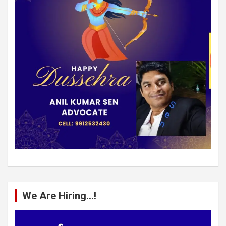
We Are Hiring…!