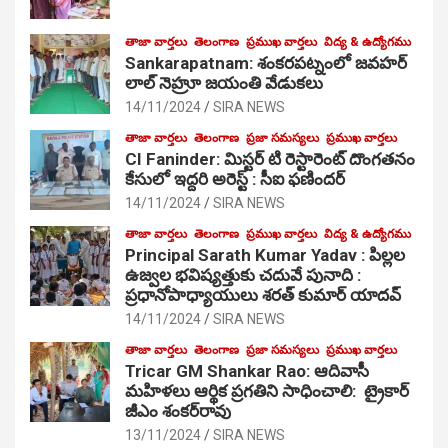
తాజా వార్తలు
తెలంగాణ
ప్రముఖ వార్తలు
విద్య & ఉద్యోగము
Sankarapatnam: శంకరపట్నంలో జవహర్
లాల్ నెహ్రూ జయంతి వేడుకలు
14/11/2024
SIRA NEWS
తాజా వార్తలు
తెలంగాణ
ప్రజా సమస్యలు
ప్రముఖ వార్తలు
CI Faninder: మిస్టర్ టి రెస్టారెంట్ దొంగతనం
కేసులో ఇద్దరి అరెస్ట్ : సీఐ ఫణిందర్
14/11/2024
SIRA NEWS
తాజా వార్తలు
తెలంగాణ
ప్రముఖ వార్తలు
విద్య & ఉద్యోగము
Principal Sarath Kumar Yadav : పిల్లల
ఉజ్వల భవిష్యత్తుకు చదువే పునాది :
ప్రధానోపాధ్యాయులు శరత్ కుమార్ యాదవ్
14/11/2024
SIRA NEWS
తాజా వార్తలు
తెలంగాణ
ప్రజా సమస్యలు
ప్రముఖ వార్తలు
Tricar GM Shankar Rao: ఆదివాసీ
మహిళలు ఆర్థిక ప్రగతిని సాధించాలి: ట్రైకార్
జీఎం శంకర్‌రావు
13/11/2024
SIRA NEWS