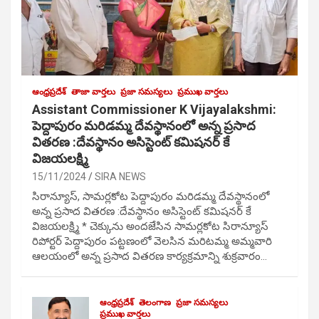
ఆంధ్రప్రదేశ్
తాజా వార్తలు
ప్రజా సమస్యలు
ప్రముఖ వార్తలు
Assistant Commissioner K Vijayalakshmi:
పెద్దాపురం మరిడమ్మ దేవస్థానంలో అన్న ప్రసాద
వితరణ :దేవస్థానం అసిస్టెంట్ కమిషనర్ కే
విజయలక్ష్మి
15/11/2024
SIRA NEWS
సిరాన్యూస్, సామర్లకోట పెద్దాపురం మరిడమ్మ దేవస్థానంలో
అన్న ప్రసాద వితరణ :దేవస్థానం అసిస్టెంట్ కమిషనర్ కే
విజయలక్ష్మి * చెక్కును అందజేసిన సామర్లకోట సిరాన్యూస్
రిపోర్టర్ పెద్దాపురం పట్టణంలో వెలసిన మరిటమ్మ అమ్మవారి
ఆలయంలో అన్న ప్రసాద వితరణ కార్యక్రమాన్ని శుక్రవారం…
ఆంధ్రప్రదేశ్
తెలంగాణ
ప్రజా సమస్యలు
ప్రముఖ వార్తలు