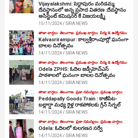
Vijayalakshmi: పెద్దాపురం మరిడమ్మ
దేవస్థానంలో అన్న ప్రసాద వితరణ :దేవస్థానం
అసిస్టెంట్ కమిషనర్ కే విజయలక్ష్మి
15/11/2024
SIRA NEWS
తాజా వార్తలు
తెలంగాణ
ప్రముఖ వార్తలు
విద్య & ఉద్యోగము
Kalvasrirampur: కాల్వశ్రీరాంపూర్లో ఘనంగా
బాలల దినోత్సవం
14/11/2024
SIRA NEWS
తాజా వార్తలు
తెలంగాణ
ప్రముఖ వార్తలు
విద్య & ఉద్యోగము
Odela ZPHS: ఓదెల జ‌డ్పీహెచ్ఎస్
పాఠ‌శాల‌లో ఘనంగా బాలల దినోత్సవం
14/11/2024
SIRA NEWS
తాజా వార్తలు
తెలంగాణ
ప్రజా సమస్యలు
ప్రముఖ వార్తలు
Peddapally Goods Train : కాజీపేట-
బల్లార్షా మధ్య రైళ్ల రాకపోకలకు గ్రీన్ సిగ్నల్
14/11/2024
SIRA NEWS
తాజా వార్తలు
తెలంగాణ
ప్రజా సమస్యలు
ప్రముఖ వార్తలు
Odela: ఓదెలలో కులగణన సర్వే
14/11/2024
SIRA NEWS