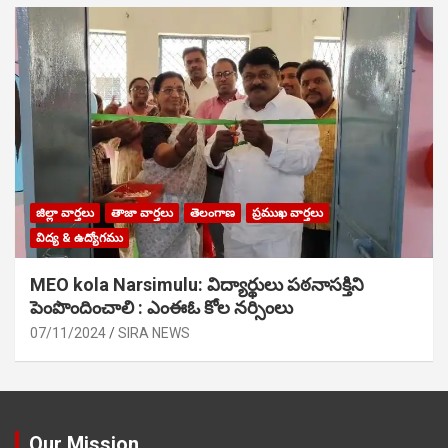
జిల్లా వార్తలు
తాజా వార్తలు
తెలంగాణ
ప్రముఖ వార్తలు
విద్య & ఉద్యోగము
MEO kola Narsimulu: విద్యార్థులు పఠ‌నాసక్తిని
పెంపొందించాలి : ఎంఈఓ కోల నర్సింలు
07/11/2024
SIRA NEWS
Our Mission