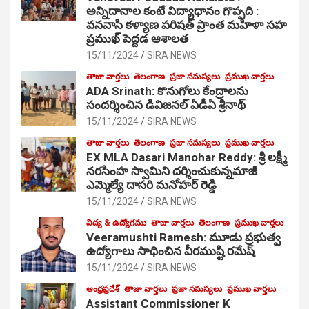
అన్నిదానాల కంటే విద్యాధానం గొప్పది :
వనవాసి కళ్యాణ పరిషత్ ప్రాంత మహిళా సహ
ప్రముఖ్ పెద్దడ ఆశాలత
15/11/2024
SIRA NEWS
తాజా వార్తలు
తెలంగాణ
ప్రజా సమస్యలు
ప్రముఖ వార్తలు
ADA Srinath: కొనుగోలు కేంద్రాల‌ను
సంద‌ర్శించిన డివిజనల్ ఏడీఏ శ్రీనాథ్
15/11/2024
SIRA NEWS
తాజా వార్తలు
తెలంగాణ
ప్రజా సమస్యలు
ప్రముఖ వార్తలు
EX MLA Dasari Manohar Reddy: శ్రీ లక్ష్మీ
నరసింహ స్వామిని దర్శించుకున్నమాజీ
ఎమ్మెల్యే దాసరి మనోహర్ రెడ్డి
15/11/2024
SIRA NEWS
విద్య & ఉద్యోగము
తాజా వార్తలు
తెలంగాణ
ప్రముఖ వార్తలు
Veeramushti Ramesh: మూడు ప్రభుత్వ
ఉద్యోగాలు సాధించిన వీరముష్టి రమేష్
15/11/2024
SIRA NEWS
ఆంధ్రప్రదేశ్
తాజా వార్తలు
ప్రజా సమస్యలు
ప్రముఖ వార్తలు
Assistant Commissioner K