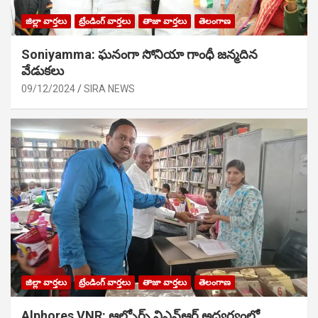
జిల్లా వార్తలు
ట్రేండింగ్ వార్తలు
తాజా వార్తలు
తెలంగాణ
Soniyamma: ఘ‌నంగా సోనియా గాంధీ జ‌న్మ‌దిన
వేడుక‌లు
09/12/2024
SIRA NEWS
జిల్లా వార్తలు
ట్రేండింగ్ వార్తలు
తాజా వార్తలు
తెలంగాణ
Alphores VNR: ఆల్ఫోర్స్ విఎన్ఆర్ అద్వర్యంలో