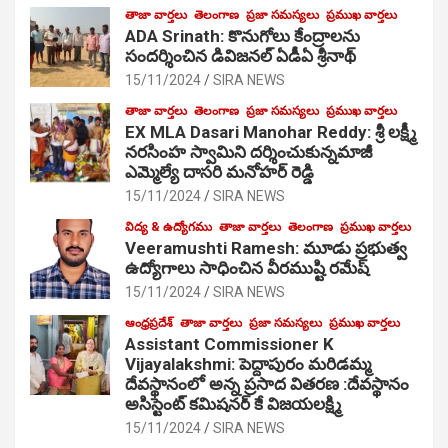
తాజా వార్తలు
తెలంగాణ
ప్రజా సమస్యలు
ప్రముఖ వార్తలు
ADA Srinath: కొనుగోలు కేంద్రాల‌ను
సంద‌ర్శించిన డివిజనల్ ఏడీఏ శ్రీనాథ్
15/11/2024
SIRA NEWS
తాజా వార్తలు
తెలంగాణ
ప్రజా సమస్యలు
ప్రముఖ వార్తలు
EX MLA Dasari Manohar Reddy: శ్రీ లక్ష్మీ
నరసింహ స్వామిని దర్శించుకున్నమాజీ
ఎమ్మెల్యే దాసరి మనోహర్ రెడ్డి
15/11/2024
SIRA NEWS
విద్య & ఉద్యోగము
తాజా వార్తలు
తెలంగాణ
ప్రముఖ వార్తలు
Veeramushti Ramesh: మూడు ప్రభుత్వ
ఉద్యోగాలు సాధించిన వీరముష్టి రమేష్
15/11/2024
SIRA NEWS
ఆంధ్రప్రదేశ్
తాజా వార్తలు
ప్రజా సమస్యలు
ప్రముఖ వార్తలు
Assistant Commissioner K
Vijayalakshmi: పెద్దాపురం మరిడమ్మ
దేవస్థానంలో అన్న ప్రసాద వితరణ :దేవస్థానం
అసిస్టెంట్ కమిషనర్ కే విజయలక్ష్మి
15/11/2024
SIRA NEWS