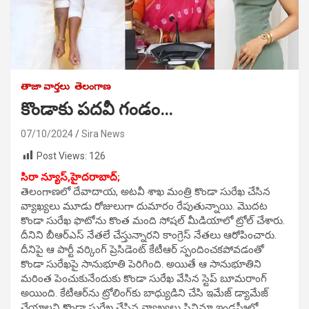
తాజా వార్తలు
తెలంగాణ
కొండాకు పదవీ గండం…
07/10/2024
Sira News
Post Views:
126
సిరా న్యూస్,హైదరాబాద్;
తెలంగాణలో దేవాదాయ, అటవీ శాఖ మంత్రి కొండా సురేఖ చేసిన
వ్యాఖ్యలు మూడు రోజులుగా దుమారం రేపుతున్నాయి. మొదట
కొండా సురేఖ ఫొటోను కొంత మంది సోషల్‌ మీడియాలో ట్రోల్‌ చేశారు.
దీనిని బీఆర్‌ఎస్‌ నేతలే చేస్తున్నారని కాంగ్రెస్‌ నేతలు ఆరోపించారు.
దీనిపై ఆ పార్టీ వర్కింగ్‌ ప్రెసిడెంట్‌ కేటీఆర్‌ స్పందించకపోవడంతో
కొండా సురేఖపై సానుభూతి పెరిగింది. అయితే ఆ సానుభూతిని
మరింత పెంచుకునేందుకు కొండా సురేఖ వేసిన స్టెప్‌ బూమరాంగ్‌
అయింది. కేటీఆర్‌ను ట్రోలింగ్‌కు బాధ్యుడిని చేసి ఇమేజ్‌ డ్యామేజ్‌
చేయాలని కొండా సురేఖ చేసిన వ్యాఖ్యలు సినిమా ఇండస్ట్రీలో