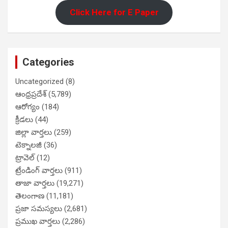
Click Here for E Paper
Categories
Uncategorized
(8)
ఆంధ్రప్రదేశ్
(5,789)
ఆరోగ్యం
(184)
క్రీడలు
(44)
జిల్లా వార్తలు
(259)
టెక్నాలజీ
(36)
ట్రావెల్
(12)
ట్రేండింగ్ వార్తలు
(911)
తాజా వార్తలు
(19,271)
తెలంగాణ
(11,181)
ప్రజా సమస్యలు
(2,681)
ప్రముఖ వార్తలు
(2,286)