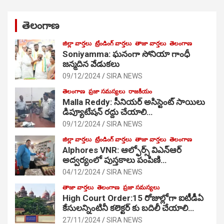
తెలంగాణ
జిల్లా వార్తలు
ట్రేండింగ్ వార్తలు
తాజా వార్తలు
తెలంగాణ
Soniyamma: ఘ‌నంగా సోనియా గాంధీ
జ‌న్మ‌దిన వేడుక‌లు
09/12/2024
SIRA NEWS
తెలంగాణ
ప్రజా సమస్యలు
రాజకీయం
Malla Reddy: సీనియర్ అసిస్టెంట్ సాయిలు
డిప్యూటేషన్ రద్దు చేయాలి…
09/12/2024
SIRA NEWS
జిల్లా వార్తలు
ట్రేండింగ్ వార్తలు
తాజా వార్తలు
తెలంగాణ
Alphores VNR: ఆల్ఫోర్స్ విఎన్ఆర్
అద్వర్యంలో పుస్తకాలు పంపిణి…
04/12/2024
SIRA NEWS
తాజా వార్తలు
తెలంగాణ
ప్రజా సమస్యలు
High Court Order:15 రోజుల్లోగా ఐటీడీఏ
కేసులన్నింటినీ కలెక్టర్ కు బదిలీ చేయాలి…
27/11/2024
SIRA NEWS