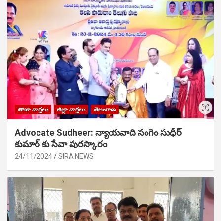
తాజా వార్తలు
జిల్లా వార్తలు
తెలంగాణ
Advocate Sudheer: న్యాయవాది సంగెం సుధీర్
కుమార్ కు సేవా పురస్కారం
24/11/2024
SIRA NEWS