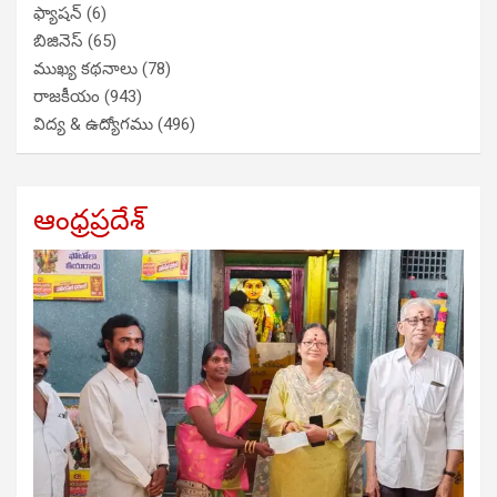
ఫ్యాషన్
(6)
బిజినెస్
(65)
ముఖ్య కథనాలు
(78)
రాజకీయం
(943)
విద్య & ఉద్యోగము
(496)
ఆంధ్రప్రదేశ్