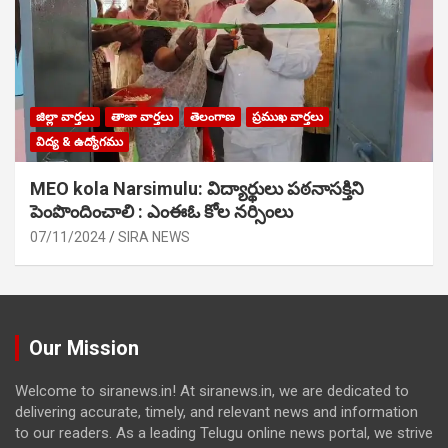
జిల్లా వార్తలు
తాజా వార్తలు
తెలంగాణ
ప్రముఖ వార్తలు
విద్య & ఉద్యోగము
MEO kola Narsimulu: విద్యార్థులు పఠ‌నాసక్తిని
పెంపొందించాలి : ఎంఈఓ కోల నర్సింలు
07/11/2024
SIRA NEWS
Our Mission
Welcome to siranews.in! At siranews.in, we are dedicated to
delivering accurate, timely, and relevant news and information
to our readers. As a leading Telugu online news portal, we strive