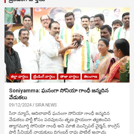
జిల్లా వార్తలు
ట్రేండింగ్ వార్తలు
తాజా వార్తలు
తెలంగాణ
Soniyamma: ఘ‌నంగా సోనియా గాంధీ జ‌న్మ‌దిన
వేడుక‌లు
09/12/2024
SIRA NEWS
సిరా న్యూస్, ఆదిలాబాద్ ఘ‌నంగా సోనియా గాంధీ జ‌న్మ‌దిన
వేడుక‌లు పార్టీ కోసం ప‌ద‌వుల‌ను తృణ ప్రాయంగా త్య‌జించిన
త్యాగమూర్తి సోనియా గాంధీ అని మాజీ మున్సిప‌ల్ చైర్మ‌న్, కాంగ్రెస్
పార్టీ సీనియ‌ర్ నాయ‌కులు దిగంబ‌ర్ రావు పాటిల్ అన్నారు.