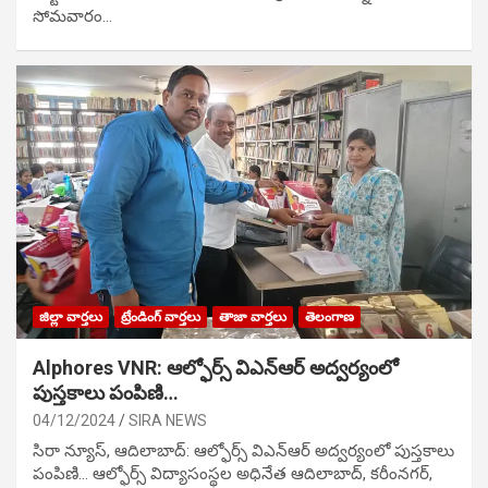
సోమవారం…
జిల్లా వార్తలు
ట్రేండింగ్ వార్తలు
తాజా వార్తలు
తెలంగాణ
Alphores VNR: ఆల్ఫోర్స్ విఎన్ఆర్ అద్వర్యంలో
పుస్తకాలు పంపిణి…
04/12/2024
SIRA NEWS
సిరా న్యూస్, ఆదిలాబాద్: ఆల్ఫోర్స్ విఎన్ఆర్ అద్వర్యంలో పుస్తకాలు
పంపిణి… ఆల్ఫోర్స్ విద్యాసంస్థల అధినేత ఆదిలాబాద్, కరీంనగర్,