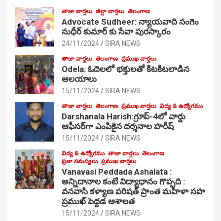
తాజా వార్తలు
జిల్లా వార్తలు
తెలంగాణ
Advocate Sudheer: న్యాయవాది సంగెం
సుధీర్ కుమార్ కు సేవా పురస్కారం
24/11/2024
SIRA NEWS
తాజా వార్తలు
తెలంగాణ
ప్రముఖ వార్తలు
Odela: ఓదెల‌లో భక్తులతో కిటకిటలాడిన
ఆల‌యాలు
15/11/2024
SIRA NEWS
తాజా వార్తలు
తెలంగాణ
ప్రముఖ వార్తలు
విద్య & ఉద్యోగము
Darshanala Harish:గ్రూప్-4లో వార్డు
ఆఫీసర్‌గా ఎంపికైన దర్శనాల హరీష్
15/11/2024
SIRA NEWS
విద్య & ఉద్యోగము
తాజా వార్తలు
తెలంగాణ
ప్రజా సమస్యలు
ప్రముఖ వార్తలు
Vanavasi Peddada Ashalata :
అన్నిదానాల కంటే విద్యాధానం గొప్పది :
వనవాసి కళ్యాణ పరిషత్ ప్రాంత మహిళా సహ
ప్రముఖ్ పెద్దడ ఆశాలత
15/11/2024
SIRA NEWS