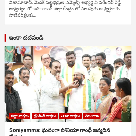
నిజామాబాద్, మెదక్ పట్టభద్రుల ఎమ్మెల్సీ అభ్యర్థి వి నరేందర్ రెడ్డి
అధ్వర్యం లో ఆదిలాబాద్ జిల్లా కేంద్రం లో పలువురు అభ్యర్థులకు
పోటిప‌రీక్ష‌ల‌కు…
ఇంకా చదవండి
జిల్లా వార్తలు
ట్రేండింగ్ వార్తలు
తాజా వార్తలు
తెలంగాణ
Soniyamma: ఘ‌నంగా సోనియా గాంధీ జ‌న్మ‌దిన