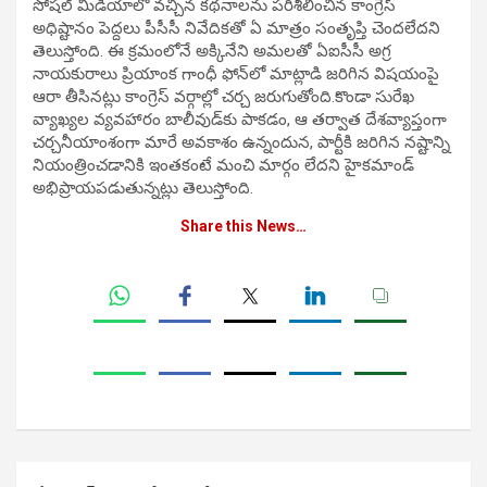
సోషల్ మీడియాలో వచ్చిన కథనాలను పరిశీలించిన కాంగ్రెస్
అధిష్టానం పెద్దలు పీసీసీ నివేదికతో ఏ మాత్రం సంతృప్తి చెందలేదని
తెలుస్తోంది. ఈ క్రమంలోనే అక్కినేని అమలతో ఏఐసీసీ అగ్ర
నాయకురాలు ప్రియాంక గాంధీ ఫోన్‌లో మాట్లాడి జరిగిన విషయంపై
ఆరా తీసినట్లు కాంగ్రెస్ వర్గాల్లో చర్చ జరుగుతోంది.కొండా సురేఖ
వ్యాఖ్యల వ్యవహారం బాలీవుడ్‌కు పాకడం, ఆ తర్వాత దేశవ్యాప్తంగా
చర్చనీయాంశంగా మారే అవకాశం ఉన్నందున, పార్టీకి జరిగిన నష్టాన్ని
నియంత్రించడానికి ఇంతకంటే మంచి మార్గం లేదని హైకమాండ్‌
అభిప్రాయపడుతున్నట్లు తెలుస్తోంది.
Share this News…
Post