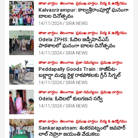
తాజా వార్తలు
తెలంగాణ
ప్రముఖ వార్తలు
విద్య & ఉద్యోగము
Kalvasrirampur: కాల్వశ్రీరాంపూర్లో ఘనంగా
బాలల దినోత్సవం
14/11/2024
SIRA NEWS
తాజా వార్తలు
తెలంగాణ
ప్రముఖ వార్తలు
విద్య & ఉద్యోగము
Odela ZPHS: ఓదెల జ‌డ్పీహెచ్ఎస్
పాఠ‌శాల‌లో ఘనంగా బాలల దినోత్సవం
14/11/2024
SIRA NEWS
తాజా వార్తలు
తెలంగాణ
ప్రజా సమస్యలు
ప్రముఖ వార్తలు
Peddapally Goods Train : కాజీపేట-
బల్లార్షా మధ్య రైళ్ల రాకపోకలకు గ్రీన్ సిగ్నల్
14/11/2024
SIRA NEWS
తాజా వార్తలు
తెలంగాణ
ప్రజా సమస్యలు
ప్రముఖ వార్తలు
Odela: ఓదెలలో కులగణన సర్వే
14/11/2024
SIRA NEWS
తాజా వార్తలు
తెలంగాణ
ప్రముఖ వార్తలు
విద్య & ఉద్యోగము
Sankarapatnam: శంకరపట్నంలో జవహర్
లాల్ నెహ్రూ జయంతి వేడుకలు