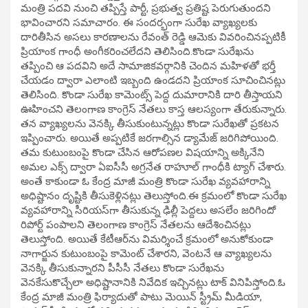
మంత్రి పదవి నుంచి తప్పిస్తే పార్టీ, ప్రభుత్వ ప్రతిష్ట పెరుగుతుందని
భావించారని సమాచారం. ఈ సందర్భంగా సురేఖ వ్యాఖ్యలకు
దారితీసిన అసలు కారణాలను రేవంత్‌ రెడ్డి ఆమెకు వివరించినప్పటికీ
ప్రియాంక గాంధీ అంగీకరించలేదని తెలిసింది.కొండా సురేఖను
తప్పించి ఆ పదవిని అదే సామాజికవర్గానికి చెందిన మహిళతో భర్తీ
చేయడం ద్వారా ఎలాంటి ఇబ్బంది ఉండదని ప్రియాంక సూచించినట్లు
తెలిసింది. కొండా సురేఖ కామెంట్స్‌ పెద్ద దుమారానికి దారి తీస్తాయని
ఊహించని తెలంగాణ కాంగ్రెస్ నేతలు కాస్త ఆలస్యంగా తేరుకున్నారు.
తన వ్యాఖ్యలను వెనక్కి తీసుకుంటున్నట్లు కొండా సురేఖతో ప్రకటన
ఇప్పించారు. అయితే అప్పటికే జరగాల్సిన డ్యామేజ్ జరిగిపోయింది.
తమ కుటుంబంపై కొండా చేసిన ఆరోపణల విషయాన్ని అక్కినేని
అమల ఎక్స్‌ ద్వారా ఏఐసీసీ అగ్రనేత రాహూల్ గాంధీకి ట్యాగ్ చేశారు.
అంతే కాకుండా ఓ కేంద్ర మాజీ మంత్రి కొండా సురేఖ వ్యవహారాన్ని
అధిష్టానం దృష్టికి తీసుకెళ్లినట్లు తెలుస్తోంది.ఈ క్రమంలో కొండా సురేఖ
వ్యవహారాన్ని సీరియస్‌గా తీసుకున్న ఢిల్లీ పెద్దలు అసలేం జరిగిందో
రిపోర్ట్‌ పంపాలని తెలంగాణ కాంగ్రెస్ నేతలను ఆదేశించినట్లు
తెలుస్తోంది. అయితే కేటీఆర్‌ను విమర్శించే క్రమంలో అనుకోకుండా
నాగార్జున కుటుంబంపై కామెంట్ చేశారని, వెంటనే ఆ వ్యాఖ్యలను
వెనక్కి తీసుకున్నారని పీసీసీ నేతలు కొండా సురేఖను
వెనకేసుకొచ్చేలా అధిష్టానానికి నివేదిక ఇచ్చినట్లు టాక్ వినిపిస్తోంది.ఓ
కేంద్ర మాజీ మంత్రి ఫిర్యాదుతో పాటు మెయిన్ స్ట్రీమ్ మీడియా,