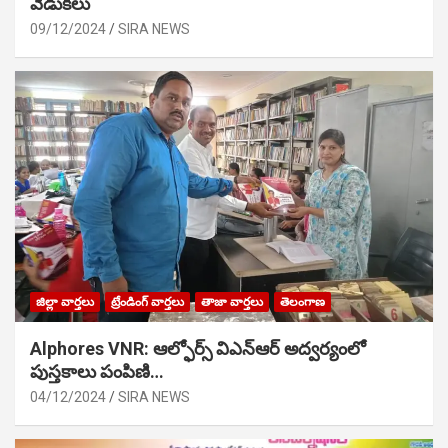
వేడుక‌లు
09/12/2024
SIRA NEWS
జిల్లా వార్తలు
ట్రేండింగ్ వార్తలు
తాజా వార్తలు
తెలంగాణ
Alphores VNR: ఆల్ఫోర్స్ విఎన్ఆర్ అద్వర్యంలో
పుస్తకాలు పంపిణి…
04/12/2024
SIRA NEWS