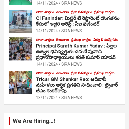
14/11/2024
SIRA NEWS
తాజా వార్తలు
తెలంగాణ
ప్రజా సమస్యలు
ప్రముఖ వార్తలు
CI Faninder: మిస్టర్ టి రెస్టారెంట్ దొంగతనం
కేసులో ఇద్దరి అరెస్ట్ : సీఐ ఫణిందర్
14/11/2024
SIRA NEWS
తాజా వార్తలు
తెలంగాణ
ప్రముఖ వార్తలు
విద్య & ఉద్యోగము
Principal Sarath Kumar Yadav : పిల్లల
ఉజ్వల భవిష్యత్తుకు చదువే పునాది :
ప్రధానోపాధ్యాయులు శరత్ కుమార్ యాదవ్
14/11/2024
SIRA NEWS
తాజా వార్తలు
తెలంగాణ
ప్రజా సమస్యలు
ప్రముఖ వార్తలు
Tricar GM Shankar Rao: ఆదివాసీ
మహిళలు ఆర్థిక ప్రగతిని సాధించాలి: ట్రైకార్
జీఎం శంకర్‌రావు
13/11/2024
SIRA NEWS
We Are Hiring…!