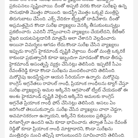
ప్రకంపనలు సృష్టించాయి. దీంతో అప్పటి వరకు కొండా సురేఖపై ఉన్న
సానుభూతి మొత్తం పోయింది. ఇండస్ట్రీ మొత్తం ఒక్కటై మంత్రిపై
తిరుగుబాటు చేసింది. ఎక్స్‌ వేదికగా ట్వీట్లతో దాడిచేశారు. దీంతో
అప్రమత్తమైన కొండా సురేఖ వ్యాఖ్యలు వెనక్కి తీసుకుంటున్నట్లు
ప్రకటించారు. ఎవరినీ నొప్పించాలని వ్యాఖ్యలు చేయలేదని, కేటీఆర్‌
వైఖరి బయటపెట్టడానికి మాత్రమే అలా చేశానని వెల్లడించారు.
అయినా విమర్శలు ఆగడం లేదు.కొండా సురేఖ చేసిన వ్యాఖ్యలు
ఇప్పుడు కాంగ్రెస్‌ హైకమాండ్‌ దృష్టికి వెళ్లాయి. దీంతో మంత్రి ఒక్కరికే
కాకుండా ప్రభుత్వానికి కూడా ఇబ్బందిగా మారడంతో కొండా తీరుపై
హైకమాండ్‌ అసంతృప్తి వ్యక్తం చేసినట్లు తెలిసింది. ఇప్పటికే సీఎం
రేవంత్‌రెడ్డి కూడా కొండా సురేఖను మందలించారని తెలిసింది.
మరోవైపు ఇండస్ట్రీపైనా ఆయన సీరియస్‌గా ఉన్నారు. మరోవైపు
కాంగ్రెస్‌ అగ్రనేతలు రాహుల్‌ గాంధీ, ప్రియాంక గాంధీలను ట్యాగ్‌ చేస్తూ
సురేఖ వ్యాఖ్యలపై అమల అక్కినేని ఆగ్రహంతో ట్వీట్‌ చేయడంతో ఈ
అంశం హైకమాండ్‌ దృష్టికి వెళ్లింది.అక్కినేని అమలకు కాంగ్రెస్‌
అగ్రనేత ప్రియాంక గాంధీ ఫోన్‌ చేసినట్లు తెలిసింది. అసలు ఏం
జరిగిందో తెలుసుకున్నారు. సురేఖ చేసిన వ్యాఖ్యలు చాలా చెడ్డగా,
అవమానకరంగా ఉన్నాయని, అక్కినేని కుటుంబం ప్రతిష్టను
దిగజార్చేలా ఉందని ఆమె కూడా భావించారు. తర్వాత సీఎం రేవంత్‌
రెడ్డితో కూడా ప్రియాంక గాంధీ మాట్లాడారని, కొండా సురేఖను
మంత్రివర్గం నుంచి తప్పిస్తే బాగుంటుందని సూచించారని తెలిసింది.