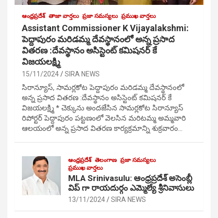
ఆంధ్రప్రదేశ్
తాజా వార్తలు
ప్రజా సమస్యలు
ప్రముఖ వార్తలు
Assistant Commissioner K Vijayalakshmi:
పెద్దాపురం మరిడమ్మ దేవస్థానంలో అన్న ప్రసాద
వితరణ :దేవస్థానం అసిస్టెంట్ కమిషనర్ కే
విజయలక్ష్మి
15/11/2024
SIRA NEWS
సిరాన్యూస్, సామర్లకోట పెద్దాపురం మరిడమ్మ దేవస్థానంలో
అన్న ప్రసాద వితరణ :దేవస్థానం అసిస్టెంట్ కమిషనర్ కే
విజయలక్ష్మి * చెక్కును అందజేసిన సామర్లకోట సిరాన్యూస్
రిపోర్టర్ పెద్దాపురం పట్టణంలో వెలసిన మరిటమ్మ అమ్మవారి
ఆలయంలో అన్న ప్రసాద వితరణ కార్యక్రమాన్ని శుక్రవారం…
ఆంధ్రప్రదేశ్
తెలంగాణ
ప్రజా సమస్యలు
ప్రముఖ వార్తలు
MLA Srinivasulu: ఆంధ్రప్రదేశ్ అసెంబ్లీ
విప్ గా రాయదుర్గం ఎమ్మెల్యే శ్రీనివాసులు
13/11/2024
SIRA NEWS