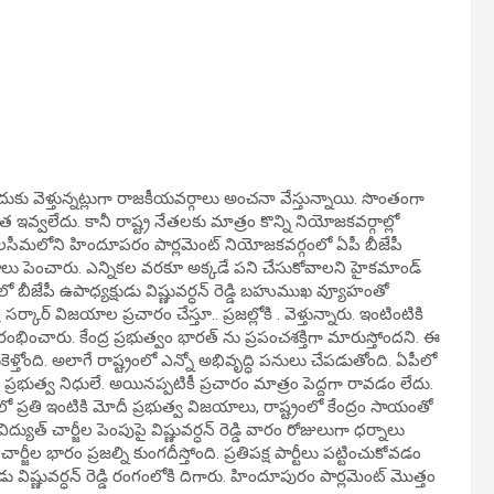
కు వెళ్తున్నట్లుగా రాజకీయవర్గాలు అంచనా వేస్తున్నాయి. సొంతంగా
్వలేదు. కానీ రాష్ట్ర నేతలకు మాత్రం కొన్ని నియోజకవర్గాల్లో
ాయలసీమలోని హిందూపరం పార్లమెంట్ నియోజకవర్గంలో ఏపీ బీజేపీ
లాపాలు పెంచారు. ఎన్నికల వరకూ అక్కడే పని చేసుకోవాలని హైకమాండ్
బీజేపీ ఉపాధ్యక్షుడు విష్ణువర్ధన్ రెడ్డి బహుముఖ వ్యూహంతో
ర్కార్ విజయాల ప్రచారం చేస్తూ.. ప్రజల్లోకి . వెళ్తున్నారు. ఇంటింటికి
ారంభించారు. కేంద్ర ప్రభుత్వం భారత్ ను ప్రపంచశక్తిగా మారుస్తోందని. ఈ
కెళ్తోంది. అలాగే రాష్ట్రంలో ఎన్నో అభివృద్ధి పనులు చేపడుతోంది. ఏపీలో
ప్రభుత్వ నిధులే. అయినప్పటికీ ప్రచారం మాత్రం పెద్దగా రావడం లేదు.
ిధిలో ప్రతి ఇంటికి మోదీ ప్రభుత్వ విజయాలు, రాష్ట్రంలో కేంద్రం సాయంతో
ుత్ చార్జీల పెంపుపై విష్ణువర్ధన్ రెడ్డి వారం రోజులుగా ధర్నాలు
చార్జీల భారం ప్రజల్ని కుంగదీస్తోంది. ప్రతిపక్ష పార్టీలు పట్టించుకోవడం
 విష్ణువర్ధన్ రెడ్డి రంగంలోకి దిగారు. హిందూపురం పార్లమెంట్ మొత్తం