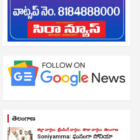
తెలంగాణ
జిల్లా వార్తలు
ట్రేండింగ్ వార్తలు
తాజా వార్తలు
తెలంగాణ
Soniyamma: ఘ‌నంగా సోనియా