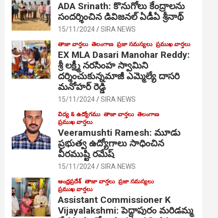
ADA Srinath: కొనుగోలు కేంద్రాల‌ను
సంద‌ర్శించిన డివిజనల్ ఏడీఏ శ్రీనాథ్
15/11/2024
SIRA NEWS
తాజా వార్తలు
తెలంగాణ
ప్రజా సమస్యలు
ప్రముఖ వార్తలు
EX MLA Dasari Manohar Reddy:
శ్రీ లక్ష్మీ నరసింహ స్వామిని
దర్శించుకున్నమాజీ ఎమ్మెల్యే దాసరి
మనోహర్ రెడ్డి
15/11/2024
SIRA NEWS
విద్య & ఉద్యోగము
తాజా వార్తలు
తెలంగాణ
ప్రముఖ వార్తలు
Veeramushti Ramesh: మూడు
ప్రభుత్వ ఉద్యోగాలు సాధించిన
వీరముష్టి రమేష్
15/11/2024
SIRA NEWS
ఆంధ్రప్రదేశ్
తాజా వార్తలు
ప్రజా సమస్యలు
ప్రముఖ వార్తలు
Assistant Commissioner K
Vijayalakshmi: పెద్దాపురం మరిడమ్మ