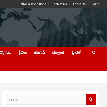
Terms & Conditions
Contact Us
About Us
Home
ఉద్యోగము
క్రీడలు
బిజినెస్
టెక్నాలజీ
ట్రావెల్
S
e
a