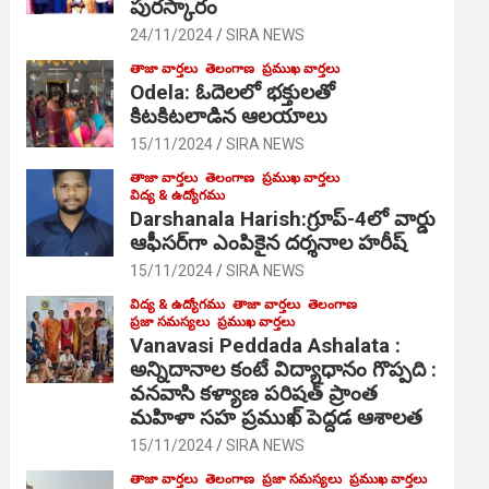
పురస్కారం
24/11/2024
SIRA NEWS
తాజా వార్తలు
తెలంగాణ
ప్రముఖ వార్తలు
Odela: ఓదెల‌లో భక్తులతో
కిటకిటలాడిన ఆల‌యాలు
15/11/2024
SIRA NEWS
తాజా వార్తలు
తెలంగాణ
ప్రముఖ వార్తలు
విద్య & ఉద్యోగము
Darshanala Harish:గ్రూప్-4లో వార్డు
ఆఫీసర్‌గా ఎంపికైన దర్శనాల హరీష్
15/11/2024
SIRA NEWS
విద్య & ఉద్యోగము
తాజా వార్తలు
తెలంగాణ
ప్రజా సమస్యలు
ప్రముఖ వార్తలు
Vanavasi Peddada Ashalata :
అన్నిదానాల కంటే విద్యాధానం గొప్పది :
వనవాసి కళ్యాణ పరిషత్ ప్రాంత
మహిళా సహ ప్రముఖ్ పెద్దడ ఆశాలత
15/11/2024
SIRA NEWS
తాజా వార్తలు
తెలంగాణ
ప్రజా సమస్యలు
ప్రముఖ వార్తలు