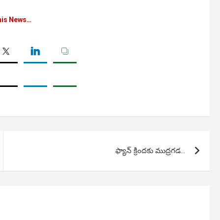
his News…
ఫ్యాన్ క్రిందకు ముద్రగడ…