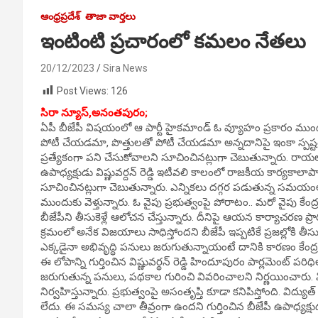
ఆంధ్రప్రదేశ్
తాజా వార్తలు
ఇంటింటి ప్రచారంలో కమలం నేతలు
20/12/2023
Sira News
Post Views:
126
సిరా న్యూస్,
అనంతపురం;
ఏపీ బీజేపీ విషయంలో ఆ పార్టీ హైకమాండ్ ఓ వ్యూహం ప్రకారం ముందు
పోటీ చేయడమా, పొత్తులతో పోటీ చేయడమా అన్నదానిపై ఇంకా స్పష్టత ఇవ
ప్రత్యేకంగా పని చేసుకోవాలని సూచించినట్లుగా చెబుతున్నారు. ర
ఉపాధ్యక్షుడు విష్ణువర్దన్ రెడ్డి ఇటీవలి కాలంలో రాజకీయ కార్యకా
సూచించినట్లుగా చెబుతున్నారు. ఎన్నికలు దగ్గర పడుతున్న సమయంలో 
ముందుకు వెళ్తున్నారు. ఓ వైపు ప్రభుత్వంపై పోరాటం.. మరో వైపు కేంద్ర స
బీజేపీని తీసుకెళ్లే ఆలోచన చేస్తున్నారు. దీనిపై ఆయన కార్యాచరణ ప్ర
క్రమంలో అనేక విజయాలు సాధిస్తోందని బీజేపీ ఇప్పటికే ప్రజల్లోకి తీసు
ఎక్కడైనా అభివృద్ధి పనులు జరుగుతున్నాయంటే దానికి కారణం కేంద్ర 
ఈ లోపాన్ని గుర్తించిన విష్ణువర్థన్ రెడ్డి హిందూపురం పార్లమెంట్ పర
జరుగుతున్న పనులు, పథకాల గురించి వివరించాలని నిర్ణయించారు. విద్య
నిర్వహిస్తున్నారు. ప్రభుత్వంపై అసంతృప్తి కూడా కనిపిస్తోంది. విద్యుత్ 
లేదు. ఈ సమస్య చాలా తీవ్రంగా ఉందని గుర్తించిన బీజేపీ ఉపాధ్యక్షుడు