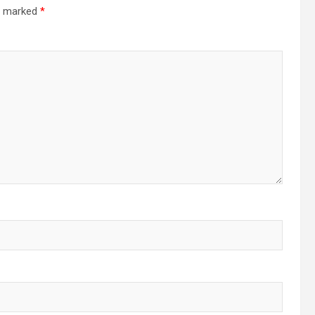
re marked
*