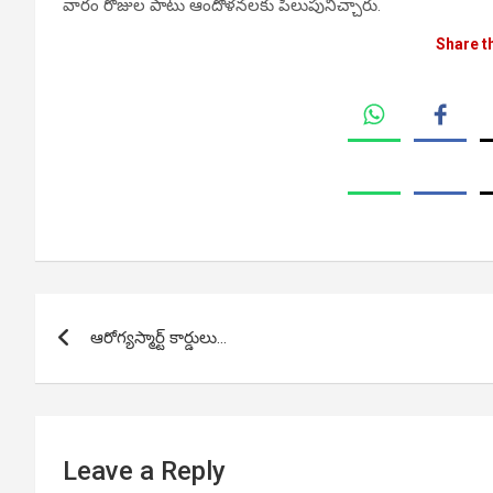
వారం రోజుల పాటు ఆందోళనలకు పిలుపునిచ్చారు.
Share t
Post
ఆరోగ్యస్మార్ట్ కార్డులు…
navigation
Leave a Reply