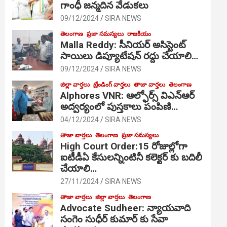
గాంధీ జ‌న్మ‌దిన వేడుక‌లు
09/12/2024
SIRA NEWS
తెలంగాణ
ప్రజా సమస్యలు
రాజకీయం
Malla Reddy: సీనియర్ అసిస్టెంట్
సాయిలు డిప్యూటేషన్ రద్దు చేయాలి…
09/12/2024
SIRA NEWS
జిల్లా వార్తలు
ట్రేండింగ్ వార్తలు
తాజా వార్తలు
తెలంగాణ
Alphores VNR: ఆల్ఫోర్స్ విఎన్ఆర్
అద్వర్యంలో పుస్తకాలు పంపిణి…
04/12/2024
SIRA NEWS
తాజా వార్తలు
తెలంగాణ
ప్రజా సమస్యలు
High Court Order:15 రోజుల్లోగా
ఐటీడీఏ కేసులన్నింటినీ కలెక్టర్ కు బదిలీ
చేయాలి…
27/11/2024
SIRA NEWS
తాజా వార్తలు
జిల్లా వార్తలు
తెలంగాణ
Advocate Sudheer: న్యాయవాది
సంగెం సుధీర్ కుమార్ కు సేవా