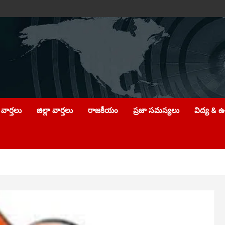
వార్తలు
జిల్లా వార్తలు
రాజకీయం
ప్రజా సమస్యలు
విద్య & 