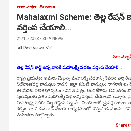
తాజా వార్తలు
తెలంగాణ
Mahalaxmi Scheme: తెల్ల రేషన్ కార్
వర్తింప చేయాలి…
21/12/2023
SIRA NEWS
Post Views:
510
సిరా న్యూస
తెల్ల రేషన్ కార్డ్ ఉన్న వారికే మహాలక్ష్మి పథకం వర్తింప చేయాలి…
రాష్ట్ర ప్రభుత్వం అమలు చేస్తున్న మహాలక్ష్మి పథకాన్ని కేవలం తెల్ల 
నియోజకవర్గ బాధ్యులు సాధన, జిల్లా కమిటీ బాధ్యులు నాగరాజ్ లు 
ఈ మేరకు లిఖితపూర్వకంగా వినతి పత్రం అందజేశారు. అనంతరం వార
పురుషులకు సైతం మహాలక్ష్మి పథకాన్ని వర్తింప చేయాలని అన్నారు
మహాలక్ష్మి పథకం వల్ల రోడ్డున పడ్డ వేల మంది ఆటో డ్రైవర్ల కుటుం
కల్పించాలని డిమాండ్ చేశారు. కార్యక్రమంలో చొప్పదండి మండల కమిట
మహిళలు పాల్గొన్నారు.
Share t