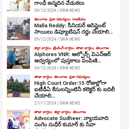
గాంధీ జ‌న్మ‌దిన వేడుక‌లు
09/12/2024
SIRA NEWS
తెలంగాణ
ప్రజా సమస్యలు
రాజకీయం
Malla Reddy: సీనియర్ అసిస్టెంట్
సాయిలు డిప్యూటేషన్ రద్దు చేయాలి…
09/12/2024
SIRA NEWS
జిల్లా వార్తలు
ట్రేండింగ్ వార్తలు
తాజా వార్తలు
తెలంగాణ
Alphores VNR: ఆల్ఫోర్స్ విఎన్ఆర్
అద్వర్యంలో పుస్తకాలు పంపిణి…
04/12/2024
SIRA NEWS
తాజా వార్తలు
తెలంగాణ
ప్రజా సమస్యలు
High Court Order:15 రోజుల్లోగా
ఐటీడీఏ కేసులన్నింటినీ కలెక్టర్ కు బదిలీ
చేయాలి…
27/11/2024
SIRA NEWS
తాజా వార్తలు
జిల్లా వార్తలు
తెలంగాణ
Advocate Sudheer: న్యాయవాది
సంగెం సుధీర్ కుమార్ కు సేవా