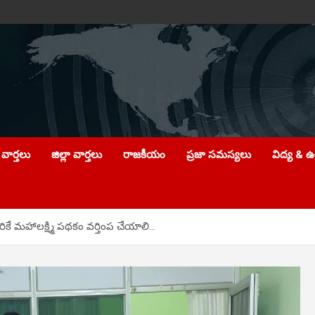
వార్తలు
జిల్లా వార్తలు
రాజకీయం
ప్రజా సమస్యలు
విద్య & 
రికే మహాలక్ష్మి పథకం వర్తింప చేయాలి…