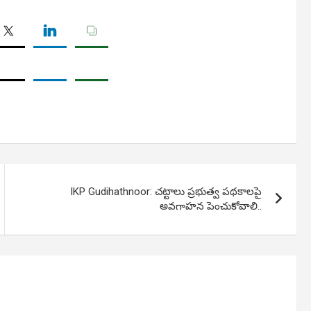
IKP Gudihathnoor: చట్టాలు ప్రభుత్వ పథకాలపై
అవగాహన పెంచుకోవాలి..