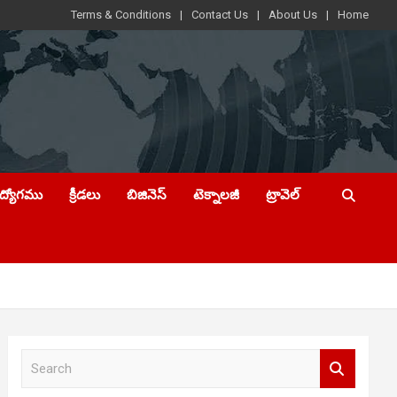
Terms & Conditions
Contact Us
About Us
Home
ఉద్యోగము
క్రీడలు
బిజినెస్
టెక్నాలజీ
ట్రావెల్
S
e
a