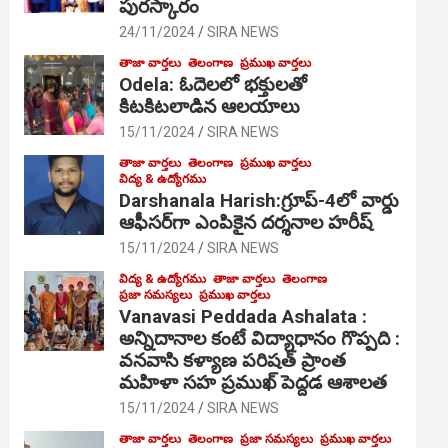
పురస్కారం
24/11/2024
SIRA NEWS
తాజా వార్తలు
తెలంగాణ
ప్రముఖ వార్తలు
Odela: ఓదెల‌లో భక్తులతో
కిటకిటలాడిన ఆల‌యాలు
15/11/2024
SIRA NEWS
తాజా వార్తలు
తెలంగాణ
ప్రముఖ వార్తలు
విద్య & ఉద్యోగము
Darshanala Harish:గ్రూప్-4లో వార్డు
ఆఫీసర్‌గా ఎంపికైన దర్శనాల హరీష్
15/11/2024
SIRA NEWS
విద్య & ఉద్యోగము
తాజా వార్తలు
తెలంగాణ
ప్రజా సమస్యలు
ప్రముఖ వార్తలు
Vanavasi Peddada Ashalata :
అన్నిదానాల కంటే విద్యాధానం గొప్పది :
వనవాసి కళ్యాణ పరిషత్ ప్రాంత
మహిళా సహ ప్రముఖ్ పెద్దడ ఆశాలత
15/11/2024
SIRA NEWS
తాజా వార్తలు
తెలంగాణ
ప్రజా సమస్యలు
ప్రముఖ వార్తలు