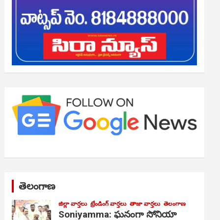
తెలంగాణ
జిల్లా వార్తలు
ట్రేండింగ్ వార్తలు
తాజా వార్తలు
తెలంగాణ
Soniyamma: ఘ‌నంగా సోనియా