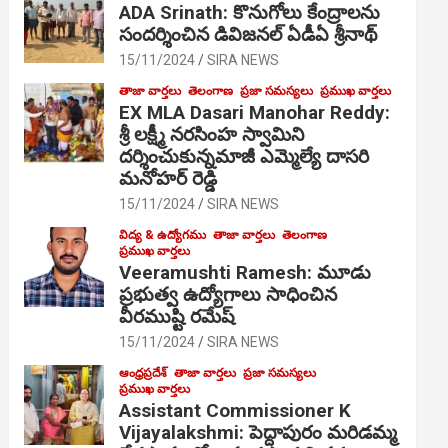
ADA Srinath: కొనుగోలు కేంద్రాల‌ను
సంద‌ర్శించిన డివిజనల్ ఏడీఏ శ్రీనాథ్
15/11/2024
SIRA NEWS
తాజా వార్తలు
తెలంగాణ
ప్రజా సమస్యలు
ప్రముఖ వార్తలు
EX MLA Dasari Manohar Reddy:
శ్రీ లక్ష్మీ నరసింహ స్వామిని
దర్శించుకున్నమాజీ ఎమ్మెల్యే దాసరి
మనోహర్ రెడ్డి
15/11/2024
SIRA NEWS
విద్య & ఉద్యోగము
తాజా వార్తలు
తెలంగాణ
ప్రముఖ వార్తలు
Veeramushti Ramesh: మూడు
ప్రభుత్వ ఉద్యోగాలు సాధించిన
వీరముష్టి రమేష్
15/11/2024
SIRA NEWS
ఆంధ్రప్రదేశ్
తాజా వార్తలు
ప్రజా సమస్యలు
ప్రముఖ వార్తలు
Assistant Commissioner K
Vijayalakshmi: పెద్దాపురం మరిడమ్మ