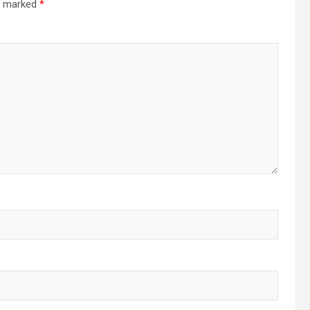
re marked
*