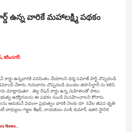
డ్ ఉన్న వారికే మహాలక్ష్మి పథకం
్, కరీంనగర్:
రేషన్ కార్డు ఉన్నవారికి పరిమితం చేయాలని ధర్మ సమాజ్ పార్టీ చొప్పదండి
డిమాండ్ చేశారు. గురువారం చొప్పదండి మండల తహసిల్దార్ ను కలిసి
ు మాట్లాడుతూ… తెల్ల రేషన్ కార్డు ఉన్న మహిళలతో పాటు
. ప్రభుత్వ ఉద్యోగులను ఈ పథకం నుండి మినహించాలని కోరారు.
బాలను ఆదుకునే విధంగా ప్రభుత్వం వారికి నెలకు రూ. 3వేల జీవన భృతి
ీ బాధ్యులు గజ్జల శేఖర్, నాయకులు వంశీ, కుమార్, ఇతర స్థానిక
his News…