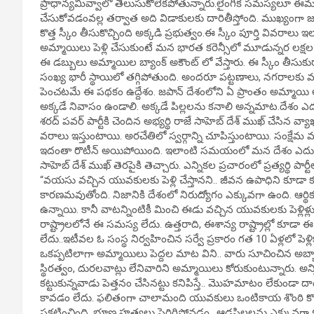
ప్రాధాన్యమివ్వాలో తెలుసుకోలేకపోతున్నారు.లైంగిక సమస్యలూ ఈమ
చేసుకోవడంవల్ల తర్వాత అది విడాకులకు దారితీస్తోంది. ముఖ్యంగా జపా
కొత్త స్కీం తీసుకొచ్చింది అక్కడి ప్రభుత్వం.ఈ స్కీం పూర్తి వివరాలు
అమ్మాయిలు పెళ్లి చేసుకుంటే మన భారత కరెన్సీలో మూడున్నర లక్షల 
ఈ డబ్బులు అమ్మాయిల బ్యాంక్ అకౌంట్ లో వేస్తారు. ఈ స్కీం తీసుకు
సంఖ్య భారీ స్థాయిలో తగ్గిపోతుంది. అందరూ పట్టణాలు, నగరాలకు వలస వ
పెంచటమే ఈ పథకం ఉద్దేశం. జపాన్ దేశంలోని ఏ ప్రాంతం అమ్మాయి అయి
అక్కడే నివాసం ఉండాలి. అక్కడే పిల్లలను కనాలి అన్నమాట.దేశం ఎదు
శరద్ పవర్ పార్టీకి చెందిన అభ్యర్థి రాజే సాహెబ్ దేశ్ ముఖ్ చేసి
వరాలు ఇస్తుంటాయి. అరచేతిలో స్వర్గాన్ని చూపిస్తుంటాయి. సంక్షేమ
ఇదంతా రొటీన్ అయిపోయింది. ఇలాంటి సమయంలో మన దేశం ఎదుర్కొంట
సాహెబ్ దేశ్ ముఖ్ తెరపైకి తెచ్చారు. ఎన్నికల ప్రచారంలో ప్రత్యర్థి 
“వయసు వచ్చిన యువకులకు పెళ్లి చేస్తానని.. జీవన ఉపాధిని కూడా కల
కారణమవుతోంది. నిజానికి దేశంలో నిరుద్యోగం ఎక్కువగా ఉంది. ఆర్
ఉన్నాయి. కానీ వాటన్నింటికీ మించి ఈడు వచ్చిన యువకులకు పెళ్లిళ్
రాష్ట్రాలలోనే ఈ సమస్య లేదు. ఉత్తరాది, ఈశాన్య రాష్ట్రాల్లో 
లేదు..ఇటీవల ఓ సంస్థ నిర్వహించిన సర్వే ప్రకారం గత 10 ఏళ్లలో పెళ్
ఒకప్పటిలాగా అమ్మాయిలు పెద్దల మాట విని.. వారు సూచించిన అబ్బాయిని
స్థిరత్వం, దురలవాట్లు లేనివారిని అమ్మాయిలు కోరుకుంటున్నారు. 
కట్టుకున్నవాడు పెత్తనం చేసినట్టు కనిపిస్తే.. మొహమాటం లేకుండా దాం
కావడం లేదు. ఫలితంగా చాలామంది యువకులు ఒంటికాయ శొంఠి కొమ్
ప్రకటించింది. భ్రూణ హత్యలు పెరిగిపోవడం.. ఆడపిల్లలను ఎక్కువ