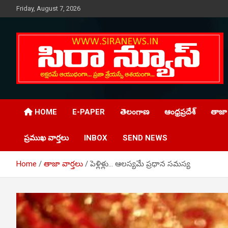
Skip
Friday, August 7, 2026
to
content
Telugu Online News Daily
SIRA NEWS
HOME
E-PAPER
తెలంగాణ
ఆంధ్రప్రదేశ్
తాజా 
ప్రముఖ వార్తలు
INBOX
SEND NEWS
Home
తాజా వార్తలు
పెళ్లిళ్లు… ఆలస్యమే ప్రధాన సమస్య