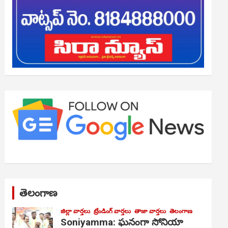
తెలంగాణ
జిల్లా వార్తలు
ట్రేండింగ్ వార్తలు
తాజా వార్తలు
తెలంగాణ
Soniyamma: ఘ‌నంగా సోనియా