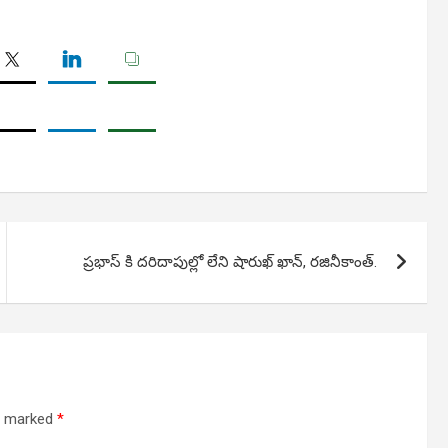
ప్రభాస్ కి దరిదాపుల్లో లేని షారుఖ్ ఖాన్, రజినీకాంత్.
re marked
*