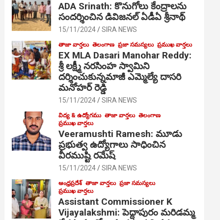
ADA Srinath: కొనుగోలు కేంద్రాల‌ను
సంద‌ర్శించిన డివిజనల్ ఏడీఏ శ్రీనాథ్
15/11/2024
SIRA NEWS
తాజా వార్తలు
తెలంగాణ
ప్రజా సమస్యలు
ప్రముఖ వార్తలు
EX MLA Dasari Manohar Reddy:
శ్రీ లక్ష్మీ నరసింహ స్వామిని
దర్శించుకున్నమాజీ ఎమ్మెల్యే దాసరి
మనోహర్ రెడ్డి
15/11/2024
SIRA NEWS
విద్య & ఉద్యోగము
తాజా వార్తలు
తెలంగాణ
ప్రముఖ వార్తలు
Veeramushti Ramesh: మూడు
ప్రభుత్వ ఉద్యోగాలు సాధించిన
వీరముష్టి రమేష్
15/11/2024
SIRA NEWS
ఆంధ్రప్రదేశ్
తాజా వార్తలు
ప్రజా సమస్యలు
ప్రముఖ వార్తలు
Assistant Commissioner K
Vijayalakshmi: పెద్దాపురం మరిడమ్మ