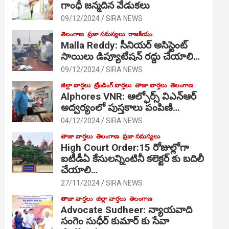
గాంధీ జ‌న్మ‌దిన వేడుక‌లు
09/12/2024
SIRA NEWS
తెలంగాణ
ప్రజా సమస్యలు
రాజకీయం
Malla Reddy: సీనియర్ అసిస్టెంట్
సాయిలు డిప్యూటేషన్ రద్దు చేయాలి…
09/12/2024
SIRA NEWS
జిల్లా వార్తలు
ట్రేండింగ్ వార్తలు
తాజా వార్తలు
తెలంగాణ
Alphores VNR: ఆల్ఫోర్స్ విఎన్ఆర్
అద్వర్యంలో పుస్తకాలు పంపిణి…
04/12/2024
SIRA NEWS
తాజా వార్తలు
తెలంగాణ
ప్రజా సమస్యలు
High Court Order:15 రోజుల్లోగా
ఐటీడీఏ కేసులన్నింటినీ కలెక్టర్ కు బదిలీ
చేయాలి…
27/11/2024
SIRA NEWS
తాజా వార్తలు
జిల్లా వార్తలు
తెలంగాణ
Advocate Sudheer: న్యాయవాది
సంగెం సుధీర్ కుమార్ కు సేవా