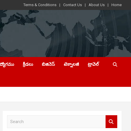
Terms & Conditions
Contact Us
About Us
Home
ఉద్యోగము
క్రీడలు
బిజినెస్
టెక్నాలజీ
ట్రావెల్
S
e
a