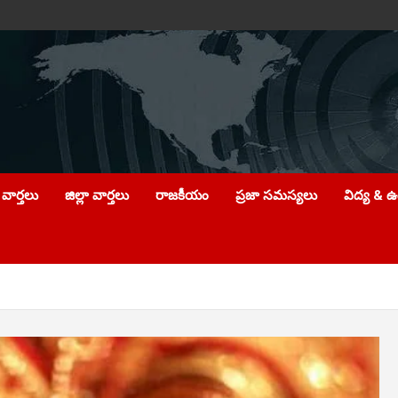
వార్తలు
జిల్లా వార్తలు
రాజకీయం
ప్రజా సమస్యలు
విద్య & 