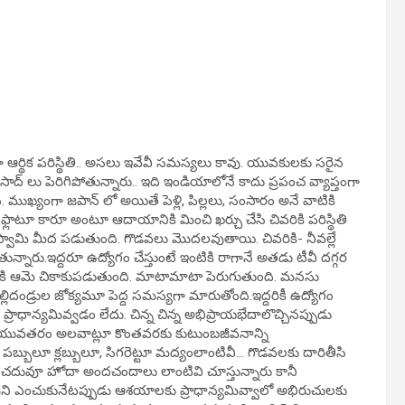
 ఆర్థిక పరిస్థితి.. అసలు ఇవేవీ సమస్యలు కావు. యువకులకు సరైన
ాద్ లు పెరిగిపోతున్నారు.. ఇది ఇండియాలోనే కాదు ప్రపంచ వ్యాప్తంగా
ి. ముఖ్యంగా జపాన్ లో అయితే పెళ్లి, పిల్లలు, సంసారం అనే వాటికి
్లాటూ కారూ అంటూ ఆదాయానికి మించి ఖర్చు చేసి చివరికి పరిస్థితి
్వామి మీద పడుతుంది. గొడవలు మొదలవుతాయి. చివరికి- నీవల్లే
్నారు.ఇద్దరూ ఉద్యోగం చేస్తుంటే ఇంటికి రాగానే అతడు టీవీ దగ్గర
యడానికి ఆమె చికాకుపడుతుంది. మాటామాటా పెరుగుతుంది. మనసు
్లిదండ్రుల జోక్యమూ పెద్ద సమస్యగా మారుతోంది.ఇద్దరికీ ఉద్యోగం
రాధాన్యమివ్వడం లేదు. చిన్న చిన్న అభిప్రాయభేదాలొచ్చినప్పుడు
్పటి యువతరం అలవాట్లూ కొంతవరకు కుటుంబజీవనాన్ని
్బులూ క్లబ్బులూ, సిగరెట్టూ మద్యంలాంటివీ… గొడవలకు దారితీసి
ుడు చదువూ హోదా అందచందాలు లాంటివి చూస్తున్నారు కానీ
ని ఎంచుకునేటప్పుడు ఆశయాలకు ప్రాధాన్యమివ్వాలో అభిరుచులకు