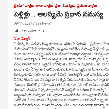
ట్రేండింగ్ వార్తలు
తాజా వార్తలు
ప్రజా సమస్యలు
ప్రముఖ వార్తలు
పెళ్లిళ్లు… ఆలస్యమే ప్రధాన సమస్య
09/11/2024
Sira News
Post Views:
213
సిరా న్యూస్;
నిరుద్యోగం.. పడిపోతున్న రూపాయి.. ధరల పెరుగుదల.. ప్రమాదకరంగా
సమయంలో పెళ్లి కాకపోవడమే ఇప్పుడు అసలైన సమస్య. పెళ్లి కాని ప్రస
ఉంది. ఇందుకు తగ్గట్టుగానే ప్రతి దేశంలో జనాభా తగ్గుదల కనిపిస్తుంద
దూరం అయ్యారు విలాసవంతమైన జీవితాన్ని కోరుకుంటున్నారు. పెద్ద ఫ
చేయి దాటిపోయాక ఒత్తిడికి లోనవుతుంటారు. ఆ ప్రభావమంతా భాగస
అంటే కాదు నీవల్లే అని ఆరోపించుకుంటూ సమస్యను తెగేదాకా లాగుతున
కూర్చుంటాడు. వచ్చీ రావడంతోనే మళ్లీ వంటింట్లోకి వెళ్లి పనిచే
విరిగిపోతుంది. బంధం పట్ల అసంతృప్తి పేరుకుపోతుంది.చాలాసార్లు తల
ముఖ్యం. కెరీర్‌లో పైకెదగాలని ఆశపడుతూ ఆ క్రమంలో అనుబంధానికి ప్
కూర్చుని మనసు విప్పి మాట్లాడుకునే పరిస్థితి ఉండటం లేదు.ఇప
ఇబ్బందిపెడుతున్నాయి. ఆలస్యంగా పడుకోవడం, ఆలస్యంగా లేవడం, పబ
చినికి చినికి గాలివానని చేస్తున్నాయి.సంబంధాలు చూసుకునేటప్ప
కంపాటిబిలిటీ గురించి ఆలోచించడం లేదు. యువత కూడా భాగస్వామి