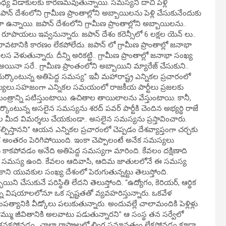
ధ్య విడాకులకు కారణమవుతున్నాయి. సమస్యని దాచి పెళ్లి
న్ దేశంలోని గ్రామీణ ప్రాంతాల్లోని అబ్బాయిలను పెళ్లి చేసుకునేందుకు
 ఇలా ఉన్నాయి. జపాన్ దేశంలోని గ్రామీణ ప్రాంతాల్లోని అబ్బాయిలను..
రూపాయలు ఇవ్వనున్నారు. జపాన్ దేశం కరెన్సీలో 6 లక్షల యెన్ లు..
రావటానికి కారణం లేకపోలేదు. జపాన్ లో గ్రామీణ ప్రాంతాల్లో జనాభా
ెళుతున్నారు. దీన్ని అరికట్టి.. గ్రామీణ ప్రాంతాల్లో జనాభా సంఖ్య
నా సరే.. గ్రామీణ ప్రాంతంలోని అబ్బాయిని మ్యారేజ్ చేసుకుని..
ర్కొంటున్న అతిపెద్ద సమస్య” ఇవీ మహారాష్ట్ర ఎన్నికల ప్రచారంలో
న వ్యాఖ్యలు.సహజంగా ఎన్నికల సమయంలో రాజకీయ పార్టీలు ప్రజలకు
 మంత్రాన్ని పటిస్తుంటాయి. ఉచితాల తాయిలాలను వేస్తుంటాయి. కానీ,
ున్న అసలైన సమస్యను శరద్ పవర్ పార్టీకి చెందిన అభ్యర్థి రాజే
పార్టీల మీద విమర్శలు చేయకుండా.. అసలైన సమస్యను ప్రస్తావించారు.
్పిస్తానని” ఆయన ఎన్నికల ప్రచారంలో చెప్పడం దేశవ్యాప్తంగా చర్చకు
థిక అంతరం పెరిగిపోయింది. ఇంకా చెప్పాలంటే అనేక సమస్యలు
లు కాకపోవడం అనేది అతిపెద్ద సమస్యగా మారింది. కేవలం దక్షిణాది
కూడా ఈ సమస్య ఉంది. కేవలం ఆదివాసి, ఆదిమ జాతులలోనే ఈ సమస్య
లికాని యువకుల సంఖ్య దేశంలో పెరుగుతున్నట్టు తెలుస్తోంది.
 చేసుకునే పరిస్థితి లేదని తెలుస్తోంది. “ఉద్యోగం, కెరియర్, ఆర్థిక
అన్ని విషయాలలోనూ ఒక స్పష్టతతో వ్యవహరిస్తున్నారు. ఒకవేళ
పత్యానికి వీడ్కోలు పలుకుతున్నారు. అందువల్లే చాలామందికి పెళ్లిళ్లు
ము జీవితానికి అలవాటు పడుతున్నారని” ఆ సంస్థ తన సర్వేలో
గా కనకపోవడం.. చాలా రాష్ట్రాలలో లింగ సమానత్వం లేకపోవడం కూడా