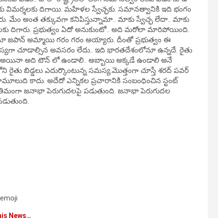
కు విమర్శలకు దిగాయి. మహిళల స్వేచ్ఛకు. సమానత్వానికి ఇది భంగం
మేం అంత తక్కువగా కనిపిస్తున్నామా.. మాకు స్వేచ్ఛ లేదా.. మాకు
కు దిగారు. ప్రభుత్వం ఏదో అనుకుంటో.. అది మరోలా మారిపోయింది.
ా అంటూ జపాన్ అమ్మాయి గరం గరం అయ్యారు. దీంతో ప్రభుత్వం ఈ
సమస్యగా చూడాల్సిన అవసరం లేదు.. ఇది భారతదేశంలోనూ ఉన్నదే. రైతు
యోగం అయినా అది టౌన్ లో ఉండాలి.. అబ్బాయి అక్కడే ఉండాలి అనే
ోని రైతు బిడ్డలు ఎదుర్కొంటున్న సమస్య.మొత్తంగా చూస్తే శరద్ పవర్
ం మామూలుది కాదు. అదేదో ఎన్నికల ప్రచారానికి సంబంధించిన స్టంట్
ి అంతిమంగా జనాభా పెరుగుదలపై పడుతుంది. జనాభా పెరుగుదల
 పడుతుంది.
 emoji
his News…