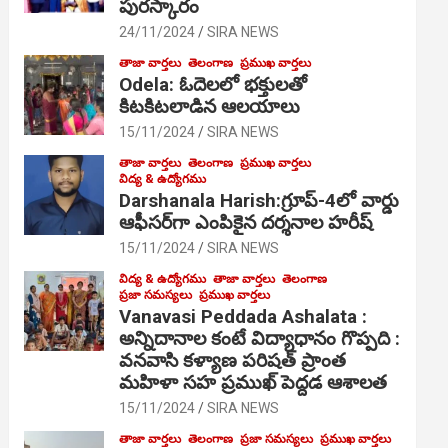
పురస్కారం
24/11/2024
SIRA NEWS
తాజా వార్తలు
తెలంగాణ
ప్రముఖ వార్తలు
Odela: ఓదెల‌లో భక్తులతో
కిటకిటలాడిన ఆల‌యాలు
15/11/2024
SIRA NEWS
తాజా వార్తలు
తెలంగాణ
ప్రముఖ వార్తలు
విద్య & ఉద్యోగము
Darshanala Harish:గ్రూప్-4లో వార్డు
ఆఫీసర్‌గా ఎంపికైన దర్శనాల హరీష్
15/11/2024
SIRA NEWS
విద్య & ఉద్యోగము
తాజా వార్తలు
తెలంగాణ
ప్రజా సమస్యలు
ప్రముఖ వార్తలు
Vanavasi Peddada Ashalata :
అన్నిదానాల కంటే విద్యాధానం గొప్పది :
వనవాసి కళ్యాణ పరిషత్ ప్రాంత
మహిళా సహ ప్రముఖ్ పెద్దడ ఆశాలత
15/11/2024
SIRA NEWS
తాజా వార్తలు
తెలంగాణ
ప్రజా సమస్యలు
ప్రముఖ వార్తలు