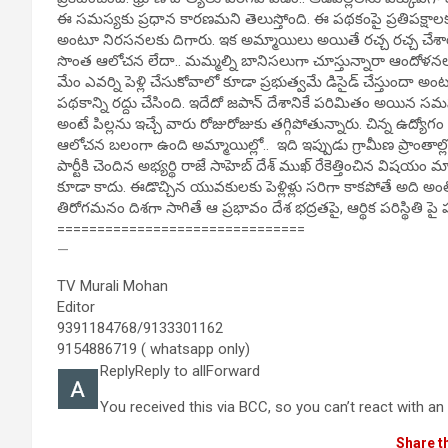
ఈ సమస్యకు ప్రధాన కారణమని తెలుస్తోంది. ఈ పథకంపై ప్రతిపక్షాల
అంటూ నిరసనలకు దిగారు. ఇక అమ్మాయిలు అయితే రచ్చ రచ్చ చేశారు. 
సొంత ఆలోచన లేదా.. మమ్మల్ని బానిసలుగా చూస్తున్నారా ఆందోళనల
మేం ఎవర్ని పెళ్లి చేసుకోవాలో కూడా ప్రభుత్వమే డిసైడ్ చేస్తుంద
పథకాన్ని రద్దు చేసింది. ఇదేదో జపాన్ దేశానికే పరిమితం అయిన 
అంటే పిల్లను ఇచ్చే వారు రోజురోజుకు తగ్గిపోతున్నారు. చిన్న ఉద్
ఆలోచన బలంగా ఉంది అమ్మాయిల్లో.. ఇది ఇప్పుడు గ్రామీణ ప్రాంతాల్ల
పార్టీకి చెందిన అభ్యర్థి రాజే సాహెబ్ దేశ్ ముఖ్ రేకెత్తించిన విషయ
కూడా కాదు. ఈడొచ్చిన యువకులకు పెళ్లిళ్లు సరిగా కాకపోతే అద
తిరోగమనం దిశగా సాగితే ఆ ప్రభావం దేశ భద్రతపై, ఆర్థిక పరిస్థితి పై
===============================
—
TV Murali Mohan
Editor
9391184768/9133301162
9154886719 ( whatsapp only)
Reply
Reply to all
Forward
You received this via BCC, so you can’t react with an
Share t