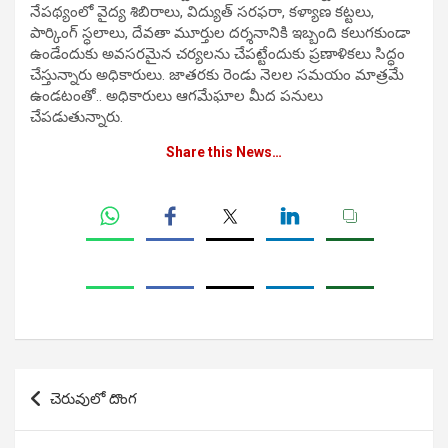
నేపథ్యంలో వైద్య శిబిరాలు, విద్యుత్ సరఫరా, కళ్యాణ కట్టలు,
పార్కింగ్ స్ధలాలు, దేవతా మూర్తుల దర్శనానికి ఇబ్బంది కలుగకుండా
ఉండేందుకు అవసరమైన చర్యలను చేపట్టేందుకు ప్రణాళికలు సిద్ధం
చేస్తున్నారు అధికారులు. జాతరకు రెండు నెలల సమయం మాత్రమే
ఉండటంతో.. అధికారులు ఆగమేఘాల మీద పనులు
చేపడుతున్నారు.
Share this News…
Post
చెరువులో దొంగ
navigation