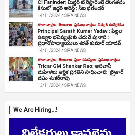
CI Faninder: మిస్టర్ టి రెస్టారెంట్ దొంగతనం
కేసులో ఇద్దరి అరెస్ట్ : సీఐ ఫణిందర్
14/11/2024
SIRA NEWS
తాజా వార్తలు
తెలంగాణ
ప్రముఖ వార్తలు
విద్య & ఉద్యోగము
Principal Sarath Kumar Yadav : పిల్లల
ఉజ్వల భవిష్యత్తుకు చదువే పునాది :
ప్రధానోపాధ్యాయులు శరత్ కుమార్ యాదవ్
14/11/2024
SIRA NEWS
తాజా వార్తలు
తెలంగాణ
ప్రజా సమస్యలు
ప్రముఖ వార్తలు
Tricar GM Shankar Rao: ఆదివాసీ
మహిళలు ఆర్థిక ప్రగతిని సాధించాలి: ట్రైకార్
జీఎం శంకర్‌రావు
13/11/2024
SIRA NEWS
We Are Hiring…!