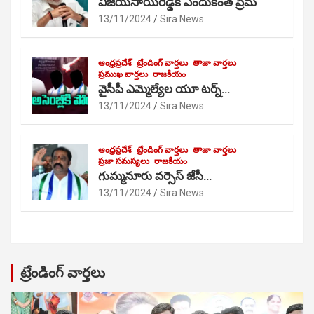
విజయసాయిరెడ్డికి ఎందుకంత ప్రేమ
13/11/2024
Sira News
ఆంధ్రప్రదేశ్
ట్రేండింగ్ వార్తలు
తాజా వార్తలు
ప్రముఖ వార్తలు
రాజకీయం
వైసీపీ ఎమ్మెల్యేల యూ టర్న్…
13/11/2024
Sira News
ఆంధ్రప్రదేశ్
ట్రేండింగ్ వార్తలు
తాజా వార్తలు
ప్రజా సమస్యలు
రాజకీయం
గుమ్మనూరు వర్సెస్ జేసీ…
13/11/2024
Sira News
ట్రేండింగ్ వార్తలు