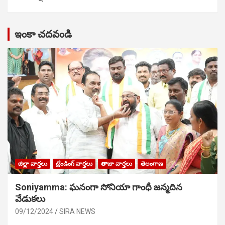
ఇంకా చదవండి
జిల్లా వార్తలు
ట్రేండింగ్ వార్తలు
తాజా వార్తలు
తెలంగాణ
Soniyamma: ఘ‌నంగా సోనియా గాంధీ జ‌న్మ‌దిన
వేడుక‌లు
09/12/2024
SIRA NEWS