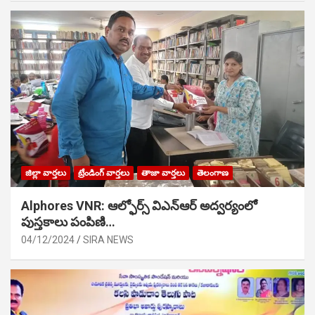
జిల్లా వార్తలు
ట్రేండింగ్ వార్తలు
తాజా వార్తలు
తెలంగాణ
Alphores VNR: ఆల్ఫోర్స్ విఎన్ఆర్ అద్వర్యంలో
పుస్తకాలు పంపిణి…
04/12/2024
SIRA NEWS