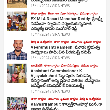
15/11/2024
SIRA NEWS
తాజా వార్తలు
తెలంగాణ
ప్రజా సమస్యలు
ప్రముఖ వార్తలు
EX MLA Dasari Manohar Reddy: శ్రీ లక్ష్మీ
నరసింహ స్వామిని దర్శించుకున్నమాజీ
ఎమ్మెల్యే దాసరి మనోహర్ రెడ్డి
15/11/2024
SIRA NEWS
విద్య & ఉద్యోగము
తాజా వార్తలు
తెలంగాణ
ప్రముఖ వార్తలు
Veeramushti Ramesh: మూడు ప్రభుత్వ
ఉద్యోగాలు సాధించిన వీరముష్టి రమేష్
15/11/2024
SIRA NEWS
ఆంధ్రప్రదేశ్
తాజా వార్తలు
ప్రజా సమస్యలు
ప్రముఖ వార్తలు
Assistant Commissioner K
Vijayalakshmi: పెద్దాపురం మరిడమ్మ
దేవస్థానంలో అన్న ప్రసాద వితరణ :దేవస్థానం
అసిస్టెంట్ కమిషనర్ కే విజయలక్ష్మి
15/11/2024
SIRA NEWS
తాజా వార్తలు
తెలంగాణ
ప్రముఖ వార్తలు
విద్య & ఉద్యోగము
Kalvasrirampur: కాల్వశ్రీరాంపూర్లో ఘనంగా
బాలల దినోత్సవం