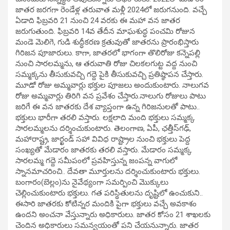
జాతర జరగగా రెండేళ్ల తరువాత మళ్లీ 2024లో జరుగనుంది. వచ్చే
ఏడాది ఫిబ్రవరి 21 నుంచి 24 వరకు ఈ మహా వన జాతర
జరుగుతుంది. ఫిబ్రవరి 14వ తేదీన మాఘశుద్ధ పంచమి రోజున
మండె మెలిగె, గుడి శుద్ధీకరణ క్రతువుతో జాతరను ప్రారంభిస్తారు
గిరిజన పూజారులు. కాగా, జాతరలో భాగంగా తొలిరోజు కన్నెపల్లి
నుంచి సారలమ్మను, ఆ తరువాతి రోజు చిలకలగుట్ట వద్ద నుంచి
సమ్మక్కను తీసుకువచ్చి గద్దె పైకి తీసుకువచ్చి ప్రతిష్ఠాపన చేస్తారు.
మూడో రోజు అమ్మవార్లు భక్తుల పూజలు అందుకుంటారు. నాలుగవ
రోజు అమ్మవార్లు తిరిగి వన ప్రవేశం చేస్తారు.నాలుగు రోజులు పాటు
జరిగే ఈ వన జాతరకు దేశ వ్యాప్తంగా ఉన్న గిరిజనులతో పాటు..
భక్తులు భారీగా తరలి వస్తారు. లక్షలాది మంది భక్తులు సమ్మక్క
సారలమ్మలను దర్శించుకుంటారు. తెలంగాణ, ఏపీ, ఛత్తీస్‌గఢ్,
మహారాష్ట్ర, జార్ఖండ్ సహా వివిధ రాష్ట్రాల నుంచి భక్తులు పెద్ద
సంఖ్యతో మేడారం జాతరకు తరలి వస్తారు. మేడారం సమ్మక్క
సారలమ్మ గద్దె సమీపంలో ప్రవహిస్తున్న జంపన్న వాగులో
స్నానమాచరించి.. దేవతా మూర్తులను దర్శించుకుంటారు భక్తులు.
బంగారం(బెల్లం)ను నైవేథ్యంగా సమర్పించి మొక్కులు
చెల్లించుకుంటారు భక్తులు. గత పరిస్థితులను దృష్టిలో ఉంచుకుని..
ఈసారి జాతరకు కోటిన్నర మందికి పైగా భక్తులు వచ్చే అవకాశం
ఉందని అంచనా వేస్తున్నారు అధికారులు. జాతర కోసం 21 శాఖలకు
చెందిన అధికారులు సమన్వయంతో పని చేయనున్నారు. జాతర