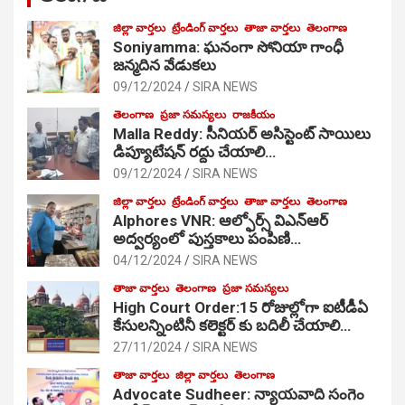
జిల్లా వార్తలు
ట్రేండింగ్ వార్తలు
తాజా వార్తలు
తెలంగాణ
Soniyamma: ఘ‌నంగా సోనియా గాంధీ
జ‌న్మ‌దిన వేడుక‌లు
09/12/2024
SIRA NEWS
తెలంగాణ
ప్రజా సమస్యలు
రాజకీయం
Malla Reddy: సీనియర్ అసిస్టెంట్ సాయిలు
డిప్యూటేషన్ రద్దు చేయాలి…
09/12/2024
SIRA NEWS
జిల్లా వార్తలు
ట్రేండింగ్ వార్తలు
తాజా వార్తలు
తెలంగాణ
Alphores VNR: ఆల్ఫోర్స్ విఎన్ఆర్
అద్వర్యంలో పుస్తకాలు పంపిణి…
04/12/2024
SIRA NEWS
తాజా వార్తలు
తెలంగాణ
ప్రజా సమస్యలు
High Court Order:15 రోజుల్లోగా ఐటీడీఏ
కేసులన్నింటినీ కలెక్టర్ కు బదిలీ చేయాలి…
27/11/2024
SIRA NEWS
తాజా వార్తలు
జిల్లా వార్తలు
తెలంగాణ
Advocate Sudheer: న్యాయవాది సంగెం