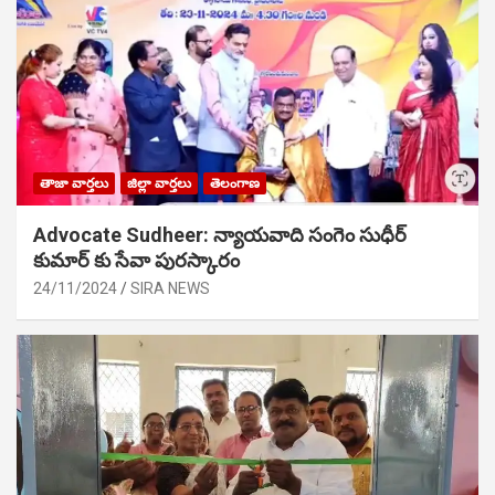
తాజా వార్తలు
జిల్లా వార్తలు
తెలంగాణ
Advocate Sudheer: న్యాయవాది సంగెం సుధీర్
కుమార్ కు సేవా పురస్కారం
24/11/2024
SIRA NEWS