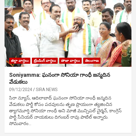
జిల్లా వార్తలు
ట్రేండింగ్ వార్తలు
తాజా వార్తలు
తెలంగాణ
Soniyamma: ఘ‌నంగా సోనియా గాంధీ జ‌న్మ‌దిన
వేడుక‌లు
09/12/2024
SIRA NEWS
సిరా న్యూస్, ఆదిలాబాద్ ఘ‌నంగా సోనియా గాంధీ జ‌న్మ‌దిన
వేడుక‌లు పార్టీ కోసం ప‌ద‌వుల‌ను తృణ ప్రాయంగా త్య‌జించిన
త్యాగమూర్తి సోనియా గాంధీ అని మాజీ మున్సిప‌ల్ చైర్మ‌న్, కాంగ్రెస్
పార్టీ సీనియ‌ర్ నాయ‌కులు దిగంబ‌ర్ రావు పాటిల్ అన్నారు.
సోమవారం…