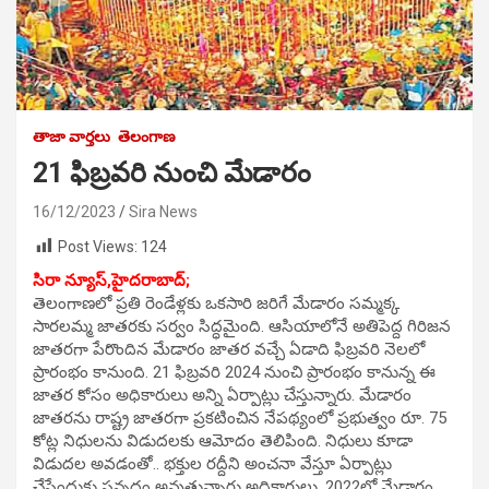
తాజా వార్తలు
తెలంగాణ
21 ఫిబ్రవరి నుంచి మేడారం
16/12/2023
Sira News
Post Views:
124
సిరా న్యూస్,
హైదరాబాద్;
తెలంగాణలో ప్రతి రెండేళ్లకు ఒకసారి జరిగే మేడారం సమ్మక్క
సారలమ్మ జాతరకు సర్వం సిద్ధమైంది. ఆసియాలోనే అతిపెద్ద గిరిజన
జాతరగా పేరొందిన మేడారం జాతర వచ్చే ఏడాది ఫిబ్రవరి నెలలో
ప్రారంభం కానుంది. 21 ఫిబ్రవరి 2024 నుంచి ప్రారంభం కానున్న ఈ
జాతర కోసం అధికారులు అన్ని ఏర్పాట్లు చేస్తున్నారు. మేడారం
జాతరను రాష్ట్ర జాతరగా ప్రకటించిన నేపథ్యంలో ప్రభుత్వం రూ. 75
కోట్ల నిధులను విడుదలకు ఆమోదం తెలిపింది. నిధులు కూడా
విడుదల అవడంతో.. భక్తుల రద్దీని అంచనా వేస్తూ ఏర్పాట్లు
చేసేందుకు సన్నద్ధం అవుతున్నారు అధికారులు. 2022లో మేడారం