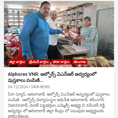
జిల్లా వార్తలు
ట్రేండింగ్ వార్తలు
తాజా వార్తలు
తెలంగాణ
Alphores VNR: ఆల్ఫోర్స్ విఎన్ఆర్ అద్వర్యంలో
పుస్తకాలు పంపిణి…
04/12/2024
SIRA NEWS
సిరా న్యూస్, ఆదిలాబాద్: ఆల్ఫోర్స్ విఎన్ఆర్ అద్వర్యంలో పుస్తకాలు
పంపిణి… ఆల్ఫోర్స్ విద్యాసంస్థల అధినేత ఆదిలాబాద్, కరీంనగర్,
నిజామాబాద్, మెదక్ పట్టభద్రుల ఎమ్మెల్సీ అభ్యర్థి వి నరేందర్ రెడ్డి
అధ్వర్యం లో ఆదిలాబాద్ జిల్లా కేంద్రం లో పలువురు అభ్యర్థులకు
పోటిప‌రీక్ష‌ల‌కు…