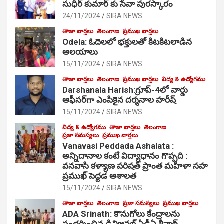
సుధీర్ కుమార్ కు సేవా పురస్కారం
24/11/2024
SIRA NEWS
తాజా వార్తలు
తెలంగాణ
ప్రముఖ వార్తలు
Odela: ఓదెల‌లో భక్తులతో కిటకిటలాడిన
ఆల‌యాలు
15/11/2024
SIRA NEWS
తాజా వార్తలు
తెలంగాణ
ప్రముఖ వార్తలు
విద్య & ఉద్యోగము
Darshanala Harish:గ్రూప్-4లో వార్డు
ఆఫీసర్‌గా ఎంపికైన దర్శనాల హరీష్
15/11/2024
SIRA NEWS
విద్య & ఉద్యోగము
తాజా వార్తలు
తెలంగాణ
ప్రజా సమస్యలు
ప్రముఖ వార్తలు
Vanavasi Peddada Ashalata :
అన్నిదానాల కంటే విద్యాధానం గొప్పది :
వనవాసి కళ్యాణ పరిషత్ ప్రాంత మహిళా సహ
ప్రముఖ్ పెద్దడ ఆశాలత
15/11/2024
SIRA NEWS
తాజా వార్తలు
తెలంగాణ
ప్రజా సమస్యలు
ప్రముఖ వార్తలు
ADA Srinath: కొనుగోలు కేంద్రాల‌ను
సంద‌ర్శించిన డివిజనల్ ఏడీఏ శ్రీనాథ్