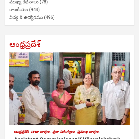
ముఖ్య కథనాలు
(78)
రాజకీయం
(943)
విద్య & ఉద్యోగము
(496)
ఆంధ్రప్రదేశ్
ఆంధ్రప్రదేశ్
తాజా వార్తలు
ప్రజా సమస్యలు
ప్రముఖ వార్తలు