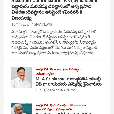
Assistant Commissioner K Vijayalakshmi:
పెద్దాపురం మరిడమ్మ దేవస్థానంలో అన్న ప్రసాద
వితరణ :దేవస్థానం అసిస్టెంట్ కమిషనర్ కే
విజయలక్ష్మి
15/11/2024
SIRA NEWS
సిరాన్యూస్, సామర్లకోట పెద్దాపురం మరిడమ్మ దేవస్థానంలో
అన్న ప్రసాద వితరణ :దేవస్థానం అసిస్టెంట్ కమిషనర్ కే
విజయలక్ష్మి * చెక్కును అందజేసిన సామర్లకోట సిరాన్యూస్
రిపోర్టర్ పెద్దాపురం పట్టణంలో వెలసిన మరిటమ్మ అమ్మవారి
ఆలయంలో అన్న ప్రసాద వితరణ కార్యక్రమాన్ని శుక్రవారం…
ఆంధ్రప్రదేశ్
తెలంగాణ
ప్రజా సమస్యలు
ప్రముఖ వార్తలు
MLA Srinivasulu: ఆంధ్రప్రదేశ్ అసెంబ్లీ
విప్ గా రాయదుర్గం ఎమ్మెల్యే శ్రీనివాసులు
13/11/2024
SIRA NEWS
ఆంధ్రప్రదేశ్
ట్రేండింగ్ వార్తలు
తాజా వార్తలు
ప్రజా సమస్యలు
ప్రముఖ వార్తలు