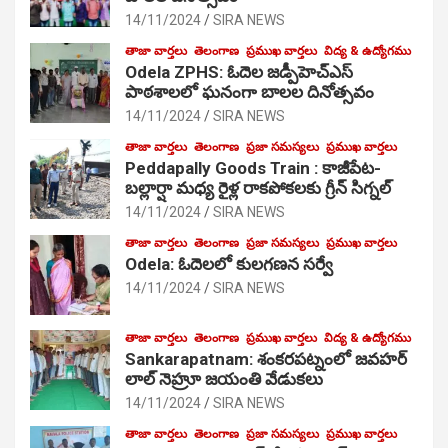
14/11/2024
SIRA NEWS
తాజా వార్తలు
తెలంగాణ
ప్రముఖ వార్తలు
విద్య & ఉద్యోగము
Odela ZPHS: ఓదెల జ‌డ్పీహెచ్ఎస్
పాఠ‌శాల‌లో ఘనంగా బాలల దినోత్సవం
14/11/2024
SIRA NEWS
తాజా వార్తలు
తెలంగాణ
ప్రజా సమస్యలు
ప్రముఖ వార్తలు
Peddapally Goods Train : కాజీపేట-
బల్లార్షా మధ్య రైళ్ల రాకపోకలకు గ్రీన్ సిగ్నల్
14/11/2024
SIRA NEWS
తాజా వార్తలు
తెలంగాణ
ప్రజా సమస్యలు
ప్రముఖ వార్తలు
Odela: ఓదెలలో కులగణన సర్వే
14/11/2024
SIRA NEWS
తాజా వార్తలు
తెలంగాణ
ప్రముఖ వార్తలు
విద్య & ఉద్యోగము
Sankarapatnam: శంకరపట్నంలో జవహర్
లాల్ నెహ్రూ జయంతి వేడుకలు
14/11/2024
SIRA NEWS
తాజా వార్తలు
తెలంగాణ
ప్రజా సమస్యలు
ప్రముఖ వార్తలు