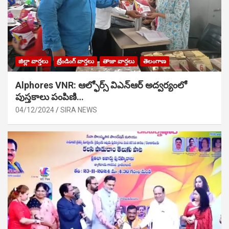
జిల్లా వార్తలు
ట్రేండింగ్ వార్తలు
తాజా వార్తలు
తెలంగాణ
Alphores VNR: ఆల్ఫోర్స్ విఎన్ఆర్ అద్వర్యంలో
పుస్తకాలు పంపిణి…
04/12/2024
SIRA NEWS