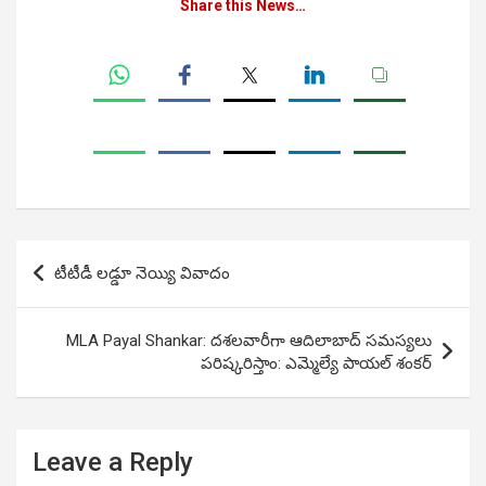
Share this News…
Post
టీటీడీ లడ్డూ నెయ్యి వివాదం
navigation
MLA Payal Shankar: దశలవారీగా ఆదిలాబాద్ సమస్యలు
పరిష్కరిస్తాం: ఎమ్మెల్యే పాయల్ శంకర్
Leave a Reply