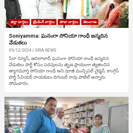
జిల్లా వార్తలు
ట్రేండింగ్ వార్తలు
తాజా వార్తలు
తెలంగాణ
Soniyamma: ఘ‌నంగా సోనియా గాంధీ జ‌న్మ‌దిన
వేడుక‌లు
09/12/2024
SIRA NEWS
సిరా న్యూస్, ఆదిలాబాద్ ఘ‌నంగా సోనియా గాంధీ జ‌న్మ‌దిన
వేడుక‌లు పార్టీ కోసం ప‌ద‌వుల‌ను తృణ ప్రాయంగా త్య‌జించిన
త్యాగమూర్తి సోనియా గాంధీ అని మాజీ మున్సిప‌ల్ చైర్మ‌న్, కాంగ్రెస్
పార్టీ సీనియ‌ర్ నాయ‌కులు దిగంబ‌ర్ రావు పాటిల్ అన్నారు.
సోమవారం…