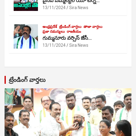
వైసీపీ ఎమ్మెల్యేల యూ టర్న్…
13/11/2024
Sira News
ఆంధ్రప్రదేశ్
ట్రేండింగ్ వార్తలు
తాజా వార్తలు
ప్రజా సమస్యలు
రాజకీయం
గుమ్మనూరు వర్సెస్ జేసీ…
13/11/2024
Sira News
ట్రేండింగ్ వార్తలు