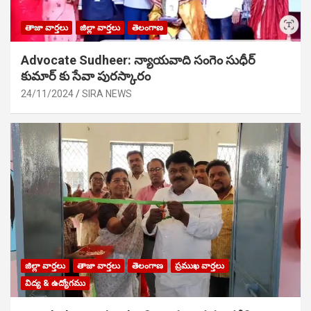
తాజా వార్తలు
జిల్లా వార్తలు
తెలంగాణ
Advocate Sudheer: న్యాయవాది సంగెం సుధీర్
కుమార్ కు సేవా పురస్కారం
24/11/2024
SIRA NEWS
జిల్లా వార్తలు
తాజా వార్తలు
తెలంగాణ
ప్రముఖ వార్తలు
విద్య & ఉద్యోగము