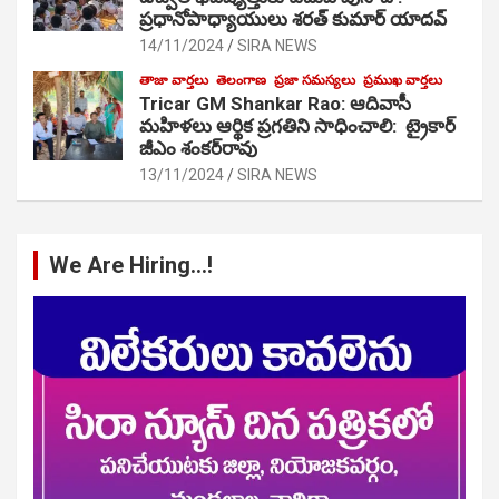
ప్రధానోపాధ్యాయులు శరత్ కుమార్ యాదవ్
14/11/2024
SIRA NEWS
తాజా వార్తలు
తెలంగాణ
ప్రజా సమస్యలు
ప్రముఖ వార్తలు
Tricar GM Shankar Rao: ఆదివాసీ
మహిళలు ఆర్థిక ప్రగతిని సాధించాలి: ట్రైకార్
జీఎం శంకర్‌రావు
13/11/2024
SIRA NEWS
We Are Hiring…!