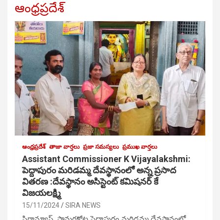
ఆంధ్రప్రదేశ్
ఆంధ్రప్రదేశ్
తాజా వార్తలు
ప్రజా సమస్యలు
ప్రముఖ వార్తలు
Assistant Commissioner K Vijayalakshmi:
పెద్దాపురం మరిడమ్మ దేవస్థానంలో అన్న ప్రసాద
వితరణ :దేవస్థానం అసిస్టెంట్ కమిషనర్ కే
విజయలక్ష్మి
15/11/2024
SIRA NEWS
సిరాన్యూస్, సామర్లకోట పెద్దాపురం మరిడమ్మ దేవస్థానంలో