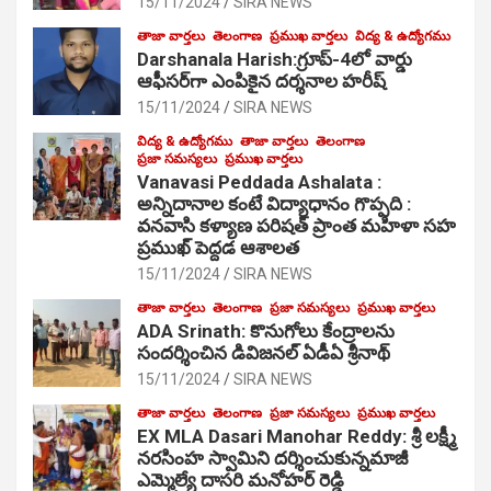
15/11/2024
SIRA NEWS
తాజా వార్తలు
తెలంగాణ
ప్రముఖ వార్తలు
విద్య & ఉద్యోగము
Darshanala Harish:గ్రూప్-4లో వార్డు
ఆఫీసర్‌గా ఎంపికైన దర్శనాల హరీష్
15/11/2024
SIRA NEWS
విద్య & ఉద్యోగము
తాజా వార్తలు
తెలంగాణ
ప్రజా సమస్యలు
ప్రముఖ వార్తలు
Vanavasi Peddada Ashalata :
అన్నిదానాల కంటే విద్యాధానం గొప్పది :
వనవాసి కళ్యాణ పరిషత్ ప్రాంత మహిళా సహ
ప్రముఖ్ పెద్దడ ఆశాలత
15/11/2024
SIRA NEWS
తాజా వార్తలు
తెలంగాణ
ప్రజా సమస్యలు
ప్రముఖ వార్తలు
ADA Srinath: కొనుగోలు కేంద్రాల‌ను
సంద‌ర్శించిన డివిజనల్ ఏడీఏ శ్రీనాథ్
15/11/2024
SIRA NEWS
తాజా వార్తలు
తెలంగాణ
ప్రజా సమస్యలు
ప్రముఖ వార్తలు
EX MLA Dasari Manohar Reddy: శ్రీ లక్ష్మీ
నరసింహ స్వామిని దర్శించుకున్నమాజీ
ఎమ్మెల్యే దాసరి మనోహర్ రెడ్డి