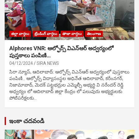
జిల్లా వార్తలు
ట్రేండింగ్ వార్తలు
తాజా వార్తలు
తెలంగాణ
Alphores VNR: ఆల్ఫోర్స్ విఎన్ఆర్ అద్వర్యంలో
పుస్తకాలు పంపిణి…
04/12/2024
SIRA NEWS
సిరా న్యూస్, ఆదిలాబాద్: ఆల్ఫోర్స్ విఎన్ఆర్ అద్వర్యంలో పుస్తకాలు
పంపిణి… ఆల్ఫోర్స్ విద్యాసంస్థల అధినేత ఆదిలాబాద్, కరీంనగర్,
నిజామాబాద్, మెదక్ పట్టభద్రుల ఎమ్మెల్సీ అభ్యర్థి వి నరేందర్ రెడ్డి
అధ్వర్యం లో ఆదిలాబాద్ జిల్లా కేంద్రం లో పలువురు అభ్యర్థులకు
పోటిప‌రీక్ష‌ల‌కు…
ఇంకా చదవండి