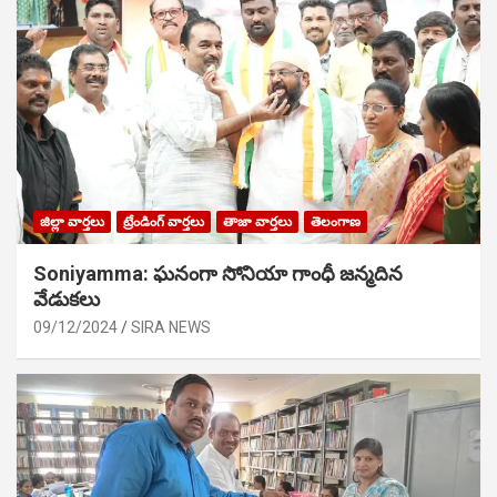
జిల్లా వార్తలు
ట్రేండింగ్ వార్తలు
తాజా వార్తలు
తెలంగాణ
Soniyamma: ఘ‌నంగా సోనియా గాంధీ జ‌న్మ‌దిన
వేడుక‌లు
09/12/2024
SIRA NEWS