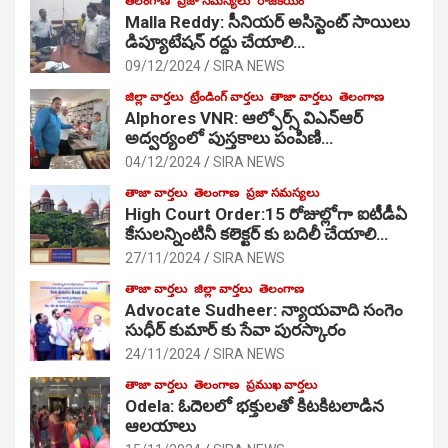
తెలంగాణ
ప్రజా సమస్యలు
రాజకీయం
Malla Reddy: సీనియర్ అసిస్టెంట్ సాయిలు
డిప్యూటేషన్ రద్దు చేయాలి…
09/12/2024
SIRA NEWS
జిల్లా వార్తలు
ట్రేండింగ్ వార్తలు
తాజా వార్తలు
తెలంగాణ
Alphores VNR: ఆల్ఫోర్స్ విఎన్ఆర్
అద్వర్యంలో పుస్తకాలు పంపిణి…
04/12/2024
SIRA NEWS
తాజా వార్తలు
తెలంగాణ
ప్రజా సమస్యలు
High Court Order:15 రోజుల్లోగా ఐటీడీఏ
కేసులన్నింటినీ కలెక్టర్ కు బదిలీ చేయాలి…
27/11/2024
SIRA NEWS
తాజా వార్తలు
జిల్లా వార్తలు
తెలంగాణ
Advocate Sudheer: న్యాయవాది సంగెం
సుధీర్ కుమార్ కు సేవా పురస్కారం
24/11/2024
SIRA NEWS
తాజా వార్తలు
తెలంగాణ
ప్రముఖ వార్తలు
Odela: ఓదెల‌లో భక్తులతో కిటకిటలాడిన
ఆల‌యాలు