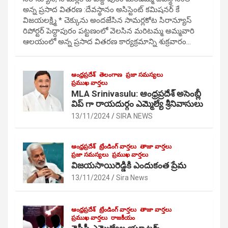
అన్న ప్రసాద వితరణ :దేవస్థానం అసిస్టెంట్ కమిషనర్ కే
విజయలక్ష్మి * చెక్కును అందజేసిన సామర్లకోట సిరాన్యూస్
రిపోర్టర్ పెద్దాపురం పట్టణంలో వెలసిన మరిటమ్మ అమ్మవారి
ఆలయంలో అన్న ప్రసాద వితరణ కార్యక్రమాన్ని శుక్రవారం…
ఆంధ్రప్రదేశ్
తెలంగాణ
ప్రజా సమస్యలు
ప్రముఖ వార్తలు
MLA Srinivasulu: ఆంధ్రప్రదేశ్ అసెంబ్లీ
విప్ గా రాయదుర్గం ఎమ్మెల్యే శ్రీనివాసులు
13/11/2024
SIRA NEWS
ఆంధ్రప్రదేశ్
ట్రేండింగ్ వార్తలు
తాజా వార్తలు
ప్రజా సమస్యలు
ప్రముఖ వార్తలు
విజయసాయిరెడ్డికి ఎందుకంత ప్రేమ
13/11/2024
Sira News
ఆంధ్రప్రదేశ్
ట్రేండింగ్ వార్తలు
తాజా వార్తలు
ప్రముఖ వార్తలు
రాజకీయం