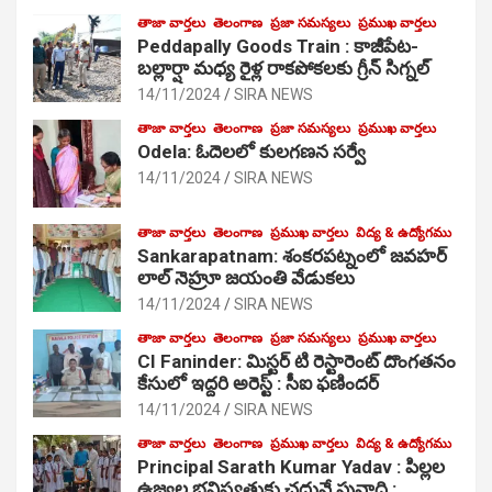
తాజా వార్తలు
తెలంగాణ
ప్రజా సమస్యలు
ప్రముఖ వార్తలు
Peddapally Goods Train : కాజీపేట-
బల్లార్షా మధ్య రైళ్ల రాకపోకలకు గ్రీన్ సిగ్నల్
14/11/2024
SIRA NEWS
తాజా వార్తలు
తెలంగాణ
ప్రజా సమస్యలు
ప్రముఖ వార్తలు
Odela: ఓదెలలో కులగణన సర్వే
14/11/2024
SIRA NEWS
తాజా వార్తలు
తెలంగాణ
ప్రముఖ వార్తలు
విద్య & ఉద్యోగము
Sankarapatnam: శంకరపట్నంలో జవహర్
లాల్ నెహ్రూ జయంతి వేడుకలు
14/11/2024
SIRA NEWS
తాజా వార్తలు
తెలంగాణ
ప్రజా సమస్యలు
ప్రముఖ వార్తలు
CI Faninder: మిస్టర్ టి రెస్టారెంట్ దొంగతనం
కేసులో ఇద్దరి అరెస్ట్ : సీఐ ఫణిందర్
14/11/2024
SIRA NEWS
తాజా వార్తలు
తెలంగాణ
ప్రముఖ వార్తలు
విద్య & ఉద్యోగము
Principal Sarath Kumar Yadav : పిల్లల
ఉజ్వల భవిష్యత్తుకు చదువే పునాది :