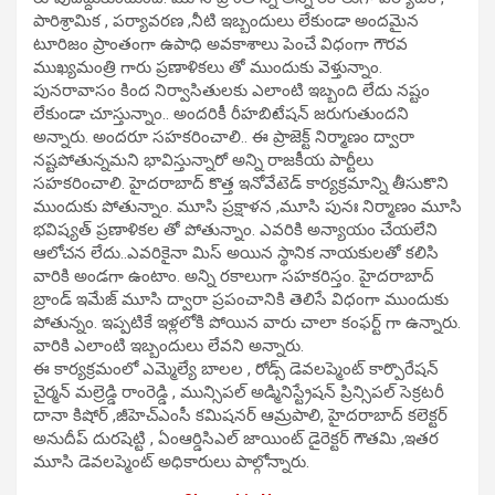
పారిశ్రామిక , పర్యావరణ ,నీటి ఇబ్బందులు లేకుండా అందమైన
టూరిజం ప్రాంతంగా ఉపాధి అవకాశాలు పెంచే విధంగా గౌరవ
ముఖ్యమంత్రి గారు ప్రణాళికలు తో ముందుకు వెళ్తున్నాం.
పునరావాసం కింద నిర్వాసితులకు ఎలాంటి ఇబ్బంది లేదు నష్టం
లేకుండా చూస్తున్నాం.. అందరికీ రీహబిటేషన్ జరుగుతుందని
అన్నారు. అందరూ సహకరించాలి.. ఈ ప్రాజెక్ట్ నిర్మాణం ద్వారా
నష్టపోతున్నమని భావిస్తున్నారో అన్ని రాజకీయ పార్టీలు
సహకరించాలి. హైదరాబాద్ కొత్త ఇనోవేటెడ్ కార్యక్రమాన్ని తీసుకొని
ముందుకు పోతున్నాం. మూసి ప్రక్షాళన ,మూసి పునః నిర్మాణం మూసి
భవిష్యత్ ప్రణాళికల తో పోతున్నాం. ఎవరికి అన్యాయం చేయలేని
ఆలోచన లేదు..ఎవరికైనా మిస్ అయిన స్థానిక నాయకులతో కలిసి
వారికి అండగా ఉంటాం. అన్ని రకాలుగా సహకరిస్తం. హైదరాబాద్
బ్రాండ్ ఇమేజ్ మూసి ద్వారా ప్రపంచానికి తెలిసే విధంగా ముందుకు
పోతున్నం. ఇప్పటికే ఇళ్లలోకి పోయిన వారు చాలా కంఫర్ట్ గా ఉన్నారు.
వారికి ఎలాంటి ఇబ్బందులు లేవని అన్నారు.
ఈ కార్యక్రమంలో ఎమ్మెల్యే బాలల , రోడ్స్ డెవలప్మెంట్ కార్పొరేషన్
చైర్మన్ మల్రెడ్డి రాంరెడ్డి , మున్సిపల్ అడ్మినిస్ట్రేషన్ ప్రిన్సిపల్ సెక్రటరీ
దానా కిషోర్ ,జీహెచ్ఎంసీ కమిషనర్ ఆమ్రపాలి, హైదరాబాద్ కలెక్టర్
అనుదీప్ దురషెట్టి , ఏంఆర్డిసిఎల్ జాయింట్ డైరెక్టర్ గౌతమి ,ఇతర
మూసి డెవలప్మెంట్ అధికారులు పాల్గోన్నారు.