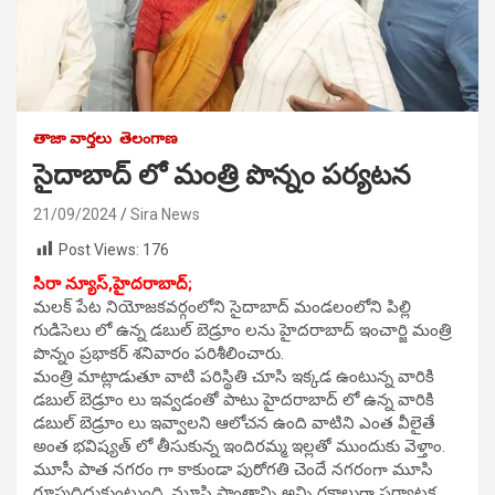
తాజా వార్తలు
తెలంగాణ
సైదాబాద్ లో మంత్రి పొన్నం పర్యటన
21/09/2024
Sira News
Post Views:
176
సిరా న్యూస్,హైదరాబాద్;
మలక్ పేట నియోజకవర్గంలోని సైదాబాద్ మండలంలోని పిల్లి
గుడిసెలు లో ఉన్న డబుల్ బెడ్రూం లను హైదరాబాద్ ఇంచార్జి మంత్రి
పొన్నం ప్రభాకర్ శనివారం పరిశీలించారు.
మంత్రి మాట్లాడుతూ వాటి పరిస్థితి చూసి ఇక్కడ ఉంటున్న వారికి
డబుల్ బెడ్రూం లు ఇవ్వడంతో పాటు హైదరాబాద్ లో ఉన్న వారికి
డబుల్ బెడ్రూం లు ఇవ్వాలని ఆలోచన ఉంది వాటిని ఎంత వీలైతే
అంత భవిష్యత్ లో తీసుకున్న ఇందిరమ్మ ఇల్లతో ముందుకు వెళ్తాం.
మూసీ పాత నగరం గా కాకుండా పురోగతి చెందే నగరంగా మూసి
రూపుదిద్దుకుంటుంది. మూసి ప్రాంతాన్ని అన్ని రకాలుగా పర్యాటక ,