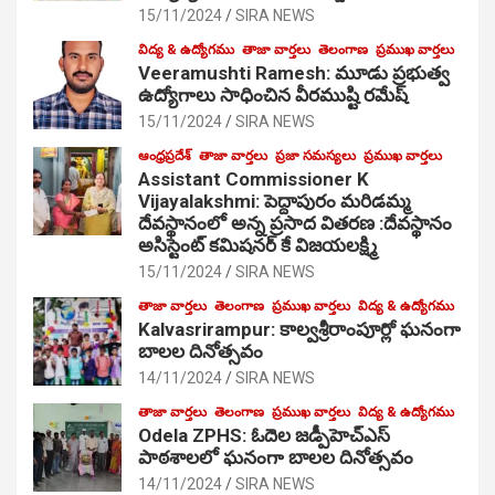
15/11/2024
SIRA NEWS
విద్య & ఉద్యోగము
తాజా వార్తలు
తెలంగాణ
ప్రముఖ వార్తలు
Veeramushti Ramesh: మూడు ప్రభుత్వ
ఉద్యోగాలు సాధించిన వీరముష్టి రమేష్
15/11/2024
SIRA NEWS
ఆంధ్రప్రదేశ్
తాజా వార్తలు
ప్రజా సమస్యలు
ప్రముఖ వార్తలు
Assistant Commissioner K
Vijayalakshmi: పెద్దాపురం మరిడమ్మ
దేవస్థానంలో అన్న ప్రసాద వితరణ :దేవస్థానం
అసిస్టెంట్ కమిషనర్ కే విజయలక్ష్మి
15/11/2024
SIRA NEWS
తాజా వార్తలు
తెలంగాణ
ప్రముఖ వార్తలు
విద్య & ఉద్యోగము
Kalvasrirampur: కాల్వశ్రీరాంపూర్లో ఘనంగా
బాలల దినోత్సవం
14/11/2024
SIRA NEWS
తాజా వార్తలు
తెలంగాణ
ప్రముఖ వార్తలు
విద్య & ఉద్యోగము
Odela ZPHS: ఓదెల జ‌డ్పీహెచ్ఎస్
పాఠ‌శాల‌లో ఘనంగా బాలల దినోత్సవం
14/11/2024
SIRA NEWS