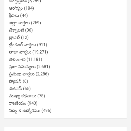
ఆంధ్రప్రదేశ్
(5,789)
ఆరోగ్యం
(184)
క్రీడలు
(44)
జిల్లా వార్తలు
(259)
టెక్నాలజీ
(36)
ట్రావెల్
(12)
ట్రేండింగ్ వార్తలు
(911)
తాజా వార్తలు
(19,271)
తెలంగాణ
(11,181)
ప్రజా సమస్యలు
(2,681)
ప్రముఖ వార్తలు
(2,286)
ఫ్యాషన్
(6)
బిజినెస్
(65)
ముఖ్య కథనాలు
(78)
రాజకీయం
(943)
విద్య & ఉద్యోగము
(496)