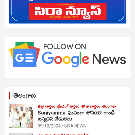
తెలంగాణ
జిల్లా వార్తలు
ట్రేండింగ్ వార్తలు
తాజా వార్తలు
తెలంగాణ
Soniyamma: ఘ‌నంగా సోనియా గాంధీ
జ‌న్మ‌దిన వేడుక‌లు
09/12/2024
SIRA NEWS