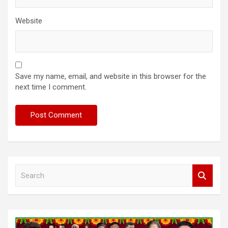
Website
Save my name, email, and website in this browser for the
next time I comment.
S
e
a
r
c
h