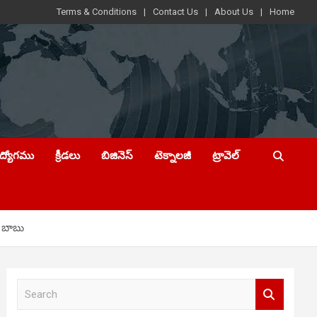
Terms & Conditions
Contact Us
About Us
Home
ఉద్యోగము
క్రీడలు
బిజినెస్
టెక్నాలజీ
ట్రావెల్
ర బాబు
S
e
a