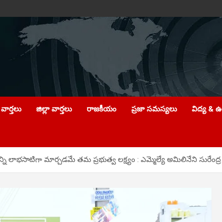
వార్తలు
జిల్లా వార్తలు
రాజకీయం
ప్రజా సమస్యలు
విద్య & 
లాభసాటిగా మార్చడమే తమ ప్రభుత్వ ల‌క్ష్యం : ఎమ్మెల్యే అమిలినేని సురేంద్