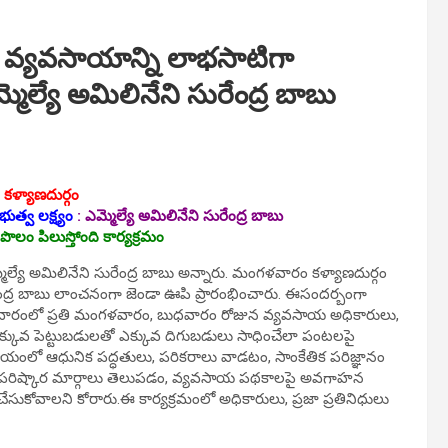
వ్యవసాయాన్ని లాభసాటిగా
్మెల్యే అమిలినేని సురేంద్ర బాబు
, కళ్యాణదుర్గం
్వ ల‌క్ష్యం
:
ఎమ్మెల్యే అమిలినేని సురేంద్ర బాబు
ొలం పిలుస్తోంది కార్య‌క్ర‌మం
్యే అమిలినేని సురేంద్ర బాబు అన్నారు. మంగ‌ళ‌వారం కళ్యాణదుర్గం
సురేంద్ర బాబు లాంచనంగా జెండా ఊపి ప్రారంభించారు. ఈసంద‌ర్బంగా
ం వారంలో ప్రతి మంగళవారం, బుధవారం రోజున వ్యవసాయ అధికారులు,
ారు. తక్కువ పెట్టుబడులతో ఎక్కువ దిగుబడులు సాధించేలా పంటలపై
వసాయంలో ఆధునిక పద్ధతులు, పరికరాలు వాడటం, సాంకేతిక పరిజ్ఞానం
ాటి పరిష్కార మార్గాలు తెలుపడం, వ్యవసాయ పథకాలపై అవగాహన
ుకోవాలని కోరారు.ఈ కార్య‌క్ర‌మంలో అధికారులు, ప్ర‌జా ప్ర‌తినిధులు