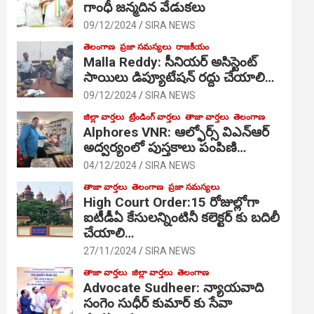
గాంధీ జ‌న్మ‌దిన వేడుక‌లు
09/12/2024
SIRA NEWS
తెలంగాణ
ప్రజా సమస్యలు
రాజకీయం
Malla Reddy: సీనియర్ అసిస్టెంట్
సాయిలు డిప్యూటేషన్ రద్దు చేయాలి…
09/12/2024
SIRA NEWS
జిల్లా వార్తలు
ట్రేండింగ్ వార్తలు
తాజా వార్తలు
తెలంగాణ
Alphores VNR: ఆల్ఫోర్స్ విఎన్ఆర్
అద్వర్యంలో పుస్తకాలు పంపిణి…
04/12/2024
SIRA NEWS
తాజా వార్తలు
తెలంగాణ
ప్రజా సమస్యలు
High Court Order:15 రోజుల్లోగా
ఐటీడీఏ కేసులన్నింటినీ కలెక్టర్ కు బదిలీ
చేయాలి…
27/11/2024
SIRA NEWS
తాజా వార్తలు
జిల్లా వార్తలు
తెలంగాణ
Advocate Sudheer: న్యాయవాది
సంగెం సుధీర్ కుమార్ కు సేవా