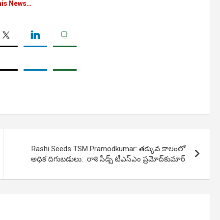
his News…
Rashi Seeds TSM Pramodkumar: త‌క్కువ కాలంలో
అధిక దిగుబ‌డులు: రాశి సీడ్స్ టీఎస్ఎం ప్ర‌మోద్‌కుమార్‌