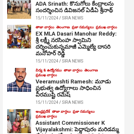
ADA Srinath: కొనుగోలు కేంద్రాల‌ను
సంద‌ర్శించిన డివిజనల్ ఏడీఏ శ్రీనాథ్
15/11/2024
SIRA NEWS
తాజా వార్తలు
తెలంగాణ
ప్రజా సమస్యలు
ప్రముఖ వార్తలు
EX MLA Dasari Manohar Reddy:
శ్రీ లక్ష్మీ నరసింహ స్వామిని
దర్శించుకున్నమాజీ ఎమ్మెల్యే దాసరి
మనోహర్ రెడ్డి
15/11/2024
SIRA NEWS
విద్య & ఉద్యోగము
తాజా వార్తలు
తెలంగాణ
ప్రముఖ వార్తలు
Veeramushti Ramesh: మూడు
ప్రభుత్వ ఉద్యోగాలు సాధించిన
వీరముష్టి రమేష్
15/11/2024
SIRA NEWS
ఆంధ్రప్రదేశ్
తాజా వార్తలు
ప్రజా సమస్యలు
ప్రముఖ వార్తలు
Assistant Commissioner K
Vijayalakshmi: పెద్దాపురం మరిడమ్మ