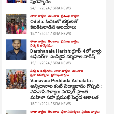
పురస్కారం
24/11/2024
SIRA NEWS
తాజా వార్తలు
తెలంగాణ
ప్రముఖ వార్తలు
Odela: ఓదెల‌లో భక్తులతో
కిటకిటలాడిన ఆల‌యాలు
15/11/2024
SIRA NEWS
తాజా వార్తలు
తెలంగాణ
ప్రముఖ వార్తలు
విద్య & ఉద్యోగము
Darshanala Harish:గ్రూప్-4లో వార్డు
ఆఫీసర్‌గా ఎంపికైన దర్శనాల హరీష్
15/11/2024
SIRA NEWS
విద్య & ఉద్యోగము
తాజా వార్తలు
తెలంగాణ
ప్రజా సమస్యలు
ప్రముఖ వార్తలు
Vanavasi Peddada Ashalata :
అన్నిదానాల కంటే విద్యాధానం గొప్పది :
వనవాసి కళ్యాణ పరిషత్ ప్రాంత
మహిళా సహ ప్రముఖ్ పెద్దడ ఆశాలత
15/11/2024
SIRA NEWS
తాజా వార్తలు
తెలంగాణ
ప్రజా సమస్యలు
ప్రముఖ వార్తలు