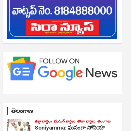
తెలంగాణ
జిల్లా వార్తలు
ట్రేండింగ్ వార్తలు
తాజా వార్తలు
తెలంగాణ
Soniyamma: ఘ‌నంగా సోనియా