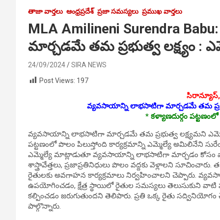
తాజా వార్తలు
ఆంధ్రప్రదేశ్
ప్రజా సమస్యలు
ప్రముఖ వార్తలు
MLA Amilineni Surendra Babu: 
మార్చడమే తమ ప్రభుత్వ ల‌క్ష్యం : ఎమ
24/09/2024
SIRA NEWS
Post Views:
197
సిరాన్యూస్‌
వ్యవసాయాన్ని లాభసాటిగా మార్చడమే తమ ప్రభుత
* కళ్యాణదుర్గం పట్టణంలో ప
వ్యవసాయాన్ని లాభసాటిగా మార్చడమే తమ ప్రభుత్వ లక్ష్యమని ఎమ్మెల
పట్టణంలో పొలం పిలుస్తోంది కార్యక్రమాన్ని ఎమ్మెల్యే అమిలినేని 
ఎమ్మెల్యే మాట్లాడుతూ వ్యవసాయాన్ని లాభసాటిగా మార్చడం కోస
శాస్త్రావేత్తలు, ప్రజాప్రతినిధులు పొలం వద్దకు వెళ్లాల‌ని సూచించ
రైతుల‌కు అవగాహన కార్యక్రమాలు నిర్వ‌హించాల‌ని చెప్పారు. వ్య
ఉపయోగించడం, క్షేత్ర స్థాయిలో రైతుల సమస్యలు తెలుసుకుని వ
కల్పించడం జరుగుతుందని తెలిపారు. ప్రతి ఒక్క రైతు సద్వినియోగం చేస
పాల్గొన్నారు.