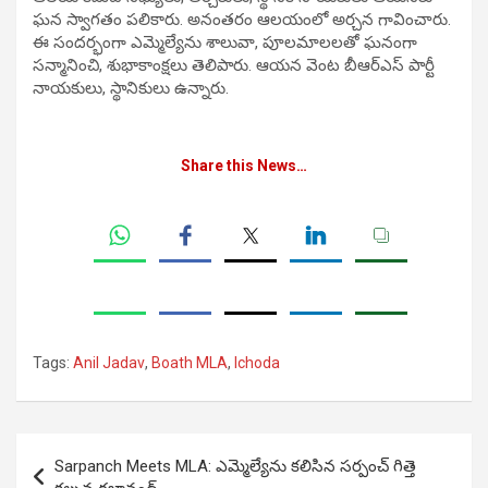
ఘన స్వాగతం పలికారు. అనంతరం ఆలయంలో అర్చన గావించారు.
ఈ సందర్భంగా ఎమ్మెల్యేను శాలువా, పూలమాలలతో ఘనంగా
సన్మానించి, శుభాకాంక్షలు తెలిపారు. ఆయన వెంట బీఆర్‌ఎస్‌ పార్టీ
నాయకులు, స్థానికులు ఉన్నారు.
Share this News…
Tags:
Anil Jadav
,
Boath MLA
,
Ichoda
Post
Sarpanch Meets MLA: ఎమ్మెల్యేను కలిసిన సర్పంచ్‌ గిత్తె
navigation