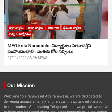
జిల్లా వార్తలు
తాజా వార్తలు
తెలంగాణ
ప్రముఖ వార్తలు
విద్య & ఉద్యోగము
MEO kola Narsimulu: విద్యార్థులు పఠ‌నాసక్తిని
పెంపొందించాలి : ఎంఈఓ కోల నర్సింలు
07/11/2024
SIRA NEWS
Our Mission
Welcome to siranews.in! At siranews.in, we are dedicated to
delivering accurate, timely, and relevant news and information
to our readers. As a leading Telugu online news portal, we strive
to keep you informed about the latest happenings in the region