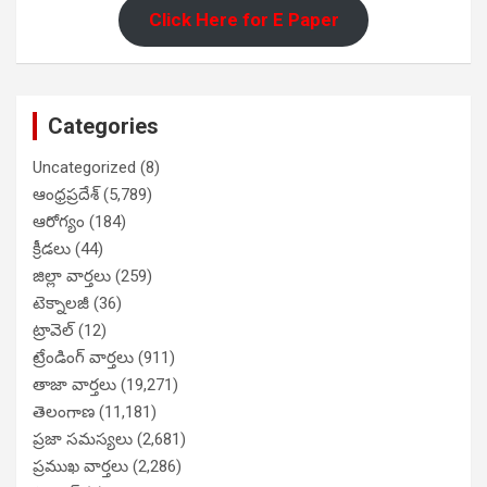
Click Here for E Paper
Categories
Uncategorized
(8)
ఆంధ్రప్రదేశ్
(5,789)
ఆరోగ్యం
(184)
క్రీడలు
(44)
జిల్లా వార్తలు
(259)
టెక్నాలజీ
(36)
ట్రావెల్
(12)
ట్రేండింగ్ వార్తలు
(911)
తాజా వార్తలు
(19,271)
తెలంగాణ
(11,181)
ప్రజా సమస్యలు
(2,681)
ప్రముఖ వార్తలు
(2,286)