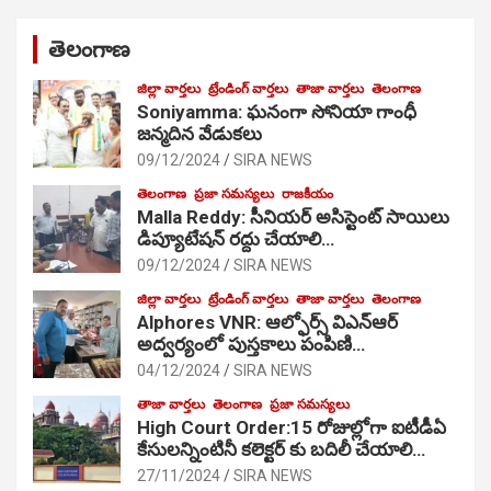
తెలంగాణ
జిల్లా వార్తలు
ట్రేండింగ్ వార్తలు
తాజా వార్తలు
తెలంగాణ
Soniyamma: ఘ‌నంగా సోనియా గాంధీ
జ‌న్మ‌దిన వేడుక‌లు
09/12/2024
SIRA NEWS
తెలంగాణ
ప్రజా సమస్యలు
రాజకీయం
Malla Reddy: సీనియర్ అసిస్టెంట్ సాయిలు
డిప్యూటేషన్ రద్దు చేయాలి…
09/12/2024
SIRA NEWS
జిల్లా వార్తలు
ట్రేండింగ్ వార్తలు
తాజా వార్తలు
తెలంగాణ
Alphores VNR: ఆల్ఫోర్స్ విఎన్ఆర్
అద్వర్యంలో పుస్తకాలు పంపిణి…
04/12/2024
SIRA NEWS
తాజా వార్తలు
తెలంగాణ
ప్రజా సమస్యలు
High Court Order:15 రోజుల్లోగా ఐటీడీఏ
కేసులన్నింటినీ కలెక్టర్ కు బదిలీ చేయాలి…
27/11/2024
SIRA NEWS