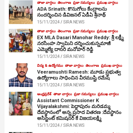
తాజా వార్తలు
తెలంగాణ
ప్రజా సమస్యలు
ప్రముఖ వార్తలు
ADA Srinath: కొనుగోలు కేంద్రాల‌ను
సంద‌ర్శించిన డివిజనల్ ఏడీఏ శ్రీనాథ్
15/11/2024
SIRA NEWS
తాజా వార్తలు
తెలంగాణ
ప్రజా సమస్యలు
ప్రముఖ వార్తలు
EX MLA Dasari Manohar Reddy: శ్రీ లక్ష్మీ
నరసింహ స్వామిని దర్శించుకున్నమాజీ
ఎమ్మెల్యే దాసరి మనోహర్ రెడ్డి
15/11/2024
SIRA NEWS
విద్య & ఉద్యోగము
తాజా వార్తలు
తెలంగాణ
ప్రముఖ వార్తలు
Veeramushti Ramesh: మూడు ప్రభుత్వ
ఉద్యోగాలు సాధించిన వీరముష్టి రమేష్
15/11/2024
SIRA NEWS
ఆంధ్రప్రదేశ్
తాజా వార్తలు
ప్రజా సమస్యలు
ప్రముఖ వార్తలు
Assistant Commissioner K
Vijayalakshmi: పెద్దాపురం మరిడమ్మ
దేవస్థానంలో అన్న ప్రసాద వితరణ :దేవస్థానం
అసిస్టెంట్ కమిషనర్ కే విజయలక్ష్మి
15/11/2024
SIRA NEWS