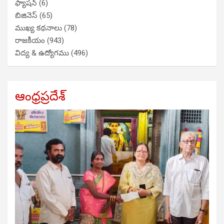
ఫ్యాషన్
(6)
బిజినెస్
(65)
ముఖ్య కథనాలు
(78)
రాజకీయం
(943)
విద్య & ఉద్యోగము
(496)
ఆంధ్రప్రదేశ్