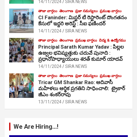
14/11/2024
SIRA NEWS
తాజా వార్తలు
తెలంగాణ
ప్రజా సమస్యలు
ప్రముఖ వార్తలు
CI Faninder: మిస్టర్ టి రెస్టారెంట్ దొంగతనం
కేసులో ఇద్దరి అరెస్ట్ : సీఐ ఫణిందర్
14/11/2024
SIRA NEWS
తాజా వార్తలు
తెలంగాణ
ప్రముఖ వార్తలు
విద్య & ఉద్యోగము
Principal Sarath Kumar Yadav : పిల్లల
ఉజ్వల భవిష్యత్తుకు చదువే పునాది :
ప్రధానోపాధ్యాయులు శరత్ కుమార్ యాదవ్
14/11/2024
SIRA NEWS
తాజా వార్తలు
తెలంగాణ
ప్రజా సమస్యలు
ప్రముఖ వార్తలు
Tricar GM Shankar Rao: ఆదివాసీ
మహిళలు ఆర్థిక ప్రగతిని సాధించాలి: ట్రైకార్
జీఎం శంకర్‌రావు
13/11/2024
SIRA NEWS
We Are Hiring…!