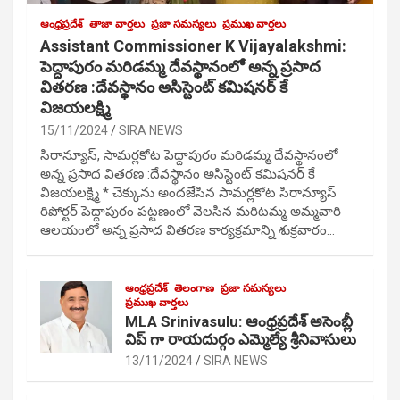
ఆంధ్రప్రదేశ్
తాజా వార్తలు
ప్రజా సమస్యలు
ప్రముఖ వార్తలు
Assistant Commissioner K Vijayalakshmi:
పెద్దాపురం మరిడమ్మ దేవస్థానంలో అన్న ప్రసాద
వితరణ :దేవస్థానం అసిస్టెంట్ కమిషనర్ కే
విజయలక్ష్మి
15/11/2024
SIRA NEWS
సిరాన్యూస్, సామర్లకోట పెద్దాపురం మరిడమ్మ దేవస్థానంలో
అన్న ప్రసాద వితరణ :దేవస్థానం అసిస్టెంట్ కమిషనర్ కే
విజయలక్ష్మి * చెక్కును అందజేసిన సామర్లకోట సిరాన్యూస్
రిపోర్టర్ పెద్దాపురం పట్టణంలో వెలసిన మరిటమ్మ అమ్మవారి
ఆలయంలో అన్న ప్రసాద వితరణ కార్యక్రమాన్ని శుక్రవారం…
ఆంధ్రప్రదేశ్
తెలంగాణ
ప్రజా సమస్యలు
ప్రముఖ వార్తలు
MLA Srinivasulu: ఆంధ్రప్రదేశ్ అసెంబ్లీ
విప్ గా రాయదుర్గం ఎమ్మెల్యే శ్రీనివాసులు
13/11/2024
SIRA NEWS