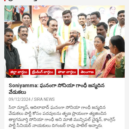
జిల్లా వార్తలు
ట్రేండింగ్ వార్తలు
తాజా వార్తలు
తెలంగాణ
Soniyamma: ఘ‌నంగా సోనియా గాంధీ జ‌న్మ‌దిన
వేడుక‌లు
09/12/2024
SIRA NEWS
సిరా న్యూస్, ఆదిలాబాద్ ఘ‌నంగా సోనియా గాంధీ జ‌న్మ‌దిన
వేడుక‌లు పార్టీ కోసం ప‌ద‌వుల‌ను తృణ ప్రాయంగా త్య‌జించిన
త్యాగమూర్తి సోనియా గాంధీ అని మాజీ మున్సిప‌ల్ చైర్మ‌న్, కాంగ్రెస్
పార్టీ సీనియ‌ర్ నాయ‌కులు దిగంబ‌ర్ రావు పాటిల్ అన్నారు.