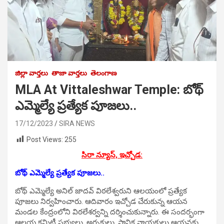
జిల్లా వార్తలు
తాజా వార్తలు
తెలంగాణ
MLA At Vittaleshwar Temple: బోథ్‌
ఎమ్మెల్యే ప్రత్యేక పూజలు..
17/12/2023
SIRA NEWS
Post Views:
255
సిరా న్యూస్, ఇచ్చోడ:
బోథ్‌ ఎమ్మెల్యే ప్రత్యేక పూజలు..
బోథ్‌ ఎమ్మెల్యే అనిల్‌ జాదవ్‌ విఠలేశ్వరుని ఆలయంలో ప్రత్యేక
పూజలు నిర్వహించారు. ఆదివారం ఇచ్చోడ చేరుకున్న ఆయన
మండల కేంద్రంలోని విఠలేశర్వన్ని దర్శించుకున్నారు. ఈ సందర్భంగా
ఆలయ కమిటీ సభ్యులు, అర్చకులు, స్థానిక నాయకులు ఆయనకు