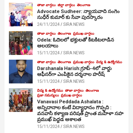
తాజా వార్తలు
జిల్లా వార్తలు
తెలంగాణ
Advocate Sudheer: న్యాయవాది సంగెం
సుధీర్ కుమార్ కు సేవా పురస్కారం
24/11/2024
SIRA NEWS
తాజా వార్తలు
తెలంగాణ
ప్రముఖ వార్తలు
Odela: ఓదెల‌లో భక్తులతో కిటకిటలాడిన
ఆల‌యాలు
15/11/2024
SIRA NEWS
తాజా వార్తలు
తెలంగాణ
ప్రముఖ వార్తలు
విద్య & ఉద్యోగము
Darshanala Harish:గ్రూప్-4లో వార్డు
ఆఫీసర్‌గా ఎంపికైన దర్శనాల హరీష్
15/11/2024
SIRA NEWS
విద్య & ఉద్యోగము
తాజా వార్తలు
తెలంగాణ
ప్రజా సమస్యలు
ప్రముఖ వార్తలు
Vanavasi Peddada Ashalata :
అన్నిదానాల కంటే విద్యాధానం గొప్పది :
వనవాసి కళ్యాణ పరిషత్ ప్రాంత మహిళా సహ
ప్రముఖ్ పెద్దడ ఆశాలత
15/11/2024
SIRA NEWS