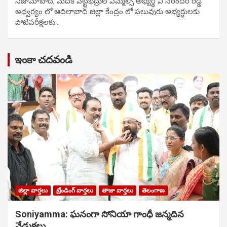
నిజామాబాద్, మెదక్ పట్టభద్రుల ఎమ్మెల్సీ అభ్యర్థి వి నరేందర్ రెడ్డి
అధ్వర్యం లో ఆదిలాబాద్ జిల్లా కేంద్రం లో పలువురు అభ్యర్థులకు
పోటిప‌రీక్ష‌ల‌కు…
ఇంకా చదవండి
జిల్లా వార్తలు
ట్రేండింగ్ వార్తలు
తాజా వార్తలు
తెలంగాణ
Soniyamma: ఘ‌నంగా సోనియా గాంధీ జ‌న్మ‌దిన
వేడుక‌లు