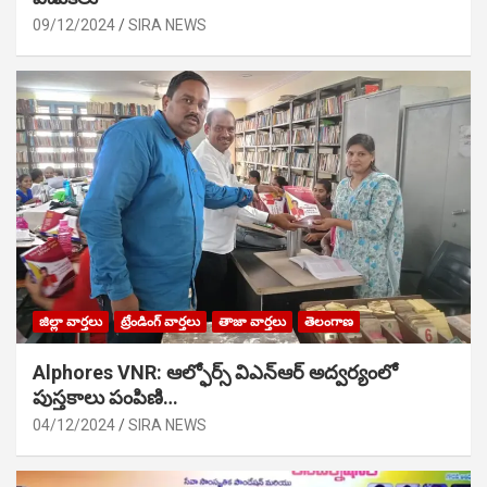
09/12/2024
SIRA NEWS
జిల్లా వార్తలు
ట్రేండింగ్ వార్తలు
తాజా వార్తలు
తెలంగాణ
Alphores VNR: ఆల్ఫోర్స్ విఎన్ఆర్ అద్వర్యంలో
పుస్తకాలు పంపిణి…
04/12/2024
SIRA NEWS