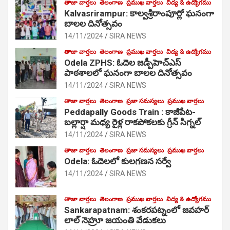
తాజా వార్తలు
తెలంగాణ
ప్రముఖ వార్తలు
విద్య & ఉద్యోగము
Kalvasrirampur: కాల్వశ్రీరాంపూర్లో ఘనంగా
బాలల దినోత్సవం
14/11/2024
SIRA NEWS
తాజా వార్తలు
తెలంగాణ
ప్రముఖ వార్తలు
విద్య & ఉద్యోగము
Odela ZPHS: ఓదెల జ‌డ్పీహెచ్ఎస్
పాఠ‌శాల‌లో ఘనంగా బాలల దినోత్సవం
14/11/2024
SIRA NEWS
తాజా వార్తలు
తెలంగాణ
ప్రజా సమస్యలు
ప్రముఖ వార్తలు
Peddapally Goods Train : కాజీపేట-
బల్లార్షా మధ్య రైళ్ల రాకపోకలకు గ్రీన్ సిగ్నల్
14/11/2024
SIRA NEWS
తాజా వార్తలు
తెలంగాణ
ప్రజా సమస్యలు
ప్రముఖ వార్తలు
Odela: ఓదెలలో కులగణన సర్వే
14/11/2024
SIRA NEWS
తాజా వార్తలు
తెలంగాణ
ప్రముఖ వార్తలు
విద్య & ఉద్యోగము
Sankarapatnam: శంకరపట్నంలో జవహర్
లాల్ నెహ్రూ జయంతి వేడుకలు