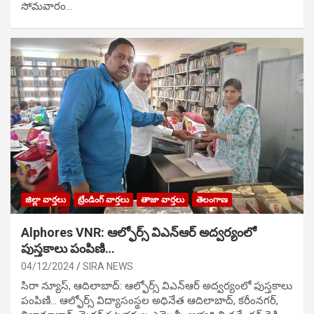
సోమవారం…
జిల్లా వార్తలు
ట్రేండింగ్ వార్తలు
తాజా వార్తలు
తెలంగాణ
Alphores VNR: ఆల్ఫోర్స్ విఎన్ఆర్ అద్వర్యంలో
పుస్తకాలు పంపిణి…
04/12/2024
SIRA NEWS
సిరా న్యూస్, ఆదిలాబాద్: ఆల్ఫోర్స్ విఎన్ఆర్ అద్వర్యంలో పుస్తకాలు
పంపిణి… ఆల్ఫోర్స్ విద్యాసంస్థల అధినేత ఆదిలాబాద్, కరీంనగర్,