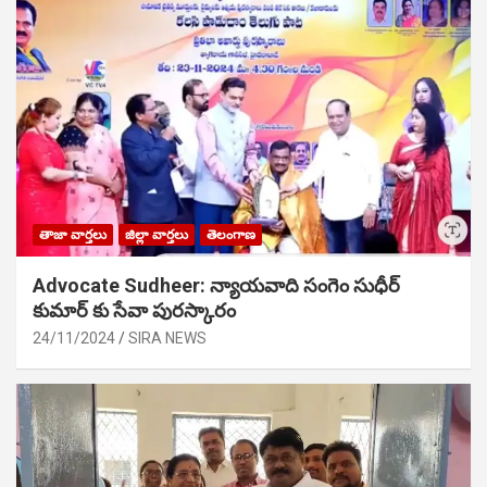
తాజా వార్తలు
జిల్లా వార్తలు
తెలంగాణ
Advocate Sudheer: న్యాయవాది సంగెం సుధీర్
కుమార్ కు సేవా పురస్కారం
24/11/2024
SIRA NEWS