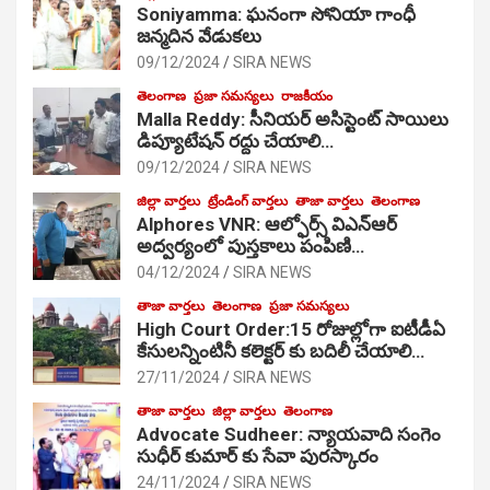
Soniyamma: ఘ‌నంగా సోనియా గాంధీ
జ‌న్మ‌దిన వేడుక‌లు
09/12/2024
SIRA NEWS
తెలంగాణ
ప్రజా సమస్యలు
రాజకీయం
Malla Reddy: సీనియర్ అసిస్టెంట్ సాయిలు
డిప్యూటేషన్ రద్దు చేయాలి…
09/12/2024
SIRA NEWS
జిల్లా వార్తలు
ట్రేండింగ్ వార్తలు
తాజా వార్తలు
తెలంగాణ
Alphores VNR: ఆల్ఫోర్స్ విఎన్ఆర్
అద్వర్యంలో పుస్తకాలు పంపిణి…
04/12/2024
SIRA NEWS
తాజా వార్తలు
తెలంగాణ
ప్రజా సమస్యలు
High Court Order:15 రోజుల్లోగా ఐటీడీఏ
కేసులన్నింటినీ కలెక్టర్ కు బదిలీ చేయాలి…
27/11/2024
SIRA NEWS
తాజా వార్తలు
జిల్లా వార్తలు
తెలంగాణ
Advocate Sudheer: న్యాయవాది సంగెం
సుధీర్ కుమార్ కు సేవా పురస్కారం
24/11/2024
SIRA NEWS