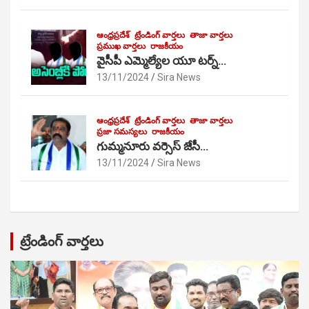
ఆంధ్రప్రదేశ్
ట్రేండింగ్ వార్తలు
తాజా వార్తలు
ప్రముఖ వార్తలు
రాజకీయం
వైసీపీ ఎమ్మెల్యేల యూ టర్న్…
13/11/2024
Sira News
ఆంధ్రప్రదేశ్
ట్రేండింగ్ వార్తలు
తాజా వార్తలు
ప్రజా సమస్యలు
రాజకీయం
గుమ్మనూరు వర్సెస్ జేసీ…
13/11/2024
Sira News
ట్రేండింగ్ వార్తలు