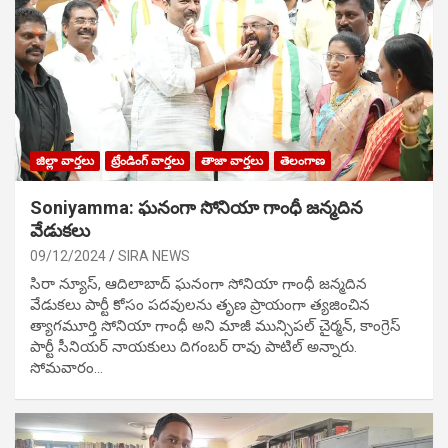
జిల్లా వార్తలు
ట్రేండింగ్ వార్తలు
తాజా వార్తలు
తెలంగాణ
Soniyamma: ఘ‌నంగా సోనియా గాంధీ జ‌న్మ‌దిన
వేడుక‌లు
09/12/2024
SIRA NEWS
సిరా న్యూస్, ఆదిలాబాద్ ఘ‌నంగా సోనియా గాంధీ జ‌న్మ‌దిన
వేడుక‌లు పార్టీ కోసం ప‌ద‌వుల‌ను తృణ ప్రాయంగా త్య‌జించిన
త్యాగమూర్తి సోనియా గాంధీ అని మాజీ మున్సిప‌ల్ చైర్మ‌న్, కాంగ్రెస్
పార్టీ సీనియ‌ర్ నాయ‌కులు దిగంబ‌ర్ రావు పాటిల్ అన్నారు.
సోమవారం…