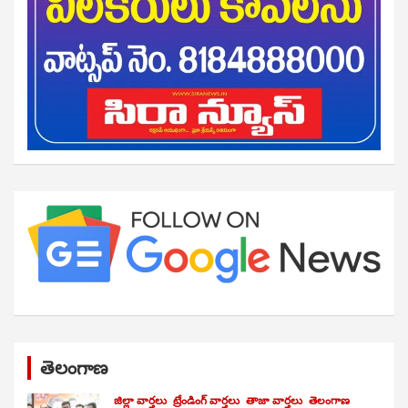
తెలంగాణ
జిల్లా వార్తలు
ట్రేండింగ్ వార్తలు
తాజా వార్తలు
తెలంగాణ