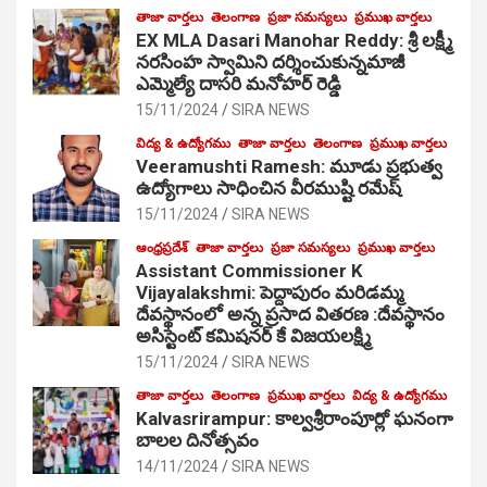
తాజా వార్తలు
తెలంగాణ
ప్రజా సమస్యలు
ప్రముఖ వార్తలు
EX MLA Dasari Manohar Reddy: శ్రీ లక్ష్మీ
నరసింహ స్వామిని దర్శించుకున్నమాజీ
ఎమ్మెల్యే దాసరి మనోహర్ రెడ్డి
15/11/2024
SIRA NEWS
విద్య & ఉద్యోగము
తాజా వార్తలు
తెలంగాణ
ప్రముఖ వార్తలు
Veeramushti Ramesh: మూడు ప్రభుత్వ
ఉద్యోగాలు సాధించిన వీరముష్టి రమేష్
15/11/2024
SIRA NEWS
ఆంధ్రప్రదేశ్
తాజా వార్తలు
ప్రజా సమస్యలు
ప్రముఖ వార్తలు
Assistant Commissioner K
Vijayalakshmi: పెద్దాపురం మరిడమ్మ
దేవస్థానంలో అన్న ప్రసాద వితరణ :దేవస్థానం
అసిస్టెంట్ కమిషనర్ కే విజయలక్ష్మి
15/11/2024
SIRA NEWS
తాజా వార్తలు
తెలంగాణ
ప్రముఖ వార్తలు
విద్య & ఉద్యోగము
Kalvasrirampur: కాల్వశ్రీరాంపూర్లో ఘనంగా
బాలల దినోత్సవం
14/11/2024
SIRA NEWS