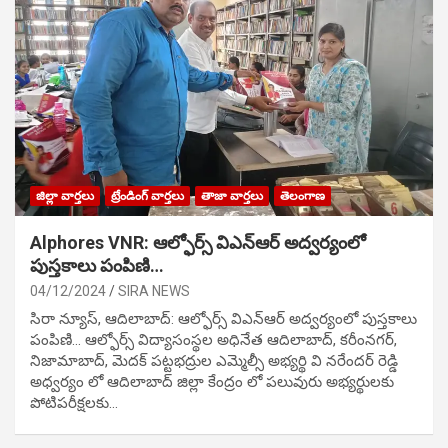
జిల్లా వార్తలు
ట్రేండింగ్ వార్తలు
తాజా వార్తలు
తెలంగాణ
Alphores VNR: ఆల్ఫోర్స్ విఎన్ఆర్ అద్వర్యంలో
పుస్తకాలు పంపిణి…
04/12/2024
SIRA NEWS
సిరా న్యూస్, ఆదిలాబాద్: ఆల్ఫోర్స్ విఎన్ఆర్ అద్వర్యంలో పుస్తకాలు
పంపిణి… ఆల్ఫోర్స్ విద్యాసంస్థల అధినేత ఆదిలాబాద్, కరీంనగర్,
నిజామాబాద్, మెదక్ పట్టభద్రుల ఎమ్మెల్సీ అభ్యర్థి వి నరేందర్ రెడ్డి
అధ్వర్యం లో ఆదిలాబాద్ జిల్లా కేంద్రం లో పలువురు అభ్యర్థులకు
పోటిప‌రీక్ష‌ల‌కు…