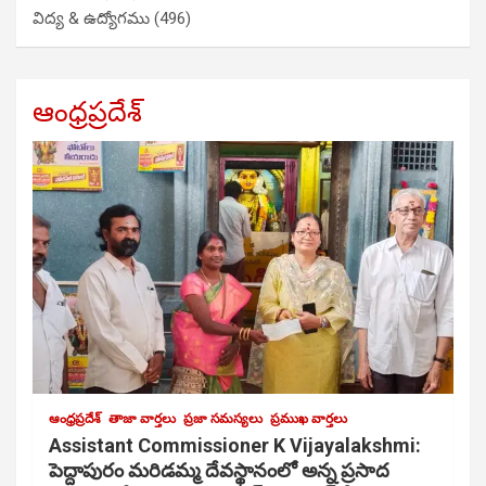
విద్య & ఉద్యోగము
(496)
ఆంధ్రప్రదేశ్
ఆంధ్రప్రదేశ్
తాజా వార్తలు
ప్రజా సమస్యలు
ప్రముఖ వార్తలు
Assistant Commissioner K Vijayalakshmi:
పెద్దాపురం మరిడమ్మ దేవస్థానంలో అన్న ప్రసాద