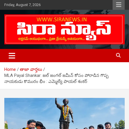
Skip
Friday, August 7, 2026
to
content
Telugu Online News Daily
SIRA NEWS
Home
తాజా వార్తలు
MLA Payal Shankar: జల్ జంగల్ జమీన్ కోసం పోరాడిన గొప్ప
నాయకుడు కొమురం భీం : ఎమ్మెల్యే పాయల్ శంకర్