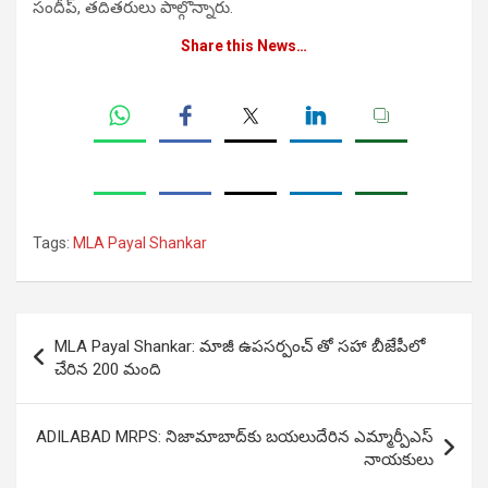
సందీప్, తదితరులు పాల్గొన్నారు.
Share this News…
Tags:
MLA Payal Shankar
Post
MLA Payal Shankar: మాజీ ఉపసర్పంచ్ తో సహా బీజేపీలో
navigation
చేరిన 200 మంది
ADILABAD MRPS: నిజామాబాద్‌కు బ‌య‌లుదేరిన ఎమ్మార్పీఎస్
నాయకులు