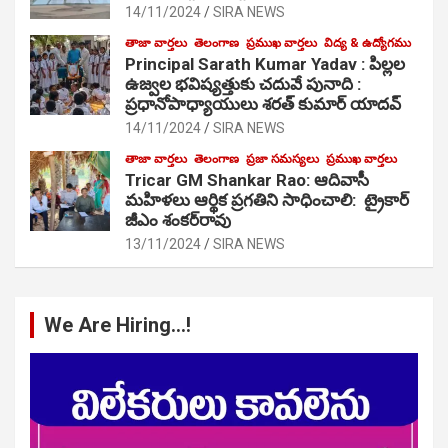
14/11/2024
SIRA NEWS
తాజా వార్తలు
తెలంగాణ
ప్రముఖ వార్తలు
విద్య & ఉద్యోగము
Principal Sarath Kumar Yadav : పిల్లల
ఉజ్వల భవిష్యత్తుకు చదువే పునాది :
ప్రధానోపాధ్యాయులు శరత్ కుమార్ యాదవ్
14/11/2024
SIRA NEWS
తాజా వార్తలు
తెలంగాణ
ప్రజా సమస్యలు
ప్రముఖ వార్తలు
Tricar GM Shankar Rao: ఆదివాసీ
మహిళలు ఆర్థిక ప్రగతిని సాధించాలి: ట్రైకార్
జీఎం శంకర్‌రావు
13/11/2024
SIRA NEWS
We Are Hiring…!