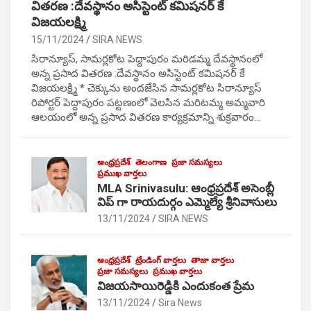
వితరణ :దేవస్థానం అసిస్టెంట్ కమిషనర్ కే
విజయలక్ష్మి
15/11/2024
SIRA NEWS
సిరాన్యూస్, సామర్లకోట పెద్దాపురం మరిడమ్మ దేవస్థానంలో
అన్న ప్రసాద వితరణ :దేవస్థానం అసిస్టెంట్ కమిషనర్ కే
విజయలక్ష్మి * చెక్కును అందజేసిన సామర్లకోట సిరాన్యూస్
రిపోర్టర్ పెద్దాపురం పట్టణంలో వెలసిన మరిటమ్మ అమ్మవారి
ఆలయంలో అన్న ప్రసాద వితరణ కార్యక్రమాన్ని శుక్రవారం…
ఆంధ్రప్రదేశ్
తెలంగాణ
ప్రజా సమస్యలు
ప్రముఖ వార్తలు
MLA Srinivasulu: ఆంధ్రప్రదేశ్ అసెంబ్లీ
విప్ గా రాయదుర్గం ఎమ్మెల్యే శ్రీనివాసులు
13/11/2024
SIRA NEWS
ఆంధ్రప్రదేశ్
ట్రేండింగ్ వార్తలు
తాజా వార్తలు
ప్రజా సమస్యలు
ప్రముఖ వార్తలు
విజయసాయిరెడ్డికి ఎందుకంత ప్రేమ
13/11/2024
Sira News