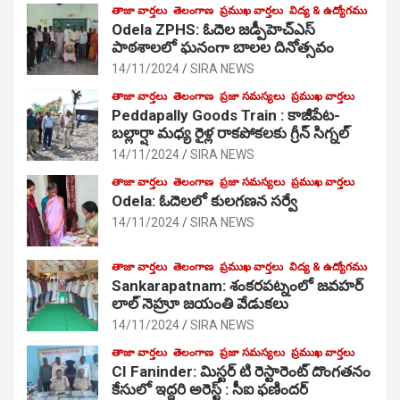
తాజా వార్తలు
తెలంగాణ
ప్రముఖ వార్తలు
విద్య & ఉద్యోగము
Odela ZPHS: ఓదెల జ‌డ్పీహెచ్ఎస్
పాఠ‌శాల‌లో ఘనంగా బాలల దినోత్సవం
14/11/2024
SIRA NEWS
తాజా వార్తలు
తెలంగాణ
ప్రజా సమస్యలు
ప్రముఖ వార్తలు
Peddapally Goods Train : కాజీపేట-
బల్లార్షా మధ్య రైళ్ల రాకపోకలకు గ్రీన్ సిగ్నల్
14/11/2024
SIRA NEWS
తాజా వార్తలు
తెలంగాణ
ప్రజా సమస్యలు
ప్రముఖ వార్తలు
Odela: ఓదెలలో కులగణన సర్వే
14/11/2024
SIRA NEWS
తాజా వార్తలు
తెలంగాణ
ప్రముఖ వార్తలు
విద్య & ఉద్యోగము
Sankarapatnam: శంకరపట్నంలో జవహర్
లాల్ నెహ్రూ జయంతి వేడుకలు
14/11/2024
SIRA NEWS
తాజా వార్తలు
తెలంగాణ
ప్రజా సమస్యలు
ప్రముఖ వార్తలు
CI Faninder: మిస్టర్ టి రెస్టారెంట్ దొంగతనం
కేసులో ఇద్దరి అరెస్ట్ : సీఐ ఫణిందర్