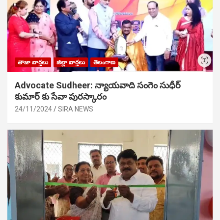
తాజా వార్తలు
జిల్లా వార్తలు
తెలంగాణ
Advocate Sudheer: న్యాయవాది సంగెం సుధీర్
కుమార్ కు సేవా పురస్కారం
24/11/2024
SIRA NEWS