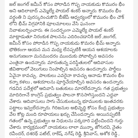
జల్ జంగల్ జమీన్ కోసం పోరాడిన గొప్ప నాయకుడు కొమురం భీం
అని ఆదిలాబాద్ ఎమ్మెల్యే పాయల్ శంకర్ అన్నారు. కొమురం భీం
వర్ధంతి ని పురస్కరించుకొని బీజేపీ ఆధ్వర్యంలో కొమురం భీం చౌక్
లోని భీమ్ విగ్రహానికి పూలమాలలు వేసి ఘనంగా
నివాళులర్పించారు. ఈ సందర్భంగా ఎమ్మెల్యే పాయల్ శంకర్
మాట్లాడుతూ నిరంకుశ పాలనను ఎదిరించడానికి జల్ ,జంగల్,
జమీన్ కోసం పోరాడిన గొప్ప నాయకుడు కొమరం భీమ్ అన్నారు.
భౌతికంగా ఆయన మన మధ్య లేనప్పటికీ ఆయన ఆశయాలకు
అనుగుణంగా మనమందరం ముందుకు పోవాల్సిన అవసరం
ఎంతైనా ఉందన్నారు. మారుతున్న పరిస్థితులలో ఆదివాసుల
జీవితాలలో వెలుగులు నింపాల్సిన అవసరం ఉందన్నారు. పార్టీలు
ఏవైనా కావచ్చు.. పాలకులు ఎవరైనా కావచ్చు ఆనాడు కొమరం భీం
కన్నా కళలు , ఆశ‌యాల‌ను పూర్తిచేయాల్సిన అవసరం ఉందన్నారు.
గడచిన పదేళ్లలో ఆదివాసి బతుకులు మారలేదన్నారు. గత ప్రభుత్వం
మాదిరిగానే కాంగ్రెస్ ప్రభుత్వం పాలనా కొనసాగిస్తుందని ఎద్దవా
చేశారు. ఆదివాసులు సాగు చేసుకుంటున్న భూములకు ఇంతవరకు
పట్టాలు ఇవ్వలేదన్నారు. గిరిజనుల అభివృద్ధి కోసం కేంద్ర ప్రభుత్వం
వేల కోట్ల మంది రూపాయలు ఖర్చు చేసిందన్నారు. అయినప్పటికీ
గతంలో ఉన్న ప్రభుత్వం ఆ నిధులను పక్కదారి పట్టించిందని గుర్తు
చేశారు. కార్యక్రమంలో నాయకులు లాలా మున్నా, జోగుర‌వి, నైతం
రవీందర్, దశరథ్ పటేల్, రాకేష్, నగేష్ రెడ్డి, శ్రీనివాస్, అశోక రెడ్డి ,