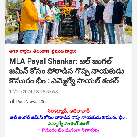
తాజా వార్తలు
తెలంగాణ
ప్రముఖ వార్తలు
MLA Payal Shankar: జల్ జంగల్
జమీన్ కోసం పోరాడిన గొప్ప నాయకుడు
కొమురం భీం : ఎమ్మెల్యే పాయల్ శంకర్
17/10/2024
SIRA NEWS
Post Views:
289
సిరాన్యూస్, ఆదిలాబాద్‌
జల్ జంగల్ జమీన్ కోసం పోరాడిన గొప్ప నాయకుడు కొమురం భీం :
ఎమ్మెల్యే పాయల్ శంకర్
* కొమురం భీం ఘనంగా నివాళులు