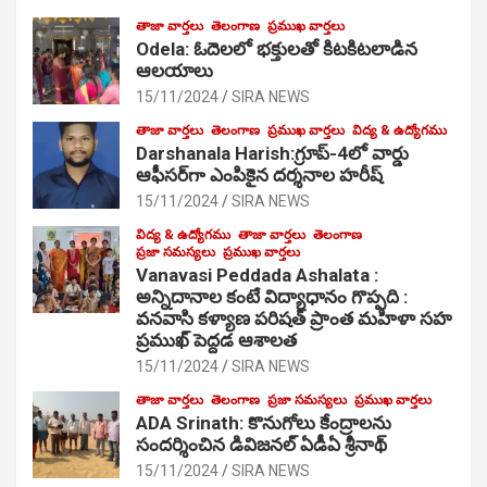
తాజా వార్తలు
తెలంగాణ
ప్రముఖ వార్తలు
Odela: ఓదెల‌లో భక్తులతో కిటకిటలాడిన
ఆల‌యాలు
15/11/2024
SIRA NEWS
తాజా వార్తలు
తెలంగాణ
ప్రముఖ వార్తలు
విద్య & ఉద్యోగము
Darshanala Harish:గ్రూప్-4లో వార్డు
ఆఫీసర్‌గా ఎంపికైన దర్శనాల హరీష్
15/11/2024
SIRA NEWS
విద్య & ఉద్యోగము
తాజా వార్తలు
తెలంగాణ
ప్రజా సమస్యలు
ప్రముఖ వార్తలు
Vanavasi Peddada Ashalata :
అన్నిదానాల కంటే విద్యాధానం గొప్పది :
వనవాసి కళ్యాణ పరిషత్ ప్రాంత మహిళా సహ
ప్రముఖ్ పెద్దడ ఆశాలత
15/11/2024
SIRA NEWS
తాజా వార్తలు
తెలంగాణ
ప్రజా సమస్యలు
ప్రముఖ వార్తలు
ADA Srinath: కొనుగోలు కేంద్రాల‌ను
సంద‌ర్శించిన డివిజనల్ ఏడీఏ శ్రీనాథ్
15/11/2024
SIRA NEWS