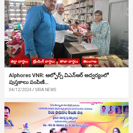
జిల్లా వార్తలు
ట్రేండింగ్ వార్తలు
తాజా వార్తలు
తెలంగాణ
Alphores VNR: ఆల్ఫోర్స్ విఎన్ఆర్ అద్వర్యంలో
పుస్తకాలు పంపిణి…
04/12/2024
SIRA NEWS