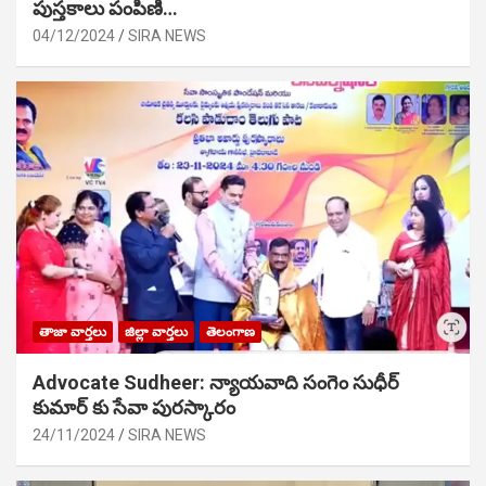
పుస్తకాలు పంపిణి…
04/12/2024
SIRA NEWS
తాజా వార్తలు
జిల్లా వార్తలు
తెలంగాణ
Advocate Sudheer: న్యాయవాది సంగెం సుధీర్
కుమార్ కు సేవా పురస్కారం
24/11/2024
SIRA NEWS