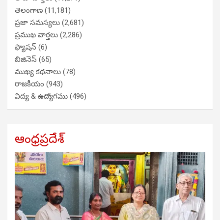
తెలంగాణ
(11,181)
ప్రజా సమస్యలు
(2,681)
ప్రముఖ వార్తలు
(2,286)
ఫ్యాషన్
(6)
బిజినెస్
(65)
ముఖ్య కథనాలు
(78)
రాజకీయం
(943)
విద్య & ఉద్యోగము
(496)
ఆంధ్రప్రదేశ్