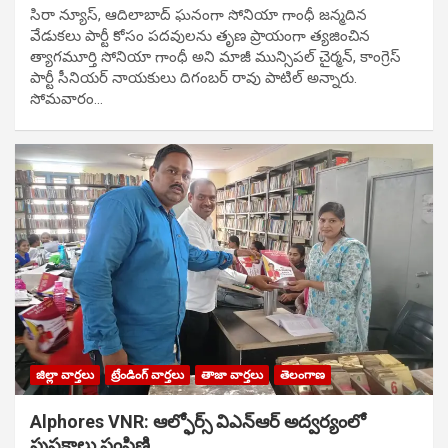
సిరా న్యూస్, ఆదిలాబాద్ ఘ‌నంగా సోనియా గాంధీ జ‌న్మ‌దిన
వేడుక‌లు పార్టీ కోసం ప‌ద‌వుల‌ను తృణ ప్రాయంగా త్య‌జించిన
త్యాగమూర్తి సోనియా గాంధీ అని మాజీ మున్సిప‌ల్ చైర్మ‌న్, కాంగ్రెస్
పార్టీ సీనియ‌ర్ నాయ‌కులు దిగంబ‌ర్ రావు పాటిల్ అన్నారు.
సోమవారం…
జిల్లా వార్తలు
ట్రేండింగ్ వార్తలు
తాజా వార్తలు
తెలంగాణ
Alphores VNR: ఆల్ఫోర్స్ విఎన్ఆర్ అద్వర్యంలో
పుస్తకాలు పంపిణి…