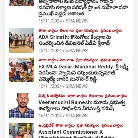
అన్నిదానాల కంటే విద్యాధానం గొప్పది :
వనవాసి కళ్యాణ పరిషత్ ప్రాంత మహిళా సహ
ప్రముఖ్ పెద్దడ ఆశాలత
15/11/2024
SIRA NEWS
తాజా వార్తలు
తెలంగాణ
ప్రజా సమస్యలు
ప్రముఖ వార్తలు
ADA Srinath: కొనుగోలు కేంద్రాల‌ను
సంద‌ర్శించిన డివిజనల్ ఏడీఏ శ్రీనాథ్
15/11/2024
SIRA NEWS
తాజా వార్తలు
తెలంగాణ
ప్రజా సమస్యలు
ప్రముఖ వార్తలు
EX MLA Dasari Manohar Reddy: శ్రీ లక్ష్మీ
నరసింహ స్వామిని దర్శించుకున్నమాజీ
ఎమ్మెల్యే దాసరి మనోహర్ రెడ్డి
15/11/2024
SIRA NEWS
విద్య & ఉద్యోగము
తాజా వార్తలు
తెలంగాణ
ప్రముఖ వార్తలు
Veeramushti Ramesh: మూడు ప్రభుత్వ
ఉద్యోగాలు సాధించిన వీరముష్టి రమేష్
15/11/2024
SIRA NEWS
ఆంధ్రప్రదేశ్
తాజా వార్తలు
ప్రజా సమస్యలు
ప్రముఖ వార్తలు
Assistant Commissioner K
Vijayalakshmi: పెద్దాపురం మరిడమ్మ