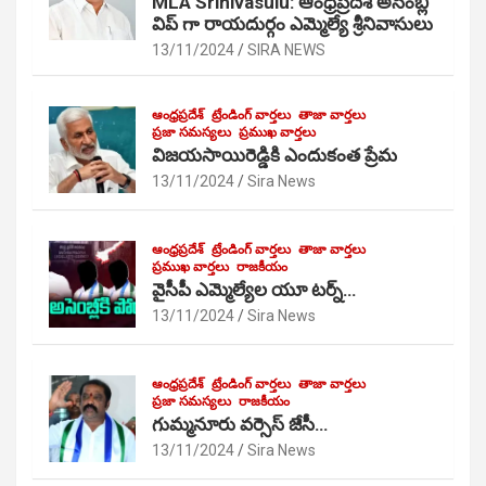
MLA Srinivasulu: ఆంధ్రప్రదేశ్ అసెంబ్లీ
విప్ గా రాయదుర్గం ఎమ్మెల్యే శ్రీనివాసులు
13/11/2024
SIRA NEWS
ఆంధ్రప్రదేశ్
ట్రేండింగ్ వార్తలు
తాజా వార్తలు
ప్రజా సమస్యలు
ప్రముఖ వార్తలు
విజయసాయిరెడ్డికి ఎందుకంత ప్రేమ
13/11/2024
Sira News
ఆంధ్రప్రదేశ్
ట్రేండింగ్ వార్తలు
తాజా వార్తలు
ప్రముఖ వార్తలు
రాజకీయం
వైసీపీ ఎమ్మెల్యేల యూ టర్న్…
13/11/2024
Sira News
ఆంధ్రప్రదేశ్
ట్రేండింగ్ వార్తలు
తాజా వార్తలు
ప్రజా సమస్యలు
రాజకీయం
గుమ్మనూరు వర్సెస్ జేసీ…
13/11/2024
Sira News