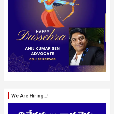
We Are Hiring…!