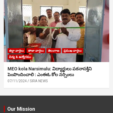
జిల్లా వార్తలు
తాజా వార్తలు
తెలంగాణ
ప్రముఖ వార్తలు
విద్య & ఉద్యోగము
MEO kola Narsimulu: విద్యార్థులు పఠ‌నాసక్తిని
పెంపొందించాలి : ఎంఈఓ కోల నర్సింలు
07/11/2024
SIRA NEWS
Our Mission