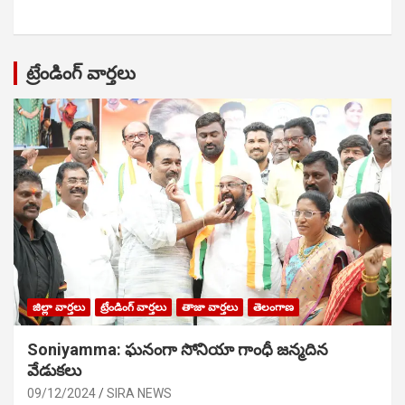
ట్రేండింగ్ వార్తలు
జిల్లా వార్తలు
ట్రేండింగ్ వార్తలు
తాజా వార్తలు
తెలంగాణ
Soniyamma: ఘ‌నంగా సోనియా గాంధీ జ‌న్మ‌దిన
వేడుక‌లు
09/12/2024
SIRA NEWS