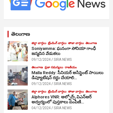
తెలంగాణ
జిల్లా వార్తలు
ట్రేండింగ్ వార్తలు
తాజా వార్తలు
తెలంగాణ
Soniyamma: ఘ‌నంగా సోనియా గాంధీ
జ‌న్మ‌దిన వేడుక‌లు
09/12/2024
SIRA NEWS
తెలంగాణ
ప్రజా సమస్యలు
రాజకీయం
Malla Reddy: సీనియర్ అసిస్టెంట్ సాయిలు
డిప్యూటేషన్ రద్దు చేయాలి…
09/12/2024
SIRA NEWS
జిల్లా వార్తలు
ట్రేండింగ్ వార్తలు
తాజా వార్తలు
తెలంగాణ
Alphores VNR: ఆల్ఫోర్స్ విఎన్ఆర్
అద్వర్యంలో పుస్తకాలు పంపిణి…
04/12/2024
SIRA NEWS