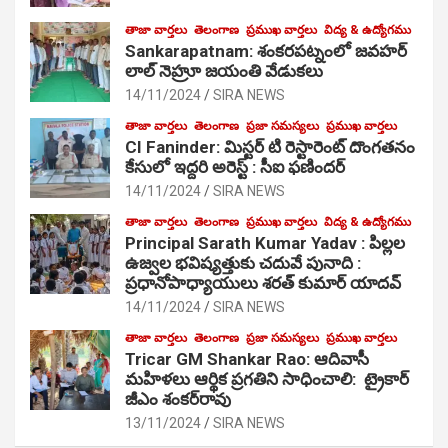
తాజా వార్తలు
తెలంగాణ
ప్రముఖ వార్తలు
విద్య & ఉద్యోగము
Sankarapatnam: శంకరపట్నంలో జవహర్
లాల్ నెహ్రూ జయంతి వేడుకలు
14/11/2024
SIRA NEWS
తాజా వార్తలు
తెలంగాణ
ప్రజా సమస్యలు
ప్రముఖ వార్తలు
CI Faninder: మిస్టర్ టి రెస్టారెంట్ దొంగతనం
కేసులో ఇద్దరి అరెస్ట్ : సీఐ ఫణిందర్
14/11/2024
SIRA NEWS
తాజా వార్తలు
తెలంగాణ
ప్రముఖ వార్తలు
విద్య & ఉద్యోగము
Principal Sarath Kumar Yadav : పిల్లల
ఉజ్వల భవిష్యత్తుకు చదువే పునాది :
ప్రధానోపాధ్యాయులు శరత్ కుమార్ యాదవ్
14/11/2024
SIRA NEWS
తాజా వార్తలు
తెలంగాణ
ప్రజా సమస్యలు
ప్రముఖ వార్తలు
Tricar GM Shankar Rao: ఆదివాసీ
మహిళలు ఆర్థిక ప్రగతిని సాధించాలి: ట్రైకార్
జీఎం శంకర్‌రావు
13/11/2024
SIRA NEWS