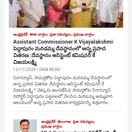
ఆంధ్రప్రదేశ్
తాజా వార్తలు
ప్రజా సమస్యలు
ప్రముఖ వార్తలు
Assistant Commissioner K Vijayalakshmi:
పెద్దాపురం మరిడమ్మ దేవస్థానంలో అన్న ప్రసాద
వితరణ :దేవస్థానం అసిస్టెంట్ కమిషనర్ కే
విజయలక్ష్మి
15/11/2024
SIRA NEWS
సిరాన్యూస్, సామర్లకోట పెద్దాపురం మరిడమ్మ దేవస్థానంలో
అన్న ప్రసాద వితరణ :దేవస్థానం అసిస్టెంట్ కమిషనర్ కే
విజయలక్ష్మి * చెక్కును అందజేసిన సామర్లకోట సిరాన్యూస్
రిపోర్టర్ పెద్దాపురం పట్టణంలో వెలసిన మరిటమ్మ అమ్మవారి
ఆలయంలో అన్న ప్రసాద వితరణ కార్యక్రమాన్ని శుక్రవారం…
ఆంధ్రప్రదేశ్
తెలంగాణ
ప్రజా సమస్యలు
ప్రముఖ వార్తలు