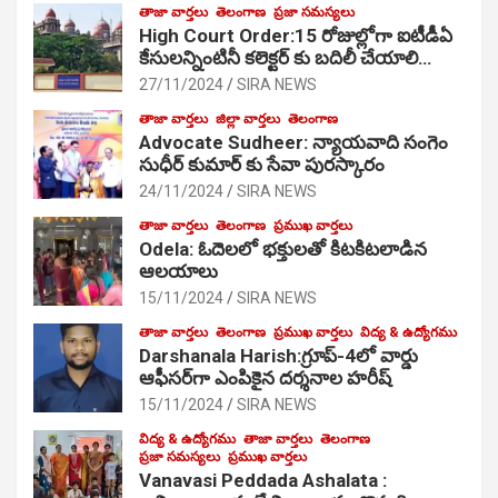
తాజా వార్తలు
తెలంగాణ
ప్రజా సమస్యలు
High Court Order:15 రోజుల్లోగా ఐటీడీఏ
కేసులన్నింటినీ కలెక్టర్ కు బదిలీ చేయాలి…
27/11/2024
SIRA NEWS
తాజా వార్తలు
జిల్లా వార్తలు
తెలంగాణ
Advocate Sudheer: న్యాయవాది సంగెం
సుధీర్ కుమార్ కు సేవా పురస్కారం
24/11/2024
SIRA NEWS
తాజా వార్తలు
తెలంగాణ
ప్రముఖ వార్తలు
Odela: ఓదెల‌లో భక్తులతో కిటకిటలాడిన
ఆల‌యాలు
15/11/2024
SIRA NEWS
తాజా వార్తలు
తెలంగాణ
ప్రముఖ వార్తలు
విద్య & ఉద్యోగము
Darshanala Harish:గ్రూప్-4లో వార్డు
ఆఫీసర్‌గా ఎంపికైన దర్శనాల హరీష్
15/11/2024
SIRA NEWS
విద్య & ఉద్యోగము
తాజా వార్తలు
తెలంగాణ
ప్రజా సమస్యలు
ప్రముఖ వార్తలు
Vanavasi Peddada Ashalata :