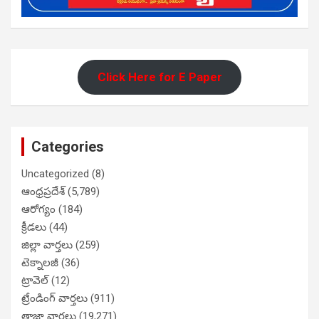
Click Here for E Paper
Categories
Uncategorized
(8)
ఆంధ్రప్రదేశ్
(5,789)
ఆరోగ్యం
(184)
క్రీడలు
(44)
జిల్లా వార్తలు
(259)
టెక్నాలజీ
(36)
ట్రావెల్
(12)
ట్రేండింగ్ వార్తలు
(911)
తాజా వార్తలు
(19,271)