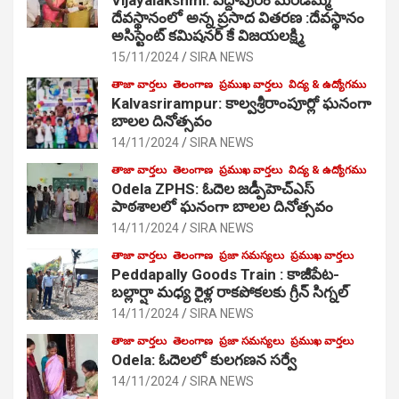
దేవస్థానంలో అన్న ప్రసాద వితరణ :దేవస్థానం
అసిస్టెంట్ కమిషనర్ కే విజయలక్ష్మి
15/11/2024
SIRA NEWS
తాజా వార్తలు
తెలంగాణ
ప్రముఖ వార్తలు
విద్య & ఉద్యోగము
Kalvasrirampur: కాల్వశ్రీరాంపూర్లో ఘనంగా
బాలల దినోత్సవం
14/11/2024
SIRA NEWS
తాజా వార్తలు
తెలంగాణ
ప్రముఖ వార్తలు
విద్య & ఉద్యోగము
Odela ZPHS: ఓదెల జ‌డ్పీహెచ్ఎస్
పాఠ‌శాల‌లో ఘనంగా బాలల దినోత్సవం
14/11/2024
SIRA NEWS
తాజా వార్తలు
తెలంగాణ
ప్రజా సమస్యలు
ప్రముఖ వార్తలు
Peddapally Goods Train : కాజీపేట-
బల్లార్షా మధ్య రైళ్ల రాకపోకలకు గ్రీన్ సిగ్నల్
14/11/2024
SIRA NEWS
తాజా వార్తలు
తెలంగాణ
ప్రజా సమస్యలు
ప్రముఖ వార్తలు
Odela: ఓదెలలో కులగణన సర్వే
14/11/2024
SIRA NEWS