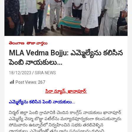
తెలంగాణ
తాజా వార్తలు
MLA Vedma Bojju: ఎమ్మెల్యేను కలిసిన
పెంబి నాయకులు…
18/12/2023
SIRA NEWS
Post Views:
267
సిరా న్యూస్, ఖానాపూర్‌:
ఎమ్మెల్యేను కలిసిన పెంబి నాయకులు…
నిర్మల్‌ జిల్లా పెంబి గ్రామానికి చెందిన కాంగ్రేస్‌ నాయకులు ఖానాపూర్‌
ఎమ్మెల్యే వెడ్మా బొజ్జు పటేల్‌ను మర్యాదపూర్వకంగా కలుసుకున్నారు.
సోమవారం ఉట్నూర్‌లో నిర్వహించిన సభకు తరలివెళ్ళిన
నాయకులు, ఎమ్మెల్యేతో తమ గ్రామ సమస్యలను గురించి