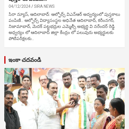
04/12/2024
SIRA NEWS
సిరా న్యూస్, ఆదిలాబాద్: ఆల్ఫోర్స్ విఎన్ఆర్ అద్వర్యంలో పుస్తకాలు
పంపిణి… ఆల్ఫోర్స్ విద్యాసంస్థల అధినేత ఆదిలాబాద్, కరీంనగర్,
నిజామాబాద్, మెదక్ పట్టభద్రుల ఎమ్మెల్సీ అభ్యర్థి వి నరేందర్ రెడ్డి
అధ్వర్యం లో ఆదిలాబాద్ జిల్లా కేంద్రం లో పలువురు అభ్యర్థులకు
పోటిప‌రీక్ష‌ల‌కు…
ఇంకా చదవండి