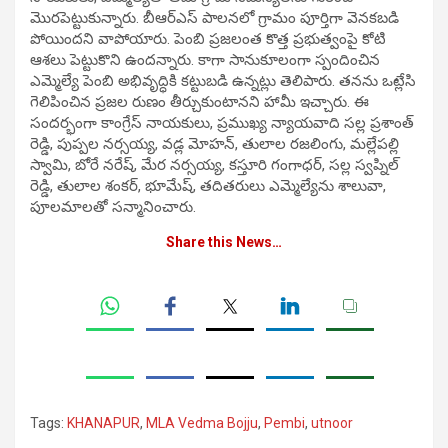
మొరపెట్టుకున్నారు. బీఆర్‌ఎస్‌ పాలనలో గ్రామం పూర్తిగా వెనకబడి
పోయిందని వాపోయారు. పెంబి ప్రజలంత కొత్త ప్రభుత్వంపై కోటి
ఆశలు పెట్టుకొని ఉందన్నారు. కాగా సానుకూలంగా స్పందించిన
ఎమ్మెల్యే పెంబి అభివృద్ధికి కట్టుబడి ఉన్నట్లు తెలిపారు. తనను ఒట్లేసి
గెలిపించిన ప్రజల రుణం తీర్చుకుంటానని హామీ ఇచ్చారు. ఈ
సందర్భంగా కాంగ్రేస్‌ నాయకులు, ప్రముఖ్య న్యాయవాది సల్ల ప్రశాంత్‌
రెడ్డి, పుప్పల నర్సయ్య, వడ్ల మోహన్, తులాల రజలింగు, మల్లేపల్లి
స్వామి, బోరే నరేష్, మేర నర్సయ్య, కస్తూరి గంగాధర్, సల్ల స్వప్నిల్‌
రెడ్డి, తులాల శంకర్, భూమేష్, తదితరులు ఎమ్మెల్యేను శాలువా,
పూలమాలతో సన్మానించారు.
Share this News…
Tags:
KHANAPUR
,
MLA Vedma Bojju
,
Pembi
,
utnoor