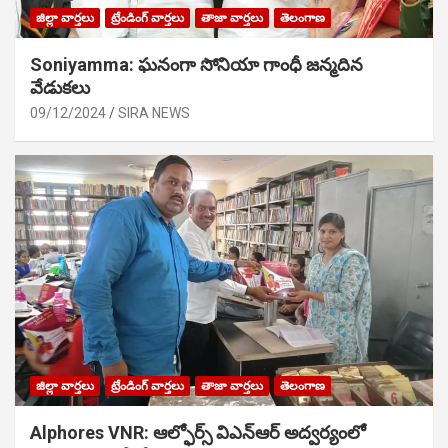
జిల్లా వార్తలు
ట్రేండింగ్ వార్తలు
తాజా వార్తలు
తెలంగాణ
Soniyamma: ఘ‌నంగా సోనియా గాంధీ జ‌న్మ‌దిన
వేడుక‌లు
09/12/2024
SIRA NEWS
జిల్లా వార్తలు
ట్రేండింగ్ వార్తలు
తాజా వార్తలు
తెలంగాణ
Alphores VNR: ఆల్ఫోర్స్ విఎన్ఆర్ అద్వర్యంలో