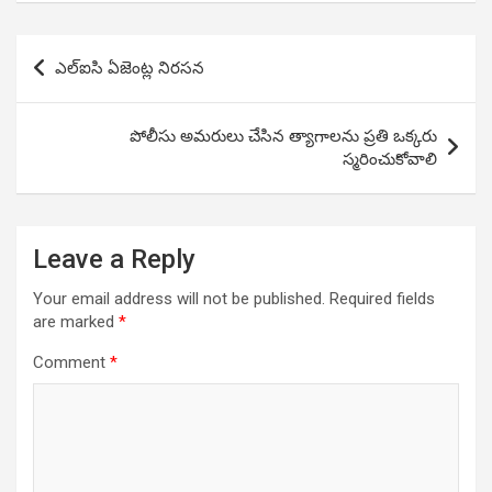
Post
ఎల్ఐసి ఏజెంట్ల నిరసన
navigation
పోలీసు అమరులు చేసిన త్యాగాలను ప్రతి ఒక్కరు
స్మరించుకోవాలి
Leave a Reply
Your email address will not be published.
Required fields
are marked
*
Comment
*