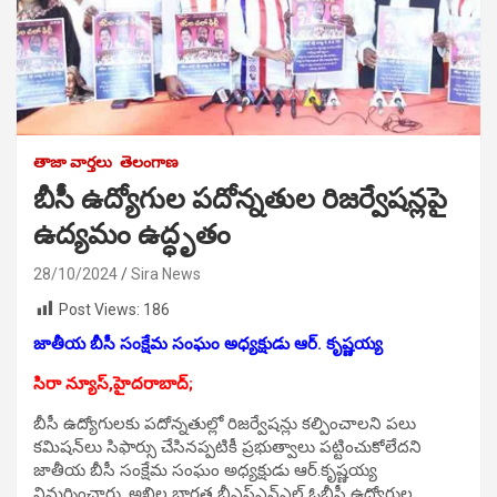
తాజా వార్తలు
తెలంగాణ
బీసీ ఉద్యోగుల పదోన్నతుల రిజర్వేషన్లపై
ఉద్యమం ఉద్ధృతం
28/10/2024
Sira News
Post Views:
186
జాతీయ బీసీ సంక్షేమ సంఘం అధ్యక్షుడు ఆర్‌. కృష్ణయ్య
సిరా న్యూస్,హైదరాబాద్;
బీసీ ఉద్యోగులకు పదోన్నతుల్లో రిజర్వేషన్లు కల్పించాలని పలు
కమిషన్‌లు సిఫార్సు చేసినప్పటికీ ప్రభుత్వాలు పట్టించుకోలేదని
జాతీయ బీసీ సంక్షేమ సంఘం అధ్యక్షుడు ఆర్‌.కృష్ణయ్య
విమర్శించారు. అఖిల భారత బీఎస్‌ఎన్‌ఎల్‌ ఓబీసీ ఉద్యోగుల