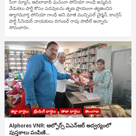
సిరా న్యూస్, ఆదిలాబాద్ ఘ‌నంగా సోనియా గాంధీ జ‌న్మ‌దిన
వేడుక‌లు పార్టీ కోసం ప‌ద‌వుల‌ను తృణ ప్రాయంగా త్య‌జించిన
త్యాగమూర్తి సోనియా గాంధీ అని మాజీ మున్సిప‌ల్ చైర్మ‌న్, కాంగ్రెస్
పార్టీ సీనియ‌ర్ నాయ‌కులు దిగంబ‌ర్ రావు పాటిల్ అన్నారు.
సోమవారం…
జిల్లా వార్తలు
ట్రేండింగ్ వార్తలు
తాజా వార్తలు
తెలంగాణ
Alphores VNR: ఆల్ఫోర్స్ విఎన్ఆర్ అద్వర్యంలో
పుస్తకాలు పంపిణి…