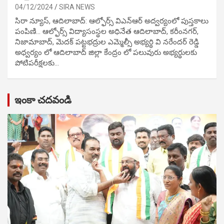
04/12/2024
SIRA NEWS
సిరా న్యూస్, ఆదిలాబాద్: ఆల్ఫోర్స్ విఎన్ఆర్ అద్వర్యంలో పుస్తకాలు
పంపిణి… ఆల్ఫోర్స్ విద్యాసంస్థల అధినేత ఆదిలాబాద్, కరీంనగర్,
నిజామాబాద్, మెదక్ పట్టభద్రుల ఎమ్మెల్సీ అభ్యర్థి వి నరేందర్ రెడ్డి
అధ్వర్యం లో ఆదిలాబాద్ జిల్లా కేంద్రం లో పలువురు అభ్యర్థులకు
పోటిప‌రీక్ష‌ల‌కు…
ఇంకా చదవండి