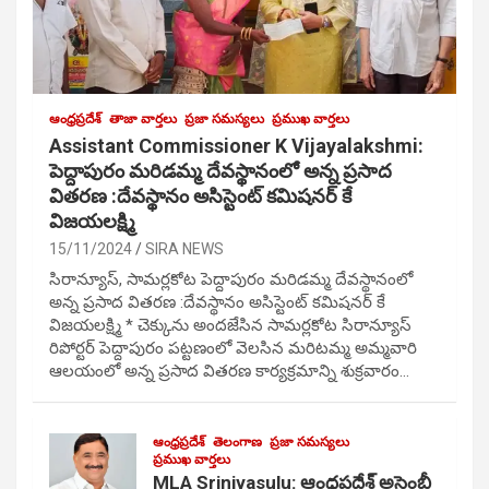
ఆంధ్రప్రదేశ్
తాజా వార్తలు
ప్రజా సమస్యలు
ప్రముఖ వార్తలు
Assistant Commissioner K Vijayalakshmi:
పెద్దాపురం మరిడమ్మ దేవస్థానంలో అన్న ప్రసాద
వితరణ :దేవస్థానం అసిస్టెంట్ కమిషనర్ కే
విజయలక్ష్మి
15/11/2024
SIRA NEWS
సిరాన్యూస్, సామర్లకోట పెద్దాపురం మరిడమ్మ దేవస్థానంలో
అన్న ప్రసాద వితరణ :దేవస్థానం అసిస్టెంట్ కమిషనర్ కే
విజయలక్ష్మి * చెక్కును అందజేసిన సామర్లకోట సిరాన్యూస్
రిపోర్టర్ పెద్దాపురం పట్టణంలో వెలసిన మరిటమ్మ అమ్మవారి
ఆలయంలో అన్న ప్రసాద వితరణ కార్యక్రమాన్ని శుక్రవారం…
ఆంధ్రప్రదేశ్
తెలంగాణ
ప్రజా సమస్యలు
ప్రముఖ వార్తలు
MLA Srinivasulu: ఆంధ్రప్రదేశ్ అసెంబ్లీ