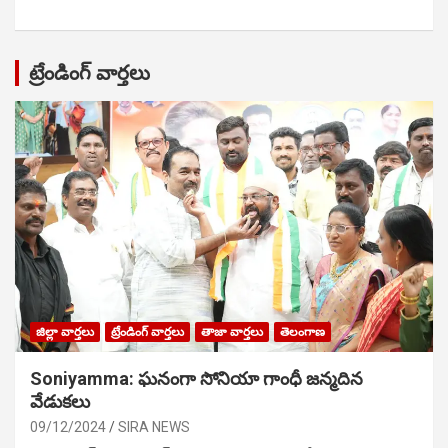
ట్రేండింగ్ వార్తలు
జిల్లా వార్తలు
ట్రేండింగ్ వార్తలు
తాజా వార్తలు
తెలంగాణ
Soniyamma: ఘ‌నంగా సోనియా గాంధీ జ‌న్మ‌దిన
వేడుక‌లు
09/12/2024
SIRA NEWS