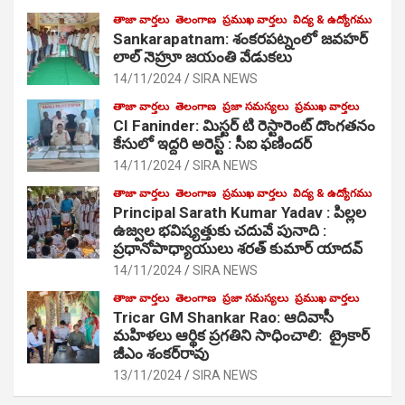
తాజా వార్తలు
తెలంగాణ
ప్రముఖ వార్తలు
విద్య & ఉద్యోగము
Sankarapatnam: శంకరపట్నంలో జవహర్
లాల్ నెహ్రూ జయంతి వేడుకలు
14/11/2024
SIRA NEWS
తాజా వార్తలు
తెలంగాణ
ప్రజా సమస్యలు
ప్రముఖ వార్తలు
CI Faninder: మిస్టర్ టి రెస్టారెంట్ దొంగతనం
కేసులో ఇద్దరి అరెస్ట్ : సీఐ ఫణిందర్
14/11/2024
SIRA NEWS
తాజా వార్తలు
తెలంగాణ
ప్రముఖ వార్తలు
విద్య & ఉద్యోగము
Principal Sarath Kumar Yadav : పిల్లల
ఉజ్వల భవిష్యత్తుకు చదువే పునాది :
ప్రధానోపాధ్యాయులు శరత్ కుమార్ యాదవ్
14/11/2024
SIRA NEWS
తాజా వార్తలు
తెలంగాణ
ప్రజా సమస్యలు
ప్రముఖ వార్తలు
Tricar GM Shankar Rao: ఆదివాసీ
మహిళలు ఆర్థిక ప్రగతిని సాధించాలి: ట్రైకార్
జీఎం శంకర్‌రావు
13/11/2024
SIRA NEWS