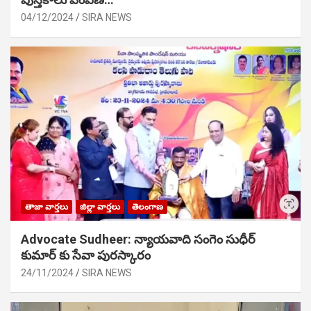
04/12/2024
SIRA NEWS
తాజా వార్తలు
జిల్లా వార్తలు
తెలంగాణ
Advocate Sudheer: న్యాయవాది సంగెం సుధీర్
కుమార్ కు సేవా పురస్కారం
24/11/2024
SIRA NEWS