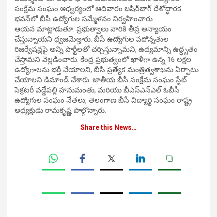
సంక్షేమ సంఘం ఆధ్వర్యంలో ఆదివారం బషీర్‌బాగ్‌ దేశోద్ధారక
భవన్‌లో బీసీ ఉద్యోగుల సమ్మేళనం నిర్వహించారు.
ఆయన మాట్లాడుతూ. ప్రభుత్వాలు వారికి తీవ్ర అన్యాయం
చేస్తున్నాయని ధ్వజమెత్తారు. బీసీ ఉద్యోగుల పదోన్నతుల
రిజర్వేషన్లపై అన్ని పార్టీలతో చర్చిస్తున్నామని, ఉద్యమాన్ని ఉద్ధృతం
చేస్తామని వెల్లడించారు. కేంద్ర ప్రభుత్వంలో ఖాళీగా ఉన్న 16 లక్షల
ఉద్యోగాలను భర్తీ చేయాలని, బీసీ ప్రత్యేక మంత్రిత్వశాఖను ఏర్పాటు
చేయాలని డిమాండ్‌ చేశారు. జాతీయ బీసీ సంక్షేమ సంఘం స్టేట్
సెక్రటరీ వడ్డేపల్లి హనుమంతు, మరియు బీఎస్‌ఎన్‌ఎల్‌ ఓబీసీ
ఉద్యోగుల సంఘం నేతలు, తెలంగాణ బీసీ విద్యార్థి సంఘం రాష్ట్ర
అధ్యక్షుడు రామకృష్ణ పాల్గొన్నారు.
Share this News…