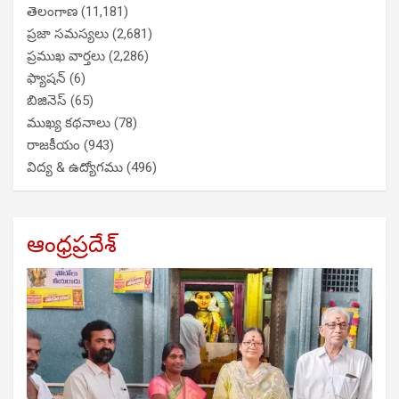
తెలంగాణ
(11,181)
ప్రజా సమస్యలు
(2,681)
ప్రముఖ వార్తలు
(2,286)
ఫ్యాషన్
(6)
బిజినెస్
(65)
ముఖ్య కథనాలు
(78)
రాజకీయం
(943)
విద్య & ఉద్యోగము
(496)
ఆంధ్రప్రదేశ్