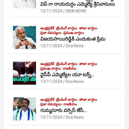
విప్ గా రాయదుర్గం ఎమ్మెల్యే శ్రీనివాసులు
13/11/2024
SIRA NEWS
ఆంధ్రప్రదేశ్
ట్రేండింగ్ వార్తలు
తాజా వార్తలు
ప్రజా సమస్యలు
ప్రముఖ వార్తలు
విజయసాయిరెడ్డికి ఎందుకంత ప్రేమ
13/11/2024
Sira News
ఆంధ్రప్రదేశ్
ట్రేండింగ్ వార్తలు
తాజా వార్తలు
ప్రముఖ వార్తలు
రాజకీయం
వైసీపీ ఎమ్మెల్యేల యూ టర్న్…
13/11/2024
Sira News
ఆంధ్రప్రదేశ్
ట్రేండింగ్ వార్తలు
తాజా వార్తలు
ప్రజా సమస్యలు
రాజకీయం
గుమ్మనూరు వర్సెస్ జేసీ…
13/11/2024
Sira News