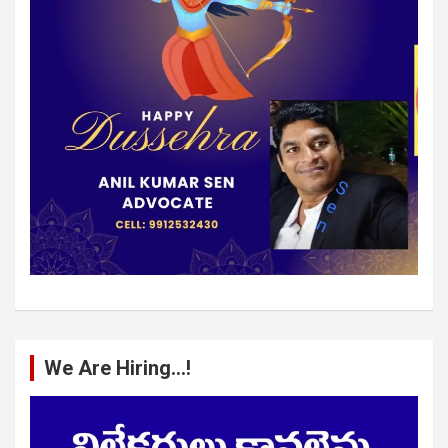
We Are Hiring…!