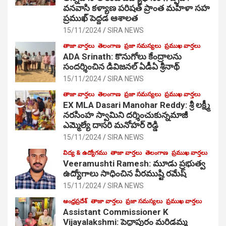
వనవాసి కళ్యాణ పరిషత్ ప్రాంత మహిళా సహ
ప్రముఖ్ పెద్దడ ఆశాలత
15/11/2024
SIRA NEWS
తాజా వార్తలు
తెలంగాణ
ప్రజా సమస్యలు
ప్రముఖ వార్తలు
ADA Srinath: కొనుగోలు కేంద్రాల‌ను
సంద‌ర్శించిన డివిజనల్ ఏడీఏ శ్రీనాథ్
15/11/2024
SIRA NEWS
తాజా వార్తలు
తెలంగాణ
ప్రజా సమస్యలు
ప్రముఖ వార్తలు
EX MLA Dasari Manohar Reddy: శ్రీ లక్ష్మీ
నరసింహ స్వామిని దర్శించుకున్నమాజీ
ఎమ్మెల్యే దాసరి మనోహర్ రెడ్డి
15/11/2024
SIRA NEWS
విద్య & ఉద్యోగము
తాజా వార్తలు
తెలంగాణ
ప్రముఖ వార్తలు
Veeramushti Ramesh: మూడు ప్రభుత్వ
ఉద్యోగాలు సాధించిన వీరముష్టి రమేష్
15/11/2024
SIRA NEWS
ఆంధ్రప్రదేశ్
తాజా వార్తలు
ప్రజా సమస్యలు
ప్రముఖ వార్తలు
Assistant Commissioner K
Vijayalakshmi: పెద్దాపురం మరిడమ్మ