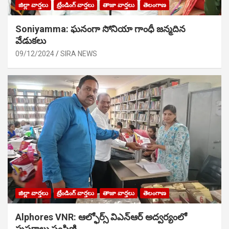
జిల్లా వార్తలు
ట్రేండింగ్ వార్తలు
తాజా వార్తలు
తెలంగాణ
Soniyamma: ఘ‌నంగా సోనియా గాంధీ జ‌న్మ‌దిన
వేడుక‌లు
09/12/2024
SIRA NEWS
జిల్లా వార్తలు
ట్రేండింగ్ వార్తలు
తాజా వార్తలు
తెలంగాణ
Alphores VNR: ఆల్ఫోర్స్ విఎన్ఆర్ అద్వర్యంలో
పుస్తకాలు పంపిణి…