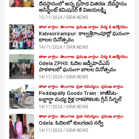
దేవస్థానంలో అన్న ప్రసాద వితరణ :దేవస్థానం
అసిస్టెంట్ కమిషనర్ కే విజయలక్ష్మి
15/11/2024
SIRA NEWS
తాజా వార్తలు
తెలంగాణ
ప్రముఖ వార్తలు
విద్య & ఉద్యోగము
Kalvasrirampur: కాల్వశ్రీరాంపూర్లో ఘనంగా
బాలల దినోత్సవం
14/11/2024
SIRA NEWS
తాజా వార్తలు
తెలంగాణ
ప్రముఖ వార్తలు
విద్య & ఉద్యోగము
Odela ZPHS: ఓదెల జ‌డ్పీహెచ్ఎస్
పాఠ‌శాల‌లో ఘనంగా బాలల దినోత్సవం
14/11/2024
SIRA NEWS
తాజా వార్తలు
తెలంగాణ
ప్రజా సమస్యలు
ప్రముఖ వార్తలు
Peddapally Goods Train : కాజీపేట-
బల్లార్షా మధ్య రైళ్ల రాకపోకలకు గ్రీన్ సిగ్నల్
14/11/2024
SIRA NEWS
తాజా వార్తలు
తెలంగాణ
ప్రజా సమస్యలు
ప్రముఖ వార్తలు
Odela: ఓదెలలో కులగణన సర్వే
14/11/2024
SIRA NEWS