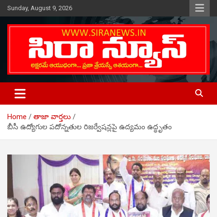
Skip
Sunday, August 9, 2026
to
content
Telugu Online News Daily
SIRA NEWS
Home
తాజా వార్తలు
బీసీ ఉద్యోగుల పదోన్నతుల రిజర్వేషన్లపై ఉద్యమం ఉద్ధృతం