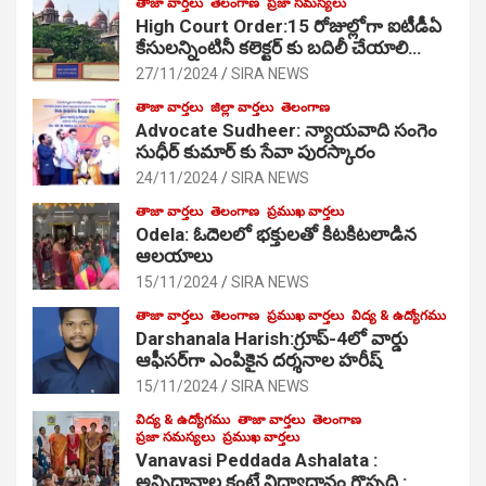
తాజా వార్తలు
తెలంగాణ
ప్రజా సమస్యలు
High Court Order:15 రోజుల్లోగా ఐటీడీఏ
కేసులన్నింటినీ కలెక్టర్ కు బదిలీ చేయాలి…
27/11/2024
SIRA NEWS
తాజా వార్తలు
జిల్లా వార్తలు
తెలంగాణ
Advocate Sudheer: న్యాయవాది సంగెం
సుధీర్ కుమార్ కు సేవా పురస్కారం
24/11/2024
SIRA NEWS
తాజా వార్తలు
తెలంగాణ
ప్రముఖ వార్తలు
Odela: ఓదెల‌లో భక్తులతో కిటకిటలాడిన
ఆల‌యాలు
15/11/2024
SIRA NEWS
తాజా వార్తలు
తెలంగాణ
ప్రముఖ వార్తలు
విద్య & ఉద్యోగము
Darshanala Harish:గ్రూప్-4లో వార్డు
ఆఫీసర్‌గా ఎంపికైన దర్శనాల హరీష్
15/11/2024
SIRA NEWS
విద్య & ఉద్యోగము
తాజా వార్తలు
తెలంగాణ
ప్రజా సమస్యలు
ప్రముఖ వార్తలు
Vanavasi Peddada Ashalata :
అన్నిదానాల కంటే విద్యాధానం గొప్పది :