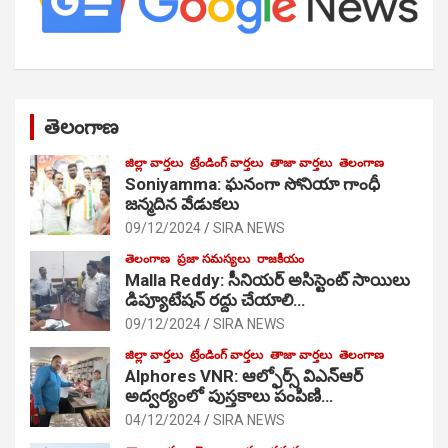
తెలంగాణ
జిల్లా వార్తలు
ట్రేండింగ్ వార్తలు
తాజా వార్తలు
తెలంగాణ
Soniyamma: ఘ‌నంగా సోనియా గాంధీ
జ‌న్మ‌దిన వేడుక‌లు
09/12/2024
SIRA NEWS
తెలంగాణ
ప్రజా సమస్యలు
రాజకీయం
Malla Reddy: సీనియర్ అసిస్టెంట్ సాయిలు
డిప్యూటేషన్ రద్దు చేయాలి…
09/12/2024
SIRA NEWS
జిల్లా వార్తలు
ట్రేండింగ్ వార్తలు
తాజా వార్తలు
తెలంగాణ
Alphores VNR: ఆల్ఫోర్స్ విఎన్ఆర్
అద్వర్యంలో పుస్తకాలు పంపిణి…
04/12/2024
SIRA NEWS