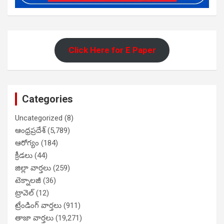
Click Here for E Paper
Categories
Uncategorized
(8)
ఆంధ్రప్రదేశ్
(5,789)
ఆరోగ్యం
(184)
క్రీడలు
(44)
జిల్లా వార్తలు
(259)
టెక్నాలజీ
(36)
ట్రావెల్
(12)
ట్రేండింగ్ వార్తలు
(911)
తాజా వార్తలు
(19,271)