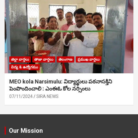
జిల్లా వార్తలు
తాజా వార్తలు
తెలంగాణ
ప్రముఖ వార్తలు
విద్య & ఉద్యోగము
MEO kola Narsimulu: విద్యార్థులు పఠ‌నాసక్తిని
పెంపొందించాలి : ఎంఈఓ కోల నర్సింలు
07/11/2024
SIRA NEWS
Our Mission