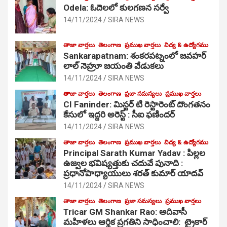
Odela: ఓదెలలో కులగణన సర్వే
14/11/2024
SIRA NEWS
తాజా వార్తలు
తెలంగాణ
ప్రముఖ వార్తలు
విద్య & ఉద్యోగము
Sankarapatnam: శంకరపట్నంలో జవహర్
లాల్ నెహ్రూ జయంతి వేడుకలు
14/11/2024
SIRA NEWS
తాజా వార్తలు
తెలంగాణ
ప్రజా సమస్యలు
ప్రముఖ వార్తలు
CI Faninder: మిస్టర్ టి రెస్టారెంట్ దొంగతనం
కేసులో ఇద్దరి అరెస్ట్ : సీఐ ఫణిందర్
14/11/2024
SIRA NEWS
తాజా వార్తలు
తెలంగాణ
ప్రముఖ వార్తలు
విద్య & ఉద్యోగము
Principal Sarath Kumar Yadav : పిల్లల
ఉజ్వల భవిష్యత్తుకు చదువే పునాది :
ప్రధానోపాధ్యాయులు శరత్ కుమార్ యాదవ్
14/11/2024
SIRA NEWS
తాజా వార్తలు
తెలంగాణ
ప్రజా సమస్యలు
ప్రముఖ వార్తలు
Tricar GM Shankar Rao: ఆదివాసీ
మహిళలు ఆర్థిక ప్రగతిని సాధించాలి: ట్రైకార్