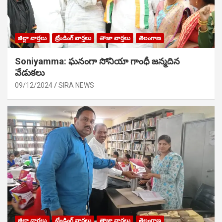
జిల్లా వార్తలు
ట్రేండింగ్ వార్తలు
తాజా వార్తలు
తెలంగాణ
Soniyamma: ఘ‌నంగా సోనియా గాంధీ జ‌న్మ‌దిన
వేడుక‌లు
09/12/2024
SIRA NEWS
జిల్లా వార్తలు
ట్రేండింగ్ వార్తలు
తాజా వార్తలు
తెలంగాణ