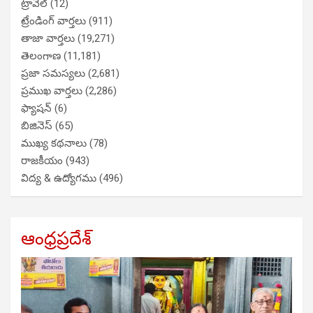
ట్రావెల్
(12)
ట్రేండింగ్ వార్తలు
(911)
తాజా వార్తలు
(19,271)
తెలంగాణ
(11,181)
ప్రజా సమస్యలు
(2,681)
ప్రముఖ వార్తలు
(2,286)
ఫ్యాషన్
(6)
బిజినెస్
(65)
ముఖ్య కథనాలు
(78)
రాజకీయం
(943)
విద్య & ఉద్యోగము
(496)
ఆంధ్రప్రదేశ్