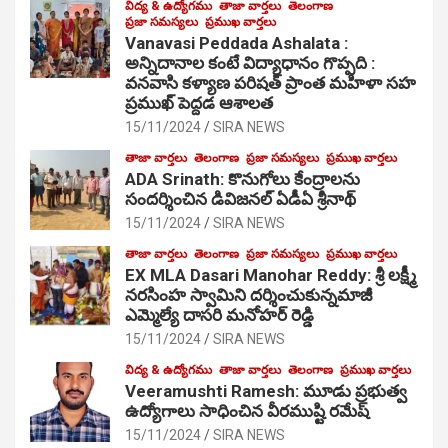
విద్య & ఉద్యోగము
తాజా వార్తలు
తెలంగాణ
ప్రజా సమస్యలు
ప్రముఖ వార్తలు
Vanavasi Peddada Ashalata :
అన్నిదానాల కంటే విద్యాధానం గొప్పది :
వనవాసి కళ్యాణ పరిషత్ ప్రాంత మహిళా సహ
ప్రముఖ్ పెద్దడ ఆశాలత
15/11/2024
SIRA NEWS
తాజా వార్తలు
తెలంగాణ
ప్రజా సమస్యలు
ప్రముఖ వార్తలు
ADA Srinath: కొనుగోలు కేంద్రాల‌ను
సంద‌ర్శించిన డివిజనల్ ఏడీఏ శ్రీనాథ్
15/11/2024
SIRA NEWS
తాజా వార్తలు
తెలంగాణ
ప్రజా సమస్యలు
ప్రముఖ వార్తలు
EX MLA Dasari Manohar Reddy: శ్రీ లక్ష్మీ
నరసింహ స్వామిని దర్శించుకున్నమాజీ
ఎమ్మెల్యే దాసరి మనోహర్ రెడ్డి
15/11/2024
SIRA NEWS
విద్య & ఉద్యోగము
తాజా వార్తలు
తెలంగాణ
ప్రముఖ వార్తలు
Veeramushti Ramesh: మూడు ప్రభుత్వ
ఉద్యోగాలు సాధించిన వీరముష్టి రమేష్
15/11/2024
SIRA NEWS