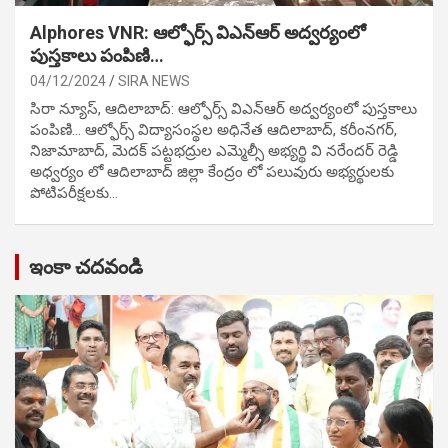
Alphores VNR: ఆల్ఫోర్స్ విఎన్ఆర్ అద్వర్యంలో
పుస్తకాలు పంపిణి…
04/12/2024
SIRA NEWS
సిరా న్యూస్, ఆదిలాబాద్: ఆల్ఫోర్స్ విఎన్ఆర్ అద్వర్యంలో పుస్తకాలు
పంపిణి… ఆల్ఫోర్స్ విద్యాసంస్థల అధినేత ఆదిలాబాద్, కరీంనగర్,
నిజామాబాద్, మెదక్ పట్టభద్రుల ఎమ్మెల్సీ అభ్యర్థి వి నరేందర్ రెడ్డి
అధ్వర్యం లో ఆదిలాబాద్ జిల్లా కేంద్రం లో పలువురు అభ్యర్థులకు
పోటిప‌రీక్ష‌ల‌కు…
ఇంకా చదవండి