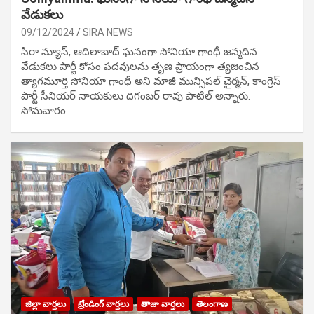
వేడుక‌లు
09/12/2024
SIRA NEWS
సిరా న్యూస్, ఆదిలాబాద్ ఘ‌నంగా సోనియా గాంధీ జ‌న్మ‌దిన
వేడుక‌లు పార్టీ కోసం ప‌ద‌వుల‌ను తృణ ప్రాయంగా త్య‌జించిన
త్యాగమూర్తి సోనియా గాంధీ అని మాజీ మున్సిప‌ల్ చైర్మ‌న్, కాంగ్రెస్
పార్టీ సీనియ‌ర్ నాయ‌కులు దిగంబ‌ర్ రావు పాటిల్ అన్నారు.
సోమవారం…
జిల్లా వార్తలు
ట్రేండింగ్ వార్తలు
తాజా వార్తలు
తెలంగాణ