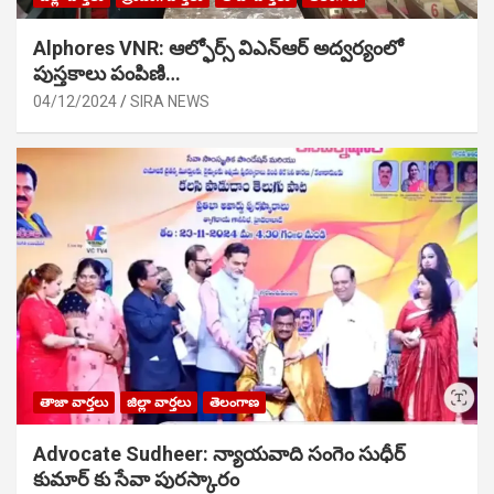
Alphores VNR: ఆల్ఫోర్స్ విఎన్ఆర్ అద్వర్యంలో
పుస్తకాలు పంపిణి…
04/12/2024
SIRA NEWS
తాజా వార్తలు
జిల్లా వార్తలు
తెలంగాణ
Advocate Sudheer: న్యాయవాది సంగెం సుధీర్
కుమార్ కు సేవా పురస్కారం