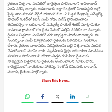
రైతులు విత్తనాల ఎంపికలో జాగ్రత్తలు పాటించాలని ఆదిలాబాద్
ఎంపీ న‌గేష్ అన్నారు. ఆదిలాబాద్ జిల్లా కేంద్రంలో హిందుస్థాన్ అగ్రో
సైన్స్ వారి నూతన వెరైటీ భజరంగ్ బిజి -2 విత్తన కేంద్రాన్ని ఎమ్మెల్యే
పాయ‌ల్ శంక‌ర్‌తో క‌లిసి ఎంపీ గోడం నగేష్ ప్రారంభించారు.
ఈసంద‌ర్బంగా ఆదిలాబాద్ ఎమ్మెల్యే పాయల్ శంకర్ మాట్లాడుతూ
రామాయి గ్రామంలో గల రైతు చేనులో పత్తిని పరిశీలించా మ‌న్నారు.
రైతులు విత్తనాల ఎంపికలో తగు జాగ్రత్తలు పాటించాలన్నారు. ఈ
సందర్భంగా ఎంపీ మాట్లాడుతూ రైతులకు సూచనలు, సలహాలు
చేశారు. రైతులు వాతావరణ పరిస్థితులను బట్టి విత్తనాలను ఎంపిక
చేసుకోవాలని సూచించారు. వ్యవసాయ క్షేత్రం అధికారుల సూచనలు,
సలహాలు పాటించాలని కోరారు.విత్తన కంపెనీలు రైతులకు
నాణ్యమైన విత్తనాలను రైతులకు అందించాలని సూచించారు.
కార్యక్రమంలో నాయకులు పోతన్న, సంతోష్ రఘుపతి, రాందాస్,
సుభాస్, రైతులు పాల్గొన్నారు.
Share this News…