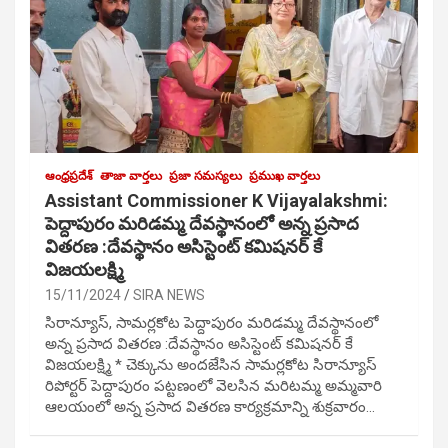
ఆంధ్రప్రదేశ్
తాజా వార్తలు
ప్రజా సమస్యలు
ప్రముఖ వార్తలు
Assistant Commissioner K Vijayalakshmi:
పెద్దాపురం మరిడమ్మ దేవస్థానంలో అన్న ప్రసాద
వితరణ :దేవస్థానం అసిస్టెంట్ కమిషనర్ కే
విజయలక్ష్మి
15/11/2024
SIRA NEWS
సిరాన్యూస్, సామర్లకోట పెద్దాపురం మరిడమ్మ దేవస్థానంలో
అన్న ప్రసాద వితరణ :దేవస్థానం అసిస్టెంట్ కమిషనర్ కే
విజయలక్ష్మి * చెక్కును అందజేసిన సామర్లకోట సిరాన్యూస్
రిపోర్టర్ పెద్దాపురం పట్టణంలో వెలసిన మరిటమ్మ అమ్మవారి
ఆలయంలో అన్న ప్రసాద వితరణ కార్యక్రమాన్ని శుక్రవారం…