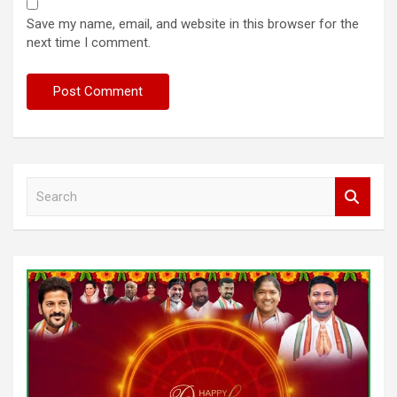
Save my name, email, and website in this browser for the
next time I comment.
S
e
a
r
c
h