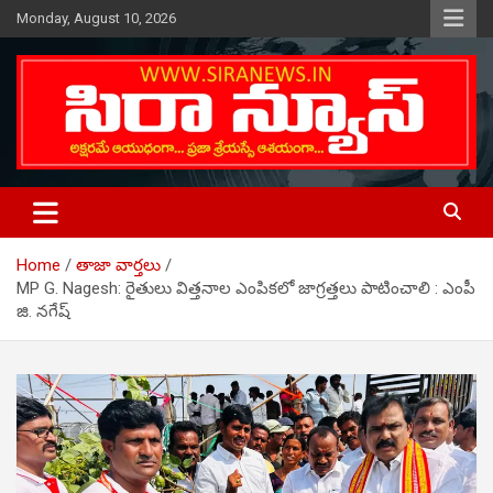
Skip
Monday, August 10, 2026
to
content
Telugu Online News Daily
SIRA NEWS
Home
తాజా వార్తలు
MP G. Nagesh: రైతులు విత్తనాల ఎంపికలో జాగ్రత్తలు పాటించాలి : ఎంపీ
జి. న‌గేష్‌