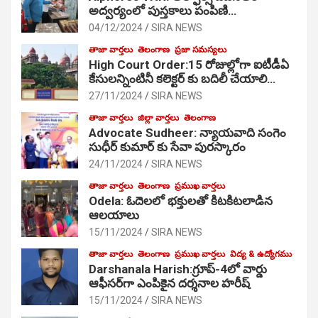
అద్వర్యంలో పుస్తకాలు పంపిణి…
04/12/2024
SIRA NEWS
తాజా వార్తలు
తెలంగాణ
ప్రజా సమస్యలు
High Court Order:15 రోజుల్లోగా ఐటీడీఏ
కేసులన్నింటినీ కలెక్టర్ కు బదిలీ చేయాలి…
27/11/2024
SIRA NEWS
తాజా వార్తలు
జిల్లా వార్తలు
తెలంగాణ
Advocate Sudheer: న్యాయవాది సంగెం
సుధీర్ కుమార్ కు సేవా పురస్కారం
24/11/2024
SIRA NEWS
తాజా వార్తలు
తెలంగాణ
ప్రముఖ వార్తలు
Odela: ఓదెల‌లో భక్తులతో కిటకిటలాడిన
ఆల‌యాలు
15/11/2024
SIRA NEWS
తాజా వార్తలు
తెలంగాణ
ప్రముఖ వార్తలు
విద్య & ఉద్యోగము
Darshanala Harish:గ్రూప్-4లో వార్డు
ఆఫీసర్‌గా ఎంపికైన దర్శనాల హరీష్
15/11/2024
SIRA NEWS