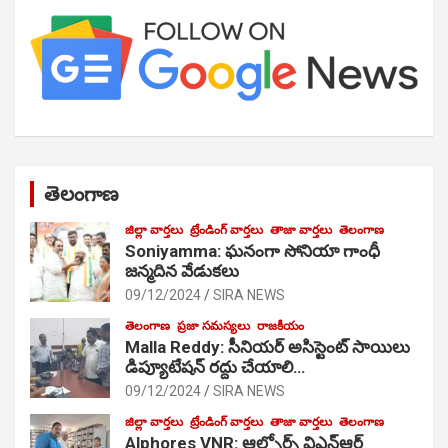
తెలంగాణ
జిల్లా వార్తలు
ట్రేండింగ్ వార్తలు
తాజా వార్తలు
తెలంగాణ
Soniyamma: ఘ‌నంగా సోనియా గాంధీ
జ‌న్మ‌దిన వేడుక‌లు
09/12/2024
SIRA NEWS
తెలంగాణ
ప్రజా సమస్యలు
రాజకీయం
Malla Reddy: సీనియర్ అసిస్టెంట్ సాయిలు
డిప్యూటేషన్ రద్దు చేయాలి…
09/12/2024
SIRA NEWS
జిల్లా వార్తలు
ట్రేండింగ్ వార్తలు
తాజా వార్తలు
తెలంగాణ
Alphores VNR: ఆల్ఫోర్స్ విఎన్ఆర్