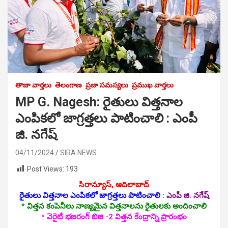
తాజా వార్తలు
తెలంగాణ
ప్రజా సమస్యలు
ప్రముఖ వార్తలు
MP G. Nagesh: రైతులు విత్తనాల
ఎంపికలో జాగ్రత్తలు పాటించాలి : ఎంపీ
జి. న‌గేష్‌
04/11/2024
SIRA NEWS
Post Views:
193
సిరాన్యూస్, ఆదిలాబాద్‌
రైతులు విత్తనాల ఎంపికలో జాగ్రత్తలు పాటించాలి
:
ఎంపీ జి. న‌గేష్‌
*
విత్తన కంపెనీలు నాణ్యమైన విత్తనాలను రైతులకు అందించాలి
* వెరైటీ భజరంగ్ బిజి -2 విత్తన కేంద్రాన్ని ప్రారంభం