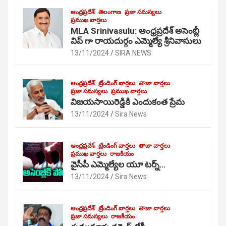
ఆంధ్రప్రదేశ్
తెలంగాణ
ప్రజా సమస్యలు
ప్రముఖ వార్తలు
MLA Srinivasulu: ఆంధ్రప్రదేశ్ అసెంబ్లీ
విప్ గా రాయదుర్గం ఎమ్మెల్యే శ్రీనివాసులు
13/11/2024
SIRA NEWS
ఆంధ్రప్రదేశ్
ట్రేండింగ్ వార్తలు
తాజా వార్తలు
ప్రజా సమస్యలు
ప్రముఖ వార్తలు
విజయసాయిరెడ్డికి ఎందుకంత ప్రేమ
13/11/2024
Sira News
ఆంధ్రప్రదేశ్
ట్రేండింగ్ వార్తలు
తాజా వార్తలు
ప్రముఖ వార్తలు
రాజకీయం
వైసీపీ ఎమ్మెల్యేల యూ టర్న్…
13/11/2024
Sira News
ఆంధ్రప్రదేశ్
ట్రేండింగ్ వార్తలు
తాజా వార్తలు
ప్రజా సమస్యలు
రాజకీయం