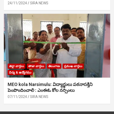
24/11/2024
SIRA NEWS
జిల్లా వార్తలు
తాజా వార్తలు
తెలంగాణ
ప్రముఖ వార్తలు
విద్య & ఉద్యోగము
MEO kola Narsimulu: విద్యార్థులు పఠ‌నాసక్తిని
పెంపొందించాలి : ఎంఈఓ కోల నర్సింలు
07/11/2024
SIRA NEWS