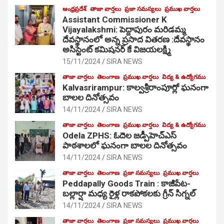
ఆంధ్రప్రదేశ్
తాజా వార్తలు
ప్రజా సమస్యలు
ప్రముఖ వార్తలు
Assistant Commissioner K
Vijayalakshmi: పెద్దాపురం మరిడమ్మ
దేవస్థానంలో అన్న ప్రసాద వితరణ :దేవస్థానం
అసిస్టెంట్ కమిషనర్ కే విజయలక్ష్మి
15/11/2024
SIRA NEWS
తాజా వార్తలు
తెలంగాణ
ప్రముఖ వార్తలు
విద్య & ఉద్యోగము
Kalvasrirampur: కాల్వశ్రీరాంపూర్లో ఘనంగా
బాలల దినోత్సవం
14/11/2024
SIRA NEWS
తాజా వార్తలు
తెలంగాణ
ప్రముఖ వార్తలు
విద్య & ఉద్యోగము
Odela ZPHS: ఓదెల జ‌డ్పీహెచ్ఎస్
పాఠ‌శాల‌లో ఘనంగా బాలల దినోత్సవం
14/11/2024
SIRA NEWS
తాజా వార్తలు
తెలంగాణ
ప్రజా సమస్యలు
ప్రముఖ వార్తలు
Peddapally Goods Train : కాజీపేట-
బల్లార్షా మధ్య రైళ్ల రాకపోకలకు గ్రీన్ సిగ్నల్
14/11/2024
SIRA NEWS
తాజా వార్తలు
తెలంగాణ
ప్రజా సమస్యలు
ప్రముఖ వార్తలు