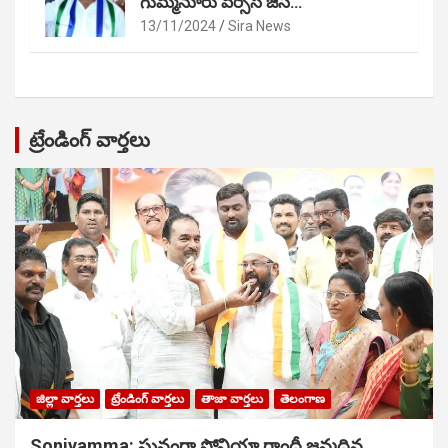
గుమ్మనూరు వర్సెస్ జేసీ…
13/11/2024
Sira News
ట్రేండింగ్ వార్తలు
జిల్లా వార్తలు
ట్రేండింగ్ వార్తలు
తాజా వార్తలు
తెలంగాణ
Soniyamma: ఘ‌నంగా సోనియా గాంధీ జ‌న్మ‌దిన