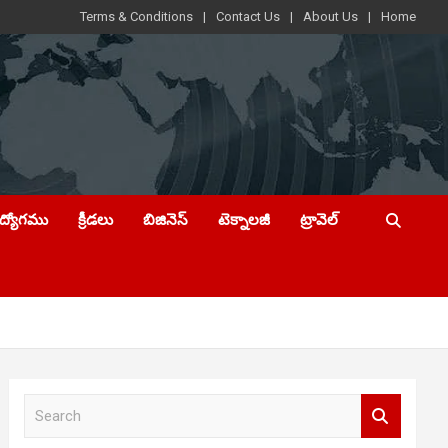
Terms & Conditions
Contact Us
About Us
Home
ఉద్యోగము
క్రీడలు
బిజినెస్
టెక్నాలజీ
ట్రావెల్
S
e
a