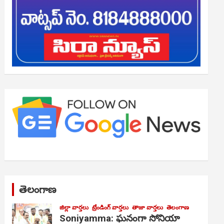
తెలంగాణ
జిల్లా వార్తలు
ట్రేండింగ్ వార్తలు
తాజా వార్తలు
తెలంగాణ
Soniyamma: ఘ‌నంగా సోనియా