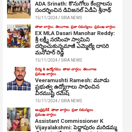
ADA Srinath: కొనుగోలు కేంద్రాల‌ను
సంద‌ర్శించిన డివిజనల్ ఏడీఏ శ్రీనాథ్
15/11/2024
SIRA NEWS
తాజా వార్తలు
తెలంగాణ
ప్రజా సమస్యలు
ప్రముఖ వార్తలు
EX MLA Dasari Manohar Reddy:
శ్రీ లక్ష్మీ నరసింహ స్వామిని
దర్శించుకున్నమాజీ ఎమ్మెల్యే దాసరి
మనోహర్ రెడ్డి
15/11/2024
SIRA NEWS
విద్య & ఉద్యోగము
తాజా వార్తలు
తెలంగాణ
ప్రముఖ వార్తలు
Veeramushti Ramesh: మూడు
ప్రభుత్వ ఉద్యోగాలు సాధించిన
వీరముష్టి రమేష్
15/11/2024
SIRA NEWS
ఆంధ్రప్రదేశ్
తాజా వార్తలు
ప్రజా సమస్యలు
ప్రముఖ వార్తలు
Assistant Commissioner K
Vijayalakshmi: పెద్దాపురం మరిడమ్మ