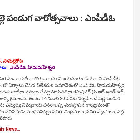
 పండుగ వారోత్సవాలు : ఎంపీడీఓ
్, సామర్లకోట
వాలు
:
ఎంపీడీఓ హిమమ‌హేశ్వ‌రి
 పండుగ పంచాయతీ వారోత్సవాలను విజయవంతం చేయాలని ఎంపీడీఓ
‌యంలో ఏర్పాటు చేసిన విలేక‌రుల స‌మావేశంలో ఎంపీడీఓ హిమమ‌హేశ్వ‌రి
కు దశలవారీగా పనులు చేపట్టవలసినదిగా కమిషనర్ (పి ఆర్ అండ్ ఆర్
 ఈ కార్య‌ క్ర‌మాల‌ను ఈనెల 14 నుంచి 20 వరకు నిర్వ‌హించే పల్లె పండుగ
ులను ఎమ్మెల్యే నిమ్మకాయ చినరాజప్ప శంకుస్థాపన కార్యక్రమంతో
ం పనసపాడు మాధవపట్నం నవర, చంద్రపాలెం ,పవర వేట్లపాలెం, పెద్ద
లిపారు.
his News…