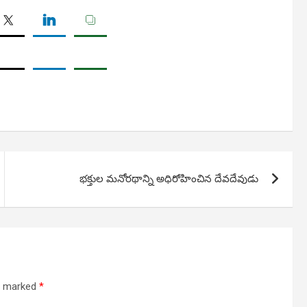
భక్తుల మనోరథాన్ని అధిరోహించిన దేవదేవుడు
re marked
*