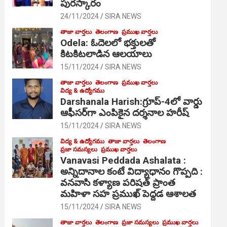
పురస్కారం
24/11/2024
SIRA NEWS
తాజా వార్తలు
తెలంగాణ
ప్రముఖ వార్తలు
Odela: ఓదెల‌లో భక్తులతో
కిటకిటలాడిన ఆల‌యాలు
15/11/2024
SIRA NEWS
తాజా వార్తలు
తెలంగాణ
ప్రముఖ వార్తలు
విద్య & ఉద్యోగము
Darshanala Harish:గ్రూప్-4లో వార్డు
ఆఫీసర్‌గా ఎంపికైన దర్శనాల హరీష్
15/11/2024
SIRA NEWS
విద్య & ఉద్యోగము
తాజా వార్తలు
తెలంగాణ
ప్రజా సమస్యలు
ప్రముఖ వార్తలు
Vanavasi Peddada Ashalata :
అన్నిదానాల కంటే విద్యాధానం గొప్పది :
వనవాసి కళ్యాణ పరిషత్ ప్రాంత
మహిళా సహ ప్రముఖ్ పెద్దడ ఆశాలత
15/11/2024
SIRA NEWS
తాజా వార్తలు
తెలంగాణ
ప్రజా సమస్యలు
ప్రముఖ వార్తలు