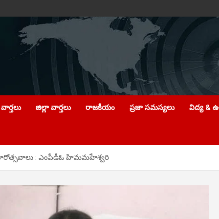
వార్తలు
జిల్లా వార్తలు
రాజకీయం
ప్రజా సమస్యలు
విద్య & 
రోత్సవాలు : ఎంపీడీఓ హిమమ‌హేశ్వ‌రి