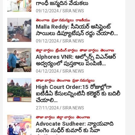
గాంధీ జ‌న్మ‌దిన వేడుక‌లు
09/12/2024
SIRA NEWS
తెలంగాణ
ప్రజా సమస్యలు
రాజకీయం
Malla Reddy: సీనియర్ అసిస్టెంట్
సాయిలు డిప్యూటేషన్ రద్దు చేయాలి…
09/12/2024
SIRA NEWS
జిల్లా వార్తలు
ట్రేండింగ్ వార్తలు
తాజా వార్తలు
తెలంగాణ
Alphores VNR: ఆల్ఫోర్స్ విఎన్ఆర్
అద్వర్యంలో పుస్తకాలు పంపిణి…
04/12/2024
SIRA NEWS
తాజా వార్తలు
తెలంగాణ
ప్రజా సమస్యలు
High Court Order:15 రోజుల్లోగా
ఐటీడీఏ కేసులన్నింటినీ కలెక్టర్ కు బదిలీ
చేయాలి…
27/11/2024
SIRA NEWS
తాజా వార్తలు
జిల్లా వార్తలు
తెలంగాణ
Advocate Sudheer: న్యాయవాది
సంగెం సుధీర్ కుమార్ కు సేవా