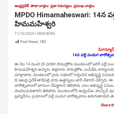
ఆంధ్రప్రదేశ్
తాజా వార్తలు
ప్రజా సమస్యలు
ప్రముఖ వార్తలు
MPDO Himamaheswari: 14న పల్లె
హిమమ‌హేశ్వ‌రి
11/10/2024
SIRA NEWS
Post Views:
183
సిరాన్యూస
14న పల్లె పండుగ వారోత్స
ఈ నెల 14 నుంచి 20 వరకూ సామర్లకోట మండ‌లంలో జరిగే పల్లే
హిమమ‌హేశ్వ‌రి అన్నారు. శుక్ర‌వారం సామర్లకోట ఎంపీడీఓ కార్యాల
మాట్లాడారు. మండలంలో గ్రామ సభలలో గుర్తించిన అభివృద్ధి పనుల
డి )ఆంధ్ర ప్రదేశ్ తాడేపల్లి వారు ఉత్తర్వులు జారీ చేశారని చెప్పారు.
వారోత్స‌వాల‌లో భాగంగా చేప‌ట్టాల‌ని తెలిపారు. ప‌లు అభివృద్ధి పన
మొదలుపెడతారని తెలిపారు. మండ‌లంలోని అచ్చంపేట ,హుస్సేన్ పుర
బ్రహ్మదేవం, గ్రామాలలో పల్లె పండుగ వారోత్సవాలు జరుగుతాయని తె
Share t