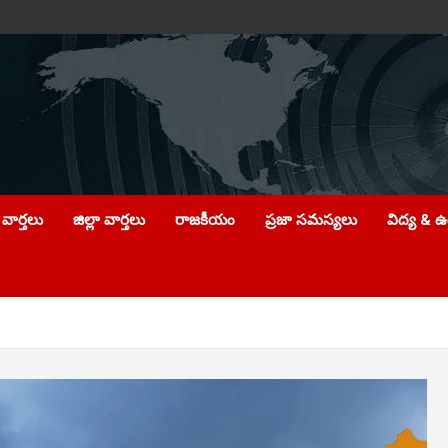
వార్తలు
జిల్లా వార్తలు
రాజకీయం
ప్రజా సమస్యలు
విద్య & 