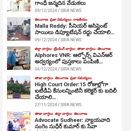
గాంధీ జ‌న్మ‌దిన వేడుక‌లు
09/12/2024
SIRA NEWS
తెలంగాణ
ప్రజా సమస్యలు
రాజకీయం
Malla Reddy: సీనియర్ అసిస్టెంట్
సాయిలు డిప్యూటేషన్ రద్దు చేయాలి…
09/12/2024
SIRA NEWS
జిల్లా వార్తలు
ట్రేండింగ్ వార్తలు
తాజా వార్తలు
తెలంగాణ
Alphores VNR: ఆల్ఫోర్స్ విఎన్ఆర్
అద్వర్యంలో పుస్తకాలు పంపిణి…
04/12/2024
SIRA NEWS
తాజా వార్తలు
తెలంగాణ
ప్రజా సమస్యలు
High Court Order:15 రోజుల్లోగా
ఐటీడీఏ కేసులన్నింటినీ కలెక్టర్ కు బదిలీ
చేయాలి…
27/11/2024
SIRA NEWS
తాజా వార్తలు
జిల్లా వార్తలు
తెలంగాణ
Advocate Sudheer: న్యాయవాది
సంగెం సుధీర్ కుమార్ కు సేవా