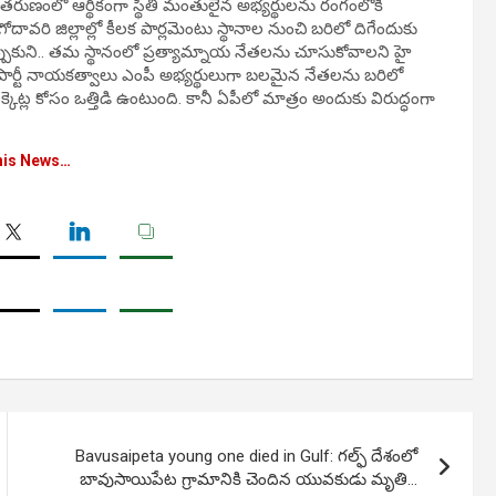
 ఈ తరుణంలో ఆర్థికంగా స్థితి మంతులైన అభ్యర్థులను రంగంలోకి
ావరి జిల్లాల్లో కీలక పార్లమెంటు స్థానాల నుంచి బరిలో దిగేందుకు
్పుకుని.. తమ స్థానంలో ప్రత్యామ్నాయ నేతలను చూసుకోవాలని హై
సేన పార్టీ నాయకత్వాలు ఎంపీ అభ్యర్థులుగా బలమైన నేతలను బరిలో
కెట్ల కోసం ఒత్తిడి ఉంటుంది. కానీ ఏపీలో మాత్రం అందుకు విరుద్ధంగా
his News…
Bavusaipeta young one died in Gulf: గల్ఫ్ దేశంలో
బావుసాయిపేట గ్రామానికి చెందిన యువకుడు మృతి…