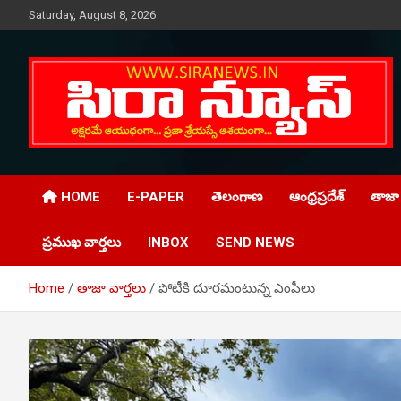
Skip
Saturday, August 8, 2026
to
content
Telugu Online News Daily
SIRA NEWS
HOME
E-PAPER
తెలంగాణ
ఆంధ్రప్రదేశ్
తాజా 
ప్రముఖ వార్తలు
INBOX
SEND NEWS
Home
తాజా వార్తలు
పోటీకి దూరమంటున్న ఎంపీలు