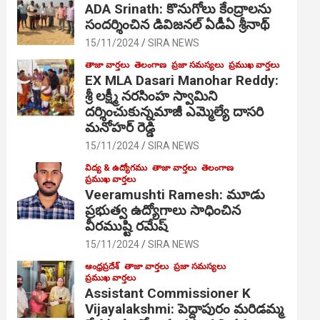
ADA Srinath: కొనుగోలు కేంద్రాల‌ను
సంద‌ర్శించిన డివిజనల్ ఏడీఏ శ్రీనాథ్
15/11/2024
SIRA NEWS
తాజా వార్తలు
తెలంగాణ
ప్రజా సమస్యలు
ప్రముఖ వార్తలు
EX MLA Dasari Manohar Reddy:
శ్రీ లక్ష్మీ నరసింహ స్వామిని
దర్శించుకున్నమాజీ ఎమ్మెల్యే దాసరి
మనోహర్ రెడ్డి
15/11/2024
SIRA NEWS
విద్య & ఉద్యోగము
తాజా వార్తలు
తెలంగాణ
ప్రముఖ వార్తలు
Veeramushti Ramesh: మూడు
ప్రభుత్వ ఉద్యోగాలు సాధించిన
వీరముష్టి రమేష్
15/11/2024
SIRA NEWS
ఆంధ్రప్రదేశ్
తాజా వార్తలు
ప్రజా సమస్యలు
ప్రముఖ వార్తలు
Assistant Commissioner K
Vijayalakshmi: పెద్దాపురం మరిడమ్మ