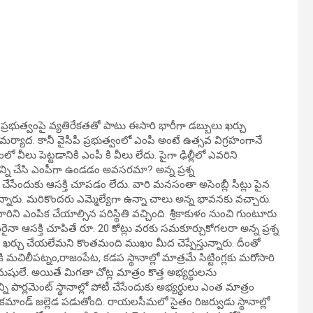
్రభుత్వంపై వ్యతిరేకతతో పాటు ఈసారి భారీగా డబ్బులు ఖర్చు
యాద. కానీ వైసీపీ ప్రభుత్వంలో ఎంపీ అంటే ఉత్సవ విగ్రహంగానే
వీలు పెట్టడానికి ఎంపీ కి వీలు లేదు. పైగా ఢిల్లీలో ఎవరిని
న్ని చేసి ఎంపీగా ఉండడం అవసరమా? అన్న ప్రశ్న
ీ చేసేందుకు ఆసక్తి చూపడం లేదు. వారి మనసంతా అసెంబ్లీ సీట్లు పైన
ున్నారు. మరికొందరు ఎమ్మెల్యేగా ఉన్నా చాలు అన్న భావనకు వచ్చారు.
ారిని ఎంపిక చేయాల్సిన పరిస్థితి వచ్చింది. శ్రీకాకుళం నుంచి గుంటూరు
వరైనా ఆసక్తి చూపితే రూ. 20 కోట్లు వరకు సమకూర్చుకోగలరా అన్న ప్రశ్న
త ఖర్చు చేయలేమని కొంతమంది ముఖం మీద చెప్పేస్తున్నారు. దీంతో
కి మచిలీపట్నం,రాజంపేట, కడప స్థానాల్లో మాత్రమే సిట్టింగ్లకు మరోసారి
ులే. అయితే మిగతా చోట్ల మాత్రం కొత్త అభ్యర్థులను
న్ని పార్లమెంట్ స్థానాల్లో పోటీ చేసేందుకు అభ్యర్థులు ఎంత మాత్రం
మాండ్ జల్లెడ పడుతోంది. రాయలసీమలో సైతం రిజర్వుడు స్థానాల్లో