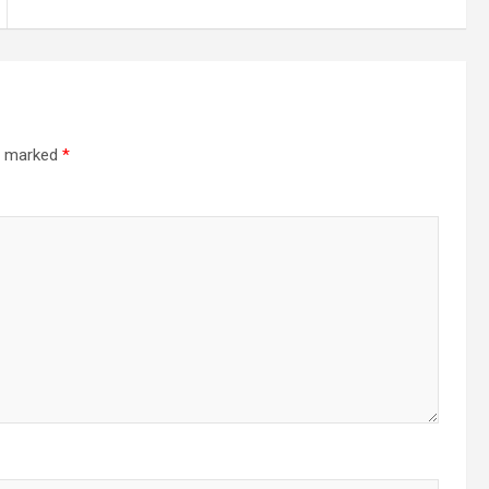
re marked
*