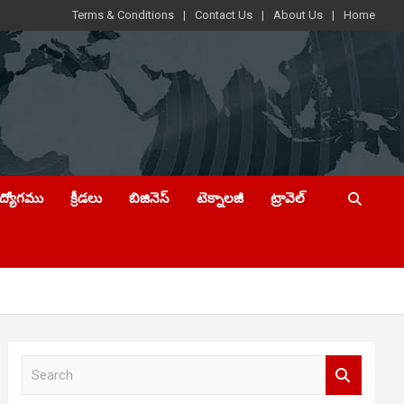
Terms & Conditions
Contact Us
About Us
Home
ఉద్యోగము
క్రీడలు
బిజినెస్
టెక్నాలజీ
ట్రావెల్
S
e
a