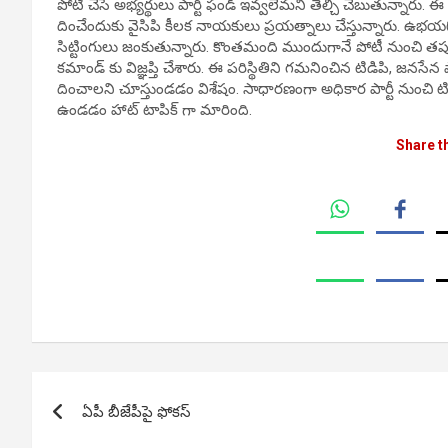
పోటీ చేసే అభ్యర్థులు పార్టీ ఫండ్ ఇవ్వలేమని తేల్చి చెబుతున్నారు.
దించేందుకు వైసిపి కీలక నాయకులు ప్రయత్నాలు చేస్తున్నారు. ఉభయగోద
సిట్టింగులు జంకుతున్నారు. కొంతమంది ముందుగానే పోటీ నుంచి తప
కమాండ్ కు విజ్ఞప్తి చేశారు. ఈ పరిస్థితిని గమనించిన టిడిపి, జన
దించాలని చూస్తుండడం విశేషం. సాధారణంగా అధికార పార్టీ నుంచి టిక్
ఉండడం హాట్ టాపిక్ గా మారింది.
Share t
Post
ఏపీ బీజేపీపై ఫోకస్
navigation