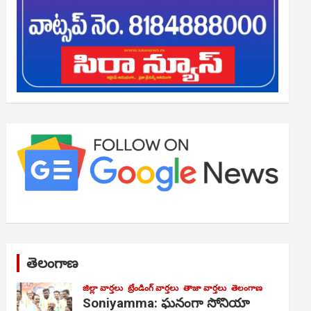
తెలంగాణ
జిల్లా వార్తలు
ట్రేండింగ్ వార్తలు
తాజా వార్తలు
తెలంగాణ
Soniyamma: ఘ‌నంగా సోనియా