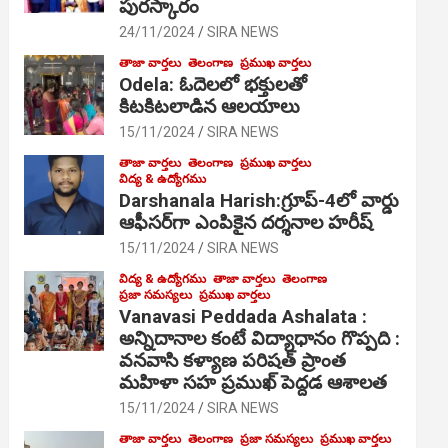
పురస్కారం
24/11/2024
SIRA NEWS
తాజా వార్తలు
తెలంగాణ
ప్రముఖ వార్తలు
Odela: ఓదెల‌లో భక్తులతో
కిటకిటలాడిన ఆల‌యాలు
15/11/2024
SIRA NEWS
తాజా వార్తలు
తెలంగాణ
ప్రముఖ వార్తలు
విద్య & ఉద్యోగము
Darshanala Harish:గ్రూప్-4లో వార్డు
ఆఫీసర్‌గా ఎంపికైన దర్శనాల హరీష్
15/11/2024
SIRA NEWS
విద్య & ఉద్యోగము
తాజా వార్తలు
తెలంగాణ
ప్రజా సమస్యలు
ప్రముఖ వార్తలు
Vanavasi Peddada Ashalata :
అన్నిదానాల కంటే విద్యాధానం గొప్పది :
వనవాసి కళ్యాణ పరిషత్ ప్రాంత
మహిళా సహ ప్రముఖ్ పెద్దడ ఆశాలత
15/11/2024
SIRA NEWS
తాజా వార్తలు
తెలంగాణ
ప్రజా సమస్యలు
ప్రముఖ వార్తలు