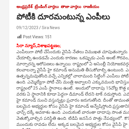
ఆంధ్రప్రదేశ్
ట్రేండింగ్ వార్తలు
తాజా వార్తలు
రాజకీయం
పోటీకి దూరమంటున్న ఎంపీలు
09/12/2023
Sira News
Post Views:
151
సిరా న్యూస్,
విశాఖపట్టణం;
ఎంపీలుగా పోటీ చేసేందుకు వైసిపి నేతలు విముఖత చూపుతున్నారు. ప
చేయాల్సి ఉండడమే ఎందుకు కారణం. ఒకప్పుడు ఎంపీ అంటే గౌరవం,మర్
మార్చారన్న ఆరోపణలు ఉన్నాయి. రాష్ట్రంలో ఏ అసెంబ్లీ నియోజకవర్గంలో 
కలవాలన్నా వైసీపీ హై కమాండ్ అనుమతి తీసుకోవాల్సి ఉంటుంది. ఎ
ఉత్పన్నమవుతోంది.వచ్చే ఎన్నికల్లో చాలామంది సిట్టింగ్ ఎంపీలు పోట
ఉంది. ఎమ్మెల్యేగా పోటీ చేసి మంత్రి అవ్వాలని ఎక్కువమంది భావిస్త
రాష్ట్రంలో 25 ఎంపీ స్థానాలు ఉంటే.. అందులో దాదాపు 15చోట్ల కొత్త వ
వరకు ఏ స్థానానికి కూడా పెద్దగా డిమాండ్ లేదని టాక్ నడుస్తోంది. ఎ
హై కమాండ్ నుంచి వస్తున్నట్లు ప్రచారం జరుగుతోంది. దీంతో తామం
బలమైన అభ్యర్థుల కోసం వైసిపి హై కమాండ్ అన్వేషిస్తోంది.ప్రస్తుతాని
ఛాన్స్ దక్కే అవకాశం ఉంది. ఎందుకంటే వారంతా దాదాపు సొంత మనుష
వెతుక్కోవాల్సిన పరిస్థితి ఉంది. టిడిపి జనసేన పొత్తు నేపథ్యంలో.. కొ
ముందుకు రావడం లేదు. అక్కడ బలమైన అభ్యర్థుల కోసం వైసిపి హై క