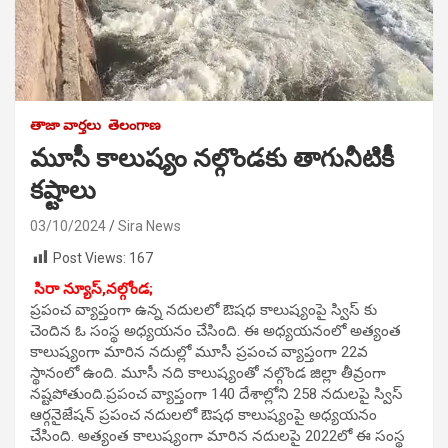
తాజా వార్తలు
తెలంగాణ
మూసీ కాలుష్యం నల్గొండకు తాగునీటికీ
కష్టాలు
03/10/2024
Sira News
Post Views:
167
సిరా న్యూస్,నల్గోండ;
ప్రపంచ వ్యాప్తంగా ఉన్న నదులలో ఔషధ కాలుష్యంపై స్విస్ కు
చెందిన ఓ సంస్థ అధ్యయనం చేసింది. ఈ అధ్యయనంలో అత్యంత
కాలుష్యంగా మారిన నదుల్లో మూసీ ప్రపంచ వ్యాప్తంగా 22వ
స్థానంలో ఉంది. మూసీ నది కాలుష్యంతో నల్గొండ జిల్లా తీవ్రంగా
నష్టపోతుంది.ప్రపంచ వ్యాప్తంగా 140 దేశాల్లోని 258 నదులపై స్విస్
ఆర్గనైజేషన్ ప్రపంచ నదులలో ఔషధ కాలుష్యంపై అధ్యయనం
చేసింది. అత్యంత కాలుష్యంగా మారిన నదులపై 2022లో ఈ సంస్థ