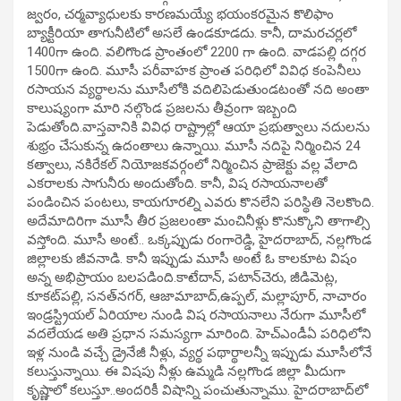
జ్వరం, చర్మవ్యాధులకు కారణమయ్యే భయంకరమైన కొలిఫాం
బ్యాక్టీరియా తాగునీటిలో అసలే ఉండకూడదు. కానీ, దామరచర్లలో
1400గా ఉంది. వలిగొండ ప్రాంతంలో 2200 గా ఉంది. వాడపల్లి దగ్గర
1500గా ఉంది. మూసీ పరీవాహక ప్రాంత పరిధిలో వివిధ కంపెనీలు
రసాయన వ్యర్థాలను మూసీలోకి వదిలిపెడుతుండటంతో నది అంతా
కాలుష్యంగా మారి నల్గొండ ప్రజలను తీవ్రంగా ఇబ్బంది
పెడుతోంది.వాస్తవానికి వివిధ రాష్ట్రాల్లో ఆయా ప్రభుత్వాలు నదులను
శుభ్రం చేసుకున్న ఉదంతాలు ఉన్నాయి. మూసీ నదిపై నిర్మించిన 24
కత్వాలు, నకిరేకల్ నియోజకవర్గంలో నిర్మించిన ప్రాజెక్టు వల్ల వేలాది
ఎకరాలకు సాగునీరు అందుతోంది. కానీ, విష రసాయనాలతో
పండించిన పంటలు, కాయగూరల్ని ఎవరు కొనలేని పరిస్థితి నెలకొంది.
అదేమాదిరిగా మూసీ తీర ప్రజలంతా మంచినీళ్లు కొనుక్కొని తాగాల్సి
వస్తోంది. మూసీ అంటే.. ఒక్కప్పుడు రంగారెడ్డి, హైదరాబాద్, నల్లగొండ
జిల్లాలకు జీవనాడి. కానీ ఇప్పుడు మూసీ అంటే ఓ కాలకూట విషం
అన్న అభిప్రాయం బలపడింది.కాటేదాన్, పటాన్‌చెరు, జీడిమెట్ల,
కూకట్‌పల్లి, సనత్‌నగర్, ఆజామాబాద్,ఉప్పల్, మల్లాపూర్, నాచారం
ఇండ్రస్ట్రియల్‌ ఏరియాల నుండి విష రసాయనాలు నేరుగా మూసీలో
వదలేయడ అతి ప్రధాన సమస్యగా మారింది. హెచ్‌ఎండీఏ పరిధిలోని
ఇళ్ల నుండి వచ్చే డ్రైనేజీ నీళ్లు, వ్యర్థ పథార్థాలన్నీ ఇప్పుడు మూసీలోనే
కలుస్తున్నాయి. ఈ విషపు నీళ్లు ఉమ్మడి నల్లగొండ జిల్లా మీదుగా
కృష్ణాలో కలుస్తూ..అందరికీ విషాన్ని పంచుతున్నాము. హైదరాబాద్‌లో