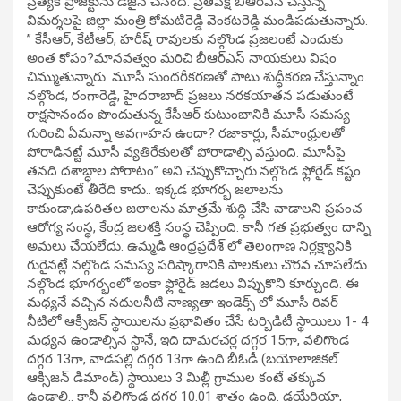
ప్రత్యేక ప్రాజెక్టును డిజైన్ చేసింది. ప్రతిపక్ష బీఆర్ఎస్ చేస్తున్న
విమర్శలపై జిల్లా మంత్రి కోమటిరెడ్డి వెంకటరెడ్డి మండిపడుతున్నారు.
” కేసీఆర్, కేటీఆర్, హరీష్ రావులకు నల్గొండ ప్రజలంటే ఎందుకు
అంత కోపం?మానవత్వం మరిచి బీఆర్ఎస్ నాయకులు విషం
చిమ్ముతున్నారు. మూసీ సుందరీకరణతో పాటు శుద్ధీకరణ చేస్తున్నాం.
నల్గొండ, రంగారెడ్డి, హైదరాబాద్ ప్రజలు నరకయాతన పడుతుంటే
రాక్షసానందం పొందుతున్న కేసీఆర్ కుటుంబానికి మూసీ సమస్య
గురించి ఏమన్నా అవగాహన ఉందా? రజాకార్లు, సీమాంధ్రులతో
పోరాడినట్టే మూసీ వ్యతిరేకులతో పోరాడాల్సి వస్తుంది. మూసీపై
తనది దశాబ్ధాల పోరాటం” అని చెప్పుకొచ్చారు.నల్గొండ ఫ్లోరైడ్ కష్టం
చెప్పుకుంటే తీరేది కాదు.. ఇక్కడ భూగర్భ జలాలను
కాకుండా,ఉపరితల జలాలను మాత్రమే శుద్ధి చేసి వాడాలని ప్రపంచ
ఆరోగ్య సంస్థ, కేంద్ర జలశక్తి సంస్థ చెప్పింది. కానీ గత ప్రభుత్వం దాన్ని
అమలు చేయలేదు. ఉమ్మడి ఆంధ్రప్రదేశ్ లో తెలంగాణ నిర్లక్ష్యానికి
గురైనట్లే నల్గొండ సమస్య పరిష్కారానికి పాలకులు చొరవ చూపలేదు.
నల్గొండ భూగర్భంలో ఇంకా ఫ్లోరైడ్ జడలు విప్పుకొని కూర్చుంది. ఈ
మధ్యనే వచ్చిన నదులనీటి నాణ్యతా ఇండెక్స్ లో మూసీ రివర్
నీటిలో ఆక్సీజన్ స్థాయిలను ప్రభావితం చేసే టర్బిడిటీ స్థాయిలు 1- 4
మధ్యన ఉండాల్సిన స్థానే, ఇది దామరచర్ల దగ్గర 15గా, వలిగొండ
దగ్గర 13గా, వాడపల్లి దగ్గర 13గా ఉంది.బీఓడీ (బయోలాజికల్
ఆక్సీజన్ డిమాండ్) స్థాయిలు 3 మిల్లీ గ్రాముల కంటే తక్కువ
ఉండాలి.. కానీ వలిగొండ దగ్గర 10.01 శాతం ఉంది. డయేరియా,