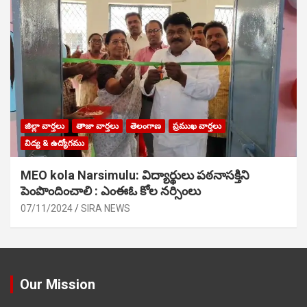
జిల్లా వార్తలు
తాజా వార్తలు
తెలంగాణ
ప్రముఖ వార్తలు
విద్య & ఉద్యోగము
MEO kola Narsimulu: విద్యార్థులు పఠ‌నాసక్తిని
పెంపొందించాలి : ఎంఈఓ కోల నర్సింలు
07/11/2024
SIRA NEWS
Our Mission