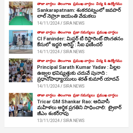
తాజా వార్తలు
తెలంగాణ
ప్రముఖ వార్తలు
విద్య & ఉద్యోగము
Sankarapatnam: శంకరపట్నంలో జవహర్
లాల్ నెహ్రూ జయంతి వేడుకలు
14/11/2024
SIRA NEWS
తాజా వార్తలు
తెలంగాణ
ప్రజా సమస్యలు
ప్రముఖ వార్తలు
CI Faninder: మిస్టర్ టి రెస్టారెంట్ దొంగతనం
కేసులో ఇద్దరి అరెస్ట్ : సీఐ ఫణిందర్
14/11/2024
SIRA NEWS
తాజా వార్తలు
తెలంగాణ
ప్రముఖ వార్తలు
విద్య & ఉద్యోగము
Principal Sarath Kumar Yadav : పిల్లల
ఉజ్వల భవిష్యత్తుకు చదువే పునాది :
ప్రధానోపాధ్యాయులు శరత్ కుమార్ యాదవ్
14/11/2024
SIRA NEWS
తాజా వార్తలు
తెలంగాణ
ప్రజా సమస్యలు
ప్రముఖ వార్తలు
Tricar GM Shankar Rao: ఆదివాసీ
మహిళలు ఆర్థిక ప్రగతిని సాధించాలి: ట్రైకార్
జీఎం శంకర్‌రావు
13/11/2024
SIRA NEWS