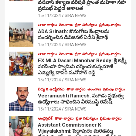
వనవాసి కళ్యాణ పరిషత్ ప్రాంత మహిళా సహ
ప్రముఖ్ పెద్దడ ఆశాలత
15/11/2024
SIRA NEWS
తాజా వార్తలు
తెలంగాణ
ప్రజా సమస్యలు
ప్రముఖ వార్తలు
ADA Srinath: కొనుగోలు కేంద్రాల‌ను
సంద‌ర్శించిన డివిజనల్ ఏడీఏ శ్రీనాథ్
15/11/2024
SIRA NEWS
తాజా వార్తలు
తెలంగాణ
ప్రజా సమస్యలు
ప్రముఖ వార్తలు
EX MLA Dasari Manohar Reddy: శ్రీ లక్ష్మీ
నరసింహ స్వామిని దర్శించుకున్నమాజీ
ఎమ్మెల్యే దాసరి మనోహర్ రెడ్డి
15/11/2024
SIRA NEWS
విద్య & ఉద్యోగము
తాజా వార్తలు
తెలంగాణ
ప్రముఖ వార్తలు
Veeramushti Ramesh: మూడు ప్రభుత్వ
ఉద్యోగాలు సాధించిన వీరముష్టి రమేష్
15/11/2024
SIRA NEWS
ఆంధ్రప్రదేశ్
తాజా వార్తలు
ప్రజా సమస్యలు
ప్రముఖ వార్తలు
Assistant Commissioner K
Vijayalakshmi: పెద్దాపురం మరిడమ్మ