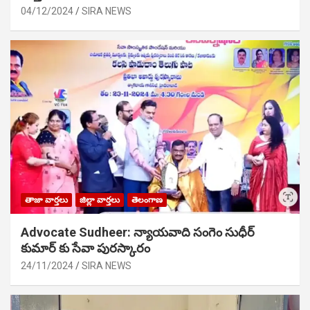
04/12/2024
SIRA NEWS
తాజా వార్తలు
జిల్లా వార్తలు
తెలంగాణ
Advocate Sudheer: న్యాయవాది సంగెం సుధీర్
కుమార్ కు సేవా పురస్కారం
24/11/2024
SIRA NEWS