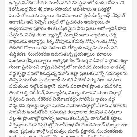
ఇచ్చిన నివేదిక మేరకు మూసీ నది 22వ స్థానంలో ఉంది. కనీసం 70
కిలోమీటర్ల మేర 48 రకాల రసాయన అవశేషాలు ఆ పరీక్షల్లో
మూసీలో బయట పడ్డాయి. ఈ వివరాలు ది ప్రొసీడింగ్స్ ఆఫ్ నేషనల్
అకాడమీ ఆఫ్ సైన్సెస్ జర్నల్‌ లో ప్రచురితం అయ్యాయి. ఈ
అధ్యయనాల ప్రకారం ఈ కలుషితమైన నీరు ప్రజల ఆరోగ్యానికి హాని
చేస్తోంది. వివిధ రకాల క్యాన్సర్, మూత్రపిండాల వ్యాధులు, చర్మ
వ్యాధులు, అబార్షన్లు, కీళ్ళ నొప్పులు, కడుపు నొప్పి, గొంతు నొప్పి
తదితర రోగాల భారిన పడతారని తేల్చింది.ఇప్పుడు మూసీ నది
శుద్ధీకరణ, సుందరీకరణ జరుగుతున్న ప్రయత్నాలు, మాటలు
మంటలు రేపుతున్నాయి. అత్యధిక కిలోమీటర్ల నిడివిలో నల్గొండ జిల్లా
గుండా ప్రవహించి రాష్ట్ర సరిహద్దులో దామరచర్ల మండలం వాడపల్లి
వద్ద కృష్ణా నదిలో కలుస్తున్న మూసీ జిల్లా ప్రజలకు ఎన్నో సమస్యలను
తెచ్చి పెడుతోంది. హైదరాబాద్ మురికి నీటితో ఎక్కువగా అవస్థలు
పడుతుంది నల్గొండ జిల్లానే. మూసీ పరివాహక ప్రాంతం భువనగిరి,
తుంగతుర్తి, నకిరేకల్, సూర్యాపేట, మిర్యాలగూడ నియోజకవర్గాల్లో
విస్తరించి ఉంది. నకిరేకల్ నియోజకవర్గం సోలిపేట గ్రామం వద్ద
నిర్మించిన ప్రాజెక్టు ద్వారా మూడు నియోజకవర్గాల్లో వేలాది ఎకరాలకు
సాగునీరు అందుతోంది. రసాయన కర్మాగారాల కలుషిత విసర్జితాల
వల్ల ఈ ప్రాంతాల్లో భూగర్భ జలాలు కలుషితమై తాగునీటికీ కష్టాలు
ఏర్పడ్డాయి.ఈ పరిస్థితుల్లో మూసీ ఆధునీకరణ డిమాండ్ దశాబ్దాలుగా
ఉంది. ప్రస్తుతం కాంగ్రెస్ ప్రభుత్వం మూసీ ప్రక్షాళన, సుందరీకరణకు