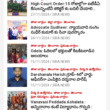
High Court Order:15 రోజుల్లోగా ఐటీడీఏ
కేసులన్నింటినీ కలెక్టర్ కు బదిలీ చేయాలి…
27/11/2024
SIRA NEWS
తాజా వార్తలు
జిల్లా వార్తలు
తెలంగాణ
Advocate Sudheer: న్యాయవాది సంగెం
సుధీర్ కుమార్ కు సేవా పురస్కారం
24/11/2024
SIRA NEWS
తాజా వార్తలు
తెలంగాణ
ప్రముఖ వార్తలు
Odela: ఓదెల‌లో భక్తులతో కిటకిటలాడిన
ఆల‌యాలు
15/11/2024
SIRA NEWS
తాజా వార్తలు
తెలంగాణ
ప్రముఖ వార్తలు
విద్య & ఉద్యోగము
Darshanala Harish:గ్రూప్-4లో వార్డు
ఆఫీసర్‌గా ఎంపికైన దర్శనాల హరీష్
15/11/2024
SIRA NEWS
విద్య & ఉద్యోగము
తాజా వార్తలు
తెలంగాణ
ప్రజా సమస్యలు
ప్రముఖ వార్తలు
Vanavasi Peddada Ashalata :
అన్నిదానాల కంటే విద్యాధానం గొప్పది :