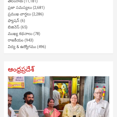
తెలంగాణ
(11,181)
ప్రజా సమస్యలు
(2,681)
ప్రముఖ వార్తలు
(2,286)
ఫ్యాషన్
(6)
బిజినెస్
(65)
ముఖ్య కథనాలు
(78)
రాజకీయం
(943)
విద్య & ఉద్యోగము
(496)
ఆంధ్రప్రదేశ్