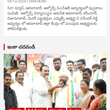
04/12/2024
SIRA NEWS
సిరా న్యూస్, ఆదిలాబాద్: ఆల్ఫోర్స్ విఎన్ఆర్ అద్వర్యంలో పుస్తకాలు
పంపిణి… ఆల్ఫోర్స్ విద్యాసంస్థల అధినేత ఆదిలాబాద్, కరీంనగర్,
నిజామాబాద్, మెదక్ పట్టభద్రుల ఎమ్మెల్సీ అభ్యర్థి వి నరేందర్ రెడ్డి
అధ్వర్యం లో ఆదిలాబాద్ జిల్లా కేంద్రం లో పలువురు అభ్యర్థులకు
పోటిప‌రీక్ష‌ల‌కు…
ఇంకా చదవండి