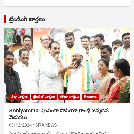
ట్రేండింగ్ వార్తలు
జిల్లా వార్తలు
ట్రేండింగ్ వార్తలు
తాజా వార్తలు
తెలంగాణ
Soniyamma: ఘ‌నంగా సోనియా గాంధీ జ‌న్మ‌దిన
వేడుక‌లు
09/12/2024
SIRA NEWS
సిరా న్యూస్, ఆదిలాబాద్ ఘ‌నంగా సోనియా గాంధీ జ‌న్మ‌దిన