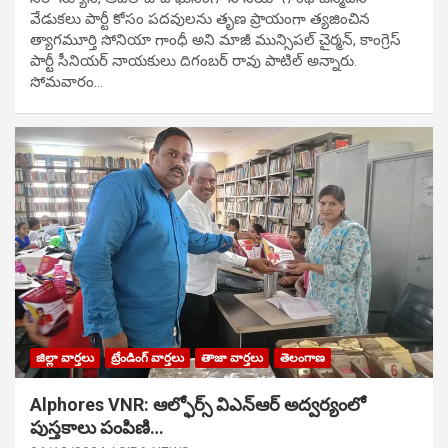
వేడుక‌లు పార్టీ కోసం ప‌ద‌వుల‌ను తృణ ప్రాయంగా త్య‌జించిన
త్యాగమూర్తి సోనియా గాంధీ అని మాజీ మున్సిప‌ల్ చైర్మ‌న్, కాంగ్రెస్
పార్టీ సీనియ‌ర్ నాయ‌కులు దిగంబ‌ర్ రావు పాటిల్ అన్నారు.
సోమవారం…
జిల్లా వార్తలు
ట్రేండింగ్ వార్తలు
తాజా వార్తలు
తెలంగాణ
Alphores VNR: ఆల్ఫోర్స్ విఎన్ఆర్ అద్వర్యంలో
పుస్తకాలు పంపిణి…