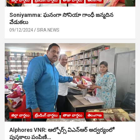
జిల్లా వార్తలు
ట్రేండింగ్ వార్తలు
తాజా వార్తలు
తెలంగాణ
Soniyamma: ఘ‌నంగా సోనియా గాంధీ జ‌న్మ‌దిన
వేడుక‌లు
09/12/2024
SIRA NEWS
జిల్లా వార్తలు
ట్రేండింగ్ వార్తలు
తాజా వార్తలు
తెలంగాణ
Alphores VNR: ఆల్ఫోర్స్ విఎన్ఆర్ అద్వర్యంలో
పుస్తకాలు పంపిణి…