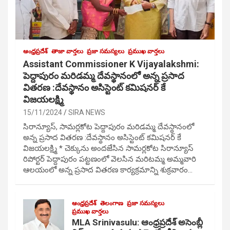
ఆంధ్రప్రదేశ్
తాజా వార్తలు
ప్రజా సమస్యలు
ప్రముఖ వార్తలు
Assistant Commissioner K Vijayalakshmi:
పెద్దాపురం మరిడమ్మ దేవస్థానంలో అన్న ప్రసాద
వితరణ :దేవస్థానం అసిస్టెంట్ కమిషనర్ కే
విజయలక్ష్మి
15/11/2024
SIRA NEWS
సిరాన్యూస్, సామర్లకోట పెద్దాపురం మరిడమ్మ దేవస్థానంలో
అన్న ప్రసాద వితరణ :దేవస్థానం అసిస్టెంట్ కమిషనర్ కే
విజయలక్ష్మి * చెక్కును అందజేసిన సామర్లకోట సిరాన్యూస్
రిపోర్టర్ పెద్దాపురం పట్టణంలో వెలసిన మరిటమ్మ అమ్మవారి
ఆలయంలో అన్న ప్రసాద వితరణ కార్యక్రమాన్ని శుక్రవారం…
ఆంధ్రప్రదేశ్
తెలంగాణ
ప్రజా సమస్యలు
ప్రముఖ వార్తలు
MLA Srinivasulu: ఆంధ్రప్రదేశ్ అసెంబ్లీ