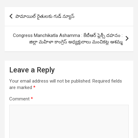
Post
పామాయిల్ రైతులకు గుడ్ న్యూస్
navigation
Congress Manchikatla Ashamma : కేటీఆర్ ప్లెక్సీ ద‌హ‌నం :
జిల్లా మ‌హిళా కాంగ్రెస్ అధ్య‌క్షురాలు మంచిక‌ట్ల ఆశ‌మ్మ
Leave a Reply
Your email address will not be published.
Required fields
are marked
*
Comment
*