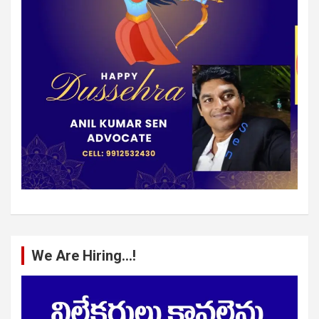
We Are Hiring…!