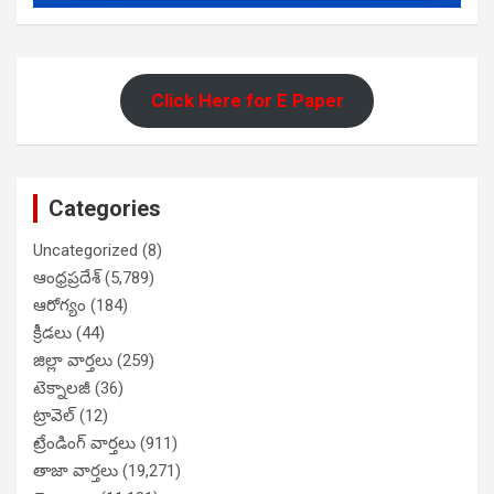
Click Here for E Paper
Categories
Uncategorized
(8)
ఆంధ్రప్రదేశ్
(5,789)
ఆరోగ్యం
(184)
క్రీడలు
(44)
జిల్లా వార్తలు
(259)
టెక్నాలజీ
(36)
ట్రావెల్
(12)
ట్రేండింగ్ వార్తలు
(911)
తాజా వార్తలు
(19,271)