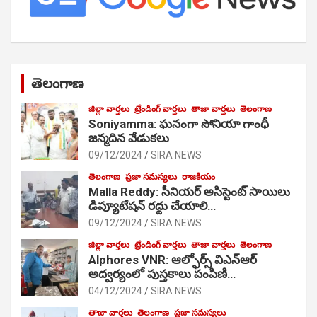
తెలంగాణ
జిల్లా వార్తలు
ట్రేండింగ్ వార్తలు
తాజా వార్తలు
తెలంగాణ
Soniyamma: ఘ‌నంగా సోనియా గాంధీ
జ‌న్మ‌దిన వేడుక‌లు
09/12/2024
SIRA NEWS
తెలంగాణ
ప్రజా సమస్యలు
రాజకీయం
Malla Reddy: సీనియర్ అసిస్టెంట్ సాయిలు
డిప్యూటేషన్ రద్దు చేయాలి…
09/12/2024
SIRA NEWS
జిల్లా వార్తలు
ట్రేండింగ్ వార్తలు
తాజా వార్తలు
తెలంగాణ
Alphores VNR: ఆల్ఫోర్స్ విఎన్ఆర్
అద్వర్యంలో పుస్తకాలు పంపిణి…
04/12/2024
SIRA NEWS
తాజా వార్తలు
తెలంగాణ
ప్రజా సమస్యలు