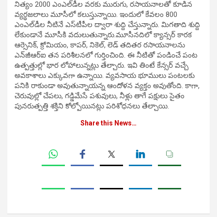
నిత్యం 2000 ఎంఎల్‌డీల వరకు మురుగు, రసాయనాలతో కూడిన
వ్యర్థజలాలు మూసీలో కలుస్తున్నాయి. ఇందులో కేవలం 800
ఎంఎల్‌డీల నీటినే ఎస్‌టీపీల ద్వారా శుద్ది చేస్తున్నారు. మిగతాది శుద్ది
లేకుండానే మూసీకి వదులుతున్నారు.మూసీనదిలో క్యాన్సర్ కారక
ఆర్సెనిక్, క్రోమియం, కాపర్, నికెల్, లెడ్‌ తదితర రసాయనాలను
ఎన్‌జీఆర్‌ఐ తన పరిశీలనలో గుర్తించింది. ఈ నీటితో పండించే పంట
ఉత్పత్తుల్లో భార లోహాలున్నట్లు తేల్చారు. ఇవి తింటే కేన్సర్‌ వచ్చే
అవకాశాలు ఎక్కువగా ఉన్నాయి. వ్యవసాయ భూములు పంటలకు
పనికి రాకుండా అవుతున్నాయన్న ఆందోళన వ్యక్తం అవుతోంది. కాగా,
చెరువుల్లో చేపలు, గడ్డిమేసే పశువులు, నీళ్లు తాగే పక్షులు సైతం
పునరుత్పత్తి శక్తిని కోల్పోయినట్లు పరిశోధనలు తేల్చాయి.
Share this News…