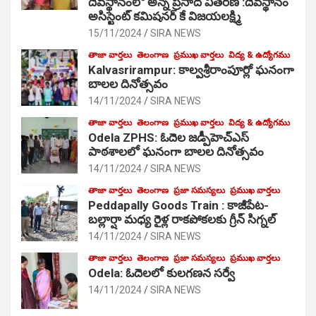
దేవస్థానంలో అన్న ప్రసాద వితరణ :దేవస్థానం
అసిస్టెంట్ కమిషనర్ కే విజయలక్ష్మి
15/11/2024
SIRA NEWS
తాజా వార్తలు
తెలంగాణ
ప్రముఖ వార్తలు
విద్య & ఉద్యోగము
Kalvasrirampur: కాల్వశ్రీరాంపూర్లో ఘనంగా
బాలల దినోత్సవం
14/11/2024
SIRA NEWS
తాజా వార్తలు
తెలంగాణ
ప్రముఖ వార్తలు
విద్య & ఉద్యోగము
Odela ZPHS: ఓదెల జ‌డ్పీహెచ్ఎస్
పాఠ‌శాల‌లో ఘనంగా బాలల దినోత్సవం
14/11/2024
SIRA NEWS
తాజా వార్తలు
తెలంగాణ
ప్రజా సమస్యలు
ప్రముఖ వార్తలు
Peddapally Goods Train : కాజీపేట-
బల్లార్షా మధ్య రైళ్ల రాకపోకలకు గ్రీన్ సిగ్నల్
14/11/2024
SIRA NEWS
తాజా వార్తలు
తెలంగాణ
ప్రజా సమస్యలు
ప్రముఖ వార్తలు
Odela: ఓదెలలో కులగణన సర్వే
14/11/2024
SIRA NEWS