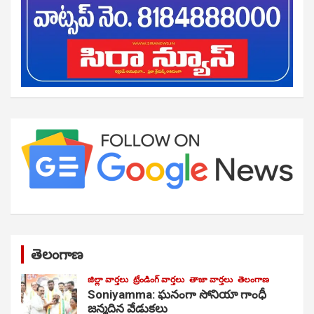
తెలంగాణ
జిల్లా వార్తలు
ట్రేండింగ్ వార్తలు
తాజా వార్తలు
తెలంగాణ
Soniyamma: ఘ‌నంగా సోనియా గాంధీ
జ‌న్మ‌దిన వేడుక‌లు