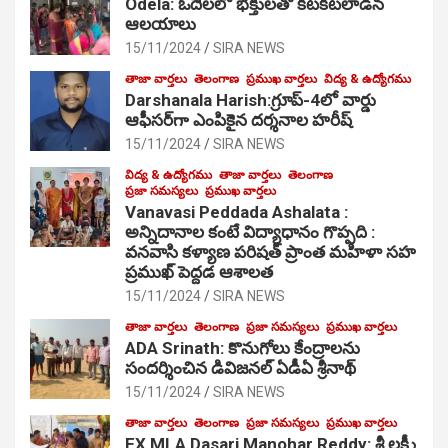
Odela: ఓదెల‌లో భక్తులతో కిటకిటలాడిన
ఆల‌యాలు
15/11/2024
SIRA NEWS
తాజా వార్తలు
తెలంగాణ
ప్రముఖ వార్తలు
విద్య & ఉద్యోగము
Darshanala Harish:గ్రూప్-4లో వార్డు
ఆఫీసర్‌గా ఎంపికైన దర్శనాల హరీష్
15/11/2024
SIRA NEWS
విద్య & ఉద్యోగము
తాజా వార్తలు
తెలంగాణ
ప్రజా సమస్యలు
ప్రముఖ వార్తలు
Vanavasi Peddada Ashalata :
అన్నిదానాల కంటే విద్యాధానం గొప్పది :
వనవాసి కళ్యాణ పరిషత్ ప్రాంత మహిళా సహ
ప్రముఖ్ పెద్దడ ఆశాలత
15/11/2024
SIRA NEWS
తాజా వార్తలు
తెలంగాణ
ప్రజా సమస్యలు
ప్రముఖ వార్తలు
ADA Srinath: కొనుగోలు కేంద్రాల‌ను
సంద‌ర్శించిన డివిజనల్ ఏడీఏ శ్రీనాథ్
15/11/2024
SIRA NEWS
తాజా వార్తలు
తెలంగాణ
ప్రజా సమస్యలు
ప్రముఖ వార్తలు
EX MLA Dasari Manohar Reddy: శ్రీ లక్ష్మీ