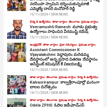
నరసింహ స్వామిని దర్శించుకున్నమాజీ
ఎమ్మెల్యే దాసరి మనోహర్ రెడ్డి
15/11/2024
SIRA NEWS
విద్య & ఉద్యోగము
తాజా వార్తలు
తెలంగాణ
ప్రముఖ వార్తలు
Veeramushti Ramesh: మూడు ప్రభుత్వ
ఉద్యోగాలు సాధించిన వీరముష్టి రమేష్
15/11/2024
SIRA NEWS
ఆంధ్రప్రదేశ్
తాజా వార్తలు
ప్రజా సమస్యలు
ప్రముఖ వార్తలు
Assistant Commissioner K
Vijayalakshmi: పెద్దాపురం మరిడమ్మ
దేవస్థానంలో అన్న ప్రసాద వితరణ :దేవస్థానం
అసిస్టెంట్ కమిషనర్ కే విజయలక్ష్మి
15/11/2024
SIRA NEWS
తాజా వార్తలు
తెలంగాణ
ప్రముఖ వార్తలు
విద్య & ఉద్యోగము
Kalvasrirampur: కాల్వశ్రీరాంపూర్లో ఘనంగా
బాలల దినోత్సవం
14/11/2024
SIRA NEWS
తాజా వార్తలు
తెలంగాణ
ప్రముఖ వార్తలు
విద్య & ఉద్యోగము
Odela ZPHS: ఓదెల జ‌డ్పీహెచ్ఎస్