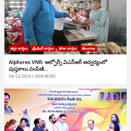
జిల్లా వార్తలు
ట్రేండింగ్ వార్తలు
తాజా వార్తలు
తెలంగాణ
Alphores VNR: ఆల్ఫోర్స్ విఎన్ఆర్ అద్వర్యంలో
పుస్తకాలు పంపిణి…
04/12/2024
SIRA NEWS