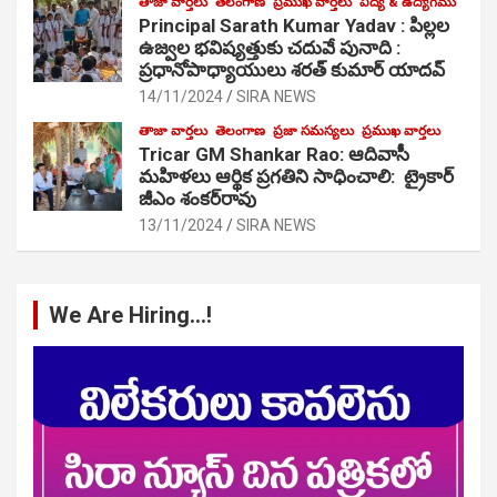
తాజా వార్తలు
తెలంగాణ
ప్రముఖ వార్తలు
విద్య & ఉద్యోగము
Principal Sarath Kumar Yadav : పిల్లల
ఉజ్వల భవిష్యత్తుకు చదువే పునాది :
ప్రధానోపాధ్యాయులు శరత్ కుమార్ యాదవ్
14/11/2024
SIRA NEWS
తాజా వార్తలు
తెలంగాణ
ప్రజా సమస్యలు
ప్రముఖ వార్తలు
Tricar GM Shankar Rao: ఆదివాసీ
మహిళలు ఆర్థిక ప్రగతిని సాధించాలి: ట్రైకార్
జీఎం శంకర్‌రావు
13/11/2024
SIRA NEWS
We Are Hiring…!