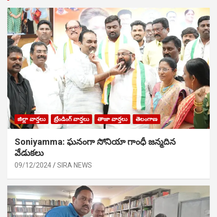
జిల్లా వార్తలు
ట్రేండింగ్ వార్తలు
తాజా వార్తలు
తెలంగాణ
Soniyamma: ఘ‌నంగా సోనియా గాంధీ జ‌న్మ‌దిన
వేడుక‌లు
09/12/2024
SIRA NEWS