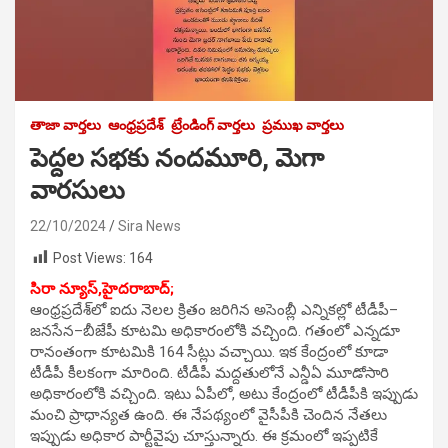
తాజా వార్తలు
ఆంధ్రప్రదేశ్
ట్రేండింగ్ వార్తలు
ప్రముఖ వార్తలు
పెద్దల సభకు నందమూరి, మెగా
వారసులు
22/10/2024
Sira News
Post Views:
164
సిరా న్యూస్,హైదరాబాద్;
ఆంధ్రప్రదేశ్‌లో ఐదు నెలల క్రితం జరిగిన అసెంబ్లీ ఎన్నికల్లో టీడీపీ–
జనసేన–బీజేపీ కూటమి అధికారంలోకి వచ్చింది. గతంలో ఎన్నడూ
రానంతంగా కూటమికి 164 సీట్లు వచ్చాయి. ఇక కేంద్రంలో కూడా
టీడీపీ కీలకంగా మారింది. టీడీపీ మద్దతులోనే ఎన్డీఏ మూడోసారి
అధికారంలోకి వచ్చింది. ఇటు ఏపీలో, అటు కేంద్రంలో టీడీపీకి ఇప్పుడు
మంచి ప్రాధాన్యత ఉంది. ఈ నేపథ్యంలో వైసీపీకి చెందిన నేతలు
ఇప్పుడు అధికార పార్టీవైపు చూస్తున్నారు. ఈ క్రమంలో ఇప్పటికే