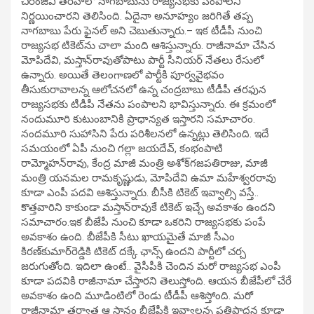
చిరంజీవి తరహాలో నాగబాబును రాజ్యసభకు పంపాలని
నిర్ణయించారని తెలిసింది. ఏదైనా అనూహ్యం జరిగితే తప్ప
నాగబాబు పేరు ఫైనల్‌ అని చెబుతున్నారు.– ఇక టీడీపీ నుంచి
రాజ్యసభ టికెట్‌ను చాలా మంది ఆశిస్తున్నారు. రాజీనామా చేసిన
మోపిదేవి, మస్తాన్‌రావుతోపాటు పార్టీ సీనియర్‌ నేతలు రేసులో
ఉన్నారు. అయితే తెలంగాణలో పార్టీకి పూర్వవైభవం
తీసుకురావాలన్న ఆలోచనలో ఉన్న చంద్రబాబు టీడీపీ తరఫున
రాజ్యసభకు టీడీపీ నేతను పంపాలని భావిస్తున్నారు. ఈ క్రమంలో
నందుమూరి కుటుంబానికి ప్రాధాన్యత ఇస్తారని సమాచారం.
నందమూరి సుహాసిని పేరు పరిశీలనలో ఉన్నట్లు తెలిసింది. ఇదే
సమయంలో ఏపీ నుంచి గల్లా జయదేవ్, కంభంపాటి
రామ్మోహన్‌రావు, కేంద్ర మాజీ మంత్రి అశోక్‌గజపతిరాజు, మాజీ
మంత్రి యనమల రామకృష్ణుడు, మోపిదేవి ఉమా మహేశ్వరరావు
కూడా ఎంపీ పదవి ఆశిస్తున్నారు. బీసీకి టికెట్‌ ఇవ్వాల్సి వస్తే..
కొత్తవారిని కాకుండా మస్తాన్‌రావుకే టికెట్‌ ఇచ్చే అవకాశం ఉందని
సమాచారం.ఇక బీజేపీ నుంచి కూడా ఒకరిని రాజ్యసభకు పంపే
అవకాశం ఉంది. బీజేపీకి సీటు ఖాయమైతే మాజీ సీఎం
కిరణ్‌కుమార్‌రెడ్డికి టికెట్‌ దక్కే ఛాన్స్‌ ఉందని పార్టీలో చర్చ
జరుగుతోంది. ఇదిలా ఉంటే.. వైసీపీకి చెందిన మరో రాజ్యసభ ఎంపీ
కూడా పదవికి రాజీనామా చేస్తారని తెలుస్తోంది. ఆయన బీజేపీలో చేరే
అవకాశం ఉంది మూడింటిలో రెండు టీడీపీ ఆశిస్తోంది. మరో
రాజీనామా తర్వాత ఆ స్థానం బీజేపీకి ఇవ్వాలన్న ప్రతిపాదన కూడా