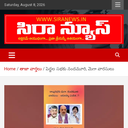
Skip
Saturday, August 8, 2026
to
content
Telugu Online News Daily
SIRA NEWS
Home
తాజా వార్తలు
పెద్దల సభకు నందమూరి, మెగా వారసులు