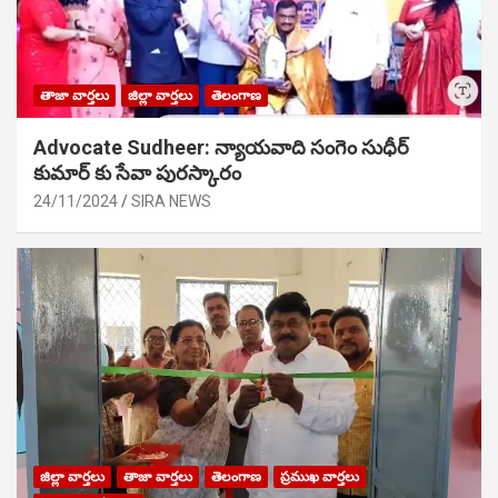
తాజా వార్తలు
జిల్లా వార్తలు
తెలంగాణ
Advocate Sudheer: న్యాయవాది సంగెం సుధీర్
కుమార్ కు సేవా పురస్కారం
24/11/2024
SIRA NEWS
జిల్లా వార్తలు
తాజా వార్తలు
తెలంగాణ
ప్రముఖ వార్తలు