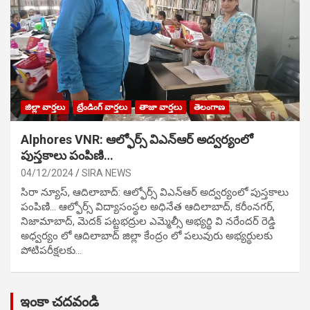
జిల్లా వార్తలు
ట్రేండింగ్ వార్తలు
తాజా వార్తలు
తెలంగాణ
Alphores VNR: ఆల్ఫోర్స్ విఎన్ఆర్ అద్వర్యంలో
పుస్తకాలు పంపిణి…
04/12/2024
SIRA NEWS
సిరా న్యూస్, ఆదిలాబాద్: ఆల్ఫోర్స్ విఎన్ఆర్ అద్వర్యంలో పుస్తకాలు
పంపిణి… ఆల్ఫోర్స్ విద్యాసంస్థల అధినేత ఆదిలాబాద్, కరీంనగర్,
నిజామాబాద్, మెదక్ పట్టభద్రుల ఎమ్మెల్సీ అభ్యర్థి వి నరేందర్ రెడ్డి
అధ్వర్యం లో ఆదిలాబాద్ జిల్లా కేంద్రం లో పలువురు అభ్యర్థులకు
పోటిప‌రీక్ష‌ల‌కు…
ఇంకా చదవండి