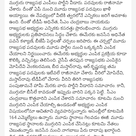
ముగ్గురు రాజ్యసభ ఎంపీలు పార్టీని వీడారు. పదవులకు రాజీనామా
చేశారు. దీంతో ఏపీ నుంచి మూడు రాజ్యసభ పదవులు ఖాళీ
అయ్యాయి. ఈ నేపథ్యంలో వీటికి త్వరలోనే ఎన్నికలు జరిగే అవకాశం
ఉంది. దీంతో టీడీపీ అధినేత, సీఎం చంద్రబాబు నాయకుడు
రాజ్యసభ అభ్యర్థుల ఎన్నికకు కసరత్తు ప్రారంభించారు. ముగ్గురు
అభ్యర్థులకు ప్రతిపాదనలు సిద్ధం చేశారు. ఈమేరకు జనసేన అధినేత
పవన్‌ కళ్యాణ్, బీజేపీ పెద్దలతో చర్చలు జరిపారు. ఈ చర్చల్లో మూడు
రాజ్యసభ పదవులకు మూడు పార్టీల నుంచి ఒక్కక్కరినీ ఎంపిక
చేయాలని నిర్ణయించారు. ఈమేరకు అభ్యర్థుల ఎంపిక ప్రకక్రియ కూడా
కొలిక్కి వచ్చినట్లు తెలిసింది. వైసీపీ తరఫున రాజ్యసభకు ఎంపికైన
మోపిదేవి వెంకటరమణ, బీద మస్తాన్‌రావు, ఆర్‌.కృష్ణయ్య తమ
రాజ్యసభ పదవులకు ఇటీవలే రాజీనామా చేశారు. వీరిలో మోపిదేవి,
మస్తాన్‌రావు టీడీపీలో చేరారు. వీరిని తిరిగి రాజ్యసభకు
పంపుతామనే హామీ మేరకు వారు పార్టీని వీడారని సమాచారం. కానీ,
ముగ్గురూ బీసీలే కావడంతో ఇప్పుడు వారిని పక్కన పెట్టి.. సీఎం
చంద్రబాబు కొత్తవారిని ఎంపిక చేశారని సమాచారం. కూటమి నుంచి
ముగ్గురిని ఎంపిక చేయాల్సి ఉండడంతో అభ్యర్థుల ఎంపిక
విషయంలోనూ ఆచితూచి వ్యవహరిస్తున్నారు. అసెంబ్లీలో కూటమికి
164 ఎమ్మెల్యేలు ఉన్నారు. మూడు స్థానాలు గెలవడం ఈజీ. మూడు
రాజ్యసభ స్థానాలకు ముగ్గురిని ఎంపిక చేసినట్లు కూటమి నేతలు
చెబుతున్నారు. జనసేన నుంచి నాగబాబు పేరు దాదాపు ఖరారైంది.