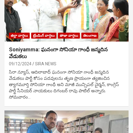
జిల్లా వార్తలు
ట్రేండింగ్ వార్తలు
తాజా వార్తలు
తెలంగాణ
Soniyamma: ఘ‌నంగా సోనియా గాంధీ జ‌న్మ‌దిన
వేడుక‌లు
09/12/2024
SIRA NEWS
సిరా న్యూస్, ఆదిలాబాద్ ఘ‌నంగా సోనియా గాంధీ జ‌న్మ‌దిన
వేడుక‌లు పార్టీ కోసం ప‌ద‌వుల‌ను తృణ ప్రాయంగా త్య‌జించిన
త్యాగమూర్తి సోనియా గాంధీ అని మాజీ మున్సిప‌ల్ చైర్మ‌న్, కాంగ్రెస్
పార్టీ సీనియ‌ర్ నాయ‌కులు దిగంబ‌ర్ రావు పాటిల్ అన్నారు.
సోమవారం…