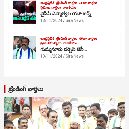
ఆంధ్రప్రదేశ్
ట్రేండింగ్ వార్తలు
తాజా వార్తలు
ప్రముఖ వార్తలు
రాజకీయం
వైసీపీ ఎమ్మెల్యేల యూ టర్న్…
13/11/2024
Sira News
ఆంధ్రప్రదేశ్
ట్రేండింగ్ వార్తలు
తాజా వార్తలు
ప్రజా సమస్యలు
రాజకీయం
గుమ్మనూరు వర్సెస్ జేసీ…
13/11/2024
Sira News
ట్రేండింగ్ వార్తలు