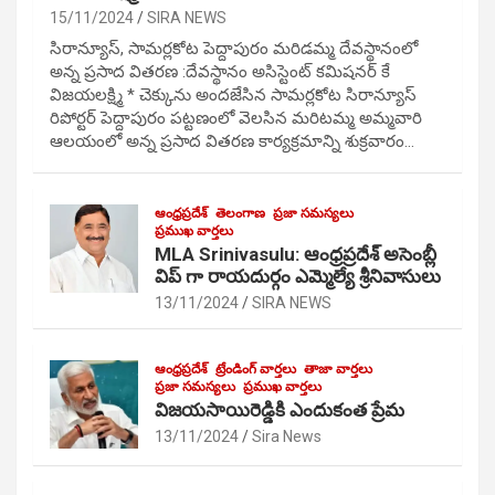
15/11/2024
SIRA NEWS
సిరాన్యూస్, సామర్లకోట పెద్దాపురం మరిడమ్మ దేవస్థానంలో
అన్న ప్రసాద వితరణ :దేవస్థానం అసిస్టెంట్ కమిషనర్ కే
విజయలక్ష్మి * చెక్కును అందజేసిన సామర్లకోట సిరాన్యూస్
రిపోర్టర్ పెద్దాపురం పట్టణంలో వెలసిన మరిటమ్మ అమ్మవారి
ఆలయంలో అన్న ప్రసాద వితరణ కార్యక్రమాన్ని శుక్రవారం…
ఆంధ్రప్రదేశ్
తెలంగాణ
ప్రజా సమస్యలు
ప్రముఖ వార్తలు
MLA Srinivasulu: ఆంధ్రప్రదేశ్ అసెంబ్లీ
విప్ గా రాయదుర్గం ఎమ్మెల్యే శ్రీనివాసులు
13/11/2024
SIRA NEWS
ఆంధ్రప్రదేశ్
ట్రేండింగ్ వార్తలు
తాజా వార్తలు
ప్రజా సమస్యలు
ప్రముఖ వార్తలు
విజయసాయిరెడ్డికి ఎందుకంత ప్రేమ
13/11/2024
Sira News