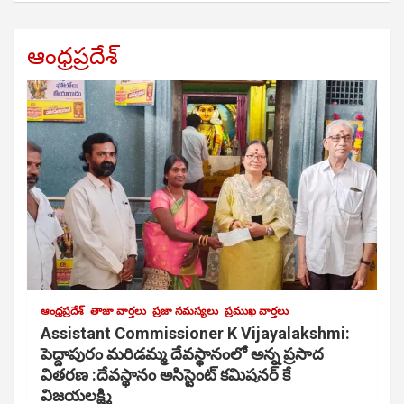
ఆంధ్రప్రదేశ్
ఆంధ్రప్రదేశ్
తాజా వార్తలు
ప్రజా సమస్యలు
ప్రముఖ వార్తలు
Assistant Commissioner K Vijayalakshmi:
పెద్దాపురం మరిడమ్మ దేవస్థానంలో అన్న ప్రసాద
వితరణ :దేవస్థానం అసిస్టెంట్ కమిషనర్ కే
విజయలక్ష్మి