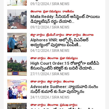
09/12/2024
SIRA NEWS
తెలంగాణ
ప్రజా సమస్యలు
రాజకీయం
Malla Reddy: సీనియర్ అసిస్టెంట్ సాయిలు
డిప్యూటేషన్ రద్దు చేయాలి…
09/12/2024
SIRA NEWS
జిల్లా వార్తలు
ట్రేండింగ్ వార్తలు
తాజా వార్తలు
తెలంగాణ
Alphores VNR: ఆల్ఫోర్స్ విఎన్ఆర్
అద్వర్యంలో పుస్తకాలు పంపిణి…
04/12/2024
SIRA NEWS
తాజా వార్తలు
తెలంగాణ
ప్రజా సమస్యలు
High Court Order:15 రోజుల్లోగా ఐటీడీఏ
కేసులన్నింటినీ కలెక్టర్ కు బదిలీ చేయాలి…
27/11/2024
SIRA NEWS
తాజా వార్తలు
జిల్లా వార్తలు
తెలంగాణ
Advocate Sudheer: న్యాయవాది సంగెం
సుధీర్ కుమార్ కు సేవా పురస్కారం
24/11/2024
SIRA NEWS
తాజా వార్తలు
తెలంగాణ
ప్రముఖ వార్తలు