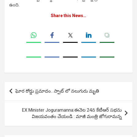
ఉంది.
Share this News…
Post
ఘోర రోడ్డు ప్రమాదం.. స్పాట్ లో నలుగురు మృతి
navigation
EX Minister Joguramanna:ఈనెల 24న కేటీఆర్ స‌భ‌ను
విజ‌య‌వంతం చేయండి : మాజీ మంత్రి జోగురామ‌న్న‌