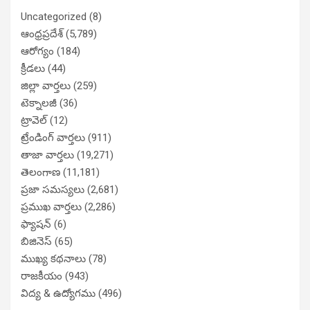
Uncategorized
(8)
ఆంధ్రప్రదేశ్
(5,789)
ఆరోగ్యం
(184)
క్రీడలు
(44)
జిల్లా వార్తలు
(259)
టెక్నాలజీ
(36)
ట్రావెల్
(12)
ట్రేండింగ్ వార్తలు
(911)
తాజా వార్తలు
(19,271)
తెలంగాణ
(11,181)
ప్రజా సమస్యలు
(2,681)
ప్రముఖ వార్తలు
(2,286)
ఫ్యాషన్
(6)
బిజినెస్
(65)
ముఖ్య కథనాలు
(78)
రాజకీయం
(943)
విద్య & ఉద్యోగము
(496)