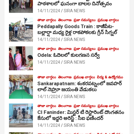
పాఠ‌శాల‌లో ఘనంగా బాలల దినోత్సవం
14/11/2024
SIRA NEWS
తాజా వార్తలు
తెలంగాణ
ప్రజా సమస్యలు
ప్రముఖ వార్తలు
Peddapally Goods Train : కాజీపేట-
బల్లార్షా మధ్య రైళ్ల రాకపోకలకు గ్రీన్ సిగ్నల్
14/11/2024
SIRA NEWS
తాజా వార్తలు
తెలంగాణ
ప్రజా సమస్యలు
ప్రముఖ వార్తలు
Odela: ఓదెలలో కులగణన సర్వే
14/11/2024
SIRA NEWS
తాజా వార్తలు
తెలంగాణ
ప్రముఖ వార్తలు
విద్య & ఉద్యోగము
Sankarapatnam: శంకరపట్నంలో జవహర్
లాల్ నెహ్రూ జయంతి వేడుకలు
14/11/2024
SIRA NEWS
తాజా వార్తలు
తెలంగాణ
ప్రజా సమస్యలు
ప్రముఖ వార్తలు
CI Faninder: మిస్టర్ టి రెస్టారెంట్ దొంగతనం
కేసులో ఇద్దరి అరెస్ట్ : సీఐ ఫణిందర్
14/11/2024
SIRA NEWS