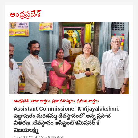
ఆంధ్రప్రదేశ్
ఆంధ్రప్రదేశ్
తాజా వార్తలు
ప్రజా సమస్యలు
ప్రముఖ వార్తలు
Assistant Commissioner K Vijayalakshmi:
పెద్దాపురం మరిడమ్మ దేవస్థానంలో అన్న ప్రసాద
వితరణ :దేవస్థానం అసిస్టెంట్ కమిషనర్ కే
విజయలక్ష్మి
15/11/2024
SIRA NEWS