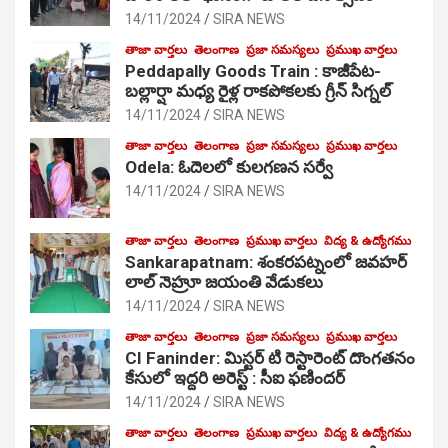
14/11/2024
SIRA NEWS
తాజా వార్తలు
తెలంగాణ
ప్రజా సమస్యలు
ప్రముఖ వార్తలు
Peddapally Goods Train : కాజీపేట-
బల్లార్షా మధ్య రైళ్ల రాకపోకలకు గ్రీన్ సిగ్నల్
14/11/2024
SIRA NEWS
తాజా వార్తలు
తెలంగాణ
ప్రజా సమస్యలు
ప్రముఖ వార్తలు
Odela: ఓదెలలో కులగణన సర్వే
14/11/2024
SIRA NEWS
తాజా వార్తలు
తెలంగాణ
ప్రముఖ వార్తలు
విద్య & ఉద్యోగము
Sankarapatnam: శంకరపట్నంలో జవహర్
లాల్ నెహ్రూ జయంతి వేడుకలు
14/11/2024
SIRA NEWS
తాజా వార్తలు
తెలంగాణ
ప్రజా సమస్యలు
ప్రముఖ వార్తలు
CI Faninder: మిస్టర్ టి రెస్టారెంట్ దొంగతనం
కేసులో ఇద్దరి అరెస్ట్ : సీఐ ఫణిందర్
14/11/2024
SIRA NEWS
తాజా వార్తలు
తెలంగాణ
ప్రముఖ వార్తలు
విద్య & ఉద్యోగము