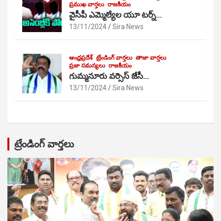
ప్రముఖ వార్తలు
రాజకీయం
వైసీపీ ఎమ్మెల్యేల యూ టర్న్…
13/11/2024
Sira News
ఆంధ్రప్రదేశ్
ట్రేండింగ్ వార్తలు
తాజా వార్తలు
ప్రజా సమస్యలు
రాజకీయం
గుమ్మనూరు వర్సెస్ జేసీ…
13/11/2024
Sira News
ట్రేండింగ్ వార్తలు