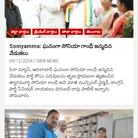
జిల్లా వార్తలు
ట్రేండింగ్ వార్తలు
తాజా వార్తలు
తెలంగాణ
Soniyamma: ఘ‌నంగా సోనియా గాంధీ జ‌న్మ‌దిన
వేడుక‌లు
09/12/2024
SIRA NEWS
సిరా న్యూస్, ఆదిలాబాద్ ఘ‌నంగా సోనియా గాంధీ జ‌న్మ‌దిన
వేడుక‌లు పార్టీ కోసం ప‌ద‌వుల‌ను తృణ ప్రాయంగా త్య‌జించిన
త్యాగమూర్తి సోనియా గాంధీ అని మాజీ మున్సిప‌ల్ చైర్మ‌న్, కాంగ్రెస్
పార్టీ సీనియ‌ర్ నాయ‌కులు దిగంబ‌ర్ రావు పాటిల్ అన్నారు.
సోమవారం…