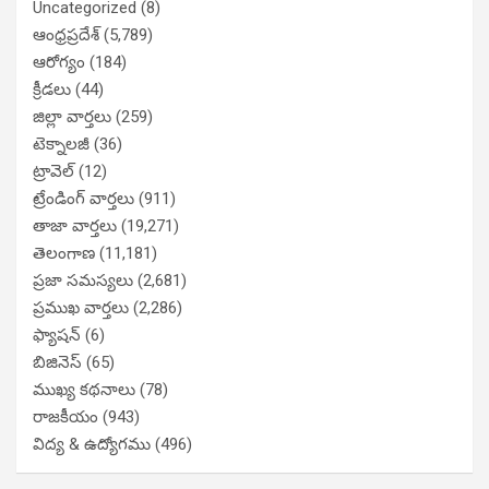
Uncategorized
(8)
ఆంధ్రప్రదేశ్
(5,789)
ఆరోగ్యం
(184)
క్రీడలు
(44)
జిల్లా వార్తలు
(259)
టెక్నాలజీ
(36)
ట్రావెల్
(12)
ట్రేండింగ్ వార్తలు
(911)
తాజా వార్తలు
(19,271)
తెలంగాణ
(11,181)
ప్రజా సమస్యలు
(2,681)
ప్రముఖ వార్తలు
(2,286)
ఫ్యాషన్
(6)
బిజినెస్
(65)
ముఖ్య కథనాలు
(78)
రాజకీయం
(943)
విద్య & ఉద్యోగము
(496)