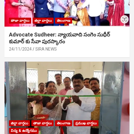
తాజా వార్తలు
జిల్లా వార్తలు
తెలంగాణ
Advocate Sudheer: న్యాయవాది సంగెం సుధీర్
కుమార్ కు సేవా పురస్కారం
24/11/2024
SIRA NEWS
జిల్లా వార్తలు
తాజా వార్తలు
తెలంగాణ
ప్రముఖ వార్తలు
విద్య & ఉద్యోగము