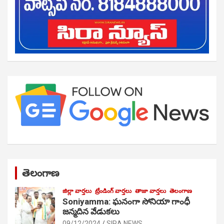
తెలంగాణ
జిల్లా వార్తలు
ట్రేండింగ్ వార్తలు
తాజా వార్తలు
తెలంగాణ
Soniyamma: ఘ‌నంగా సోనియా గాంధీ
జ‌న్మ‌దిన వేడుక‌లు
09/12/2024
SIRA NEWS