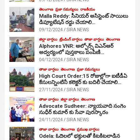
తెలంగాణ
ప్రజా సమస్యలు
రాజకీయం
Malla Reddy: సీనియర్ అసిస్టెంట్ సాయిలు
డిప్యూటేషన్ రద్దు చేయాలి…
09/12/2024
SIRA NEWS
జిల్లా వార్తలు
ట్రేండింగ్ వార్తలు
తాజా వార్తలు
తెలంగాణ
Alphores VNR: ఆల్ఫోర్స్ విఎన్ఆర్
అద్వర్యంలో పుస్తకాలు పంపిణి…
04/12/2024
SIRA NEWS
తాజా వార్తలు
తెలంగాణ
ప్రజా సమస్యలు
High Court Order:15 రోజుల్లోగా ఐటీడీఏ
కేసులన్నింటినీ కలెక్టర్ కు బదిలీ చేయాలి…
27/11/2024
SIRA NEWS
తాజా వార్తలు
జిల్లా వార్తలు
తెలంగాణ
Advocate Sudheer: న్యాయవాది సంగెం
సుధీర్ కుమార్ కు సేవా పురస్కారం
24/11/2024
SIRA NEWS
తాజా వార్తలు
తెలంగాణ
ప్రముఖ వార్తలు
Odela: ఓదెల‌లో భక్తులతో కిటకిటలాడిన