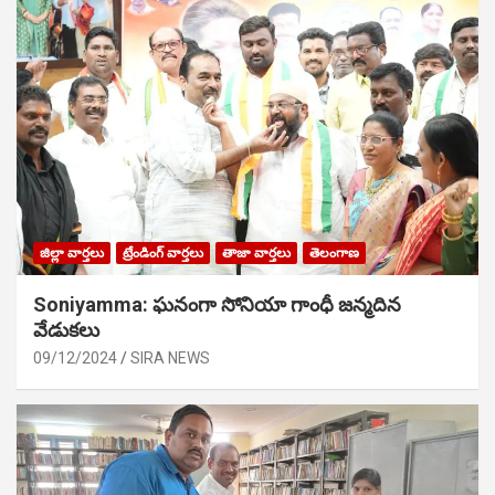
జిల్లా వార్తలు
ట్రేండింగ్ వార్తలు
తాజా వార్తలు
తెలంగాణ
Soniyamma: ఘ‌నంగా సోనియా గాంధీ జ‌న్మ‌దిన
వేడుక‌లు
09/12/2024
SIRA NEWS