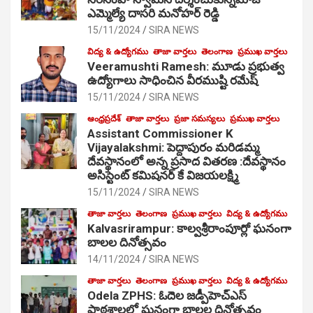
ఎమ్మెల్యే దాసరి మనోహర్ రెడ్డి
15/11/2024
SIRA NEWS
విద్య & ఉద్యోగము
తాజా వార్తలు
తెలంగాణ
ప్రముఖ వార్తలు
Veeramushti Ramesh: మూడు ప్రభుత్వ
ఉద్యోగాలు సాధించిన వీరముష్టి రమేష్
15/11/2024
SIRA NEWS
ఆంధ్రప్రదేశ్
తాజా వార్తలు
ప్రజా సమస్యలు
ప్రముఖ వార్తలు
Assistant Commissioner K
Vijayalakshmi: పెద్దాపురం మరిడమ్మ
దేవస్థానంలో అన్న ప్రసాద వితరణ :దేవస్థానం
అసిస్టెంట్ కమిషనర్ కే విజయలక్ష్మి
15/11/2024
SIRA NEWS
తాజా వార్తలు
తెలంగాణ
ప్రముఖ వార్తలు
విద్య & ఉద్యోగము
Kalvasrirampur: కాల్వశ్రీరాంపూర్లో ఘనంగా
బాలల దినోత్సవం
14/11/2024
SIRA NEWS
తాజా వార్తలు
తెలంగాణ
ప్రముఖ వార్తలు
విద్య & ఉద్యోగము
Odela ZPHS: ఓదెల జ‌డ్పీహెచ్ఎస్
పాఠ‌శాల‌లో ఘనంగా బాలల దినోత్సవం