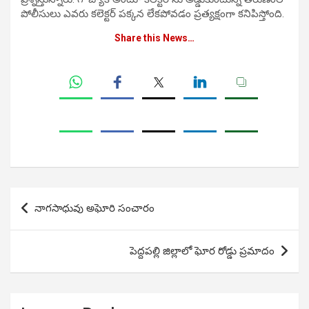
పోలీసులు ఎవరు కలెక్టర్ పక్కన లేకపోవడం ప్రత్యక్షంగా కనిపిస్తోంది.
Share this News…
Post
నాగసాధువు అఘోరి సంచారం
navigation
పెద్దపల్లి జిల్లాలో ఘోర రోడ్డు ప్రమాదం