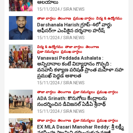
ఆల‌యాలు
15/11/2024
SIRA NEWS
తాజా వార్తలు
తెలంగాణ
ప్రముఖ వార్తలు
విద్య & ఉద్యోగము
Darshanala Harish:గ్రూప్-4లో వార్డు
ఆఫీసర్‌గా ఎంపికైన దర్శనాల హరీష్
15/11/2024
SIRA NEWS
విద్య & ఉద్యోగము
తాజా వార్తలు
తెలంగాణ
ప్రజా సమస్యలు
ప్రముఖ వార్తలు
Vanavasi Peddada Ashalata :
అన్నిదానాల కంటే విద్యాధానం గొప్పది :
వనవాసి కళ్యాణ పరిషత్ ప్రాంత మహిళా సహ
ప్రముఖ్ పెద్దడ ఆశాలత
15/11/2024
SIRA NEWS
తాజా వార్తలు
తెలంగాణ
ప్రజా సమస్యలు
ప్రముఖ వార్తలు
ADA Srinath: కొనుగోలు కేంద్రాల‌ను
సంద‌ర్శించిన డివిజనల్ ఏడీఏ శ్రీనాథ్
15/11/2024
SIRA NEWS
తాజా వార్తలు
తెలంగాణ
ప్రజా సమస్యలు
ప్రముఖ వార్తలు
EX MLA Dasari Manohar Reddy: శ్రీ లక్ష్మీ
నరసింహ స్వామిని దర్శించుకున్నమాజీ