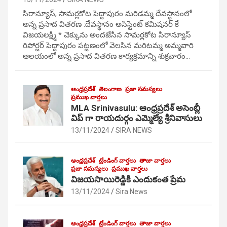
సిరాన్యూస్, సామర్లకోట పెద్దాపురం మరిడమ్మ దేవస్థానంలో
అన్న ప్రసాద వితరణ :దేవస్థానం అసిస్టెంట్ కమిషనర్ కే
విజయలక్ష్మి * చెక్కును అందజేసిన సామర్లకోట సిరాన్యూస్
రిపోర్టర్ పెద్దాపురం పట్టణంలో వెలసిన మరిటమ్మ అమ్మవారి
ఆలయంలో అన్న ప్రసాద వితరణ కార్యక్రమాన్ని శుక్రవారం…
ఆంధ్రప్రదేశ్
తెలంగాణ
ప్రజా సమస్యలు
ప్రముఖ వార్తలు
MLA Srinivasulu: ఆంధ్రప్రదేశ్ అసెంబ్లీ
విప్ గా రాయదుర్గం ఎమ్మెల్యే శ్రీనివాసులు
13/11/2024
SIRA NEWS
ఆంధ్రప్రదేశ్
ట్రేండింగ్ వార్తలు
తాజా వార్తలు
ప్రజా సమస్యలు
ప్రముఖ వార్తలు
విజయసాయిరెడ్డికి ఎందుకంత ప్రేమ
13/11/2024
Sira News
ఆంధ్రప్రదేశ్
ట్రేండింగ్ వార్తలు
తాజా వార్తలు