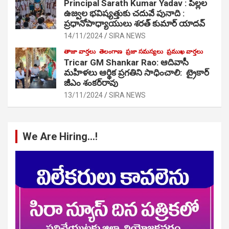
Principal Sarath Kumar Yadav : పిల్లల
ఉజ్వల భవిష్యత్తుకు చదువే పునాది :
ప్రధానోపాధ్యాయులు శరత్ కుమార్ యాదవ్
14/11/2024
SIRA NEWS
తాజా వార్తలు
తెలంగాణ
ప్రజా సమస్యలు
ప్రముఖ వార్తలు
Tricar GM Shankar Rao: ఆదివాసీ
మహిళలు ఆర్థిక ప్రగతిని సాధించాలి: ట్రైకార్
జీఎం శంకర్‌రావు
13/11/2024
SIRA NEWS
We Are Hiring…!