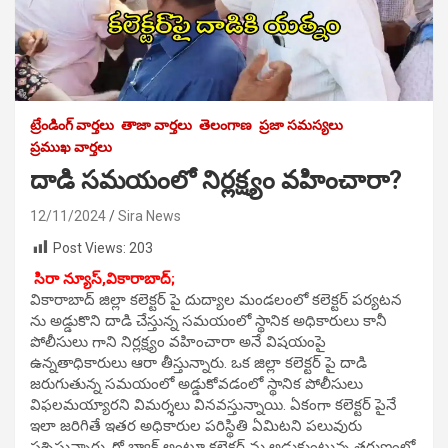
ట్రేండింగ్ వార్తలు
తాజా వార్తలు
తెలంగాణ
ప్రజా సమస్యలు
ప్రముఖ వార్తలు
దాడి సమయంలో నిర్లక్ష్యం వహించారా?
12/11/2024
Sira News
Post Views:
203
సిరా న్యూస్,వికారాబాద్;
వికారాబాద్ జిల్లా కలెక్టర్ పై దుద్యాల మండలంలో కలెక్టర్ పర్యటన
ను అడ్డుకొని దాడి చేస్తున్న సమయంలో స్థానిక అధికారులు కానీ
పోలీసులు గాని నిర్లక్ష్యం వహించారా అనే విషయంపై
ఉన్నతాధికారులు ఆరా తీస్తున్నారు. ఒక జిల్లా కలెక్టర్ పై దాడి
జరుగుతున్న సమయంలో అడ్డుకోవడంలో స్థానిక పోలీసులు
విఫలమయ్యారని విమర్శలు వినవస్తున్నాయి. ఏకంగా కలెక్టర్ పైనే
ఇలా జరిగితే ఇతర అధికారుల పరిస్థితి ఏమిటని పలువురు
ప్రశ్నిస్తున్నారు. గో బ్యాక్ అంటూ కలెక్టర్ ను అడ్డుకుంటున్న తరుణంలో