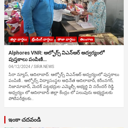
జిల్లా వార్తలు
ట్రేండింగ్ వార్తలు
తాజా వార్తలు
తెలంగాణ
Alphores VNR: ఆల్ఫోర్స్ విఎన్ఆర్ అద్వర్యంలో
పుస్తకాలు పంపిణి…
04/12/2024
SIRA NEWS
సిరా న్యూస్, ఆదిలాబాద్: ఆల్ఫోర్స్ విఎన్ఆర్ అద్వర్యంలో పుస్తకాలు
పంపిణి… ఆల్ఫోర్స్ విద్యాసంస్థల అధినేత ఆదిలాబాద్, కరీంనగర్,
నిజామాబాద్, మెదక్ పట్టభద్రుల ఎమ్మెల్సీ అభ్యర్థి వి నరేందర్ రెడ్డి
అధ్వర్యం లో ఆదిలాబాద్ జిల్లా కేంద్రం లో పలువురు అభ్యర్థులకు
పోటిప‌రీక్ష‌ల‌కు…
ఇంకా చదవండి