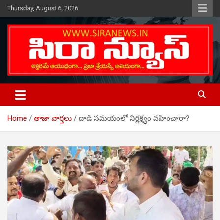
Skip
Thursday, August 6, 2026
to
content
Telugu Online News Daily
SIRA NEWS
Home
తాజా వార్తలు
దాడి సమయంలో నిర్లక్ష్యం వహించారా?