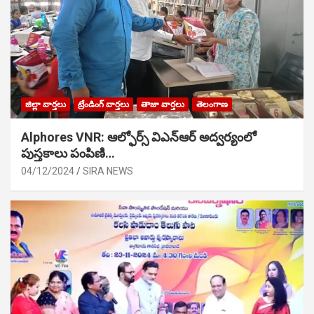
జిల్లా వార్తలు
ట్రేండింగ్ వార్తలు
తాజా వార్తలు
తెలంగాణ
Alphores VNR: ఆల్ఫోర్స్ విఎన్ఆర్ అద్వర్యంలో
పుస్తకాలు పంపిణి…
04/12/2024
SIRA NEWS