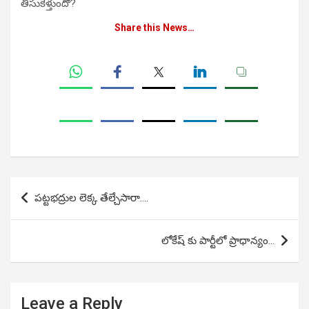
తీసుకెళ్తుందో?
Share this News…
Post
పట్టభద్రుల లెక్క తేల్చేసారా….
navigation
లోకేష్ కు పార్టీలో ప్రాధాన్యం…
Leave a Reply