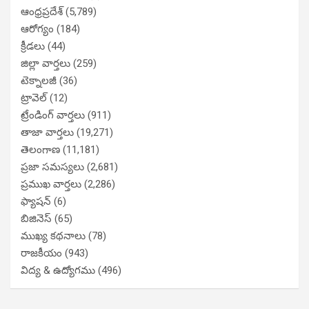
ఆంధ్రప్రదేశ్
(5,789)
ఆరోగ్యం
(184)
క్రీడలు
(44)
జిల్లా వార్తలు
(259)
టెక్నాలజీ
(36)
ట్రావెల్
(12)
ట్రేండింగ్ వార్తలు
(911)
తాజా వార్తలు
(19,271)
తెలంగాణ
(11,181)
ప్రజా సమస్యలు
(2,681)
ప్రముఖ వార్తలు
(2,286)
ఫ్యాషన్
(6)
బిజినెస్
(65)
ముఖ్య కథనాలు
(78)
రాజకీయం
(943)
విద్య & ఉద్యోగము
(496)