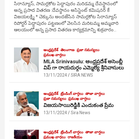
సిరాన్యూస్, సామర్లకోట పెద్దాపురం మరిడమ్మ దేవస్థానంలో
అన్న ప్రసాద వితరణ :దేవస్థానం అసిస్టెంట్ కమిషనర్ కే
విజయలక్ష్మి * చెక్కును అందజేసిన సామర్లకోట సిరాన్యూస్
రిపోర్టర్ పెద్దాపురం పట్టణంలో వెలసిన మరిటమ్మ అమ్మవారి
ఆలయంలో అన్న ప్రసాద వితరణ కార్యక్రమాన్ని శుక్రవారం…
ఆంధ్రప్రదేశ్
తెలంగాణ
ప్రజా సమస్యలు
ప్రముఖ వార్తలు
MLA Srinivasulu: ఆంధ్రప్రదేశ్ అసెంబ్లీ
విప్ గా రాయదుర్గం ఎమ్మెల్యే శ్రీనివాసులు
13/11/2024
SIRA NEWS
ఆంధ్రప్రదేశ్
ట్రేండింగ్ వార్తలు
తాజా వార్తలు
ప్రజా సమస్యలు
ప్రముఖ వార్తలు
విజయసాయిరెడ్డికి ఎందుకంత ప్రేమ
13/11/2024
Sira News
ఆంధ్రప్రదేశ్
ట్రేండింగ్ వార్తలు
తాజా వార్తలు
ప్రముఖ వార్తలు
రాజకీయం