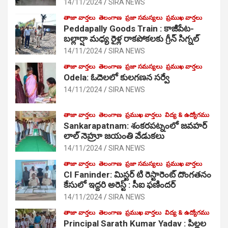
14/11/2024
SIRA NEWS
తాజా వార్తలు
తెలంగాణ
ప్రజా సమస్యలు
ప్రముఖ వార్తలు
Peddapally Goods Train : కాజీపేట-
బల్లార్షా మధ్య రైళ్ల రాకపోకలకు గ్రీన్ సిగ్నల్
14/11/2024
SIRA NEWS
తాజా వార్తలు
తెలంగాణ
ప్రజా సమస్యలు
ప్రముఖ వార్తలు
Odela: ఓదెలలో కులగణన సర్వే
14/11/2024
SIRA NEWS
తాజా వార్తలు
తెలంగాణ
ప్రముఖ వార్తలు
విద్య & ఉద్యోగము
Sankarapatnam: శంకరపట్నంలో జవహర్
లాల్ నెహ్రూ జయంతి వేడుకలు
14/11/2024
SIRA NEWS
తాజా వార్తలు
తెలంగాణ
ప్రజా సమస్యలు
ప్రముఖ వార్తలు
CI Faninder: మిస్టర్ టి రెస్టారెంట్ దొంగతనం
కేసులో ఇద్దరి అరెస్ట్ : సీఐ ఫణిందర్
14/11/2024
SIRA NEWS
తాజా వార్తలు
తెలంగాణ
ప్రముఖ వార్తలు
విద్య & ఉద్యోగము
Principal Sarath Kumar Yadav : పిల్లల