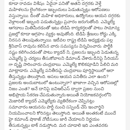
కూడా రావడం విశేషం. ఏదైనా పనితో అతని దగ్గరకు వెళ్తే
మహిళలను లైంగికంగా ఇబ్బందులు పెడుతున్నట్లు ఆరోపణలు
వస్తున్నాయి. దీంతో మహిళ అధికారులు, ఉద్యోగులు ఆయన దగ్గరకు
వెళ్లాలంటే ఇబ్బంది పడుతున్నట్లు ప్రచారం జరుగుతోంది. ఎమ్మెల్యే
ఆగడాలు మితిమీరడంతో ఇటు టిడిపి కార్యకర్తలతో పాటు సామాన్య
ప్రజల్లో కూడా ఆగ్రహం వ్యక్తం అవుతోంది. టిడిపి శ్రేణులు రోడ్డు ఎక్కి
నిరసన తెలుపుతున్నాయి. ఇటీవల రాష్ట్ర టిడిపి అధ్యక్షుడు పల్ల
శ్రీనివాస్ రావును కలిసిన వారు సమస్యను విన్నవించారు. పార్టీకి
నష్టం కలిగించడంతో పాటు క్యాడర్ ని, ప్రజలను ఇబ్బంది పెడుతున్న
ఎమ్మెల్యే పై చర్యలు తీసుకోవాలని డిమాండ్ చేశారు.దీనిపై సీరియస్
గా దృష్టి సారించారు చంద్రబాబు. ఎమ్మెల్యే కొలికపూడిని పిలిచి మరి
మాట్లాడారు. ఎమ్మెల్యే పనితీరుపై చంద్రబాబు పూర్తిస్థాయిలో ఆరా
తీస్తున్నట్లు తెలుస్తోంది. అసలు ఆయన పనితీరు ఎలా ఉంది?
ప్రజలకు అందుబాటులో ఉంటున్నారా? ఖాజాగా వచ్చిన ఆరోపణల్లో
నిజం ఎంత? అనే దానిపై ఐవిఆర్ఎస్ ద్వారా ప్రజల నుంచి
అభిప్రాయ సేకరణ చేపడుతున్నారు.అయితే నియోజకవర్గంలోని
మెజారిటీ క్యాడర్ ఎమ్మెల్యేకు వ్యతిరేకంగా చెప్పినట్లు
సమాచారం.ఆయనను పార్టీ నుంచి సస్పెండ్ చేసి ఇంచార్జిని
నియమించాలని కోరినట్లు తెలుస్తోంది. అయితే అంతకంటే ముందే
హై కమాండ్ షాకాజ్ నోటీసులు జారీ చేయాలని నిర్ణయం
తీసుకున్నట్లు టాక్ నడుస్తోంది. మరి చూడాలి ఇది ఎంతవరకు