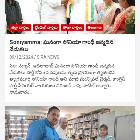
జిల్లా వార్తలు
ట్రేండింగ్ వార్తలు
తాజా వార్తలు
తెలంగాణ
Soniyamma: ఘ‌నంగా సోనియా గాంధీ జ‌న్మ‌దిన
వేడుక‌లు
09/12/2024
SIRA NEWS
సిరా న్యూస్, ఆదిలాబాద్ ఘ‌నంగా సోనియా గాంధీ జ‌న్మ‌దిన
వేడుక‌లు పార్టీ కోసం ప‌ద‌వుల‌ను తృణ ప్రాయంగా త్య‌జించిన
త్యాగమూర్తి సోనియా గాంధీ అని మాజీ మున్సిప‌ల్ చైర్మ‌న్, కాంగ్రెస్
పార్టీ సీనియ‌ర్ నాయ‌కులు దిగంబ‌ర్ రావు పాటిల్ అన్నారు.
సోమవారం…