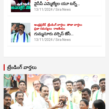
వైసీపీ ఎమ్మెల్యేల యూ టర్న్…
13/11/2024
Sira News
ఆంధ్రప్రదేశ్
ట్రేండింగ్ వార్తలు
తాజా వార్తలు
ప్రజా సమస్యలు
రాజకీయం
గుమ్మనూరు వర్సెస్ జేసీ…
13/11/2024
Sira News
ట్రేండింగ్ వార్తలు