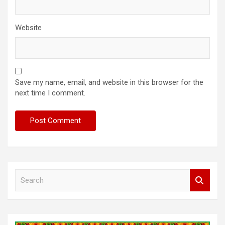
Website
Save my name, email, and website in this browser for the
next time I comment.
S
e
a
r
c