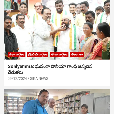
జిల్లా వార్తలు
ట్రేండింగ్ వార్తలు
తాజా వార్తలు
తెలంగాణ
Soniyamma: ఘ‌నంగా సోనియా గాంధీ జ‌న్మ‌దిన
వేడుక‌లు
09/12/2024
SIRA NEWS