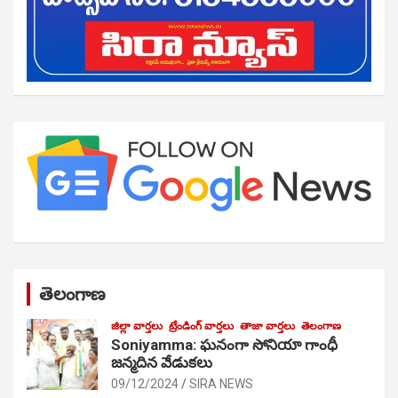
తెలంగాణ
జిల్లా వార్తలు
ట్రేండింగ్ వార్తలు
తాజా వార్తలు
తెలంగాణ
Soniyamma: ఘ‌నంగా సోనియా గాంధీ
జ‌న్మ‌దిన వేడుక‌లు
09/12/2024
SIRA NEWS