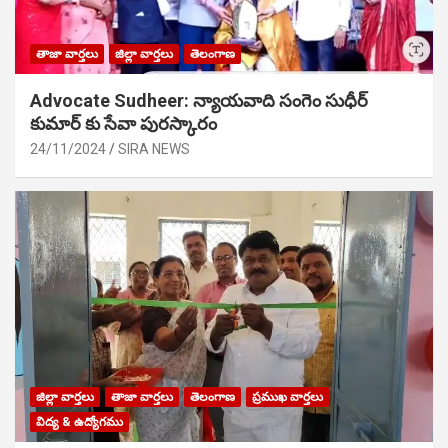
తాజా వార్తలు
జిల్లా వార్తలు
తెలంగాణ
Advocate Sudheer: న్యాయవాది సంగెం సుధీర్
కుమార్ కు సేవా పురస్కారం
24/11/2024
SIRA NEWS
జిల్లా వార్తలు
తాజా వార్తలు
తెలంగాణ
ప్రముఖ వార్తలు
విద్య & ఉద్యోగము