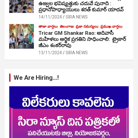
ఉజ్వల భవిష్యత్తుకు చదువే పునాది :
ప్రధానోపాధ్యాయులు శరత్ కుమార్ యాదవ్
14/11/2024
SIRA NEWS
తాజా వార్తలు
తెలంగాణ
ప్రజా సమస్యలు
ప్రముఖ వార్తలు
Tricar GM Shankar Rao: ఆదివాసీ
మహిళలు ఆర్థిక ప్రగతిని సాధించాలి: ట్రైకార్
జీఎం శంకర్‌రావు
13/11/2024
SIRA NEWS
We Are Hiring…!