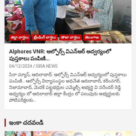
జిల్లా వార్తలు
ట్రేండింగ్ వార్తలు
తాజా వార్తలు
తెలంగాణ
Alphores VNR: ఆల్ఫోర్స్ విఎన్ఆర్ అద్వర్యంలో
పుస్తకాలు పంపిణి…
04/12/2024
SIRA NEWS
సిరా న్యూస్, ఆదిలాబాద్: ఆల్ఫోర్స్ విఎన్ఆర్ అద్వర్యంలో పుస్తకాలు
పంపిణి… ఆల్ఫోర్స్ విద్యాసంస్థల అధినేత ఆదిలాబాద్, కరీంనగర్,
నిజామాబాద్, మెదక్ పట్టభద్రుల ఎమ్మెల్సీ అభ్యర్థి వి నరేందర్ రెడ్డి
అధ్వర్యం లో ఆదిలాబాద్ జిల్లా కేంద్రం లో పలువురు అభ్యర్థులకు
పోటిప‌రీక్ష‌ల‌కు…
ఇంకా చదవండి