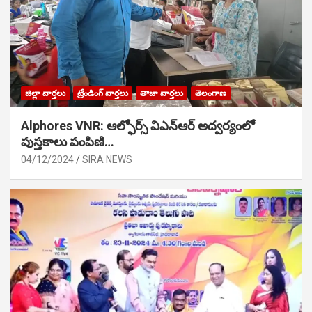
జిల్లా వార్తలు
ట్రేండింగ్ వార్తలు
తాజా వార్తలు
తెలంగాణ
Alphores VNR: ఆల్ఫోర్స్ విఎన్ఆర్ అద్వర్యంలో
పుస్తకాలు పంపిణి…
04/12/2024
SIRA NEWS