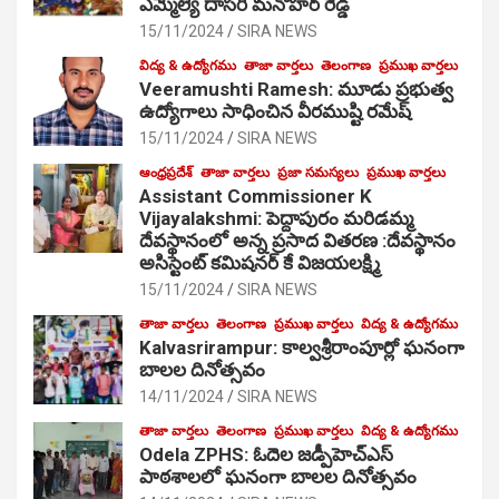
ఎమ్మెల్యే దాసరి మనోహర్ రెడ్డి
15/11/2024
SIRA NEWS
విద్య & ఉద్యోగము
తాజా వార్తలు
తెలంగాణ
ప్రముఖ వార్తలు
Veeramushti Ramesh: మూడు ప్రభుత్వ
ఉద్యోగాలు సాధించిన వీరముష్టి రమేష్
15/11/2024
SIRA NEWS
ఆంధ్రప్రదేశ్
తాజా వార్తలు
ప్రజా సమస్యలు
ప్రముఖ వార్తలు
Assistant Commissioner K
Vijayalakshmi: పెద్దాపురం మరిడమ్మ
దేవస్థానంలో అన్న ప్రసాద వితరణ :దేవస్థానం
అసిస్టెంట్ కమిషనర్ కే విజయలక్ష్మి
15/11/2024
SIRA NEWS
తాజా వార్తలు
తెలంగాణ
ప్రముఖ వార్తలు
విద్య & ఉద్యోగము
Kalvasrirampur: కాల్వశ్రీరాంపూర్లో ఘనంగా
బాలల దినోత్సవం
14/11/2024
SIRA NEWS
తాజా వార్తలు
తెలంగాణ
ప్రముఖ వార్తలు
విద్య & ఉద్యోగము
Odela ZPHS: ఓదెల జ‌డ్పీహెచ్ఎస్
పాఠ‌శాల‌లో ఘనంగా బాలల దినోత్సవం