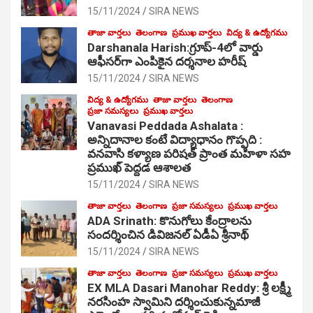
15/11/2024
SIRA NEWS
తాజా వార్తలు
తెలంగాణ
ప్రముఖ వార్తలు
విద్య & ఉద్యోగము
Darshanala Harish:గ్రూప్-4లో వార్డు
ఆఫీసర్‌గా ఎంపికైన దర్శనాల హరీష్
15/11/2024
SIRA NEWS
విద్య & ఉద్యోగము
తాజా వార్తలు
తెలంగాణ
ప్రజా సమస్యలు
ప్రముఖ వార్తలు
Vanavasi Peddada Ashalata :
అన్నిదానాల కంటే విద్యాధానం గొప్పది :
వనవాసి కళ్యాణ పరిషత్ ప్రాంత మహిళా సహ
ప్రముఖ్ పెద్దడ ఆశాలత
15/11/2024
SIRA NEWS
తాజా వార్తలు
తెలంగాణ
ప్రజా సమస్యలు
ప్రముఖ వార్తలు
ADA Srinath: కొనుగోలు కేంద్రాల‌ను
సంద‌ర్శించిన డివిజనల్ ఏడీఏ శ్రీనాథ్
15/11/2024
SIRA NEWS
తాజా వార్తలు
తెలంగాణ
ప్రజా సమస్యలు
ప్రముఖ వార్తలు
EX MLA Dasari Manohar Reddy: శ్రీ లక్ష్మీ
నరసింహ స్వామిని దర్శించుకున్నమాజీ