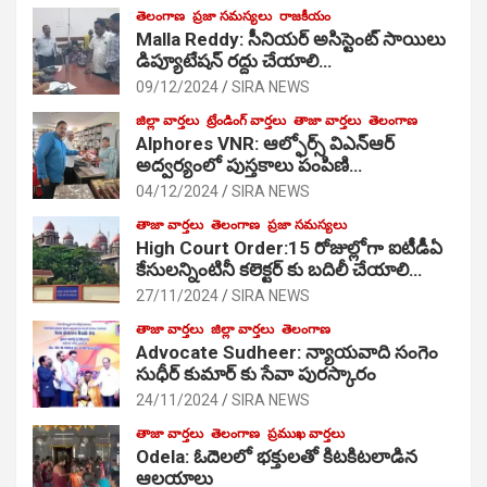
తెలంగాణ
ప్రజా సమస్యలు
రాజకీయం
Malla Reddy: సీనియర్ అసిస్టెంట్ సాయిలు
డిప్యూటేషన్ రద్దు చేయాలి…
09/12/2024
SIRA NEWS
జిల్లా వార్తలు
ట్రేండింగ్ వార్తలు
తాజా వార్తలు
తెలంగాణ
Alphores VNR: ఆల్ఫోర్స్ విఎన్ఆర్
అద్వర్యంలో పుస్తకాలు పంపిణి…
04/12/2024
SIRA NEWS
తాజా వార్తలు
తెలంగాణ
ప్రజా సమస్యలు
High Court Order:15 రోజుల్లోగా ఐటీడీఏ
కేసులన్నింటినీ కలెక్టర్ కు బదిలీ చేయాలి…
27/11/2024
SIRA NEWS
తాజా వార్తలు
జిల్లా వార్తలు
తెలంగాణ
Advocate Sudheer: న్యాయవాది సంగెం
సుధీర్ కుమార్ కు సేవా పురస్కారం
24/11/2024
SIRA NEWS
తాజా వార్తలు
తెలంగాణ
ప్రముఖ వార్తలు
Odela: ఓదెల‌లో భక్తులతో కిటకిటలాడిన
ఆల‌యాలు