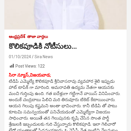
ఆంధ్రప్రదేశ్
తాజా వార్తలు
కొలికపూడికి నోటీసులు…
01/10/2024
Sira News
Post Views:
122
సిరా న్యూస్,విజయవాడ;
టిడిపి ఎమ్మెల్యే కొలికపూడి శ్రీనివాసరావు వ్యవహార శైలి ఇప్పుడు
హాట్ టాపిక్ గా మారింది. అమరావతి ఉద్యమ నేతగా ఆయనకు
మంచి గుర్తింపు ఉంది. గత ఐదేళ్లుగా గట్టిగానే వాయిస్ వినిపించారు.
అందుకే చంద్రబాబు పిలిచి మరి తిరువూరు టికెట్ కేటాయించారు.
ఆయన గెలుపు కష్టమని అంతా భావించారు. కానీ టిడిపి తో పాటు
కూటమి సమన్వయంతో పనిచేయడంతో ఎమ్మెల్యేగా విజయం
సాధించారు. అయితే తన గెలుపునకు కృషి చేసిన సొంత పార్టీ
శ్రేణులకి ఇబ్బందులకు గురి చేస్తున్నారు కొలికపూడి. ఇలా గెలిచారో
లేదో యంత్రాలతో సిద్ధమయ్యారు. ఓ వైసీపీ నేత ఇంటిని నేలమట్టం