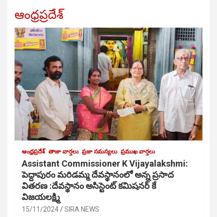
ఆంధ్రప్రదేశ్
ఆంధ్రప్రదేశ్
తాజా వార్తలు
ప్రజా సమస్యలు
ప్రముఖ వార్తలు
Assistant Commissioner K Vijayalakshmi:
పెద్దాపురం మరిడమ్మ దేవస్థానంలో అన్న ప్రసాద
వితరణ :దేవస్థానం అసిస్టెంట్ కమిషనర్ కే
విజయలక్ష్మి
15/11/2024
SIRA NEWS