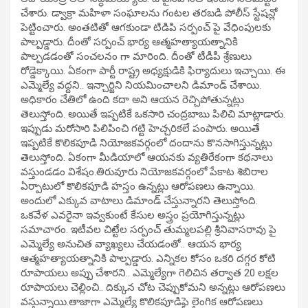
చేశారు. డ్వాక్రా మహిళా సంఘాలను గంటల తరబడి పోలీస్ స్టేషన్లో
పెట్టించారు. అంతటితో ఆగకుండా టిడిపి సర్పంచ్ పై వేధింపులకు
పాల్పడ్డారు. దీంతో సర్పంచ్ భార్య ఆత్మహత్యాయత్నానికి
పాల్పడడంతో సంచలనం గా మారింది. దీంతో టీడీపీ శ్రేణులు
రోడ్డెక్కాయి. ఏకంగా పార్టీ రాష్ట్ర అధ్యక్షుడికి ఫిర్యాదులు ఇచ్చాయి. ఈ
ఎమ్మెల్యే వద్దని.. ఇన్చార్జిని నియమించాలని డిమాండ్ చేశాయి.
అధికారం చేతిలో ఉంది కదా అని ఆయన రెచ్చిపోతున్నట్లు
తెలుస్తోంది. అయితే ఇప్పటికే ఒకసారి చంద్రబాబు పిలిచి మాట్లాడారు.
ఇప్పుడు మరోసారి పిలిపించి గట్టి హెచ్చరికలే పంపారు. అయితే
ఇప్పటికే కొలికపూడి నియోజకవర్గంలో దందాను కొనసాగిస్తున్నట్లు
తెలుస్తోంది. ఏకంగా మీడియాలో ఆయనకు వ్యతిరేకంగా కథనాలు
వస్తుండడం విశేషం.తిరువూరు నియోజకవర్గంలో పేకాట శిబిరాల
ఏర్పాటులో కొలికపూడి హస్తం ఉన్నట్లు ఆరోపణలు ఉన్నాయి.
అందులో ఎక్కువ వాటాలు డిమాండ్ చేస్తున్నారని తెలుస్తోంది.
ఒకవేళ ఎవరైనా ఇవ్వకుంటే కేసుల అస్త్రం ప్రయోగిస్తున్నట్లు
సమాచారం. ఇటీవల చిట్టేల సర్పంచ్ తుమ్మలపల్లి శ్రీనివాసరావు పై
ఎమ్మెల్యే అనుచిత వ్యాఖ్యలు చేయడంతో.. ఆయన భార్య
ఆత్మహత్యాయత్నానికి పాల్పడ్డారు. ఎన్నికల కోసం ఒకరి దగ్గర కోటి
రూపాయలు అప్పు చేశారని.. ఎమ్మెల్యేగా గెలిచిన తర్వాత 20 లక్షల
రూపాయలు చెల్లించి.. దిక్కున చోట చెప్పుకోమని అన్నట్లు ఆరోపణలు
వస్తున్నాయి.తాజాగా ఎమ్మెల్యే కొలికపూడిఫై లైంగిక ఆరోపణలు