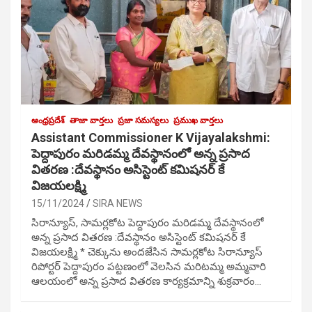
ఆంధ్రప్రదేశ్
తాజా వార్తలు
ప్రజా సమస్యలు
ప్రముఖ వార్తలు
Assistant Commissioner K Vijayalakshmi:
పెద్దాపురం మరిడమ్మ దేవస్థానంలో అన్న ప్రసాద
వితరణ :దేవస్థానం అసిస్టెంట్ కమిషనర్ కే
విజయలక్ష్మి
15/11/2024
SIRA NEWS
సిరాన్యూస్, సామర్లకోట పెద్దాపురం మరిడమ్మ దేవస్థానంలో
అన్న ప్రసాద వితరణ :దేవస్థానం అసిస్టెంట్ కమిషనర్ కే
విజయలక్ష్మి * చెక్కును అందజేసిన సామర్లకోట సిరాన్యూస్
రిపోర్టర్ పెద్దాపురం పట్టణంలో వెలసిన మరిటమ్మ అమ్మవారి
ఆలయంలో అన్న ప్రసాద వితరణ కార్యక్రమాన్ని శుక్రవారం…