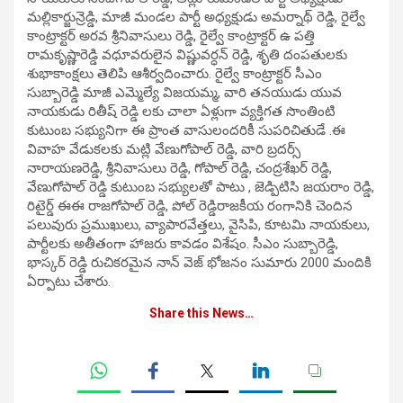
మల్లికార్జున్రెడ్డి, మాజీ మండల పార్టీ అధ్యక్షుడు అమర్నాథ్ రెడ్డి, రైల్వే
కాంట్రాక్టర్ అరవ శ్రీనివాసులు రెడ్డి, రైల్వే కాంట్రాక్టర్ ఉ పత్తి
రామకృష్ణారెడ్డి వధూవరులైన విష్ణువర్ధన్ రెడ్డి, శృతి దంపతులకు
శుభాకాంక్షలు తెలిపి ఆశీర్వదించారు. రైల్వే కాంట్రాక్టర్ సీఎం
సుబ్బారెడ్డి మాజీ ఎమ్మెల్యే విజయమ్మ, వారి తనయుడు యువ
నాయకుడు రితీష్ రెడ్డి లకు చాలా ఏళ్లుగా వ్యక్తిగత సొంతింటి
కుటుంబ సభ్యునిగా ఈ ప్రాంత వాసులందరికీ సుపరిచితుడే .ఈ
వివాహ వేడుకలకు మట్లి వేణుగోపాల్ రెడ్డి, వారి బ్రదర్స్
నారాయణరెడ్డి, శ్రీనివాసులు రెడ్డి, గోపాల్ రెడ్డి, చంద్రశేఖర్ రెడ్డి,
వేణుగోపాల్ రెడ్డి కుటుంబ సభ్యులతో పాటు , జెడ్పిటిసి జయరాం రెడ్డి,
రిటైర్డ్ ఈఈ రాజగోపాల్ రెడ్డి, పోల్ రెడ్డిరాజకీయ రంగానికి చెందిన
పలువురు ప్రముఖులు, వ్యాపారవేత్తలు, వైసిపి, కూటమి నాయకులు,
పార్టీలకు అతీతంగా హాజరు కావడం విశేషం. సీఎం సుబ్బారెడ్డి,
భాస్కర్ రెడ్డి రుచికరమైన నాన్ వెజ్ భోజనం సుమారు 2000 మందికి
ఏర్పాటు చేశారు.
Share this News…