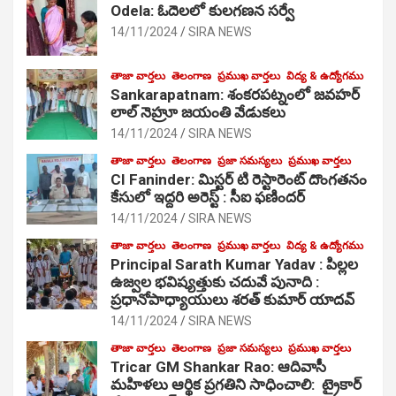
Odela: ఓదెలలో కులగణన సర్వే
14/11/2024
SIRA NEWS
తాజా వార్తలు
తెలంగాణ
ప్రముఖ వార్తలు
విద్య & ఉద్యోగము
Sankarapatnam: శంకరపట్నంలో జవహర్
లాల్ నెహ్రూ జయంతి వేడుకలు
14/11/2024
SIRA NEWS
తాజా వార్తలు
తెలంగాణ
ప్రజా సమస్యలు
ప్రముఖ వార్తలు
CI Faninder: మిస్టర్ టి రెస్టారెంట్ దొంగతనం
కేసులో ఇద్దరి అరెస్ట్ : సీఐ ఫణిందర్
14/11/2024
SIRA NEWS
తాజా వార్తలు
తెలంగాణ
ప్రముఖ వార్తలు
విద్య & ఉద్యోగము
Principal Sarath Kumar Yadav : పిల్లల
ఉజ్వల భవిష్యత్తుకు చదువే పునాది :
ప్రధానోపాధ్యాయులు శరత్ కుమార్ యాదవ్
14/11/2024
SIRA NEWS
తాజా వార్తలు
తెలంగాణ
ప్రజా సమస్యలు
ప్రముఖ వార్తలు
Tricar GM Shankar Rao: ఆదివాసీ
మహిళలు ఆర్థిక ప్రగతిని సాధించాలి: ట్రైకార్