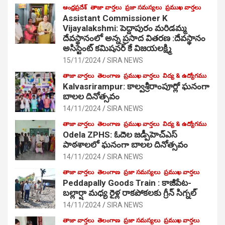
ఆంధ్రప్రదేశ్
తాజా వార్తలు
ప్రజా సమస్యలు
ప్రముఖ వార్తలు
Assistant Commissioner K
Vijayalakshmi: పెద్దాపురం మరిడమ్మ
దేవస్థానంలో అన్న ప్రసాద వితరణ :దేవస్థానం
అసిస్టెంట్ కమిషనర్ కే విజయలక్ష్మి
15/11/2024
SIRA NEWS
తాజా వార్తలు
తెలంగాణ
ప్రముఖ వార్తలు
విద్య & ఉద్యోగము
Kalvasrirampur: కాల్వశ్రీరాంపూర్లో ఘనంగా
బాలల దినోత్సవం
14/11/2024
SIRA NEWS
తాజా వార్తలు
తెలంగాణ
ప్రముఖ వార్తలు
విద్య & ఉద్యోగము
Odela ZPHS: ఓదెల జ‌డ్పీహెచ్ఎస్
పాఠ‌శాల‌లో ఘనంగా బాలల దినోత్సవం
14/11/2024
SIRA NEWS
తాజా వార్తలు
తెలంగాణ
ప్రజా సమస్యలు
ప్రముఖ వార్తలు
Peddapally Goods Train : కాజీపేట-
బల్లార్షా మధ్య రైళ్ల రాకపోకలకు గ్రీన్ సిగ్నల్
14/11/2024
SIRA NEWS
తాజా వార్తలు
తెలంగాణ
ప్రజా సమస్యలు
ప్రముఖ వార్తలు