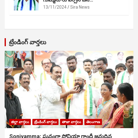
13/11/2024
Sira News
ట్రేండింగ్ వార్తలు
జిల్లా వార్తలు
ట్రేండింగ్ వార్తలు
తాజా వార్తలు
తెలంగాణ
Soniyamma: ఘ‌నంగా సోనియా గాంధీ జ‌న్మ‌దిన