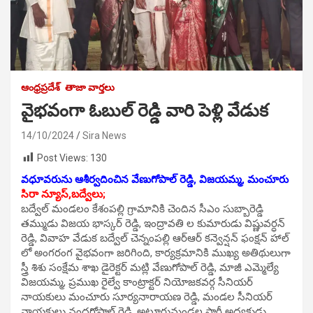
ఆంధ్రప్రదేశ్
తాజా వార్తలు
వైభవంగా ఓబుల్ రెడ్డి వారి పెళ్లి వేడుక
14/10/2024
Sira News
Post Views:
130
వధూవరును ఆశీర్వదించిన వేణుగోపాల్ రెడ్డి, విజయమ్మ, మంచూరు
సిరా న్యూస్,బద్వేలు;
బద్వేల్ మండలం కేశంపల్లి గ్రామానికి చెందిన సీఎం సుబ్బారెడ్డి
తమ్ముడు విజయ భాస్కర్ రెడ్డి, ఇంద్రావతి ల కుమారుడు విష్ణువర్ధన్
రెడ్డి, వివాహ వేడుక బద్వేల్ చెన్నంపల్లి ఆర్ఆర్ కన్వెన్షన్ ఫంక్షన్ హాల్
లో అంగరంగ వైభవంగా జరిగింది, కార్యక్రమానికి ముఖ్య అతిథులుగా
స్త్రీ శిశు సంక్షేమ శాఖ డైరెక్టర్ మట్లి వేణుగోపాల్ రెడ్డి, మాజీ ఎమ్మెల్యే
విజయమ్మ, ప్రముఖ రైల్వే కాంట్రాక్టర్ నియోజకవర్గ సీనియర్
నాయకులు మంచూరు సూర్యనారాయణ రెడ్డి, మండల సీనియర్
నాయకులు నందగోపాల్ రెడ్డి, అట్లూరుమండల పార్టీ అధ్యక్షుడు