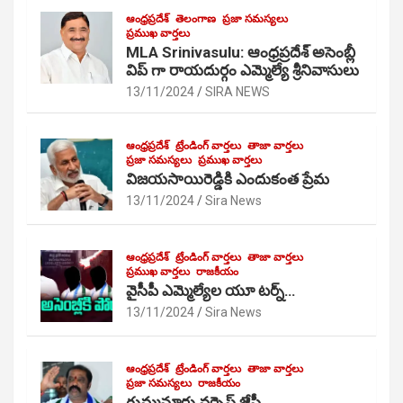
ఆంధ్రప్రదేశ్
తెలంగాణ
ప్రజా సమస్యలు
ప్రముఖ వార్తలు
MLA Srinivasulu: ఆంధ్రప్రదేశ్ అసెంబ్లీ
విప్ గా రాయదుర్గం ఎమ్మెల్యే శ్రీనివాసులు
13/11/2024
SIRA NEWS
ఆంధ్రప్రదేశ్
ట్రేండింగ్ వార్తలు
తాజా వార్తలు
ప్రజా సమస్యలు
ప్రముఖ వార్తలు
విజయసాయిరెడ్డికి ఎందుకంత ప్రేమ
13/11/2024
Sira News
ఆంధ్రప్రదేశ్
ట్రేండింగ్ వార్తలు
తాజా వార్తలు
ప్రముఖ వార్తలు
రాజకీయం
వైసీపీ ఎమ్మెల్యేల యూ టర్న్…
13/11/2024
Sira News
ఆంధ్రప్రదేశ్
ట్రేండింగ్ వార్తలు
తాజా వార్తలు
ప్రజా సమస్యలు
రాజకీయం
గుమ్మనూరు వర్సెస్ జేసీ…