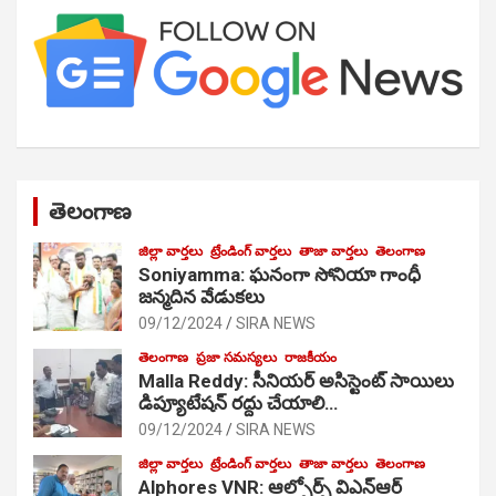
తెలంగాణ
జిల్లా వార్తలు
ట్రేండింగ్ వార్తలు
తాజా వార్తలు
తెలంగాణ
Soniyamma: ఘ‌నంగా సోనియా గాంధీ
జ‌న్మ‌దిన వేడుక‌లు
09/12/2024
SIRA NEWS
తెలంగాణ
ప్రజా సమస్యలు
రాజకీయం
Malla Reddy: సీనియర్ అసిస్టెంట్ సాయిలు
డిప్యూటేషన్ రద్దు చేయాలి…
09/12/2024
SIRA NEWS
జిల్లా వార్తలు
ట్రేండింగ్ వార్తలు
తాజా వార్తలు
తెలంగాణ
Alphores VNR: ఆల్ఫోర్స్ విఎన్ఆర్