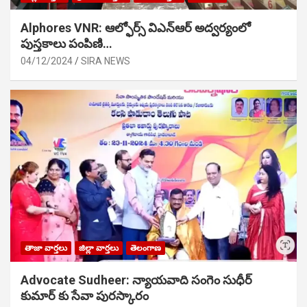
Alphores VNR: ఆల్ఫోర్స్ విఎన్ఆర్ అద్వర్యంలో
పుస్తకాలు పంపిణి…
04/12/2024
SIRA NEWS
తాజా వార్తలు
జిల్లా వార్తలు
తెలంగాణ
Advocate Sudheer: న్యాయవాది సంగెం సుధీర్
కుమార్ కు సేవా పురస్కారం