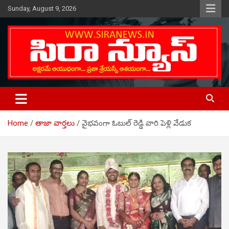
Skip
Sunday, August 9, 2026
to
content
Telugu Online News Daily
SIRA NEWS
Home
తాజా వార్తలు
వైభవంగా ఓబుల్ రెడ్డి వారి పెళ్లి వేడుక