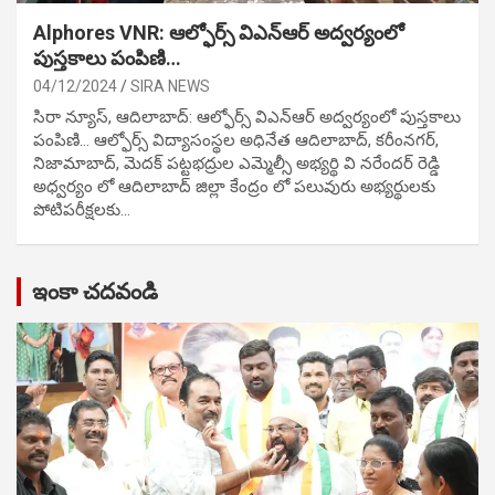
Alphores VNR: ఆల్ఫోర్స్ విఎన్ఆర్ అద్వర్యంలో
పుస్తకాలు పంపిణి…
04/12/2024
SIRA NEWS
సిరా న్యూస్, ఆదిలాబాద్: ఆల్ఫోర్స్ విఎన్ఆర్ అద్వర్యంలో పుస్తకాలు
పంపిణి… ఆల్ఫోర్స్ విద్యాసంస్థల అధినేత ఆదిలాబాద్, కరీంనగర్,
నిజామాబాద్, మెదక్ పట్టభద్రుల ఎమ్మెల్సీ అభ్యర్థి వి నరేందర్ రెడ్డి
అధ్వర్యం లో ఆదిలాబాద్ జిల్లా కేంద్రం లో పలువురు అభ్యర్థులకు
పోటిప‌రీక్ష‌ల‌కు…
ఇంకా చదవండి