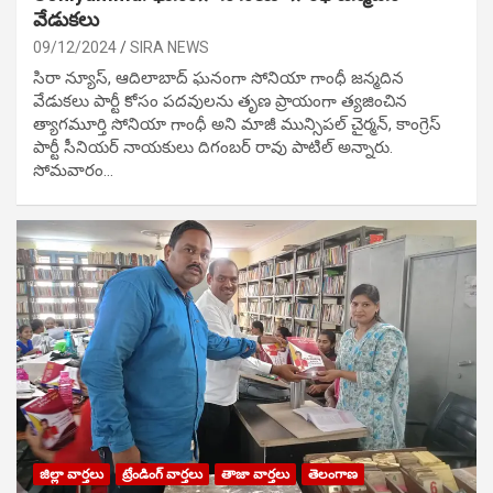
వేడుక‌లు
09/12/2024
SIRA NEWS
సిరా న్యూస్, ఆదిలాబాద్ ఘ‌నంగా సోనియా గాంధీ జ‌న్మ‌దిన
వేడుక‌లు పార్టీ కోసం ప‌ద‌వుల‌ను తృణ ప్రాయంగా త్య‌జించిన
త్యాగమూర్తి సోనియా గాంధీ అని మాజీ మున్సిప‌ల్ చైర్మ‌న్, కాంగ్రెస్
పార్టీ సీనియ‌ర్ నాయ‌కులు దిగంబ‌ర్ రావు పాటిల్ అన్నారు.
సోమవారం…
జిల్లా వార్తలు
ట్రేండింగ్ వార్తలు
తాజా వార్తలు
తెలంగాణ