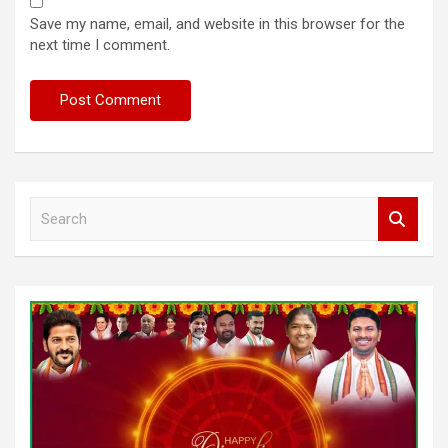
Save my name, email, and website in this browser for the
next time I comment.
S
e
a
r
c
h