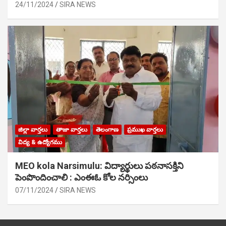
24/11/2024
SIRA NEWS
జిల్లా వార్తలు
తాజా వార్తలు
తెలంగాణ
ప్రముఖ వార్తలు
విద్య & ఉద్యోగము
MEO kola Narsimulu: విద్యార్థులు పఠ‌నాసక్తిని
పెంపొందించాలి : ఎంఈఓ కోల నర్సింలు
07/11/2024
SIRA NEWS