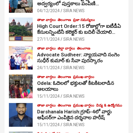
అద్వర్యంలో పుస్తకాలు పంపిణి…
04/12/2024
SIRA NEWS
తాజా వార్తలు
తెలంగాణ
ప్రజా సమస్యలు
High Court Order:15 రోజుల్లోగా ఐటీడీఏ
కేసులన్నింటినీ కలెక్టర్ కు బదిలీ చేయాలి…
27/11/2024
SIRA NEWS
తాజా వార్తలు
జిల్లా వార్తలు
తెలంగాణ
Advocate Sudheer: న్యాయవాది సంగెం
సుధీర్ కుమార్ కు సేవా పురస్కారం
24/11/2024
SIRA NEWS
తాజా వార్తలు
తెలంగాణ
ప్రముఖ వార్తలు
Odela: ఓదెల‌లో భక్తులతో కిటకిటలాడిన
ఆల‌యాలు
15/11/2024
SIRA NEWS
తాజా వార్తలు
తెలంగాణ
ప్రముఖ వార్తలు
విద్య & ఉద్యోగము
Darshanala Harish:గ్రూప్-4లో వార్డు
ఆఫీసర్‌గా ఎంపికైన దర్శనాల హరీష్
15/11/2024
SIRA NEWS