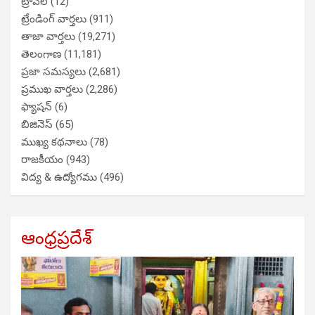
ట్రావెల్
(12)
ట్రేండింగ్ వార్తలు
(911)
తాజా వార్తలు
(19,271)
తెలంగాణ
(11,181)
ప్రజా సమస్యలు
(2,681)
ప్రముఖ వార్తలు
(2,286)
ఫ్యాషన్
(6)
బిజినెస్
(65)
ముఖ్య కథనాలు
(78)
రాజకీయం
(943)
విద్య & ఉద్యోగము
(496)
ఆంధ్రప్రదేశ్