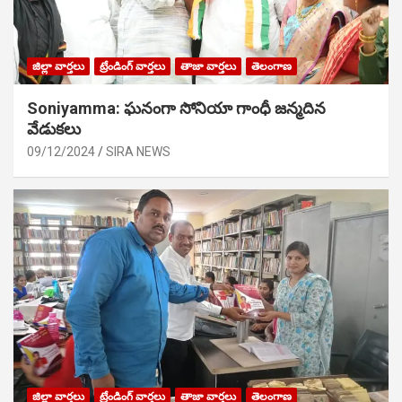
జిల్లా వార్తలు
ట్రేండింగ్ వార్తలు
తాజా వార్తలు
తెలంగాణ
Soniyamma: ఘ‌నంగా సోనియా గాంధీ జ‌న్మ‌దిన
వేడుక‌లు
09/12/2024
SIRA NEWS
జిల్లా వార్తలు
ట్రేండింగ్ వార్తలు
తాజా వార్తలు
తెలంగాణ