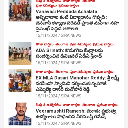
విద్య & ఉద్యోగము
తాజా వార్తలు
తెలంగాణ
ప్రజా సమస్యలు
ప్రముఖ వార్తలు
Vanavasi Peddada Ashalata :
అన్నిదానాల కంటే విద్యాధానం గొప్పది :
వనవాసి కళ్యాణ పరిషత్ ప్రాంత మహిళా సహ
ప్రముఖ్ పెద్దడ ఆశాలత
15/11/2024
SIRA NEWS
తాజా వార్తలు
తెలంగాణ
ప్రజా సమస్యలు
ప్రముఖ వార్తలు
ADA Srinath: కొనుగోలు కేంద్రాల‌ను
సంద‌ర్శించిన డివిజనల్ ఏడీఏ శ్రీనాథ్
15/11/2024
SIRA NEWS
తాజా వార్తలు
తెలంగాణ
ప్రజా సమస్యలు
ప్రముఖ వార్తలు
EX MLA Dasari Manohar Reddy: శ్రీ లక్ష్మీ
నరసింహ స్వామిని దర్శించుకున్నమాజీ
ఎమ్మెల్యే దాసరి మనోహర్ రెడ్డి
15/11/2024
SIRA NEWS
విద్య & ఉద్యోగము
తాజా వార్తలు
తెలంగాణ
ప్రముఖ వార్తలు
Veeramushti Ramesh: మూడు ప్రభుత్వ
ఉద్యోగాలు సాధించిన వీరముష్టి రమేష్
15/11/2024
SIRA NEWS