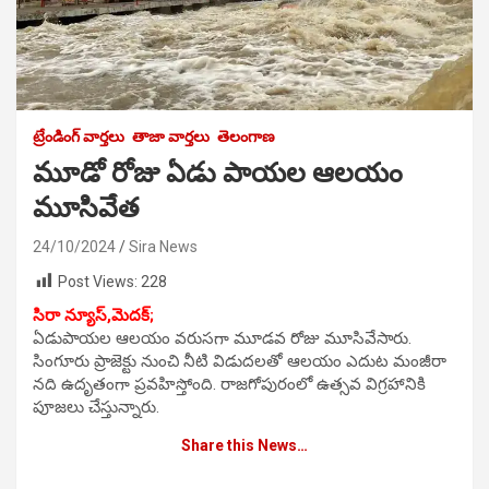
ట్రేండింగ్ వార్తలు
తాజా వార్తలు
తెలంగాణ
మూడో రోజు ఏడు పాయల ఆలయం
మూసివేత
24/10/2024
Sira News
Post Views:
228
సిరా న్యూస్,మెదక్;
ఏడుపాయల ఆలయం వరుసగా మూడవ రోజు మూసివేసారు.
సింగూరు ప్రాజెక్టు నుంచి నీటి విడుదలతో ఆలయం ఎదుట మంజీరా
నది ఉదృతంగా ప్రవహిస్తోంది. రాజగోపురంలో ఉత్సవ విగ్రహానికి
పూజలు చేస్తున్నారు.
Share this News…