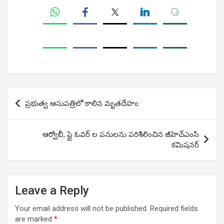
Post
ప్రభుత్వ ఆసుపత్రిలో కాలిన మృతదేహం
navigation
ఆర్వోబీ, ఫ్లై ఓవర్ ల పనులను పరిశీలించిన జీహెచ్ఎంసి
కమిషనర్
Leave a Reply
Your email address will not be published.
Required fields
are marked
*