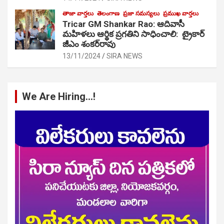
తాజా వార్తలు
తెలంగాణ
ప్రజా సమస్యలు
ప్రముఖ వార్తలు
Tricar GM Shankar Rao: ఆదివాసీ
మహిళలు ఆర్థిక ప్రగతిని సాధించాలి: ట్రైకార్
జీఎం శంకర్‌రావు
13/11/2024
SIRA NEWS
We Are Hiring…!