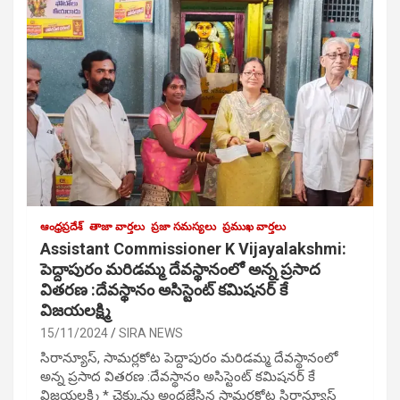
ఆంధ్రప్రదేశ్
తాజా వార్తలు
ప్రజా సమస్యలు
ప్రముఖ వార్తలు
Assistant Commissioner K Vijayalakshmi:
పెద్దాపురం మరిడమ్మ దేవస్థానంలో అన్న ప్రసాద
వితరణ :దేవస్థానం అసిస్టెంట్ కమిషనర్ కే
విజయలక్ష్మి
15/11/2024
SIRA NEWS
సిరాన్యూస్, సామర్లకోట పెద్దాపురం మరిడమ్మ దేవస్థానంలో
అన్న ప్రసాద వితరణ :దేవస్థానం అసిస్టెంట్ కమిషనర్ కే
విజయలక్ష్మి * చెక్కును అందజేసిన సామర్లకోట సిరాన్యూస్