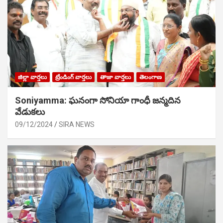
జిల్లా వార్తలు
ట్రేండింగ్ వార్తలు
తాజా వార్తలు
తెలంగాణ
Soniyamma: ఘ‌నంగా సోనియా గాంధీ జ‌న్మ‌దిన
వేడుక‌లు
09/12/2024
SIRA NEWS