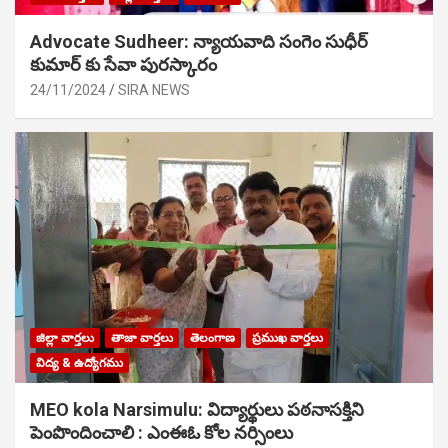
Advocate Sudheer: న్యాయవాది సంగెం సుధీర్
కుమార్ కు సేవా పురస్కారం
24/11/2024
SIRA NEWS
జిల్లా వార్తలు
తాజా వార్తలు
తెలంగాణ
ప్రముఖ వార్తలు
విద్య & ఉద్యోగము
MEO kola Narsimulu: విద్యార్థులు పఠ‌నాసక్తిని
పెంపొందించాలి : ఎంఈఓ కోల నర్సింలు