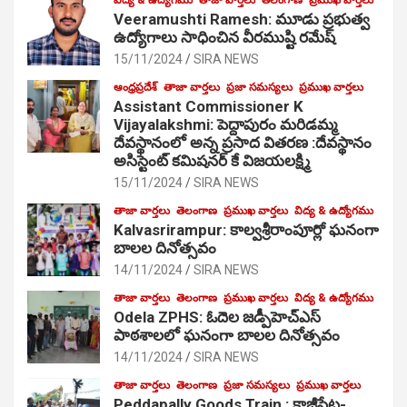
Veeramushti Ramesh: మూడు ప్రభుత్వ
ఉద్యోగాలు సాధించిన వీరముష్టి రమేష్
15/11/2024
SIRA NEWS
ఆంధ్రప్రదేశ్
తాజా వార్తలు
ప్రజా సమస్యలు
ప్రముఖ వార్తలు
Assistant Commissioner K
Vijayalakshmi: పెద్దాపురం మరిడమ్మ
దేవస్థానంలో అన్న ప్రసాద వితరణ :దేవస్థానం
అసిస్టెంట్ కమిషనర్ కే విజయలక్ష్మి
15/11/2024
SIRA NEWS
తాజా వార్తలు
తెలంగాణ
ప్రముఖ వార్తలు
విద్య & ఉద్యోగము
Kalvasrirampur: కాల్వశ్రీరాంపూర్లో ఘనంగా
బాలల దినోత్సవం
14/11/2024
SIRA NEWS
తాజా వార్తలు
తెలంగాణ
ప్రముఖ వార్తలు
విద్య & ఉద్యోగము
Odela ZPHS: ఓదెల జ‌డ్పీహెచ్ఎస్
పాఠ‌శాల‌లో ఘనంగా బాలల దినోత్సవం
14/11/2024
SIRA NEWS
తాజా వార్తలు
తెలంగాణ
ప్రజా సమస్యలు
ప్రముఖ వార్తలు
Peddapally Goods Train : కాజీపేట-