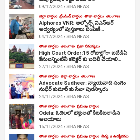
09/12/2024
SIRA NEWS
జిల్లా వార్తలు
ట్రేండింగ్ వార్తలు
తాజా వార్తలు
తెలంగాణ
Alphores VNR: ఆల్ఫోర్స్ విఎన్ఆర్
అద్వర్యంలో పుస్తకాలు పంపిణి…
04/12/2024
SIRA NEWS
తాజా వార్తలు
తెలంగాణ
ప్రజా సమస్యలు
High Court Order:15 రోజుల్లోగా ఐటీడీఏ
కేసులన్నింటినీ కలెక్టర్ కు బదిలీ చేయాలి…
27/11/2024
SIRA NEWS
తాజా వార్తలు
జిల్లా వార్తలు
తెలంగాణ
Advocate Sudheer: న్యాయవాది సంగెం
సుధీర్ కుమార్ కు సేవా పురస్కారం
24/11/2024
SIRA NEWS
తాజా వార్తలు
తెలంగాణ
ప్రముఖ వార్తలు
Odela: ఓదెల‌లో భక్తులతో కిటకిటలాడిన
ఆల‌యాలు
15/11/2024
SIRA NEWS
తాజా వార్తలు
తెలంగాణ
ప్రముఖ వార్తలు
విద్య & ఉద్యోగము