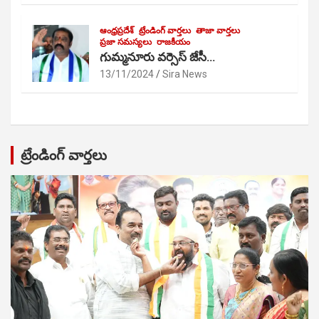
ఆంధ్రప్రదేశ్
ట్రేండింగ్ వార్తలు
తాజా వార్తలు
ప్రజా సమస్యలు
రాజకీయం
గుమ్మనూరు వర్సెస్ జేసీ…
13/11/2024
Sira News
ట్రేండింగ్ వార్తలు