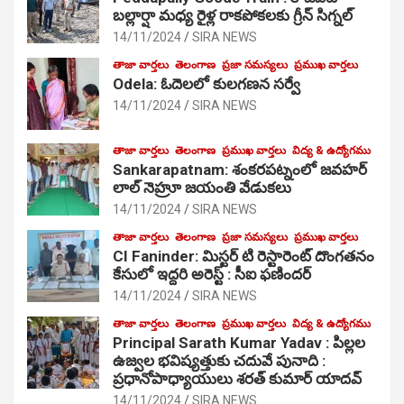
బల్లార్షా మధ్య రైళ్ల రాకపోకలకు గ్రీన్ సిగ్నల్
14/11/2024
SIRA NEWS
తాజా వార్తలు
తెలంగాణ
ప్రజా సమస్యలు
ప్రముఖ వార్తలు
Odela: ఓదెలలో కులగణన సర్వే
14/11/2024
SIRA NEWS
తాజా వార్తలు
తెలంగాణ
ప్రముఖ వార్తలు
విద్య & ఉద్యోగము
Sankarapatnam: శంకరపట్నంలో జవహర్
లాల్ నెహ్రూ జయంతి వేడుకలు
14/11/2024
SIRA NEWS
తాజా వార్తలు
తెలంగాణ
ప్రజా సమస్యలు
ప్రముఖ వార్తలు
CI Faninder: మిస్టర్ టి రెస్టారెంట్ దొంగతనం
కేసులో ఇద్దరి అరెస్ట్ : సీఐ ఫణిందర్
14/11/2024
SIRA NEWS
తాజా వార్తలు
తెలంగాణ
ప్రముఖ వార్తలు
విద్య & ఉద్యోగము
Principal Sarath Kumar Yadav : పిల్లల
ఉజ్వల భవిష్యత్తుకు చదువే పునాది :
ప్రధానోపాధ్యాయులు శరత్ కుమార్ యాదవ్
14/11/2024
SIRA NEWS