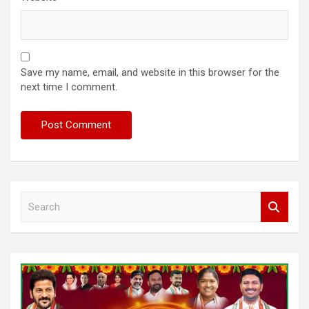
Save my name, email, and website in this browser for the
next time I comment.
S
e
a
r
c
h