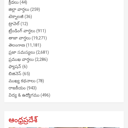
క్రీడలు
(44)
జిల్లా వార్తలు
(259)
టెక్నాలజీ
(36)
ట్రావెల్
(12)
ట్రేండింగ్ వార్తలు
(911)
తాజా వార్తలు
(19,271)
తెలంగాణ
(11,181)
ప్రజా సమస్యలు
(2,681)
ప్రముఖ వార్తలు
(2,286)
ఫ్యాషన్
(6)
బిజినెస్
(65)
ముఖ్య కథనాలు
(78)
రాజకీయం
(943)
విద్య & ఉద్యోగము
(496)
ఆంధ్రప్రదేశ్