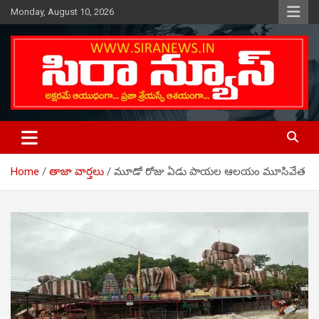
Skip
Monday, August 10, 2026
to
content
Telugu Online News Daily
SIRA NEWS
Home
తాజా వార్తలు
మూడో రోజు ఏడు పాయల ఆలయం మూసివేత