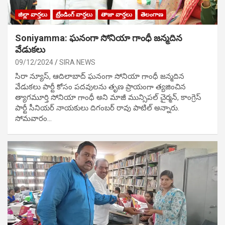
జిల్లా వార్తలు
ట్రేండింగ్ వార్తలు
తాజా వార్తలు
తెలంగాణ
Soniyamma: ఘ‌నంగా సోనియా గాంధీ జ‌న్మ‌దిన
వేడుక‌లు
09/12/2024
SIRA NEWS
సిరా న్యూస్, ఆదిలాబాద్ ఘ‌నంగా సోనియా గాంధీ జ‌న్మ‌దిన
వేడుక‌లు పార్టీ కోసం ప‌ద‌వుల‌ను తృణ ప్రాయంగా త్య‌జించిన
త్యాగమూర్తి సోనియా గాంధీ అని మాజీ మున్సిప‌ల్ చైర్మ‌న్, కాంగ్రెస్
పార్టీ సీనియ‌ర్ నాయ‌కులు దిగంబ‌ర్ రావు పాటిల్ అన్నారు.
సోమవారం…