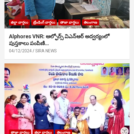
జిల్లా వార్తలు
ట్రేండింగ్ వార్తలు
తాజా వార్తలు
తెలంగాణ
Alphores VNR: ఆల్ఫోర్స్ విఎన్ఆర్ అద్వర్యంలో
పుస్తకాలు పంపిణి…
04/12/2024
SIRA NEWS
తాజా వార్తలు
జిల్లా వార్తలు
తెలంగాణ