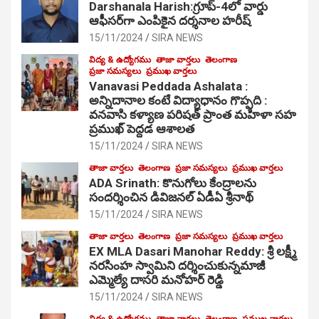
Darshanala Harish:గ్రూప్-4లో వార్డు
ఆఫీసర్‌గా ఎంపికైన దర్శనాల హరీష్
15/11/2024
SIRA NEWS
విద్య & ఉద్యోగము
తాజా వార్తలు
తెలంగాణ
ప్రజా సమస్యలు
ప్రముఖ వార్తలు
Vanavasi Peddada Ashalata :
అన్నిదానాల కంటే విద్యాధానం గొప్పది :
వనవాసి కళ్యాణ పరిషత్ ప్రాంత మహిళా సహ
ప్రముఖ్ పెద్దడ ఆశాలత
15/11/2024
SIRA NEWS
తాజా వార్తలు
తెలంగాణ
ప్రజా సమస్యలు
ప్రముఖ వార్తలు
ADA Srinath: కొనుగోలు కేంద్రాల‌ను
సంద‌ర్శించిన డివిజనల్ ఏడీఏ శ్రీనాథ్
15/11/2024
SIRA NEWS
తాజా వార్తలు
తెలంగాణ
ప్రజా సమస్యలు
ప్రముఖ వార్తలు
EX MLA Dasari Manohar Reddy: శ్రీ లక్ష్మీ
నరసింహ స్వామిని దర్శించుకున్నమాజీ
ఎమ్మెల్యే దాసరి మనోహర్ రెడ్డి
15/11/2024
SIRA NEWS
విద్య & ఉద్యోగము
తాజా వార్తలు
తెలంగాణ
ప్రముఖ వార్తలు