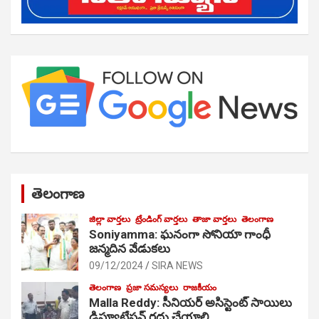
తెలంగాణ
జిల్లా వార్తలు
ట్రేండింగ్ వార్తలు
తాజా వార్తలు
తెలంగాణ
Soniyamma: ఘ‌నంగా సోనియా గాంధీ
జ‌న్మ‌దిన వేడుక‌లు
09/12/2024
SIRA NEWS
తెలంగాణ
ప్రజా సమస్యలు
రాజకీయం
Malla Reddy: సీనియర్ అసిస్టెంట్ సాయిలు
డిప్యూటేషన్ రద్దు చేయాలి…