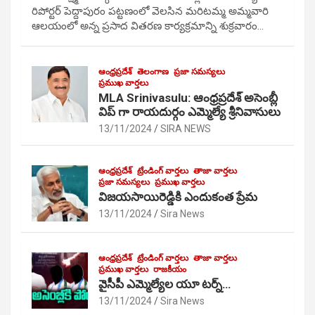
రిపోర్టర్ పెద్దాపురం పట్టణంలో వెలసిన మరిటమ్మ అమ్మవారి
ఆలయంలో అన్న ప్రసాద వితరణ కార్యక్రమాన్ని శుక్రవారం…
ఆంధ్రప్రదేశ్
తెలంగాణ
ప్రజా సమస్యలు
ప్రముఖ వార్తలు
MLA Srinivasulu: ఆంధ్రప్రదేశ్ అసెంబ్లీ
విప్ గా రాయదుర్గం ఎమ్మెల్యే శ్రీనివాసులు
13/11/2024
SIRA NEWS
ఆంధ్రప్రదేశ్
ట్రేండింగ్ వార్తలు
తాజా వార్తలు
ప్రజా సమస్యలు
ప్రముఖ వార్తలు
విజయసాయిరెడ్డికి ఎందుకంత ప్రేమ
13/11/2024
Sira News
ఆంధ్రప్రదేశ్
ట్రేండింగ్ వార్తలు
తాజా వార్తలు
ప్రముఖ వార్తలు
రాజకీయం
వైసీపీ ఎమ్మెల్యేల యూ టర్న్…
13/11/2024
Sira News