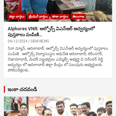
జిల్లా వార్తలు
ట్రేండింగ్ వార్తలు
తాజా వార్తలు
తెలంగాణ
Alphores VNR: ఆల్ఫోర్స్ విఎన్ఆర్ అద్వర్యంలో
పుస్తకాలు పంపిణి…
04/12/2024
SIRA NEWS
సిరా న్యూస్, ఆదిలాబాద్: ఆల్ఫోర్స్ విఎన్ఆర్ అద్వర్యంలో పుస్తకాలు
పంపిణి… ఆల్ఫోర్స్ విద్యాసంస్థల అధినేత ఆదిలాబాద్, కరీంనగర్,
నిజామాబాద్, మెదక్ పట్టభద్రుల ఎమ్మెల్సీ అభ్యర్థి వి నరేందర్ రెడ్డి
అధ్వర్యం లో ఆదిలాబాద్ జిల్లా కేంద్రం లో పలువురు అభ్యర్థులకు
పోటిప‌రీక్ష‌ల‌కు…
ఇంకా చదవండి