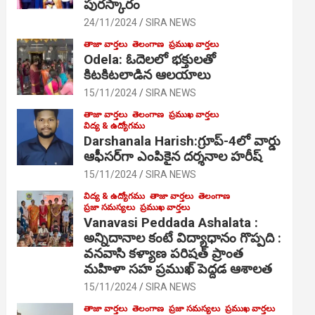
పురస్కారం
24/11/2024
SIRA NEWS
తాజా వార్తలు
తెలంగాణ
ప్రముఖ వార్తలు
Odela: ఓదెల‌లో భక్తులతో
కిటకిటలాడిన ఆల‌యాలు
15/11/2024
SIRA NEWS
తాజా వార్తలు
తెలంగాణ
ప్రముఖ వార్తలు
విద్య & ఉద్యోగము
Darshanala Harish:గ్రూప్-4లో వార్డు
ఆఫీసర్‌గా ఎంపికైన దర్శనాల హరీష్
15/11/2024
SIRA NEWS
విద్య & ఉద్యోగము
తాజా వార్తలు
తెలంగాణ
ప్రజా సమస్యలు
ప్రముఖ వార్తలు
Vanavasi Peddada Ashalata :
అన్నిదానాల కంటే విద్యాధానం గొప్పది :
వనవాసి కళ్యాణ పరిషత్ ప్రాంత
మహిళా సహ ప్రముఖ్ పెద్దడ ఆశాలత
15/11/2024
SIRA NEWS
తాజా వార్తలు
తెలంగాణ
ప్రజా సమస్యలు
ప్రముఖ వార్తలు