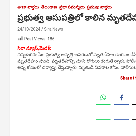
తాజా వార్తలు
తెలంగాణ
ప్రజా సమస్యలు
ప్రముఖ వార్తలు
ప్రభుత్వ ఆసుపత్రిలో కాలిన మృతద
24/10/2024
Sira News
Post Views:
186
సిరా న్యూస్,మెదక్;
చిన్నశంకరంపేట ప్రభుత్వ ఆస్పత్రి ఆవరణలో మృతదేహం కలకలం రేపింది.
మృతదేహం వుంది. మృతదేహాన్ని చూసి రోగులు కంగుతిన్నారు. పోలీస
అన్న కోణంలో దర్యాప్తు చేస్తున్నారు. మృతుడి వివరాల కోసం పోలీసుల 
Share t