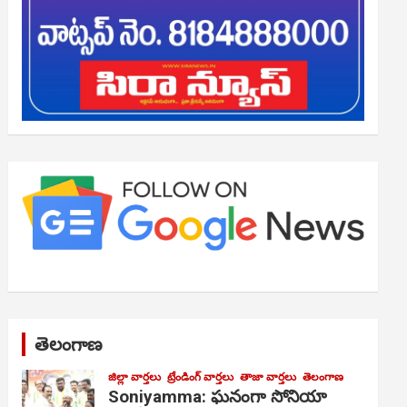
తెలంగాణ
జిల్లా వార్తలు
ట్రేండింగ్ వార్తలు
తాజా వార్తలు
తెలంగాణ
Soniyamma: ఘ‌నంగా సోనియా