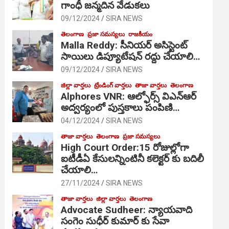
గాంధీ జ‌న్మ‌దిన వేడుక‌లు
09/12/2024
SIRA NEWS
తెలంగాణ
ప్రజా సమస్యలు
రాజకీయం
Malla Reddy: సీనియర్ అసిస్టెంట్
సాయిలు డిప్యూటేషన్ రద్దు చేయాలి…
09/12/2024
SIRA NEWS
జిల్లా వార్తలు
ట్రేండింగ్ వార్తలు
తాజా వార్తలు
తెలంగాణ
Alphores VNR: ఆల్ఫోర్స్ విఎన్ఆర్
అద్వర్యంలో పుస్తకాలు పంపిణి…
04/12/2024
SIRA NEWS
తాజా వార్తలు
తెలంగాణ
ప్రజా సమస్యలు
High Court Order:15 రోజుల్లోగా
ఐటీడీఏ కేసులన్నింటినీ కలెక్టర్ కు బదిలీ
చేయాలి…
27/11/2024
SIRA NEWS
తాజా వార్తలు
జిల్లా వార్తలు
తెలంగాణ
Advocate Sudheer: న్యాయవాది
సంగెం సుధీర్ కుమార్ కు సేవా