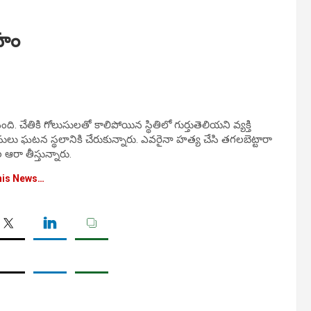
ేహం
 చేతికి గోలుసులతో కాలిపోయిన స్థితిలో గుర్తుతెలియని వ్యక్తి
ులు ఘటన స్థలానికి చేరుకున్నారు. ఎవరైనా హత్య చేసి తగలబెట్టారా
ఆరా తీస్తున్నారు.
his News…