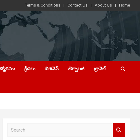
Terms & Conditions
Contact Us
About Us
Home
ఉద్యోగము
క్రీడలు
బిజినెస్
టెక్నాలజీ
ట్రావెల్
S
e
a