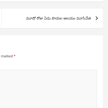
మూడో రోజు ఏడు పాయల ఆలయం మూసివేత
re marked
*