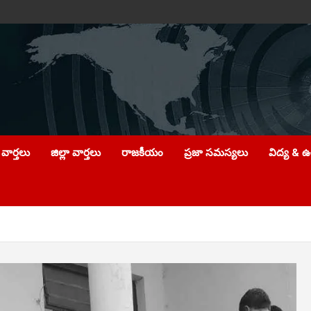
వార్తలు
జిల్లా వార్తలు
రాజకీయం
ప్రజా సమస్యలు
విద్య & 