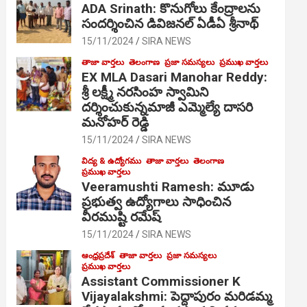
ADA Srinath: కొనుగోలు కేంద్రాల‌ను
సంద‌ర్శించిన డివిజనల్ ఏడీఏ శ్రీనాథ్
15/11/2024
SIRA NEWS
తాజా వార్తలు
తెలంగాణ
ప్రజా సమస్యలు
ప్రముఖ వార్తలు
EX MLA Dasari Manohar Reddy:
శ్రీ లక్ష్మీ నరసింహ స్వామిని
దర్శించుకున్నమాజీ ఎమ్మెల్యే దాసరి
మనోహర్ రెడ్డి
15/11/2024
SIRA NEWS
విద్య & ఉద్యోగము
తాజా వార్తలు
తెలంగాణ
ప్రముఖ వార్తలు
Veeramushti Ramesh: మూడు
ప్రభుత్వ ఉద్యోగాలు సాధించిన
వీరముష్టి రమేష్
15/11/2024
SIRA NEWS
ఆంధ్రప్రదేశ్
తాజా వార్తలు
ప్రజా సమస్యలు
ప్రముఖ వార్తలు
Assistant Commissioner K
Vijayalakshmi: పెద్దాపురం మరిడమ్మ