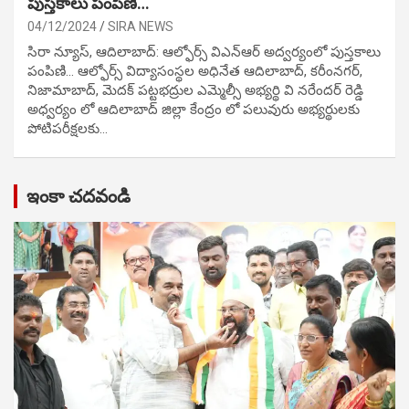
పుస్తకాలు పంపిణి…
04/12/2024
SIRA NEWS
సిరా న్యూస్, ఆదిలాబాద్: ఆల్ఫోర్స్ విఎన్ఆర్ అద్వర్యంలో పుస్తకాలు
పంపిణి… ఆల్ఫోర్స్ విద్యాసంస్థల అధినేత ఆదిలాబాద్, కరీంనగర్,
నిజామాబాద్, మెదక్ పట్టభద్రుల ఎమ్మెల్సీ అభ్యర్థి వి నరేందర్ రెడ్డి
అధ్వర్యం లో ఆదిలాబాద్ జిల్లా కేంద్రం లో పలువురు అభ్యర్థులకు
పోటిప‌రీక్ష‌ల‌కు…
ఇంకా చదవండి