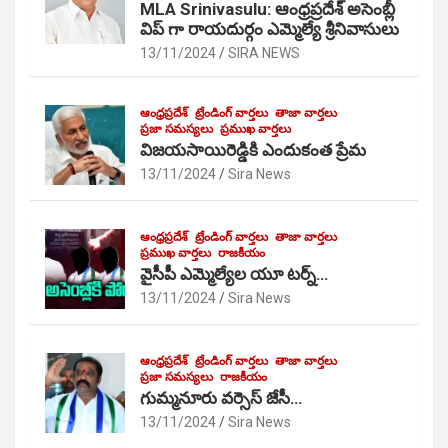
MLA Srinivasulu: ఆంధ్రప్రదేశ్ అసెంబ్లీ
విప్ గా రాయదుర్గం ఎమ్మెల్యే శ్రీనివాసులు
13/11/2024
SIRA NEWS
ఆంధ్రప్రదేశ్
ట్రేండింగ్ వార్తలు
తాజా వార్తలు
ప్రజా సమస్యలు
ప్రముఖ వార్తలు
విజయసాయిరెడ్డికి ఎందుకంత ప్రేమ
13/11/2024
Sira News
ఆంధ్రప్రదేశ్
ట్రేండింగ్ వార్తలు
తాజా వార్తలు
ప్రముఖ వార్తలు
రాజకీయం
వైసీపీ ఎమ్మెల్యేల యూ టర్న్…
13/11/2024
Sira News
ఆంధ్రప్రదేశ్
ట్రేండింగ్ వార్తలు
తాజా వార్తలు
ప్రజా సమస్యలు
రాజకీయం
గుమ్మనూరు వర్సెస్ జేసీ…
13/11/2024
Sira News