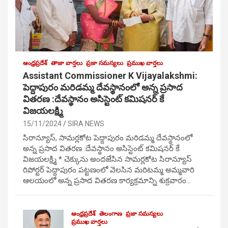
ఆంధ్రప్రదేశ్
తాజా వార్తలు
ప్రజా సమస్యలు
ప్రముఖ వార్తలు
Assistant Commissioner K Vijayalakshmi:
పెద్దాపురం మరిడమ్మ దేవస్థానంలో అన్న ప్రసాద
వితరణ :దేవస్థానం అసిస్టెంట్ కమిషనర్ కే
విజయలక్ష్మి
15/11/2024
SIRA NEWS
సిరాన్యూస్, సామర్లకోట పెద్దాపురం మరిడమ్మ దేవస్థానంలో
అన్న ప్రసాద వితరణ :దేవస్థానం అసిస్టెంట్ కమిషనర్ కే
విజయలక్ష్మి * చెక్కును అందజేసిన సామర్లకోట సిరాన్యూస్
రిపోర్టర్ పెద్దాపురం పట్టణంలో వెలసిన మరిటమ్మ అమ్మవారి
ఆలయంలో అన్న ప్రసాద వితరణ కార్యక్రమాన్ని శుక్రవారం…
ఆంధ్రప్రదేశ్
తెలంగాణ
ప్రజా సమస్యలు
ప్రముఖ వార్తలు