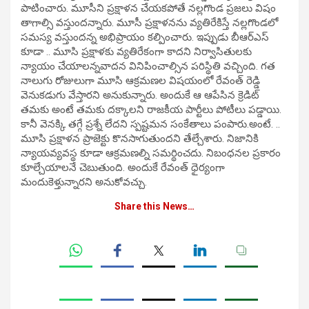
పాటించారు. మూసీని ప్రక్షాళన చేయకపోతే నల్లగొండ ప్రజలు విషం
తాగాల్సి వస్తుందన్నారు. మూసీ ప్రక్షాళనను వ్యతిరేకిస్తే నల్లగొండలో
సమస్య వస్తుందన్న అభిప్రాయం కల్పించారు. ఇప్పుడు బీఆర్ఎస్
కూడా .. మూసి ప్రక్షాళకు వ్యతిరేకంగా కాదని నిర్వాసితులకు
న్యాయం చేయాలన్నవాదన వినిపించాల్సిన పరిస్థితి వచ్చింది. గత
నాలుగు రోజులుగా మూసి ఆక్రమణల విషయంలో రేవంత్ రెడ్డి
వెనుకడుగు వేస్తారని అనుకున్నారు. అందుకే ఆ ఆపేసిన క్రెడిట్
తమకు అంటే తమకు దక్కాలని రాజకీయ పార్టీలు పోటీలు పడ్డాయి.
కానీ వెనక్కి తగ్గే ప్రశ్నే లేదని స్పష్టమన సంకేతాలు పంపారు.అంటే. ..
మూసి ప్రక్షాళన ప్రాజెక్టు కొనసాగుతుందని తేల్చేశారు. నిజానికి
న్యాయవ్యవస్థ కూడా ఆక్రమణల్ని సమర్థించదు. నిబంధనల ప్రకారం
కూల్చేయాలనే చెబుతుంది. అందుకే రేవంత్ ధైర్యంగా
మందుకెళ్తున్నారని అనుకోవచ్చు.
Share this News…