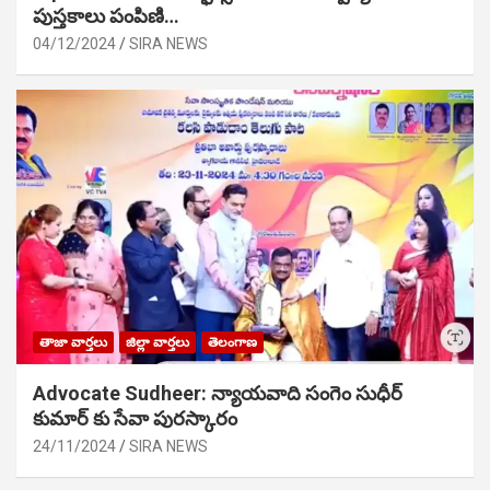
పుస్తకాలు పంపిణి…
04/12/2024
SIRA NEWS
తాజా వార్తలు
జిల్లా వార్తలు
తెలంగాణ
Advocate Sudheer: న్యాయవాది సంగెం సుధీర్
కుమార్ కు సేవా పురస్కారం
24/11/2024
SIRA NEWS