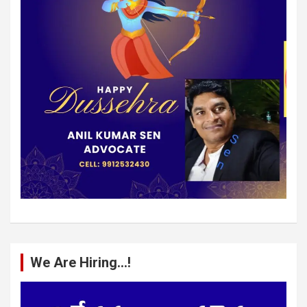
We Are Hiring…!