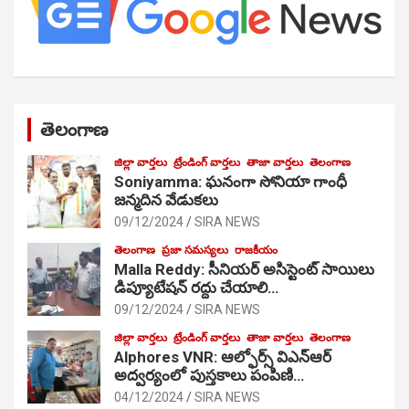
తెలంగాణ
జిల్లా వార్తలు
ట్రేండింగ్ వార్తలు
తాజా వార్తలు
తెలంగాణ
Soniyamma: ఘ‌నంగా సోనియా గాంధీ
జ‌న్మ‌దిన వేడుక‌లు
09/12/2024
SIRA NEWS
తెలంగాణ
ప్రజా సమస్యలు
రాజకీయం
Malla Reddy: సీనియర్ అసిస్టెంట్ సాయిలు
డిప్యూటేషన్ రద్దు చేయాలి…
09/12/2024
SIRA NEWS
జిల్లా వార్తలు
ట్రేండింగ్ వార్తలు
తాజా వార్తలు
తెలంగాణ
Alphores VNR: ఆల్ఫోర్స్ విఎన్ఆర్
అద్వర్యంలో పుస్తకాలు పంపిణి…
04/12/2024
SIRA NEWS