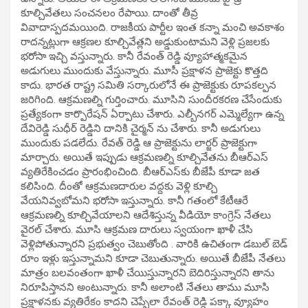
కూల్చివేతలు సంచనలం రేపాయి. దాంతో తీవ్ర
వివాదాస్పదమయింది. రాజకీయ పార్టీల ఇంత కన్నా మంచి అవకాశం
రాదన్నట్లుగా ఆక్రణల కూల్చివేత్లని అడ్డుకుంటామని వెళ్లి ప్రజలకు
భరోసా ఇచ్చి వస్తున్నారు. కానీ రేవంత్ రెడ్డి వ్యూహాత్మకమైన
అడుగులు ముందుకు వేస్తున్నారు. మూసీ ప్రక్షాళన ప్రాజెక్టు కొత్తది
కాదు. భారత రాష్ట్ర సమితి సర్కారులోనే ఈ ప్రాజెక్టుకు రూపకల్పన
జరిగింది. ఆక్రమణల్ని గుర్తించారు. మూసిని సుందీరకరణ చేసేందుకు
ప్రత్యేకంగా కార్పొరేషన్ ఏర్పాటు చేశారు. ఎల్బీనగర్ ఎమ్మెల్యేగా ఉన్న
దేవిరెడ్డి సుధీర్ రెడ్డిని దానికి చైర్మన్ ను చేశారు. కానీ అడుగులు
ముందుకు పడలేదు. రేవత్ రెడ్డి ఆ ప్రాజెక్టును లార్జర్ ప్రాజెక్టుగా
మార్చారు. అయితే ఇప్పుడు ఆక్రమణల్ని కూల్చివేతను బీఆర్ఎస్
వ్యతిరేకించడం ప్రారంభించింది. బీఆర్ఎస్‌కు బీజేపీ కూడా జత
కలిసింది. దీంతో ఆక్రమణదారుల వద్దకు వెళ్లి కూల్చి
వేయనివ్వబోమని భరోసా ఇస్తున్నారు. కానీ గతంలో కేటీఆరే
ఆక్రమణల్ని కూల్చివేయాలని ఆదేశిస్తున్న వీడియో కాంగ్రెస్ నేతలు
వైరల్ చేశారు. మూసి ఆక్రమణ దారులు స్వయంగా ఖాళీ చేసి
వెళ్లిపోతున్నారని ప్రభుత్వం చెబుతోంది . వారికి ఉచితంగా డబుల్ బెడ్
రూం ఇళ్లు ఇస్తున్నామని కూడా చెబుతున్నారు. అయితే బీజేపీ నేతలు
మాత్రం బలవంతంగా ఖాళీ చేయిస్తున్నారని బెదిరిస్తున్నారని తాను
నిరూపిస్తానని అంటున్నారు. కానీ అలాంటి నేతలు తాము మూసి
ప్రక్షాళనకు వ్యతిరేకం కాదని చెప్పేలా రేవంత్ రెడ్డి పక్కా వ్యూహం