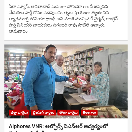
సిరా న్యూస్, ఆదిలాబాద్ ఘ‌నంగా సోనియా గాంధీ జ‌న్మ‌దిన
వేడుక‌లు పార్టీ కోసం ప‌ద‌వుల‌ను తృణ ప్రాయంగా త్య‌జించిన
త్యాగమూర్తి సోనియా గాంధీ అని మాజీ మున్సిప‌ల్ చైర్మ‌న్, కాంగ్రెస్
పార్టీ సీనియ‌ర్ నాయ‌కులు దిగంబ‌ర్ రావు పాటిల్ అన్నారు.
సోమవారం…
జిల్లా వార్తలు
ట్రేండింగ్ వార్తలు
తాజా వార్తలు
తెలంగాణ
Alphores VNR: ఆల్ఫోర్స్ విఎన్ఆర్ అద్వర్యంలో