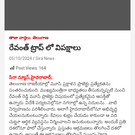
తాజా వార్తలు
తెలంగాణ
రేవంత్ ట్రాప్ లో విపక్షాలు
05/10/2024
Sira News
Post Views:
164
సిరా న్యూస్,హైదరాబాద్;
తెలంగాణ రాజకీయాల్లో మూసి ప్రక్షాళన ప్రాజెక్టు ప్రత్యేకతను
సంతరించుకుంది. ముఖ్యమంత్రిగా బాధ్యతలు తీసుకున్నప్పటి నుంచి
రేవంత్ రెడ్డి మూసి ప్రాజెక్టు విషయంలో ప్రత్యేకమైన ఆసక్తితో
ఉన్నారు. విదేశీ పర్యటనల్లోనూ నగరాల్లో ఉన్న నదులను .. వాటి
నిర్వహణను పరిశీలించారు. అలాగే హైదరాబాద్‌లోనూ అభివృద్ధి
చేయలనుకుంటున్నారు. కేవలం శుభ్రం చేయడం కాకుండా ఆ నది
చుట్టూ ఆర్థిక వ్యవస్థను నిర్మించాలని అనుకుంటున్నారు. అందుకే ప్రతి
దశలోనూ ఫాలో చేస్తున్నారు. ప్రస్తుతం ఆక్రమణలు తొలగించే దశలో
ఉన్నారు. అయితే ఈ ఆక్రమణలు తొలగించే ముందు హైడ్రా