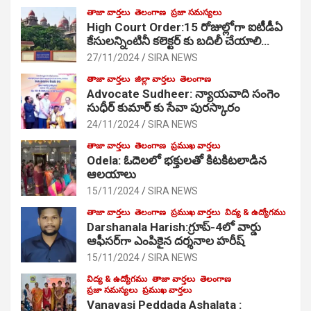
తాజా వార్తలు
తెలంగాణ
ప్రజా సమస్యలు
High Court Order:15 రోజుల్లోగా ఐటీడీఏ
కేసులన్నింటినీ కలెక్టర్ కు బదిలీ చేయాలి…
27/11/2024
SIRA NEWS
తాజా వార్తలు
జిల్లా వార్తలు
తెలంగాణ
Advocate Sudheer: న్యాయవాది సంగెం
సుధీర్ కుమార్ కు సేవా పురస్కారం
24/11/2024
SIRA NEWS
తాజా వార్తలు
తెలంగాణ
ప్రముఖ వార్తలు
Odela: ఓదెల‌లో భక్తులతో కిటకిటలాడిన
ఆల‌యాలు
15/11/2024
SIRA NEWS
తాజా వార్తలు
తెలంగాణ
ప్రముఖ వార్తలు
విద్య & ఉద్యోగము
Darshanala Harish:గ్రూప్-4లో వార్డు
ఆఫీసర్‌గా ఎంపికైన దర్శనాల హరీష్
15/11/2024
SIRA NEWS
విద్య & ఉద్యోగము
తాజా వార్తలు
తెలంగాణ
ప్రజా సమస్యలు
ప్రముఖ వార్తలు
Vanavasi Peddada Ashalata :