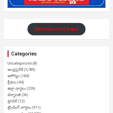
Click Here for E Paper
Categories
Uncategorized
(8)
ఆంధ్రప్రదేశ్
(5,789)
ఆరోగ్యం
(184)
క్రీడలు
(44)
జిల్లా వార్తలు
(259)
టెక్నాలజీ
(36)
ట్రావెల్
(12)
ట్రేండింగ్ వార్తలు
(911)