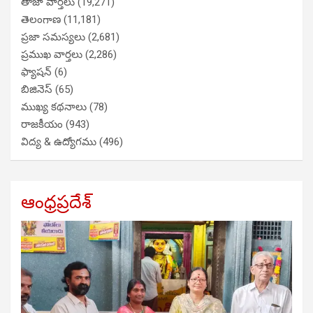
తాజా వార్తలు
(19,271)
తెలంగాణ
(11,181)
ప్రజా సమస్యలు
(2,681)
ప్రముఖ వార్తలు
(2,286)
ఫ్యాషన్
(6)
బిజినెస్
(65)
ముఖ్య కథనాలు
(78)
రాజకీయం
(943)
విద్య & ఉద్యోగము
(496)
ఆంధ్రప్రదేశ్