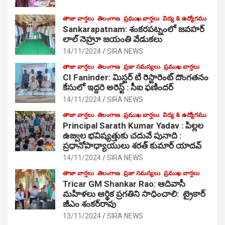
తాజా వార్తలు
తెలంగాణ
ప్రముఖ వార్తలు
విద్య & ఉద్యోగము
Sankarapatnam: శంకరపట్నంలో జవహర్
లాల్ నెహ్రూ జయంతి వేడుకలు
14/11/2024
SIRA NEWS
తాజా వార్తలు
తెలంగాణ
ప్రజా సమస్యలు
ప్రముఖ వార్తలు
CI Faninder: మిస్టర్ టి రెస్టారెంట్ దొంగతనం
కేసులో ఇద్దరి అరెస్ట్ : సీఐ ఫణిందర్
14/11/2024
SIRA NEWS
తాజా వార్తలు
తెలంగాణ
ప్రముఖ వార్తలు
విద్య & ఉద్యోగము
Principal Sarath Kumar Yadav : పిల్లల
ఉజ్వల భవిష్యత్తుకు చదువే పునాది :
ప్రధానోపాధ్యాయులు శరత్ కుమార్ యాదవ్
14/11/2024
SIRA NEWS
తాజా వార్తలు
తెలంగాణ
ప్రజా సమస్యలు
ప్రముఖ వార్తలు
Tricar GM Shankar Rao: ఆదివాసీ
మహిళలు ఆర్థిక ప్రగతిని సాధించాలి: ట్రైకార్
జీఎం శంకర్‌రావు
13/11/2024
SIRA NEWS