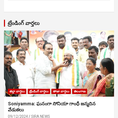
ట్రేండింగ్ వార్తలు
జిల్లా వార్తలు
ట్రేండింగ్ వార్తలు
తాజా వార్తలు
తెలంగాణ
Soniyamma: ఘ‌నంగా సోనియా గాంధీ జ‌న్మ‌దిన
వేడుక‌లు
09/12/2024
SIRA NEWS