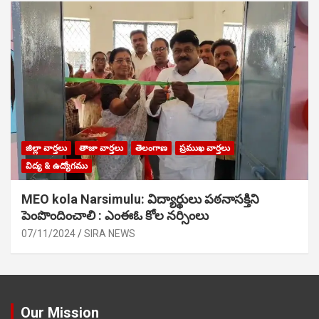
జిల్లా వార్తలు
తాజా వార్తలు
తెలంగాణ
ప్రముఖ వార్తలు
విద్య & ఉద్యోగము
MEO kola Narsimulu: విద్యార్థులు పఠ‌నాసక్తిని
పెంపొందించాలి : ఎంఈఓ కోల నర్సింలు
07/11/2024
SIRA NEWS
Our Mission