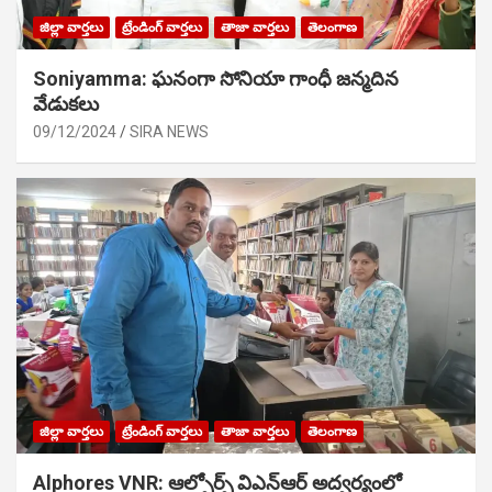
జిల్లా వార్తలు
ట్రేండింగ్ వార్తలు
తాజా వార్తలు
తెలంగాణ
Soniyamma: ఘ‌నంగా సోనియా గాంధీ జ‌న్మ‌దిన
వేడుక‌లు
09/12/2024
SIRA NEWS
జిల్లా వార్తలు
ట్రేండింగ్ వార్తలు
తాజా వార్తలు
తెలంగాణ
Alphores VNR: ఆల్ఫోర్స్ విఎన్ఆర్ అద్వర్యంలో