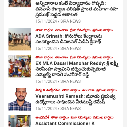
అన్నిదానాల కంటే విద్యాధానం గొప్పది :
వనవాసి కళ్యాణ పరిషత్ ప్రాంత మహిళా సహ
ప్రముఖ్ పెద్దడ ఆశాలత
15/11/2024
SIRA NEWS
తాజా వార్తలు
తెలంగాణ
ప్రజా సమస్యలు
ప్రముఖ వార్తలు
ADA Srinath: కొనుగోలు కేంద్రాల‌ను
సంద‌ర్శించిన డివిజనల్ ఏడీఏ శ్రీనాథ్
15/11/2024
SIRA NEWS
తాజా వార్తలు
తెలంగాణ
ప్రజా సమస్యలు
ప్రముఖ వార్తలు
EX MLA Dasari Manohar Reddy: శ్రీ లక్ష్మీ
నరసింహ స్వామిని దర్శించుకున్నమాజీ
ఎమ్మెల్యే దాసరి మనోహర్ రెడ్డి
15/11/2024
SIRA NEWS
విద్య & ఉద్యోగము
తాజా వార్తలు
తెలంగాణ
ప్రముఖ వార్తలు
Veeramushti Ramesh: మూడు ప్రభుత్వ
ఉద్యోగాలు సాధించిన వీరముష్టి రమేష్
15/11/2024
SIRA NEWS
ఆంధ్రప్రదేశ్
తాజా వార్తలు
ప్రజా సమస్యలు
ప్రముఖ వార్తలు
Assistant Commissioner K