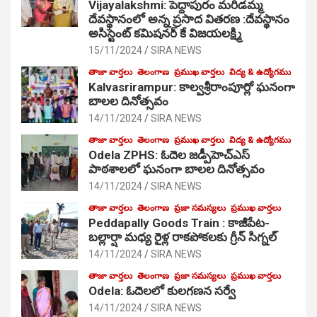
Vijayalakshmi: పెద్దాపురం మరిడమ్మ
దేవస్థానంలో అన్న ప్రసాద వితరణ :దేవస్థానం
అసిస్టెంట్ కమిషనర్ కే విజయలక్ష్మి
15/11/2024
SIRA NEWS
తాజా వార్తలు
తెలంగాణ
ప్రముఖ వార్తలు
విద్య & ఉద్యోగము
Kalvasrirampur: కాల్వశ్రీరాంపూర్లో ఘనంగా
బాలల దినోత్సవం
14/11/2024
SIRA NEWS
తాజా వార్తలు
తెలంగాణ
ప్రముఖ వార్తలు
విద్య & ఉద్యోగము
Odela ZPHS: ఓదెల జ‌డ్పీహెచ్ఎస్
పాఠ‌శాల‌లో ఘనంగా బాలల దినోత్సవం
14/11/2024
SIRA NEWS
తాజా వార్తలు
తెలంగాణ
ప్రజా సమస్యలు
ప్రముఖ వార్తలు
Peddapally Goods Train : కాజీపేట-
బల్లార్షా మధ్య రైళ్ల రాకపోకలకు గ్రీన్ సిగ్నల్
14/11/2024
SIRA NEWS
తాజా వార్తలు
తెలంగాణ
ప్రజా సమస్యలు
ప్రముఖ వార్తలు
Odela: ఓదెలలో కులగణన సర్వే
14/11/2024
SIRA NEWS