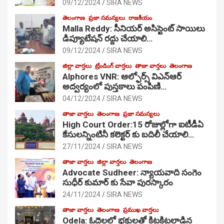
09/12/2024
SIRA NEWS
తెలంగాణ
ప్రజా సమస్యలు
రాజకీయం
Malla Reddy: సీనియర్ అసిస్టెంట్ సాయిలు
డిప్యూటేషన్ రద్దు చేయాలి…
09/12/2024
SIRA NEWS
జిల్లా వార్తలు
ట్రేండింగ్ వార్తలు
తాజా వార్తలు
తెలంగాణ
Alphores VNR: ఆల్ఫోర్స్ విఎన్ఆర్
అద్వర్యంలో పుస్తకాలు పంపిణి…
04/12/2024
SIRA NEWS
తాజా వార్తలు
తెలంగాణ
ప్రజా సమస్యలు
High Court Order:15 రోజుల్లోగా ఐటీడీఏ
కేసులన్నింటినీ కలెక్టర్ కు బదిలీ చేయాలి…
27/11/2024
SIRA NEWS
తాజా వార్తలు
జిల్లా వార్తలు
తెలంగాణ
Advocate Sudheer: న్యాయవాది సంగెం
సుధీర్ కుమార్ కు సేవా పురస్కారం
24/11/2024
SIRA NEWS
తాజా వార్తలు
తెలంగాణ
ప్రముఖ వార్తలు
Odela: ఓదెల‌లో భక్తులతో కిటకిటలాడిన