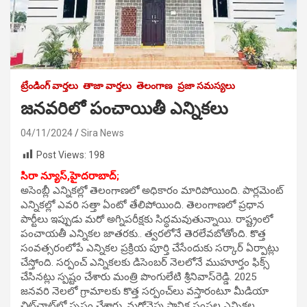
ట్రేండింగ్ వార్తలు
తాజా వార్తలు
తెలంగాణ
ప్రజా సమస్యలు
జనవరిలో పంచాయితీ ఎన్నికలు
04/11/2024
Sira News
Post Views:
198
సిరా న్యూస్,హైదరాబాద్;
అసెంబ్లీ ఎన్నికల్లో తెలంగాణలో అధికారం మారిపోయింది. పార్లమెంట్‌
ఎన్నికల్లో ఎవరి సత్తా ఏంటో తేలిపోయింది. తెలంగాణలో ప్రధాన
పార్టీలు ఇప్పుడు మరో అగ్నిపరీక్షకు సిద్ధమవుతున్నాయి. రాష్ట్రంలో
పంచాయతీ ఎన్నికల జాతరకు.. త్వరలోనే తెరలేవబోతోంది. కొత్త
సంవత్సరంలోపే ఎన్నికల ప్రక్రియ పూర్తి చేసేందుకు సర్కార్ ఏర్పాట్లు
చేస్తోంది. సర్పంచ్ ఎన్నికలకు డిసెంబర్ నెలలోనే ముహూర్తం ఫిక్స్
చేసినట్లు స్పష్టం చేశారు మంత్రి పొంగులేటి శ్రీనివాస్‌రెడ్డి. 2025
జనవరి నెలలో గ్రామాలకు కొత్త సర్పంచ్‌లు వస్తారంటూ మీడియా
చిట్‌చాట్‌లో స్పష్టం చేశారు. మరోవైపు స్థానిక సంస్థల ఎన్నికల