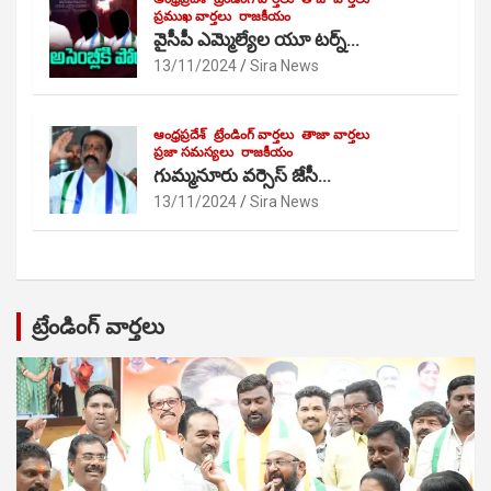
ప్రముఖ వార్తలు
రాజకీయం
వైసీపీ ఎమ్మెల్యేల యూ టర్న్…
13/11/2024
Sira News
ఆంధ్రప్రదేశ్
ట్రేండింగ్ వార్తలు
తాజా వార్తలు
ప్రజా సమస్యలు
రాజకీయం
గుమ్మనూరు వర్సెస్ జేసీ…
13/11/2024
Sira News
ట్రేండింగ్ వార్తలు