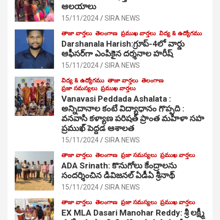
ఆల‌యాలు
15/11/2024
SIRA NEWS
తాజా వార్తలు
తెలంగాణ
ప్రముఖ వార్తలు
విద్య & ఉద్యోగము
Darshanala Harish:గ్రూప్-4లో వార్డు
ఆఫీసర్‌గా ఎంపికైన దర్శనాల హరీష్
15/11/2024
SIRA NEWS
విద్య & ఉద్యోగము
తాజా వార్తలు
తెలంగాణ
ప్రజా సమస్యలు
ప్రముఖ వార్తలు
Vanavasi Peddada Ashalata :
అన్నిదానాల కంటే విద్యాధానం గొప్పది :
వనవాసి కళ్యాణ పరిషత్ ప్రాంత మహిళా సహ
ప్రముఖ్ పెద్దడ ఆశాలత
15/11/2024
SIRA NEWS
తాజా వార్తలు
తెలంగాణ
ప్రజా సమస్యలు
ప్రముఖ వార్తలు
ADA Srinath: కొనుగోలు కేంద్రాల‌ను
సంద‌ర్శించిన డివిజనల్ ఏడీఏ శ్రీనాథ్
15/11/2024
SIRA NEWS
తాజా వార్తలు
తెలంగాణ
ప్రజా సమస్యలు
ప్రముఖ వార్తలు
EX MLA Dasari Manohar Reddy: శ్రీ లక్ష్మీ