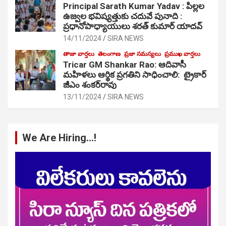
Principal Sarath Kumar Yadav : పిల్లల
ఉజ్వల భవిష్యత్తుకు చదువే పునాది :
ప్రధానోపాధ్యాయులు శరత్ కుమార్ యాదవ్
14/11/2024
SIRA NEWS
తాజా వార్తలు
తెలంగాణ
ప్రజా సమస్యలు
ప్రముఖ వార్తలు
Tricar GM Shankar Rao: ఆదివాసీ
మహిళలు ఆర్థిక ప్రగతిని సాధించాలి: ట్రైకార్
జీఎం శంకర్‌రావు
13/11/2024
SIRA NEWS
We Are Hiring…!