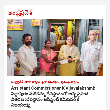
ఆంధ్రప్రదేశ్
ఆంధ్రప్రదేశ్
తాజా వార్తలు
ప్రజా సమస్యలు
ప్రముఖ వార్తలు
Assistant Commissioner K Vijayalakshmi:
పెద్దాపురం మరిడమ్మ దేవస్థానంలో అన్న ప్రసాద
వితరణ :దేవస్థానం అసిస్టెంట్ కమిషనర్ కే
విజయలక్ష్మి