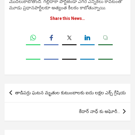
మొదలుకాబోతోంది. గల్లీదాకా పార్టీజెండా ఎగిరే ఎన్నికలు కావటంతో
మూడు ప్రధానపార్టీలకూ అత్యంత కీలకం కాబోతున్నాయి.
Share this News…
Post
తాడిపర్రు ఘటన మృతుల కుటుంబాలకు ఐదు లక్షల ఎక్స్ గ్రేషియ
navigation
కేదార్ నాధ్ కు అఘోరీ…