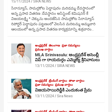
15/11/2024
SIRA NEWS
సిరాన్యూస్, సామర్లకోట పెద్దాపురం మరిడమ్మ దేవస్థానంలో
అన్న ప్రసాద వితరణ :దేవస్థానం అసిస్టెంట్ కమిషనర్ కే
విజయలక్ష్మి * చెక్కును అందజేసిన సామర్లకోట సిరాన్యూస్
రిపోర్టర్ పెద్దాపురం పట్టణంలో వెలసిన మరిటమ్మ అమ్మవారి
ఆలయంలో అన్న ప్రసాద వితరణ కార్యక్రమాన్ని శుక్రవారం…
ఆంధ్రప్రదేశ్
తెలంగాణ
ప్రజా సమస్యలు
ప్రముఖ వార్తలు
MLA Srinivasulu: ఆంధ్రప్రదేశ్ అసెంబ్లీ
విప్ గా రాయదుర్గం ఎమ్మెల్యే శ్రీనివాసులు
13/11/2024
SIRA NEWS
ఆంధ్రప్రదేశ్
ట్రేండింగ్ వార్తలు
తాజా వార్తలు
ప్రజా సమస్యలు
ప్రముఖ వార్తలు
విజయసాయిరెడ్డికి ఎందుకంత ప్రేమ
13/11/2024
Sira News
ఆంధ్రప్రదేశ్
ట్రేండింగ్ వార్తలు
తాజా వార్తలు