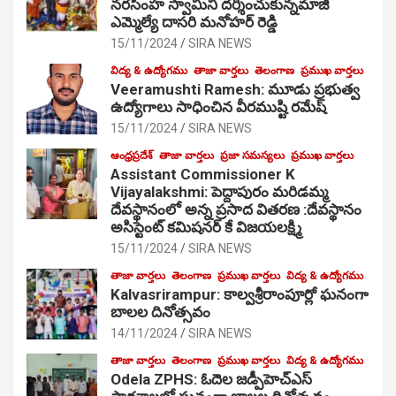
నరసింహ స్వామిని దర్శించుకున్నమాజీ
ఎమ్మెల్యే దాసరి మనోహర్ రెడ్డి
15/11/2024
SIRA NEWS
విద్య & ఉద్యోగము
తాజా వార్తలు
తెలంగాణ
ప్రముఖ వార్తలు
Veeramushti Ramesh: మూడు ప్రభుత్వ
ఉద్యోగాలు సాధించిన వీరముష్టి రమేష్
15/11/2024
SIRA NEWS
ఆంధ్రప్రదేశ్
తాజా వార్తలు
ప్రజా సమస్యలు
ప్రముఖ వార్తలు
Assistant Commissioner K
Vijayalakshmi: పెద్దాపురం మరిడమ్మ
దేవస్థానంలో అన్న ప్రసాద వితరణ :దేవస్థానం
అసిస్టెంట్ కమిషనర్ కే విజయలక్ష్మి
15/11/2024
SIRA NEWS
తాజా వార్తలు
తెలంగాణ
ప్రముఖ వార్తలు
విద్య & ఉద్యోగము
Kalvasrirampur: కాల్వశ్రీరాంపూర్లో ఘనంగా
బాలల దినోత్సవం
14/11/2024
SIRA NEWS
తాజా వార్తలు
తెలంగాణ
ప్రముఖ వార్తలు
విద్య & ఉద్యోగము
Odela ZPHS: ఓదెల జ‌డ్పీహెచ్ఎస్