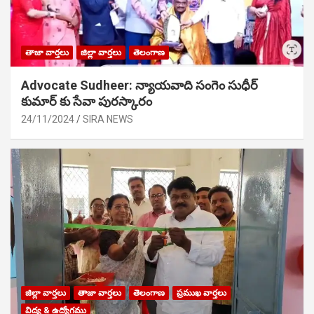
తాజా వార్తలు
జిల్లా వార్తలు
తెలంగాణ
Advocate Sudheer: న్యాయవాది సంగెం సుధీర్
కుమార్ కు సేవా పురస్కారం
24/11/2024
SIRA NEWS
జిల్లా వార్తలు
తాజా వార్తలు
తెలంగాణ
ప్రముఖ వార్తలు
విద్య & ఉద్యోగము