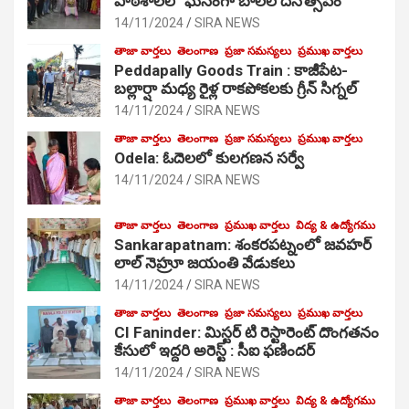
పాఠ‌శాల‌లో ఘనంగా బాలల దినోత్సవం
14/11/2024
SIRA NEWS
తాజా వార్తలు
తెలంగాణ
ప్రజా సమస్యలు
ప్రముఖ వార్తలు
Peddapally Goods Train : కాజీపేట-
బల్లార్షా మధ్య రైళ్ల రాకపోకలకు గ్రీన్ సిగ్నల్
14/11/2024
SIRA NEWS
తాజా వార్తలు
తెలంగాణ
ప్రజా సమస్యలు
ప్రముఖ వార్తలు
Odela: ఓదెలలో కులగణన సర్వే
14/11/2024
SIRA NEWS
తాజా వార్తలు
తెలంగాణ
ప్రముఖ వార్తలు
విద్య & ఉద్యోగము
Sankarapatnam: శంకరపట్నంలో జవహర్
లాల్ నెహ్రూ జయంతి వేడుకలు
14/11/2024
SIRA NEWS
తాజా వార్తలు
తెలంగాణ
ప్రజా సమస్యలు
ప్రముఖ వార్తలు
CI Faninder: మిస్టర్ టి రెస్టారెంట్ దొంగతనం
కేసులో ఇద్దరి అరెస్ట్ : సీఐ ఫణిందర్
14/11/2024
SIRA NEWS
తాజా వార్తలు
తెలంగాణ
ప్రముఖ వార్తలు
విద్య & ఉద్యోగము