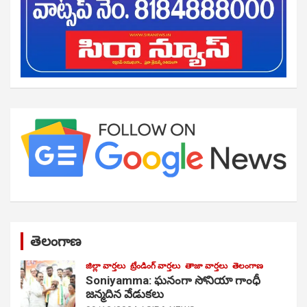
తెలంగాణ
జిల్లా వార్తలు
ట్రేండింగ్ వార్తలు
తాజా వార్తలు
తెలంగాణ
Soniyamma: ఘ‌నంగా సోనియా గాంధీ
జ‌న్మ‌దిన వేడుక‌లు