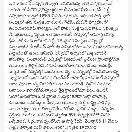
అధికారంలోకి వచ్చిన తర్వాత జరుగుతున్న తొలి ఎన్నికలు ఇవే
కావడంతో వీటిని ప్రతిష్టాత్మకంగా తీసుకుంటోంది కాంగ్రెస్ పార్టీ.
ఎన్నికలకు ఇప్పటికే గ్రౌండ్ ప్రిపేర్ చేసుకున్న అధికార పార్టీ..భారీ
సంఖ్యలో తన మద్దతుదారులను గెలిపించుకునే వ్యూహంలో
ఉంది.రుణమాఫీ కార్యక్రమంతో పాటు సంక్షేమ పథకాలు, ప్రభుత్వం
తీసుకుంటున్న నిర్ణయాలు పంచాయతీ ఎన్నికల్లో కలిసొస్తాయన్న
ధీమాతో ఉంది అధికారపార్టీ. గత స్థానిక సంస్థల ఎన్నికల్లో
సత్తాచాటిన బీఆర్‌ఎస్‌ పార్టీ ఈ ఎన్నికల్లోనూ పట్టు నిలబెట్టుకోవాలన్న
పట్టుదలతో ఉంది. అసెంబ్లీ ఎన్నికల్లో అర్బన్‌లో సత్తాచాటిన
కారుపార్టీ.. పంచాయతీ ఎన్నికల్లో విజయంతో గ్రామీణ ప్రాంతాల్లోనూ
తమ బలం తగ్గలేదని నిరూపించుకోవాలనుకుంటోంది. అసెంబ్లీ,
పార్లమెంట్‌ ఎన్నికల్లో ఓటమి భారాన్ని ఈ ఎన్నికల్లో దించుకోవాలన్న
వ్యూహంతో ఉంది ప్రతిపక్ష బీఆర్‌ఎస్‌.అసెంబ్లీ, పార్లమెంట్‌ ఎన్నికల్లో
బలం పుంజుకున్న బీజేపీకి కూడా పంచాయతీ, స్థానిక సంస్థలు
సవాలుగా మారబోతున్నాయి. క్షేత్రస్థాయిలోనూ బలం ఉందని
నిరూపించుకోవాలంటే స్థానిక సంస్థల్లో కూడా సత్తా చాటాల్సి
ఉంటుంది. ఒకరికిద్దరు కేంద్రమంత్రులున్నా పార్టీ రాష్ట్ర సారథిపై
నాయకత్వం ఎటూ తేల్చుకోలేకపోతోంది. స్థానిక సంస్థల ఎన్నికల
ప్రక్రియ మొదలు కావటంతో త్వరగా కొత్త అధ్యక్షుడెవరో తేలిస్తే
ఎన్నికలకు సిద్ధంకావచ్చంటోంది ఆ పార్టీ కేడర్‌. మొత్తానికి 11 నెలల
గ్యాప్‌ తర్వాత మళ్లీ తెలంగాణలో ఎన్నికల హడావుడి