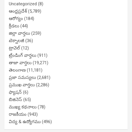
Uncategorized
(8)
ఆంధ్రప్రదేశ్
(5,789)
ఆరోగ్యం
(184)
క్రీడలు
(44)
జిల్లా వార్తలు
(259)
టెక్నాలజీ
(36)
ట్రావెల్
(12)
ట్రేండింగ్ వార్తలు
(911)
తాజా వార్తలు
(19,271)
తెలంగాణ
(11,181)
ప్రజా సమస్యలు
(2,681)
ప్రముఖ వార్తలు
(2,286)
ఫ్యాషన్
(6)
బిజినెస్
(65)
ముఖ్య కథనాలు
(78)
రాజకీయం
(943)
విద్య & ఉద్యోగము
(496)