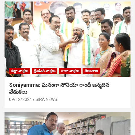
జిల్లా వార్తలు
ట్రేండింగ్ వార్తలు
తాజా వార్తలు
తెలంగాణ
Soniyamma: ఘ‌నంగా సోనియా గాంధీ జ‌న్మ‌దిన
వేడుక‌లు
09/12/2024
SIRA NEWS