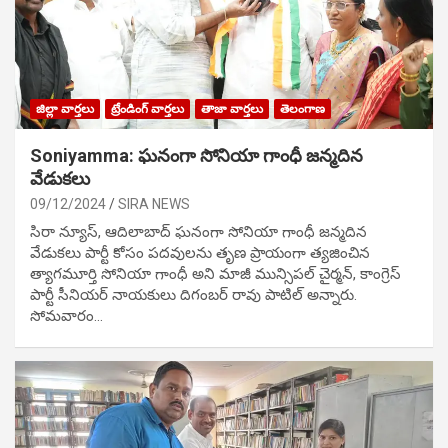
జిల్లా వార్తలు
ట్రేండింగ్ వార్తలు
తాజా వార్తలు
తెలంగాణ
Soniyamma: ఘ‌నంగా సోనియా గాంధీ జ‌న్మ‌దిన
వేడుక‌లు
09/12/2024
SIRA NEWS
సిరా న్యూస్, ఆదిలాబాద్ ఘ‌నంగా సోనియా గాంధీ జ‌న్మ‌దిన
వేడుక‌లు పార్టీ కోసం ప‌ద‌వుల‌ను తృణ ప్రాయంగా త్య‌జించిన
త్యాగమూర్తి సోనియా గాంధీ అని మాజీ మున్సిప‌ల్ చైర్మ‌న్, కాంగ్రెస్
పార్టీ సీనియ‌ర్ నాయ‌కులు దిగంబ‌ర్ రావు పాటిల్ అన్నారు.
సోమవారం…