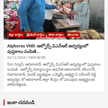
జిల్లా వార్తలు
ట్రేండింగ్ వార్తలు
తాజా వార్తలు
తెలంగాణ
Alphores VNR: ఆల్ఫోర్స్ విఎన్ఆర్ అద్వర్యంలో
పుస్తకాలు పంపిణి…
04/12/2024
SIRA NEWS
సిరా న్యూస్, ఆదిలాబాద్: ఆల్ఫోర్స్ విఎన్ఆర్ అద్వర్యంలో పుస్తకాలు
పంపిణి… ఆల్ఫోర్స్ విద్యాసంస్థల అధినేత ఆదిలాబాద్, కరీంనగర్,
నిజామాబాద్, మెదక్ పట్టభద్రుల ఎమ్మెల్సీ అభ్యర్థి వి నరేందర్ రెడ్డి
అధ్వర్యం లో ఆదిలాబాద్ జిల్లా కేంద్రం లో పలువురు అభ్యర్థులకు
పోటిప‌రీక్ష‌ల‌కు…
ఇంకా చదవండి