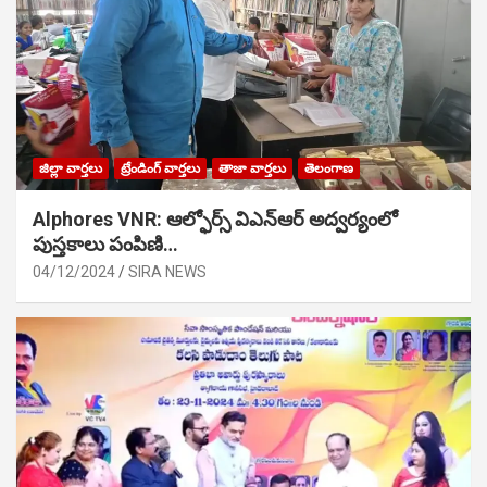
జిల్లా వార్తలు
ట్రేండింగ్ వార్తలు
తాజా వార్తలు
తెలంగాణ
Alphores VNR: ఆల్ఫోర్స్ విఎన్ఆర్ అద్వర్యంలో
పుస్తకాలు పంపిణి…
04/12/2024
SIRA NEWS