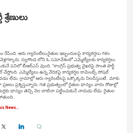
ీ శ్రేణులు
లం రేపింది. ఆరు గ్యారెంటీలు,రైతుల ఇబ్బందులపై కార్యకర్తలు గళం
ప్తి వెళ్లగక్కారు. నల్లగొండ లోని ఓ సమావేశంలో ఎమ్మెల్యేలకు కార్యకర్తలు
ేసుకునే పనిలో బీఆర్ఎస్ వుంది. “కాంగ్రెస్ ప్రభుత్వ వైఖరిపై సొంత పార్టీ
తోంది. ఎమ్మెల్యేలు ఉన్న వేదికపై కార్యకర్తల కామెంట్స్ సోషల్
 లేదు. గ్రామాల్లో ఆరు గ్యారెంటీలపై ఒక్కొక్కరు నిలదీస్తుంటే.. మాకు
జలు ప్రశ్నిస్తున్నారు. గత ప్రభుత్వంలో రైతుల ధాన్యం వారం రోజుల్లో
ంటర్లకు ధాన్యం తెచ్చి నెల దాటినా పట్టించుకునే నాదుడు లేడు. రైతుల
పోతుంది..
his News…