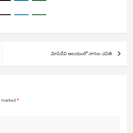
మోపిదేవి ఆలయంలో నాగుల చవితి
re marked
*