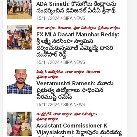
ADA Srinath: కొనుగోలు కేంద్రాల‌ను
సంద‌ర్శించిన డివిజనల్ ఏడీఏ శ్రీనాథ్
15/11/2024
SIRA NEWS
తాజా వార్తలు
తెలంగాణ
ప్రజా సమస్యలు
ప్రముఖ వార్తలు
EX MLA Dasari Manohar Reddy:
శ్రీ లక్ష్మీ నరసింహ స్వామిని
దర్శించుకున్నమాజీ ఎమ్మెల్యే దాసరి
మనోహర్ రెడ్డి
15/11/2024
SIRA NEWS
విద్య & ఉద్యోగము
తాజా వార్తలు
తెలంగాణ
ప్రముఖ వార్తలు
Veeramushti Ramesh: మూడు
ప్రభుత్వ ఉద్యోగాలు సాధించిన
వీరముష్టి రమేష్
15/11/2024
SIRA NEWS
ఆంధ్రప్రదేశ్
తాజా వార్తలు
ప్రజా సమస్యలు
ప్రముఖ వార్తలు
Assistant Commissioner K
Vijayalakshmi: పెద్దాపురం మరిడమ్మ