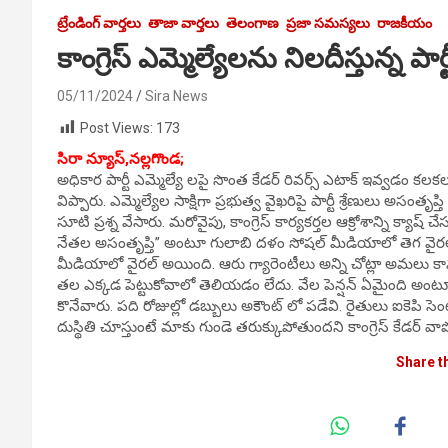
ట్రేండింగ్ వార్తలు
తాజా వార్తలు
తెలంగాణ
ప్రజా సమస్యలు
రాజకీయం
కాంగ్రెస్ ఎమ్మెల్యేలను నిలదీస్తున్న పార్ట
05/11/2024
Sira News
Post Views:
173
సిరా న్యూస్,నల్లగొండ;
అధికార పార్టీ ఎమ్మెల్యే లపై సొంత కేడర్ రివర్స్ ఎటాక్ ఇవ్వడం కలక
విప్పారు. ఎమ్మెల్యేల సాక్షిగా ప్రభుత్వ వైఖరిపై పార్టీ శ్రేణులు అసంతృ
సూటి ప్రశ్న వేసారు. మరోవైపు, కాంగ్రెస్ కార్యకర్తల ఆక్రోశాన్ని క్యాష్ చ
నేతల అసంతృప్తి” అంటూ గులాబి దళం సోషల్ మీడియాలో తెగ వైరల్ చేస్
మీడియాలో వైరల్ అయింది. ఆరు గ్యారెంటీలు అన్ని చోట్లా అమలు కావడం
తల ఎక్కడ పెట్టుకోవాలో తెలియడం లేదు. వేల పెన్షన్ ఏమైంది అంటూ ప్ర
కొనేవారు. పది రోజుల్లో డబ్బులు అకౌంట్ లో పడేవి. రైతులు ఐకెపి సె
దుస్థితి చూస్తుంటే మాకు గుండె తరుక్కుపోతుందని కాంగ్రెస్ కేడర్ వా
Share t