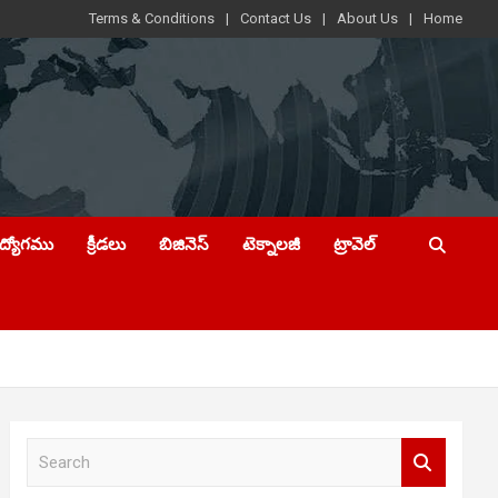
Terms & Conditions
Contact Us
About Us
Home
ఉద్యోగము
క్రీడలు
బిజినెస్
టెక్నాలజీ
ట్రావెల్
S
e
a