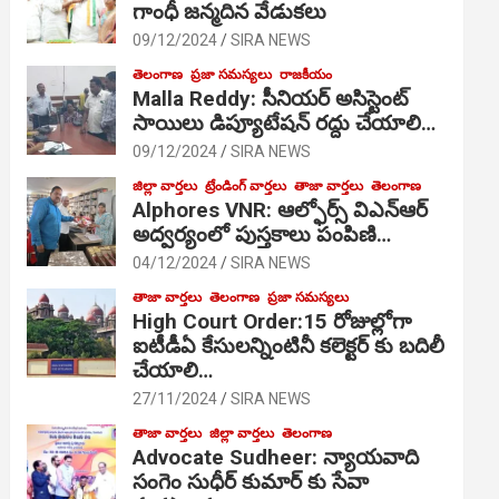
గాంధీ జ‌న్మ‌దిన వేడుక‌లు
09/12/2024
SIRA NEWS
తెలంగాణ
ప్రజా సమస్యలు
రాజకీయం
Malla Reddy: సీనియర్ అసిస్టెంట్
సాయిలు డిప్యూటేషన్ రద్దు చేయాలి…
09/12/2024
SIRA NEWS
జిల్లా వార్తలు
ట్రేండింగ్ వార్తలు
తాజా వార్తలు
తెలంగాణ
Alphores VNR: ఆల్ఫోర్స్ విఎన్ఆర్
అద్వర్యంలో పుస్తకాలు పంపిణి…
04/12/2024
SIRA NEWS
తాజా వార్తలు
తెలంగాణ
ప్రజా సమస్యలు
High Court Order:15 రోజుల్లోగా
ఐటీడీఏ కేసులన్నింటినీ కలెక్టర్ కు బదిలీ
చేయాలి…
27/11/2024
SIRA NEWS
తాజా వార్తలు
జిల్లా వార్తలు
తెలంగాణ
Advocate Sudheer: న్యాయవాది
సంగెం సుధీర్ కుమార్ కు సేవా