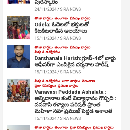
పురస్కారం
24/11/2024
SIRA NEWS
తాజా వార్తలు
తెలంగాణ
ప్రముఖ వార్తలు
Odela: ఓదెల‌లో భక్తులతో
కిటకిటలాడిన ఆల‌యాలు
15/11/2024
SIRA NEWS
తాజా వార్తలు
తెలంగాణ
ప్రముఖ వార్తలు
విద్య & ఉద్యోగము
Darshanala Harish:గ్రూప్-4లో వార్డు
ఆఫీసర్‌గా ఎంపికైన దర్శనాల హరీష్
15/11/2024
SIRA NEWS
విద్య & ఉద్యోగము
తాజా వార్తలు
తెలంగాణ
ప్రజా సమస్యలు
ప్రముఖ వార్తలు
Vanavasi Peddada Ashalata :
అన్నిదానాల కంటే విద్యాధానం గొప్పది :
వనవాసి కళ్యాణ పరిషత్ ప్రాంత
మహిళా సహ ప్రముఖ్ పెద్దడ ఆశాలత
15/11/2024
SIRA NEWS
తాజా వార్తలు
తెలంగాణ
ప్రజా సమస్యలు
ప్రముఖ వార్తలు