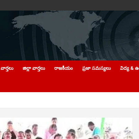
వార్తలు
జిల్లా వార్తలు
రాజకీయం
ప్రజా సమస్యలు
విద్య & 