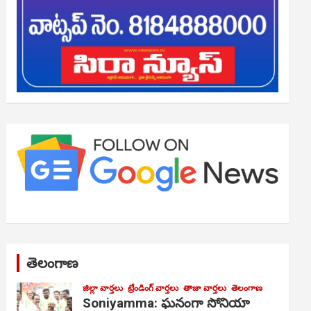
తెలంగాణ
జిల్లా వార్తలు
ట్రేండింగ్ వార్తలు
తాజా వార్తలు
తెలంగాణ
Soniyamma: ఘ‌నంగా సోనియా