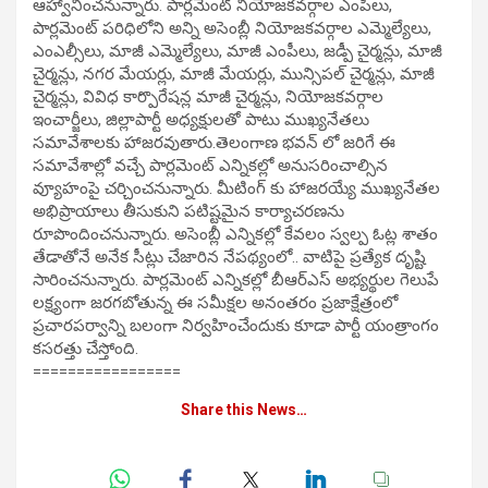
ఆహ్వానించనున్నారు. పార్లమెంట్ నియోజకవర్గాల ఎంపీలు,
పార్లమెంట్ పరిధిలోని అన్ని అసెంబ్లీ నియోజకవర్గాల ఎమ్మెల్యేలు,
ఎంఎల్సీలు, మాజీ ఎమ్మెల్యేలు, మాజీ ఎంపీలు, జడ్పీ చైర్మన్లు, మాజీ
చైర్మన్లు, నగర మేయర్లు, మాజీ మేయర్లు, మున్సిపల్ చైర్మన్లు, మాజీ
చైర్మన్లు, వివిధ కార్పొరేషన్ల మాజీ చైర్మన్లు, నియోజకవర్గాల
ఇంచార్జీలు, జిల్లాపార్టీ అధ్యక్షులతో పాటు ముఖ్యనేతలు
సమావేశాలకు హాజరవుతారు.తెలంగాణ భవన్ లో జరిగే ఈ
సమావేశాల్లో వచ్చే పార్లమెంట్ ఎన్నికల్లో అనుసరించాల్సిన
వ్యూహంపై చర్చించనున్నారు. మీటింగ్ కు హాజరయ్యే ముఖ్యనేతల
అభిప్రాయాలు తీసుకుని పటిష్టమైన కార్యాచరణను
రూపొందించనున్నారు. అసెంబ్లీ ఎన్నికల్లో కేవలం స్వల్ప ఓట్ల శాతం
తేడాతోనే అనేక సీట్లు చేజారిన నేపథ్యంలో.. వాటిపై ప్రత్యేక దృష్టి
సారించనున్నారు. పార్లమెంట్ ఎన్నికల్లో బీఆర్ఎస్ అభ్యర్థుల గెలుపే
లక్ష్యంగా జరగబోతున్న ఈ సమీక్షల అనంతరం ప్రజాక్షేత్రంలో
ప్రచారపర్వాన్ని బలంగా నిర్వహించేందుకు కూడా పార్టీ యంత్రాంగం
కసరత్తు చేస్తోంది.
=================
Share this News…