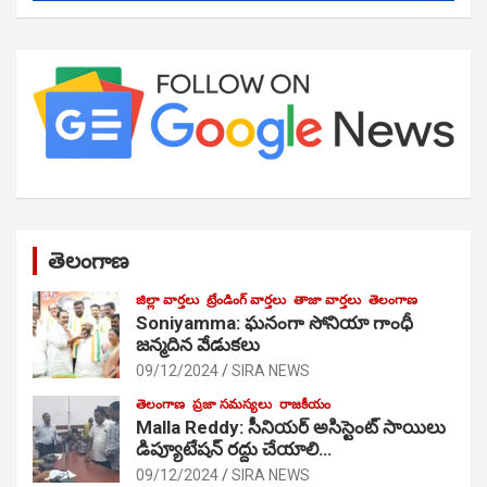
తెలంగాణ
జిల్లా వార్తలు
ట్రేండింగ్ వార్తలు
తాజా వార్తలు
తెలంగాణ
Soniyamma: ఘ‌నంగా సోనియా గాంధీ
జ‌న్మ‌దిన వేడుక‌లు
09/12/2024
SIRA NEWS
తెలంగాణ
ప్రజా సమస్యలు
రాజకీయం
Malla Reddy: సీనియర్ అసిస్టెంట్ సాయిలు
డిప్యూటేషన్ రద్దు చేయాలి…
09/12/2024
SIRA NEWS