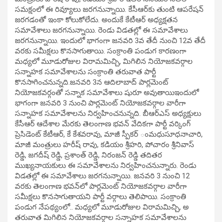
సమక్షంలో ఈ రివ్యూలు జరగనున్నాయి. కేసీఆర్‌కు తుంటి ఆపరేషన్
జరగడంతో ఇంకా కోలుకోలేదు. అందుకే కేటీఆర్ అధ్యక్షతన
సమావేశాలు జరగనున్నాయి. రెండు విడతల్లో ఈ సమావేశాలు
జరగనున్నాయి. ఇందులో భాగంగా జనవరి 3వ తేదీ నుంచి 12వ తేదీ
వరకు సమీక్షలు కొనసాగుతాయి. సంక్రాంతి పండుగ కారణంగా
మధ్యలో మూడురోజుల విరామమిచ్చి, మిగిలిన నియోజకవర్గాల
సన్నాహక సమావేశాలను సంక్రాంతి తరువాత పార్టీ
కొనసాగించనున్నది.జనవరి 3న ఆదిలాబాద్‌ పార్లమెంట్‌
నియోజకవర్గంతో సన్నాక సమావేశాలు షురూ అవుతాయిఇందులో
భాగంగా జనవరి 3 నుంచి పార్లమెంట్ నియోజకవర్గాల వారీగా
సన్నాహక సమావేశాలను నిర్వహించనున్నది. బీఆర్ఎస్ అధ్యక్షులు
కేసీఆర్ ఆదేశాల మేరకు తెలంగాణ భవన్ వేదికగా పార్టీ వర్కింగ్
ప్రెసిడెంట్ కేటీఆర్, కే కేశవరావు, మాజీ స్పీకర్ ంమధుసూధనాచారి,
మాజీ మంత్రులు హరీష్ రావు, కడియం శ్రీహరి, పోచారం శ్రీనివాస్
రెడ్డి, జగదీష్ రెడ్డి, ప్రశాంత్ రెడ్డి, నిరంజన్ రెడ్డి తదితర
ముఖ్యనాయకులు ఈ సమావేశాలను నిర్వహించనున్నారు. రెండు
విడతల్లో ఈ సమావేశాలు జరగనున్నాయి. జనవరి 3 నుంచి 12
వరకు తెలంగాణ భవన్‎లో పార్లమెంట్ నియోజకవర్గాల వారీగా
సమీక్షలు కొనసాగుతాయని పార్టీ వర్గాలు తెలిపాయి. సంక్రాంతి
పండుగ నేపథ్యంలో.. మధ్యలో మూడురోజుల విరామమిచ్చి, అ
తరువాత మిగిలిన నియోజకవర్గాల సన్నాహక సమావేశాలను