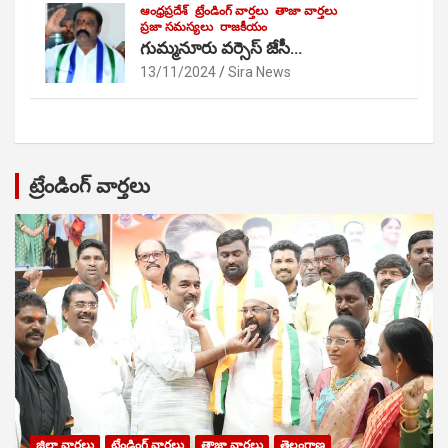
ఆంధ్రప్రదేశ్
ట్రేండింగ్ వార్తలు
తాజా వార్తలు
ప్రజా సమస్యలు
రాజకీయం
గుమ్మనూరు వర్సెస్ జేసీ…
13/11/2024
Sira News
ట్రేండింగ్ వార్తలు
జిల్లా వార్తలు
ట్రేండింగ్ వార్తలు
తాజా వార్తలు
తెలంగాణ