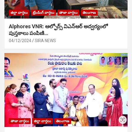
జిల్లా వార్తలు
ట్రేండింగ్ వార్తలు
తాజా వార్తలు
తెలంగాణ
Alphores VNR: ఆల్ఫోర్స్ విఎన్ఆర్ అద్వర్యంలో
పుస్తకాలు పంపిణి…
04/12/2024
SIRA NEWS
తాజా వార్తలు
జిల్లా వార్తలు
తెలంగాణ