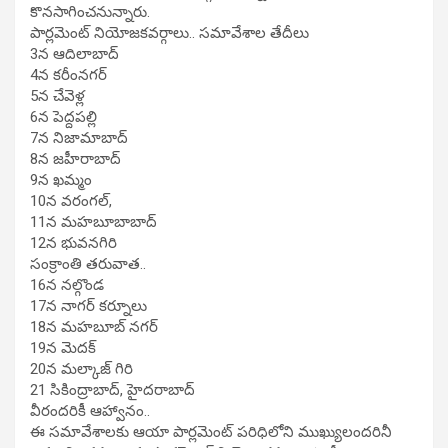
కొనసాగించనున్నారు.
పార్లమెంట్ నియోజకవర్గాలు.. సమావేశాల తేదీలు
3న ఆదిలాబాద్
4న కరీంనగర్
5న చేవెళ్ల
6న పెద్దపల్లి
7న నిజామాబాద్
8న జహీరాబాద్
9న ఖమ్మం
10న వరంగల్,
11న మహబూబాబాద్
12న భువనగిరి
సంక్రాంతి తరువాత..
16న నల్గొండ
17న నాగర్ కర్నూలు
18న మహబూబ్ నగర్
19న మెదక్
20న మల్కాజ్ గిరి
21 సికింద్రాబాద్, హైదరాబాద్
వీరందరికీ ఆహ్వానం..
ఈ సమావేశాలకు ఆయా పార్లమెంట్ పరిధిలోని ముఖ్యులందరినీ