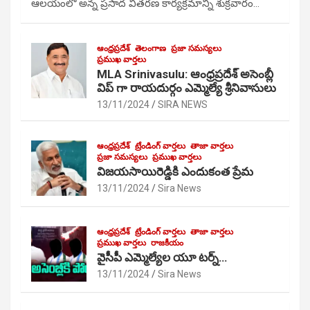
ఆలయంలో అన్న ప్రసాద వితరణ కార్యక్రమాన్ని శుక్రవారం…
ఆంధ్రప్రదేశ్
తెలంగాణ
ప్రజా సమస్యలు
ప్రముఖ వార్తలు
MLA Srinivasulu: ఆంధ్రప్రదేశ్ అసెంబ్లీ
విప్ గా రాయదుర్గం ఎమ్మెల్యే శ్రీనివాసులు
13/11/2024
SIRA NEWS
ఆంధ్రప్రదేశ్
ట్రేండింగ్ వార్తలు
తాజా వార్తలు
ప్రజా సమస్యలు
ప్రముఖ వార్తలు
విజయసాయిరెడ్డికి ఎందుకంత ప్రేమ
13/11/2024
Sira News
ఆంధ్రప్రదేశ్
ట్రేండింగ్ వార్తలు
తాజా వార్తలు
ప్రముఖ వార్తలు
రాజకీయం
వైసీపీ ఎమ్మెల్యేల యూ టర్న్…
13/11/2024
Sira News