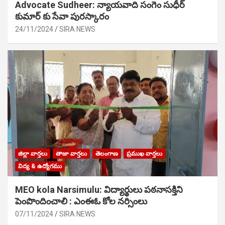
Advocate Sudheer: న్యాయవాది సంగెం సుధీర్
కుమార్ కు సేవా పురస్కారం
24/11/2024
SIRA NEWS
జిల్లా వార్తలు
తాజా వార్తలు
తెలంగాణ
ప్రముఖ వార్తలు
విద్య & ఉద్యోగము
MEO kola Narsimulu: విద్యార్థులు పఠ‌నాసక్తిని
పెంపొందించాలి : ఎంఈఓ కోల నర్సింలు
07/11/2024
SIRA NEWS