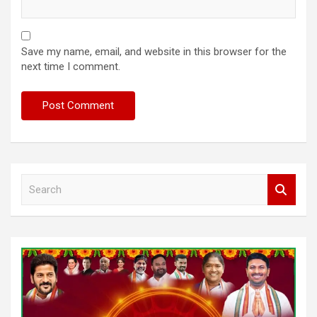
Save my name, email, and website in this browser for the
next time I comment.
S
e
a
r
c
h