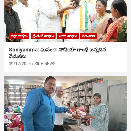
జిల్లా వార్తలు
ట్రేండింగ్ వార్తలు
తాజా వార్తలు
తెలంగాణ
Soniyamma: ఘ‌నంగా సోనియా గాంధీ జ‌న్మ‌దిన
వేడుక‌లు
09/12/2024
SIRA NEWS