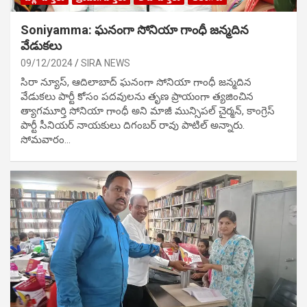
Soniyamma: ఘ‌నంగా సోనియా గాంధీ జ‌న్మ‌దిన
వేడుక‌లు
09/12/2024
SIRA NEWS
సిరా న్యూస్, ఆదిలాబాద్ ఘ‌నంగా సోనియా గాంధీ జ‌న్మ‌దిన
వేడుక‌లు పార్టీ కోసం ప‌ద‌వుల‌ను తృణ ప్రాయంగా త్య‌జించిన
త్యాగమూర్తి సోనియా గాంధీ అని మాజీ మున్సిప‌ల్ చైర్మ‌న్, కాంగ్రెస్
పార్టీ సీనియ‌ర్ నాయ‌కులు దిగంబ‌ర్ రావు పాటిల్ అన్నారు.
సోమవారం…