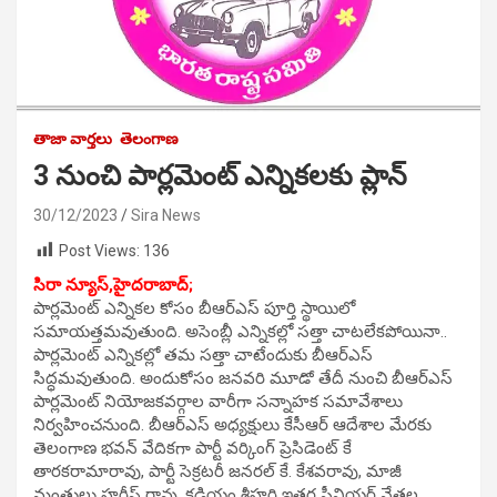
తాజా వార్తలు
తెలంగాణ
3 నుంచి పార్లమెంట్ ఎన్నికలకు ప్లాన్
30/12/2023
Sira News
Post Views:
136
సిరా న్యూస్,హైదరాబాద్;
పార్లమెంట్ ఎన్నికల కోసం బీఆర్ఎస్ పూర్తి స్థాయిలో
సమాయత్తమవుతుంది. అసెంబ్లీ ఎన్నికల్లో సత్తా చాటలేకపోయినా..
పార్లమెంట్ ఎన్నికల్లో తమ సత్తా చాటేందుకు బీఆర్ఎస్
సిద్ధమవుతుంది. అందుకోసం జనవరి మూడో తేదీ నుంచి బీఆర్ఎస్
పార్లమెంట్ నియోజకవర్గాల వారీగా సన్నాహక సమావేశాలు
నిర్వహించనుంది. బీఆర్ఎస్ అధ్యక్షులు కేసీఆర్ ఆదేశాల మేరకు
తెలంగాణ భవన్ వేదికగా పార్టీ వర్కింగ్ ప్రెసిడెంట్ కే
తారకరామారావు, పార్టీ సెక్రటరీ జనరల్ కే. కేశవరావు, మాజీ
మంత్రులు హరీష్ రావు, కడియం శ్రీహరి ఇతర సీనియర్ నేతల