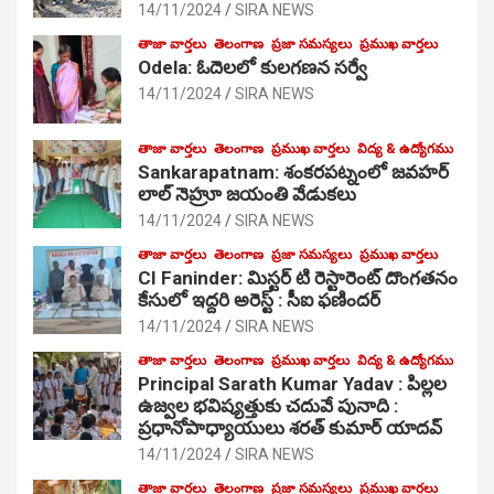
14/11/2024
SIRA NEWS
తాజా వార్తలు
తెలంగాణ
ప్రజా సమస్యలు
ప్రముఖ వార్తలు
Odela: ఓదెలలో కులగణన సర్వే
14/11/2024
SIRA NEWS
తాజా వార్తలు
తెలంగాణ
ప్రముఖ వార్తలు
విద్య & ఉద్యోగము
Sankarapatnam: శంకరపట్నంలో జవహర్
లాల్ నెహ్రూ జయంతి వేడుకలు
14/11/2024
SIRA NEWS
తాజా వార్తలు
తెలంగాణ
ప్రజా సమస్యలు
ప్రముఖ వార్తలు
CI Faninder: మిస్టర్ టి రెస్టారెంట్ దొంగతనం
కేసులో ఇద్దరి అరెస్ట్ : సీఐ ఫణిందర్
14/11/2024
SIRA NEWS
తాజా వార్తలు
తెలంగాణ
ప్రముఖ వార్తలు
విద్య & ఉద్యోగము
Principal Sarath Kumar Yadav : పిల్లల
ఉజ్వల భవిష్యత్తుకు చదువే పునాది :
ప్రధానోపాధ్యాయులు శరత్ కుమార్ యాదవ్
14/11/2024
SIRA NEWS
తాజా వార్తలు
తెలంగాణ
ప్రజా సమస్యలు
ప్రముఖ వార్తలు