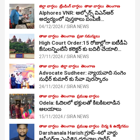
జిల్లా వార్తలు
ట్రేండింగ్ వార్తలు
తాజా వార్తలు
తెలంగాణ
Alphores VNR: ఆల్ఫోర్స్ విఎన్ఆర్
అద్వర్యంలో పుస్తకాలు పంపిణి…
04/12/2024
SIRA NEWS
తాజా వార్తలు
తెలంగాణ
ప్రజా సమస్యలు
High Court Order:15 రోజుల్లోగా ఐటీడీఏ
కేసులన్నింటినీ కలెక్టర్ కు బదిలీ చేయాలి…
27/11/2024
SIRA NEWS
తాజా వార్తలు
జిల్లా వార్తలు
తెలంగాణ
Advocate Sudheer: న్యాయవాది సంగెం
సుధీర్ కుమార్ కు సేవా పురస్కారం
24/11/2024
SIRA NEWS
తాజా వార్తలు
తెలంగాణ
ప్రముఖ వార్తలు
Odela: ఓదెల‌లో భక్తులతో కిటకిటలాడిన
ఆల‌యాలు
15/11/2024
SIRA NEWS
తాజా వార్తలు
తెలంగాణ
ప్రముఖ వార్తలు
విద్య & ఉద్యోగము
Darshanala Harish:గ్రూప్-4లో వార్డు
ఆఫీసర్‌గా ఎంపికైన దర్శనాల హరీష్