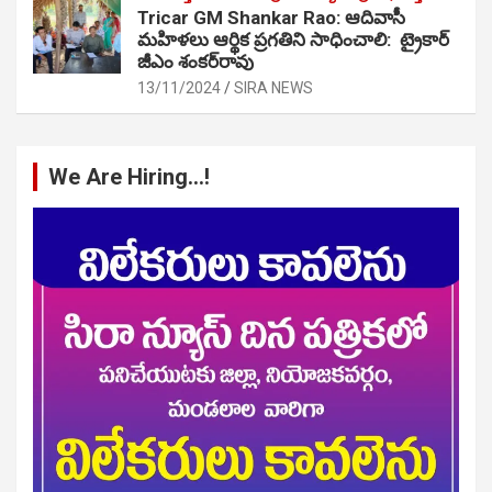
Tricar GM Shankar Rao: ఆదివాసీ
మహిళలు ఆర్థిక ప్రగతిని సాధించాలి: ట్రైకార్
జీఎం శంకర్‌రావు
13/11/2024
SIRA NEWS
We Are Hiring…!