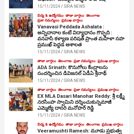
15/11/2024
SIRA NEWS
విద్య & ఉద్యోగము
తాజా వార్తలు
తెలంగాణ
ప్రజా సమస్యలు
ప్రముఖ వార్తలు
Vanavasi Peddada Ashalata :
అన్నిదానాల కంటే విద్యాధానం గొప్పది :
వనవాసి కళ్యాణ పరిషత్ ప్రాంత మహిళా సహ
ప్రముఖ్ పెద్దడ ఆశాలత
15/11/2024
SIRA NEWS
తాజా వార్తలు
తెలంగాణ
ప్రజా సమస్యలు
ప్రముఖ వార్తలు
ADA Srinath: కొనుగోలు కేంద్రాల‌ను
సంద‌ర్శించిన డివిజనల్ ఏడీఏ శ్రీనాథ్
15/11/2024
SIRA NEWS
తాజా వార్తలు
తెలంగాణ
ప్రజా సమస్యలు
ప్రముఖ వార్తలు
EX MLA Dasari Manohar Reddy: శ్రీ లక్ష్మీ
నరసింహ స్వామిని దర్శించుకున్నమాజీ
ఎమ్మెల్యే దాసరి మనోహర్ రెడ్డి
15/11/2024
SIRA NEWS
విద్య & ఉద్యోగము
తాజా వార్తలు
తెలంగాణ
ప్రముఖ వార్తలు
Veeramushti Ramesh: మూడు ప్రభుత్వ