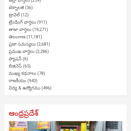
జిల్లా వార్తలు
(259)
టెక్నాలజీ
(36)
ట్రావెల్
(12)
ట్రేండింగ్ వార్తలు
(911)
తాజా వార్తలు
(19,271)
తెలంగాణ
(11,181)
ప్రజా సమస్యలు
(2,681)
ప్రముఖ వార్తలు
(2,286)
ఫ్యాషన్
(6)
బిజినెస్
(65)
ముఖ్య కథనాలు
(78)
రాజకీయం
(943)
విద్య & ఉద్యోగము
(496)
ఆంధ్రప్రదేశ్