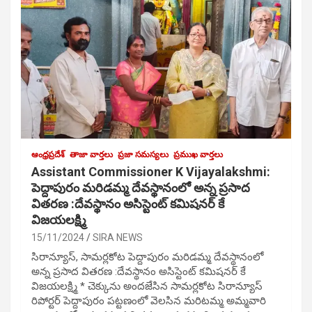
ఆంధ్రప్రదేశ్
తాజా వార్తలు
ప్రజా సమస్యలు
ప్రముఖ వార్తలు
Assistant Commissioner K Vijayalakshmi:
పెద్దాపురం మరిడమ్మ దేవస్థానంలో అన్న ప్రసాద
వితరణ :దేవస్థానం అసిస్టెంట్ కమిషనర్ కే
విజయలక్ష్మి
15/11/2024
SIRA NEWS
సిరాన్యూస్, సామర్లకోట పెద్దాపురం మరిడమ్మ దేవస్థానంలో
అన్న ప్రసాద వితరణ :దేవస్థానం అసిస్టెంట్ కమిషనర్ కే
విజయలక్ష్మి * చెక్కును అందజేసిన సామర్లకోట సిరాన్యూస్
రిపోర్టర్ పెద్దాపురం పట్టణంలో వెలసిన మరిటమ్మ అమ్మవారి