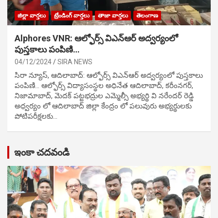
జిల్లా వార్తలు
ట్రేండింగ్ వార్తలు
తాజా వార్తలు
తెలంగాణ
Alphores VNR: ఆల్ఫోర్స్ విఎన్ఆర్ అద్వర్యంలో
పుస్తకాలు పంపిణి…
04/12/2024
SIRA NEWS
సిరా న్యూస్, ఆదిలాబాద్: ఆల్ఫోర్స్ విఎన్ఆర్ అద్వర్యంలో పుస్తకాలు
పంపిణి… ఆల్ఫోర్స్ విద్యాసంస్థల అధినేత ఆదిలాబాద్, కరీంనగర్,
నిజామాబాద్, మెదక్ పట్టభద్రుల ఎమ్మెల్సీ అభ్యర్థి వి నరేందర్ రెడ్డి
అధ్వర్యం లో ఆదిలాబాద్ జిల్లా కేంద్రం లో పలువురు అభ్యర్థులకు
పోటిప‌రీక్ష‌ల‌కు…
ఇంకా చదవండి