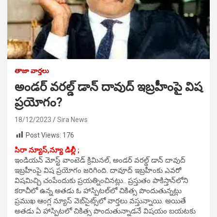
తాజా వార్తలు
అండర్ వరల్డ్ డాన్ దావుద్ ఇబ్రహీంపై విష
ప్రయోగం?
18/12/2023
Sira News
Post Views:
176
సిరా న్యూస్,
న్యూ డిల్లీ ;
ఇండియ‌న్ మోస్ట్ వాంటెడ్ క్రిమినల్, అండర్ వరల్డ్ డాన్ దావుద్
ఇబ్రహీంపై విష ప్రయోగం జ‌రిగింది. దావూద్ ఇబ్రహీంకు ఎవరో
విషమిచ్చి చంపేందుకు ప్రయత్నించిన‌ట్లు.. ప్రస్తుతం పాకిస్తాన్‌లోని
కరాచీలో ఉన్న అతడు ఓ హాస్పిటల్‌లో చికిత్స పొందుతున్న‌ట్లు
ప్ర‌ముఖ‌ ఆంగ్ల న్యూస్ వెబ్‌సైట్స్‌లో వార్తలు వస్తున్నాయి. అయితే
అత‌డు ఏ హాస్పిటలో చికిత్స పొందుతున్నాడనే విషయం బ‌య‌ట‌కు