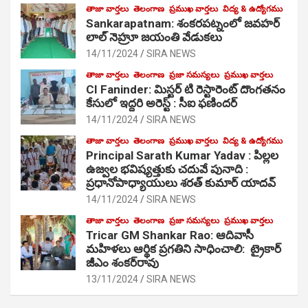
తాజా వార్తలు
తెలంగాణ
ప్రముఖ వార్తలు
విద్య & ఉద్యోగము
Sankarapatnam: శంకరపట్నంలో జవహర్
లాల్ నెహ్రూ జయంతి వేడుకలు
14/11/2024
SIRA NEWS
తాజా వార్తలు
తెలంగాణ
ప్రజా సమస్యలు
ప్రముఖ వార్తలు
CI Faninder: మిస్టర్ టి రెస్టారెంట్ దొంగతనం
కేసులో ఇద్దరి అరెస్ట్ : సీఐ ఫణిందర్
14/11/2024
SIRA NEWS
తాజా వార్తలు
తెలంగాణ
ప్రముఖ వార్తలు
విద్య & ఉద్యోగము
Principal Sarath Kumar Yadav : పిల్లల
ఉజ్వల భవిష్యత్తుకు చదువే పునాది :
ప్రధానోపాధ్యాయులు శరత్ కుమార్ యాదవ్
14/11/2024
SIRA NEWS
తాజా వార్తలు
తెలంగాణ
ప్రజా సమస్యలు
ప్రముఖ వార్తలు
Tricar GM Shankar Rao: ఆదివాసీ
మహిళలు ఆర్థిక ప్రగతిని సాధించాలి: ట్రైకార్
జీఎం శంకర్‌రావు
13/11/2024
SIRA NEWS