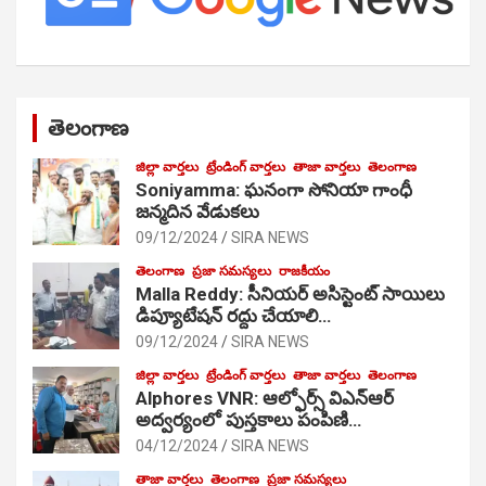
తెలంగాణ
జిల్లా వార్తలు
ట్రేండింగ్ వార్తలు
తాజా వార్తలు
తెలంగాణ
Soniyamma: ఘ‌నంగా సోనియా గాంధీ
జ‌న్మ‌దిన వేడుక‌లు
09/12/2024
SIRA NEWS
తెలంగాణ
ప్రజా సమస్యలు
రాజకీయం
Malla Reddy: సీనియర్ అసిస్టెంట్ సాయిలు
డిప్యూటేషన్ రద్దు చేయాలి…
09/12/2024
SIRA NEWS
జిల్లా వార్తలు
ట్రేండింగ్ వార్తలు
తాజా వార్తలు
తెలంగాణ
Alphores VNR: ఆల్ఫోర్స్ విఎన్ఆర్
అద్వర్యంలో పుస్తకాలు పంపిణి…
04/12/2024
SIRA NEWS
తాజా వార్తలు
తెలంగాణ
ప్రజా సమస్యలు