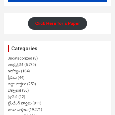
Click Here for E Paper
Categories
Uncategorized
(8)
ఆంధ్రప్రదేశ్
(5,789)
ఆరోగ్యం
(184)
క్రీడలు
(44)
జిల్లా వార్తలు
(259)
టెక్నాలజీ
(36)
ట్రావెల్
(12)
ట్రేండింగ్ వార్తలు
(911)
తాజా వార్తలు
(19,271)