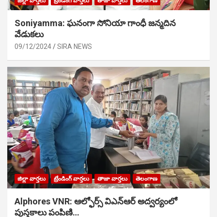
జిల్లా వార్తలు
ట్రేండింగ్ వార్తలు
తాజా వార్తలు
తెలంగాణ
Soniyamma: ఘ‌నంగా సోనియా గాంధీ జ‌న్మ‌దిన
వేడుక‌లు
09/12/2024
SIRA NEWS
జిల్లా వార్తలు
ట్రేండింగ్ వార్తలు
తాజా వార్తలు
తెలంగాణ
Alphores VNR: ఆల్ఫోర్స్ విఎన్ఆర్ అద్వర్యంలో
పుస్తకాలు పంపిణి…