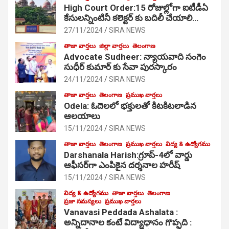
High Court Order:15 రోజుల్లోగా ఐటీడీఏ
కేసులన్నింటినీ కలెక్టర్ కు బదిలీ చేయాలి…
27/11/2024
SIRA NEWS
తాజా వార్తలు
జిల్లా వార్తలు
తెలంగాణ
Advocate Sudheer: న్యాయవాది సంగెం
సుధీర్ కుమార్ కు సేవా పురస్కారం
24/11/2024
SIRA NEWS
తాజా వార్తలు
తెలంగాణ
ప్రముఖ వార్తలు
Odela: ఓదెల‌లో భక్తులతో కిటకిటలాడిన
ఆల‌యాలు
15/11/2024
SIRA NEWS
తాజా వార్తలు
తెలంగాణ
ప్రముఖ వార్తలు
విద్య & ఉద్యోగము
Darshanala Harish:గ్రూప్-4లో వార్డు
ఆఫీసర్‌గా ఎంపికైన దర్శనాల హరీష్
15/11/2024
SIRA NEWS
విద్య & ఉద్యోగము
తాజా వార్తలు
తెలంగాణ
ప్రజా సమస్యలు
ప్రముఖ వార్తలు
Vanavasi Peddada Ashalata :
అన్నిదానాల కంటే విద్యాధానం గొప్పది :