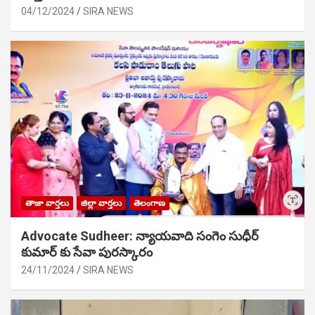
04/12/2024
SIRA NEWS
తాజా వార్తలు
జిల్లా వార్తలు
తెలంగాణ
Advocate Sudheer: న్యాయవాది సంగెం సుధీర్
కుమార్ కు సేవా పురస్కారం
24/11/2024
SIRA NEWS