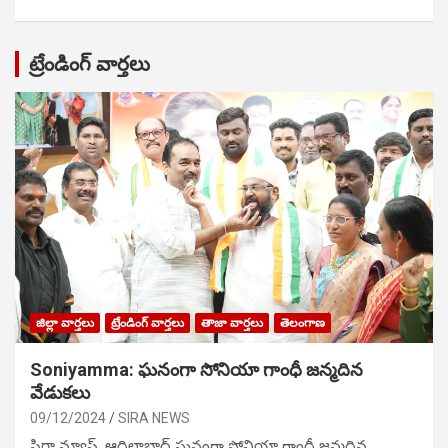
ట్రేండింగ్ వార్తలు
జిల్లా వార్తలు
ట్రేండింగ్ వార్తలు
తాజా వార్తలు
తెలంగాణ
Soniyamma: ఘ‌నంగా సోనియా గాంధీ జ‌న్మ‌దిన
వేడుక‌లు
09/12/2024
SIRA NEWS
సిరా న్యూస్, ఆదిలాబాద్ ఘ‌నంగా సోనియా గాంధీ జ‌న్మ‌దిన