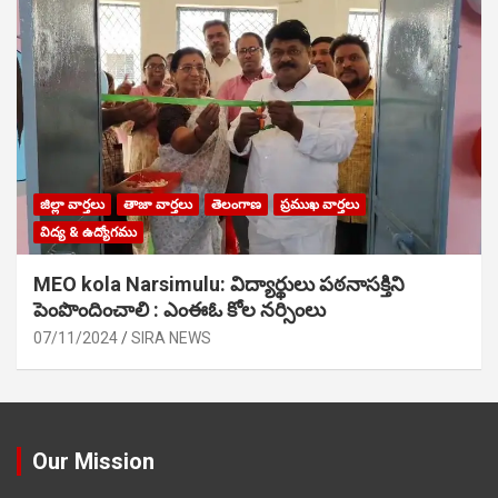
జిల్లా వార్తలు
తాజా వార్తలు
తెలంగాణ
ప్రముఖ వార్తలు
విద్య & ఉద్యోగము
MEO kola Narsimulu: విద్యార్థులు పఠ‌నాసక్తిని
పెంపొందించాలి : ఎంఈఓ కోల నర్సింలు
07/11/2024
SIRA NEWS
Our Mission