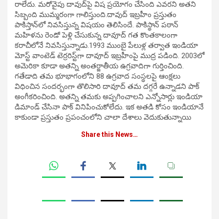
రాలేదు. మ‌రోవైపు దావుద్‌పై విష ప్ర‌యోగం చేసింది ఎవరని అతని
సిబ్బంది ముమ్మరంగా గాలిస్తుంది.దావుద్ ఇబ్రహీం ప్ర‌స్తుతం
పాకిస్తాన్‌లో నివ‌సిస్తున్న విష‌యం తెలిసిందే. పాకిస్థాన్‌ పఠాన్‌
మహిళను రెండో పెళ్లి చేసుకున్న దావూద్ గ‌త కొంతకాలంగా
కరాచీలోనే నివసిస్తున్నాడు.1993 ముంబై పేలుళ్ల త‌ర్వాత ఇండియా
మోస్ట్ వాంటెడ్ టెర్ర‌రిస్ట్‌గా దావూద్ ఇబ్ర‌హీంపై ముద్ర ప‌డింది. 2003లో
అమెరికా కూడా అత‌న్ని అంత‌ర్జాతీయ ఉగ్ర‌వాదిగా గుర్తించింది.
గ‌తేడాది త‌మ భూభాగంలోని 88 ఉగ్ర‌వాద సంస్థ‌ల‌పై ఆంక్ష‌లు
విధించిన సంద‌ర్భంగా తొలిసారి దావూద్ త‌మ ద‌గ్గ‌రే ఉన్నాడ‌ని పాక్
అంగీక‌రించింది. అత‌న్ని త‌మ‌కు అప్ప‌గించాల‌ని ఎన్నోసార్లు ఇండియా
డిమాండ్ చేసినా పాక్ వినిపించుకోలేదు. ఇక అత‌డి కోసం ఇండియానే
కాకుండా ప్ర‌స్తుతం ప్రపంచంలోని చాలా దేశాలు వెదుకుతున్నాయి
Share this News…