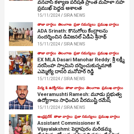
వనవాసి కళ్యాణ పరిషత్ ప్రాంత మహిళా సహ
ప్రముఖ్ పెద్దడ ఆశాలత
15/11/2024
SIRA NEWS
తాజా వార్తలు
తెలంగాణ
ప్రజా సమస్యలు
ప్రముఖ వార్తలు
ADA Srinath: కొనుగోలు కేంద్రాల‌ను
సంద‌ర్శించిన డివిజనల్ ఏడీఏ శ్రీనాథ్
15/11/2024
SIRA NEWS
తాజా వార్తలు
తెలంగాణ
ప్రజా సమస్యలు
ప్రముఖ వార్తలు
EX MLA Dasari Manohar Reddy: శ్రీ లక్ష్మీ
నరసింహ స్వామిని దర్శించుకున్నమాజీ
ఎమ్మెల్యే దాసరి మనోహర్ రెడ్డి
15/11/2024
SIRA NEWS
విద్య & ఉద్యోగము
తాజా వార్తలు
తెలంగాణ
ప్రముఖ వార్తలు
Veeramushti Ramesh: మూడు ప్రభుత్వ
ఉద్యోగాలు సాధించిన వీరముష్టి రమేష్
15/11/2024
SIRA NEWS
ఆంధ్రప్రదేశ్
తాజా వార్తలు
ప్రజా సమస్యలు
ప్రముఖ వార్తలు
Assistant Commissioner K
Vijayalakshmi: పెద్దాపురం మరిడమ్మ