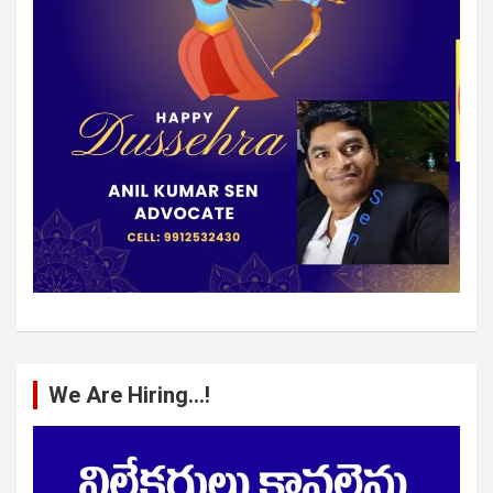
We Are Hiring…!