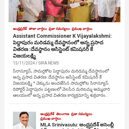
ఆంధ్రప్రదేశ్
తాజా వార్తలు
ప్రజా సమస్యలు
ప్రముఖ వార్తలు
Assistant Commissioner K Vijayalakshmi:
పెద్దాపురం మరిడమ్మ దేవస్థానంలో అన్న ప్రసాద
వితరణ :దేవస్థానం అసిస్టెంట్ కమిషనర్ కే
విజయలక్ష్మి
15/11/2024
SIRA NEWS
సిరాన్యూస్, సామర్లకోట పెద్దాపురం మరిడమ్మ దేవస్థానంలో
అన్న ప్రసాద వితరణ :దేవస్థానం అసిస్టెంట్ కమిషనర్ కే
విజయలక్ష్మి * చెక్కును అందజేసిన సామర్లకోట సిరాన్యూస్
రిపోర్టర్ పెద్దాపురం పట్టణంలో వెలసిన మరిటమ్మ అమ్మవారి
ఆలయంలో అన్న ప్రసాద వితరణ కార్యక్రమాన్ని శుక్రవారం…
ఆంధ్రప్రదేశ్
తెలంగాణ
ప్రజా సమస్యలు
ప్రముఖ వార్తలు
MLA Srinivasulu: ఆంధ్రప్రదేశ్ అసెంబ్లీ