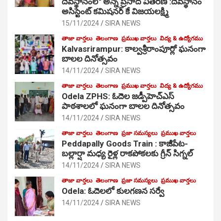
దేవస్థానంలో అన్న ప్రసాద వితరణ :దేవస్థానం
అసిస్టెంట్ కమిషనర్ కే విజయలక్ష్మి
15/11/2024
SIRA NEWS
తాజా వార్తలు
తెలంగాణ
ప్రముఖ వార్తలు
విద్య & ఉద్యోగము
Kalvasrirampur: కాల్వశ్రీరాంపూర్లో ఘనంగా
బాలల దినోత్సవం
14/11/2024
SIRA NEWS
తాజా వార్తలు
తెలంగాణ
ప్రముఖ వార్తలు
విద్య & ఉద్యోగము
Odela ZPHS: ఓదెల జ‌డ్పీహెచ్ఎస్
పాఠ‌శాల‌లో ఘనంగా బాలల దినోత్సవం
14/11/2024
SIRA NEWS
తాజా వార్తలు
తెలంగాణ
ప్రజా సమస్యలు
ప్రముఖ వార్తలు
Peddapally Goods Train : కాజీపేట-
బల్లార్షా మధ్య రైళ్ల రాకపోకలకు గ్రీన్ సిగ్నల్
14/11/2024
SIRA NEWS
తాజా వార్తలు
తెలంగాణ
ప్రజా సమస్యలు
ప్రముఖ వార్తలు
Odela: ఓదెలలో కులగణన సర్వే
14/11/2024
SIRA NEWS