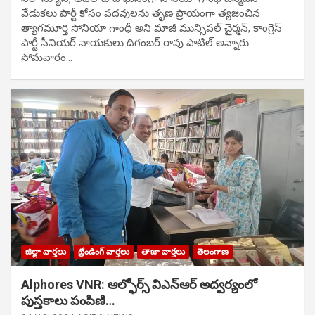
వేడుక‌లు పార్టీ కోసం ప‌ద‌వుల‌ను తృణ ప్రాయంగా త్య‌జించిన
త్యాగమూర్తి సోనియా గాంధీ అని మాజీ మున్సిప‌ల్ చైర్మ‌న్, కాంగ్రెస్
పార్టీ సీనియ‌ర్ నాయ‌కులు దిగంబ‌ర్ రావు పాటిల్ అన్నారు.
సోమవారం…
జిల్లా వార్తలు
ట్రేండింగ్ వార్తలు
తాజా వార్తలు
తెలంగాణ
Alphores VNR: ఆల్ఫోర్స్ విఎన్ఆర్ అద్వర్యంలో
పుస్తకాలు పంపిణి…