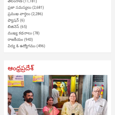
తెలంగాణ
(11,181)
ప్రజా సమస్యలు
(2,681)
ప్రముఖ వార్తలు
(2,286)
ఫ్యాషన్
(6)
బిజినెస్
(65)
ముఖ్య కథనాలు
(78)
రాజకీయం
(943)
విద్య & ఉద్యోగము
(496)
ఆంధ్రప్రదేశ్