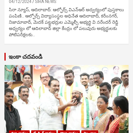
04/12/2024
SIRA NEWS
సిరా న్యూస్, ఆదిలాబాద్: ఆల్ఫోర్స్ విఎన్ఆర్ అద్వర్యంలో పుస్తకాలు
పంపిణి… ఆల్ఫోర్స్ విద్యాసంస్థల అధినేత ఆదిలాబాద్, కరీంనగర్,
నిజామాబాద్, మెదక్ పట్టభద్రుల ఎమ్మెల్సీ అభ్యర్థి వి నరేందర్ రెడ్డి
అధ్వర్యం లో ఆదిలాబాద్ జిల్లా కేంద్రం లో పలువురు అభ్యర్థులకు
పోటిప‌రీక్ష‌ల‌కు…
ఇంకా చదవండి