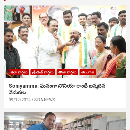
జిల్లా వార్తలు
ట్రేండింగ్ వార్తలు
తాజా వార్తలు
తెలంగాణ
Soniyamma: ఘ‌నంగా సోనియా గాంధీ జ‌న్మ‌దిన
వేడుక‌లు
09/12/2024
SIRA NEWS