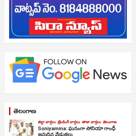
తెలంగాణ
జిల్లా వార్తలు
ట్రేండింగ్ వార్తలు
తాజా వార్తలు
తెలంగాణ
Soniyamma: ఘ‌నంగా సోనియా గాంధీ
జ‌న్మ‌దిన వేడుక‌లు