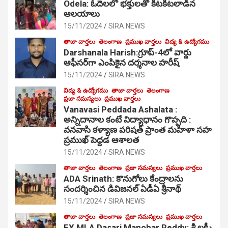
Odela: ఓదెల‌లో భక్తులతో కిటకిటలాడిన
ఆల‌యాలు
15/11/2024
SIRA NEWS
తాజా వార్తలు
తెలంగాణ
ప్రముఖ వార్తలు
విద్య & ఉద్యోగము
Darshanala Harish:గ్రూప్-4లో వార్డు
ఆఫీసర్‌గా ఎంపికైన దర్శనాల హరీష్
15/11/2024
SIRA NEWS
విద్య & ఉద్యోగము
తాజా వార్తలు
తెలంగాణ
ప్రజా సమస్యలు
ప్రముఖ వార్తలు
Vanavasi Peddada Ashalata :
అన్నిదానాల కంటే విద్యాధానం గొప్పది :
వనవాసి కళ్యాణ పరిషత్ ప్రాంత మహిళా సహ
ప్రముఖ్ పెద్దడ ఆశాలత
15/11/2024
SIRA NEWS
తాజా వార్తలు
తెలంగాణ
ప్రజా సమస్యలు
ప్రముఖ వార్తలు
ADA Srinath: కొనుగోలు కేంద్రాల‌ను
సంద‌ర్శించిన డివిజనల్ ఏడీఏ శ్రీనాథ్
15/11/2024
SIRA NEWS
తాజా వార్తలు
తెలంగాణ
ప్రజా సమస్యలు
ప్రముఖ వార్తలు
EX MLA Dasari Manohar Reddy: శ్రీ లక్ష్మీ