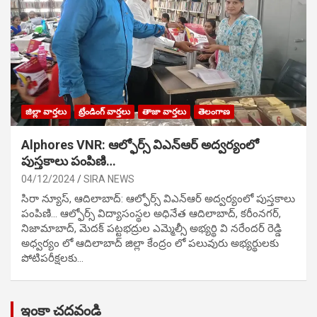
జిల్లా వార్తలు
ట్రేండింగ్ వార్తలు
తాజా వార్తలు
తెలంగాణ
Alphores VNR: ఆల్ఫోర్స్ విఎన్ఆర్ అద్వర్యంలో
పుస్తకాలు పంపిణి…
04/12/2024
SIRA NEWS
సిరా న్యూస్, ఆదిలాబాద్: ఆల్ఫోర్స్ విఎన్ఆర్ అద్వర్యంలో పుస్తకాలు
పంపిణి… ఆల్ఫోర్స్ విద్యాసంస్థల అధినేత ఆదిలాబాద్, కరీంనగర్,
నిజామాబాద్, మెదక్ పట్టభద్రుల ఎమ్మెల్సీ అభ్యర్థి వి నరేందర్ రెడ్డి
అధ్వర్యం లో ఆదిలాబాద్ జిల్లా కేంద్రం లో పలువురు అభ్యర్థులకు
పోటిప‌రీక్ష‌ల‌కు…
ఇంకా చదవండి