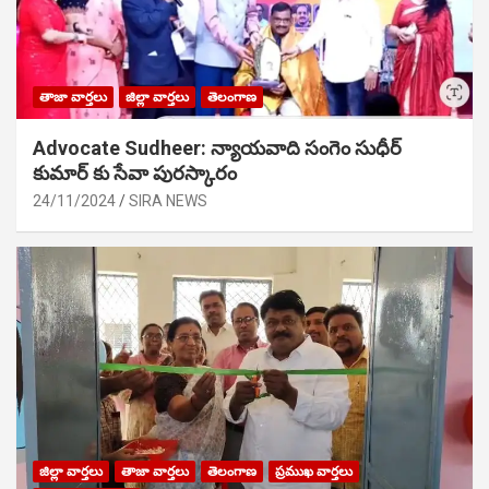
తాజా వార్తలు
జిల్లా వార్తలు
తెలంగాణ
Advocate Sudheer: న్యాయవాది సంగెం సుధీర్
కుమార్ కు సేవా పురస్కారం
24/11/2024
SIRA NEWS
జిల్లా వార్తలు
తాజా వార్తలు
తెలంగాణ
ప్రముఖ వార్తలు