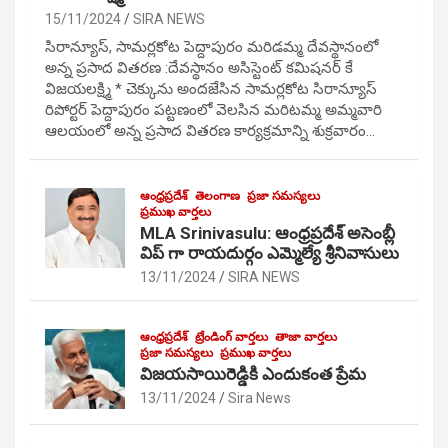
15/11/2024
SIRA NEWS
సిరాన్యూస్, సామర్లకోట పెద్దాపురం మరిడమ్మ దేవస్థానంలో
అన్న ప్రసాద వితరణ :దేవస్థానం అసిస్టెంట్ కమిషనర్ కే
విజయలక్ష్మి * చెక్కును అందజేసిన సామర్లకోట సిరాన్యూస్
రిపోర్టర్ పెద్దాపురం పట్టణంలో వెలసిన మరిటమ్మ అమ్మవారి
ఆలయంలో అన్న ప్రసాద వితరణ కార్యక్రమాన్ని శుక్రవారం…
ఆంధ్రప్రదేశ్
తెలంగాణ
ప్రజా సమస్యలు
ప్రముఖ వార్తలు
MLA Srinivasulu: ఆంధ్రప్రదేశ్ అసెంబ్లీ
విప్ గా రాయదుర్గం ఎమ్మెల్యే శ్రీనివాసులు
13/11/2024
SIRA NEWS
ఆంధ్రప్రదేశ్
ట్రేండింగ్ వార్తలు
తాజా వార్తలు
ప్రజా సమస్యలు
ప్రముఖ వార్తలు
విజయసాయిరెడ్డికి ఎందుకంత ప్రేమ
13/11/2024
Sira News