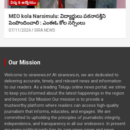
విద్య & ఉద్యోగము
MEO kola Narsimulu: విద్యార్థులు పఠ‌నాసక్తిని
పెంపొందించాలి : ఎంఈఓ కోల నర్సింలు
07/11/2024
SIRA NEWS
Our Mission
Welcome to siranews.in! At siranews.in, we are dedicated to
delivering accurate, timely, and relevant news and information
to our readers. As a leading Telugu online news portal, we strive
to keep you informed about the latest happenings in the region
and beyond. Our Mission Our mission is to provide a
trustworthy platform where readers can access high-quality
journalism that informs, educates, and engages. We are
committed to upholding the principles of journalistic integrity,
independence, and transparency in all our endeavors. In present
era every political party has its own news paper and news