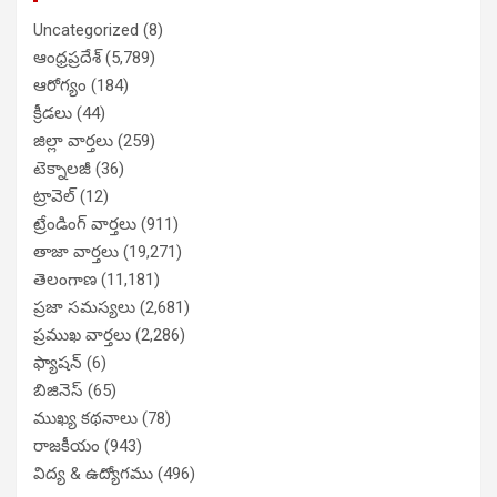
Uncategorized
(8)
ఆంధ్రప్రదేశ్
(5,789)
ఆరోగ్యం
(184)
క్రీడలు
(44)
జిల్లా వార్తలు
(259)
టెక్నాలజీ
(36)
ట్రావెల్
(12)
ట్రేండింగ్ వార్తలు
(911)
తాజా వార్తలు
(19,271)
తెలంగాణ
(11,181)
ప్రజా సమస్యలు
(2,681)
ప్రముఖ వార్తలు
(2,286)
ఫ్యాషన్
(6)
బిజినెస్
(65)
ముఖ్య కథనాలు
(78)
రాజకీయం
(943)
విద్య & ఉద్యోగము
(496)