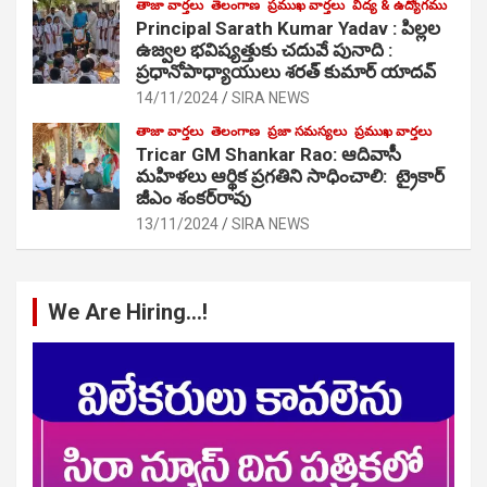
తాజా వార్తలు
తెలంగాణ
ప్రముఖ వార్తలు
విద్య & ఉద్యోగము
Principal Sarath Kumar Yadav : పిల్లల
ఉజ్వల భవిష్యత్తుకు చదువే పునాది :
ప్రధానోపాధ్యాయులు శరత్ కుమార్ యాదవ్
14/11/2024
SIRA NEWS
తాజా వార్తలు
తెలంగాణ
ప్రజా సమస్యలు
ప్రముఖ వార్తలు
Tricar GM Shankar Rao: ఆదివాసీ
మహిళలు ఆర్థిక ప్రగతిని సాధించాలి: ట్రైకార్
జీఎం శంకర్‌రావు
13/11/2024
SIRA NEWS
We Are Hiring…!