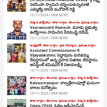
నరసింహ స్వామిని దర్శించుకున్నమాజీ
ఎమ్మెల్యే దాసరి మనోహర్ రెడ్డి
15/11/2024
SIRA NEWS
విద్య & ఉద్యోగము
తాజా వార్తలు
తెలంగాణ
ప్రముఖ వార్తలు
Veeramushti Ramesh: మూడు ప్రభుత్వ
ఉద్యోగాలు సాధించిన వీరముష్టి రమేష్
15/11/2024
SIRA NEWS
ఆంధ్రప్రదేశ్
తాజా వార్తలు
ప్రజా సమస్యలు
ప్రముఖ వార్తలు
Assistant Commissioner K
Vijayalakshmi: పెద్దాపురం మరిడమ్మ
దేవస్థానంలో అన్న ప్రసాద వితరణ :దేవస్థానం
అసిస్టెంట్ కమిషనర్ కే విజయలక్ష్మి
15/11/2024
SIRA NEWS
తాజా వార్తలు
తెలంగాణ
ప్రముఖ వార్తలు
విద్య & ఉద్యోగము
Kalvasrirampur: కాల్వశ్రీరాంపూర్లో ఘనంగా
బాలల దినోత్సవం
14/11/2024
SIRA NEWS
తాజా వార్తలు
తెలంగాణ
ప్రముఖ వార్తలు
విద్య & ఉద్యోగము
Odela ZPHS: ఓదెల జ‌డ్పీహెచ్ఎస్