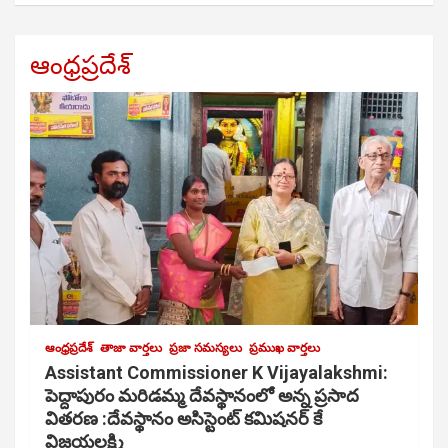
ఆంధ్రప్రదేశ్
ఆంధ్రప్రదేశ్
తాజా వార్తలు
ప్రజా సమస్యలు
ప్రముఖ వార్తలు
Assistant Commissioner K Vijayalakshmi:
పెద్దాపురం మరిడమ్మ దేవస్థానంలో అన్న ప్రసాద
వితరణ :దేవస్థానం అసిస్టెంట్ కమిషనర్ కే
విజయలక్ష్మి