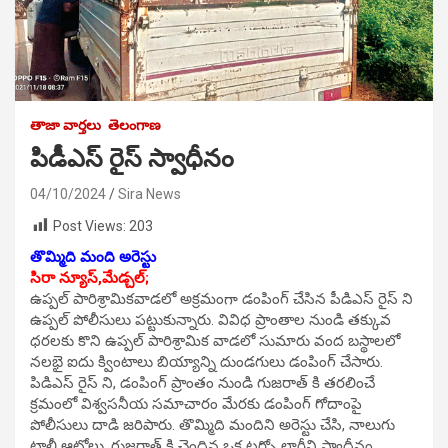
తాజా వార్తలు
తెలంగాణ
పిడీఎస్ రైస్ స్వాధీనం
04/10/2024
Sira News
Post Views:
203
తొమ్మిది మంది అరెస్టు
సిరా న్యూస్,మేడ్చల్;
ఉప్పల్ పారిశ్రామికవాడలో అక్రమంగా డంపింగ్ చేసిన పీడిఎస్ రైస్ ని
ఉప్పల్ పోలీసులు పట్టుకున్నారు. వివిధ ప్రాంతాల నుండి తక్కువ
ధరలకు కొని ఉప్పల్ పారిశ్రామిక వాడలో సుమారు వంద బస్థాలలో
నలభై ఐదు క్వింటాలు బియ్యాన్ని దుండగులు డంపింగ్ చేసారు.
పిడిఎస్ రైస్ ని, డంపింగ్ ప్రాంతం నుండి గుజరాత్ కి తరలించే
క్రమంలో విశ్వసనీయ సమాచారం మేరకు డంపింగ్ గోదాంపై
పోలీసులు దాడి జరిపారు. తొమ్మిది మందిని అరెస్టు చేసి, నాలుగు
ట్రాలీ ఆటోలు, గుజరాత్ కి చెందిన ఒక టర్బో లారీని స్వాదీనం