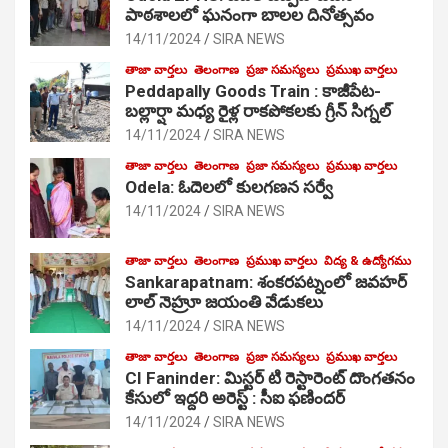
పాఠ‌శాల‌లో ఘనంగా బాలల దినోత్సవం
14/11/2024
SIRA NEWS
తాజా వార్తలు
తెలంగాణ
ప్రజా సమస్యలు
ప్రముఖ వార్తలు
Peddapally Goods Train : కాజీపేట-
బల్లార్షా మధ్య రైళ్ల రాకపోకలకు గ్రీన్ సిగ్నల్
14/11/2024
SIRA NEWS
తాజా వార్తలు
తెలంగాణ
ప్రజా సమస్యలు
ప్రముఖ వార్తలు
Odela: ఓదెలలో కులగణన సర్వే
14/11/2024
SIRA NEWS
తాజా వార్తలు
తెలంగాణ
ప్రముఖ వార్తలు
విద్య & ఉద్యోగము
Sankarapatnam: శంకరపట్నంలో జవహర్
లాల్ నెహ్రూ జయంతి వేడుకలు
14/11/2024
SIRA NEWS
తాజా వార్తలు
తెలంగాణ
ప్రజా సమస్యలు
ప్రముఖ వార్తలు
CI Faninder: మిస్టర్ టి రెస్టారెంట్ దొంగతనం
కేసులో ఇద్దరి అరెస్ట్ : సీఐ ఫణిందర్
14/11/2024
SIRA NEWS