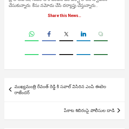
చేసుకున్నారు. కేసు నమోదు చేసి దర్యాప్తు చేస్తున్నారు…
Share this News…
Post
ముఖ్యమంత్రి రేవంత్ రెడ్డి కి సవాల్ విసిరిన ఎంపి ఈటెల
navigation
రాజేందర్
పేకాట శిబిరంపై పోలీసుల దాడి