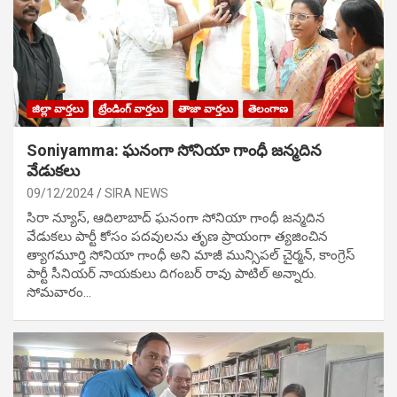
జిల్లా వార్తలు
ట్రేండింగ్ వార్తలు
తాజా వార్తలు
తెలంగాణ
Soniyamma: ఘ‌నంగా సోనియా గాంధీ జ‌న్మ‌దిన
వేడుక‌లు
09/12/2024
SIRA NEWS
సిరా న్యూస్, ఆదిలాబాద్ ఘ‌నంగా సోనియా గాంధీ జ‌న్మ‌దిన
వేడుక‌లు పార్టీ కోసం ప‌ద‌వుల‌ను తృణ ప్రాయంగా త్య‌జించిన
త్యాగమూర్తి సోనియా గాంధీ అని మాజీ మున్సిప‌ల్ చైర్మ‌న్, కాంగ్రెస్
పార్టీ సీనియ‌ర్ నాయ‌కులు దిగంబ‌ర్ రావు పాటిల్ అన్నారు.
సోమవారం…