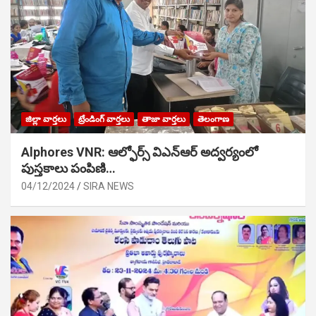
జిల్లా వార్తలు
ట్రేండింగ్ వార్తలు
తాజా వార్తలు
తెలంగాణ
Alphores VNR: ఆల్ఫోర్స్ విఎన్ఆర్ అద్వర్యంలో
పుస్తకాలు పంపిణి…
04/12/2024
SIRA NEWS