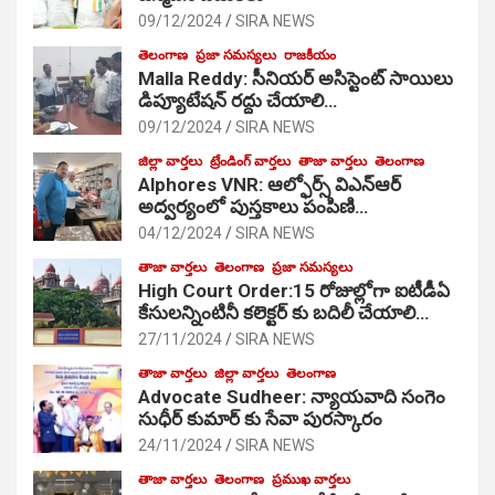
09/12/2024
SIRA NEWS
తెలంగాణ
ప్రజా సమస్యలు
రాజకీయం
Malla Reddy: సీనియర్ అసిస్టెంట్ సాయిలు
డిప్యూటేషన్ రద్దు చేయాలి…
09/12/2024
SIRA NEWS
జిల్లా వార్తలు
ట్రేండింగ్ వార్తలు
తాజా వార్తలు
తెలంగాణ
Alphores VNR: ఆల్ఫోర్స్ విఎన్ఆర్
అద్వర్యంలో పుస్తకాలు పంపిణి…
04/12/2024
SIRA NEWS
తాజా వార్తలు
తెలంగాణ
ప్రజా సమస్యలు
High Court Order:15 రోజుల్లోగా ఐటీడీఏ
కేసులన్నింటినీ కలెక్టర్ కు బదిలీ చేయాలి…
27/11/2024
SIRA NEWS
తాజా వార్తలు
జిల్లా వార్తలు
తెలంగాణ
Advocate Sudheer: న్యాయవాది సంగెం
సుధీర్ కుమార్ కు సేవా పురస్కారం
24/11/2024
SIRA NEWS
తాజా వార్తలు
తెలంగాణ
ప్రముఖ వార్తలు