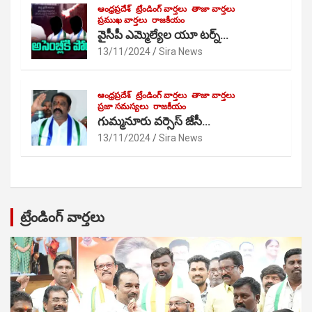
ఆంధ్రప్రదేశ్
ట్రేండింగ్ వార్తలు
తాజా వార్తలు
ప్రముఖ వార్తలు
రాజకీయం
వైసీపీ ఎమ్మెల్యేల యూ టర్న్…
13/11/2024
Sira News
ఆంధ్రప్రదేశ్
ట్రేండింగ్ వార్తలు
తాజా వార్తలు
ప్రజా సమస్యలు
రాజకీయం
గుమ్మనూరు వర్సెస్ జేసీ…
13/11/2024
Sira News
ట్రేండింగ్ వార్తలు