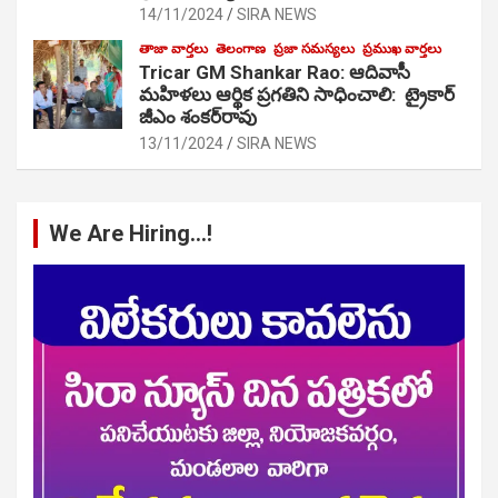
14/11/2024
SIRA NEWS
తాజా వార్తలు
తెలంగాణ
ప్రజా సమస్యలు
ప్రముఖ వార్తలు
Tricar GM Shankar Rao: ఆదివాసీ
మహిళలు ఆర్థిక ప్రగతిని సాధించాలి: ట్రైకార్
జీఎం శంకర్‌రావు
13/11/2024
SIRA NEWS
We Are Hiring…!