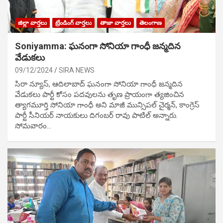
జిల్లా వార్తలు
ట్రేండింగ్ వార్తలు
తాజా వార్తలు
తెలంగాణ
Soniyamma: ఘ‌నంగా సోనియా గాంధీ జ‌న్మ‌దిన
వేడుక‌లు
09/12/2024
SIRA NEWS
సిరా న్యూస్, ఆదిలాబాద్ ఘ‌నంగా సోనియా గాంధీ జ‌న్మ‌దిన
వేడుక‌లు పార్టీ కోసం ప‌ద‌వుల‌ను తృణ ప్రాయంగా త్య‌జించిన
త్యాగమూర్తి సోనియా గాంధీ అని మాజీ మున్సిప‌ల్ చైర్మ‌న్, కాంగ్రెస్
పార్టీ సీనియ‌ర్ నాయ‌కులు దిగంబ‌ర్ రావు పాటిల్ అన్నారు.
సోమవారం…