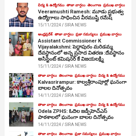
విద్య & ఉద్యోగము
తాజా వార్తలు
తెలంగాణ
ప్రముఖ వార్తలు
Veeramushti Ramesh: మూడు ప్రభుత్వ
ఉద్యోగాలు సాధించిన వీరముష్టి రమేష్
15/11/2024
SIRA NEWS
ఆంధ్రప్రదేశ్
తాజా వార్తలు
ప్రజా సమస్యలు
ప్రముఖ వార్తలు
Assistant Commissioner K
Vijayalakshmi: పెద్దాపురం మరిడమ్మ
దేవస్థానంలో అన్న ప్రసాద వితరణ :దేవస్థానం
అసిస్టెంట్ కమిషనర్ కే విజయలక్ష్మి
15/11/2024
SIRA NEWS
తాజా వార్తలు
తెలంగాణ
ప్రముఖ వార్తలు
విద్య & ఉద్యోగము
Kalvasrirampur: కాల్వశ్రీరాంపూర్లో ఘనంగా
బాలల దినోత్సవం
14/11/2024
SIRA NEWS
తాజా వార్తలు
తెలంగాణ
ప్రముఖ వార్తలు
విద్య & ఉద్యోగము
Odela ZPHS: ఓదెల జ‌డ్పీహెచ్ఎస్
పాఠ‌శాల‌లో ఘనంగా బాలల దినోత్సవం
14/11/2024
SIRA NEWS
తాజా వార్తలు
తెలంగాణ
ప్రజా సమస్యలు
ప్రముఖ వార్తలు