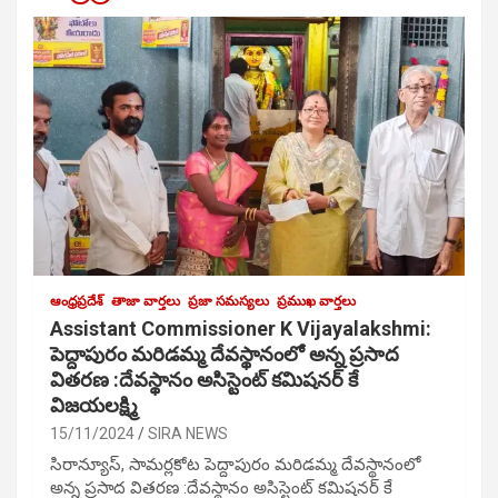
ఆంధ్రప్రదేశ్
తాజా వార్తలు
ప్రజా సమస్యలు
ప్రముఖ వార్తలు
Assistant Commissioner K Vijayalakshmi:
పెద్దాపురం మరిడమ్మ దేవస్థానంలో అన్న ప్రసాద
వితరణ :దేవస్థానం అసిస్టెంట్ కమిషనర్ కే
విజయలక్ష్మి
15/11/2024
SIRA NEWS
సిరాన్యూస్, సామర్లకోట పెద్దాపురం మరిడమ్మ దేవస్థానంలో
అన్న ప్రసాద వితరణ :దేవస్థానం అసిస్టెంట్ కమిషనర్ కే