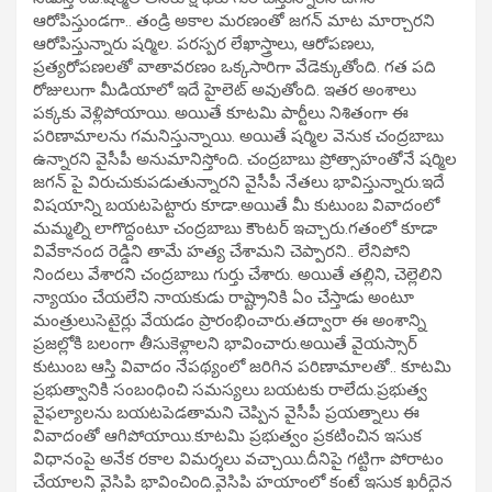
ఆరోపిస్తుండగా.. తండ్రి అకాల మరణంతో జగన్ మాట మార్చారని
ఆరోపిస్తున్నారు షర్మిల. పరస్పర లేఖాస్త్రాలు, ఆరోపణలు,
ప్రత్యరోపణలతో వాతావరణం ఒక్కసారిగా వేడెక్కుతోంది. గత పది
రోజులుగా మీడియాలో ఇదే హైలెట్ అవుతోంది. ఇతర అంశాలు
పక్కకు వెళ్లిపోయాయి. అయితే కూటమి పార్టీలు నిశితంగా ఈ
పరిణామాలను గమనిస్తున్నాయి. అయితే షర్మిల వెనుక చంద్రబాబు
ఉన్నారని వైసీపీ అనుమానిస్తోంది. చంద్రబాబు ప్రోత్సాహంతోనే షర్మిల
జగన్ పై విరుచుకుపడుతున్నారని వైసీపీ నేతలు భావిస్తున్నారు.ఇదే
విషయాన్ని బయటపెట్టారు కూడా.అయితే మీ కుటుంబ వివాదంలో
మమ్మల్ని లాగొద్దంటూ చంద్రబాబు కౌంటర్ ఇచ్చారు.గతంలో కూడా
వివేకానంద రెడ్డిని తామే హత్య చేశామని చెప్పారని.. లేనిపోని
నిందలు వేశారని చంద్రబాబు గుర్తు చేశారు. అయితే తల్లిని, చెల్లెలిని
న్యాయం చేయలేని నాయకుడు రాష్ట్రానికి ఏం చేస్తాడు అంటూ
మంత్రులుసెటైర్లు వేయడం ప్రారంభించారు.తద్వారా ఈ అంశాన్ని
ప్రజల్లోకి బలంగా తీసుకెళ్లాలని భావించారు.అయితే వైయస్సార్
కుటుంబ ఆస్తి వివాదం నేపథ్యంలో జరిగిన పరిణామాలతో.. కూటమి
ప్రభుత్వానికి సంబంధించి సమస్యలు బయటకు రాలేదు.ప్రభుత్వ
వైఫల్యాలను బయటపెడతామని చెప్పిన వైసీపీ ప్రయత్నాలు ఈ
వివాదంతో ఆగిపోయాయి.కూటమి ప్రభుత్వం ప్రకటించిన ఇసుక
విధానంపై అనేక రకాల విమర్శలు వచ్చాయి.దీనిపై గట్టిగా పోరాటం
చేయాలని వైసిపి భావించింది.వైసిపి హయాంలో కంటే ఇసుక ఖరీదైన