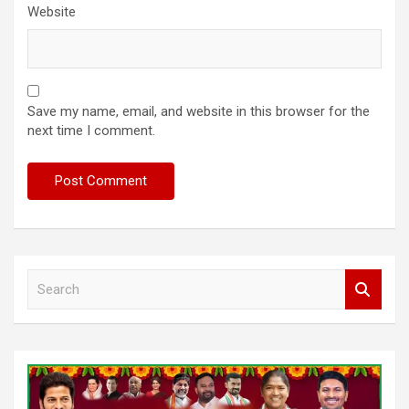
Website
Save my name, email, and website in this browser for the
next time I comment.
S
e
a
r
c
h