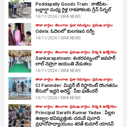
Peddapally Goods Train : కాజీపేట-
బల్లార్షా మధ్య రైళ్ల రాకపోకలకు గ్రీన్ సిగ్నల్
14/11/2024
SIRA NEWS
తాజా వార్తలు
తెలంగాణ
ప్రజా సమస్యలు
ప్రముఖ వార్తలు
Odela: ఓదెలలో కులగణన సర్వే
14/11/2024
SIRA NEWS
తాజా వార్తలు
తెలంగాణ
ప్రముఖ వార్తలు
విద్య & ఉద్యోగము
Sankarapatnam: శంకరపట్నంలో జవహర్
లాల్ నెహ్రూ జయంతి వేడుకలు
14/11/2024
SIRA NEWS
తాజా వార్తలు
తెలంగాణ
ప్రజా సమస్యలు
ప్రముఖ వార్తలు
CI Faninder: మిస్టర్ టి రెస్టారెంట్ దొంగతనం
కేసులో ఇద్దరి అరెస్ట్ : సీఐ ఫణిందర్
14/11/2024
SIRA NEWS
తాజా వార్తలు
తెలంగాణ
ప్రముఖ వార్తలు
విద్య & ఉద్యోగము
Principal Sarath Kumar Yadav : పిల్లల
ఉజ్వల భవిష్యత్తుకు చదువే పునాది :
ప్రధానోపాధ్యాయులు శరత్ కుమార్ యాదవ్