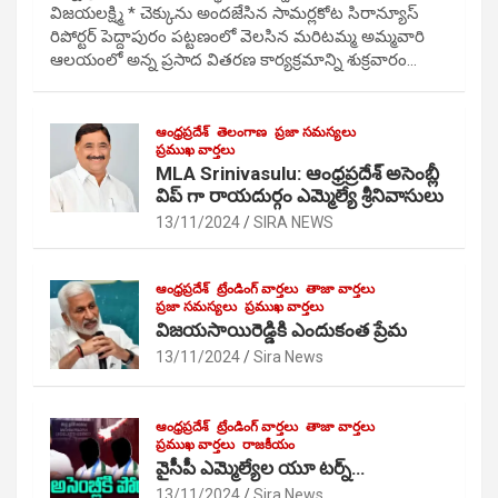
విజయలక్ష్మి * చెక్కును అందజేసిన సామర్లకోట సిరాన్యూస్
రిపోర్టర్ పెద్దాపురం పట్టణంలో వెలసిన మరిటమ్మ అమ్మవారి
ఆలయంలో అన్న ప్రసాద వితరణ కార్యక్రమాన్ని శుక్రవారం…
ఆంధ్రప్రదేశ్
తెలంగాణ
ప్రజా సమస్యలు
ప్రముఖ వార్తలు
MLA Srinivasulu: ఆంధ్రప్రదేశ్ అసెంబ్లీ
విప్ గా రాయదుర్గం ఎమ్మెల్యే శ్రీనివాసులు
13/11/2024
SIRA NEWS
ఆంధ్రప్రదేశ్
ట్రేండింగ్ వార్తలు
తాజా వార్తలు
ప్రజా సమస్యలు
ప్రముఖ వార్తలు
విజయసాయిరెడ్డికి ఎందుకంత ప్రేమ
13/11/2024
Sira News
ఆంధ్రప్రదేశ్
ట్రేండింగ్ వార్తలు
తాజా వార్తలు
ప్రముఖ వార్తలు
రాజకీయం
వైసీపీ ఎమ్మెల్యేల యూ టర్న్…
13/11/2024
Sira News