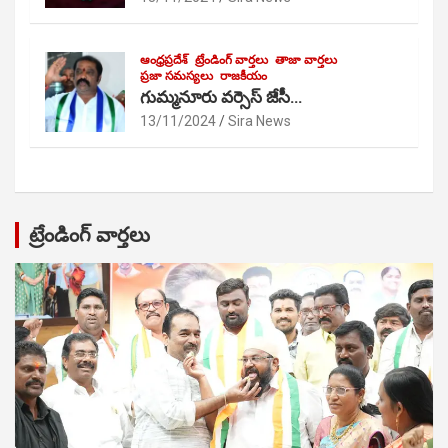
ఆంధ్రప్రదేశ్
ట్రేండింగ్ వార్తలు
తాజా వార్తలు
ప్రజా సమస్యలు
రాజకీయం
గుమ్మనూరు వర్సెస్ జేసీ…
13/11/2024
Sira News
ట్రేండింగ్ వార్తలు