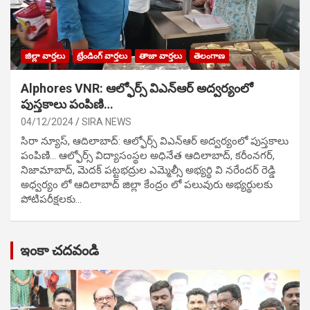
జిల్లా వార్తలు
ట్రేండింగ్ వార్తలు
తాజా వార్తలు
తెలంగాణ
Alphores VNR: ఆల్ఫోర్స్ విఎన్ఆర్ అద్వర్యంలో
పుస్తకాలు పంపిణి…
04/12/2024
SIRA NEWS
సిరా న్యూస్, ఆదిలాబాద్: ఆల్ఫోర్స్ విఎన్ఆర్ అద్వర్యంలో పుస్తకాలు
పంపిణి… ఆల్ఫోర్స్ విద్యాసంస్థల అధినేత ఆదిలాబాద్, కరీంనగర్,
నిజామాబాద్, మెదక్ పట్టభద్రుల ఎమ్మెల్సీ అభ్యర్థి వి నరేందర్ రెడ్డి
అధ్వర్యం లో ఆదిలాబాద్ జిల్లా కేంద్రం లో పలువురు అభ్యర్థులకు
పోటిప‌రీక్ష‌ల‌కు…
ఇంకా చదవండి