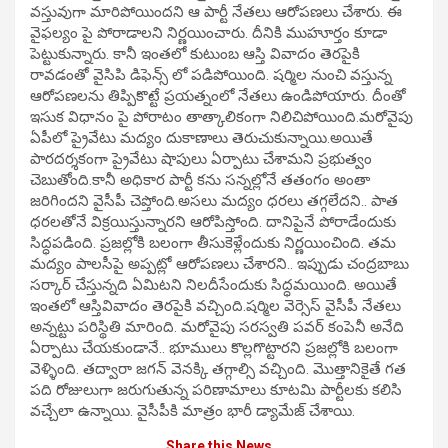
వస్తువుగా మారిపోయిందని ఆ పార్టీ నేతలు ఆరోపణలు చేశారు. ఈ
వైఫల్యం పై పోరాడాలని నిర్ణయించారు. దీనికి ముహూర్తం కూడా
పెట్టుకున్నారు. కానీ ఇంతలో కుటుంబ ఆస్తి వివాదం తెరపైకి
రావడంతో వైసిపి డిఫెన్స్ లో పడిపోయింది. షర్మిల నుంచి వస్తున్న
ఆరోపణలను తిప్పికొట్టే ప్రయత్నంలో నేతలు ఉండిపోయారు. దీంతో
ఇసుక విధానం పై పోరాటం తాత్కాలికంగా నిలిచిపోయింది.మరోవైపు
ఏపీలో ప్రైవేటు మద్యం దుకాణాలు తెరుచుకున్నాయి.అయితే
పారదర్శకంగా ప్రైవేటు షాపులు ఏర్పాటు చేశామని ప్రభుత్వం
చెబుతోంది.కానీ అధికార పార్టీ కను సన్నల్లోనే తతంగం అంతా
జరిగిందని వైసీపీ చెప్తోంది.అసలు మద్యం ధరలు తగ్గలేదని.. పాత
ధరలతోనే విక్రయిస్తున్నారని ఆరోపిస్తోంది. దానిపైనే పోరాడేందుకు
సిద్ధపడింది. ప్రజల్లోకి బలంగా తీసుకెళ్లేందుకు నిర్ణయించింది. తమ
మద్యం పాలసీపై అప్పట్లో ఆరోపణలు చేశారని.. ఇప్పుడు చంద్రబాబు
సర్కార్ చేస్తున్నది ఏమిటని నిలదీసేందుకు సిద్ధమయింది. అయితే
ఇంతలో ఆస్తివివాదం తెరపైకి వచ్చింది.షర్మిల వెర్సెస్ వైసీపీ నేతలు
అన్నట్టు పరిస్థితి మారింది. మరోవైపు సరస్వతి పవర్ కంపెనీ అనేది
ఏర్పాటు చేయకుండానే.. భూములు కొల్లగొట్టారని ప్రజల్లోకి బలంగా
వెళ్ళింది. తద్వారా జగన్ వెనక్కి తగ్గాల్సి వచ్చింది. మొత్తానికైతే గత
పది రోజులుగా జరుగుతున్న పరిణామాలు కూటమి పార్టీలకు కలిసి
వచ్చేలా ఉన్నాయి. వైసీపీకి మాత్రం భారీ డ్యామేజ్ చేశాయి.
Share this News…