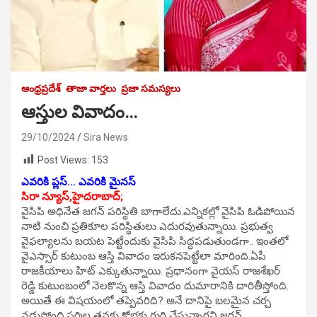
ఆంధ్రప్రదేశ్
తాజా వార్తలు
ప్రజా సమస్యలు
ఆస్తుల వివాదం…
29/10/2024
Sira News
Post Views:
153
ఎవరికి ప్లస్… ఎవరికి మైనస్
సిరా న్యూస్,హైదరాబాద్;
వైసిపి అధినేత జగన్ పరిస్థితి బాగాలేదు.ఎన్నికల్లో వైసిపి ఓడిపోయిన
నాటి నుంచి ప్రతికూల పరిస్థితులు ఎదురవుతున్నాయి. ప్రభుత్వ
వైఫల్యాలను బయట పెట్టేందుకు వైసిపి సిద్ధపడుతుండగా.. ఇంతలో
వైఎస్సార్ కుటుంబ ఆస్తి వివాదం ఇరుకనపెట్టేలా మారింది.ఏపీ
రాజకీయాలు హిట్ ఎక్కుతున్నాయి. ప్రధానంగా వైయస్ రాజశేఖర్
రెడ్డి కుటుంబంలో నెలకొన్న ఆస్తి వివాదం దుమారానికి దారితీస్తోంది.
అయితే ఈ విషయంలో తప్పెవరిది? అనే దానిపై బలమైన చర్చ
నడుస్తోంది.షర్మిల తనకు క్షోభకు గురి చేస్తున్నారని జగన్