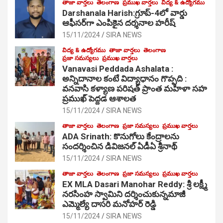
తాజా వార్తలు
తెలంగాణ
ప్రముఖ వార్తలు
విద్య & ఉద్యోగము
Darshanala Harish:గ్రూప్-4లో వార్డు
ఆఫీసర్‌గా ఎంపికైన దర్శనాల హరీష్
15/11/2024
SIRA NEWS
విద్య & ఉద్యోగము
తాజా వార్తలు
తెలంగాణ
ప్రజా సమస్యలు
ప్రముఖ వార్తలు
Vanavasi Peddada Ashalata :
అన్నిదానాల కంటే విద్యాధానం గొప్పది :
వనవాసి కళ్యాణ పరిషత్ ప్రాంత మహిళా సహ
ప్రముఖ్ పెద్దడ ఆశాలత
15/11/2024
SIRA NEWS
తాజా వార్తలు
తెలంగాణ
ప్రజా సమస్యలు
ప్రముఖ వార్తలు
ADA Srinath: కొనుగోలు కేంద్రాల‌ను
సంద‌ర్శించిన డివిజనల్ ఏడీఏ శ్రీనాథ్
15/11/2024
SIRA NEWS
తాజా వార్తలు
తెలంగాణ
ప్రజా సమస్యలు
ప్రముఖ వార్తలు
EX MLA Dasari Manohar Reddy: శ్రీ లక్ష్మీ
నరసింహ స్వామిని దర్శించుకున్నమాజీ
ఎమ్మెల్యే దాసరి మనోహర్ రెడ్డి
15/11/2024
SIRA NEWS