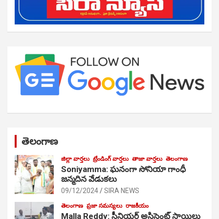
తెలంగాణ
జిల్లా వార్తలు
ట్రేండింగ్ వార్తలు
తాజా వార్తలు
తెలంగాణ
Soniyamma: ఘ‌నంగా సోనియా గాంధీ
జ‌న్మ‌దిన వేడుక‌లు
09/12/2024
SIRA NEWS
తెలంగాణ
ప్రజా సమస్యలు
రాజకీయం
Malla Reddy: సీనియర్ అసిస్టెంట్ సాయిలు