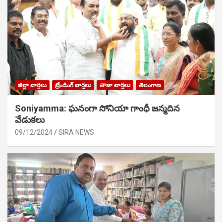
జిల్లా వార్తలు
ట్రేండింగ్ వార్తలు
తాజా వార్తలు
తెలంగాణ
Soniyamma: ఘ‌నంగా సోనియా గాంధీ జ‌న్మ‌దిన
వేడుక‌లు
09/12/2024
SIRA NEWS