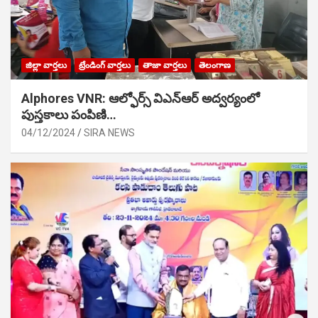
జిల్లా వార్తలు
ట్రేండింగ్ వార్తలు
తాజా వార్తలు
తెలంగాణ
Alphores VNR: ఆల్ఫోర్స్ విఎన్ఆర్ అద్వర్యంలో
పుస్తకాలు పంపిణి…
04/12/2024
SIRA NEWS