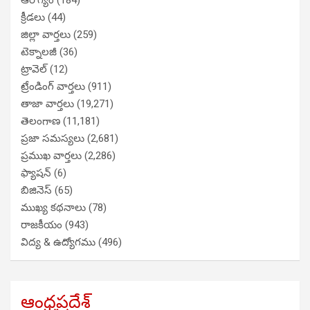
ఆరోగ్యం
(184)
క్రీడలు
(44)
జిల్లా వార్తలు
(259)
టెక్నాలజీ
(36)
ట్రావెల్
(12)
ట్రేండింగ్ వార్తలు
(911)
తాజా వార్తలు
(19,271)
తెలంగాణ
(11,181)
ప్రజా సమస్యలు
(2,681)
ప్రముఖ వార్తలు
(2,286)
ఫ్యాషన్
(6)
బిజినెస్
(65)
ముఖ్య కథనాలు
(78)
రాజకీయం
(943)
విద్య & ఉద్యోగము
(496)
ఆంధ్రప్రదేశ్