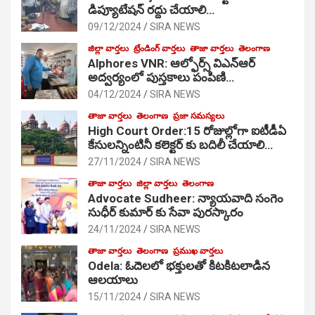
డిప్యూటేషన్ రద్దు చేయాలి…
09/12/2024
SIRA NEWS
జిల్లా వార్తలు
ట్రేండింగ్ వార్తలు
తాజా వార్తలు
తెలంగాణ
Alphores VNR: ఆల్ఫోర్స్ విఎన్ఆర్
అద్వర్యంలో పుస్తకాలు పంపిణి…
04/12/2024
SIRA NEWS
తాజా వార్తలు
తెలంగాణ
ప్రజా సమస్యలు
High Court Order:15 రోజుల్లోగా ఐటీడీఏ
కేసులన్నింటినీ కలెక్టర్ కు బదిలీ చేయాలి…
27/11/2024
SIRA NEWS
తాజా వార్తలు
జిల్లా వార్తలు
తెలంగాణ
Advocate Sudheer: న్యాయవాది సంగెం
సుధీర్ కుమార్ కు సేవా పురస్కారం
24/11/2024
SIRA NEWS
తాజా వార్తలు
తెలంగాణ
ప్రముఖ వార్తలు
Odela: ఓదెల‌లో భక్తులతో కిటకిటలాడిన
ఆల‌యాలు
15/11/2024
SIRA NEWS