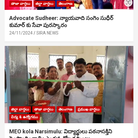
తాజా వార్తలు
జిల్లా వార్తలు
తెలంగాణ
Advocate Sudheer: న్యాయవాది సంగెం సుధీర్
కుమార్ కు సేవా పురస్కారం
24/11/2024
SIRA NEWS
జిల్లా వార్తలు
తాజా వార్తలు
తెలంగాణ
ప్రముఖ వార్తలు
విద్య & ఉద్యోగము
MEO kola Narsimulu: విద్యార్థులు పఠ‌నాసక్తిని