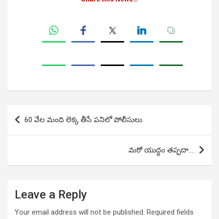
Post
60 వేల మంది లెక్క తీసే పనిలో పోలీసులు
navigation
మరో యుద్ధం తప్పదా….
Leave a Reply
Your email address will not be published.
Required fields