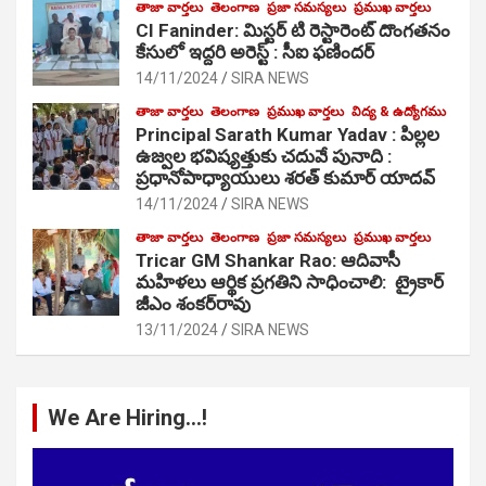
తాజా వార్తలు
తెలంగాణ
ప్రజా సమస్యలు
ప్రముఖ వార్తలు
CI Faninder: మిస్టర్ టి రెస్టారెంట్ దొంగతనం
కేసులో ఇద్దరి అరెస్ట్ : సీఐ ఫణిందర్
14/11/2024
SIRA NEWS
తాజా వార్తలు
తెలంగాణ
ప్రముఖ వార్తలు
విద్య & ఉద్యోగము
Principal Sarath Kumar Yadav : పిల్లల
ఉజ్వల భవిష్యత్తుకు చదువే పునాది :
ప్రధానోపాధ్యాయులు శరత్ కుమార్ యాదవ్
14/11/2024
SIRA NEWS
తాజా వార్తలు
తెలంగాణ
ప్రజా సమస్యలు
ప్రముఖ వార్తలు
Tricar GM Shankar Rao: ఆదివాసీ
మహిళలు ఆర్థిక ప్రగతిని సాధించాలి: ట్రైకార్
జీఎం శంకర్‌రావు
13/11/2024
SIRA NEWS
We Are Hiring…!