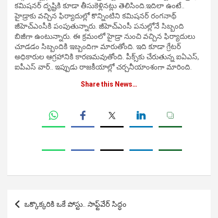
కమిషనర్‌ దృష్టికి కూడా తీసుకెళ్లినట్లు తెలిసింది.ఇదిలా ఉంటే..
హైడ్రాకు వచ్చిన ఫిర్యాదుల్లో కొన్నింటిని కమిషనర్‌ రంగనాథ్‌
జీహెచ్‌ఎంసీకి పంపుతున్నారు. జీహెచ్‌ఎంసీ పనుల్లోనే సిబ్బంది
బిజీగా ఉంటున్నారు. ఈ క్రమంలో హైడ్రా నుంచి వచ్చిన ఫిర్యాదులు
చూడడం సిబ్బందికి ఇబ్బందిగా మారుతోంది. ఇది కూడా గ్రేటర్‌
అధికారుల ఆగ్రహానికి కారణమవుతోంది. పీక్స్‌కు చేరుతున్న ఐఏఎస్,
ఐపీఎస్‌ వార్‌.. ఇప్పుడు రాజకీయాల్లో చర్చనీయాంశంగా మారింది.
Share this News…
Post
ఒక్కొక్కరికి ఒకే పోస్టు.. సాఫ్ట్‌వేర్‌ సిద్ధం
navigation