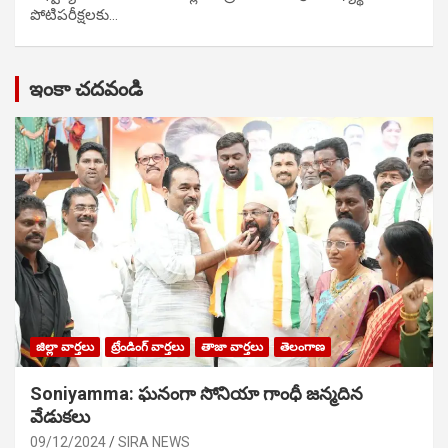
పోటిప‌రీక్ష‌ల‌కు…
ఇంకా చదవండి
జిల్లా వార్తలు
ట్రేండింగ్ వార్తలు
తాజా వార్తలు
తెలంగాణ
Soniyamma: ఘ‌నంగా సోనియా గాంధీ జ‌న్మ‌దిన
వేడుక‌లు
09/12/2024
SIRA NEWS