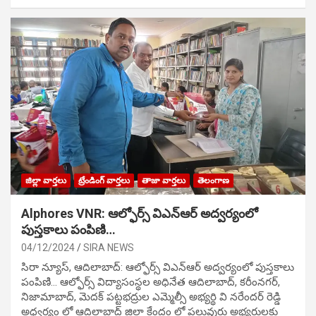
జిల్లా వార్తలు
ట్రేండింగ్ వార్తలు
తాజా వార్తలు
తెలంగాణ
Alphores VNR: ఆల్ఫోర్స్ విఎన్ఆర్ అద్వర్యంలో
పుస్తకాలు పంపిణి…
04/12/2024
SIRA NEWS
సిరా న్యూస్, ఆదిలాబాద్: ఆల్ఫోర్స్ విఎన్ఆర్ అద్వర్యంలో పుస్తకాలు
పంపిణి… ఆల్ఫోర్స్ విద్యాసంస్థల అధినేత ఆదిలాబాద్, కరీంనగర్,
నిజామాబాద్, మెదక్ పట్టభద్రుల ఎమ్మెల్సీ అభ్యర్థి వి నరేందర్ రెడ్డి
అధ్వర్యం లో ఆదిలాబాద్ జిల్లా కేంద్రం లో పలువురు అభ్యర్థులకు