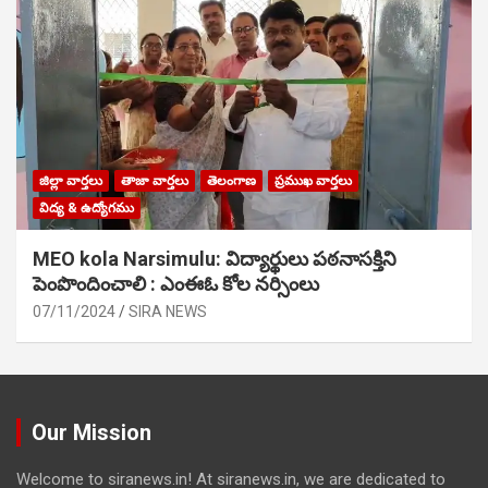
జిల్లా వార్తలు
తాజా వార్తలు
తెలంగాణ
ప్రముఖ వార్తలు
విద్య & ఉద్యోగము
MEO kola Narsimulu: విద్యార్థులు పఠ‌నాసక్తిని
పెంపొందించాలి : ఎంఈఓ కోల నర్సింలు
07/11/2024
SIRA NEWS
Our Mission
Welcome to siranews.in! At siranews.in, we are dedicated to