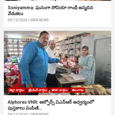
Soniyamma: ఘ‌నంగా సోనియా గాంధీ జ‌న్మ‌దిన
వేడుక‌లు
09/12/2024
SIRA NEWS
జిల్లా వార్తలు
ట్రేండింగ్ వార్తలు
తాజా వార్తలు
తెలంగాణ
Alphores VNR: ఆల్ఫోర్స్ విఎన్ఆర్ అద్వర్యంలో
పుస్తకాలు పంపిణి…
04/12/2024
SIRA NEWS