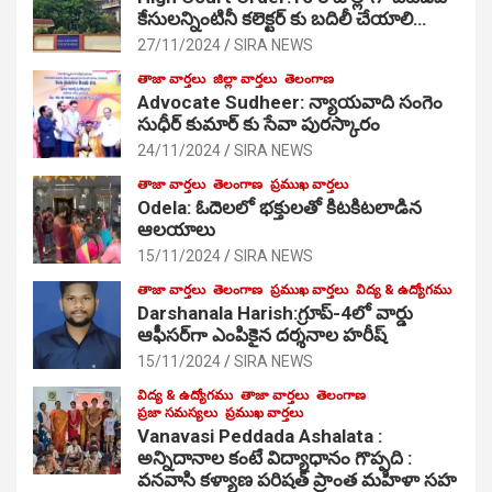
కేసులన్నింటినీ కలెక్టర్ కు బదిలీ చేయాలి…
27/11/2024
SIRA NEWS
తాజా వార్తలు
జిల్లా వార్తలు
తెలంగాణ
Advocate Sudheer: న్యాయవాది సంగెం
సుధీర్ కుమార్ కు సేవా పురస్కారం
24/11/2024
SIRA NEWS
తాజా వార్తలు
తెలంగాణ
ప్రముఖ వార్తలు
Odela: ఓదెల‌లో భక్తులతో కిటకిటలాడిన
ఆల‌యాలు
15/11/2024
SIRA NEWS
తాజా వార్తలు
తెలంగాణ
ప్రముఖ వార్తలు
విద్య & ఉద్యోగము
Darshanala Harish:గ్రూప్-4లో వార్డు
ఆఫీసర్‌గా ఎంపికైన దర్శనాల హరీష్
15/11/2024
SIRA NEWS
విద్య & ఉద్యోగము
తాజా వార్తలు
తెలంగాణ
ప్రజా సమస్యలు
ప్రముఖ వార్తలు
Vanavasi Peddada Ashalata :
అన్నిదానాల కంటే విద్యాధానం గొప్పది :
వనవాసి కళ్యాణ పరిషత్ ప్రాంత మహిళా సహ