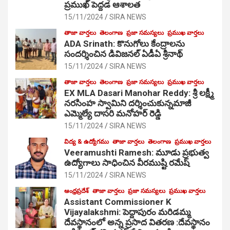
ప్రముఖ్ పెద్దడ ఆశాలత
15/11/2024
SIRA NEWS
తాజా వార్తలు
తెలంగాణ
ప్రజా సమస్యలు
ప్రముఖ వార్తలు
ADA Srinath: కొనుగోలు కేంద్రాల‌ను
సంద‌ర్శించిన డివిజనల్ ఏడీఏ శ్రీనాథ్
15/11/2024
SIRA NEWS
తాజా వార్తలు
తెలంగాణ
ప్రజా సమస్యలు
ప్రముఖ వార్తలు
EX MLA Dasari Manohar Reddy: శ్రీ లక్ష్మీ
నరసింహ స్వామిని దర్శించుకున్నమాజీ
ఎమ్మెల్యే దాసరి మనోహర్ రెడ్డి
15/11/2024
SIRA NEWS
విద్య & ఉద్యోగము
తాజా వార్తలు
తెలంగాణ
ప్రముఖ వార్తలు
Veeramushti Ramesh: మూడు ప్రభుత్వ
ఉద్యోగాలు సాధించిన వీరముష్టి రమేష్
15/11/2024
SIRA NEWS
ఆంధ్రప్రదేశ్
తాజా వార్తలు
ప్రజా సమస్యలు
ప్రముఖ వార్తలు
Assistant Commissioner K
Vijayalakshmi: పెద్దాపురం మరిడమ్మ
దేవస్థానంలో అన్న ప్రసాద వితరణ :దేవస్థానం