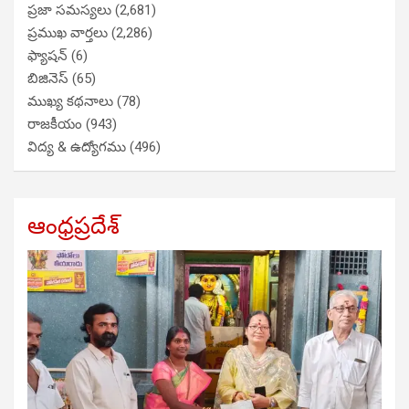
ప్రజా సమస్యలు
(2,681)
ప్రముఖ వార్తలు
(2,286)
ఫ్యాషన్
(6)
బిజినెస్
(65)
ముఖ్య కథనాలు
(78)
రాజకీయం
(943)
విద్య & ఉద్యోగము
(496)
ఆంధ్రప్రదేశ్