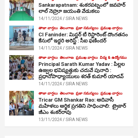
Sankarapatnam: శంకరపట్నంలో జవహర్
లాల్ నెహ్రూ జయంతి వేడుకలు
14/11/2024
SIRA NEWS
తాజా వార్తలు
తెలంగాణ
ప్రజా సమస్యలు
ప్రముఖ వార్తలు
CI Faninder: మిస్టర్ టి రెస్టారెంట్ దొంగతనం
కేసులో ఇద్దరి అరెస్ట్ : సీఐ ఫణిందర్
14/11/2024
SIRA NEWS
తాజా వార్తలు
తెలంగాణ
ప్రముఖ వార్తలు
విద్య & ఉద్యోగము
Principal Sarath Kumar Yadav : పిల్లల
ఉజ్వల భవిష్యత్తుకు చదువే పునాది :
ప్రధానోపాధ్యాయులు శరత్ కుమార్ యాదవ్
14/11/2024
SIRA NEWS
తాజా వార్తలు
తెలంగాణ
ప్రజా సమస్యలు
ప్రముఖ వార్తలు
Tricar GM Shankar Rao: ఆదివాసీ
మహిళలు ఆర్థిక ప్రగతిని సాధించాలి: ట్రైకార్
జీఎం శంకర్‌రావు
13/11/2024
SIRA NEWS