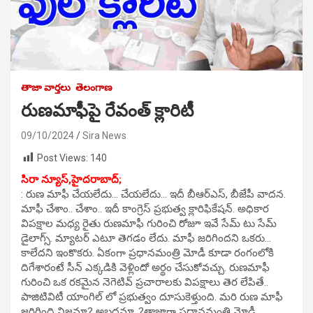
తాజా వార్తలు
తెలంగాణ
రుణమాఫీపై రేవంత్ క్లారిటీ
09/10/2024
Sira News
Post Views:
140
సిరా న్యూస్,హైదరాబాద్;
: రుణ మాఫీ చేయలేదు… చేయలేదు… ఇదీ బీఆర్ఎస్, బీజేపీ వాదన.
మాఫీ చేశాం.. చేశాం.. ఇదీ కాంగ్రెస్ ప్రభుత్వ క్లారిఫికేషన్. అధికార
విపక్షాల మధ్య రైతు రుణమాఫీ గురించి రోజూ ఇవే సేమ్ టు సేమ్
డైలాగ్స్. మ్యాటర్ ఎటూ తెగడం లేదు. మాఫీ జరిగిందని ఒకరు…
కాలేదని ఇంకొకరు. ఏకంగా ప్రధానమంత్రి మోడీ కూడా రంగంలోకి
దిగేశారంటే సీన్ ఎక్కడికి వెళ్లిందో అర్థం చేసుకోవచ్చు. రుణమాఫీ
గురించి ఒక రకమైన నెగెటివ్ ప్రచారాలకు విపక్షాలు తెర లేపితే..
పాజిటివిటీ యాంగిల్ లో ప్రభుత్వం దూసుకెళ్తుంది. మరి రుణ మాఫీ
జరిగింది నిజమా? అబద్ధమా..?తాజాగా ప్రధానమంత్రి మోడీ