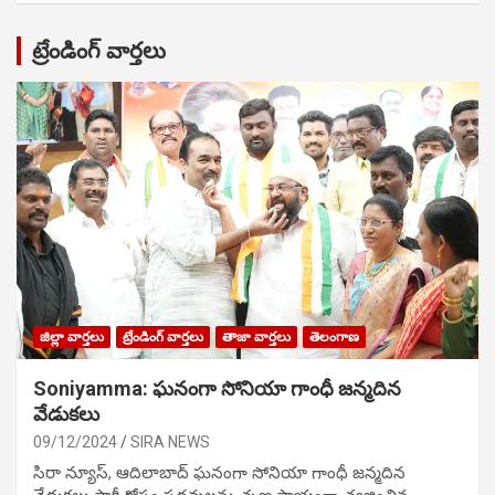
ట్రేండింగ్ వార్తలు
జిల్లా వార్తలు
ట్రేండింగ్ వార్తలు
తాజా వార్తలు
తెలంగాణ
Soniyamma: ఘ‌నంగా సోనియా గాంధీ జ‌న్మ‌దిన
వేడుక‌లు
09/12/2024
SIRA NEWS
సిరా న్యూస్, ఆదిలాబాద్ ఘ‌నంగా సోనియా గాంధీ జ‌న్మ‌దిన