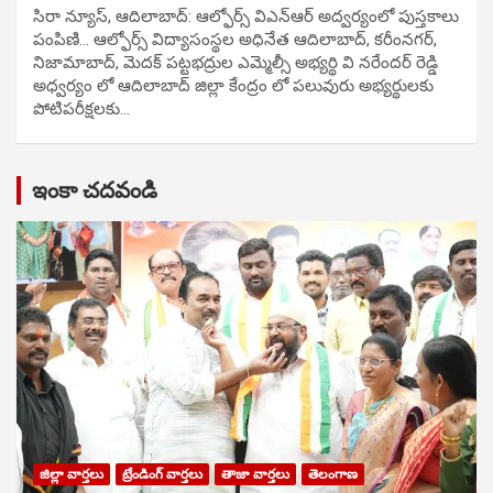
సిరా న్యూస్, ఆదిలాబాద్: ఆల్ఫోర్స్ విఎన్ఆర్ అద్వర్యంలో పుస్తకాలు
పంపిణి… ఆల్ఫోర్స్ విద్యాసంస్థల అధినేత ఆదిలాబాద్, కరీంనగర్,
నిజామాబాద్, మెదక్ పట్టభద్రుల ఎమ్మెల్సీ అభ్యర్థి వి నరేందర్ రెడ్డి
అధ్వర్యం లో ఆదిలాబాద్ జిల్లా కేంద్రం లో పలువురు అభ్యర్థులకు
పోటిప‌రీక్ష‌ల‌కు…
ఇంకా చదవండి
జిల్లా వార్తలు
ట్రేండింగ్ వార్తలు
తాజా వార్తలు
తెలంగాణ