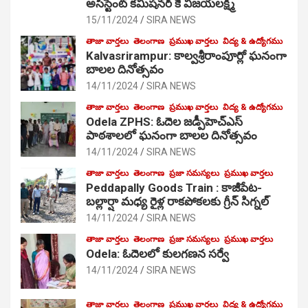
అసిస్టెంట్ కమిషనర్ కే విజయలక్ష్మి
15/11/2024
SIRA NEWS
తాజా వార్తలు
తెలంగాణ
ప్రముఖ వార్తలు
విద్య & ఉద్యోగము
Kalvasrirampur: కాల్వశ్రీరాంపూర్లో ఘనంగా
బాలల దినోత్సవం
14/11/2024
SIRA NEWS
తాజా వార్తలు
తెలంగాణ
ప్రముఖ వార్తలు
విద్య & ఉద్యోగము
Odela ZPHS: ఓదెల జ‌డ్పీహెచ్ఎస్
పాఠ‌శాల‌లో ఘనంగా బాలల దినోత్సవం
14/11/2024
SIRA NEWS
తాజా వార్తలు
తెలంగాణ
ప్రజా సమస్యలు
ప్రముఖ వార్తలు
Peddapally Goods Train : కాజీపేట-
బల్లార్షా మధ్య రైళ్ల రాకపోకలకు గ్రీన్ సిగ్నల్
14/11/2024
SIRA NEWS
తాజా వార్తలు
తెలంగాణ
ప్రజా సమస్యలు
ప్రముఖ వార్తలు
Odela: ఓదెలలో కులగణన సర్వే
14/11/2024
SIRA NEWS
తాజా వార్తలు
తెలంగాణ
ప్రముఖ వార్తలు
విద్య & ఉద్యోగము