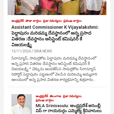
ఆంధ్రప్రదేశ్
తాజా వార్తలు
ప్రజా సమస్యలు
ప్రముఖ వార్తలు
Assistant Commissioner K Vijayalakshmi:
పెద్దాపురం మరిడమ్మ దేవస్థానంలో అన్న ప్రసాద
వితరణ :దేవస్థానం అసిస్టెంట్ కమిషనర్ కే
విజయలక్ష్మి
15/11/2024
SIRA NEWS
సిరాన్యూస్, సామర్లకోట పెద్దాపురం మరిడమ్మ దేవస్థానంలో
అన్న ప్రసాద వితరణ :దేవస్థానం అసిస్టెంట్ కమిషనర్ కే
విజయలక్ష్మి * చెక్కును అందజేసిన సామర్లకోట సిరాన్యూస్
రిపోర్టర్ పెద్దాపురం పట్టణంలో వెలసిన మరిటమ్మ అమ్మవారి
ఆలయంలో అన్న ప్రసాద వితరణ కార్యక్రమాన్ని శుక్రవారం…
ఆంధ్రప్రదేశ్
తెలంగాణ
ప్రజా సమస్యలు
ప్రముఖ వార్తలు
MLA Srinivasulu: ఆంధ్రప్రదేశ్ అసెంబ్లీ
విప్ గా రాయదుర్గం ఎమ్మెల్యే శ్రీనివాసులు