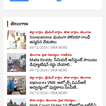
తెలంగాణ
జిల్లా వార్తలు
ట్రేండింగ్ వార్తలు
తాజా వార్తలు
తెలంగాణ
Soniyamma: ఘ‌నంగా సోనియా గాంధీ
జ‌న్మ‌దిన వేడుక‌లు
09/12/2024
SIRA NEWS
తెలంగాణ
ప్రజా సమస్యలు
రాజకీయం
Malla Reddy: సీనియర్ అసిస్టెంట్ సాయిలు
డిప్యూటేషన్ రద్దు చేయాలి…
09/12/2024
SIRA NEWS
జిల్లా వార్తలు
ట్రేండింగ్ వార్తలు
తాజా వార్తలు
తెలంగాణ
Alphores VNR: ఆల్ఫోర్స్ విఎన్ఆర్
అద్వర్యంలో పుస్తకాలు పంపిణి…
04/12/2024
SIRA NEWS
తాజా వార్తలు
తెలంగాణ
ప్రజా సమస్యలు
High Court Order:15 రోజుల్లోగా ఐటీడీఏ