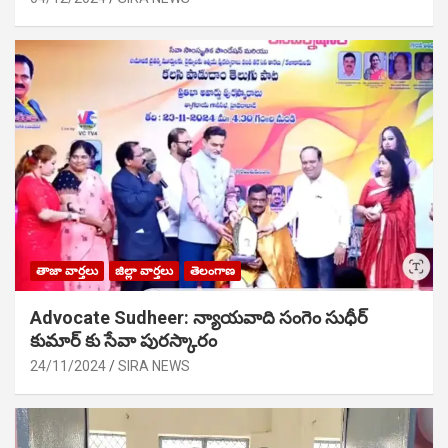
తాజా వార్తలు
జిల్లా వార్తలు
తెలంగాణ
Advocate Sudheer: న్యాయవాది సంగెం సుధీర్
కుమార్ కు సేవా పురస్కారం
24/11/2024
SIRA NEWS