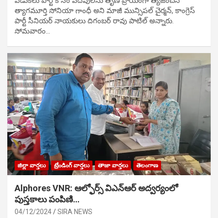
వేడుక‌లు పార్టీ కోసం ప‌ద‌వుల‌ను తృణ ప్రాయంగా త్య‌జించిన
త్యాగమూర్తి సోనియా గాంధీ అని మాజీ మున్సిప‌ల్ చైర్మ‌న్, కాంగ్రెస్
పార్టీ సీనియ‌ర్ నాయ‌కులు దిగంబ‌ర్ రావు పాటిల్ అన్నారు.
సోమవారం…
జిల్లా వార్తలు
ట్రేండింగ్ వార్తలు
తాజా వార్తలు
తెలంగాణ
Alphores VNR: ఆల్ఫోర్స్ విఎన్ఆర్ అద్వర్యంలో
పుస్తకాలు పంపిణి…
04/12/2024
SIRA NEWS