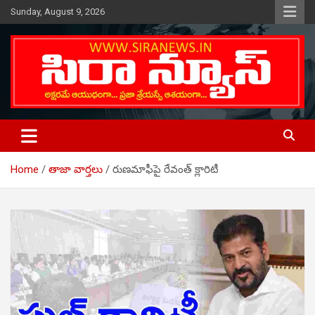
Skip
Sunday, August 9, 2026
to
content
Telugu Online News Daily
SIRA NEWS
Home
తాజా వార్తలు
రుణమాఫీపై రేవంత్ క్లారిటీ