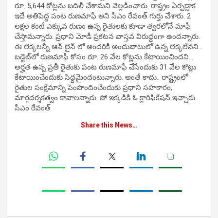
రూ. 5,644 కోట్లను బదిలీ చేశామని వెల్లడించారు. రాష్ట్రం ఏర్పడ్డాక
ఇదే అతిపెద్ద పంట రుణమాఫీ అని సీఎం రేవంత్ గుర్తు చేశారు. 2
లక్షల కంటే ఎక్కువ రుణం ఉన్న రైతులకు కూడా త్వరలోనే మాఫీ
చేస్తామన్నారు. ప్రధాని మోడీ ప్రకటన వాస్తవ విరుద్ధంగా ఉందన్నారు.
ఈ లెక్కలన్నీ ఆన్ లైన్ లో అందరికీ అందుబాటులో ఉన్న లెక్కలేనని…
బడ్జెట్‌లో రుణమాఫీ కోసం రూ. 26 వేల కోట్లను కేటాయించిందని…
అర్హత ఉన్న ప్రతీ రైతుకు పంట రుణమాఫీ చేసేందుకు 31 వేల కోట్లు
కేటాయించేందుకు సిద్ధమైందంటున్నారు. అంతే కాదు.. రాష్ట్రంలో
రైతుల సంక్షేమాన్ని పెంపొందించేందుకు ప్రధాని సహకారం,
మార్గదర్శకత్వం కావాలన్నారు. సో ఇక్కడికి ఓ క్లారిఫికేషన్ ఇచ్చారు
సీఎం రేవంత్
Share this News…