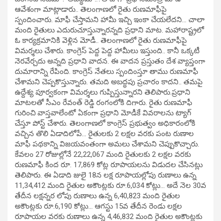
ఆవేశంగా మాట్లాడారు.. తెలంగాణలో రైతు రుణమాఫీపై
స్పందించారు. మాఫీ చేస్తామని హామీ ఇచ్చి ఇంకా చేయలేదని… చాలా
మంది రైతులు ఎదురుచూస్తున్నారన్నది ప్రధాని మాట. మహారాష్ట్రలో
ఓ కార్యక్రమానికి వెళ్లిన మోడీ.. తెలంగాణలో రైతు రుణమాఫీపై
విమర్శలు చేశారు. కాంగ్రెస్ పెద్ద పెద్ద హామీలు ఇస్తుంది.. కానీ ఒక్కటీ
నెరవేర్చదు అన్నది ప్రధాని వాదన. ఈ వాదన ప్రస్తుతం దేశ వ్యాప్తంగా
దుమారాన్ని రేపింది. కాంగ్రెస్ నేతలు స్పందింస్తూ తాము రుణమాఫీ
చేశామని చెప్పకొస్తున్నారు. తమది అబద్ధపు ప్రచారం కాదని.. తమపై
ఉద్దేశ్య పూర్వకంగా విమర్శలు గుప్పిస్తున్నారని తెలిపారు.ప్రధాని
మాటలతో సీఎం రేవంత్ రెడ్డి రంగంలోకి దిగారు. రైతు రుణమాఫీ
గురించి వాస్తవాలేంటో ఏకంగా ప్రధాని మోడీకే వివరాలను ట్యాగ్
చేస్తూ పోస్ట్ చేశారు. తెలంగాణలో కాంగ్రెస్‌ ప్రభుత్వం అధికారంలోకి
వచ్చిన తొలి ఏడాదిలోపే… రైతులకు 2 లక్షల వరకు పంట రుణాల
మాఫీ పథకాన్ని విజయవంతంగా అమలు చేశామని చెప్పుకొచ్చారు.
కేవలం 27 రోజుల్లోనే 22,22,067 మంది రైతులకు 2 లక్షల వరకు
రుణమాఫీ కింద రూ. 17,869 కోట్ల రూపాయలను విడుదల చేసినట్లు
తెలిపారు. ఈ ఏడాది జులై 18న లక్ష రూపాయల్లోపు రుణాలు ఉన్న
11,34,412 మంది రైతుల అకౌంట్లకు రూ.6,034 కోట్లు… అదే నెల 30వ
తేదీన లక్షన్నర లోపు రుణాలు ఉన్న 6,40,823 మంది రైతుల
అకౌంట్లకు రూ.6,190 కోట్లు… ఆగస్టు 15వ తేదీన రెండు లక్షల
రూపాయల వరకు రుణాలు ఉన్న 4,46,832 మంది రైతుల అకౌంట్లకు