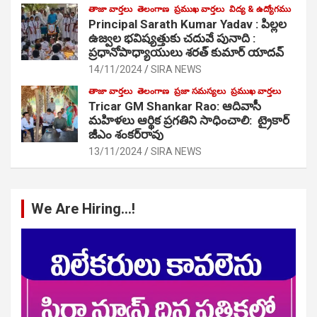
తాజా వార్తలు
తెలంగాణ
ప్రముఖ వార్తలు
విద్య & ఉద్యోగము
Principal Sarath Kumar Yadav : పిల్లల
ఉజ్వల భవిష్యత్తుకు చదువే పునాది :
ప్రధానోపాధ్యాయులు శరత్ కుమార్ యాదవ్
14/11/2024
SIRA NEWS
తాజా వార్తలు
తెలంగాణ
ప్రజా సమస్యలు
ప్రముఖ వార్తలు
Tricar GM Shankar Rao: ఆదివాసీ
మహిళలు ఆర్థిక ప్రగతిని సాధించాలి: ట్రైకార్
జీఎం శంకర్‌రావు
13/11/2024
SIRA NEWS
We Are Hiring…!