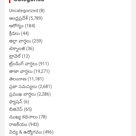
Uncategorized
(8)
ఆంధ్రప్రదేశ్
(5,789)
ఆరోగ్యం
(184)
క్రీడలు
(44)
జిల్లా వార్తలు
(259)
టెక్నాలజీ
(36)
ట్రావెల్
(12)
ట్రేండింగ్ వార్తలు
(911)
తాజా వార్తలు
(19,271)
తెలంగాణ
(11,181)
ప్రజా సమస్యలు
(2,681)
ప్రముఖ వార్తలు
(2,286)
ఫ్యాషన్
(6)
బిజినెస్
(65)
ముఖ్య కథనాలు
(78)
రాజకీయం
(943)
విద్య & ఉద్యోగము
(496)