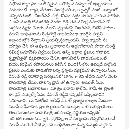
నల్గొండ జిల్లా ప్రజలు తీవ్రమైన ఆరోగ్య సమస్యలతో ఇబ్బందులు
పడుతుంటే.. కాళ్లు, చేతులు వంకర్లుపోయి, క్యాన్సర్ వంటి జబ్బులతో
చచ్చిపోతుంటే.. బీఆర్ఎస్ పార్టీ కనీసం పట్టించుకున్న పాపాన పోలేదు
..’’ అని మంత్రి కోమటిరెడ్డి వెంకట రెడ్డి తన సమీక్ష సమావేశంలో
ఆగ్రహంవ్యక్తం చేశారు. మూసీ ప్రక్షాళనపై బీఆర్ఎస్, బీజేపీ పార్టీలు
మూసీ బాధితులను రెచ్చగొట్టి రాజకీయంగా కాంగ్రెస్ పార్టీని
ఇబ్బందుల్లోకి నెట్టాలని ప్రయత్నిస్తున్నాయని.. పార్టీ క్యాడర్ ను
యాక్టివ్ చేసి ఈ తప్పుడు ప్రచారాలను అడ్డుకోవాలని కూడా మంత్రి
సమీక్ష సమావేశం నిర్ణయించింది. అన్ని జిల్లాల ప్రజలు గోదావరి,
కృష్ణానీళ్లతో వ్యవసాయం చేస్తూ, తాగునీటిని వాడుకుంటుంటే..
భయంకరమైన రసాయనలు కలిసిన మురికినీళ్లను ఉమ్మడి నల్గొండ
ప్రజలు ఎందుకు వాడుకోవాలన్న ప్రశ్నలు వ్యక్తమవుతున్నాయి.సీఎం
రేవంత్ రెడ్డి యాదాద్రి పర్యటనలో భాగంగా 8వ తేదీన మూసీ వెంట
పాదయాత్ర చేయించాలన్న ప్లాన్ తో ఉన్నారు. అయితే, సీఎం
పాదయాత్ర అధికారికంగా మాత్రం ఖరారు కాలేదు. కానీ, ఈ ప్రాంత
కాంగ్రెస్ ఎమ్మెల్యే సీఎం రేవంత్ రెడ్డిని ఇప్పటికే ఒప్పించారని
సమాచారం అందుతోంది. ఆసిఫ్ నహర్ ప్రాజెక్టు కాల్వల మీదుగా,
మూసీ పరీవాహక ప్రాంత రైతులను కలుస్తూ, వారి అభిప్రాయాలు
తెలుసుకుంటూ పాదయాత్ర జరపాలన్న నిర్ణయం ఇప్పటికే
జరిగిపోయిందంటున్నారు. ప్రతిపక్షాల విమర్శలను తిప్పికొడుతూనే..
మూసీ మురుగునీటి ప్రధాన బాధితులుగా ఉన్న ఉమ్మడి నల్గొండ