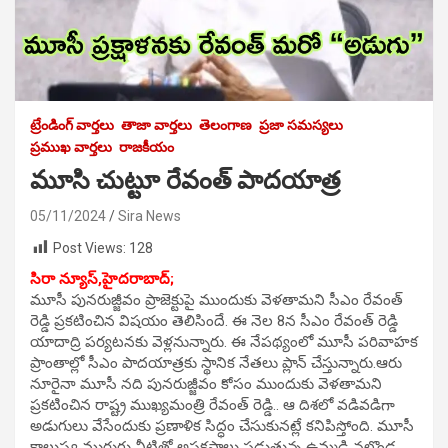
ట్రేండింగ్ వార్తలు
తాజా వార్తలు
తెలంగాణ
ప్రజా సమస్యలు
ప్రముఖ వార్తలు
రాజకీయం
మూసి చుట్టూ రేవంత్ పాదయాత్ర
05/11/2024
Sira News
Post Views:
128
సిరా న్యూస్,హైదరాబాద్;
మూసీ పునరుజ్జీవం ప్రాజెక్టుపై ముందుకు వెళతామని సీఎం రేవంత్
రెడ్డి ప్రకటించిన విషయం తెలిసిందే. ఈ నెల 8న సీఎం రేవంత్ రెడ్డి
యాదాద్రి పర్యటనకు వెళ్లనున్నారు. ఈ నేపథ్యంలో మూసీ పరివాహక
ప్రాంతాల్లో సీఎం పాదయాత్రకు స్థానిక నేతలు ప్లాన్ చేస్తున్నారు.ఆరు
నూరైనా మూసీ నది పునరుజ్జీవం కోసం ముందుకు వెళతామని
ప్రకటించిన రాష్ట్ర ముఖ్యమంత్రి రేవంత్ రెడ్డి.. ఆ దిశలో వడివడిగా
అడుగులు వేసేందుకు ప్రణాళిక సిద్ధం చేసుకునట్లే కనిపిస్తోంది. మూసీ
కాలుష్య మురుగు నీటితో అష్టకష్టాలు పడుతున్న ఉమ్మడి నల్గొండ