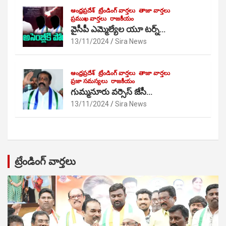
ఆంధ్రప్రదేశ్
ట్రేండింగ్ వార్తలు
తాజా వార్తలు
ప్రముఖ వార్తలు
రాజకీయం
వైసీపీ ఎమ్మెల్యేల యూ టర్న్…
13/11/2024
Sira News
ఆంధ్రప్రదేశ్
ట్రేండింగ్ వార్తలు
తాజా వార్తలు
ప్రజా సమస్యలు
రాజకీయం
గుమ్మనూరు వర్సెస్ జేసీ…
13/11/2024
Sira News
ట్రేండింగ్ వార్తలు