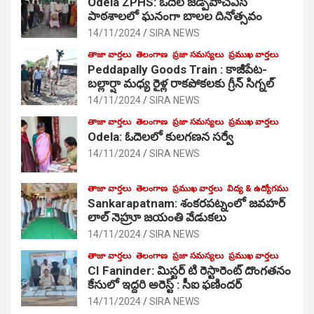
Odela ZPHS: ఓదెల జ‌డ్పీహెచ్ఎస్
పాఠ‌శాల‌లో ఘనంగా బాలల దినోత్సవం
14/11/2024
SIRA NEWS
తాజా వార్తలు
తెలంగాణ
ప్రజా సమస్యలు
ప్రముఖ వార్తలు
Peddapally Goods Train : కాజీపేట-
బల్లార్షా మధ్య రైళ్ల రాకపోకలకు గ్రీన్ సిగ్నల్
14/11/2024
SIRA NEWS
తాజా వార్తలు
తెలంగాణ
ప్రజా సమస్యలు
ప్రముఖ వార్తలు
Odela: ఓదెలలో కులగణన సర్వే
14/11/2024
SIRA NEWS
తాజా వార్తలు
తెలంగాణ
ప్రముఖ వార్తలు
విద్య & ఉద్యోగము
Sankarapatnam: శంకరపట్నంలో జవహర్
లాల్ నెహ్రూ జయంతి వేడుకలు
14/11/2024
SIRA NEWS
తాజా వార్తలు
తెలంగాణ
ప్రజా సమస్యలు
ప్రముఖ వార్తలు
CI Faninder: మిస్టర్ టి రెస్టారెంట్ దొంగతనం
కేసులో ఇద్దరి అరెస్ట్ : సీఐ ఫణిందర్
14/11/2024
SIRA NEWS