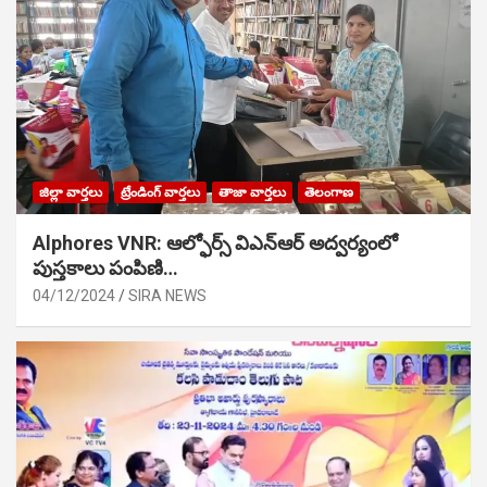
జిల్లా వార్తలు
ట్రేండింగ్ వార్తలు
తాజా వార్తలు
తెలంగాణ
Alphores VNR: ఆల్ఫోర్స్ విఎన్ఆర్ అద్వర్యంలో
పుస్తకాలు పంపిణి…
04/12/2024
SIRA NEWS