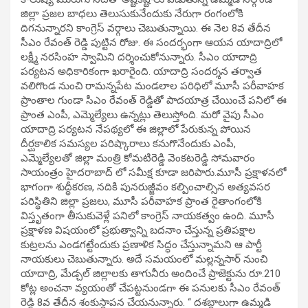
జిల్లా ప్రజల బాధలు తెలుసుకునేందుకు నేరుగా రంగంలోకి
దిగనున్నారని కాంగ్రెస్ వర్గాలు చెబుతున్నాయి. ఈ నెల 8వ తేదీన
సీఎం రేవంత్ రెడ్డి పుట్టిన రోజు. ఈ సందర్భంగా ఆయన యాదాద్రిలో
లక్ష్మీ నరసింహ స్వామిని దర్శించుకోనున్నారు. సీఎం యాదాద్రి
పర్యటన అధికారికంగా ఖరారైంది. యాదాద్రి సందర్శన తర్వాత
వలిగొండ నుంచి రామన్నపేట మండలాల పరిధిలో మూసీ పరీవాహక
ప్రాంతాల గుండా సీఎం రేవంత్ రెడ్డితో పాదయాత్ర చేయించే పనిలో ఈ
ప్రాంత ఎంపీ, ఎమ్మెల్యేలు ఉన్నట్లు తెలుస్తోంది. మరో వైపు సీఎం
యాదాద్రి పర్యటన నేపథ్యలో ఈ జిల్లాలో పేరుకున్న పోయిన
దీర్ఘకాలిక సమస్యల పరిష్కారాలు కనుగొనేందుకు ఎంపీ,
ఎమ్మెల్యేలతో జిల్లా మంత్రి కోమటిరెడ్డి వెంకటరెడ్డి సోమవారం
సాయంత్రం హైదరాబాద్ లో సమీక్ష కూడా జరిపారు.మూసీ ప్రక్షాళనలో
భాగంగా శుద్ధీకరణ, నదికి పునరుజ్జీవం కల్పించాల్సిన అత్యవసర
పరిస్థితిని జిల్లా ప్రజలు, మూసీ పరీవాహక ప్రాంత రైతాంగంలోకి
విస్తృతంగా తీసుకువెళ్లే పనిలో కాంగ్రెస్ నాయకత్వం ఉంది. మూసీ
ప్రక్షాళణ విషయంలో ప్రభుత్వాన్ని బదనాం చేస్తున్న ప్రతిపక్షాల
కుట్రలను ఎండగట్టేందుకు ప్రణాళిక సిద్ధం చేస్తున్నామని ఆ పార్టీ
నాయకులు చెబుతున్నారు. అదే సమయంలో మల్లన్నసార్ నుంచి
యాదాద్రి, మేడ్చల్ జిల్లాలకు తాగునీరు అందించే ప్రాజెక్టును రూ.210
కోట్ల అంచనా వ్యయంతో చేపట్టనుండగా ఈ పనులకు సీఎం రేవంత్
రెడ్డి 8వ తేదీన శంకుస్థాపన చేయనున్నారు. ‘‘ దశబ్ధాలుగా ఉమ్మడి