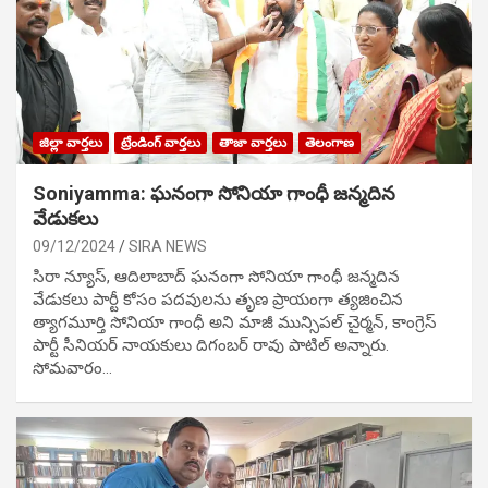
జిల్లా వార్తలు
ట్రేండింగ్ వార్తలు
తాజా వార్తలు
తెలంగాణ
Soniyamma: ఘ‌నంగా సోనియా గాంధీ జ‌న్మ‌దిన
వేడుక‌లు
09/12/2024
SIRA NEWS
సిరా న్యూస్, ఆదిలాబాద్ ఘ‌నంగా సోనియా గాంధీ జ‌న్మ‌దిన
వేడుక‌లు పార్టీ కోసం ప‌ద‌వుల‌ను తృణ ప్రాయంగా త్య‌జించిన
త్యాగమూర్తి సోనియా గాంధీ అని మాజీ మున్సిప‌ల్ చైర్మ‌న్, కాంగ్రెస్
పార్టీ సీనియ‌ర్ నాయ‌కులు దిగంబ‌ర్ రావు పాటిల్ అన్నారు.
సోమవారం…