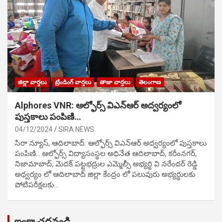
జిల్లా వార్తలు
ట్రేండింగ్ వార్తలు
తాజా వార్తలు
తెలంగాణ
Alphores VNR: ఆల్ఫోర్స్ విఎన్ఆర్ అద్వర్యంలో
పుస్తకాలు పంపిణి…
04/12/2024
SIRA NEWS
సిరా న్యూస్, ఆదిలాబాద్: ఆల్ఫోర్స్ విఎన్ఆర్ అద్వర్యంలో పుస్తకాలు
పంపిణి… ఆల్ఫోర్స్ విద్యాసంస్థల అధినేత ఆదిలాబాద్, కరీంనగర్,
నిజామాబాద్, మెదక్ పట్టభద్రుల ఎమ్మెల్సీ అభ్యర్థి వి నరేందర్ రెడ్డి
అధ్వర్యం లో ఆదిలాబాద్ జిల్లా కేంద్రం లో పలువురు అభ్యర్థులకు
పోటిప‌రీక్ష‌ల‌కు…
ఇంకా చదవండి