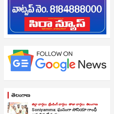
తెలంగాణ
జిల్లా వార్తలు
ట్రేండింగ్ వార్తలు
తాజా వార్తలు
తెలంగాణ
Soniyamma: ఘ‌నంగా సోనియా గాంధీ