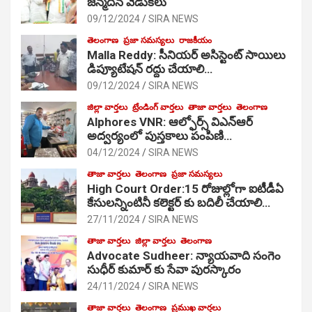
జ‌న్మ‌దిన వేడుక‌లు
09/12/2024
SIRA NEWS
తెలంగాణ
ప్రజా సమస్యలు
రాజకీయం
Malla Reddy: సీనియర్ అసిస్టెంట్ సాయిలు
డిప్యూటేషన్ రద్దు చేయాలి…
09/12/2024
SIRA NEWS
జిల్లా వార్తలు
ట్రేండింగ్ వార్తలు
తాజా వార్తలు
తెలంగాణ
Alphores VNR: ఆల్ఫోర్స్ విఎన్ఆర్
అద్వర్యంలో పుస్తకాలు పంపిణి…
04/12/2024
SIRA NEWS
తాజా వార్తలు
తెలంగాణ
ప్రజా సమస్యలు
High Court Order:15 రోజుల్లోగా ఐటీడీఏ
కేసులన్నింటినీ కలెక్టర్ కు బదిలీ చేయాలి…
27/11/2024
SIRA NEWS
తాజా వార్తలు
జిల్లా వార్తలు
తెలంగాణ
Advocate Sudheer: న్యాయవాది సంగెం
సుధీర్ కుమార్ కు సేవా పురస్కారం
24/11/2024
SIRA NEWS
తాజా వార్తలు
తెలంగాణ
ప్రముఖ వార్తలు