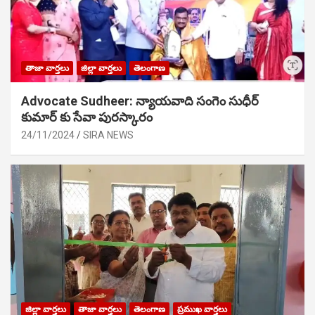
తాజా వార్తలు
జిల్లా వార్తలు
తెలంగాణ
Advocate Sudheer: న్యాయవాది సంగెం సుధీర్
కుమార్ కు సేవా పురస్కారం
24/11/2024
SIRA NEWS
జిల్లా వార్తలు
తాజా వార్తలు
తెలంగాణ
ప్రముఖ వార్తలు