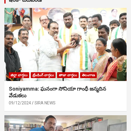
జిల్లా వార్తలు
ట్రేండింగ్ వార్తలు
తాజా వార్తలు
తెలంగాణ
Soniyamma: ఘ‌నంగా సోనియా గాంధీ జ‌న్మ‌దిన
వేడుక‌లు
09/12/2024
SIRA NEWS