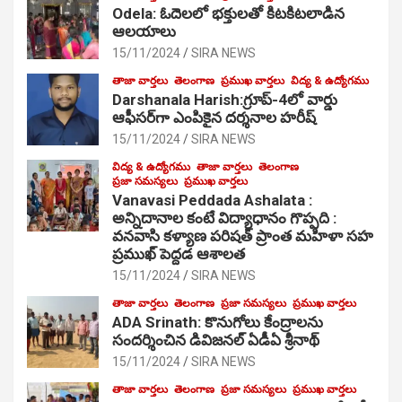
Odela: ఓదెల‌లో భక్తులతో కిటకిటలాడిన
ఆల‌యాలు
15/11/2024
SIRA NEWS
తాజా వార్తలు
తెలంగాణ
ప్రముఖ వార్తలు
విద్య & ఉద్యోగము
Darshanala Harish:గ్రూప్-4లో వార్డు
ఆఫీసర్‌గా ఎంపికైన దర్శనాల హరీష్
15/11/2024
SIRA NEWS
విద్య & ఉద్యోగము
తాజా వార్తలు
తెలంగాణ
ప్రజా సమస్యలు
ప్రముఖ వార్తలు
Vanavasi Peddada Ashalata :
అన్నిదానాల కంటే విద్యాధానం గొప్పది :
వనవాసి కళ్యాణ పరిషత్ ప్రాంత మహిళా సహ
ప్రముఖ్ పెద్దడ ఆశాలత
15/11/2024
SIRA NEWS
తాజా వార్తలు
తెలంగాణ
ప్రజా సమస్యలు
ప్రముఖ వార్తలు
ADA Srinath: కొనుగోలు కేంద్రాల‌ను
సంద‌ర్శించిన డివిజనల్ ఏడీఏ శ్రీనాథ్
15/11/2024
SIRA NEWS
తాజా వార్తలు
తెలంగాణ
ప్రజా సమస్యలు
ప్రముఖ వార్తలు