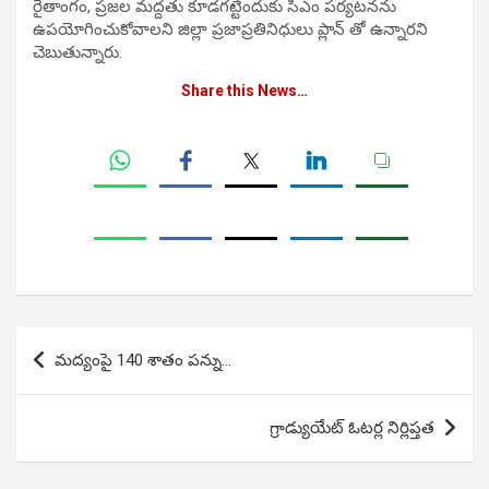
రైతాంగం, ప్రజల మద్దతు కూడగట్టేందుకు సీఎం పర్యటనను
ఉపయోగించుకోవాలని జిల్లా ప్రజాప్రతినిధులు ప్లాన్ తో ఉన్నారని
చెబుతున్నారు.
Share this News…
Post
మద్యంపై 140 శాతం పన్ను…
navigation
గ్రాడ్యుయేట్ ఓటర్ల నిర్లిప్తత