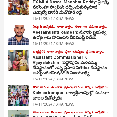
EX MLA Dasari Manohar Reddy: శ్రీ లక్ష్మీ
నరసింహ స్వామిని దర్శించుకున్నమాజీ
ఎమ్మెల్యే దాసరి మనోహర్ రెడ్డి
15/11/2024
SIRA NEWS
విద్య & ఉద్యోగము
తాజా వార్తలు
తెలంగాణ
ప్రముఖ వార్తలు
Veeramushti Ramesh: మూడు ప్రభుత్వ
ఉద్యోగాలు సాధించిన వీరముష్టి రమేష్
15/11/2024
SIRA NEWS
ఆంధ్రప్రదేశ్
తాజా వార్తలు
ప్రజా సమస్యలు
ప్రముఖ వార్తలు
Assistant Commissioner K
Vijayalakshmi: పెద్దాపురం మరిడమ్మ
దేవస్థానంలో అన్న ప్రసాద వితరణ :దేవస్థానం
అసిస్టెంట్ కమిషనర్ కే విజయలక్ష్మి
15/11/2024
SIRA NEWS
తాజా వార్తలు
తెలంగాణ
ప్రముఖ వార్తలు
విద్య & ఉద్యోగము
Kalvasrirampur: కాల్వశ్రీరాంపూర్లో ఘనంగా
బాలల దినోత్సవం
14/11/2024
SIRA NEWS
తాజా వార్తలు
తెలంగాణ
ప్రముఖ వార్తలు
విద్య & ఉద్యోగము