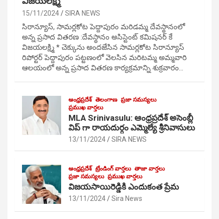
విజయలక్ష్మి
15/11/2024
SIRA NEWS
సిరాన్యూస్, సామర్లకోట పెద్దాపురం మరిడమ్మ దేవస్థానంలో
అన్న ప్రసాద వితరణ :దేవస్థానం అసిస్టెంట్ కమిషనర్ కే
విజయలక్ష్మి * చెక్కును అందజేసిన సామర్లకోట సిరాన్యూస్
రిపోర్టర్ పెద్దాపురం పట్టణంలో వెలసిన మరిటమ్మ అమ్మవారి
ఆలయంలో అన్న ప్రసాద వితరణ కార్యక్రమాన్ని శుక్రవారం…
ఆంధ్రప్రదేశ్
తెలంగాణ
ప్రజా సమస్యలు
ప్రముఖ వార్తలు
MLA Srinivasulu: ఆంధ్రప్రదేశ్ అసెంబ్లీ
విప్ గా రాయదుర్గం ఎమ్మెల్యే శ్రీనివాసులు
13/11/2024
SIRA NEWS
ఆంధ్రప్రదేశ్
ట్రేండింగ్ వార్తలు
తాజా వార్తలు
ప్రజా సమస్యలు
ప్రముఖ వార్తలు
విజయసాయిరెడ్డికి ఎందుకంత ప్రేమ
13/11/2024
Sira News