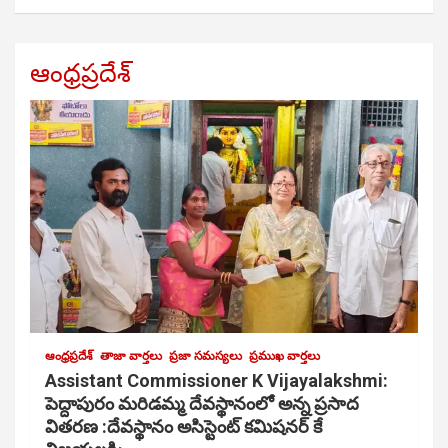
ఆంధ్రప్రదేశ్
ఆంధ్రప్రదేశ్
తాజా వార్తలు
ప్రజా సమస్యలు
ప్రముఖ వార్తలు
Assistant Commissioner K Vijayalakshmi:
పెద్దాపురం మరిడమ్మ దేవస్థానంలో అన్న ప్రసాద
వితరణ :దేవస్థానం అసిస్టెంట్ కమిషనర్ కే