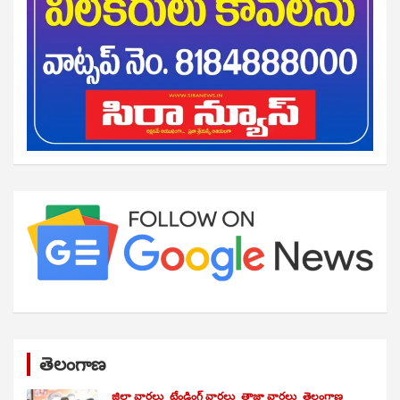
తెలంగాణ
జిల్లా వార్తలు
ట్రేండింగ్ వార్తలు
తాజా వార్తలు
తెలంగాణ