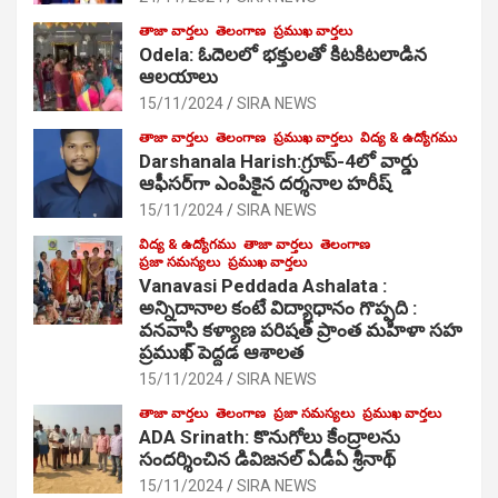
తాజా వార్తలు
తెలంగాణ
ప్రముఖ వార్తలు
Odela: ఓదెల‌లో భక్తులతో కిటకిటలాడిన
ఆల‌యాలు
15/11/2024
SIRA NEWS
తాజా వార్తలు
తెలంగాణ
ప్రముఖ వార్తలు
విద్య & ఉద్యోగము
Darshanala Harish:గ్రూప్-4లో వార్డు
ఆఫీసర్‌గా ఎంపికైన దర్శనాల హరీష్
15/11/2024
SIRA NEWS
విద్య & ఉద్యోగము
తాజా వార్తలు
తెలంగాణ
ప్రజా సమస్యలు
ప్రముఖ వార్తలు
Vanavasi Peddada Ashalata :
అన్నిదానాల కంటే విద్యాధానం గొప్పది :
వనవాసి కళ్యాణ పరిషత్ ప్రాంత మహిళా సహ
ప్రముఖ్ పెద్దడ ఆశాలత
15/11/2024
SIRA NEWS
తాజా వార్తలు
తెలంగాణ
ప్రజా సమస్యలు
ప్రముఖ వార్తలు
ADA Srinath: కొనుగోలు కేంద్రాల‌ను
సంద‌ర్శించిన డివిజనల్ ఏడీఏ శ్రీనాథ్
15/11/2024
SIRA NEWS