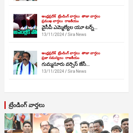
ఆంధ్రప్రదేశ్
ట్రేండింగ్ వార్తలు
తాజా వార్తలు
ప్రముఖ వార్తలు
రాజకీయం
వైసీపీ ఎమ్మెల్యేల యూ టర్న్…
13/11/2024
Sira News
ఆంధ్రప్రదేశ్
ట్రేండింగ్ వార్తలు
తాజా వార్తలు
ప్రజా సమస్యలు
రాజకీయం
గుమ్మనూరు వర్సెస్ జేసీ…
13/11/2024
Sira News
ట్రేండింగ్ వార్తలు