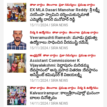
తాజా వార్తలు
తెలంగాణ
ప్రజా సమస్యలు
ప్రముఖ వార్తలు
EX MLA Dasari Manohar Reddy: శ్రీ లక్ష్మీ
నరసింహ స్వామిని దర్శించుకున్నమాజీ
ఎమ్మెల్యే దాసరి మనోహర్ రెడ్డి
15/11/2024
SIRA NEWS
విద్య & ఉద్యోగము
తాజా వార్తలు
తెలంగాణ
ప్రముఖ వార్తలు
Veeramushti Ramesh: మూడు ప్రభుత్వ
ఉద్యోగాలు సాధించిన వీరముష్టి రమేష్
15/11/2024
SIRA NEWS
ఆంధ్రప్రదేశ్
తాజా వార్తలు
ప్రజా సమస్యలు
ప్రముఖ వార్తలు
Assistant Commissioner K
Vijayalakshmi: పెద్దాపురం మరిడమ్మ
దేవస్థానంలో అన్న ప్రసాద వితరణ :దేవస్థానం
అసిస్టెంట్ కమిషనర్ కే విజయలక్ష్మి
15/11/2024
SIRA NEWS
తాజా వార్తలు
తెలంగాణ
ప్రముఖ వార్తలు
విద్య & ఉద్యోగము
Kalvasrirampur: కాల్వశ్రీరాంపూర్లో ఘనంగా
బాలల దినోత్సవం
14/11/2024
SIRA NEWS