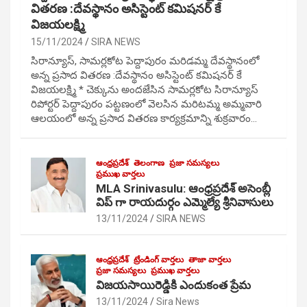
వితరణ :దేవస్థానం అసిస్టెంట్ కమిషనర్ కే
విజయలక్ష్మి
15/11/2024
SIRA NEWS
సిరాన్యూస్, సామర్లకోట పెద్దాపురం మరిడమ్మ దేవస్థానంలో
అన్న ప్రసాద వితరణ :దేవస్థానం అసిస్టెంట్ కమిషనర్ కే
విజయలక్ష్మి * చెక్కును అందజేసిన సామర్లకోట సిరాన్యూస్
రిపోర్టర్ పెద్దాపురం పట్టణంలో వెలసిన మరిటమ్మ అమ్మవారి
ఆలయంలో అన్న ప్రసాద వితరణ కార్యక్రమాన్ని శుక్రవారం…
ఆంధ్రప్రదేశ్
తెలంగాణ
ప్రజా సమస్యలు
ప్రముఖ వార్తలు
MLA Srinivasulu: ఆంధ్రప్రదేశ్ అసెంబ్లీ
విప్ గా రాయదుర్గం ఎమ్మెల్యే శ్రీనివాసులు
13/11/2024
SIRA NEWS
ఆంధ్రప్రదేశ్
ట్రేండింగ్ వార్తలు
తాజా వార్తలు
ప్రజా సమస్యలు
ప్రముఖ వార్తలు
విజయసాయిరెడ్డికి ఎందుకంత ప్రేమ
13/11/2024
Sira News