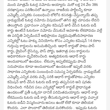
మంది మాత్రమే ఓటర్ల నమోదు అయ్యారు. మరో లక్ష 24 వేల 386
దరఖాస్తులు పరిశీలనలో ఉన్నాయి. రాజకీయ పార్టీలన్నీ కూడా
ఎమ్మెల్సీ ఎన్నికకు సంబంధించి లోలోన కసరత్తు చేస్తున్నాయే తప్ప
గ్రాడ్యుయేట్ ఓటర్ల నమోదు విషయంలో తగిన శ్రద్ధ చూపడం లేదని
తెలుస్తోంది. ప్రధానంగా ఎన్నికల కమిషన్ జారీ చేసిన ఓటరు ఐడీ
కార్డు ఉంటేనే ఓటరుగా నమోదు చేసుకునే అవకాశం లేకపోవడం వల్లే
ఈ పరిస్థితి ఏర్పడిందనే అభిప్రాయం వ్యక్తమవుతోందిసాధారణ
ఎన్నికల్లో ఓటు హక్కు వినియోగం కోసం ఎన్నికల కమిషన్ 14 రకాల
గుర్తింపు కార్డులను అనుమతిచ్చింది. ఆధార్ కార్డుతో పాటు పాన్
కార్డు, డ్రైవింగ్ లైసెన్సు, పాస్ పోర్టు, ఇతరాత్ర పలు కార్డులను
అధికారికంగా ధృవీకరించింది. అత్యధికులకు ఆధార్ కార్డు
అందుబాటులో ఉండటం.. లేకున్నా అప్పటికప్పుడు పొందే
సదుపాయం కూడా అందుబాటులో ఉండటంతో ఇప్పటి వరకు
సాధారణ ఎన్నికలకు సంబంధించి సమస్య ఏర్పడలేదు. గ్రాడ్యుయేట్
ఎమ్మెల్సీ ఎన్నిక వరకు వచ్చే సరికి ఆధార్ కార్డుతోపాటు ఎన్నికల
కమిషన్ జారీ చేసిన ఓటరు ఐడీ కార్డు తప్పనిసరి అని షరతు
విధించింది. గడిచిన పలు ఎన్నికల్లో ఆధార్ కార్డుకే ప్రాధాన్యత
ఉండటంతో ప్రతీ ఒక్కరూ దానికే పరిమితమయ్యారు. ఆధార్ కార్డు
లేకముందు ఓటరు ఐడీ కార్డు తీసుకున్నవారు ఆధార్ కార్డు వచ్చాక
ఓటరు ఐడీని విస్మరించారు.అసలు ఉందో లేదో కూడా తెలియక
కొందరు.. ఎలా పొందాలో తెలియక మరికొందరు .. ఇప్పుడు ఓటరు