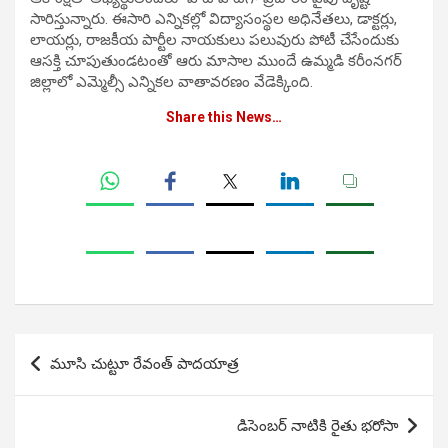
సారిస్తున్నారు. ఈసారి ఎన్నికల్లో విద్యాసంస్థల అధినేతలు, డాక్టర్లు,
లాయర్లు, రాజకీయ పార్టీల నాయకులు పలువురు పోటీ చేసేందుకు
ఆసక్తి చూపుతుండటంతో ఆరు మాసాల ముందే ఉమ్మడి కరీంనగర్
జిల్లాలో ఎమ్మెల్సీ ఎన్నికల వాతావరణం వేడెక్కింది.
Share this News…
Post
మూసి చుట్టూ రేవంత్ పాదయాత్ర
navigation
డిసెంబర్ నాటికి రైతు భరోసా