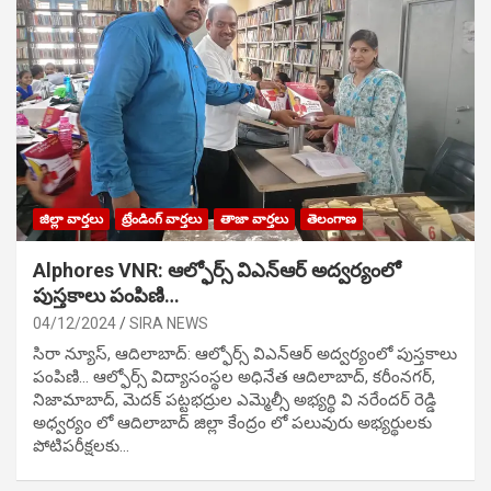
జిల్లా వార్తలు
ట్రేండింగ్ వార్తలు
తాజా వార్తలు
తెలంగాణ
Alphores VNR: ఆల్ఫోర్స్ విఎన్ఆర్ అద్వర్యంలో
పుస్తకాలు పంపిణి…
04/12/2024
SIRA NEWS
సిరా న్యూస్, ఆదిలాబాద్: ఆల్ఫోర్స్ విఎన్ఆర్ అద్వర్యంలో పుస్తకాలు
పంపిణి… ఆల్ఫోర్స్ విద్యాసంస్థల అధినేత ఆదిలాబాద్, కరీంనగర్,
నిజామాబాద్, మెదక్ పట్టభద్రుల ఎమ్మెల్సీ అభ్యర్థి వి నరేందర్ రెడ్డి
అధ్వర్యం లో ఆదిలాబాద్ జిల్లా కేంద్రం లో పలువురు అభ్యర్థులకు
పోటిప‌రీక్ష‌ల‌కు…