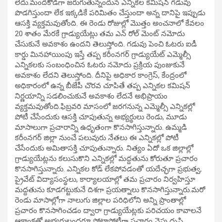
లేదు.మందకొడిగా జరుగుతున్నందున ఎన్నికల కమిషన్ గడువు
పొడగిస్తుందా లేక ఇక్కడికే పరిమితం చేస్తుందా అన్న దానిపై ఇప్పుడు
ఆసక్తి వ్యక్తమవుతోంది. ఈ రెండు రోజుల్లో మొత్తం అంచనాలో కేవలం
20 శాతం మేరకే గ్రాడ్యుయేట్లు తమ ఎన్ రోల్ మెంట్ నమోదు
చేసుకునే అవకాశం ఉందని తెలుస్తోంది. గడువు పెంచి ఓటరు ఐడీ
కార్డు మినహాయింపు ఇస్తే తప్ప కరీంనగర్ గ్రాడ్యుయేట్ ఎమ్మెల్సీ
ఎన్నికలకు సంబంధించిన ఓటరు నమోదు ప్రక్రియ పుంజుకునే
అవకాశం లేదని తెలుస్తోంది. దీనిపై అధికార కాంగ్రెస్, కేంద్రంలో
అధికారంలో ఉన్న బీజేపీ చొరవ చూపితే తప్ప ఎన్నికల కమిషన్
నిర్ణయాన్ని సడలించుకునే అవకాశం లేదనే అభిప్రాయం
వ్యక్తమవుతోంది.ఫిబ్రవరి మాసంలో జరగనున్న ఎమ్మెల్సీ ఎన్నికల్లో
పోటీ చేసేందుకు ఆసక్తి చూపుతున్న అభ్యర్థులు రెండు, మూడు
మాసాలుగా ప్రచారాన్ని ఉధృతంగా కొనసాగిస్తున్నారు. ఉమ్మడి
కరీంనగర్ జిల్లా నుంచే పలువురు నేతలు ఈ ఎన్నికల్లో పోటీ
చేసేందుకు అమితాసక్తి చూపుతున్నారు. నిత్యం ఏదో ఒక జిల్లాల్లో
గ్రాడ్యుయేట్లను కలుసుకొని ఎన్నికల్లో మద్దతును కోరుతూ ప్రచారం
కొనసాగిస్తున్నారు. ఎన్నికల కోడ్ లేకపోవడంతో యదేచ్ఛగా ప్రభుత్వ,
ప్రైవేట్ విద్యాసంస్థలు, కార్యాలయాల్లో తమ ప్రచారం నిర్వహిస్తూ
మద్దతును కూడగట్టుకునే దిశగా ప్రయత్నాలు కొనసాగిస్తున్నారు.మరో
రెండు మాసాల్లోగా నాలుగు జిల్లాల పరిధిలోని అన్ని ప్రాంతాల్లో
ప్రచారం కొనసాగించడం ద్వారా గ్రాడ్యుయేట్లకు పరిచయం కావాలనే
ఆకాంక్షతో అభ్యర్థులందరూ పోటాపోటీగా ప్రచారం వైపు దృష్టి