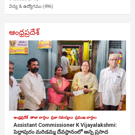
విద్య & ఉద్యోగము
(496)
ఆంధ్రప్రదేశ్
ఆంధ్రప్రదేశ్
తాజా వార్తలు
ప్రజా సమస్యలు
ప్రముఖ వార్తలు
Assistant Commissioner K Vijayalakshmi:
పెద్దాపురం మరిడమ్మ దేవస్థానంలో అన్న ప్రసాద