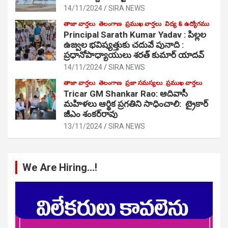
14/11/2024
SIRA NEWS
తాజా వార్తలు
తెలంగాణ
ప్రముఖ వార్తలు
విద్య & ఉద్యోగము
Principal Sarath Kumar Yadav : పిల్లల
ఉజ్వల భవిష్యత్తుకు చదువే పునాది :
ప్రధానోపాధ్యాయులు శరత్ కుమార్ యాదవ్
14/11/2024
SIRA NEWS
తాజా వార్తలు
తెలంగాణ
ప్రజా సమస్యలు
ప్రముఖ వార్తలు
Tricar GM Shankar Rao: ఆదివాసీ
మహిళలు ఆర్థిక ప్రగతిని సాధించాలి: ట్రైకార్
జీఎం శంకర్‌రావు
13/11/2024
SIRA NEWS
We Are Hiring…!