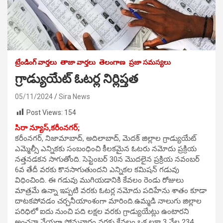
ట్రేండింగ్ వార్తలు
తాజా వార్తలు
తెలంగాణ
ప్రజా సమస్యలు
గ్రాడ్యుయేట్ ఓటర్ల నిర్లిప్తత
05/11/2024
Sira News
Post Views:
154
సిరా న్యూస్,కరీంనగర్;
కరీంనగర్, నిజామాబాద్, అదిలాబాద్, మెదక్ జిల్లాల గ్రాడ్యుయేట్
ఎమ్మెల్సీ ఎన్నికకు సంబంధించి కీలకమైన ఓటరు నమోదు ప్రక్రియ
నత్తనడకన సాగుతోంది. సెప్టెంబర్ 30న మొదలైన ప్రక్రియ నవంబర్
6వ తేదీ వరకు కొనసాగుతుందని ఎన్నికల కమిషన్ గడువు
విధించింది. ఈ గడువు ముగియడానికి కేవలం రెండు రోజులు
మాత్రమే ఉన్నా ఇప్పటి వరకు ఓటర్ల నమోదు పదిహేను శాతం కూడా
దాటకపోవడం చర్చనీయాంశంగా మారింది.ఉమ్మడి నాలుగు జిల్లాల
పరిధిలో ఐదు నుంచి పది లక్షల వరకు గ్రాడ్యుయేట్లు ఉంటారని
అంచనా వేయగా సోమవారం వరకు కేవలం ఒక లక్షా 3 వేల 234