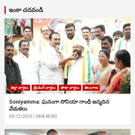
ఇంకా చదవండి
జిల్లా వార్తలు
ట్రేండింగ్ వార్తలు
తాజా వార్తలు
తెలంగాణ
Soniyamma: ఘ‌నంగా సోనియా గాంధీ జ‌న్మ‌దిన
వేడుక‌లు
09/12/2024
SIRA NEWS