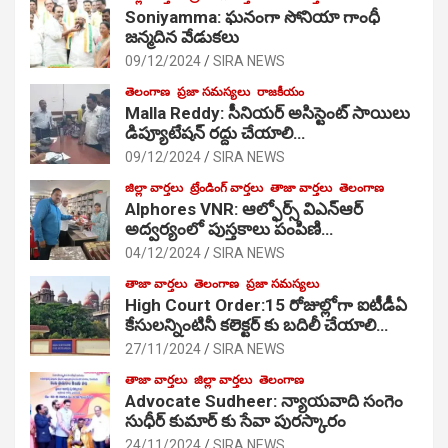
Soniyamma: ఘ‌నంగా సోనియా గాంధీ
జ‌న్మ‌దిన వేడుక‌లు
09/12/2024
SIRA NEWS
తెలంగాణ
ప్రజా సమస్యలు
రాజకీయం
Malla Reddy: సీనియర్ అసిస్టెంట్ సాయిలు
డిప్యూటేషన్ రద్దు చేయాలి…
09/12/2024
SIRA NEWS
జిల్లా వార్తలు
ట్రేండింగ్ వార్తలు
తాజా వార్తలు
తెలంగాణ
Alphores VNR: ఆల్ఫోర్స్ విఎన్ఆర్
అద్వర్యంలో పుస్తకాలు పంపిణి…
04/12/2024
SIRA NEWS
తాజా వార్తలు
తెలంగాణ
ప్రజా సమస్యలు
High Court Order:15 రోజుల్లోగా ఐటీడీఏ
కేసులన్నింటినీ కలెక్టర్ కు బదిలీ చేయాలి…
27/11/2024
SIRA NEWS
తాజా వార్తలు
జిల్లా వార్తలు
తెలంగాణ
Advocate Sudheer: న్యాయవాది సంగెం
సుధీర్ కుమార్ కు సేవా పురస్కారం
24/11/2024
SIRA NEWS