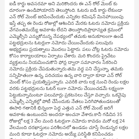
ఐడీ కార్డు అవసరమా అని మరికొందరు ఈ ఎన్ రోల్ మెంట్ కు
దూరంగా ఉండిపోయారని తెలుస్తోంది. ఓటరు ఐడీ కార్డు లేకుండా
ఎన్ రోల్ మెంట్ జరిపించేందుకు ఎన్నికల కమిషన్ మినహాయింపు
ఇస్తే తప్ప ఈ రెండు రోజుల్లో ఆశించిన మేరకు ఓటరు నమోదు ప్రక్రియ
వేగవంతమయ్యే అవకాశం లేదని తెలుస్తోందిప్రాధాన్యత క్రమంలో
ఎమ్మెల్సీని ఎన్నుకోనున్న నేపథ్యంలో తమకు అనుకూలంగా ఉండే
పట్టభద్రులను ఓటర్లుగా నమోదు చేయించేందుకు పలువురు
అభ్యర్థులు ప్రయత్నాలు మొదలు పెట్టారు. పలు చోట్ల ఓటరు నమోదు
కోసం కార్యాలయాలు ఏర్పాటు చేశారు. మరి కొందరు ప్రైవేటు
వ్యక్తులను నియమించుకొని ఫోన్ల ద్వారా సమాచారం సేకరించి
నమోదు ప్రక్రియ చేపడుతున్నారు.తమ వద్ద పని చేస్తున్నా, తమకు
సన్నిహితంగా ఉన్న, పరిచయం ఉన్న వారి ద్వారా కూడా ఎన్ రోల్
మెంట్ కోసం ప్రయత్నిస్తున్నారు. ఎవరికి వారు లక్ష నుంచి రెండు లక్షల
వరకు పట్టభద్రులను ఓటర్ లుగా నమోదు చేయించడమే లక్ష్యంగా
పెట్టుకున్నామంటూ పలుమార్లు ప్రకటనలు చేస్తూ వచ్చారు. ఒకవైపు
ఎమ్మెల్సీ ఎన్నికల్లో పోటీ చేసేందుకు నేతలు పెరిగిపోతుండటంతో
ఈసారి గతానికి భిన్నంగా పెద్ద ఎత్తున ఎన్ రోల్ మెంట్ జరిగే
అవకాశం ఉంటుందని అందరూ అంచనా వేశారు.కానీ గడిచిన 35
రోజుల్లో లక్ష 3 వేల మంది ఓటర్లుగా నమోదు కావడం మరో లక్ష 24
వేలమంది దరఖాస్తులు పరిశీలనలో ఉండడం చూస్తే రెండున్నర లక్షల
మంది కూడా ఓటర్లగా నమోదు అయ్యే పరిస్థితి కనిపించడం