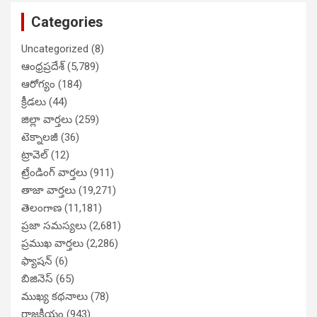
Categories
Uncategorized
(8)
ఆంధ్రప్రదేశ్
(5,789)
ఆరోగ్యం
(184)
క్రీడలు
(44)
జిల్లా వార్తలు
(259)
టెక్నాలజీ
(36)
ట్రావెల్
(12)
ట్రేండింగ్ వార్తలు
(911)
తాజా వార్తలు
(19,271)
తెలంగాణ
(11,181)
ప్రజా సమస్యలు
(2,681)
ప్రముఖ వార్తలు
(2,286)
ఫ్యాషన్
(6)
బిజినెస్
(65)
ముఖ్య కథనాలు
(78)
రాజకీయం
(943)