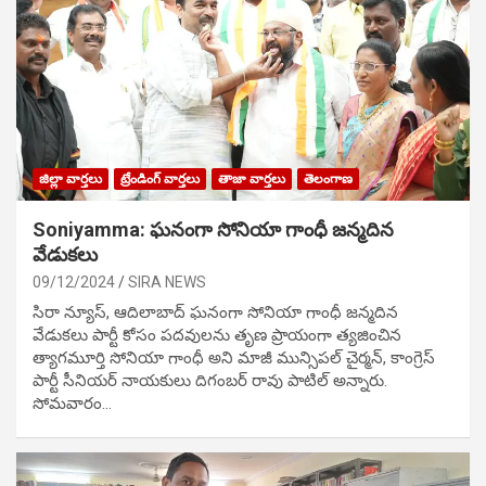
జిల్లా వార్తలు
ట్రేండింగ్ వార్తలు
తాజా వార్తలు
తెలంగాణ
Soniyamma: ఘ‌నంగా సోనియా గాంధీ జ‌న్మ‌దిన
వేడుక‌లు
09/12/2024
SIRA NEWS
సిరా న్యూస్, ఆదిలాబాద్ ఘ‌నంగా సోనియా గాంధీ జ‌న్మ‌దిన
వేడుక‌లు పార్టీ కోసం ప‌ద‌వుల‌ను తృణ ప్రాయంగా త్య‌జించిన
త్యాగమూర్తి సోనియా గాంధీ అని మాజీ మున్సిప‌ల్ చైర్మ‌న్, కాంగ్రెస్
పార్టీ సీనియ‌ర్ నాయ‌కులు దిగంబ‌ర్ రావు పాటిల్ అన్నారు.
సోమవారం…