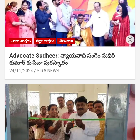
తాజా వార్తలు
జిల్లా వార్తలు
తెలంగాణ
Advocate Sudheer: న్యాయవాది సంగెం సుధీర్
కుమార్ కు సేవా పురస్కారం
24/11/2024
SIRA NEWS