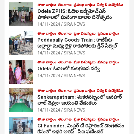
తాజా వార్తలు
తెలంగాణ
ప్రముఖ వార్తలు
విద్య & ఉద్యోగము
Odela ZPHS: ఓదెల జ‌డ్పీహెచ్ఎస్
పాఠ‌శాల‌లో ఘనంగా బాలల దినోత్సవం
14/11/2024
SIRA NEWS
తాజా వార్తలు
తెలంగాణ
ప్రజా సమస్యలు
ప్రముఖ వార్తలు
Peddapally Goods Train : కాజీపేట-
బల్లార్షా మధ్య రైళ్ల రాకపోకలకు గ్రీన్ సిగ్నల్
14/11/2024
SIRA NEWS
తాజా వార్తలు
తెలంగాణ
ప్రజా సమస్యలు
ప్రముఖ వార్తలు
Odela: ఓదెలలో కులగణన సర్వే
14/11/2024
SIRA NEWS
తాజా వార్తలు
తెలంగాణ
ప్రముఖ వార్తలు
విద్య & ఉద్యోగము
Sankarapatnam: శంకరపట్నంలో జవహర్
లాల్ నెహ్రూ జయంతి వేడుకలు
14/11/2024
SIRA NEWS
తాజా వార్తలు
తెలంగాణ
ప్రజా సమస్యలు
ప్రముఖ వార్తలు
CI Faninder: మిస్టర్ టి రెస్టారెంట్ దొంగతనం
కేసులో ఇద్దరి అరెస్ట్ : సీఐ ఫణిందర్