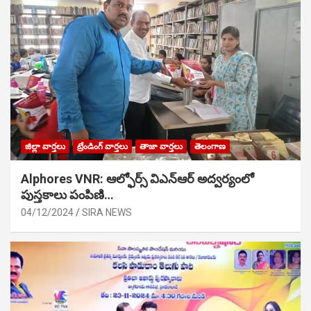
జిల్లా వార్తలు
ట్రేండింగ్ వార్తలు
తాజా వార్తలు
తెలంగాణ
Alphores VNR: ఆల్ఫోర్స్ విఎన్ఆర్ అద్వర్యంలో
పుస్తకాలు పంపిణి…
04/12/2024
SIRA NEWS