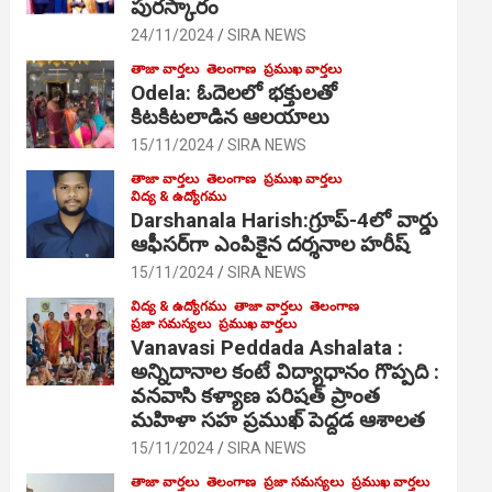
పురస్కారం
24/11/2024
SIRA NEWS
తాజా వార్తలు
తెలంగాణ
ప్రముఖ వార్తలు
Odela: ఓదెల‌లో భక్తులతో
కిటకిటలాడిన ఆల‌యాలు
15/11/2024
SIRA NEWS
తాజా వార్తలు
తెలంగాణ
ప్రముఖ వార్తలు
విద్య & ఉద్యోగము
Darshanala Harish:గ్రూప్-4లో వార్డు
ఆఫీసర్‌గా ఎంపికైన దర్శనాల హరీష్
15/11/2024
SIRA NEWS
విద్య & ఉద్యోగము
తాజా వార్తలు
తెలంగాణ
ప్రజా సమస్యలు
ప్రముఖ వార్తలు
Vanavasi Peddada Ashalata :
అన్నిదానాల కంటే విద్యాధానం గొప్పది :
వనవాసి కళ్యాణ పరిషత్ ప్రాంత
మహిళా సహ ప్రముఖ్ పెద్దడ ఆశాలత
15/11/2024
SIRA NEWS
తాజా వార్తలు
తెలంగాణ
ప్రజా సమస్యలు
ప్రముఖ వార్తలు