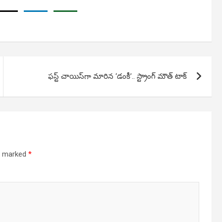
ఫస్ట్ చాయిస్‌గా మారిన ‘డంకీ’.. స్ట్రాంగ్ మౌత్ టాక్
re marked
*