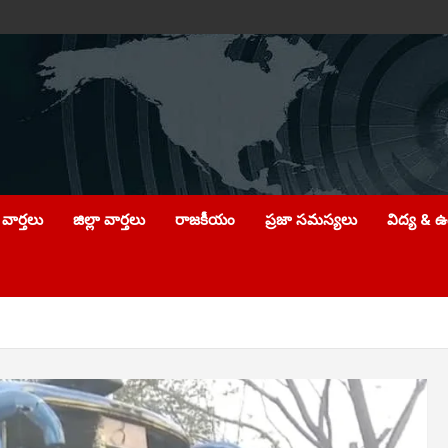
వార్తలు
జిల్లా వార్తలు
రాజకీయం
ప్రజా సమస్యలు
విద్య & 