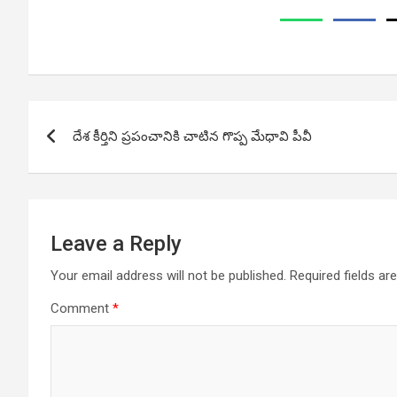
Post
దేశ కీర్తిని ప్రపంచానికి చాటిన గొప్ప మేధావి పీవీ
navigation
Leave a Reply
Your email address will not be published.
Required fields a
Comment
*