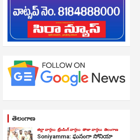
తెలంగాణ
జిల్లా వార్తలు
ట్రేండింగ్ వార్తలు
తాజా వార్తలు
తెలంగాణ
Soniyamma: ఘ‌నంగా సోనియా