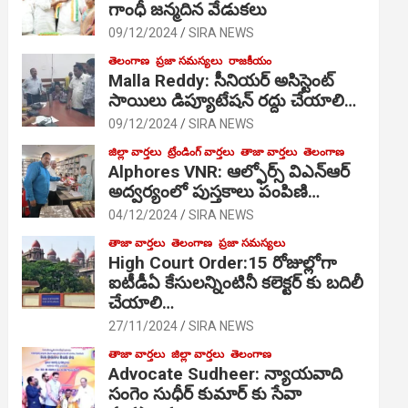
గాంధీ జ‌న్మ‌దిన వేడుక‌లు
09/12/2024
SIRA NEWS
తెలంగాణ
ప్రజా సమస్యలు
రాజకీయం
Malla Reddy: సీనియర్ అసిస్టెంట్
సాయిలు డిప్యూటేషన్ రద్దు చేయాలి…
09/12/2024
SIRA NEWS
జిల్లా వార్తలు
ట్రేండింగ్ వార్తలు
తాజా వార్తలు
తెలంగాణ
Alphores VNR: ఆల్ఫోర్స్ విఎన్ఆర్
అద్వర్యంలో పుస్తకాలు పంపిణి…
04/12/2024
SIRA NEWS
తాజా వార్తలు
తెలంగాణ
ప్రజా సమస్యలు
High Court Order:15 రోజుల్లోగా
ఐటీడీఏ కేసులన్నింటినీ కలెక్టర్ కు బదిలీ
చేయాలి…
27/11/2024
SIRA NEWS
తాజా వార్తలు
జిల్లా వార్తలు
తెలంగాణ
Advocate Sudheer: న్యాయవాది
సంగెం సుధీర్ కుమార్ కు సేవా