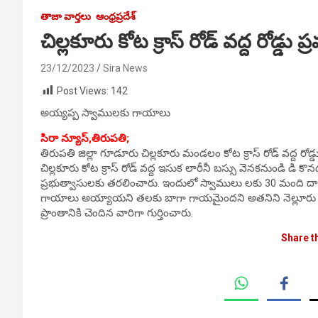
తాజా వార్తలు
ఆంధ్రప్రదేశ్
చిల్లకూరు కోట క్రాస్ రోడ్ వద్ద రోడ్డు 
23/12/2023
Sira News
Post Views:
142
అయ్యప్ప స్వాములకు గాయాలు
సిరా న్యూస్,
తిరుపతి;
తిరుపతి జిల్లా గూడూరు చిల్లకూరు మండలం కోట క్రాస్ రోడ్ వద్ద ర
చిల్లకూరు కోట క్రాస్ రోడ్ వద్ద ఇసుక లారీనీ బస్సు వెనకనుండి డి
ప్రభుత్వాసులకు తరలించారు. ఇందులో స్వాములు లకు 30 మంది దాకా 
గాయాలు అయ్యాయని తలకు బాగా గాయమైందని అతనిని నెల్లూరు ప్రభు
ప్రాంతానికి చెందిన వారిగా గుర్తించారు.
Share t