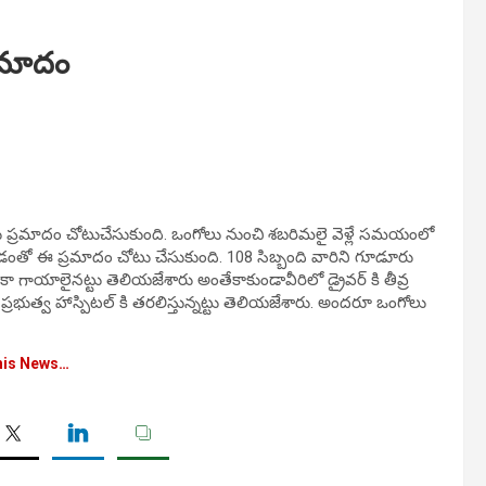
ప్రమాదం
ోడ్డు ప్రమాదం చోటుచేసుకుంది. ఒంగోలు నుంచి శబరిమలై వెళ్లే సమయంలో
 కొనడంతో ఈ ప్రమాదం చోటు చేసుకుంది. 108 సిబ్బంది వారిని గూడూరు
గాయాలైనట్టు తెలియజేశారు అంతేకాకుండావీరిలో డ్రైవర్ కి తీవ్ర
త్వ హాస్పిటల్ కి తరలిస్తున్నట్టు తెలియజేశారు. అందరూ ఒంగోలు
his News…