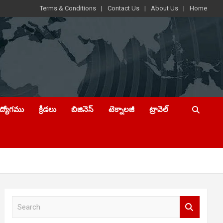
Terms & Conditions
Contact Us
About Us
Home
ఉద్యోగము
క్రీడలు
బిజినెస్
టెక్నాలజీ
ట్రావెల్
S
e
a