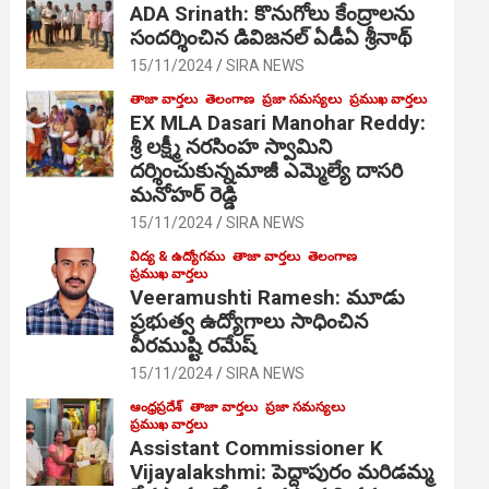
ADA Srinath: కొనుగోలు కేంద్రాల‌ను
సంద‌ర్శించిన డివిజనల్ ఏడీఏ శ్రీనాథ్
15/11/2024
SIRA NEWS
తాజా వార్తలు
తెలంగాణ
ప్రజా సమస్యలు
ప్రముఖ వార్తలు
EX MLA Dasari Manohar Reddy:
శ్రీ లక్ష్మీ నరసింహ స్వామిని
దర్శించుకున్నమాజీ ఎమ్మెల్యే దాసరి
మనోహర్ రెడ్డి
15/11/2024
SIRA NEWS
విద్య & ఉద్యోగము
తాజా వార్తలు
తెలంగాణ
ప్రముఖ వార్తలు
Veeramushti Ramesh: మూడు
ప్రభుత్వ ఉద్యోగాలు సాధించిన
వీరముష్టి రమేష్
15/11/2024
SIRA NEWS
ఆంధ్రప్రదేశ్
తాజా వార్తలు
ప్రజా సమస్యలు
ప్రముఖ వార్తలు
Assistant Commissioner K
Vijayalakshmi: పెద్దాపురం మరిడమ్మ