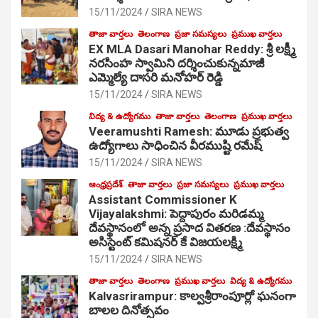
15/11/2024
SIRA NEWS
తాజా వార్తలు
తెలంగాణ
ప్రజా సమస్యలు
ప్రముఖ వార్తలు
EX MLA Dasari Manohar Reddy: శ్రీ లక్ష్మీ
నరసింహ స్వామిని దర్శించుకున్నమాజీ
ఎమ్మెల్యే దాసరి మనోహర్ రెడ్డి
15/11/2024
SIRA NEWS
విద్య & ఉద్యోగము
తాజా వార్తలు
తెలంగాణ
ప్రముఖ వార్తలు
Veeramushti Ramesh: మూడు ప్రభుత్వ
ఉద్యోగాలు సాధించిన వీరముష్టి రమేష్
15/11/2024
SIRA NEWS
ఆంధ్రప్రదేశ్
తాజా వార్తలు
ప్రజా సమస్యలు
ప్రముఖ వార్తలు
Assistant Commissioner K
Vijayalakshmi: పెద్దాపురం మరిడమ్మ
దేవస్థానంలో అన్న ప్రసాద వితరణ :దేవస్థానం
అసిస్టెంట్ కమిషనర్ కే విజయలక్ష్మి
15/11/2024
SIRA NEWS
తాజా వార్తలు
తెలంగాణ
ప్రముఖ వార్తలు
విద్య & ఉద్యోగము
Kalvasrirampur: కాల్వశ్రీరాంపూర్లో ఘనంగా
బాలల దినోత్సవం