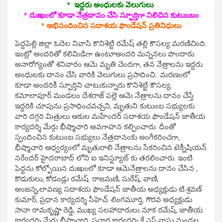
* ఇద్దరు అంధులకు వెలుగులు
* దుఃఖంలో కూడా నేత్రదానం చేసి స్ఫూర్తిగా నిలిచిన కుటుంబం
* అభినందించిన సదాశయ ఫౌండేషన్ ప్రతినిధులు
పెద్దపెల్లి జిల్లా ఓదెల నివాసి కొనిశెట్టి రమేష్ తల్లి కౌసల్య మరణిచింది.
ఇంట్లో అందరితో కలిమిడిగా ఉంటూఅందరి మన్ననలు పొందారు.
అనారోగ్యంతో శనివారం ఆమె మృతి చెందగా, తన నేత్రాలను ఇద్దరు
అంధులకు దానం చేసి వారికి వెలుగులు ప్రసాదించి.. మరణంలో
కూడా అందరికీ స్ఫూర్తిని చాటుకున్నారు కొనిశెట్టి కౌసల్య.
కమాలాపూర్ మండలం దేశరాజ్ పల్లె ఆమె నేత్రాలను దానం చేస్తే
ఇద్దరికి చూపును ప్రసాధించవచ్చని, మృతుని కుటుంబ సభ్యులకు
వారి దగ్గరి మిత్రులు ఆకుల మహేందర్ సదాశయ ఫౌండేషన్ జాతీయ
కార్యదర్శి మేర్గు భీష్మాచారి అవగాహన కల్పించారు. దీంతో
స్పందించిన కుటుంబ సభ్యులు నేత్రదానంకు అంగీకరించగా,
భీష్మాచారి ఆధ్వర్యంలో మృతురాలి నేత్రాలను సేకరించిన టెక్నీషియన్
నరేందర్ హైదరాబాద్ లోని ఐ ఇనిస్ట్యూట్ కు తరలించారు. ఇంటి
పెద్దను కోల్పోయిన దుఃఖంలో కూడా ఆమెనేత్రాలను దానం చేసిన ,
కొడుకులు, కోడండ్లు రమేష్. రాజమణి, సురేష్, వాణి,
అంజన్న,లావణ్య సదాశయ ఫౌండేషన్ జాతీయ అధ్యక్షుడు టి.శ్రవణ్
కుమార్, ప్రధాన కార్యదర్శి సీహెచ్. లింగమూర్తి, గౌరవ అధ్యక్షుడు
సానా రామకృష్ణా రెడ్డి, ముఖ్య సలహాదారులు నూక రమేష్, జాతీయ
కార్యదర్శి మేర్గు భీష్మాచారి, ప్రచార కార్యదర్శి కే.ఎస్.వాసు మండల