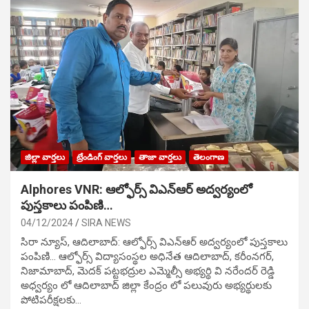
జిల్లా వార్తలు
ట్రేండింగ్ వార్తలు
తాజా వార్తలు
తెలంగాణ
Alphores VNR: ఆల్ఫోర్స్ విఎన్ఆర్ అద్వర్యంలో
పుస్తకాలు పంపిణి…
04/12/2024
SIRA NEWS
సిరా న్యూస్, ఆదిలాబాద్: ఆల్ఫోర్స్ విఎన్ఆర్ అద్వర్యంలో పుస్తకాలు
పంపిణి… ఆల్ఫోర్స్ విద్యాసంస్థల అధినేత ఆదిలాబాద్, కరీంనగర్,
నిజామాబాద్, మెదక్ పట్టభద్రుల ఎమ్మెల్సీ అభ్యర్థి వి నరేందర్ రెడ్డి
అధ్వర్యం లో ఆదిలాబాద్ జిల్లా కేంద్రం లో పలువురు అభ్యర్థులకు
పోటిప‌రీక్ష‌ల‌కు…