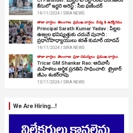
కేసులో ఇద్దరి అరెస్ట్ : సీఐ ఫణిందర్
14/11/2024
SIRA NEWS
తాజా వార్తలు
తెలంగాణ
ప్రముఖ వార్తలు
విద్య & ఉద్యోగము
Principal Sarath Kumar Yadav : పిల్లల
ఉజ్వల భవిష్యత్తుకు చదువే పునాది :
ప్రధానోపాధ్యాయులు శరత్ కుమార్ యాదవ్
14/11/2024
SIRA NEWS
తాజా వార్తలు
తెలంగాణ
ప్రజా సమస్యలు
ప్రముఖ వార్తలు
Tricar GM Shankar Rao: ఆదివాసీ
మహిళలు ఆర్థిక ప్రగతిని సాధించాలి: ట్రైకార్
జీఎం శంకర్‌రావు
13/11/2024
SIRA NEWS
We Are Hiring…!