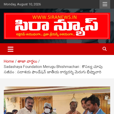
Skip
Monday, August 10, 2026
to
content
Telugu Online News Daily
SIRA NEWS
Home
తాజా వార్తలు
Sadashaya Foundation Merugu Bhishmachari : కౌసల్య చూపు
సజీవం : సదాశయ ఫౌండేషన్ జాతీయ కార్యదర్శి మెరుగు భీష్మాచారి