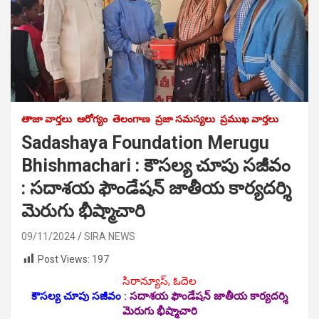
తాజా వార్తలు
ఆరోగ్యం
తెలంగాణ
ప్రజా సమస్యలు
ప్రముఖ వార్తలు
Sadashaya Foundation Merugu
Bhishmachari : కౌసల్య చూపు సజీవం
: సదాశయ ఫౌండేషన్ జాతీయ కార్యదర్శి
మెరుగు భీష్మాచారి
09/11/2024
SIRA NEWS
Post Views:
197
సిరాన్యూస్, ఓదెల
కౌసల్య చూపు సజీవం
:
సదాశయ ఫౌండేషన్ జాతీయ కార్యదర్శి
మెరుగు భీష్మాచారి