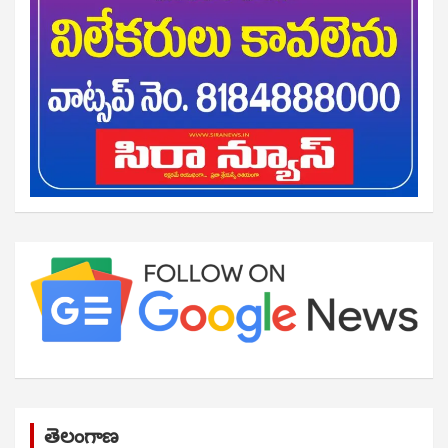
తెలంగాణ