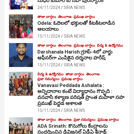
సుధీర్ కుమార్ కు సేవా పురస్కారం
24/11/2024
SIRA NEWS
తాజా వార్తలు
తెలంగాణ
ప్రముఖ వార్తలు
Odela: ఓదెల‌లో భక్తులతో కిటకిటలాడిన
ఆల‌యాలు
15/11/2024
SIRA NEWS
తాజా వార్తలు
తెలంగాణ
ప్రముఖ వార్తలు
విద్య & ఉద్యోగము
Darshanala Harish:గ్రూప్-4లో వార్డు
ఆఫీసర్‌గా ఎంపికైన దర్శనాల హరీష్
15/11/2024
SIRA NEWS
విద్య & ఉద్యోగము
తాజా వార్తలు
తెలంగాణ
ప్రజా సమస్యలు
ప్రముఖ వార్తలు
Vanavasi Peddada Ashalata :
అన్నిదానాల కంటే విద్యాధానం గొప్పది :
వనవాసి కళ్యాణ పరిషత్ ప్రాంత మహిళా సహ
ప్రముఖ్ పెద్దడ ఆశాలత
15/11/2024
SIRA NEWS
తాజా వార్తలు
తెలంగాణ
ప్రజా సమస్యలు
ప్రముఖ వార్తలు
ADA Srinath: కొనుగోలు కేంద్రాల‌ను
సంద‌ర్శించిన డివిజనల్ ఏడీఏ శ్రీనాథ్