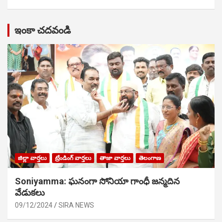
ఇంకా చదవండి
జిల్లా వార్తలు
ట్రేండింగ్ వార్తలు
తాజా వార్తలు
తెలంగాణ
Soniyamma: ఘ‌నంగా సోనియా గాంధీ జ‌న్మ‌దిన
వేడుక‌లు
09/12/2024
SIRA NEWS