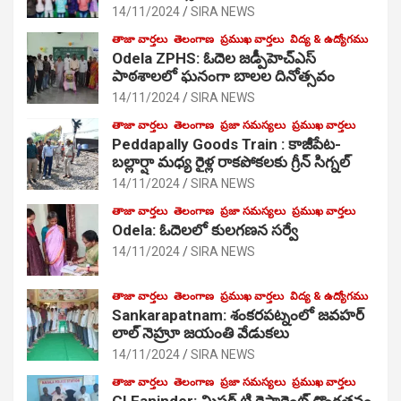
14/11/2024
SIRA NEWS
తాజా వార్తలు
తెలంగాణ
ప్రముఖ వార్తలు
విద్య & ఉద్యోగము
Odela ZPHS: ఓదెల జ‌డ్పీహెచ్ఎస్
పాఠ‌శాల‌లో ఘనంగా బాలల దినోత్సవం
14/11/2024
SIRA NEWS
తాజా వార్తలు
తెలంగాణ
ప్రజా సమస్యలు
ప్రముఖ వార్తలు
Peddapally Goods Train : కాజీపేట-
బల్లార్షా మధ్య రైళ్ల రాకపోకలకు గ్రీన్ సిగ్నల్
14/11/2024
SIRA NEWS
తాజా వార్తలు
తెలంగాణ
ప్రజా సమస్యలు
ప్రముఖ వార్తలు
Odela: ఓదెలలో కులగణన సర్వే
14/11/2024
SIRA NEWS
తాజా వార్తలు
తెలంగాణ
ప్రముఖ వార్తలు
విద్య & ఉద్యోగము
Sankarapatnam: శంకరపట్నంలో జవహర్
లాల్ నెహ్రూ జయంతి వేడుకలు
14/11/2024
SIRA NEWS
తాజా వార్తలు
తెలంగాణ
ప్రజా సమస్యలు
ప్రముఖ వార్తలు
CI Faninder: మిస్టర్ టి రెస్టారెంట్ దొంగతనం