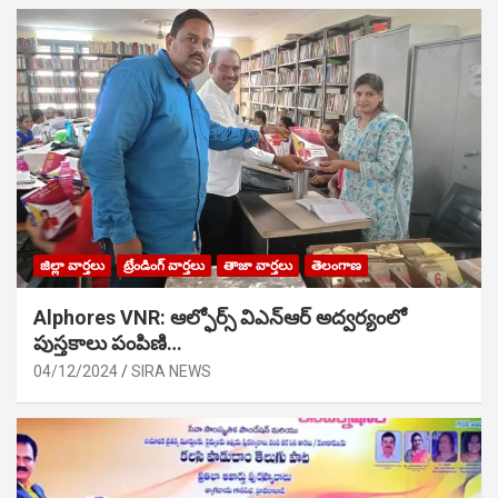
జిల్లా వార్తలు
ట్రేండింగ్ వార్తలు
తాజా వార్తలు
తెలంగాణ
Alphores VNR: ఆల్ఫోర్స్ విఎన్ఆర్ అద్వర్యంలో
పుస్తకాలు పంపిణి…
04/12/2024
SIRA NEWS