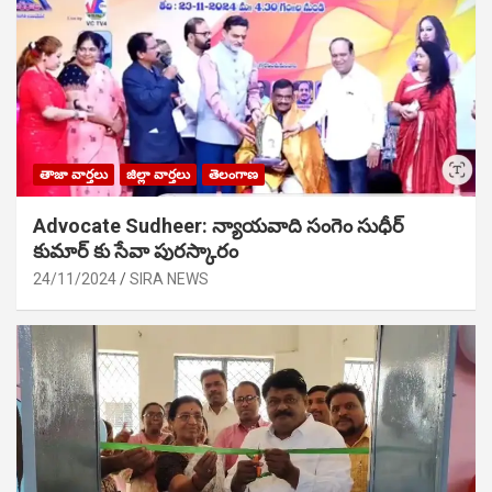
తాజా వార్తలు
జిల్లా వార్తలు
తెలంగాణ
Advocate Sudheer: న్యాయవాది సంగెం సుధీర్
కుమార్ కు సేవా పురస్కారం
24/11/2024
SIRA NEWS