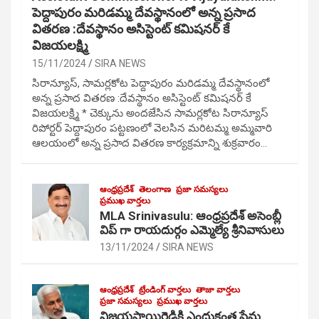
పెద్దాపురం మరిడమ్మ దేవస్థానంలో అన్న ప్రసాద
వితరణ :దేవస్థానం అసిస్టెంట్ కమిషనర్ కే
విజయలక్ష్మి
15/11/2024
SIRA NEWS
సిరాన్యూస్, సామర్లకోట పెద్దాపురం మరిడమ్మ దేవస్థానంలో
అన్న ప్రసాద వితరణ :దేవస్థానం అసిస్టెంట్ కమిషనర్ కే
విజయలక్ష్మి * చెక్కును అందజేసిన సామర్లకోట సిరాన్యూస్
రిపోర్టర్ పెద్దాపురం పట్టణంలో వెలసిన మరిటమ్మ అమ్మవారి
ఆలయంలో అన్న ప్రసాద వితరణ కార్యక్రమాన్ని శుక్రవారం…
ఆంధ్రప్రదేశ్
తెలంగాణ
ప్రజా సమస్యలు
ప్రముఖ వార్తలు
MLA Srinivasulu: ఆంధ్రప్రదేశ్ అసెంబ్లీ
విప్ గా రాయదుర్గం ఎమ్మెల్యే శ్రీనివాసులు
13/11/2024
SIRA NEWS
ఆంధ్రప్రదేశ్
ట్రేండింగ్ వార్తలు
తాజా వార్తలు
ప్రజా సమస్యలు
ప్రముఖ వార్తలు
విజయసాయిరెడ్డికి ఎందుకంత ప్రేమ