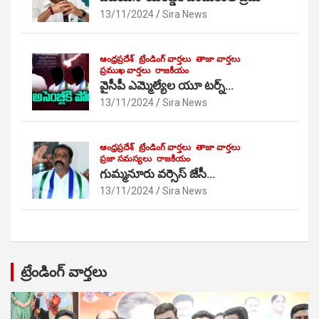
13/11/2024
Sira News
ఆంధ్రప్రదేశ్
ట్రేండింగ్ వార్తలు
తాజా వార్తలు
ప్రముఖ వార్తలు
రాజకీయం
వైసీపీ ఎమ్మెల్యేల యూ టర్న్…
13/11/2024
Sira News
ఆంధ్రప్రదేశ్
ట్రేండింగ్ వార్తలు
తాజా వార్తలు
ప్రజా సమస్యలు
రాజకీయం
గుమ్మనూరు వర్సెస్ జేసీ…
13/11/2024
Sira News
ట్రేండింగ్ వార్తలు