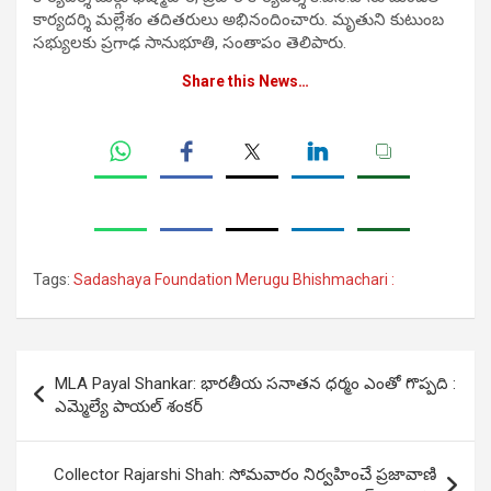
కార్యదర్శి మల్లేశం తదితరులు అభినందించారు. మృతుని కుటుంబ
సభ్యులకు ప్రగాఢ సానుభూతి, సంతాపం తెలిపారు.
Share this News…
Tags:
Sadashaya Foundation Merugu Bhishmachari :
Post
MLA Payal Shankar: భారతీయ సనాతన ధర్మం ఎంతో గొప్ప‌ది :
navigation
ఎమ్మెల్యే పాయల్ శంకర్
Collector Rajarshi Shah: సోమవారం నిర్వహించే ప్రజావాణి