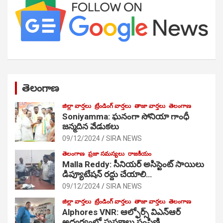
తెలంగాణ
జిల్లా వార్తలు
ట్రేండింగ్ వార్తలు
తాజా వార్తలు
తెలంగాణ
Soniyamma: ఘ‌నంగా సోనియా గాంధీ
జ‌న్మ‌దిన వేడుక‌లు
09/12/2024
SIRA NEWS
తెలంగాణ
ప్రజా సమస్యలు
రాజకీయం
Malla Reddy: సీనియర్ అసిస్టెంట్ సాయిలు
డిప్యూటేషన్ రద్దు చేయాలి…
09/12/2024
SIRA NEWS
జిల్లా వార్తలు
ట్రేండింగ్ వార్తలు
తాజా వార్తలు
తెలంగాణ
Alphores VNR: ఆల్ఫోర్స్ విఎన్ఆర్
అద్వర్యంలో పుస్తకాలు పంపిణి…