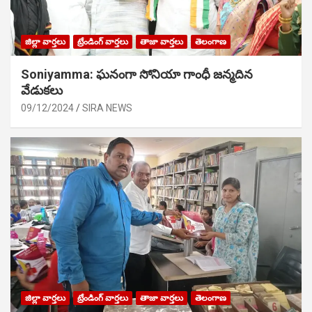
జిల్లా వార్తలు
ట్రేండింగ్ వార్తలు
తాజా వార్తలు
తెలంగాణ
Soniyamma: ఘ‌నంగా సోనియా గాంధీ జ‌న్మ‌దిన
వేడుక‌లు
09/12/2024
SIRA NEWS
జిల్లా వార్తలు
ట్రేండింగ్ వార్తలు
తాజా వార్తలు
తెలంగాణ