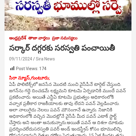
ఆంధ్రప్రదేశ్
తాజా వార్తలు
ప్రజా సమస్యలు
సర్కార్ దగ్గరకు సరస్వతి పంచాయితీ
09/11/2024
Sira News
Post Views:
174
సిరా న్యూస్,గుంటూరు;
ఏపీ పాలిటిక్స్‌లో జనసేన మొదటి నుంచి వైసీపీనే టార్గెట్ చేస్తుంది.
జగన్‌ను గద్దె దించడమే లక్ష్యమని కూటమి ఏర్పడానికి ముందే పవన్
ప్రకటించారు. అయితే ఎన్డీఏ కూటమి ప్రభుత్వం అధికారంలోకి
వచ్చాక ప్రతీకార రాజకీయాలకు తావు లేదని పవన్ వెల్లడించారు.
అలా నాలుగైదు నెలలు పవన్ మౌనంగానే ఉన్నారు. నిజానికి
అధికారంలోకి వచ్చిన మొదట్లోనే వైసీపీ మీద పవన్ ఎటాక్ స్టార్ట్
చేస్తారు అని అంతా అనుకున్నారు.అయితే పవన్ ఆ దిశగా దూకుడు
ప్రదర్శించలేదుసరస్వతి పవర్‌ అండ్‌ ఇండస్ట్రీస్‌ కోసం భూములిచ్చి
రోడ్డునపడ్డామని రైతుల గగ్గోలు పెడుతున్నారు. 15 ఏళ్ల కిందట తమ