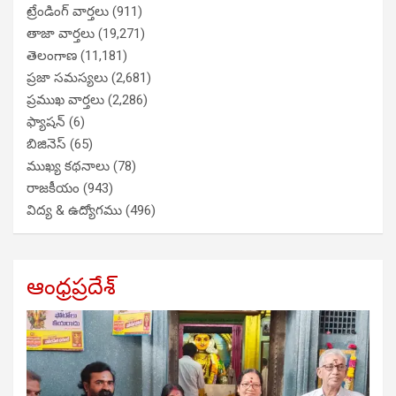
ట్రేండింగ్ వార్తలు
(911)
తాజా వార్తలు
(19,271)
తెలంగాణ
(11,181)
ప్రజా సమస్యలు
(2,681)
ప్రముఖ వార్తలు
(2,286)
ఫ్యాషన్
(6)
బిజినెస్
(65)
ముఖ్య కథనాలు
(78)
రాజకీయం
(943)
విద్య & ఉద్యోగము
(496)
ఆంధ్రప్రదేశ్