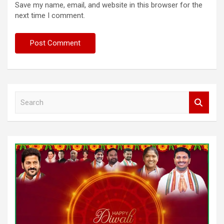
Save my name, email, and website in this browser for the
next time I comment.
S
e
a
r
c
h