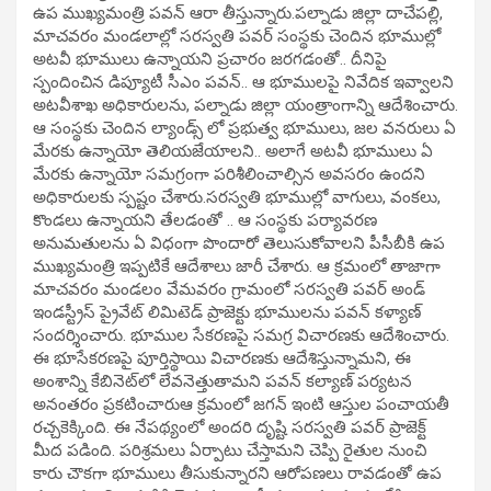
ఉప ముఖ్యమంత్రి పవన్ ఆరా తీస్తున్నారు.పల్నాడు జిల్లా దాచేపల్లి,
మాచవరం మండలాల్లో సరస్వతి పవర్ సంస్థకు చెందిన భూముల్లో
అటవీ భూములు ఉన్నాయని ప్రచారం జరగడంతో.. దీనిపై
స్పందించిన డిప్యూటీ సీఎం పవన్.. ఆ భూములపై నివేదిక ఇవ్వాలని
అటవీశాఖ అధికారులను, పల్నాడు జిల్లా యంత్రాంగాన్ని ఆదేశించారు.
ఆ సంస్థకు చెందిన ల్యాండ్స్ లో ప్రభుత్వ భూములు, జల వనరులు ఏ
మేరకు ఉన్నాయో తెలియజేయాలని.. అలాగే అటవీ భూములు ఏ
మేరకు ఉన్నాయో సమగ్రంగా పరిశీలించాల్సిన అవసరం ఉందని
అధికారులకు స్పష్టం చేశారు.సరస్వతి భూముల్లో వాగులు, వంకలు,
కొండలు ఉన్నాయని తేలడంతో .. ఆ సంస్థకు పర్యావరణ
అనుమతులను ఏ విధంగా పొందారో తెలుసుకోవాలని పీసీబీకి ఉప
ముఖ్యమంత్రి ఇప్పటికే ఆదేశాలు జారీ చేశారు. ఆ క్రమంలో తాజాగా
మాచవరం మండలం వేమవరం గ్రామంలో సరస్వతి పవర్ అండ్
ఇండస్ట్రీస్ ప్రైవేట్ లిమిటెడ్ ప్రాజెక్టు భూములను పవన్ కళ్యాణ్
సందర్శించారు. భూముల సేకరణపై సమగ్ర విచారణకు ఆదేశించారు.
ఈ భూసేకరణపై పూర్తిస్థాయి విచారణకు ఆదేశిస్తున్నామని, ఈ
అంశాన్ని కేబినెట్‌లో లేవనెత్తుతామని పవన్‌ కల్యాణ్‌ పర్యటన
అనంతరం ప్రకటించారుఆ క్రమంలో జగన్ ఇంటి ఆస్తుల పంచాయతీ
రచ్చకెక్కింది. ఈ నేపథ్యంలో అందరి దృష్టి సరస్వతి పవర్ ప్రాజెక్ట్
మీద పడింది. పరిశ్రమలు ఏర్పాటు చేస్తామని చెప్పి రైతుల నుంచి
కారు చౌకగా భూములు తీసుకున్నారని ఆరోపణలు రావడంతో ఉప