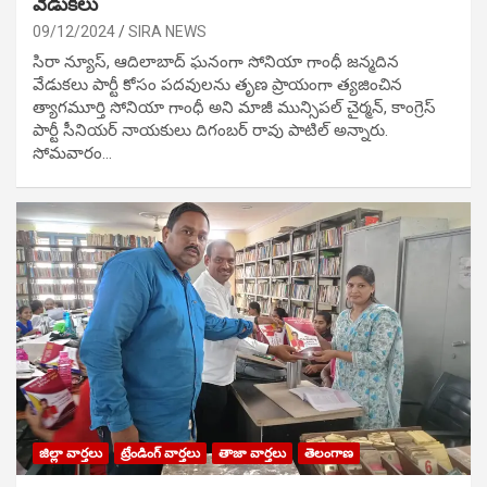
వేడుక‌లు
09/12/2024
SIRA NEWS
సిరా న్యూస్, ఆదిలాబాద్ ఘ‌నంగా సోనియా గాంధీ జ‌న్మ‌దిన
వేడుక‌లు పార్టీ కోసం ప‌ద‌వుల‌ను తృణ ప్రాయంగా త్య‌జించిన
త్యాగమూర్తి సోనియా గాంధీ అని మాజీ మున్సిప‌ల్ చైర్మ‌న్, కాంగ్రెస్
పార్టీ సీనియ‌ర్ నాయ‌కులు దిగంబ‌ర్ రావు పాటిల్ అన్నారు.
సోమవారం…
జిల్లా వార్తలు
ట్రేండింగ్ వార్తలు
తాజా వార్తలు
తెలంగాణ