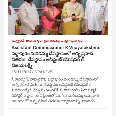
ఆంధ్రప్రదేశ్
తాజా వార్తలు
ప్రజా సమస్యలు
ప్రముఖ వార్తలు
Assistant Commissioner K Vijayalakshmi:
పెద్దాపురం మరిడమ్మ దేవస్థానంలో అన్న ప్రసాద
వితరణ :దేవస్థానం అసిస్టెంట్ కమిషనర్ కే
విజయలక్ష్మి
15/11/2024
SIRA NEWS
సిరాన్యూస్, సామర్లకోట పెద్దాపురం మరిడమ్మ దేవస్థానంలో
అన్న ప్రసాద వితరణ :దేవస్థానం అసిస్టెంట్ కమిషనర్ కే
విజయలక్ష్మి * చెక్కును అందజేసిన సామర్లకోట సిరాన్యూస్
రిపోర్టర్ పెద్దాపురం పట్టణంలో వెలసిన మరిటమ్మ అమ్మవారి
ఆలయంలో అన్న ప్రసాద వితరణ కార్యక్రమాన్ని శుక్రవారం…