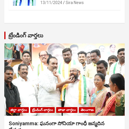
13/11/2024
Sira News
ట్రేండింగ్ వార్తలు
జిల్లా వార్తలు
ట్రేండింగ్ వార్తలు
తాజా వార్తలు
తెలంగాణ
Soniyamma: ఘ‌నంగా సోనియా గాంధీ జ‌న్మ‌దిన