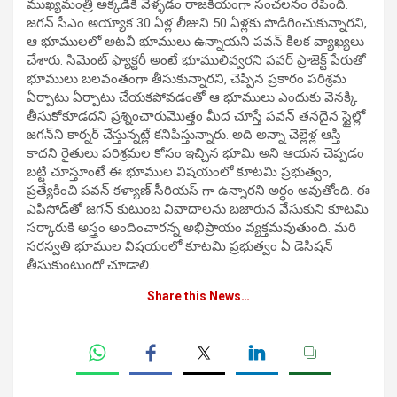
ముఖ్యమంత్రి అక్కడికి వెళ్ళడం రాజకీయంగా సంచలనం రేపింది.
జగన్ సీఎం అయ్యాక 30 ఏళ్ల లీజుని 50 ఏళ్లకు పొడిగించుకున్నారని,
ఆ భూములలో అటవీ భూములు ఉన్నాయని పవన్ కీలక వ్యాఖ్యలు
చేశారు. సిమెంట్ ఫ్యాక్టరీ అంటే భూములివ్వరని పవర్ ప్రాజెక్ట్ పేరుతో
భూములు బలవంతంగా తీసుకున్నారని, చెప్పిన ప్రకారం పరిశ్రమ
ఏర్పాటు ఏర్పాటు చేయకపోవడంతో ఆ భూములు ఎందుకు వెనక్కి
తీసుకోకూడదని ప్రశ్నించారుమొత్తం మీద చూస్తే పవన్ తనదైన స్టైల్లో
జగన్‌ని కార్నర్ చేస్తున్నట్లే కనిపిస్తున్నారు. అది అన్నా చెల్లెళ్ల ఆస్తి
కాదని రైతులు పరిశ్రమల కోసం ఇచ్చిన భూమి అని ఆయన చెప్పడం
బట్టి చూస్తూంటే ఈ భూముల విషయంలో కూటమి ప్రభుత్వం,
ప్రత్యేకించి పవన్ కళ్యాణ్ సీరియస్ గా ఉన్నారని అర్ధం అవుతోంది. ఈ
ఎపిసోడ్‌తో జగన్ కుటుంబ వివాదాలను బజారున వేసుకుని కూటమి
సర్కారుకి అస్త్రం అందించారన్న అభిప్రాయం వ్యక్తమవుతుంది. మరి
సరస్వతి భూముల విషయంలో కూటమి ప్రభుత్వం ఏ డెసిషన్
తీసుకుంటుందో చూడాలి.
Share this News…