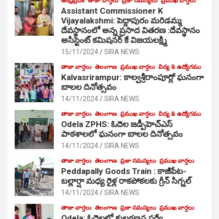
ఆంధ్రప్రదేశ్
తాజా వార్తలు
ప్రజా సమస్యలు
ప్రముఖ వార్తలు
Assistant Commissioner K
Vijayalakshmi: పెద్దాపురం మరిడమ్మ
దేవస్థానంలో అన్న ప్రసాద వితరణ :దేవస్థానం
అసిస్టెంట్ కమిషనర్ కే విజయలక్ష్మి
15/11/2024
SIRA NEWS
తాజా వార్తలు
తెలంగాణ
ప్రముఖ వార్తలు
విద్య & ఉద్యోగము
Kalvasrirampur: కాల్వశ్రీరాంపూర్లో ఘనంగా
బాలల దినోత్సవం
14/11/2024
SIRA NEWS
తాజా వార్తలు
తెలంగాణ
ప్రముఖ వార్తలు
విద్య & ఉద్యోగము
Odela ZPHS: ఓదెల జ‌డ్పీహెచ్ఎస్
పాఠ‌శాల‌లో ఘనంగా బాలల దినోత్సవం
14/11/2024
SIRA NEWS
తాజా వార్తలు
తెలంగాణ
ప్రజా సమస్యలు
ప్రముఖ వార్తలు
Peddapally Goods Train : కాజీపేట-
బల్లార్షా మధ్య రైళ్ల రాకపోకలకు గ్రీన్ సిగ్నల్
14/11/2024
SIRA NEWS
తాజా వార్తలు
తెలంగాణ
ప్రజా సమస్యలు
ప్రముఖ వార్తలు
Odela: ఓదెలలో కులగణన సర్వే