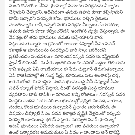
నుంచి కొనుగోలు చేసిన భూముల్లో సిమెంటు పరిశ్రమను ఏర్పాటు
చేస్తామని చెప్పారని, అదేవిధంగా తమకు ఉపాధి కూడా కల్పిస్తామని
హామీ ఇచ్చారని సరస్వతి కోసం భూములు ఇచ్చిన రైతులు
చెబుతున్నారు. కానీ, ఇప్పటి వరకు పరిశ్రమ ఏర్పాటు చేయకపోగా,
తమకు ఉపాధి కూడా కల్పించలేదని ఆందోళన వ్యక్తం చేస్తున్నారు. ఈ
నేపథ్యంలో తమ భూములు తమకు ఇచ్చేయాలని వారు
పట్టుబడుతున్నారు. ఆ క్రమంలో తాజాగా డిప్యూటీ సీఎం పవన్
కళ్యాణ్ ఆ భూములను సందర్శించి భారీ స్కాం జరిగిందని
ప్రకటించడం సంచనలంగా మారిందిసరస్వతి పవర్ ఇండస్ట్రియల్
ప్రైవేట్ లిమిటెడ్.. ఈ పేరు ఇంతకుముందు ఎవరికీ పెద్దగా తెలియదు.
కానీ ఇప్పుడు ఏపీ రాజకీయాలు ఈ పేరు చుట్టూనే తిరుగుతున్నాయి.
ఏపీ రాజకీయాల్లో ఈ సంస్థ షేర్లు, భూములు, పలు అంశాలపై చర్చ
జరుగుతోంది. ఈ సంస్థకు చెందిన భూములపై ఏపీ డిప్యూటీ సీఎం
పవన్ కల్యాణ్ ఫోకస్ పెట్టారు. దీంతో సరస్వతి సంస్థ భూముల
వ్యవహారం హాట్ టాపిక్ గా మారింది.కొన్ని రోజులుగా సరస్వతి పవర్
సంస్థకు చెందిన 1515 ఎకరాల భూముల్లో ప్రకృతి సంపద, వాగులు,
వంకలు, కొండ భూములు ఉన్నాయనే ప్రచారం జరుగుతోంది. ఈ
విషయం డిప్యూటీ సీఎం పవన్ కల్యాణ్ దృష్టికి వెళ్లడంతో ఇప్పుడు
సరస్వతి భూములపై ఫోకస్ పెట్టారు. సరస్వతి పవర్ భూముల్లో
అటవీ భూములు ఏమేరకు ఉన్నాయి? జల వనరులు ఉన్నాయా?
ఉంటే పర్యావరణ అనుమతులు ఏ విధంగా పొందారు అనే దానిపై