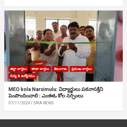
జిల్లా వార్తలు
తాజా వార్తలు
తెలంగాణ
ప్రముఖ వార్తలు
విద్య & ఉద్యోగము
MEO kola Narsimulu: విద్యార్థులు పఠ‌నాసక్తిని
పెంపొందించాలి : ఎంఈఓ కోల నర్సింలు
07/11/2024
SIRA NEWS