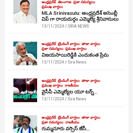
ఆంధ్రప్రదేశ్
తెలంగాణ
ప్రజా సమస్యలు
ప్రముఖ వార్తలు
MLA Srinivasulu: ఆంధ్రప్రదేశ్ అసెంబ్లీ
విప్ గా రాయదుర్గం ఎమ్మెల్యే శ్రీనివాసులు
13/11/2024
SIRA NEWS
ఆంధ్రప్రదేశ్
ట్రేండింగ్ వార్తలు
తాజా వార్తలు
ప్రజా సమస్యలు
ప్రముఖ వార్తలు
విజయసాయిరెడ్డికి ఎందుకంత ప్రేమ
13/11/2024
Sira News
ఆంధ్రప్రదేశ్
ట్రేండింగ్ వార్తలు
తాజా వార్తలు
ప్రముఖ వార్తలు
రాజకీయం
వైసీపీ ఎమ్మెల్యేల యూ టర్న్…
13/11/2024
Sira News
ఆంధ్రప్రదేశ్
ట్రేండింగ్ వార్తలు
తాజా వార్తలు
ప్రజా సమస్యలు
రాజకీయం
గుమ్మనూరు వర్సెస్ జేసీ…