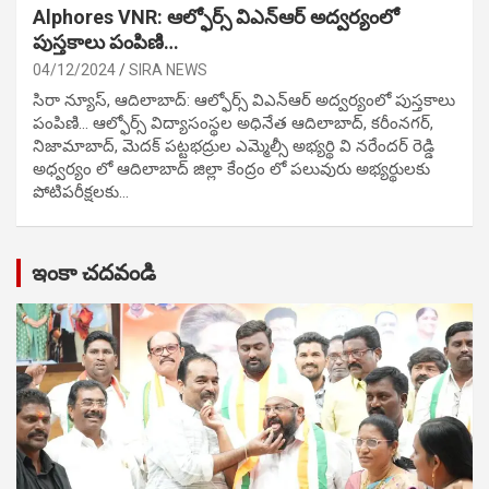
Alphores VNR: ఆల్ఫోర్స్ విఎన్ఆర్ అద్వర్యంలో
పుస్తకాలు పంపిణి…
04/12/2024
SIRA NEWS
సిరా న్యూస్, ఆదిలాబాద్: ఆల్ఫోర్స్ విఎన్ఆర్ అద్వర్యంలో పుస్తకాలు
పంపిణి… ఆల్ఫోర్స్ విద్యాసంస్థల అధినేత ఆదిలాబాద్, కరీంనగర్,
నిజామాబాద్, మెదక్ పట్టభద్రుల ఎమ్మెల్సీ అభ్యర్థి వి నరేందర్ రెడ్డి
అధ్వర్యం లో ఆదిలాబాద్ జిల్లా కేంద్రం లో పలువురు అభ్యర్థులకు
పోటిప‌రీక్ష‌ల‌కు…
ఇంకా చదవండి