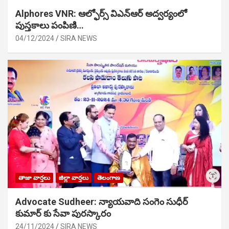
Alphores VNR: ఆల్ఫోర్స్ విఎన్ఆర్ అద్వర్యంలో
పుస్తకాలు పంపిణి…
04/12/2024
SIRA NEWS
తాజా వార్తలు
జిల్లా వార్తలు
తెలంగాణ
Advocate Sudheer: న్యాయవాది సంగెం సుధీర్
కుమార్ కు సేవా పురస్కారం
24/11/2024
SIRA NEWS