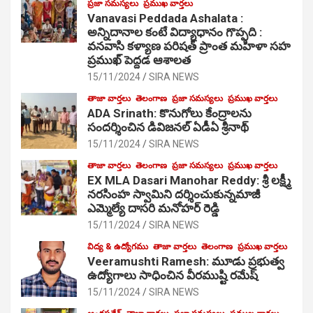
ప్రజా సమస్యలు
ప్రముఖ వార్తలు
Vanavasi Peddada Ashalata :
అన్నిదానాల కంటే విద్యాధానం గొప్పది :
వనవాసి కళ్యాణ పరిషత్ ప్రాంత మహిళా సహ
ప్రముఖ్ పెద్దడ ఆశాలత
15/11/2024
SIRA NEWS
తాజా వార్తలు
తెలంగాణ
ప్రజా సమస్యలు
ప్రముఖ వార్తలు
ADA Srinath: కొనుగోలు కేంద్రాల‌ను
సంద‌ర్శించిన డివిజనల్ ఏడీఏ శ్రీనాథ్
15/11/2024
SIRA NEWS
తాజా వార్తలు
తెలంగాణ
ప్రజా సమస్యలు
ప్రముఖ వార్తలు
EX MLA Dasari Manohar Reddy: శ్రీ లక్ష్మీ
నరసింహ స్వామిని దర్శించుకున్నమాజీ
ఎమ్మెల్యే దాసరి మనోహర్ రెడ్డి
15/11/2024
SIRA NEWS
విద్య & ఉద్యోగము
తాజా వార్తలు
తెలంగాణ
ప్రముఖ వార్తలు
Veeramushti Ramesh: మూడు ప్రభుత్వ
ఉద్యోగాలు సాధించిన వీరముష్టి రమేష్
15/11/2024
SIRA NEWS