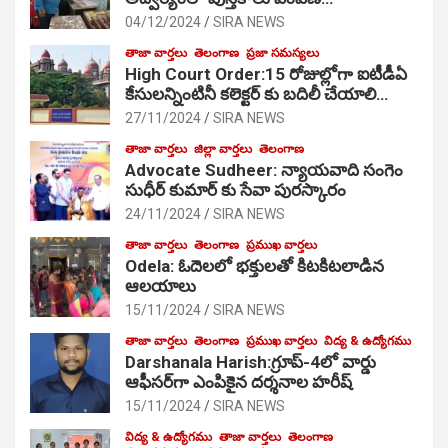
04/12/2024
SIRA NEWS
తాజా వార్తలు
తెలంగాణ
ప్రజా సమస్యలు
High Court Order:15 రోజుల్లోగా ఐటీడీఏ
కేసులన్నింటినీ కలెక్టర్ కు బదిలీ చేయాలి…
27/11/2024
SIRA NEWS
తాజా వార్తలు
జిల్లా వార్తలు
తెలంగాణ
Advocate Sudheer: న్యాయవాది సంగెం
సుధీర్ కుమార్ కు సేవా పురస్కారం
24/11/2024
SIRA NEWS
తాజా వార్తలు
తెలంగాణ
ప్రముఖ వార్తలు
Odela: ఓదెల‌లో భక్తులతో కిటకిటలాడిన
ఆల‌యాలు
15/11/2024
SIRA NEWS
తాజా వార్తలు
తెలంగాణ
ప్రముఖ వార్తలు
విద్య & ఉద్యోగము
Darshanala Harish:గ్రూప్-4లో వార్డు
ఆఫీసర్‌గా ఎంపికైన దర్శనాల హరీష్
15/11/2024
SIRA NEWS
విద్య & ఉద్యోగము
తాజా వార్తలు
తెలంగాణ