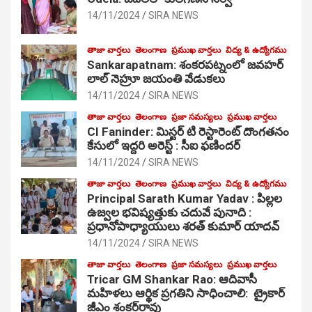
14/11/2024
SIRA NEWS
తాజా వార్తలు
తెలంగాణ
ప్రముఖ వార్తలు
విద్య & ఉద్యోగము
Sankarapatnam: శంకరపట్నంలో జవహర్
లాల్ నెహ్రూ జయంతి వేడుకలు
14/11/2024
SIRA NEWS
తాజా వార్తలు
తెలంగాణ
ప్రజా సమస్యలు
ప్రముఖ వార్తలు
CI Faninder: మిస్టర్ టి రెస్టారెంట్ దొంగతనం
కేసులో ఇద్దరి అరెస్ట్ : సీఐ ఫణిందర్
14/11/2024
SIRA NEWS
తాజా వార్తలు
తెలంగాణ
ప్రముఖ వార్తలు
విద్య & ఉద్యోగము
Principal Sarath Kumar Yadav : పిల్లల
ఉజ్వల భవిష్యత్తుకు చదువే పునాది :
ప్రధానోపాధ్యాయులు శరత్ కుమార్ యాదవ్
14/11/2024
SIRA NEWS
తాజా వార్తలు
తెలంగాణ
ప్రజా సమస్యలు
ప్రముఖ వార్తలు
Tricar GM Shankar Rao: ఆదివాసీ
మహిళలు ఆర్థిక ప్రగతిని సాధించాలి: ట్రైకార్
జీఎం శంకర్‌రావు