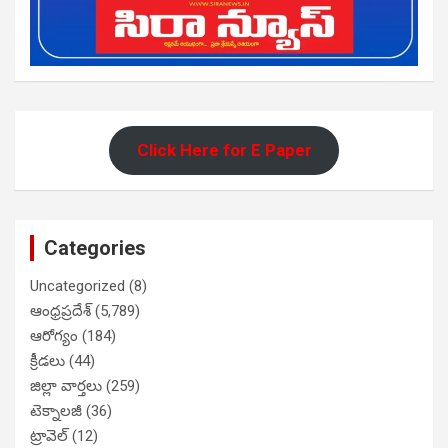
Click Here for E Paper
Categories
Uncategorized
(8)
ఆంధ్రప్రదేశ్
(5,789)
ఆరోగ్యం
(184)
క్రీడలు
(44)
జిల్లా వార్తలు
(259)
టెక్నాలజీ
(36)
ట్రావెల్
(12)