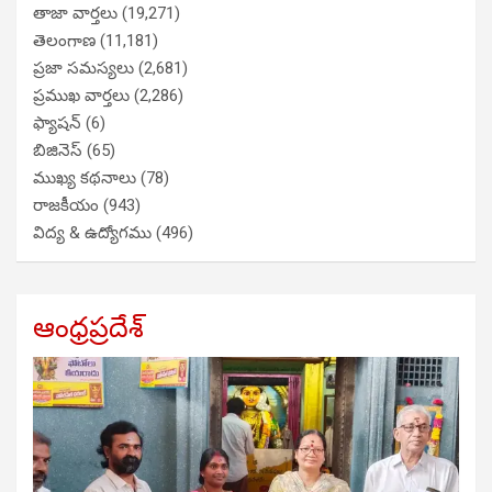
తాజా వార్తలు
(19,271)
తెలంగాణ
(11,181)
ప్రజా సమస్యలు
(2,681)
ప్రముఖ వార్తలు
(2,286)
ఫ్యాషన్
(6)
బిజినెస్
(65)
ముఖ్య కథనాలు
(78)
రాజకీయం
(943)
విద్య & ఉద్యోగము
(496)
ఆంధ్రప్రదేశ్