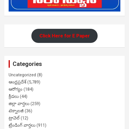
Click Here for E Paper
Categories
Uncategorized
(8)
ఆంధ్రప్రదేశ్
(5,789)
ఆరోగ్యం
(184)
క్రీడలు
(44)
జిల్లా వార్తలు
(259)
టెక్నాలజీ
(36)
ట్రావెల్
(12)
ట్రేండింగ్ వార్తలు
(911)