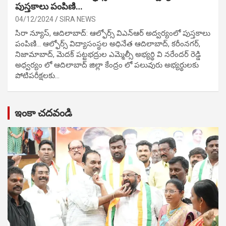
పుస్తకాలు పంపిణి…
04/12/2024
SIRA NEWS
సిరా న్యూస్, ఆదిలాబాద్: ఆల్ఫోర్స్ విఎన్ఆర్ అద్వర్యంలో పుస్తకాలు
పంపిణి… ఆల్ఫోర్స్ విద్యాసంస్థల అధినేత ఆదిలాబాద్, కరీంనగర్,
నిజామాబాద్, మెదక్ పట్టభద్రుల ఎమ్మెల్సీ అభ్యర్థి వి నరేందర్ రెడ్డి
అధ్వర్యం లో ఆదిలాబాద్ జిల్లా కేంద్రం లో పలువురు అభ్యర్థులకు
పోటిప‌రీక్ష‌ల‌కు…
ఇంకా చదవండి