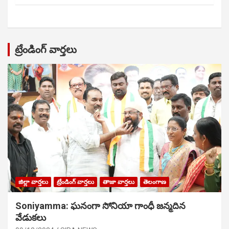
ట్రేండింగ్ వార్తలు
జిల్లా వార్తలు
ట్రేండింగ్ వార్తలు
తాజా వార్తలు
తెలంగాణ
Soniyamma: ఘ‌నంగా సోనియా గాంధీ జ‌న్మ‌దిన
వేడుక‌లు