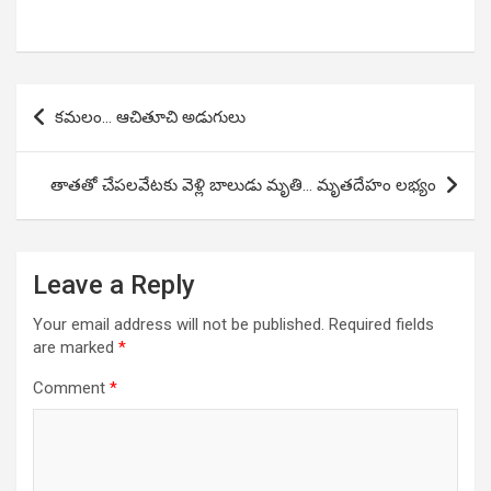
Post
కమలం… ఆచితూచి అడుగులు
navigation
తాతతో చేపలవేటకు వెళ్లి బాలుడు మృతి… మృతదేహం లభ్యం
Leave a Reply
Your email address will not be published.
Required fields
are marked
*
Comment
*