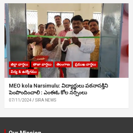
జిల్లా వార్తలు
తాజా వార్తలు
తెలంగాణ
ప్రముఖ వార్తలు
విద్య & ఉద్యోగము
MEO kola Narsimulu: విద్యార్థులు పఠ‌నాసక్తిని
పెంపొందించాలి : ఎంఈఓ కోల నర్సింలు
07/11/2024
SIRA NEWS
Our Mission