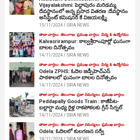
Vijayalakshmi: పెద్దాపురం మరిడమ్మ
దేవస్థానంలో అన్న ప్రసాద వితరణ :దేవస్థానం
అసిస్టెంట్ కమిషనర్ కే విజయలక్ష్మి
15/11/2024
SIRA NEWS
తాజా వార్తలు
తెలంగాణ
ప్రముఖ వార్తలు
విద్య & ఉద్యోగము
Kalvasrirampur: కాల్వశ్రీరాంపూర్లో ఘనంగా
బాలల దినోత్సవం
14/11/2024
SIRA NEWS
తాజా వార్తలు
తెలంగాణ
ప్రముఖ వార్తలు
విద్య & ఉద్యోగము
Odela ZPHS: ఓదెల జ‌డ్పీహెచ్ఎస్
పాఠ‌శాల‌లో ఘనంగా బాలల దినోత్సవం
14/11/2024
SIRA NEWS
తాజా వార్తలు
తెలంగాణ
ప్రజా సమస్యలు
ప్రముఖ వార్తలు
Peddapally Goods Train : కాజీపేట-
బల్లార్షా మధ్య రైళ్ల రాకపోకలకు గ్రీన్ సిగ్నల్
14/11/2024
SIRA NEWS
తాజా వార్తలు
తెలంగాణ
ప్రజా సమస్యలు
ప్రముఖ వార్తలు
Odela: ఓదెలలో కులగణన సర్వే
14/11/2024
SIRA NEWS