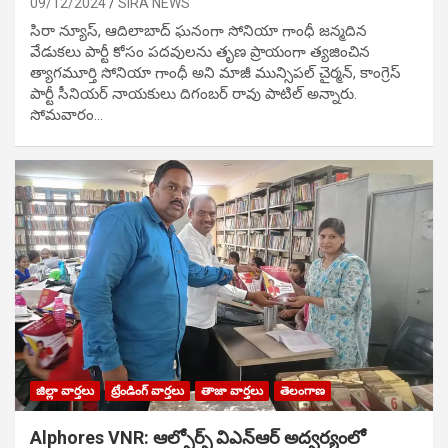
09/12/2024
SIRA NEWS
సిరా న్యూస్, ఆదిలాబాద్ ఘ‌నంగా సోనియా గాంధీ జ‌న్మ‌దిన
వేడుక‌లు పార్టీ కోసం ప‌ద‌వుల‌ను తృణ ప్రాయంగా త్య‌జించిన
త్యాగమూర్తి సోనియా గాంధీ అని మాజీ మున్సిప‌ల్ చైర్మ‌న్, కాంగ్రెస్
పార్టీ సీనియ‌ర్ నాయ‌కులు దిగంబ‌ర్ రావు పాటిల్ అన్నారు.
సోమవారం…
జిల్లా వార్తలు
ట్రేండింగ్ వార్తలు
తాజా వార్తలు
తెలంగాణ
Alphores VNR: ఆల్ఫోర్స్ విఎన్ఆర్ అద్వర్యంలో