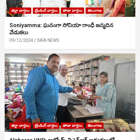
జిల్లా వార్తలు
ట్రేండింగ్ వార్తలు
తాజా వార్తలు
తెలంగాణ
Soniyamma: ఘ‌నంగా సోనియా గాంధీ జ‌న్మ‌దిన
వేడుక‌లు
09/12/2024
SIRA NEWS
జిల్లా వార్తలు
ట్రేండింగ్ వార్తలు
తాజా వార్తలు
తెలంగాణ