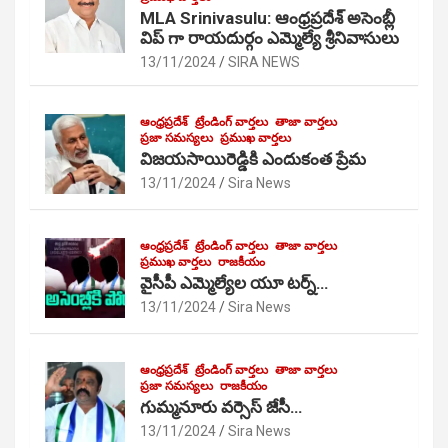
MLA Srinivasulu: ఆంధ్రప్రదేశ్ అసెంబ్లీ
విప్ గా రాయదుర్గం ఎమ్మెల్యే శ్రీనివాసులు
13/11/2024
SIRA NEWS
ఆంధ్రప్రదేశ్
ట్రేండింగ్ వార్తలు
తాజా వార్తలు
ప్రజా సమస్యలు
ప్రముఖ వార్తలు
విజయసాయిరెడ్డికి ఎందుకంత ప్రేమ
13/11/2024
Sira News
ఆంధ్రప్రదేశ్
ట్రేండింగ్ వార్తలు
తాజా వార్తలు
ప్రముఖ వార్తలు
రాజకీయం
వైసీపీ ఎమ్మెల్యేల యూ టర్న్…
13/11/2024
Sira News
ఆంధ్రప్రదేశ్
ట్రేండింగ్ వార్తలు
తాజా వార్తలు
ప్రజా సమస్యలు
రాజకీయం
గుమ్మనూరు వర్సెస్ జేసీ…
13/11/2024
Sira News