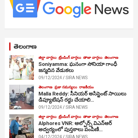
తెలంగాణ
జిల్లా వార్తలు
ట్రేండింగ్ వార్తలు
తాజా వార్తలు
తెలంగాణ
Soniyamma: ఘ‌నంగా సోనియా గాంధీ
జ‌న్మ‌దిన వేడుక‌లు
09/12/2024
SIRA NEWS
తెలంగాణ
ప్రజా సమస్యలు
రాజకీయం
Malla Reddy: సీనియర్ అసిస్టెంట్ సాయిలు
డిప్యూటేషన్ రద్దు చేయాలి…
09/12/2024
SIRA NEWS
జిల్లా వార్తలు
ట్రేండింగ్ వార్తలు
తాజా వార్తలు
తెలంగాణ
Alphores VNR: ఆల్ఫోర్స్ విఎన్ఆర్
అద్వర్యంలో పుస్తకాలు పంపిణి…
04/12/2024
SIRA NEWS