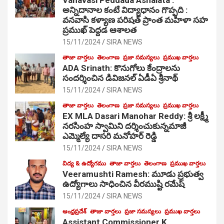
అన్నిదానాల కంటే విద్యాధానం గొప్పది :
వనవాసి కళ్యాణ పరిషత్ ప్రాంత మహిళా సహ
ప్రముఖ్ పెద్దడ ఆశాలత
15/11/2024
SIRA NEWS
తాజా వార్తలు
తెలంగాణ
ప్రజా సమస్యలు
ప్రముఖ వార్తలు
ADA Srinath: కొనుగోలు కేంద్రాల‌ను
సంద‌ర్శించిన డివిజనల్ ఏడీఏ శ్రీనాథ్
15/11/2024
SIRA NEWS
తాజా వార్తలు
తెలంగాణ
ప్రజా సమస్యలు
ప్రముఖ వార్తలు
EX MLA Dasari Manohar Reddy: శ్రీ లక్ష్మీ
నరసింహ స్వామిని దర్శించుకున్నమాజీ
ఎమ్మెల్యే దాసరి మనోహర్ రెడ్డి
15/11/2024
SIRA NEWS
విద్య & ఉద్యోగము
తాజా వార్తలు
తెలంగాణ
ప్రముఖ వార్తలు
Veeramushti Ramesh: మూడు ప్రభుత్వ
ఉద్యోగాలు సాధించిన వీరముష్టి రమేష్
15/11/2024
SIRA NEWS
ఆంధ్రప్రదేశ్
తాజా వార్తలు
ప్రజా సమస్యలు
ప్రముఖ వార్తలు
Assistant Commissioner K