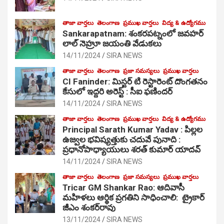
తాజా వార్తలు
తెలంగాణ
ప్రముఖ వార్తలు
విద్య & ఉద్యోగము
Sankarapatnam: శంకరపట్నంలో జవహర్
లాల్ నెహ్రూ జయంతి వేడుకలు
14/11/2024
SIRA NEWS
తాజా వార్తలు
తెలంగాణ
ప్రజా సమస్యలు
ప్రముఖ వార్తలు
CI Faninder: మిస్టర్ టి రెస్టారెంట్ దొంగతనం
కేసులో ఇద్దరి అరెస్ట్ : సీఐ ఫణిందర్
14/11/2024
SIRA NEWS
తాజా వార్తలు
తెలంగాణ
ప్రముఖ వార్తలు
విద్య & ఉద్యోగము
Principal Sarath Kumar Yadav : పిల్లల
ఉజ్వల భవిష్యత్తుకు చదువే పునాది :
ప్రధానోపాధ్యాయులు శరత్ కుమార్ యాదవ్
14/11/2024
SIRA NEWS
తాజా వార్తలు
తెలంగాణ
ప్రజా సమస్యలు
ప్రముఖ వార్తలు
Tricar GM Shankar Rao: ఆదివాసీ
మహిళలు ఆర్థిక ప్రగతిని సాధించాలి: ట్రైకార్
జీఎం శంకర్‌రావు
13/11/2024
SIRA NEWS