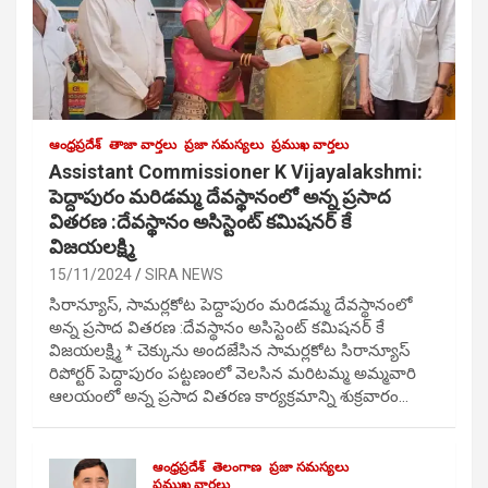
ఆంధ్రప్రదేశ్
తాజా వార్తలు
ప్రజా సమస్యలు
ప్రముఖ వార్తలు
Assistant Commissioner K Vijayalakshmi:
పెద్దాపురం మరిడమ్మ దేవస్థానంలో అన్న ప్రసాద
వితరణ :దేవస్థానం అసిస్టెంట్ కమిషనర్ కే
విజయలక్ష్మి
15/11/2024
SIRA NEWS
సిరాన్యూస్, సామర్లకోట పెద్దాపురం మరిడమ్మ దేవస్థానంలో
అన్న ప్రసాద వితరణ :దేవస్థానం అసిస్టెంట్ కమిషనర్ కే
విజయలక్ష్మి * చెక్కును అందజేసిన సామర్లకోట సిరాన్యూస్
రిపోర్టర్ పెద్దాపురం పట్టణంలో వెలసిన మరిటమ్మ అమ్మవారి
ఆలయంలో అన్న ప్రసాద వితరణ కార్యక్రమాన్ని శుక్రవారం…
ఆంధ్రప్రదేశ్
తెలంగాణ
ప్రజా సమస్యలు
ప్రముఖ వార్తలు