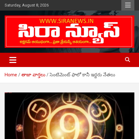
Skip
Saturday, August 8, 2026
to
content
Telugu Online News Daily
SIRA NEWS
Home
తాజా వార్తలు
సెంటిమెంట్ ఫాలో కానీ ఇద్దరు నేతలు