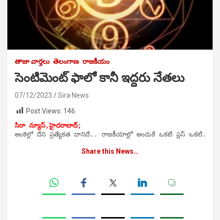
తాజా వార్తలు
తెలంగాణ
రాజకీయం
సెంటిమెంట్ ఫాలో కానీ ఇద్దరు నేతలు
07/12/2023
Sira News
Post Views:
146
సిరా న్యూస్,
హైదరాబాద్;
Share this News…