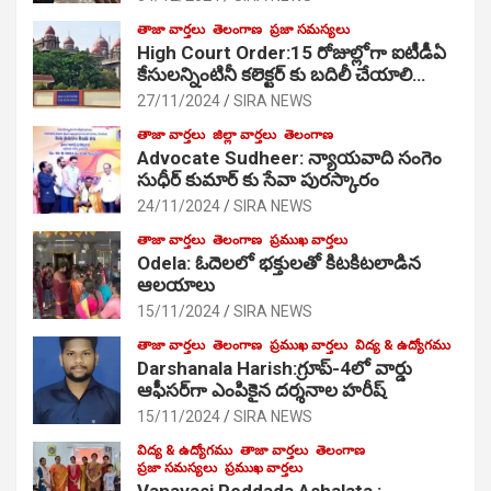
తాజా వార్తలు
తెలంగాణ
ప్రజా సమస్యలు
High Court Order:15 రోజుల్లోగా ఐటీడీఏ
కేసులన్నింటినీ కలెక్టర్ కు బదిలీ చేయాలి…
27/11/2024
SIRA NEWS
తాజా వార్తలు
జిల్లా వార్తలు
తెలంగాణ
Advocate Sudheer: న్యాయవాది సంగెం
సుధీర్ కుమార్ కు సేవా పురస్కారం
24/11/2024
SIRA NEWS
తాజా వార్తలు
తెలంగాణ
ప్రముఖ వార్తలు
Odela: ఓదెల‌లో భక్తులతో కిటకిటలాడిన
ఆల‌యాలు
15/11/2024
SIRA NEWS
తాజా వార్తలు
తెలంగాణ
ప్రముఖ వార్తలు
విద్య & ఉద్యోగము
Darshanala Harish:గ్రూప్-4లో వార్డు
ఆఫీసర్‌గా ఎంపికైన దర్శనాల హరీష్
15/11/2024
SIRA NEWS
విద్య & ఉద్యోగము
తాజా వార్తలు
తెలంగాణ
ప్రజా సమస్యలు
ప్రముఖ వార్తలు
Vanavasi Peddada Ashalata :