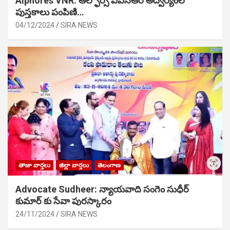
Alphores VNR: ఆల్ఫోర్స్ విఎన్ఆర్ అద్వర్యంలో
పుస్తకాలు పంపిణి…
04/12/2024
SIRA NEWS
తాజా వార్తలు
జిల్లా వార్తలు
తెలంగాణ
Advocate Sudheer: న్యాయవాది సంగెం సుధీర్
కుమార్ కు సేవా పురస్కారం
24/11/2024
SIRA NEWS