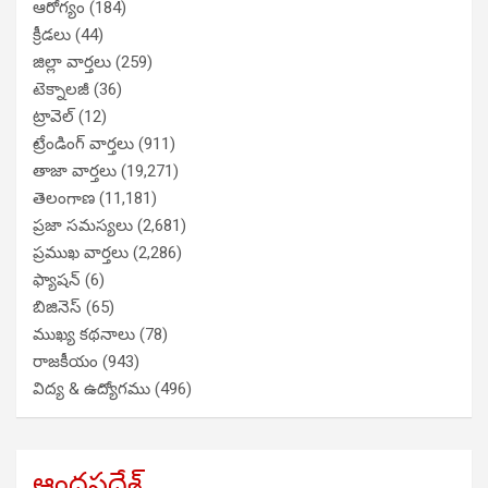
ఆరోగ్యం
(184)
క్రీడలు
(44)
జిల్లా వార్తలు
(259)
టెక్నాలజీ
(36)
ట్రావెల్
(12)
ట్రేండింగ్ వార్తలు
(911)
తాజా వార్తలు
(19,271)
తెలంగాణ
(11,181)
ప్రజా సమస్యలు
(2,681)
ప్రముఖ వార్తలు
(2,286)
ఫ్యాషన్
(6)
బిజినెస్
(65)
ముఖ్య కథనాలు
(78)
రాజకీయం
(943)
విద్య & ఉద్యోగము
(496)
ఆంధ్రప్రదేశ్