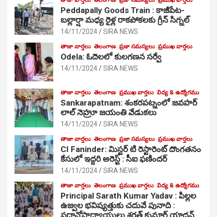
Peddapally Goods Train : కాజీపేట-
బల్లార్షా మధ్య రైళ్ల రాకపోకలకు గ్రీన్ సిగ్నల్
14/11/2024
SIRA NEWS
తాజా వార్తలు
తెలంగాణ
ప్రజా సమస్యలు
ప్రముఖ వార్తలు
Odela: ఓదెలలో కులగణన సర్వే
14/11/2024
SIRA NEWS
తాజా వార్తలు
తెలంగాణ
ప్రముఖ వార్తలు
విద్య & ఉద్యోగము
Sankarapatnam: శంకరపట్నంలో జవహర్
లాల్ నెహ్రూ జయంతి వేడుకలు
14/11/2024
SIRA NEWS
తాజా వార్తలు
తెలంగాణ
ప్రజా సమస్యలు
ప్రముఖ వార్తలు
CI Faninder: మిస్టర్ టి రెస్టారెంట్ దొంగతనం
కేసులో ఇద్దరి అరెస్ట్ : సీఐ ఫణిందర్
14/11/2024
SIRA NEWS
తాజా వార్తలు
తెలంగాణ
ప్రముఖ వార్తలు
విద్య & ఉద్యోగము
Principal Sarath Kumar Yadav : పిల్లల
ఉజ్వల భవిష్యత్తుకు చదువే పునాది :
ప్రధానోపాధ్యాయులు శరత్ కుమార్ యాదవ్