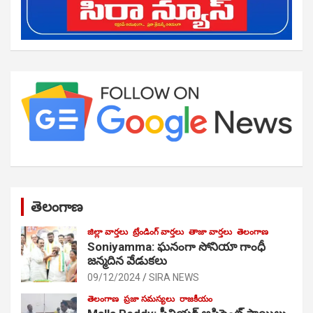
తెలంగాణ
జిల్లా వార్తలు
ట్రేండింగ్ వార్తలు
తాజా వార్తలు
తెలంగాణ
Soniyamma: ఘ‌నంగా సోనియా గాంధీ
జ‌న్మ‌దిన వేడుక‌లు
09/12/2024
SIRA NEWS
తెలంగాణ
ప్రజా సమస్యలు
రాజకీయం