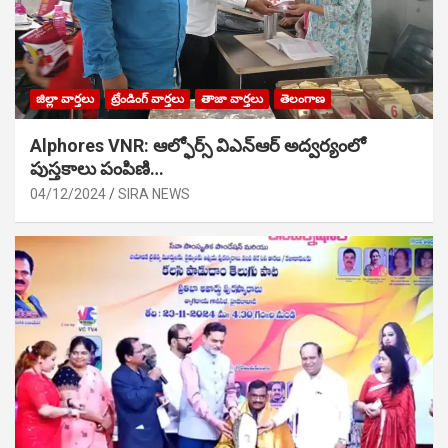
జిల్లా వార్తలు
ట్రేండింగ్ వార్తలు
తాజా వార్తలు
తెలంగాణ
Alphores VNR: ఆల్ఫోర్స్ విఎన్ఆర్ అద్వర్యంలో
పుస్తకాలు పంపిణి…
04/12/2024
SIRA NEWS