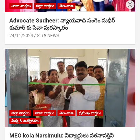
తాజా వార్తలు
జిల్లా వార్తలు
తెలంగాణ
Advocate Sudheer: న్యాయవాది సంగెం సుధీర్
కుమార్ కు సేవా పురస్కారం
24/11/2024
SIRA NEWS
జిల్లా వార్తలు
తాజా వార్తలు
తెలంగాణ
ప్రముఖ వార్తలు
విద్య & ఉద్యోగము
MEO kola Narsimulu: విద్యార్థులు పఠ‌నాసక్తిని