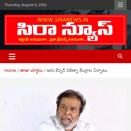
Skip
Thursday, August 6, 2026
to
content
Telugu Online News Daily
SIRA NEWS
Home
తాజా వార్తలు
ఆరు కేన్సర్ చికిత్సా కేంద్రాల ఏర్పాటు