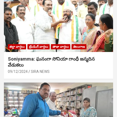
జిల్లా వార్తలు
ట్రేండింగ్ వార్తలు
తాజా వార్తలు
తెలంగాణ
Soniyamma: ఘ‌నంగా సోనియా గాంధీ జ‌న్మ‌దిన
వేడుక‌లు
09/12/2024
SIRA NEWS