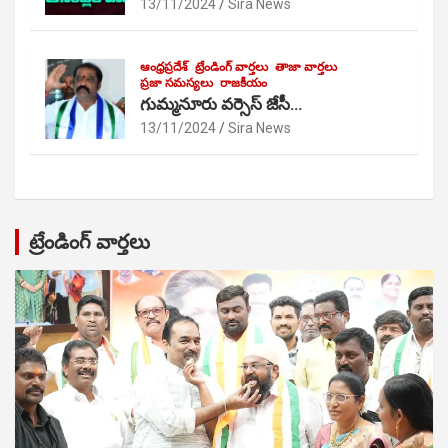
13/11/2024
Sira News
ఆంధ్రప్రదేశ్
ట్రేండింగ్ వార్తలు
తాజా వార్తలు
ప్రజా సమస్యలు
రాజకీయం
గుమ్మనూరు వర్సెస్ జేసీ…
13/11/2024
Sira News
ట్రేండింగ్ వార్తలు