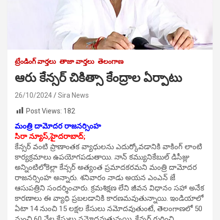
ట్రేండింగ్ వార్తలు
తాజా వార్తలు
తెలంగాణ
ఆరు కేన్సర్ చికిత్సా కేంద్రాల ఏర్పాటు
26/10/2024
Sira News
Post Views:
182
మంత్రి దామోదర రాజనర్సింహ
సిరా న్యూస్,హైదరాబాద్;
కేన్సర్ వంటి ప్రాణాంతక వ్యాధులను ఎదుర్కోవడానికి వాకింగ్ లాంటి
కార్యక్రమాలు ఉపయోగపడుతాయి. నాన్ కమ్యునికేబుల్ డిసీజ్లు
అన్నింటిలోకెల్లా కేన్సర్ అత్యంత ప్రమాదకరమని మంత్రి దామోదర
రాజనర్సింహ అన్నారు. శనివారం నాడు అయన ఎంఎన్ జే
ఆసుపత్రిని సందర్శించారు. క్రమశిక్షణ లేని జీవన విధానం సహా అనేక
కారణాలు ఈ వ్యాధి ప్రబలడానికి కారణమవుతున్నాయి. ఇండియాలో
ఏటా 14 నుంచి 15 లక్షల కేసులు నమోదవుతుంటే, తెలంగాణలో 50
నుంచి 60 వేల కేసులు నమోదవుతున్నయి. కేన్సర్ గురించి