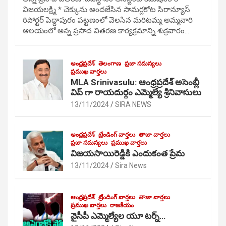
విజయలక్ష్మి * చెక్కును అందజేసిన సామర్లకోట సిరాన్యూస్
రిపోర్టర్ పెద్దాపురం పట్టణంలో వెలసిన మరిటమ్మ అమ్మవారి
ఆలయంలో అన్న ప్రసాద వితరణ కార్యక్రమాన్ని శుక్రవారం…
ఆంధ్రప్రదేశ్
తెలంగాణ
ప్రజా సమస్యలు
ప్రముఖ వార్తలు
MLA Srinivasulu: ఆంధ్రప్రదేశ్ అసెంబ్లీ
విప్ గా రాయదుర్గం ఎమ్మెల్యే శ్రీనివాసులు
13/11/2024
SIRA NEWS
ఆంధ్రప్రదేశ్
ట్రేండింగ్ వార్తలు
తాజా వార్తలు
ప్రజా సమస్యలు
ప్రముఖ వార్తలు
విజయసాయిరెడ్డికి ఎందుకంత ప్రేమ
13/11/2024
Sira News
ఆంధ్రప్రదేశ్
ట్రేండింగ్ వార్తలు
తాజా వార్తలు
ప్రముఖ వార్తలు
రాజకీయం
వైసీపీ ఎమ్మెల్యేల యూ టర్న్…