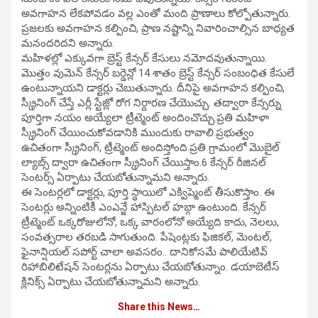
అవగాహన లేకపోవడం వల్ల ఎంతో మంది ప్రాణాలు కోల్పోతున్నారు.
ప్రజలకు అవగాహన కల్పించి, ప్రాణ నష్టాన్ని నివారించాల్సిన బాధ్యత
మనందరిదని అన్నారు.
మహిళల్లో ఎక్కువగా బ్రెస్ట్ కేన్సర్ కేసులు నమోదవుతున్నాయి.
మొత్తం వుమెన్ కేన్సర్ బర్డెన్లో 14 శాతం బ్రెస్ట్ కేన్సర్ సంబంధిత కేసులే
ఉంటున్నాయని డాక్టర్లు చెబుతున్నారు. దీనిపై అవగాహన కల్పించి,
స్క్రీనింగ్ చేస్తే ఎర్లీ స్టేజ్లో రోగ నిర్దారణ చేయొచ్చు. తద్వారా కేన్సర్ను
పూర్తిగా నయం అయ్యేలా ట్రీట్మెంట్ అందించొచ్చు.ప్రతి మహిళా
స్క్రీనింగ్ చేయించుకోవడానికి ముందుకు రావాలి.ప్రభుత్వం
ఉచితంగా స్క్రీనింగ్, ట్రీట్మెంట్ అందిస్తోంది.ప్రతి గ్రామంలో మొబైల్
ల్యాబ్స్ ద్వారా ఉచితంగా స్క్రీనింగ్ చేయిస్తాం.6 కేన్సర్ రీజినల్
సెంటర్స్ ఏర్పాటు చేయబోతున్నామని అన్నారు.
ఈ సెంటర్లలో డాక్టర్లు, పూర్తి స్థాయిలో ఎక్విప్మెంట్ తీసుకొస్తాం. ఈ
సెంటర్లు అన్నింటికీ ఎంఎన్జే హాస్పిటల్ హబ్గా ఉంటుంది. కేన్సర్
ట్రీట్మెంట్ ఒక్కరోజులోనో, ఒక్క వారంలోనో అయ్యేది కాదు, నెలలు,
సంవత్సరాల తరబడి సాగుతుంది. పేషెంట్లకు ఫిజికల్, మెంటల్,
ఫైనాన్షియల్ సపోర్ట్ చాలా అవసరం.. దానికోసమే పాలియేటివ్
రిహాబిలిటేషన్ సెంటర్లను ఏర్పాటు చేయబోతున్నాం. డయాబెటీస్
క్లినిక్స్ ఏర్పాటు చేయబోతున్నామని అన్నారు.
Share this News…