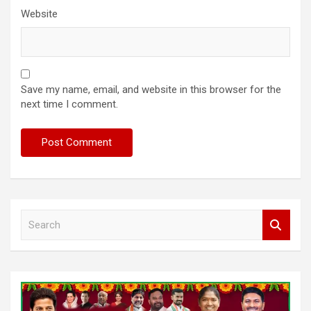
Website
Save my name, email, and website in this browser for the
next time I comment.
S
e
a
r
c
h