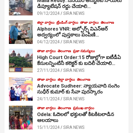
Malla Reddy: సీనియర్ అసిస్టెంట్ సాయిలు
డిప్యూటేషన్ రద్దు చేయాలి…
09/12/2024
SIRA NEWS
జిల్లా వార్తలు
ట్రేండింగ్ వార్తలు
తాజా వార్తలు
తెలంగాణ
Alphores VNR: ఆల్ఫోర్స్ విఎన్ఆర్
అద్వర్యంలో పుస్తకాలు పంపిణి…
04/12/2024
SIRA NEWS
తాజా వార్తలు
తెలంగాణ
ప్రజా సమస్యలు
High Court Order:15 రోజుల్లోగా ఐటీడీఏ
కేసులన్నింటినీ కలెక్టర్ కు బదిలీ చేయాలి…
27/11/2024
SIRA NEWS
తాజా వార్తలు
జిల్లా వార్తలు
తెలంగాణ
Advocate Sudheer: న్యాయవాది సంగెం
సుధీర్ కుమార్ కు సేవా పురస్కారం
24/11/2024
SIRA NEWS
తాజా వార్తలు
తెలంగాణ
ప్రముఖ వార్తలు
Odela: ఓదెల‌లో భక్తులతో కిటకిటలాడిన
ఆల‌యాలు
15/11/2024
SIRA NEWS