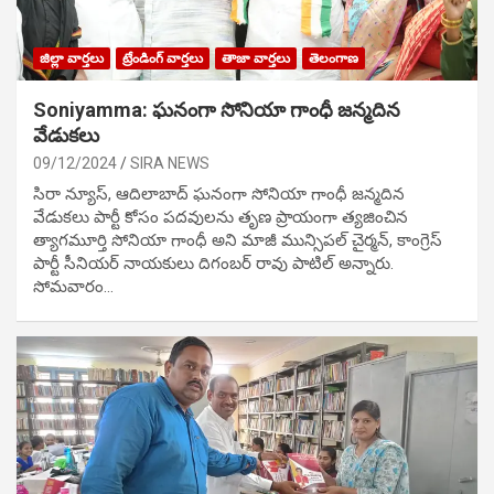
జిల్లా వార్తలు
ట్రేండింగ్ వార్తలు
తాజా వార్తలు
తెలంగాణ
Soniyamma: ఘ‌నంగా సోనియా గాంధీ జ‌న్మ‌దిన
వేడుక‌లు
09/12/2024
SIRA NEWS
సిరా న్యూస్, ఆదిలాబాద్ ఘ‌నంగా సోనియా గాంధీ జ‌న్మ‌దిన
వేడుక‌లు పార్టీ కోసం ప‌ద‌వుల‌ను తృణ ప్రాయంగా త్య‌జించిన
త్యాగమూర్తి సోనియా గాంధీ అని మాజీ మున్సిప‌ల్ చైర్మ‌న్, కాంగ్రెస్
పార్టీ సీనియ‌ర్ నాయ‌కులు దిగంబ‌ర్ రావు పాటిల్ అన్నారు.
సోమవారం…