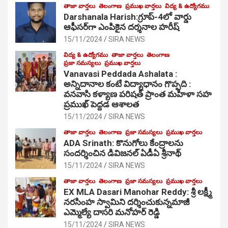
తాజా వార్తలు
తెలంగాణ
ప్రముఖ వార్తలు
విద్య & ఉద్యోగము
Darshanala Harish:గ్రూప్-4లో వార్డు
ఆఫీసర్‌గా ఎంపికైన దర్శనాల హరీష్
15/11/2024
SIRA NEWS
విద్య & ఉద్యోగము
తాజా వార్తలు
తెలంగాణ
ప్రజా సమస్యలు
ప్రముఖ వార్తలు
Vanavasi Peddada Ashalata :
అన్నిదానాల కంటే విద్యాధానం గొప్పది :
వనవాసి కళ్యాణ పరిషత్ ప్రాంత మహిళా సహ
ప్రముఖ్ పెద్దడ ఆశాలత
15/11/2024
SIRA NEWS
తాజా వార్తలు
తెలంగాణ
ప్రజా సమస్యలు
ప్రముఖ వార్తలు
ADA Srinath: కొనుగోలు కేంద్రాల‌ను
సంద‌ర్శించిన డివిజనల్ ఏడీఏ శ్రీనాథ్
15/11/2024
SIRA NEWS
తాజా వార్తలు
తెలంగాణ
ప్రజా సమస్యలు
ప్రముఖ వార్తలు
EX MLA Dasari Manohar Reddy: శ్రీ లక్ష్మీ
నరసింహ స్వామిని దర్శించుకున్నమాజీ
ఎమ్మెల్యే దాసరి మనోహర్ రెడ్డి
15/11/2024
SIRA NEWS