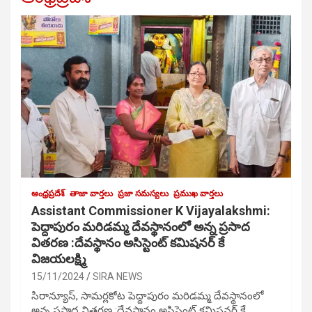
ఆంధ్రప్రదేశ్
తాజా వార్తలు
ప్రజా సమస్యలు
ప్రముఖ వార్తలు
Assistant Commissioner K Vijayalakshmi:
పెద్దాపురం మరిడమ్మ దేవస్థానంలో అన్న ప్రసాద
వితరణ :దేవస్థానం అసిస్టెంట్ కమిషనర్ కే
విజయలక్ష్మి
15/11/2024
SIRA NEWS
సిరాన్యూస్, సామర్లకోట పెద్దాపురం మరిడమ్మ దేవస్థానంలో
అన్న ప్రసాద వితరణ :దేవస్థానం అసిస్టెంట్ కమిషనర్ కే