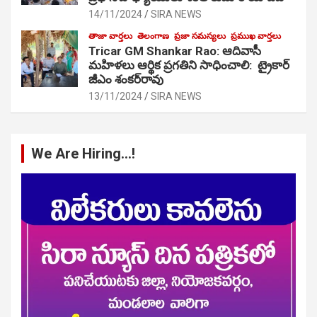
14/11/2024
SIRA NEWS
తాజా వార్తలు
తెలంగాణ
ప్రజా సమస్యలు
ప్రముఖ వార్తలు
Tricar GM Shankar Rao: ఆదివాసీ
మహిళలు ఆర్థిక ప్రగతిని సాధించాలి: ట్రైకార్
జీఎం శంకర్‌రావు
13/11/2024
SIRA NEWS
We Are Hiring…!