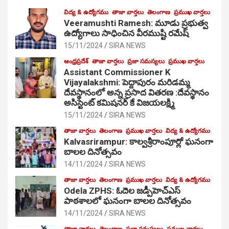
విద్య & ఉద్యోగము
తాజా వార్తలు
తెలంగాణ
ప్రముఖ వార్తలు
Veeramushti Ramesh: మూడు ప్రభుత్వ
ఉద్యోగాలు సాధించిన వీరముష్టి రమేష్
15/11/2024
SIRA NEWS
ఆంధ్రప్రదేశ్
తాజా వార్తలు
ప్రజా సమస్యలు
ప్రముఖ వార్తలు
Assistant Commissioner K
Vijayalakshmi: పెద్దాపురం మరిడమ్మ
దేవస్థానంలో అన్న ప్రసాద వితరణ :దేవస్థానం
అసిస్టెంట్ కమిషనర్ కే విజయలక్ష్మి
15/11/2024
SIRA NEWS
తాజా వార్తలు
తెలంగాణ
ప్రముఖ వార్తలు
విద్య & ఉద్యోగము
Kalvasrirampur: కాల్వశ్రీరాంపూర్లో ఘనంగా
బాలల దినోత్సవం
14/11/2024
SIRA NEWS
తాజా వార్తలు
తెలంగాణ
ప్రముఖ వార్తలు
విద్య & ఉద్యోగము
Odela ZPHS: ఓదెల జ‌డ్పీహెచ్ఎస్
పాఠ‌శాల‌లో ఘనంగా బాలల దినోత్సవం
14/11/2024
SIRA NEWS
తాజా వార్తలు
తెలంగాణ
ప్రజా సమస్యలు
ప్రముఖ వార్తలు