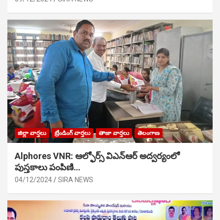
జిల్లా వార్తలు
ట్రేండింగ్ వార్తలు
తాజా వార్తలు
తెలంగాణ
Alphores VNR: ఆల్ఫోర్స్ విఎన్ఆర్ అద్వర్యంలో
పుస్తకాలు పంపిణి…
04/12/2024
SIRA NEWS