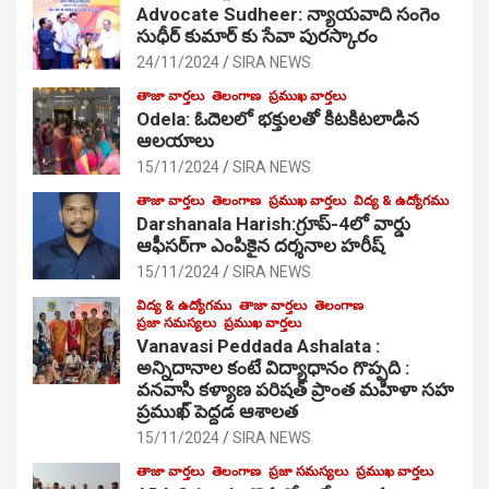
Advocate Sudheer: న్యాయవాది సంగెం
సుధీర్ కుమార్ కు సేవా పురస్కారం
24/11/2024
SIRA NEWS
తాజా వార్తలు
తెలంగాణ
ప్రముఖ వార్తలు
Odela: ఓదెల‌లో భక్తులతో కిటకిటలాడిన
ఆల‌యాలు
15/11/2024
SIRA NEWS
తాజా వార్తలు
తెలంగాణ
ప్రముఖ వార్తలు
విద్య & ఉద్యోగము
Darshanala Harish:గ్రూప్-4లో వార్డు
ఆఫీసర్‌గా ఎంపికైన దర్శనాల హరీష్
15/11/2024
SIRA NEWS
విద్య & ఉద్యోగము
తాజా వార్తలు
తెలంగాణ
ప్రజా సమస్యలు
ప్రముఖ వార్తలు
Vanavasi Peddada Ashalata :
అన్నిదానాల కంటే విద్యాధానం గొప్పది :
వనవాసి కళ్యాణ పరిషత్ ప్రాంత మహిళా సహ
ప్రముఖ్ పెద్దడ ఆశాలత
15/11/2024
SIRA NEWS
తాజా వార్తలు
తెలంగాణ
ప్రజా సమస్యలు
ప్రముఖ వార్తలు