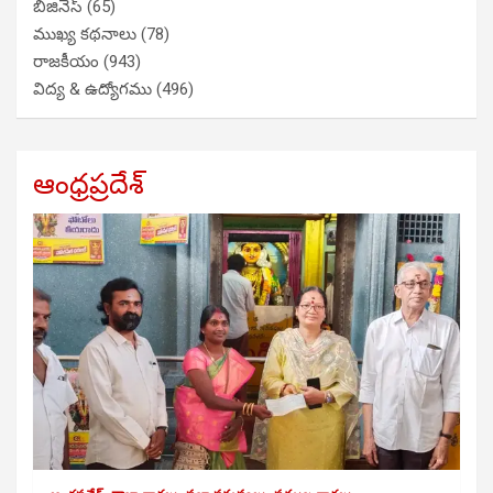
బిజినెస్
(65)
ముఖ్య కథనాలు
(78)
రాజకీయం
(943)
విద్య & ఉద్యోగము
(496)
ఆంధ్రప్రదేశ్