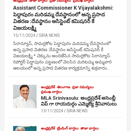
ఆంధ్రప్రదేశ్
తాజా వార్తలు
ప్రజా సమస్యలు
ప్రముఖ వార్తలు
Assistant Commissioner K Vijayalakshmi:
పెద్దాపురం మరిడమ్మ దేవస్థానంలో అన్న ప్రసాద
వితరణ :దేవస్థానం అసిస్టెంట్ కమిషనర్ కే
విజయలక్ష్మి
15/11/2024
SIRA NEWS
సిరాన్యూస్, సామర్లకోట పెద్దాపురం మరిడమ్మ దేవస్థానంలో
అన్న ప్రసాద వితరణ :దేవస్థానం అసిస్టెంట్ కమిషనర్ కే
విజయలక్ష్మి * చెక్కును అందజేసిన సామర్లకోట సిరాన్యూస్
రిపోర్టర్ పెద్దాపురం పట్టణంలో వెలసిన మరిటమ్మ అమ్మవారి
ఆలయంలో అన్న ప్రసాద వితరణ కార్యక్రమాన్ని శుక్రవారం…
ఆంధ్రప్రదేశ్
తెలంగాణ
ప్రజా సమస్యలు
ప్రముఖ వార్తలు
MLA Srinivasulu: ఆంధ్రప్రదేశ్ అసెంబ్లీ
విప్ గా రాయదుర్గం ఎమ్మెల్యే శ్రీనివాసులు
13/11/2024
SIRA NEWS
ఆంధ్రప్రదేశ్
ట్రేండింగ్ వార్తలు
తాజా వార్తలు