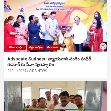
తాజా వార్తలు
జిల్లా వార్తలు
తెలంగాణ
Advocate Sudheer: న్యాయవాది సంగెం సుధీర్
కుమార్ కు సేవా పురస్కారం
24/11/2024
SIRA NEWS