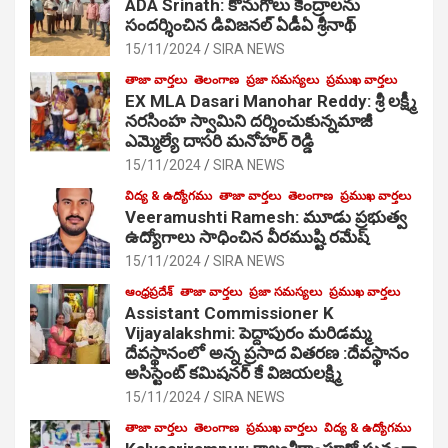
ADA Srinath: కొనుగోలు కేంద్రాల‌ను
సంద‌ర్శించిన డివిజనల్ ఏడీఏ శ్రీనాథ్
15/11/2024
SIRA NEWS
తాజా వార్తలు
తెలంగాణ
ప్రజా సమస్యలు
ప్రముఖ వార్తలు
EX MLA Dasari Manohar Reddy: శ్రీ లక్ష్మీ
నరసింహ స్వామిని దర్శించుకున్నమాజీ
ఎమ్మెల్యే దాసరి మనోహర్ రెడ్డి
15/11/2024
SIRA NEWS
విద్య & ఉద్యోగము
తాజా వార్తలు
తెలంగాణ
ప్రముఖ వార్తలు
Veeramushti Ramesh: మూడు ప్రభుత్వ
ఉద్యోగాలు సాధించిన వీరముష్టి రమేష్
15/11/2024
SIRA NEWS
ఆంధ్రప్రదేశ్
తాజా వార్తలు
ప్రజా సమస్యలు
ప్రముఖ వార్తలు
Assistant Commissioner K
Vijayalakshmi: పెద్దాపురం మరిడమ్మ
దేవస్థానంలో అన్న ప్రసాద వితరణ :దేవస్థానం
అసిస్టెంట్ కమిషనర్ కే విజయలక్ష్మి
15/11/2024
SIRA NEWS
తాజా వార్తలు
తెలంగాణ
ప్రముఖ వార్తలు
విద్య & ఉద్యోగము