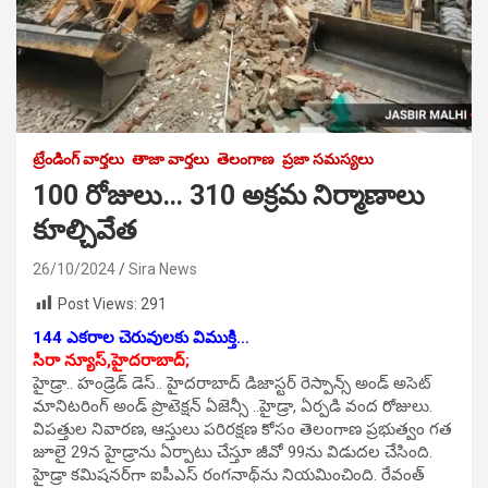
ట్రేండింగ్ వార్తలు
తాజా వార్తలు
తెలంగాణ
ప్రజా సమస్యలు
100 రోజులు… 310 అక్రమ నిర్మాణాలు
కూల్చివేత
26/10/2024
Sira News
Post Views:
291
144 ఎకరాల చెరువులకు విముక్తి…
సిరా న్యూస్,హైదరాబాద్;
హైడ్రా.. హండ్రెడ్‌ డెస్‌.. హైదరాబాద్‌ డిజాస్టర్‌ రెస్పాన్స్‌ అండ్‌ అసెట్‌
మానిటరింగ్‌ అండ్‌ ప్రొటెక్షన్‌ ఏజెన్సీ ..హైడ్రా, ఏర్పడి వంద రోజులు.
విపత్తుల నివారణ, ఆస్తులు పరిరక్షణ కోసం తెలంగాణ ప్రభుత్వం గత
జూలై 29న హైడ్రాను ఏర్పాటు చేస్తూ జీవో 99ను విడుదల చేసింది.
హైడ్రా కమిషనర్‌గా ఐపీఎస్‌ రంగనాథ్‌ను నియమించింది. రేవంత్‌