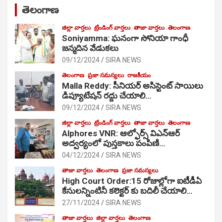
తెలంగాణ
జిల్లా వార్తలు
ట్రేండింగ్ వార్తలు
తాజా వార్తలు
తెలంగాణ
Soniyamma: ఘ‌నంగా సోనియా గాంధీ
జ‌న్మ‌దిన వేడుక‌లు
09/12/2024
SIRA NEWS
తెలంగాణ
ప్రజా సమస్యలు
రాజకీయం
Malla Reddy: సీనియర్ అసిస్టెంట్ సాయిలు
డిప్యూటేషన్ రద్దు చేయాలి…
09/12/2024
SIRA NEWS
జిల్లా వార్తలు
ట్రేండింగ్ వార్తలు
తాజా వార్తలు
తెలంగాణ
Alphores VNR: ఆల్ఫోర్స్ విఎన్ఆర్
అద్వర్యంలో పుస్తకాలు పంపిణి…
04/12/2024
SIRA NEWS
తాజా వార్తలు
తెలంగాణ
ప్రజా సమస్యలు
High Court Order:15 రోజుల్లోగా ఐటీడీఏ
కేసులన్నింటినీ కలెక్టర్ కు బదిలీ చేయాలి…
27/11/2024
SIRA NEWS
తాజా వార్తలు
జిల్లా వార్తలు
తెలంగాణ