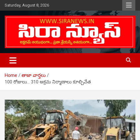
Skip
Saturday, August 8, 2026
to
content
Telugu Online News Daily
SIRA NEWS
Home
తాజా వార్తలు
100 రోజులు… 310 అక్రమ నిర్మాణాలు కూల్చివేత