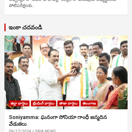
పోటిప‌రీక్ష‌ల‌కు…
ఇంకా చదవండి
జిల్లా వార్తలు
ట్రేండింగ్ వార్తలు
తాజా వార్తలు
తెలంగాణ
Soniyamma: ఘ‌నంగా సోనియా గాంధీ జ‌న్మ‌దిన
వేడుక‌లు
09/12/2024
SIRA NEWS