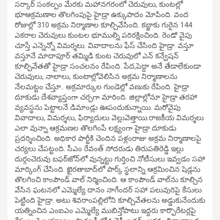
సర్కార్‌ సంకల్పం మేరకు మహానగరంలో చెరువులు, కుంటల్లో
భూఆక్రమణాల తొలగింపుపై హైడ్రా ఉక్కుపాదం మోపింది. వంద
రోజుల్లో 310 అక్రమ నిర్మాణాల కూల్చివేసింది. కబ్జాకు గురైన 144
ఎకరాల చెరువులు కుంటల భూముల్ని పరిరక్షించింది. రెండో వైపు
చూస్తే ఎన్నెన్నో విమర్శలు. వివాదాలను ఫేస్‌ చేసింది హైడ్రా. వస్తూ
వస్తూనే మాదాపూర్‌ తమ్మిడి కుంట చెరువులో ఎన్‌ కన్వేషన్‌
కూల్చివేతతో హైడ్రా సంచలనం రేపింది. పేద,పెద్దా అనే తేడాలేకుండా
చెరువులు, నాలాలు, కుంటాల్లోవెలిసిన అక్రమ నిర్మాణాలను
నేలమట్టం చేస్తూ.. అక్రమార్కుల గుండెల్లో వణుకు రేపింది. హైడ్రా
దూకుడు దేశవ్యాప్తంగా చర్చగా మారింది. జిల్లాల్లోనూ హైడ్రా తరహా
వ్యవస్థను పెట్టాలనే డిమాండ్లు ఊపందుకున్నాయి. మరోవైపు
వివాదాలు, విమర్శలు, ఫిర్యాదులు వెల్లువెత్తాయి.రాజకీయ విమర్శలు
ఎలా వున్నా ఆక్రమణల తొలగింపే లక్ష్యంగా హైడ్రా దూకుడు
ప్రదర్శించింది. అధికార పార్టీకి చెందిన పళ్లంరాజు అక్రమ నిర్మాణాలపై
చర్యలు చేపట్టంది. సీఎం రేవంత్‌ సోదరుడు తిరుపతిరెడ్డి ఇల్లు
దుర్గంచెరువు బఫర్‌జోన్‌లో వున్నట్టు గుర్తించి నోటీసులు ఇవ్వడం సహా
మార్కింగ్‌ చేసింది. ఖైరతాబాద్‌లో పార్క్‌ స్థలాన్ని ఆక్రమించిన షెడ్లను
తొలగించి కాంపౌండ్‌ వాల్‌ నిర్మించింది. ఆ కాంపౌండ్‌ వాల్‌ను కూల్చిన
వేసిన ఘటనలో ఎమ్మెల్యే దానం నాగేందర్‌ సహా పలువురిపై కేసులు
పెట్టింది హైడ్రా. అటు శివరాంపల్లిలోని కూల్చివేతలను అడ్డుకునేందుకు
యత్నించిన ఎంఐఎం ఎమ్మెల్యే ముబిన్తోపాటు ఇద్దరు కార్పొరేటర్లపై