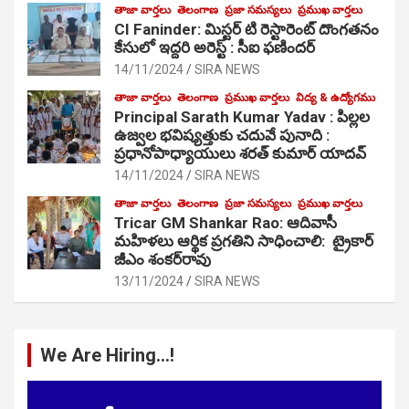
తాజా వార్తలు
తెలంగాణ
ప్రజా సమస్యలు
ప్రముఖ వార్తలు
CI Faninder: మిస్టర్ టి రెస్టారెంట్ దొంగతనం
కేసులో ఇద్దరి అరెస్ట్ : సీఐ ఫణిందర్
14/11/2024
SIRA NEWS
తాజా వార్తలు
తెలంగాణ
ప్రముఖ వార్తలు
విద్య & ఉద్యోగము
Principal Sarath Kumar Yadav : పిల్లల
ఉజ్వల భవిష్యత్తుకు చదువే పునాది :
ప్రధానోపాధ్యాయులు శరత్ కుమార్ యాదవ్
14/11/2024
SIRA NEWS
తాజా వార్తలు
తెలంగాణ
ప్రజా సమస్యలు
ప్రముఖ వార్తలు
Tricar GM Shankar Rao: ఆదివాసీ
మహిళలు ఆర్థిక ప్రగతిని సాధించాలి: ట్రైకార్
జీఎం శంకర్‌రావు
13/11/2024
SIRA NEWS
We Are Hiring…!