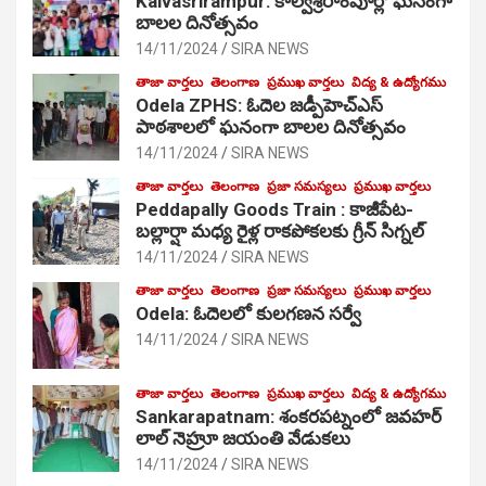
Kalvasrirampur: కాల్వశ్రీరాంపూర్లో ఘనంగా
బాలల దినోత్సవం
14/11/2024
SIRA NEWS
తాజా వార్తలు
తెలంగాణ
ప్రముఖ వార్తలు
విద్య & ఉద్యోగము
Odela ZPHS: ఓదెల జ‌డ్పీహెచ్ఎస్
పాఠ‌శాల‌లో ఘనంగా బాలల దినోత్సవం
14/11/2024
SIRA NEWS
తాజా వార్తలు
తెలంగాణ
ప్రజా సమస్యలు
ప్రముఖ వార్తలు
Peddapally Goods Train : కాజీపేట-
బల్లార్షా మధ్య రైళ్ల రాకపోకలకు గ్రీన్ సిగ్నల్
14/11/2024
SIRA NEWS
తాజా వార్తలు
తెలంగాణ
ప్రజా సమస్యలు
ప్రముఖ వార్తలు
Odela: ఓదెలలో కులగణన సర్వే
14/11/2024
SIRA NEWS
తాజా వార్తలు
తెలంగాణ
ప్రముఖ వార్తలు
విద్య & ఉద్యోగము
Sankarapatnam: శంకరపట్నంలో జవహర్
లాల్ నెహ్రూ జయంతి వేడుకలు
14/11/2024
SIRA NEWS