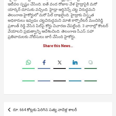
ఇటీవల స్ఫష్టం చేసింది. ఐతే వంద రోజుల వేళ హైడ్రాపైకి మరో
యార్కర్‌ దూసుకు వచ్చింది. హైడ్రా ఆర్డినెన్స్‌ చట్ట విరుద్ధమని
తెలంగాణ హైకోర్టులో మరో పిల్‌ దాఖలైంది. హైడ్రాకు విస్తృత
అధికారులు ఇవ్వడం చట్టవిరుద్దమని మాజీ కార్పొరేటర్‌ మంచిరెడ్డి
ప్రశాంత్‌ రెడ్డి వేసిన పిల్‌పై కోర్టు విచారణ చేపట్టింది. 3 వారాల్లో కౌంటర్‌
వేయాలని ప్రభుత్వాన్ని ఆదేశించింది. తెలంగాణ సీఎస్‌ సహా
ప్రతివాదులకు నోటీసులు జారీ చేసింది హైకోర్టు.
Share this News…
Post
రూ. 664 కోట్లకు పెరిగిన సత్య నాదెళ్ల శాలరీ
navigation