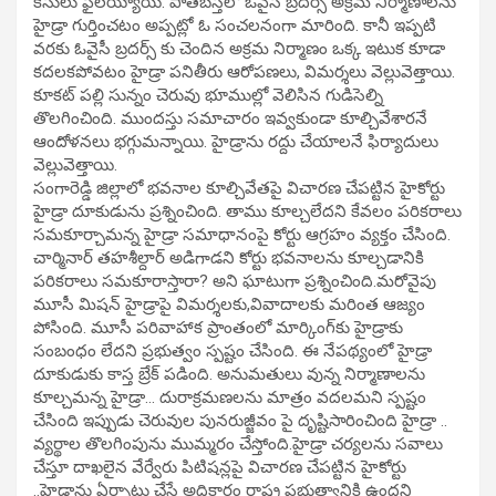
కేసులు ఫైలయ్యాయి. పాతబస్తీలో ఓవైసీ బ్రదర్స్ అక్రమ నిర్మాణాలను
హైడ్రా గుర్తించటం అప్పట్లో ఓ సంచలనంగా మారింది. కానీ ఇప్పటి
వరకు ఓవైసీ బ్రదర్స్ కు చెందిన అక్రమ నిర్మాణం ఒక్క ఇటుక కూడా
కదలకపోవటం హైడ్రా పనితీరు ఆరోపణలు, విమర్శలు వెల్లువెత్తాయి.
కూకట్ పల్లి సున్నం చెరువు భూముల్లో వెలిసిన గుడిసెల్ని
తొలగించింది. ముందస్తు సమాచారం ఇవ్వకుండా కూల్చివేశారనే
ఆందోళనలు భగ్గుమన్నాయి. హైడ్రాను రద్దు చేయాలనే ఫిర్యాదులు
వెల్లువెత్తాయి.
సంగారెడ్డి జిల్లాలో భవనాల కూల్చివేతపై విచారణ చేపట్టిన హైకోర్టు
హైడ్రా దూకుడును ప్రశ్నించింది. తాము కూల్చలేదని కేవలం పరికరాలు
సమకూర్చామన్న హైడ్రా సమాధానంపై కోర్టు ఆగ్రహం వ్యక్తం చేసింది.
చార్మినార్‌ తహశీల్దార్‌ అడిగాడని కోర్టు భవనాలను కూల్చడానికి
పరికరాలు సమకూరాస్తారా? అని ఘాటుగా ప్రశ్నించింది.మరోవైపు
మూసీ మిషన్‌ హైడ్రాపై విమర్శలకు,వివాదాలకు మరింత ఆజ్యం
పోసింది. మూసీ పరివాహాక ప్రాంతంలో మార్కింగ్‌కు హైడ్రాకు
సంబంధం లేదని ప్రభుత్వం స్పష్టం చేసింది. ఈ నేపథ్యంలో హైడ్రా
దూకుడుకు కాస్త బ్రేక్‌ పడింది. అనుమతులు వున్న నిర్మాణాలను
కూల్చమన్న హైడ్రా… దురాక్రమణలను మాత్రం వదలమని స్పష్టం
చేసింది ఇప్పుడు చెరువుల పునరుజ్జీవం పై దృష్టిసారించింది హైడ్రా ..
వ్యర్థాల తొలగింపును ముమ్మరం చేస్తోంది.హైడ్రా చర్యలను సవాలు
చేస్తూ దాఖలైన వేర్వేరు పిటిషన్లపై విచారణ చేపట్టిన హైకోర్టు
..హైడ్రాను ఏర్పాటు చేసే అధికారం రాష్ట్ర ప్రభుత్వానికి ఉందని