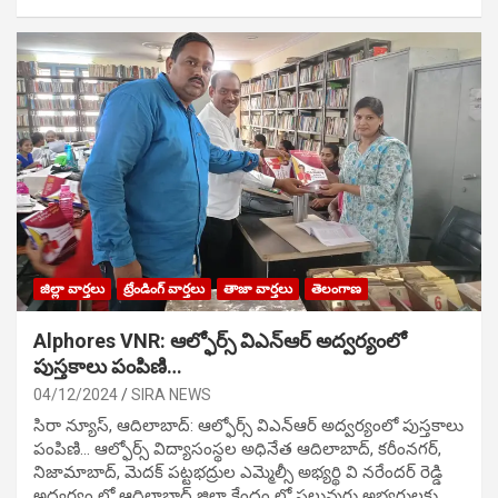
జిల్లా వార్తలు
ట్రేండింగ్ వార్తలు
తాజా వార్తలు
తెలంగాణ
Alphores VNR: ఆల్ఫోర్స్ విఎన్ఆర్ అద్వర్యంలో
పుస్తకాలు పంపిణి…
04/12/2024
SIRA NEWS
సిరా న్యూస్, ఆదిలాబాద్: ఆల్ఫోర్స్ విఎన్ఆర్ అద్వర్యంలో పుస్తకాలు
పంపిణి… ఆల్ఫోర్స్ విద్యాసంస్థల అధినేత ఆదిలాబాద్, కరీంనగర్,
నిజామాబాద్, మెదక్ పట్టభద్రుల ఎమ్మెల్సీ అభ్యర్థి వి నరేందర్ రెడ్డి
అధ్వర్యం లో ఆదిలాబాద్ జిల్లా కేంద్రం లో పలువురు అభ్యర్థులకు