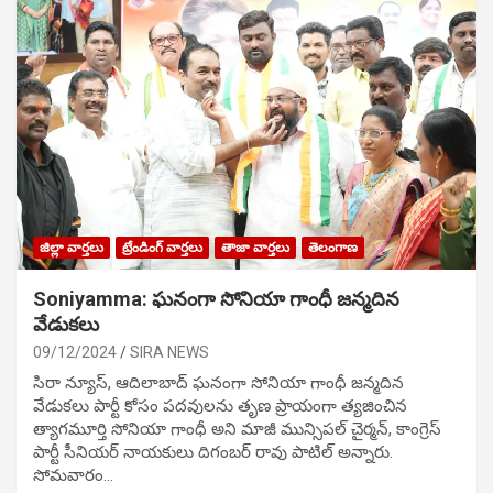
జిల్లా వార్తలు
ట్రేండింగ్ వార్తలు
తాజా వార్తలు
తెలంగాణ
Soniyamma: ఘ‌నంగా సోనియా గాంధీ జ‌న్మ‌దిన
వేడుక‌లు
09/12/2024
SIRA NEWS
సిరా న్యూస్, ఆదిలాబాద్ ఘ‌నంగా సోనియా గాంధీ జ‌న్మ‌దిన
వేడుక‌లు పార్టీ కోసం ప‌ద‌వుల‌ను తృణ ప్రాయంగా త్య‌జించిన
త్యాగమూర్తి సోనియా గాంధీ అని మాజీ మున్సిప‌ల్ చైర్మ‌న్, కాంగ్రెస్
పార్టీ సీనియ‌ర్ నాయ‌కులు దిగంబ‌ర్ రావు పాటిల్ అన్నారు.
సోమవారం…