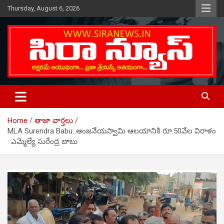
Skip
Thursday, August 6, 2026
to
content
Telugu Online News Daily
SIRA NEWS
Home
తాజా వార్తలు
MLA Surendra Babu: ఆంజనేయస్వామి ఆలయానికి రూ.50వేల విరాళం
: ఎమ్మెల్యే సురేంద్ర బాబు