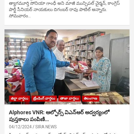
త్యాగమూర్తి సోనియా గాంధీ అని మాజీ మున్సిప‌ల్ చైర్మ‌న్, కాంగ్రెస్
పార్టీ సీనియ‌ర్ నాయ‌కులు దిగంబ‌ర్ రావు పాటిల్ అన్నారు.
సోమవారం…
జిల్లా వార్తలు
ట్రేండింగ్ వార్తలు
తాజా వార్తలు
తెలంగాణ
Alphores VNR: ఆల్ఫోర్స్ విఎన్ఆర్ అద్వర్యంలో
పుస్తకాలు పంపిణి…
04/12/2024
SIRA NEWS