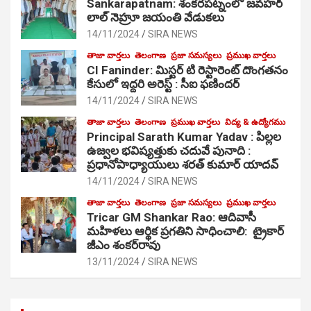
Sankarapatnam: శంకరపట్నంలో జవహర్
లాల్ నెహ్రూ జయంతి వేడుకలు
14/11/2024
SIRA NEWS
తాజా వార్తలు
తెలంగాణ
ప్రజా సమస్యలు
ప్రముఖ వార్తలు
CI Faninder: మిస్టర్ టి రెస్టారెంట్ దొంగతనం
కేసులో ఇద్దరి అరెస్ట్ : సీఐ ఫణిందర్
14/11/2024
SIRA NEWS
తాజా వార్తలు
తెలంగాణ
ప్రముఖ వార్తలు
విద్య & ఉద్యోగము
Principal Sarath Kumar Yadav : పిల్లల
ఉజ్వల భవిష్యత్తుకు చదువే పునాది :
ప్రధానోపాధ్యాయులు శరత్ కుమార్ యాదవ్
14/11/2024
SIRA NEWS
తాజా వార్తలు
తెలంగాణ
ప్రజా సమస్యలు
ప్రముఖ వార్తలు
Tricar GM Shankar Rao: ఆదివాసీ
మహిళలు ఆర్థిక ప్రగతిని సాధించాలి: ట్రైకార్
జీఎం శంకర్‌రావు
13/11/2024
SIRA NEWS