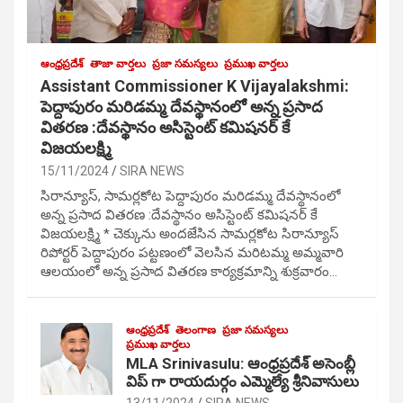
ఆంధ్రప్రదేశ్
తాజా వార్తలు
ప్రజా సమస్యలు
ప్రముఖ వార్తలు
Assistant Commissioner K Vijayalakshmi:
పెద్దాపురం మరిడమ్మ దేవస్థానంలో అన్న ప్రసాద
వితరణ :దేవస్థానం అసిస్టెంట్ కమిషనర్ కే
విజయలక్ష్మి
15/11/2024
SIRA NEWS
సిరాన్యూస్, సామర్లకోట పెద్దాపురం మరిడమ్మ దేవస్థానంలో
అన్న ప్రసాద వితరణ :దేవస్థానం అసిస్టెంట్ కమిషనర్ కే
విజయలక్ష్మి * చెక్కును అందజేసిన సామర్లకోట సిరాన్యూస్
రిపోర్టర్ పెద్దాపురం పట్టణంలో వెలసిన మరిటమ్మ అమ్మవారి
ఆలయంలో అన్న ప్రసాద వితరణ కార్యక్రమాన్ని శుక్రవారం…
ఆంధ్రప్రదేశ్
తెలంగాణ
ప్రజా సమస్యలు
ప్రముఖ వార్తలు
MLA Srinivasulu: ఆంధ్రప్రదేశ్ అసెంబ్లీ
విప్ గా రాయదుర్గం ఎమ్మెల్యే శ్రీనివాసులు