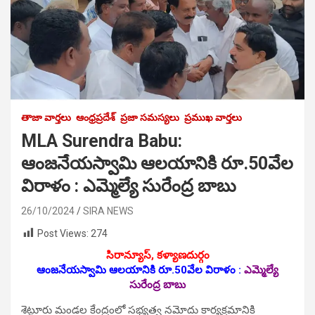
తాజా వార్తలు
ఆంధ్రప్రదేశ్
ప్రజా సమస్యలు
ప్రముఖ వార్తలు
MLA Surendra Babu:
ఆంజనేయస్వామి ఆలయానికి రూ.50వేల
విరాళం : ఎమ్మెల్యే సురేంద్ర బాబు
26/10/2024
SIRA NEWS
Post Views:
274
సిరాన్యూస్‌, కళ్యాణదుర్గం
ఆంజనేయస్వామి ఆలయానికి రూ.50వేల విరాళం :
ఎమ్మెల్యే
సురేంద్ర బాబు
శెట్టూరు మండల కేంద్రంలో సభ్యత్వ నమోదు కార్యక్రమానికి