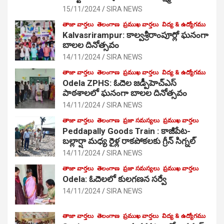
15/11/2024
SIRA NEWS
తాజా వార్తలు
తెలంగాణ
ప్రముఖ వార్తలు
విద్య & ఉద్యోగము
Kalvasrirampur: కాల్వశ్రీరాంపూర్లో ఘనంగా
బాలల దినోత్సవం
14/11/2024
SIRA NEWS
తాజా వార్తలు
తెలంగాణ
ప్రముఖ వార్తలు
విద్య & ఉద్యోగము
Odela ZPHS: ఓదెల జ‌డ్పీహెచ్ఎస్
పాఠ‌శాల‌లో ఘనంగా బాలల దినోత్సవం
14/11/2024
SIRA NEWS
తాజా వార్తలు
తెలంగాణ
ప్రజా సమస్యలు
ప్రముఖ వార్తలు
Peddapally Goods Train : కాజీపేట-
బల్లార్షా మధ్య రైళ్ల రాకపోకలకు గ్రీన్ సిగ్నల్
14/11/2024
SIRA NEWS
తాజా వార్తలు
తెలంగాణ
ప్రజా సమస్యలు
ప్రముఖ వార్తలు
Odela: ఓదెలలో కులగణన సర్వే
14/11/2024
SIRA NEWS
తాజా వార్తలు
తెలంగాణ
ప్రముఖ వార్తలు
విద్య & ఉద్యోగము