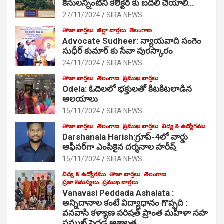
కేసులన్నింటినీ కలెక్టర్ కు బదిలీ చేయాలి…
27/11/2024
SIRA NEWS
తాజా వార్తలు
జిల్లా వార్తలు
తెలంగాణ
Advocate Sudheer: న్యాయవాది సంగెం
సుధీర్ కుమార్ కు సేవా పురస్కారం
24/11/2024
SIRA NEWS
తాజా వార్తలు
తెలంగాణ
ప్రముఖ వార్తలు
Odela: ఓదెల‌లో భక్తులతో కిటకిటలాడిన
ఆల‌యాలు
15/11/2024
SIRA NEWS
తాజా వార్తలు
తెలంగాణ
ప్రముఖ వార్తలు
విద్య & ఉద్యోగము
Darshanala Harish:గ్రూప్-4లో వార్డు
ఆఫీసర్‌గా ఎంపికైన దర్శనాల హరీష్
15/11/2024
SIRA NEWS
విద్య & ఉద్యోగము
తాజా వార్తలు
తెలంగాణ
ప్రజా సమస్యలు
ప్రముఖ వార్తలు
Vanavasi Peddada Ashalata :
అన్నిదానాల కంటే విద్యాధానం గొప్పది :
వనవాసి కళ్యాణ పరిషత్ ప్రాంత మహిళా సహ
ప్రముఖ్ పెద్దడ ఆశాలత