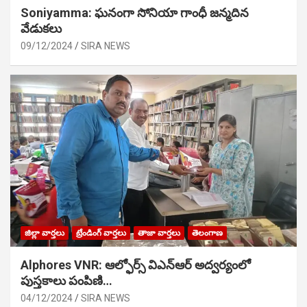
Soniyamma: ఘ‌నంగా సోనియా గాంధీ జ‌న్మ‌దిన
వేడుక‌లు
09/12/2024
SIRA NEWS
జిల్లా వార్తలు
ట్రేండింగ్ వార్తలు
తాజా వార్తలు
తెలంగాణ
Alphores VNR: ఆల్ఫోర్స్ విఎన్ఆర్ అద్వర్యంలో
పుస్తకాలు పంపిణి…
04/12/2024
SIRA NEWS