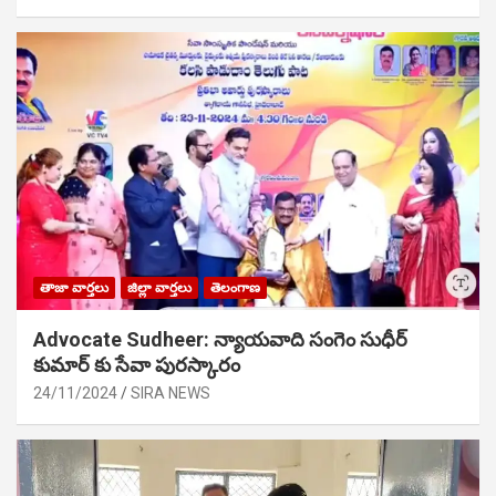
తాజా వార్తలు
జిల్లా వార్తలు
తెలంగాణ
Advocate Sudheer: న్యాయవాది సంగెం సుధీర్
కుమార్ కు సేవా పురస్కారం
24/11/2024
SIRA NEWS