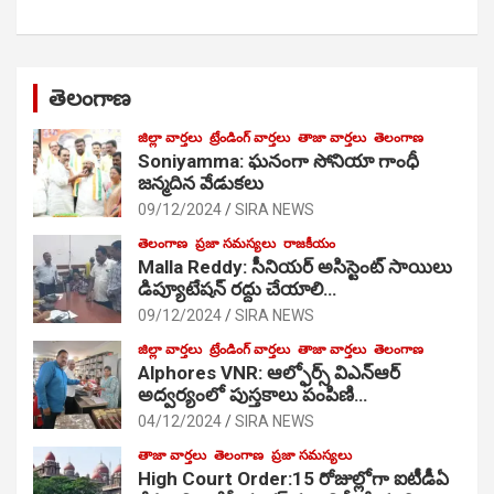
తెలంగాణ
జిల్లా వార్తలు
ట్రేండింగ్ వార్తలు
తాజా వార్తలు
తెలంగాణ
Soniyamma: ఘ‌నంగా సోనియా గాంధీ
జ‌న్మ‌దిన వేడుక‌లు
09/12/2024
SIRA NEWS
తెలంగాణ
ప్రజా సమస్యలు
రాజకీయం
Malla Reddy: సీనియర్ అసిస్టెంట్ సాయిలు
డిప్యూటేషన్ రద్దు చేయాలి…
09/12/2024
SIRA NEWS
జిల్లా వార్తలు
ట్రేండింగ్ వార్తలు
తాజా వార్తలు
తెలంగాణ
Alphores VNR: ఆల్ఫోర్స్ విఎన్ఆర్
అద్వర్యంలో పుస్తకాలు పంపిణి…
04/12/2024
SIRA NEWS
తాజా వార్తలు
తెలంగాణ
ప్రజా సమస్యలు
High Court Order:15 రోజుల్లోగా ఐటీడీఏ