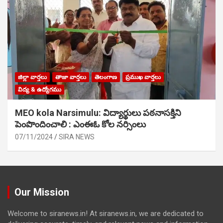
జిల్లా వార్తలు
తాజా వార్తలు
తెలంగాణ
ప్రముఖ వార్తలు
విద్య & ఉద్యోగము
MEO kola Narsimulu: విద్యార్థులు పఠ‌నాసక్తిని
పెంపొందించాలి : ఎంఈఓ కోల నర్సింలు
07/11/2024
SIRA NEWS
Our Mission
Welcome to siranews.in! At siranews.in, we are dedicated to