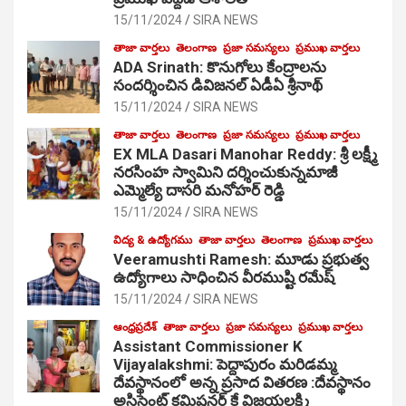
15/11/2024
SIRA NEWS
తాజా వార్తలు
తెలంగాణ
ప్రజా సమస్యలు
ప్రముఖ వార్తలు
ADA Srinath: కొనుగోలు కేంద్రాల‌ను
సంద‌ర్శించిన డివిజనల్ ఏడీఏ శ్రీనాథ్
15/11/2024
SIRA NEWS
తాజా వార్తలు
తెలంగాణ
ప్రజా సమస్యలు
ప్రముఖ వార్తలు
EX MLA Dasari Manohar Reddy: శ్రీ లక్ష్మీ
నరసింహ స్వామిని దర్శించుకున్నమాజీ
ఎమ్మెల్యే దాసరి మనోహర్ రెడ్డి
15/11/2024
SIRA NEWS
విద్య & ఉద్యోగము
తాజా వార్తలు
తెలంగాణ
ప్రముఖ వార్తలు
Veeramushti Ramesh: మూడు ప్రభుత్వ
ఉద్యోగాలు సాధించిన వీరముష్టి రమేష్
15/11/2024
SIRA NEWS
ఆంధ్రప్రదేశ్
తాజా వార్తలు
ప్రజా సమస్యలు
ప్రముఖ వార్తలు
Assistant Commissioner K
Vijayalakshmi: పెద్దాపురం మరిడమ్మ
దేవస్థానంలో అన్న ప్రసాద వితరణ :దేవస్థానం
అసిస్టెంట్ కమిషనర్ కే విజయలక్ష్మి