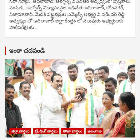
సిరా న్యూస్, ఆదిలాబాద్: ఆల్ఫోర్స్ విఎన్ఆర్ అద్వర్యంలో పుస్తకాలు
పంపిణి… ఆల్ఫోర్స్ విద్యాసంస్థల అధినేత ఆదిలాబాద్, కరీంనగర్,
నిజామాబాద్, మెదక్ పట్టభద్రుల ఎమ్మెల్సీ అభ్యర్థి వి నరేందర్ రెడ్డి
అధ్వర్యం లో ఆదిలాబాద్ జిల్లా కేంద్రం లో పలువురు అభ్యర్థులకు
పోటిప‌రీక్ష‌ల‌కు…
ఇంకా చదవండి
జిల్లా వార్తలు
ట్రేండింగ్ వార్తలు
తాజా వార్తలు
తెలంగాణ