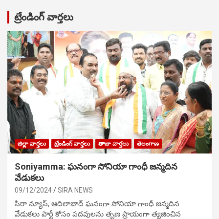
ట్రేండింగ్ వార్తలు
జిల్లా వార్తలు
ట్రేండింగ్ వార్తలు
తాజా వార్తలు
తెలంగాణ
Soniyamma: ఘ‌నంగా సోనియా గాంధీ జ‌న్మ‌దిన
వేడుక‌లు
09/12/2024
SIRA NEWS
సిరా న్యూస్, ఆదిలాబాద్ ఘ‌నంగా సోనియా గాంధీ జ‌న్మ‌దిన
వేడుక‌లు పార్టీ కోసం ప‌ద‌వుల‌ను తృణ ప్రాయంగా త్య‌జించిన