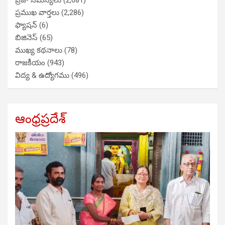
ప్రజా సమస్యలు
(2,681)
ప్రముఖ వార్తలు
(2,286)
ఫ్యాషన్
(6)
బిజినెస్
(65)
ముఖ్య కథనాలు
(78)
రాజకీయం
(943)
విద్య & ఉద్యోగము
(496)
ఆంధ్రప్రదేశ్