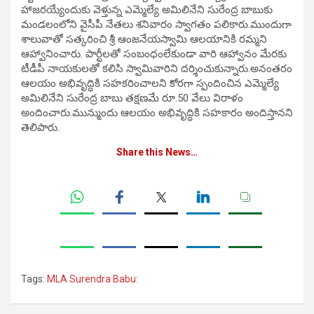
హాజరయ్యేందుకు వెళ్తున్న ఎమ్మెల్యే అమిలినేని సురేంద్ర బాబుకు
మండలంలోని వైసీపీ నేతలు శనివారం స్వాగతం పలికారు.ముందుగా
శాలువాతో సత్కరించి శ్రీ ఆంజనేయస్వామి ఆలయానికి రమ్మని
ఆహ్వానించారు. పార్టీలతో సంబంధంలేకుండా వారి ఆహ్వానం మేరకు
టీడీపీ నాయకులతో కలిసి స్వామివారిని దర్శించుకున్నారు.అనంతరం
ఆలయం అభివృద్ధికి సహకరించాలని కోరగా స్పందించిన ఎమ్మెల్యే
అమిలినేని సురేంద్ర బాబు తక్షణమే రూ.50 వేలు విరాళం
అందించారు.మున్ముందు ఆలయం అభివృద్ధికి సహకారం అందిస్తానని
తెలిపారు.
Share this News…
Tags:
MLA Surendra Babu: