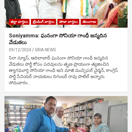
జిల్లా వార్తలు
ట్రేండింగ్ వార్తలు
తాజా వార్తలు
తెలంగాణ
Soniyamma: ఘ‌నంగా సోనియా గాంధీ జ‌న్మ‌దిన
వేడుక‌లు
09/12/2024
SIRA NEWS
సిరా న్యూస్, ఆదిలాబాద్ ఘ‌నంగా సోనియా గాంధీ జ‌న్మ‌దిన
వేడుక‌లు పార్టీ కోసం ప‌ద‌వుల‌ను తృణ ప్రాయంగా త్య‌జించిన
త్యాగమూర్తి సోనియా గాంధీ అని మాజీ మున్సిప‌ల్ చైర్మ‌న్, కాంగ్రెస్
పార్టీ సీనియ‌ర్ నాయ‌కులు దిగంబ‌ర్ రావు పాటిల్ అన్నారు.
సోమవారం…