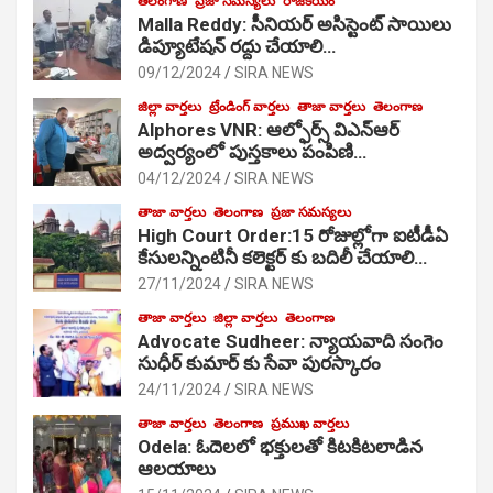
తెలంగాణ
ప్రజా సమస్యలు
రాజకీయం
Malla Reddy: సీనియర్ అసిస్టెంట్ సాయిలు
డిప్యూటేషన్ రద్దు చేయాలి…
09/12/2024
SIRA NEWS
జిల్లా వార్తలు
ట్రేండింగ్ వార్తలు
తాజా వార్తలు
తెలంగాణ
Alphores VNR: ఆల్ఫోర్స్ విఎన్ఆర్
అద్వర్యంలో పుస్తకాలు పంపిణి…
04/12/2024
SIRA NEWS
తాజా వార్తలు
తెలంగాణ
ప్రజా సమస్యలు
High Court Order:15 రోజుల్లోగా ఐటీడీఏ
కేసులన్నింటినీ కలెక్టర్ కు బదిలీ చేయాలి…
27/11/2024
SIRA NEWS
తాజా వార్తలు
జిల్లా వార్తలు
తెలంగాణ
Advocate Sudheer: న్యాయవాది సంగెం
సుధీర్ కుమార్ కు సేవా పురస్కారం
24/11/2024
SIRA NEWS
తాజా వార్తలు
తెలంగాణ
ప్రముఖ వార్తలు
Odela: ఓదెల‌లో భక్తులతో కిటకిటలాడిన
ఆల‌యాలు