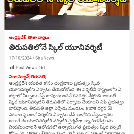
ఆంధ్రప్రదేశ్
తాజా వార్తలు
తిరుపతిలోనే స్కిల్ యూనివర్శిటీ
17/10/2024
Sira News
Post Views:
161
సిరా న్యూస్,తిరుపతి;
ఆంధ్రప్రదేశ్ యువత కోసం చంద్రబాబు ప్రభుత్వం స్కిల్
యూనివర్శిటీని ఏర్పాటు చేయబోతోంది. ఈ వర్శిటీనీ రాష్ట్రంలోని ఏ
జిల్లాలో ఏర్పాటు చేస్తే బావుంటుందనే కసరత్తు చేస్తోంది. అయితే
స్కిల్ యూనివర్శిటీని తిరుపతిలో ఏర్పాటు చేయాలని ఏపీ ప్రభుత్వం
భావిస్తోంది. తిరుపతి జల్లా ఏర్పేడు మండలం కొబాక దగ్గర 50
ఎకరాల స్థలంలో వర్శిటీని ఏర్పాటు చేసే ఆలోచన చేస్తున్నారట.
అలాగే ఈ యూనివర్శిటీకి వర్సిటీకి ఛైర్మన్‌గా వ్యాపారవేత్తలను
నియమించాలనే ఆలోచనలో ఉన్నారట.గత ప్రభుత్వం స్కిల్ వర్సిటీ
కోసం 50 ఎకరాలు కేటాయించింది.. కానీ అక్కడ ఎలాంటి నిర్మాణాలూ