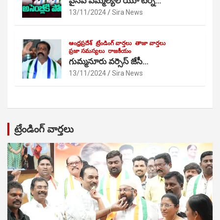
వైసీపీ ఎమ్మెల్యేల యూ టర్న్…
13/11/2024
Sira News
ఆంధ్రప్రదేశ్
ట్రేండింగ్ వార్తలు
తాజా వార్తలు
ప్రజా సమస్యలు
రాజకీయం
గుమ్మనూరు వర్సెస్ జేసీ…
13/11/2024
Sira News
ట్రేండింగ్ వార్తలు