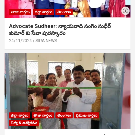
తాజా వార్తలు
జిల్లా వార్తలు
తెలంగాణ
Advocate Sudheer: న్యాయవాది సంగెం సుధీర్
కుమార్ కు సేవా పురస్కారం
24/11/2024
SIRA NEWS
జిల్లా వార్తలు
తాజా వార్తలు
తెలంగాణ
ప్రముఖ వార్తలు
విద్య & ఉద్యోగము