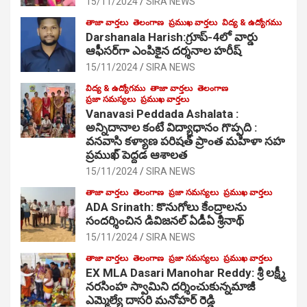
15/11/2024
SIRA NEWS
తాజా వార్తలు
తెలంగాణ
ప్రముఖ వార్తలు
విద్య & ఉద్యోగము
Darshanala Harish:గ్రూప్-4లో వార్డు
ఆఫీసర్‌గా ఎంపికైన దర్శనాల హరీష్
15/11/2024
SIRA NEWS
విద్య & ఉద్యోగము
తాజా వార్తలు
తెలంగాణ
ప్రజా సమస్యలు
ప్రముఖ వార్తలు
Vanavasi Peddada Ashalata :
అన్నిదానాల కంటే విద్యాధానం గొప్పది :
వనవాసి కళ్యాణ పరిషత్ ప్రాంత మహిళా సహ
ప్రముఖ్ పెద్దడ ఆశాలత
15/11/2024
SIRA NEWS
తాజా వార్తలు
తెలంగాణ
ప్రజా సమస్యలు
ప్రముఖ వార్తలు
ADA Srinath: కొనుగోలు కేంద్రాల‌ను
సంద‌ర్శించిన డివిజనల్ ఏడీఏ శ్రీనాథ్
15/11/2024
SIRA NEWS
తాజా వార్తలు
తెలంగాణ
ప్రజా సమస్యలు
ప్రముఖ వార్తలు
EX MLA Dasari Manohar Reddy: శ్రీ లక్ష్మీ
నరసింహ స్వామిని దర్శించుకున్నమాజీ
ఎమ్మెల్యే దాసరి మనోహర్ రెడ్డి