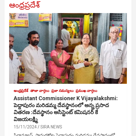
ఆంధ్రప్రదేశ్
ఆంధ్రప్రదేశ్
తాజా వార్తలు
ప్రజా సమస్యలు
ప్రముఖ వార్తలు
Assistant Commissioner K Vijayalakshmi:
పెద్దాపురం మరిడమ్మ దేవస్థానంలో అన్న ప్రసాద
వితరణ :దేవస్థానం అసిస్టెంట్ కమిషనర్ కే
విజయలక్ష్మి
15/11/2024
SIRA NEWS
సిరాన్యూస్, సామర్లకోట పెద్దాపురం మరిడమ్మ దేవస్థానంలో