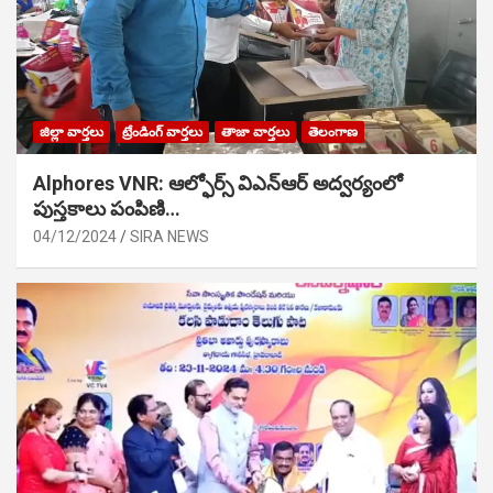
జిల్లా వార్తలు
ట్రేండింగ్ వార్తలు
తాజా వార్తలు
తెలంగాణ
Alphores VNR: ఆల్ఫోర్స్ విఎన్ఆర్ అద్వర్యంలో
పుస్తకాలు పంపిణి…
04/12/2024
SIRA NEWS