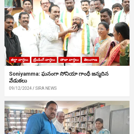
జిల్లా వార్తలు
ట్రేండింగ్ వార్తలు
తాజా వార్తలు
తెలంగాణ
Soniyamma: ఘ‌నంగా సోనియా గాంధీ జ‌న్మ‌దిన
వేడుక‌లు
09/12/2024
SIRA NEWS