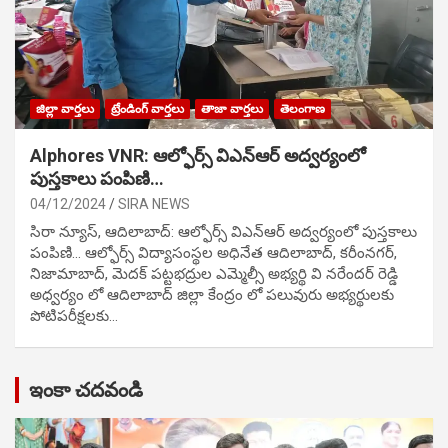
జిల్లా వార్తలు
ట్రేండింగ్ వార్తలు
తాజా వార్తలు
తెలంగాణ
Alphores VNR: ఆల్ఫోర్స్ విఎన్ఆర్ అద్వర్యంలో
పుస్తకాలు పంపిణి…
04/12/2024
SIRA NEWS
సిరా న్యూస్, ఆదిలాబాద్: ఆల్ఫోర్స్ విఎన్ఆర్ అద్వర్యంలో పుస్తకాలు
పంపిణి… ఆల్ఫోర్స్ విద్యాసంస్థల అధినేత ఆదిలాబాద్, కరీంనగర్,
నిజామాబాద్, మెదక్ పట్టభద్రుల ఎమ్మెల్సీ అభ్యర్థి వి నరేందర్ రెడ్డి
అధ్వర్యం లో ఆదిలాబాద్ జిల్లా కేంద్రం లో పలువురు అభ్యర్థులకు
పోటిప‌రీక్ష‌ల‌కు…
ఇంకా చదవండి