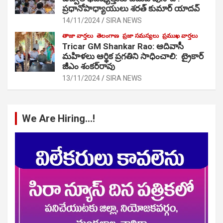
ప్రధానోపాధ్యాయులు శరత్ కుమార్ యాదవ్
14/11/2024
SIRA NEWS
తాజా వార్తలు
తెలంగాణ
ప్రజా సమస్యలు
ప్రముఖ వార్తలు
Tricar GM Shankar Rao: ఆదివాసీ
మహిళలు ఆర్థిక ప్రగతిని సాధించాలి: ట్రైకార్
జీఎం శంకర్‌రావు
13/11/2024
SIRA NEWS
We Are Hiring…!