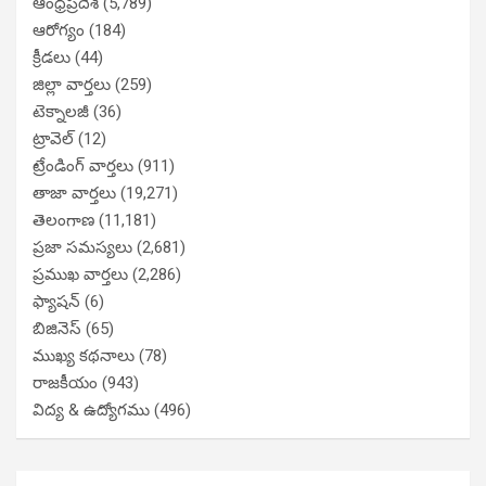
ఆంధ్రప్రదేశ్
(5,789)
ఆరోగ్యం
(184)
క్రీడలు
(44)
జిల్లా వార్తలు
(259)
టెక్నాలజీ
(36)
ట్రావెల్
(12)
ట్రేండింగ్ వార్తలు
(911)
తాజా వార్తలు
(19,271)
తెలంగాణ
(11,181)
ప్రజా సమస్యలు
(2,681)
ప్రముఖ వార్తలు
(2,286)
ఫ్యాషన్
(6)
బిజినెస్
(65)
ముఖ్య కథనాలు
(78)
రాజకీయం
(943)
విద్య & ఉద్యోగము
(496)