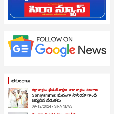
తెలంగాణ
జిల్లా వార్తలు
ట్రేండింగ్ వార్తలు
తాజా వార్తలు
తెలంగాణ
Soniyamma: ఘ‌నంగా సోనియా గాంధీ
జ‌న్మ‌దిన వేడుక‌లు
09/12/2024
SIRA NEWS