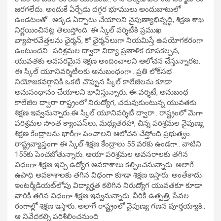
జరగలేదు. అందుకే ఏర్పేడు దగ్గర భూములు అందుబాటులో
ఉండటంతో.. అక్కడ ఏర్పాటు చేయాలని నైపుణ్యాభివృద్ధి, శిక్షణ శాఖ
నిర్ణయించినట్ల తెలుస్తోంది. ఈ స్కిల్ వర్శిటీకి ప్రముఖ
వ్యాపారవేత్తలను ఛైర్మన్, కో ఛైర్మన్‌లుగా నియమిస్తే ఉపయోగకరంగా
ఉంటుందని.. పరిశ్రమల ద్వారా విద్యా ప్రణాళిక రూపకల్పన,
యువతకు అవసరమైన శిక్షణ అందించాలని ఆలోచన చేస్తున్నారట.
ఈ స్కిల్ యూనివర్శిటీలకు అనుబంధంగా.. ప్రతి లోక్‌సభ
నియోజకవర్గానికి ఒకటి చొప్పున స్కిల్ కాలేజీలను కూడా
అనుసంధానం చేయాలని భావిస్తున్నారు. ఈ వర్శిటీ, అనుబంధ
కాలేజీల ద్వారా రాష్ట్రంలో నిరుద్యోగ, చదువుకుంటున్న యువతకు
శిక్షణ ఇవ్వనున్నారు.ఈ స్కిల్ యూనివర్శిటీ ద్వారా.. రాష్ట్రంలో మెగా
పరిశ్రమల సొంత క్యాంపస్‌లు, మధ్యతరహా, చిన్న పరిశ్రమల నైపుణ్య
శిక్షణ కేంద్రాలను భారీగా పెంచాలని ఆలోచన చేస్తోంది ప్రభుత్వం.
రాష్ట్రవ్యాప్తంగా ఈ స్కిల్ శిక్షణ కేంద్రాలు 55 వరకు ఉండగా.. వాటిని
155కు పెంచబోతున్నారు. ఆయా పరిశ్రమల అవసరాలకు తగిన
విధంగా శిక్షణ ఇచ్చి ఉద్యోగ అవకాశాలు కల్పించనున్నారు. అలాగే
ఉపాధి అవకాశాలకు తగిన విధంగా కూడా శిక్షణ ఇస్తారు. అంతేకాదు
ఇంటర్మీడియట్‌లోపు విద్యార్హత కలిగిన నిరుద్యోగ యువతకూ కూడా
వారికి తగిన విధంగా శిక్షణ ఇవ్వనున్నారు. వీరికి ఉత్పత్తి, సేవల
రంగాల్లో శిక్షణ ఇస్తారు. అలాగే రాష్ట్రంలో నైపుణ్య గణన పూర్తయ్యాకి..
ఆ నివేదకల్ని పరిశీలించనుంది