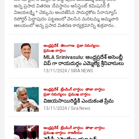
అన్న ప్రసాద వితరణ :దేవస్థానం అసిస్టెంట్ కమిషనర్ కే
విజయలక్ష్మి * చెక్కును అందజేసిన సామర్లకోట సిరాన్యూస్
రిపోర్టర్ పెద్దాపురం పట్టణంలో వెలసిన మరిటమ్మ అమ్మవారి
ఆలయంలో అన్న ప్రసాద వితరణ కార్యక్రమాన్ని శుక్రవారం…
ఆంధ్రప్రదేశ్
తెలంగాణ
ప్రజా సమస్యలు
ప్రముఖ వార్తలు
MLA Srinivasulu: ఆంధ్రప్రదేశ్ అసెంబ్లీ
విప్ గా రాయదుర్గం ఎమ్మెల్యే శ్రీనివాసులు
13/11/2024
SIRA NEWS
ఆంధ్రప్రదేశ్
ట్రేండింగ్ వార్తలు
తాజా వార్తలు
ప్రజా సమస్యలు
ప్రముఖ వార్తలు
విజయసాయిరెడ్డికి ఎందుకంత ప్రేమ
13/11/2024
Sira News
ఆంధ్రప్రదేశ్
ట్రేండింగ్ వార్తలు
తాజా వార్తలు
ప్రముఖ వార్తలు
రాజకీయం