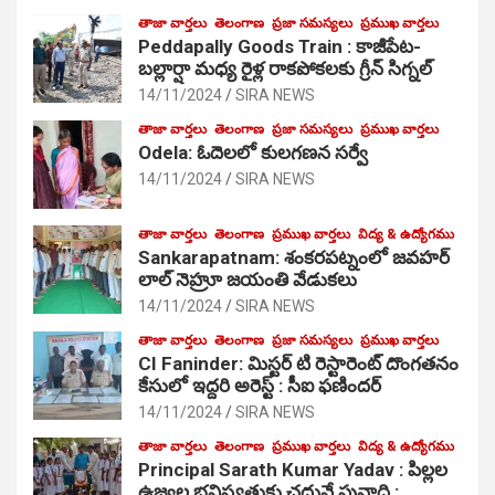
తాజా వార్తలు
తెలంగాణ
ప్రజా సమస్యలు
ప్రముఖ వార్తలు
Peddapally Goods Train : కాజీపేట-
బల్లార్షా మధ్య రైళ్ల రాకపోకలకు గ్రీన్ సిగ్నల్
14/11/2024
SIRA NEWS
తాజా వార్తలు
తెలంగాణ
ప్రజా సమస్యలు
ప్రముఖ వార్తలు
Odela: ఓదెలలో కులగణన సర్వే
14/11/2024
SIRA NEWS
తాజా వార్తలు
తెలంగాణ
ప్రముఖ వార్తలు
విద్య & ఉద్యోగము
Sankarapatnam: శంకరపట్నంలో జవహర్
లాల్ నెహ్రూ జయంతి వేడుకలు
14/11/2024
SIRA NEWS
తాజా వార్తలు
తెలంగాణ
ప్రజా సమస్యలు
ప్రముఖ వార్తలు
CI Faninder: మిస్టర్ టి రెస్టారెంట్ దొంగతనం
కేసులో ఇద్దరి అరెస్ట్ : సీఐ ఫణిందర్
14/11/2024
SIRA NEWS
తాజా వార్తలు
తెలంగాణ
ప్రముఖ వార్తలు
విద్య & ఉద్యోగము
Principal Sarath Kumar Yadav : పిల్లల
ఉజ్వల భవిష్యత్తుకు చదువే పునాది :