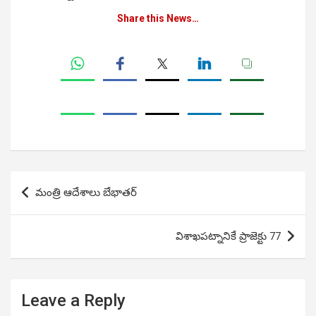
Share this News…
Post
మంత్రి ఆదేశాలు బేభాతర్
navigation
విశాఖపట్నానికే ప్రాజెక్టు 77
Leave a Reply