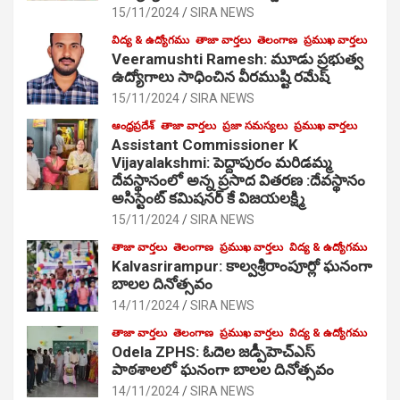
15/11/2024
SIRA NEWS
విద్య & ఉద్యోగము
తాజా వార్తలు
తెలంగాణ
ప్రముఖ వార్తలు
Veeramushti Ramesh: మూడు ప్రభుత్వ
ఉద్యోగాలు సాధించిన వీరముష్టి రమేష్
15/11/2024
SIRA NEWS
ఆంధ్రప్రదేశ్
తాజా వార్తలు
ప్రజా సమస్యలు
ప్రముఖ వార్తలు
Assistant Commissioner K
Vijayalakshmi: పెద్దాపురం మరిడమ్మ
దేవస్థానంలో అన్న ప్రసాద వితరణ :దేవస్థానం
అసిస్టెంట్ కమిషనర్ కే విజయలక్ష్మి
15/11/2024
SIRA NEWS
తాజా వార్తలు
తెలంగాణ
ప్రముఖ వార్తలు
విద్య & ఉద్యోగము
Kalvasrirampur: కాల్వశ్రీరాంపూర్లో ఘనంగా
బాలల దినోత్సవం
14/11/2024
SIRA NEWS
తాజా వార్తలు
తెలంగాణ
ప్రముఖ వార్తలు
విద్య & ఉద్యోగము
Odela ZPHS: ఓదెల జ‌డ్పీహెచ్ఎస్
పాఠ‌శాల‌లో ఘనంగా బాలల దినోత్సవం
14/11/2024
SIRA NEWS