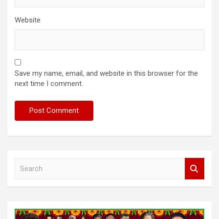
Website
Save my name, email, and website in this browser for the
next time I comment.
S
e
a
r
c
h