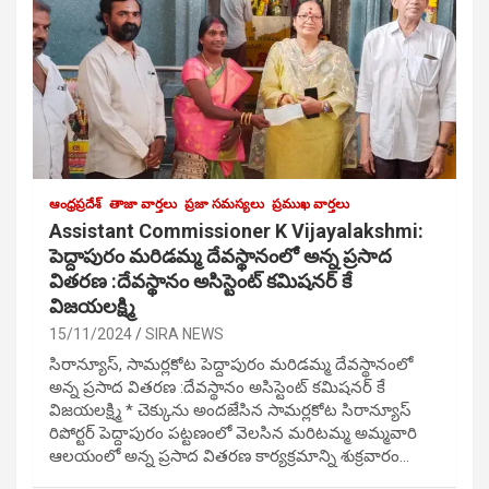
ఆంధ్రప్రదేశ్
తాజా వార్తలు
ప్రజా సమస్యలు
ప్రముఖ వార్తలు
Assistant Commissioner K Vijayalakshmi:
పెద్దాపురం మరిడమ్మ దేవస్థానంలో అన్న ప్రసాద
వితరణ :దేవస్థానం అసిస్టెంట్ కమిషనర్ కే
విజయలక్ష్మి
15/11/2024
SIRA NEWS
సిరాన్యూస్, సామర్లకోట పెద్దాపురం మరిడమ్మ దేవస్థానంలో
అన్న ప్రసాద వితరణ :దేవస్థానం అసిస్టెంట్ కమిషనర్ కే
విజయలక్ష్మి * చెక్కును అందజేసిన సామర్లకోట సిరాన్యూస్
రిపోర్టర్ పెద్దాపురం పట్టణంలో వెలసిన మరిటమ్మ అమ్మవారి
ఆలయంలో అన్న ప్రసాద వితరణ కార్యక్రమాన్ని శుక్రవారం…