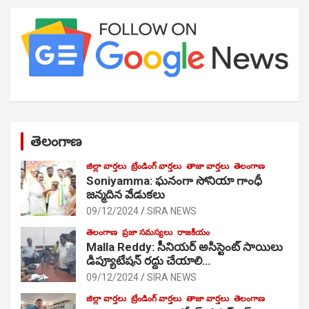
తెలంగాణ
జిల్లా వార్తలు
ట్రేండింగ్ వార్తలు
తాజా వార్తలు
తెలంగాణ
Soniyamma: ఘ‌నంగా సోనియా గాంధీ
జ‌న్మ‌దిన వేడుక‌లు
09/12/2024
SIRA NEWS
తెలంగాణ
ప్రజా సమస్యలు
రాజకీయం
Malla Reddy: సీనియర్ అసిస్టెంట్ సాయిలు
డిప్యూటేషన్ రద్దు చేయాలి…
09/12/2024
SIRA NEWS
జిల్లా వార్తలు
ట్రేండింగ్ వార్తలు
తాజా వార్తలు
తెలంగాణ