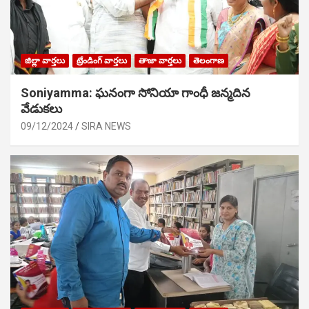
జిల్లా వార్తలు
ట్రేండింగ్ వార్తలు
తాజా వార్తలు
తెలంగాణ
Soniyamma: ఘ‌నంగా సోనియా గాంధీ జ‌న్మ‌దిన
వేడుక‌లు
09/12/2024
SIRA NEWS