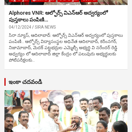
Alphores VNR: ఆల్ఫోర్స్ విఎన్ఆర్ అద్వర్యంలో
పుస్తకాలు పంపిణి…
04/12/2024
SIRA NEWS
సిరా న్యూస్, ఆదిలాబాద్: ఆల్ఫోర్స్ విఎన్ఆర్ అద్వర్యంలో పుస్తకాలు
పంపిణి… ఆల్ఫోర్స్ విద్యాసంస్థల అధినేత ఆదిలాబాద్, కరీంనగర్,
నిజామాబాద్, మెదక్ పట్టభద్రుల ఎమ్మెల్సీ అభ్యర్థి వి నరేందర్ రెడ్డి
అధ్వర్యం లో ఆదిలాబాద్ జిల్లా కేంద్రం లో పలువురు అభ్యర్థులకు
పోటిప‌రీక్ష‌ల‌కు…
ఇంకా చదవండి