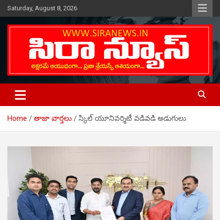
Skip
Saturday, August 8, 2026
to
content
Telugu Online News Daily
SIRA NEWS
Home
తాజా వార్తలు
స్కిల్ యూనివర్శిటీ వడివడి అడుగులు