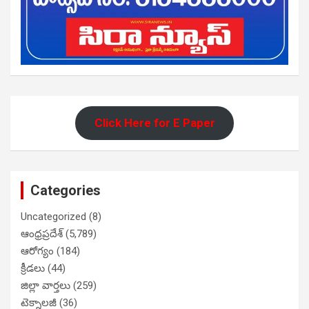
Click Here for E Paper
Categories
Uncategorized
(8)
ఆంధ్రప్రదేశ్
(5,789)
ఆరోగ్యం
(184)
క్రీడలు
(44)
జిల్లా వార్తలు
(259)
టెక్నాలజీ
(36)