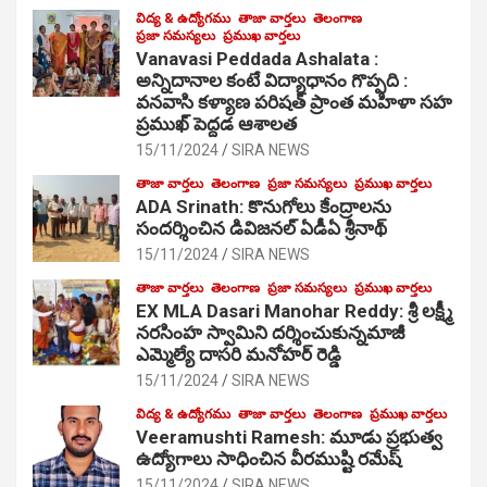
విద్య & ఉద్యోగము
తాజా వార్తలు
తెలంగాణ
ప్రజా సమస్యలు
ప్రముఖ వార్తలు
Vanavasi Peddada Ashalata :
అన్నిదానాల కంటే విద్యాధానం గొప్పది :
వనవాసి కళ్యాణ పరిషత్ ప్రాంత మహిళా సహ
ప్రముఖ్ పెద్దడ ఆశాలత
15/11/2024
SIRA NEWS
తాజా వార్తలు
తెలంగాణ
ప్రజా సమస్యలు
ప్రముఖ వార్తలు
ADA Srinath: కొనుగోలు కేంద్రాల‌ను
సంద‌ర్శించిన డివిజనల్ ఏడీఏ శ్రీనాథ్
15/11/2024
SIRA NEWS
తాజా వార్తలు
తెలంగాణ
ప్రజా సమస్యలు
ప్రముఖ వార్తలు
EX MLA Dasari Manohar Reddy: శ్రీ లక్ష్మీ
నరసింహ స్వామిని దర్శించుకున్నమాజీ
ఎమ్మెల్యే దాసరి మనోహర్ రెడ్డి
15/11/2024
SIRA NEWS
విద్య & ఉద్యోగము
తాజా వార్తలు
తెలంగాణ
ప్రముఖ వార్తలు
Veeramushti Ramesh: మూడు ప్రభుత్వ
ఉద్యోగాలు సాధించిన వీరముష్టి రమేష్
15/11/2024
SIRA NEWS