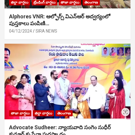
జిల్లా వార్తలు
ట్రేండింగ్ వార్తలు
తాజా వార్తలు
తెలంగాణ
Alphores VNR: ఆల్ఫోర్స్ విఎన్ఆర్ అద్వర్యంలో
పుస్తకాలు పంపిణి…
04/12/2024
SIRA NEWS
తాజా వార్తలు
జిల్లా వార్తలు
తెలంగాణ
Advocate Sudheer: న్యాయవాది సంగెం సుధీర్
కుమార్ కు సేవా పురస్కారం