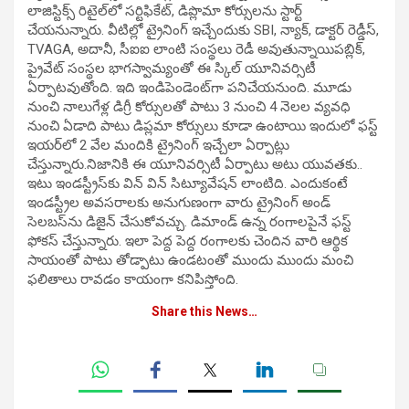
లాజిస్టిక్స్ రిటైల్‌లో సర్టిఫికేట్, డిప్లొమా కోర్సులను స్టార్ట్
చేయనున్నారు. వీటిల్లో ట్రైనింగ్ ఇచ్చేందుకు SBI, న్యాక్, డాక్టర్ రెడ్డీస్,
TVAGA, అదానీ, సీఐఐ లాంటి సంస్థలు రెడీ అవుతున్నాయిపబ్లిక్,
ప్రైవేట్ సంస్థల భాగస్వామ్యంతో ఈ స్కిల్‌ యూనివర్సిటీ
ఏర్పాటవుతోంది. ఇది ఇండిపెండెంట్‌గా పనిచేయనుంది. మూడు
నుంచి నాలుగేళ్ల డిగ్రీ కోర్సులతో పాటు 3 నుంచి 4 నెలల వ్యవధి
నుంచి ఏడాది పాటు డిప్లమా కోర్సులు కూడా ఉంటాయి ఇందులో ఫస్ట్‌
ఇయర్‌లో 2 వేల మందికి ట్రైనింగ్‌ ఇచ్చేలా ఏర్పాట్లు
చేస్తున్నారు.నిజానికి ఈ యూనివర్సిటీ ఏర్పాటు అటు యువతకు..
ఇటు ఇండస్ట్రీస్‌కు విన్‌ విన్ సిట్యూవేషన్‌ లాంటిది. ఎందుకంటే
ఇండస్ట్రీల అవసరాలకు అనుగుణంగా వారు ట్రైనింగ్‌ అండ్
సెలబస్‌ను డిజైన్ చేసుకోవచ్చు. డిమాండ్ ఉన్న రంగాలపైనే ఫస్ట్
ఫోకస్ చేస్తున్నారు. ఇలా పెద్ద పెద్ద రంగాలకు చెందిన వారి ఆర్థిక
సాయంతో పాటు తోడ్పాటు ఉండటంతో ముందు ముందు మంచి
ఫలితాలు రావడం కాయంగా కనిపిస్తోంది.
Share this News…