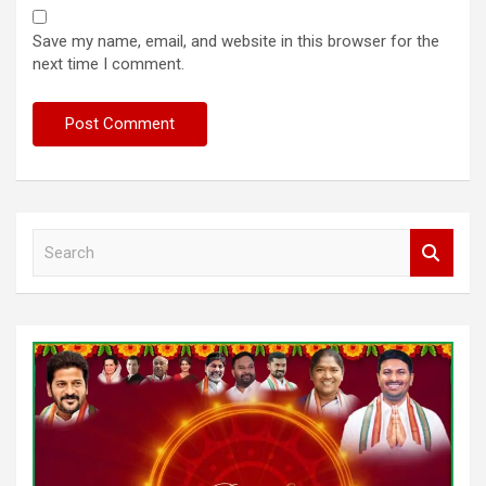
Save my name, email, and website in this browser for the
next time I comment.
S
e
a
r
c
h