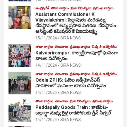
ఆంధ్రప్రదేశ్
తాజా వార్తలు
ప్రజా సమస్యలు
ప్రముఖ వార్తలు
Assistant Commissioner K
Vijayalakshmi: పెద్దాపురం మరిడమ్మ
దేవస్థానంలో అన్న ప్రసాద వితరణ :దేవస్థానం
అసిస్టెంట్ కమిషనర్ కే విజయలక్ష్మి
15/11/2024
SIRA NEWS
తాజా వార్తలు
తెలంగాణ
ప్రముఖ వార్తలు
విద్య & ఉద్యోగము
Kalvasrirampur: కాల్వశ్రీరాంపూర్లో ఘనంగా
బాలల దినోత్సవం
14/11/2024
SIRA NEWS
తాజా వార్తలు
తెలంగాణ
ప్రముఖ వార్తలు
విద్య & ఉద్యోగము
Odela ZPHS: ఓదెల జ‌డ్పీహెచ్ఎస్
పాఠ‌శాల‌లో ఘనంగా బాలల దినోత్సవం
14/11/2024
SIRA NEWS
తాజా వార్తలు
తెలంగాణ
ప్రజా సమస్యలు
ప్రముఖ వార్తలు
Peddapally Goods Train : కాజీపేట-
బల్లార్షా మధ్య రైళ్ల రాకపోకలకు గ్రీన్ సిగ్నల్
14/11/2024
SIRA NEWS