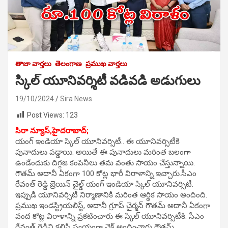
తాజా వార్తలు
తెలంగాణ
ప్రముఖ వార్తలు
స్కిల్ యూనివర్శిటీ వడివడి అడుగులు
19/10/2024
Sira News
Post Views:
123
సిరా న్యూస్,హైదరాబాద్;
యంగ్ ఇండియా స్కిల్ యూనివర్సిటీ.. ఈ యూనివర్సిటీకి
పునాదులు పడ్డాయి. అయితే ఈ పునాదులు మరింత బలంగా
ఉండేందుకు దిగ్గజ కంపెనీలు తమ వంతు సాయం చేస్తున్నాయి.
గౌతమ్ అదానీ ఏకంగా 100 కోట్ల భారీ విరాళాన్ని ఇచ్చారు.సీఎం
రేవంత్ రెడ్డి బ్రెయిన్ చైల్డ్ యంగ్ ఇండియా స్కిల్ యూనివర్సిటీ.
ఇప్పుడీ యూనివర్సిటీ నిర్మాణానికి మరింత ఆర్థిక సాయం అందింది.
ప్రముఖ ఇండస్ట్రియలిస్ట్, అదానీ గ్రూప్ చైర్మన్ గౌతమ్ అదానీ ఏకంగా
వంద కోట్ల విరాళాన్ని ప్రకటించారు ఈ స్కిల్ యూనివర్సిటీకి. సీఎం
రేవంత్ రెడ్డిని కలిసి స్వయంగా చెక్ అందించారు గౌతమ్