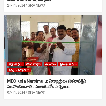
24/11/2024
SIRA NEWS
జిల్లా వార్తలు
తాజా వార్తలు
తెలంగాణ
ప్రముఖ వార్తలు
విద్య & ఉద్యోగము
MEO kola Narsimulu: విద్యార్థులు పఠ‌నాసక్తిని
పెంపొందించాలి : ఎంఈఓ కోల నర్సింలు
07/11/2024
SIRA NEWS