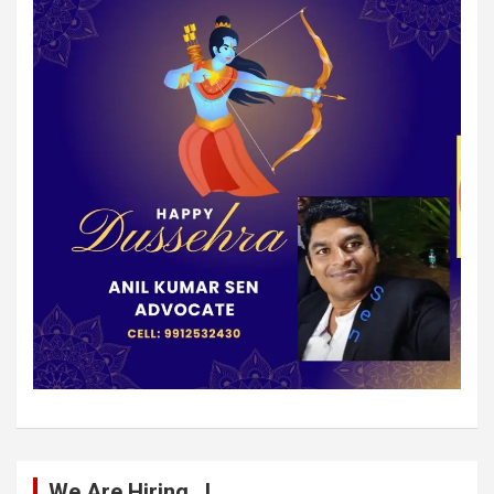
We Are Hiring…!