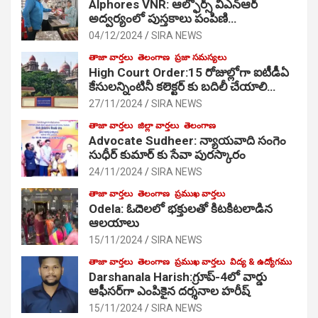
Alphores VNR: ఆల్ఫోర్స్ విఎన్ఆర్
అద్వర్యంలో పుస్తకాలు పంపిణి…
04/12/2024
SIRA NEWS
తాజా వార్తలు
తెలంగాణ
ప్రజా సమస్యలు
High Court Order:15 రోజుల్లోగా ఐటీడీఏ
కేసులన్నింటినీ కలెక్టర్ కు బదిలీ చేయాలి…
27/11/2024
SIRA NEWS
తాజా వార్తలు
జిల్లా వార్తలు
తెలంగాణ
Advocate Sudheer: న్యాయవాది సంగెం
సుధీర్ కుమార్ కు సేవా పురస్కారం
24/11/2024
SIRA NEWS
తాజా వార్తలు
తెలంగాణ
ప్రముఖ వార్తలు
Odela: ఓదెల‌లో భక్తులతో కిటకిటలాడిన
ఆల‌యాలు
15/11/2024
SIRA NEWS
తాజా వార్తలు
తెలంగాణ
ప్రముఖ వార్తలు
విద్య & ఉద్యోగము
Darshanala Harish:గ్రూప్-4లో వార్డు
ఆఫీసర్‌గా ఎంపికైన దర్శనాల హరీష్
15/11/2024
SIRA NEWS