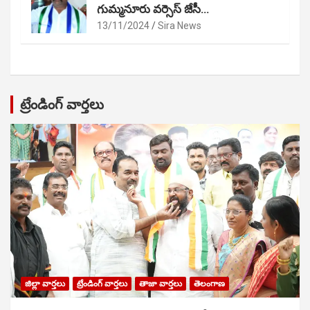
గుమ్మనూరు వర్సెస్ జేసీ…
13/11/2024
Sira News
ట్రేండింగ్ వార్తలు
జిల్లా వార్తలు
ట్రేండింగ్ వార్తలు
తాజా వార్తలు
తెలంగాణ