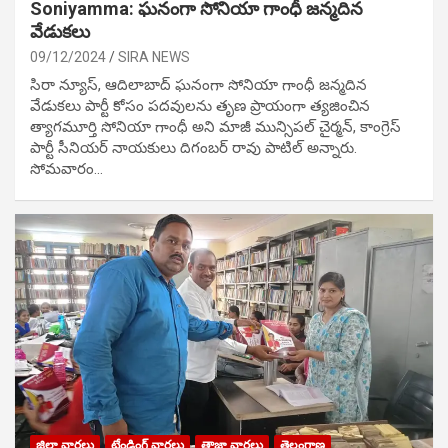
Soniyamma: ఘ‌నంగా సోనియా గాంధీ జ‌న్మ‌దిన
వేడుక‌లు
09/12/2024
SIRA NEWS
సిరా న్యూస్, ఆదిలాబాద్ ఘ‌నంగా సోనియా గాంధీ జ‌న్మ‌దిన
వేడుక‌లు పార్టీ కోసం ప‌ద‌వుల‌ను తృణ ప్రాయంగా త్య‌జించిన
త్యాగమూర్తి సోనియా గాంధీ అని మాజీ మున్సిప‌ల్ చైర్మ‌న్, కాంగ్రెస్
పార్టీ సీనియ‌ర్ నాయ‌కులు దిగంబ‌ర్ రావు పాటిల్ అన్నారు.
సోమవారం…
జిల్లా వార్తలు
ట్రేండింగ్ వార్తలు
తాజా వార్తలు
తెలంగాణ