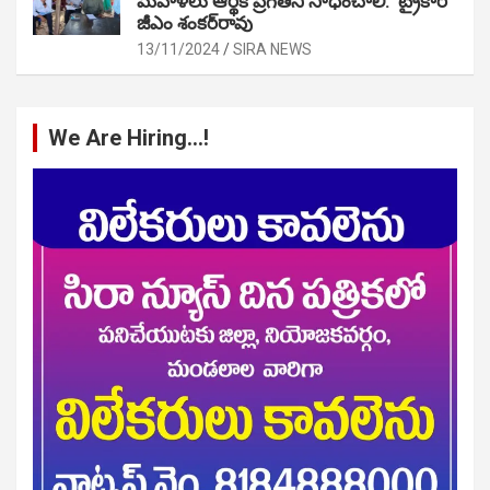
మహిళలు ఆర్థిక ప్రగతిని సాధించాలి: ట్రైకార్
జీఎం శంకర్‌రావు
13/11/2024
SIRA NEWS
We Are Hiring…!