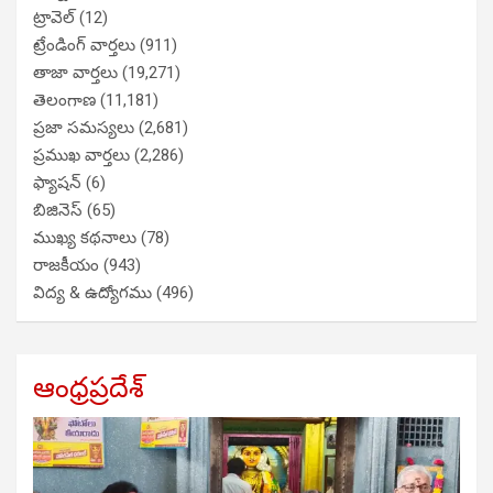
ట్రావెల్
(12)
ట్రేండింగ్ వార్తలు
(911)
తాజా వార్తలు
(19,271)
తెలంగాణ
(11,181)
ప్రజా సమస్యలు
(2,681)
ప్రముఖ వార్తలు
(2,286)
ఫ్యాషన్
(6)
బిజినెస్
(65)
ముఖ్య కథనాలు
(78)
రాజకీయం
(943)
విద్య & ఉద్యోగము
(496)
ఆంధ్రప్రదేశ్