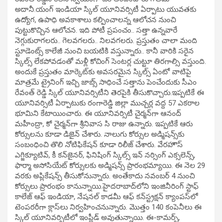
అదానీ.యంగ్ ఇండియా స్కిల్ యూనివర్సిటీ ఏర్పాటు యువతకు
ఉద్యోగ, ఉపాధి అవకాశాలు కల్పించాలన్న ఆలోచన నుంచి
పుట్టుకొచ్చిన ఆలోచన. ఇది పోటీ ప్రపంచం.. సత్తా ఉన్నవారే
నెగ్గుకురాగలరు.. గెలవగలరు.. నిలవగలరు. ప్రస్తుతం చాలా మంది
స్టూడెంట్స్‌ కాలేజీ నుంచి బయటికి వస్తున్నారు.. కానీ వారికి సరైన
స్కిల్స్‌ లేకపోవడంతో మళ్లీ కోచింగ్‌ సెంటర్ల చుట్టూ తిరగాల్సి వస్తుంది.
అందుకే ప్రస్తుతం మార్కెట్‌కు అవసరమైన స్కిల్స్‌ ఏంటో వాటిపై
మాత్రమే ట్రైనింగ్ ఇచ్చి జాబ్స్‌ సాధించే సత్తాను పెంచేందుకు సీఎం
రేవంత్ రెడ్డి స్కిల్ యూనివర్సిటీని తెరపైకి తీసుకొచ్చారు.ఇప్పటికే ఈ
యూనివర్సిటీ ఏర్పాటుకు రంగారెడ్డి జిల్లా ముచ్చర్ల వద్ద 57 ఎకరాల
భూమిని కేటాయించారు. ఈ యూనివర్సిటీ చైర్మన్‌గా ఆనంద్
మహీంద్రా, కో చైర్మన్‌గా శ్రీనివాస సి రాజు ఉన్నారు. ఇప్పటికే ఆరు
కోర్సులను కూడా డిజైన్ చేశారు. నాలుగు కోర్సుల అడ్మిషన్స్‌కు
సంబంధించి తొలి నోటిఫికేషన్‌ కూడా రిలీజ్ చేశారు. వేరహౌస్
ఎగ్జిక్యూటివ్, కీ కన్‌జైనర్, ఫినిషింగ్ స్కిల్స్ ఇన్ నర్సింగ్ ఎక్సలెన్స్,
ఫార్మా అసోసియేట్‌ కోర్సులకు అడ్మిషన్స్ ప్రారంభమ్యాయి. ఈ నెల 29
వరకు అప్లికేషన్స్‌ తీసుకోనున్నారు. అంతేకాదు నవంబర్ 4 నుంచి
కోర్సులు ప్రారంభం కానున్నాయి.హైదరాబాద్‌లోని ఇంజినీరింగ్ స్టాఫ్‌
కాలేజ్‌ ఆఫ్‌ ఇండియా, నేషనల్ కాడమీ ఆఫ్‌ కన్‌స్ట్రక్షన్‌ క్యాంపస్‌లో
టెంపరరీగా క్లాస్‌లు నిర్వహించనున్నారు. మొత్తం 140 కంపెనీలు ఈ
స్కిల్ యూనివర్సిటీలో ఇంప్లీడ్ అవుతున్నాయి. ఈ-కామర్స్,