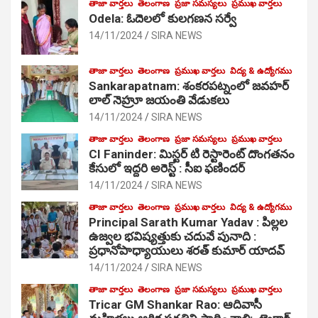
తాజా వార్తలు
తెలంగాణ
ప్రజా సమస్యలు
ప్రముఖ వార్తలు
Odela: ఓదెలలో కులగణన సర్వే
14/11/2024
SIRA NEWS
తాజా వార్తలు
తెలంగాణ
ప్రముఖ వార్తలు
విద్య & ఉద్యోగము
Sankarapatnam: శంకరపట్నంలో జవహర్
లాల్ నెహ్రూ జయంతి వేడుకలు
14/11/2024
SIRA NEWS
తాజా వార్తలు
తెలంగాణ
ప్రజా సమస్యలు
ప్రముఖ వార్తలు
CI Faninder: మిస్టర్ టి రెస్టారెంట్ దొంగతనం
కేసులో ఇద్దరి అరెస్ట్ : సీఐ ఫణిందర్
14/11/2024
SIRA NEWS
తాజా వార్తలు
తెలంగాణ
ప్రముఖ వార్తలు
విద్య & ఉద్యోగము
Principal Sarath Kumar Yadav : పిల్లల
ఉజ్వల భవిష్యత్తుకు చదువే పునాది :
ప్రధానోపాధ్యాయులు శరత్ కుమార్ యాదవ్
14/11/2024
SIRA NEWS
తాజా వార్తలు
తెలంగాణ
ప్రజా సమస్యలు
ప్రముఖ వార్తలు
Tricar GM Shankar Rao: ఆదివాసీ